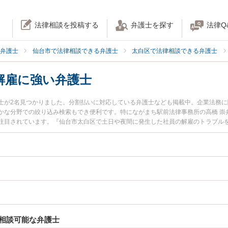
法律相談を投稿する
弁護士を探す
法律Q
弁護士
仙台市で法律相談できる弁護士
太白区で法律相談できる弁護士
解雇に強い弁護士
士が2名見つかりました。分割払いに対応している弁護士なども掲載中。企業法務
かな分野での絞り込み検索もでき便利です。特にながまち駅前法律事務所の高橋 崇
注目されています。『仙台市太白区で土日や夜間に発生した社員の解雇のトラブル
したい』『初回相談無料で社員の解雇を法律相談できる仙台市太白区内の弁護士に
相談可能な弁護士