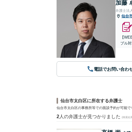
加藤 
弁護士法
仙台
【WE
ブル対
電話でお問い合わ
仙台市太白区に所在する弁護士
仙台市太白区の事務所等での面談予約が可能で
2
人の弁護士が見つかりました
(検索結