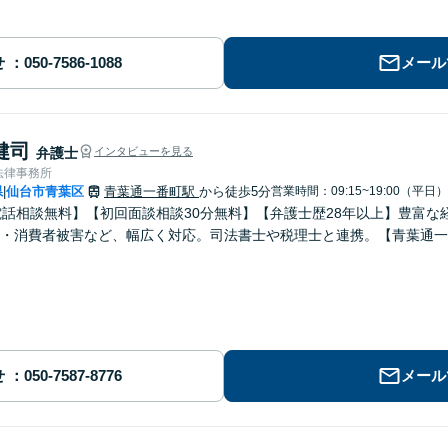
せ
メール
健司
弁護士
インタビューを見る
法律事務所
県
仙台市青葉区
青葉通一番町駅
から徒歩5分
営業時間：09:15~19:00（平日）
|
電話相談無料】【初回面談相談30分無料】【弁護士歴28年以上】豊富
・消費者被害など、幅広く対応。司法書士や税理士と連携。【青葉通一
せ
メール