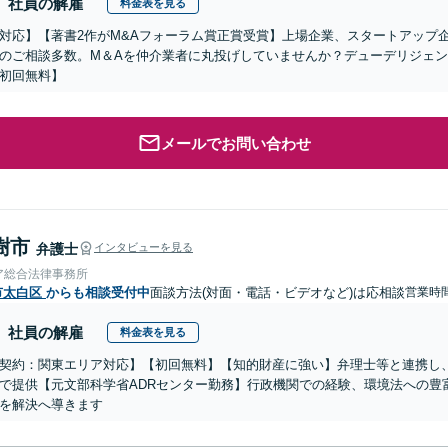
社員の解雇
料金表を見る
対応】【著書2作がM&Aフォーラム賞正賞受賞】上場企業、スタートアップ
のご相談多数。M＆Aを仲介業者に丸投げしていませんか？デューデリジェ
初回無料】
メールでお問い合わせ
樹市
弁護士
インタビューを見る
ア総合法律事務所
市太白区
からも相談受付中
面談方法(対面・電話・ビデオなど)は応相談
営業時間
社員の解雇
料金表を見る
契約：関東エリア対応】【初回無料】【知的財産に強い】弁理士等と連携し
で提供【元文部科学省ADRセンター勤務】行政機関での経験、環境法への豊
を解決へ導きます