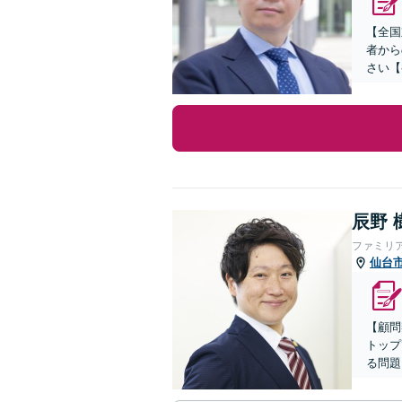
【全国
者から
さい【
辰野 
ファミリ
仙台
【顧問
トップ
る問題