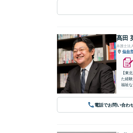
髙田 
弁護士法
仙台
【東北
た経験
福祉な
電話でお問い合わ