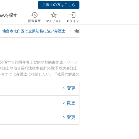
弁護士の方はこちら
&Aを探す
閲覧履歴
マイリスト
ログイン
仙台市太白区で企業法務に強い弁護士
仙台市太白区で社員の解雇に強い弁護
に関係する顧問弁護士契約や契約書作成・リーガ
弁護士や仙台長町法律事務所の飛澤 聡美弁護士
を今すぐに弁護士に相談したい』『社員の解雇の
相談予約したい』などでお困りの相談者さんにお
変更
変更
変更