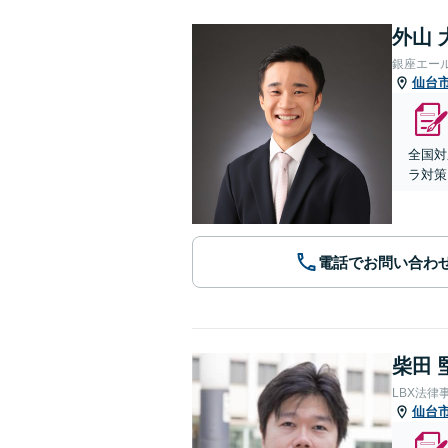
外山 
銀座エー
仙台
全国対
ラ対策
電話でお問い合わ
柴田 
LBX法律
仙台