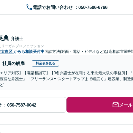
電話でお問い合わせ
英典
弁護士
人リーガルプロフェッション
市太白区
からも相談受付中
面談方法(対面・電話・ビデオなど)は応相談
営業時間
社員の解雇
料金表を見る
エリア対応】【電話相談可】【9名弁護士が在籍する東北最大級の事務所】「
豊富な弁護士」「フリーランス〜スタートアップまで幅広く」建設業、製造業
ど
せ
メール