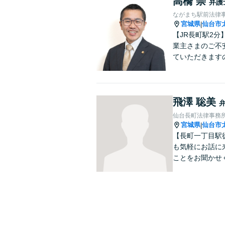
高橋 崇
弁護
ながまち駅前法律
宮城県
仙台市
|
【JR長町駅2
業主さまのご不
ていただきます
飛澤 聡美
仙台長町法律事務
宮城県
仙台市
|
【長町一丁目駅
も気軽にお話に
ことをお聞かせ