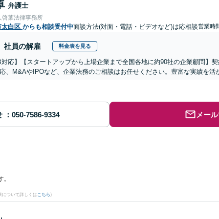
卓
弁護士
人啓葉法律事務所
市太白区
からも相談受付中
面談方法(対面・電話・ビデオなど)は応相談
営業時間
社員の解雇
料金表を見る
B対応】【スタートアップから上場企業まで全国各地に約90社の企業顧問】
応、M&AやIPOなど、企業法務のご相談はお任せください。豊富な実績を
せ
メール
す。
果について詳しくは
こちら
)