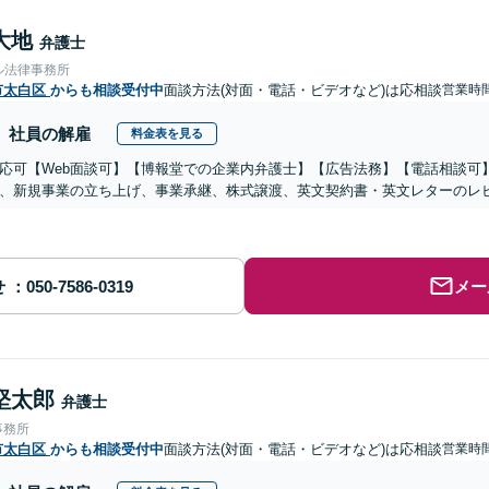
大地
弁護士
ル法律事務所
市太白区
からも相談受付中
面談方法(対面・電話・ビデオなど)は応相談
営業時間
社員の解雇
料金表を見る
応可【Web面談可】【博報堂での企業内弁護士】【広告法務】【電話相談可】Yo
、新規事業の立ち上げ、事業承継、株式譲渡、英文契約書・英文レターのレ
せ
メー
堅太郎
弁護士
事務所
市太白区
からも相談受付中
面談方法(対面・電話・ビデオなど)は応相談
営業時間