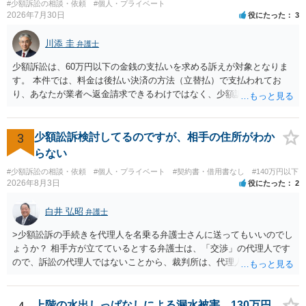
#少額訴訟の相談・依頼
#個人・プライベート
いても併せて請求する予定ですので、あらかじめ申し添えます。 本件
2026年7月30日
役にたった
3
は、貴殿自らが契約を解約したことによって生じた返還義務の履行を
求めるものにすぎません。貴殿の仕入先との取引関係や返金時期など
川添 圭
弁護士
の内部事情は、私に対する返還義務の発生や履行時期には何ら影響を
及ぼすものではありません。 これ以上、本件の解決を不必要に遅延さ
少額訴訟は、60万円以下の金銭の支払いを求める訴えが対象となりま
せることなく、誠意をもって速やかに返金手続を履行されるよう、強
す。 本件では、料金は後払い決済の方法（立替払）で支払われてお
く求めます。 以上
り、あなたが業者へ返金請求できるわけではなく、少額訴訟は使えな
いと思われます。 当該事業者と後払い決済業者を被告として債務不存
在確認請求訴訟を提起することも考えられますが、まずは後払い決済
業者へ（原契約のクーリング・オフの証拠の写しとともに）支払拒絶
3
少額訟訴検討してるのですが、相手の住所がわか
の通知書を送り、もし訴訟や支払督促を行ってきた場合には全面的に
らない
争う、というやり方がベターではないかと思います。弁護士会の相談
#少額訴訟の相談・依頼
#個人・プライベート
#契約書・借用書なし
#140万円以下
センター等で、消費者問題に強い弁護士（消費者保護委員会に所属し
2026年8月3日
役にたった
2
ているなど）へ相談されることをお勧めします。
白井 弘昭
弁護士
>少額訟訴の手続きを代理人を名乗る弁護士さんに送ってもいいのでし
ょうか？ 相手方が立てているとする弁護士は、「交渉」の代理人です
ので、訴訟の代理人ではないことから、裁判所は、代理人宛ての訴状
を受け取ることは無いと思われます。 なお、交渉段階で代理人が就い
ている場合は、相手方（被告）の住所で訴状を作成提出し、裁判所に
代理人が就いていたことを知らせると（訴状の記載内容から明らかな
上階の水出しっぱなしによる漏水被害、130万円