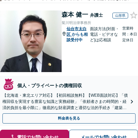
森本 健一
弁護士
山形県
菊川明法律事務所
営業時
仙台市太白
面談方法(対面・
区
からも相
電話・ビデオな
間：本日
談受付中
ど)は応相談
定休日
個人・プライベートの債権回収
【北海道・東北エリア対応】【初回相談無料】【WEB面談対応】「債
権回収を実現する豊富な知識と実務経験」「依頼者さまの時間的・経
済的負担を最小限に」徹底的な財産調査と適切な法的手続き「建築会
社、食品会社、不動産オーナー」【休日・夜間相談可】
料金表を見る
電話でお問い合わせ
メールでお問い合わせ