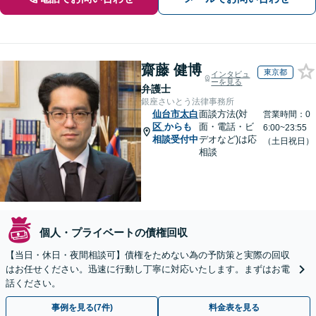
齋藤 健博
東京都
インタビュ
ーを見る
弁護士
銀座さいとう法律事務所
仙台市太白
面談方法(対
営業時間：0
区
からも
面・電話・ビ
6:00~23:55
相談受付中
デオなど)は応
（土日祝日）
相談
個人・プライベートの債権回収
【当日・休日・夜間相談可】債権をためない為の予防策と実際の回収
はお任せください。迅速に行動し丁寧に対応いたします。まずはお電
話ください。
事例を見る(7件)
料金表を見る