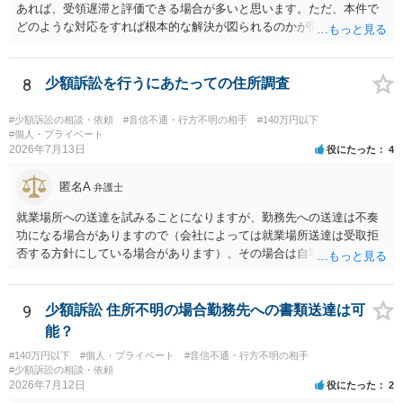
あれば、受領遅滞と評価できる場合が多いと思います。ただ、本件で
どのような対応をすれば根本的な解決が図られるのかが問題になるた
め、詳しい事情が必要です。弁護士へ直接相談した方がよい事案と思
料します。
8
少額訴訟を行うにあたっての住所調査
#少額訴訟の相談・依頼
#音信不通・行方不明の相手
#140万円以下
#個人・プライベート
2026年7月13日
役にたった
4
匿名A
弁護士
就業場所への送達を試みることになりますが、勤務先への送達は不奏
功になる場合がありますので（会社によっては就業場所送達は受取拒
否する方針にしている場合があります）、その場合は自宅の住所調査
が必要になるでしょう。
9
少額訴訟 住所不明の場合勤務先への書類送達は可
能？
#140万円以下
#個人・プライベート
#音信不通・行方不明の相手
#少額訴訟の相談・依頼
2026年7月12日
役にたった
2