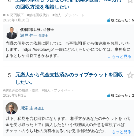
4
場合も）、裁判所が当該代理人弁護士に事前連絡し、引き続き訴訟も
の回収方法を相談したい
受任するかを聞いたうえで、受任の意志が明らかになったところで、
#140万円以下
#債権回収代行
#個人・プライベート
直接被告に送達するのではなく、代理人に訴状の受領を促すこともあ
2026年7月16日
役にたった
5
ります。 ラインのやり取りでしか証拠がないと、実際の本人性が明ら
かではありません。もちろん弁護士（２０万円の請求で代理人弁護士
債権回収に強い弁護士
に委任するかも疑わしいのですが）も住所は明らかにしないでしょ
瀬戸 伸一
弁護士
う。 何か本人を示す事実（振込先などの情報）から、相手の住所等の
当職の個別のご依頼に関しては、当事務所HPから御連絡をお願いいた
情報を割り出していくしかないように思えます。 以上、ご参考まで。
します。 https://setolaw.jp/ 一般にどれくらいかについては、事務所に
よるとしか回答できかねます。
5
元恋人から代金支払済みのライブチケットを回収
したい。
#少額訴訟の相談・依頼
#個人・プライベート
2026年8月3日
役にたった
2
川添 圭
弁護士
以下、私見を含む回答になります。 相手方があなたのチケットを（代
金を受け取った上で）購入したという代理購入の合意を重視すれば、
チケットのうち1枚の所有権あるいは使用権限があなたにあり、チケッ
トの引渡しを求める権利があるという主張が認められやすいといえま