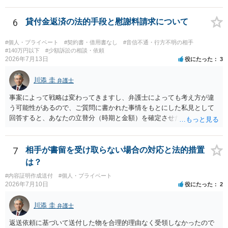
す。 一方、このチケット購入には「相手方と一緒に行く」という合意
も付随していたことを無視することができません。こちらを重視すれ
6
貸付金返済の法的手段と慰謝料請求について
ば、交際を終了させたことにより「一緒に行く」という結果の実現に
重大な障害が発生しており、当然にチケットを引き渡すべきといえる
#個人・プライベート
#契約書・借用書なし
#音信不通・行方不明の相手
かは微妙であり、むしろ返金すべきとするのが当事者の合理的意思に
#140万円以下
#少額訴訟の相談・依頼
2026年7月13日
役にたった
3
合致するのではないか、という判断に傾くことになると思います。 例
えば、当該チケットが座席指定である場合、交際を解消した2人が当日
川添 圭
隣り合わせになることは避けたいという心理が働くことも無理からぬ
弁護士
ところです。一方、チケットがエリア指定のアリーナ席であれば隣り
事案によって戦略は変わってきますし、弁護士によっても考え方が違
合わせにならずに済むかもしれませんし、そのチケットが入手困難で
う可能性があるので、ご質問に書かれた事情をもとにした私見として
あったり特別席であったりすれば、判断は変わってくるかもしれませ
回答すると、あなたの立替分（時期と金額）を確定させた上で、淡々
ん。当該チケットがチケット転売防止法に規定する特定興行入場券に
と訴訟提起する方がよい事案ではないかと思料します。支払督促だ
該当し、券面上使用者が指定されている場合には、チケット引渡し以
と、もし異議申立てがなされる可能性が高そうであれば時間の浪費
外に選択肢がない場合もあるでしょう。 このように、本件の紛争は、
（通常訴訟へ移行する日数分空転する）になりますし、支払督促及び
7
相手が書留を受け取らない場合の対応と法的措置
法的には「当事者の合理的意思」がどこにあるのかを追求した解決が
その異議後の通常訴訟は相手方の住所地が管轄裁判所になるため（特
は？
必要になると思われます。なかなか難しい問題なので、弁護士によっ
に相手方が遠方である場合は）対応が面倒な場合があるからです。相
ても回答は異なるかもしれません。
#内容証明作成送付
#個人・プライベート
手方の主張については、和解で減額を考慮すればよいと思います。 な
2026年7月10日
役にたった
2
お、残念ながら、「連絡も返ってこず、返済の目処も立たずで精神的
ダメージが大きく」という理由では、慰謝料請求は通常は認められま
川添 圭
弁護士
せん。
返送依頼に基づいて送付した物を合理的理由なく受領しなかったので