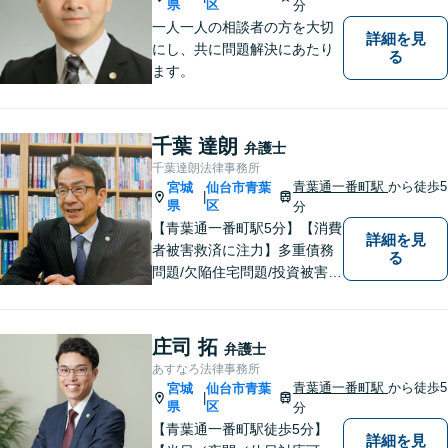
県
区
分
一人一人の相談者の方を大切
詳細を見
にし、共に問題解決にあたり
る
ます。
千葉 達朗
弁護士
千葉達朗法律事務所
青葉通一番町駅
から徒歩5
宮城
仙台市青葉
|
県
区
分
【青葉通一番町駅5分】【消費
詳細を見
者被害救済に注力】多重債務
る
問題/欠陥住宅問題/投資被害問
題などにお困りの方は是非ご
相談ください。依頼者様のご
意向を最大限汲み取るべく、
庄司 拓
弁護士
丁寧なヒアリングと相談環境
あすなろ法律事務所
の整備に努めています。
青葉通一番町駅
から徒歩5
宮城
仙台市青葉
|
県
区
分
【青葉通一番町駅徒歩5分】
詳細を見