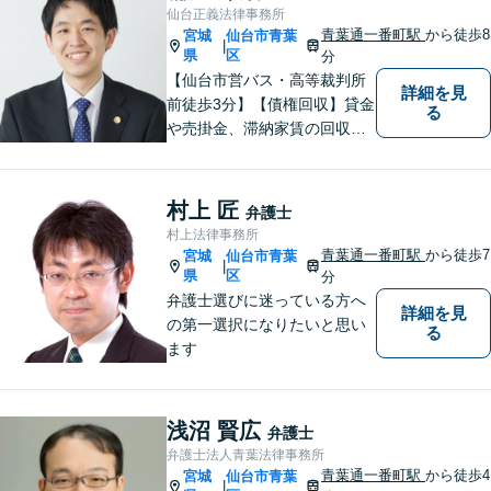
切にしています。
仙台正義法律事務所
青葉通一番町駅
から徒歩8
宮城
仙台市青葉
|
県
区
分
【仙台市営バス・高等裁判所
詳細を見
前徒歩3分】【債権回収】貸金
る
や売掛金、滞納家賃の回収な
らお任せください【離婚】不
倫慰謝料の請求を受けた方の
相談のみ受け付けております
村上 匠
弁護士
【相続】遺言書作成・相続放
村上法律事務所
棄・遺産分割・遺留分のご相
青葉通一番町駅
から徒歩7
宮城
仙台市青葉
|
談に対応しております
県
区
分
弁護士選びに迷っている方へ
詳細を見
の第一選択になりたいと思い
る
ます
浅沼 賢広
弁護士
弁護士法人青葉法律事務所
青葉通一番町駅
から徒歩4
宮城
仙台市青葉
|