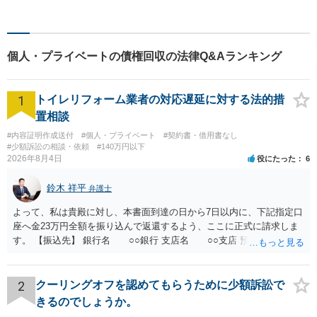
題について、「何度でも無
料」の相談を行っています！
まずはお気軽にご相談くださ
い！
個人・プライベートの債権回収の法律Q&Aランキング
1
トイレリフォーム業者の対応遅延に対する法的措
置相談
#内容証明作成送付
#個人・プライベート
#契約書・借用書なし
#少額訴訟の相談・依頼
#140万円以下
2026年8月4日
役にたった
6
鈴木 祥平
弁護士
よって、私は貴殿に対し、本書面到達の日から7日以内に、下記指定口
座へ金23万円全額を振り込んで返還するよう、ここに正式に請求しま
す。 【振込先】 銀行名 ○○銀行 支店名 ○○支店 預金種別 普通
口座番号 ○○○○○○○ 口座名義 ○○○○ 万一、上記期限までに返金がな
されない場合には、貴殿には任意に返金する意思がないものと判断
し、やむを得ず、返還金23万円及びこれに対する遅延損害金の支払い
2
クーリングオフを認めてもらうために少額訴訟で
を求める民事訴訟、支払督促その他必要な法的手続を直ちに講じま
きるのでしょうか。
す。 その際には、訴訟に要する費用その他法令上認められる金員につ