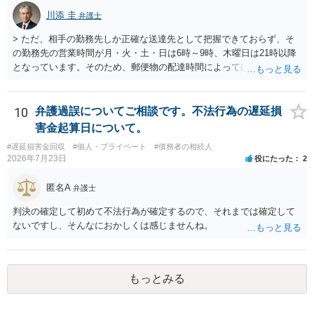
川添 圭
弁護士
> ただ、相手の勤務先しか正確な送達先として把握できておらず、そ
の勤務先の営業時間が月・火・土・日は6時～9時、木曜日は21時以降
となっています。そのため、郵便物の配達時間によっては受け取りが
難しい可能性があります。 営業時間を具体的に明らかにして、早朝・
夜間の送達を上申するのが基本になりますが、感覚的には郵便局を動
かすには早すぎるので執行官送達を申し立てる必要があるかもしれま
10
弁護過誤についてご相談です。不法行為の遅延損
せん。裁判所としては（あまりに特殊すぎて）就業場所送達を認めな
害金起算日について。
い可能性もありますし、執行官送達には費用もかかりますので、まず
#遅延損害金回収
#個人・プライベート
#債務者の相続人
は裁判所へ相談した方がよいと思います。
2026年7月23日
役にたった
2
匿名A
弁護士
判決の確定して初めて不法行為が確定するので、それまでは確定して
ないですし、そんなにおかしくは感じませんね。
もっとみる