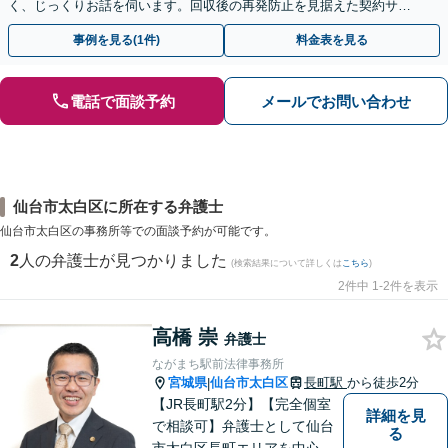
く、じっくりお話を伺います。回収後の再発防止を見据えた契約サポ
ートも提供。ＷＥＢ面談可。まずはお気軽にご相談ください。
事例を見る(1件)
料金表を見る
電話で面談予約
メールでお問い合わせ
仙台市太白区に所在する弁護士
仙台市太白区の事務所等での面談予約が可能です。
2
人の弁護士が見つかりました
(検索結果について詳しくは
こちら
)
2件中 1-2件を表示
高橋 崇
弁護士
ながまち駅前法律事務所
宮城県
仙台市太白区
長町駅
から徒歩2分
|
【JR長町駅2分】【完全個室
詳細を見
で相談可】弁護士として仙台
る