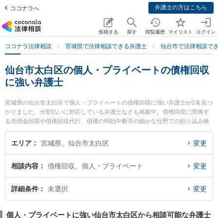
弁護士の方はこちら
ココナラへ
投稿する
探す
閲覧履歴
マイリスト
ログイン
ココナラ法律相談
宮城県で法律相談できる弁護士
仙台市で法律相談で
仙台市太白区の個人・プライベートの債権回収
に強い弁護士
宮城県の仙台市太白区で個人・プライベートの債権回収に強い弁護士が2名見つ
かりました。分割払いに対応している弁護士なども掲載中。債権回収に関係す
る売掛金回収や債権回収代行、債権の時効中断等の細かな分野での絞り込み検
索もでき便利です。特にながまち駅前法律事務所の高橋 崇弁護士や仙台長町法
律事務所の飛澤 聡美弁護士のプロフィール情報や弁護士費用、強みなどが注目
エリア
宮城県、仙台市太白区
変更
されています。『仙台市太白区で土日や夜間に発生した個人・プライベートの
債権回収のトラブルを今すぐに弁護士に相談したい』『個人・プライベートの
相談内容
債権回収、個人・プライベート
変更
債権回収のトラブル解決の実績豊富な近くの弁護士を検索したい』『初回相談
無料で個人・プライベートの債権回収を法律相談できる仙台市太白区内の弁護
士に相談予約したい』などでお困りの相談者さんにおすすめです。
詳細条件
未選択
変更
個人・プライベートに強い仙台市太白区から相談可能な弁護士