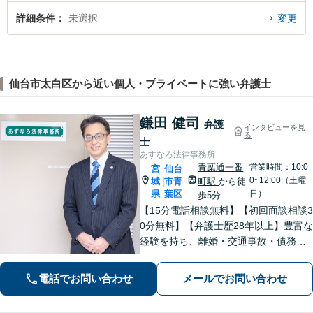
詳細条件
未選択
変更
仙台市太白区から近い個人・プライベートに強い弁護士
鎌田 健司
弁護
インタビューを見
る
士
あすなろ法律事務所
青葉通一番
営業時間：10:0
宮
仙台
0~12:00（土曜
城
市青
町駅
から徒
|
県
葉区
日）
歩5分
【15分電話相談無料】【初回面談相談3
0分無料】【弁護士歴28年以上】豊富な
経験を持ち、離婚・交通事故・債務整
理・相続・消費者被害など、幅広く対
応。司法書士や税理士と連携。【青葉
電話でお問い合わせ
メールでお問い合わせ
通一番町駅5分】