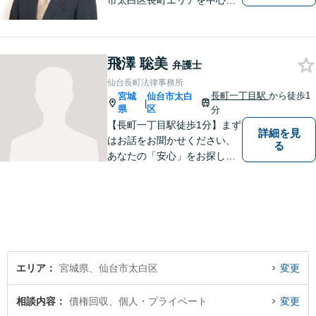
市太白区長町エリアを中心
に、地域の皆さま・事業主さ
まのご不安やお悩み事を解決
するためのサポートをさせて
飛澤 聡美
いただきます。 親身になって
弁護士
お話を聴かせていただきます
仙台長町法律事務所
ので、お気軽にご相談くださ
長町一丁目駅
から徒歩1
宮城
仙台市太白
|
い。
県
区
分
【長町一丁目駅徒歩1分】まず
詳細を見
はお話をお聞かせください、
る
あなたの「安心」をお探しし
ます。些細なことでも気軽に
お話に来ていただいて大丈夫
です。解決のためのお手伝い
をいたしますので、悩んでい
らっしゃることをお聞かせく
ださい。
エリア
宮城県、仙台市太白区
変更
相談内容
債権回収、個人・プライベート
変更