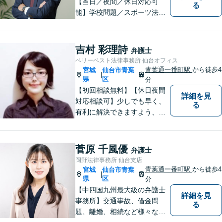
【当日／夜間／休日対応可
る
能】学校問題／スポーツ法務
／交通事故／離婚・男女問題
／消費者被害／債務整理／相
続／刑事事件など幅広く対
吉村 彩理詩
弁護士
応。悩みを抱えた方が気軽に
ベリーベスト法律事務所 仙台オフィス
相談できるように、親しみや
青葉通一番町駅
から徒歩4
宮城
仙台市青葉
|
すい雰囲気作りを心掛けてお
県
区
分
ります。
【初回相談無料】【休日夜間
詳細を見
対応相談可】少しでも早く、
る
有利に解決できますよう、誠
心誠意、対応させていただき
ます。 ぜひ、お気軽にご相談
ください。
菅原 千風優
弁護士
岡野法律事務所 仙台支店
青葉通一番町駅
から徒歩4
宮城
仙台市青葉
|
県
区
分
【中四国九州最大級の弁護士
詳細を見
事務所】交通事故、借金問
る
題、離婚、相続など様々な問