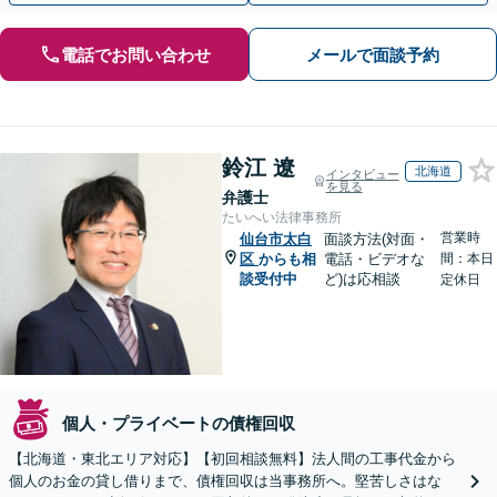
電話でお問い合わせ
メールで面談予約
鈴江 遼
北海道
インタビュー
を見る
弁護士
たいへい法律事務所
営業時
仙台市太白
面談方法(対面・
区
からも相
電話・ビデオな
間：本日
談受付中
ど)は応相談
定休日
個人・プライベートの債権回収
【北海道・東北エリア対応】【初回相談無料】法人間の工事代金から
個人のお金の貸し借りまで、債権回収は当事務所へ。堅苦しさはな