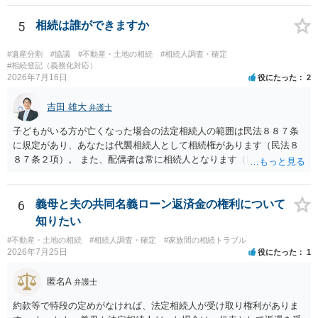
ますか。 →本人が自由に決められますので、どこが妥当とは言えない
です。客観的な基準もありません。 ・できれば穏やかに、分割を拒否
5
相続は誰ができますか
することはできますか。 →分割を拒否するということは、遺産はいら
ないということでしょうか。遺言で、受取を指定されててもいらない
#遺産分割
#協議
#不動産・土地の相続
#相続人調査・確定
と拒否することはできます。理由を説明する必要はありません。
#相続登記（義務化対応）
2026年7月16日
役にたった
2
吉田 雄大
弁護士
子どもがいる方が亡くなった場合の法定相続人の範囲は民法８８７条
に規定があり、あなたは代襲相続人として相続権があります（民法８
８７条２項）。 また、配偶者は常に相続人となります（民法８９０
条）。 「祖父の子供３人」の方の配偶者がご健在であれば、その方に
も相続権があります。つまり、孫５人に加えて「おじ又はおば」にも
相続権がある可能性があります。
6
義母と夫の共同名義ローン返済金の権利について
知りたい
#不動産・土地の相続
#相続人調査・確定
#家族間の相続トラブル
2026年7月25日
役にたった
1
匿名A
弁護士
約款等で特段の定めがなければ、法定相続人が受け取り権利がありま