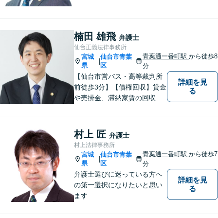
ます。【初回相談無料】ご依
頼者様の声に真摯に耳を傾
け、「法律の能力」「コミュ
ニケーション力」「リサーチ
楠田 雄飛
弁護士
力」をフルに用いて、真の救
仙台正義法律事務所
済を目指します。【分割払い
青葉通一番町駅
から徒歩8
宮城
仙台市青葉
|
可】
県
区
分
【仙台市営バス・高等裁判所
詳細を見
前徒歩3分】【債権回収】貸金
る
や売掛金、滞納家賃の回収な
らお任せください【離婚】不
倫慰謝料の請求を受けた方の
相談のみ受け付けております
村上 匠
弁護士
【相続】遺言書作成・相続放
村上法律事務所
棄・遺産分割・遺留分のご相
青葉通一番町駅
から徒歩7
宮城
仙台市青葉
|
談に対応しております
県
区
分
弁護士選びに迷っている方へ
詳細を見
の第一選択になりたいと思い
る
ます