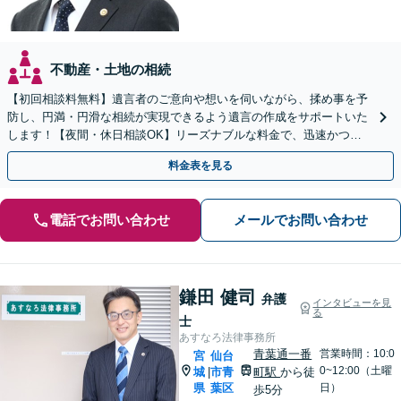
不動産・土地の相続
【初回相談料無料】遺言者のご意向や想いを伺いながら、揉め事を予
防し、円満・円滑な相続が実現できるよう遺言の作成をサポートいた
します！【夜間・休日相談OK】リーズナブルな料金で、迅速かつス
ピーディーにまごころを持って対応させて頂きます。
料金表を見る
電話でお問い合わせ
メールでお問い合わせ
鎌田 健司
弁護
インタビューを見
る
士
あすなろ法律事務所
青葉通一番
営業時間：10:0
宮
仙台
0~12:00（土曜
城
市青
町駅
から徒
|
県
葉区
日）
歩5分