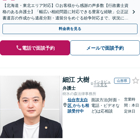
【北海道・東北エリア対応】◎お客様から感謝の声多数【行政書士資
格のある弁護士】「幅広い相続問題に対応できる豊富な経験」公正証
書遺言の作成から遺産分割・遺留分をめぐる紛争対応まで、状況に応
じた最適な方法をご提案します【夜間相談可】
料金表を見る
電話で面談予約
メールで面談予約
細江 大樹
山形県
インタビュ
ーを見る
弁護士
樹氷の森法律事務所
営業時
仙台市太白
面談方法(対面・
区
からも相
電話・ビデオな
間：本日
談受付中
ど)は応相談
定休日