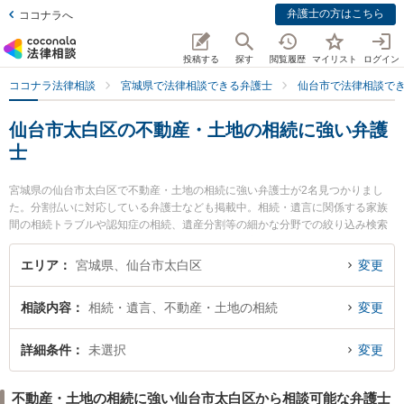
弁護士の方はこちら
ココナラへ
投稿する
探す
閲覧履歴
マイリスト
ログイン
ココナラ法律相談
宮城県で法律相談できる弁護士
仙台市で法律相談で
仙台市太白区の不動産・土地の相続に強い弁護
士
宮城県の仙台市太白区で不動産・土地の相続に強い弁護士が2名見つかりまし
た。分割払いに対応している弁護士なども掲載中。相続・遺言に関係する家族
間の相続トラブルや認知症の相続、遺産分割等の細かな分野での絞り込み検索
もでき便利です。特にながまち駅前法律事務所の高橋 崇弁護士や仙台長町法律
事務所の飛澤 聡美弁護士のプロフィール情報や弁護士費用、強みなどが注目さ
エリア
宮城県、仙台市太白区
変更
れています。『仙台市太白区で土日や夜間に発生した不動産・土地の相続のト
ラブルを今すぐに弁護士に相談したい』『不動産・土地の相続のトラブル解決
相談内容
相続・遺言、不動産・土地の相続
変更
の実績豊富な近くの弁護士を検索したい』『初回相談無料で不動産・土地の相
続を法律相談できる仙台市太白区内の弁護士に相談予約したい』などでお困り
の相談者さんにおすすめです。
詳細条件
未選択
変更
不動産・土地の相続に強い仙台市太白区から相談可能な弁護士