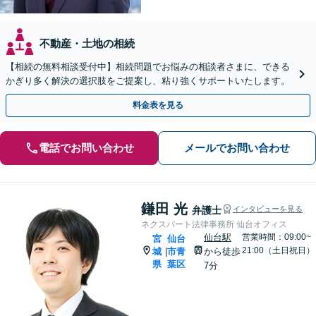
不動産・土地の相続
【相続の無料相談受付中】相続問題でお悩みの相談者さまに、できる
かぎり多く解決の選択肢をご提案し、粘り強くサポートいたします。
料金表を見る
電話でお問い合わせ
メールでお問い合わせ
鎌田 光
弁護士
インタビューを見る
ネクスパート法律事務所 仙台オフィス
仙台駅
営業時間：09:00~
宮
仙台
21:00（土日祝日）
城
市青
から徒歩
|
県
葉区
7分