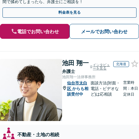
間で揉めてしまったら、弁護士にご相談を！
料金表を見る
電話でお問い合わせ
メールでお問い合わせ
池田 翔一
北海道
インタビュ
ーを見る
弁護士
池田翔一法律事務所
営業時
仙台市太白
面談方法(対面・
区
からも相
電話・ビデオな
間：本日
談受付中
ど)は応相談
定休日
不動産・土地の相続