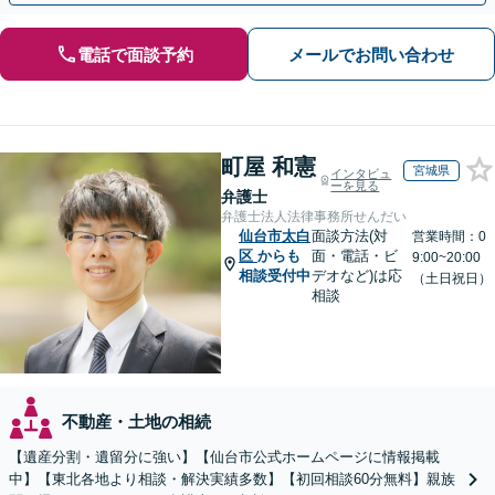
電話で面談予約
メールでお問い合わせ
町屋 和憲
宮城県
インタビュ
ーを見る
弁護士
弁護士法人法律事務所せんだい
仙台市太白
面談方法(対
営業時間：0
区
からも
面・電話・ビ
9:00~20:00
相談受付中
デオなど)は応
（土日祝日）
相談
不動産・土地の相続
【遺産分割・遺留分に強い】【仙台市公式ホームページに情報掲載
中】【東北各地より相談・解決実績多数】【初回相談60分無料】親族