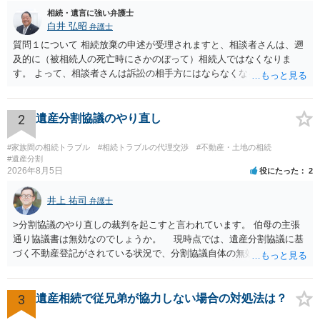
相続・遺言に強い弁護士
白井 弘昭
弁護士
質問１について 相続放棄の申述が受理されますと、相談者さんは、遡
及的に（被相続人の死亡時にさかのぼって）相続人ではなくなりま
す。 よって、相談者さんは訴訟の相手方にはならなくなるので（明け
渡し請求の対象ではなくなるので）請求棄却となります。 相続放棄受
理証明を家庭裁判所で取得し、コピーを答弁書に添えて裁判所に提出
してください。 質問２について 請求棄却を求める答弁書を提出すれ
2
遺産分割協議のやり直し
ば、第１回期日は出席する必要がありません。その日は差支え（用事
があり出席できない）との記載で十分です。 質問３について 弁護士で
#家族間の相続トラブル
#相続トラブルの代理交渉
#不動産・土地の相続
はないので、ｍｉｎｔｓでの提出の必要は無いと思います。郵送（期
#遺産分割
2026年8月5日
役にたった
2
限までに届けばよい）で十分です。 詳細は、書面記載の裁判所書記官
にお問い合わせください。 以上、ご参考まで。
井上 祐司
弁護士
>分割協議のやり直しの裁判を起こすと言われています。 伯母の主張
通り協議書は無効なのでしょうか。 現時点では、遺産分割協議に基
づく不動産登記がされている状況で、分割協議自体の無効を裁判所が
認めたわけではないので、分割協議の効力に影響はありません。 先
方の訴訟の主張及び立証次第ですが、 ・御祖母様の認知能力に関する
医師の意見書、筆跡鑑定 が提出されればその効力が否定される可能性
3
遺産相続で従兄弟が協力しない場合の対処法は？
はありますが、 ・伯母様自身が分割協議に加わっていること ・御祖母