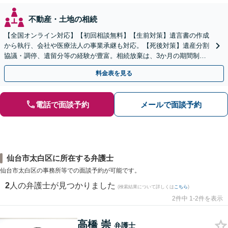
不動産・土地の相続
【全国オンライン対応】【初回相談無料】【生前対策】遺言書の作成
から執行、会社や医療法人の事業承継も対応。【死後対策】遺産分割
協議・調停、遺留分等の経験が豊富。相続放棄は、3か月の期間制限
があるため、お早めにご相談ください。【無料駐車場あり】
料金表を見る
電話で面談予約
メールで面談予約
仙台市太白区に所在する弁護士
仙台市太白区の事務所等での面談予約が可能です。
2
人の弁護士が見つかりました
(検索結果について詳しくは
こちら
)
2件中 1-2件を表示
高橋 崇
弁護士