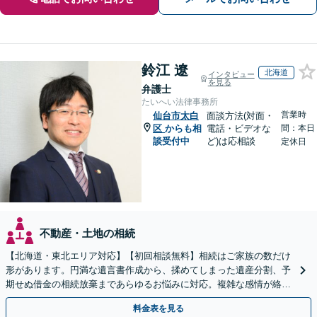
鈴江 遼
北海道
インタビュー
を見る
弁護士
たいへい法律事務所
営業時
仙台市太白
面談方法(対面・
区
からも相
電話・ビデオな
間：本日
談受付中
ど)は応相談
定休日
不動産・土地の相続
【北海道・東北エリア対応】【初回相談無料】相続はご家族の数だけ
形があります。円満な遺言書作成から、揉めてしまった遺産分割、予
期せぬ借金の相続放棄まであらゆるお悩みに対応。複雑な感情が絡む
相続トラブルもまずはご相談ください。WEB面談可。
料金表を見る