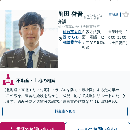
前田 啓吾
宮城県
インタビュ
ーを見る
弁護士
仙台青葉ゆかり法律事務所
仙台市太白
面談方法(対
営業時間：1
区
からも
面・電話・ビ
0:00~21:00
相談受付中
デオなど)は応
（土日祝日）
相談
不動産・土地の相続
【北海道・東北エリア対応】トラブルを防ぐ・最小限にするため早め
にご相談を。豊富な経験を活かし、状況に応じて柔軟にサポートいた
します。遺産分割／遺留分の請求／遺言書の作成など【初回相談60分
無料】【オンライン相談可能】
料金表を見る
電話でお問い合わせ
メールでお問い合わせ