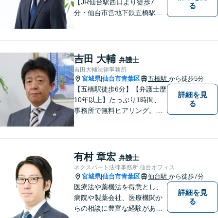
【JR仙台駅西口より徒歩7
る
分・仙台市営地下鉄五橋駅北4
出口より徒歩２分】 【初回相
談無料】【税理士法人併設】
【五橋本店・東京支店】【夜
間・土曜相談あり】【明るく
吉田 大輔
弁護士
キレイな完全個室相談室】
吉田大輔法律事務所
宮城県
仙台市青葉区
五橋駅
から徒歩5分
|
【五橋駅徒歩6分】【弁護士歴
詳細を見
10年以上】たっぷり1時間、
る
事務所で無料ヒアリング。気
になる費用も事務所でご説
明。離婚問題／遺産相続／交
通事故、多分野に対応。解決
の糸口を一緒に探すことを大
有村 章宏
弁護士
切にしています。
ネクスパート法律事務所 仙台オフィス
宮城県
仙台市青葉区
仙台駅
から徒歩7分
|
医療法や薬機法を得意とし、
詳細を見
病院や製薬会社、医療機関か
る
らの相談に豊富な経験があり