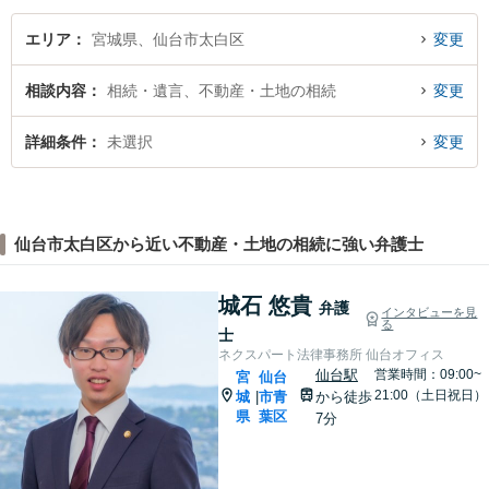
ださい。
エリア
宮城県、仙台市太白区
変更
相談内容
相続・遺言、不動産・土地の相続
変更
詳細条件
未選択
変更
仙台市太白区から近い不動産・土地の相続に強い弁護士
城石 悠貴
弁護
インタビューを見
る
士
ネクスパート法律事務所 仙台オフィス
仙台駅
営業時間：09:00~
宮
仙台
21:00（土日祝日）
城
市青
から徒歩
|
県
葉区
7分