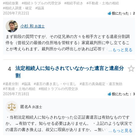
様の意に反する遺産分割協議を行う実益が誰にあったかの立証が困難
#相続放棄
#相続トラブルの代理交渉
#相続手続き
#不動産・土地の相続
であること からすると、実際に遺産分割協議の効力が否定される可能
#相続人調査・確定
#協議
2026年7月22日
役にたった
2
性はそれほど高くない（立証のハードルは非常に高い）ということが
言えると思います。
小杉 和
弁護士
まず前段の質問ですが、その従兄弟の方々を相手方とする遺産分割調
停を（曾祖父の最後の住所地を管轄する）家庭裁判所に申し立てるこ
とが考えられます。裁判所からの呼出しがあれば応答する可能性がま
だあるのではないでしょうか。 後段の質問については、相続放棄は可
能と思われます。時間が思った以上にないので必要書類をてきぱきと
揃える必要があります。その点是非御注意ください。
4
法定相続人に知らされていなかった遺言と遺産分
割
#遺産分割
#協議
#遺言の書き直し・やり直し
#遺言の真偽鑑定・遺言無効
#不動産・土地の相続
#相続トラブルの代理交渉
2026年7月18日
役にたった
3
匿名A
弁護士
・当初法定相続人に知らされなかった公正証書遺言は有効なものです
か。 →有効です。知らせる必要はありません。 ・上記のような状況で
の遺言の書き換えは、叔父に瑕疵がありますか。→無いです。 ・分割
する場合の比率は、現状で、客観的に見てどの程度が妥当と考えられ