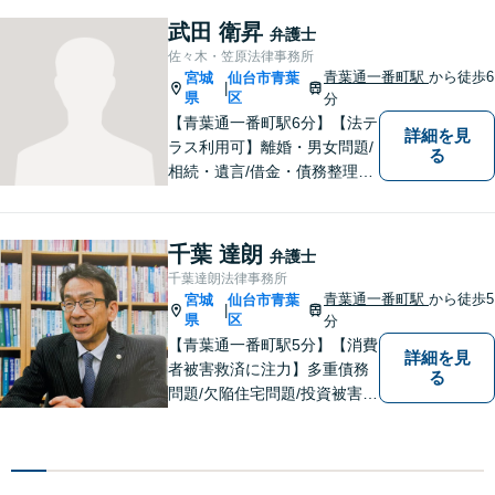
武田 衛昇
弁護士
佐々木・笠原法律事務所
青葉通一番町駅
から徒歩6
宮城
仙台市青葉
|
県
区
分
【青葉通一番町駅6分】【法テ
詳細を見
ラス利用可】離婚・男女問題/
る
相続・遺言/借金・債務整理に
関するご相談はお任せくださ
い。依頼者様がお悩みに向き
合い、前を向いて新たな一歩
千葉 達朗
弁護士
を踏み出す手助けをしたいと
千葉達朗法律事務所
思っております。【完全個室
青葉通一番町駅
から徒歩5
宮城
仙台市青葉
|
で相談可】
県
区
分
【青葉通一番町駅5分】【消費
詳細を見
者被害救済に注力】多重債務
る
問題/欠陥住宅問題/投資被害問
題などにお困りの方は是非ご
相談ください。依頼者様のご
意向を最大限汲み取るべく、
丁寧なヒアリングと相談環境