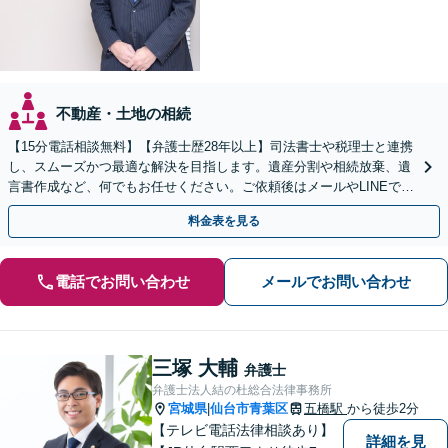
不動産・土地の相続
【15分電話相談無料】【弁護士歴28年以上】司法書士や税理士と連携
し、スムーズかつ最適な解決を目指します。遺産分割や相続放棄、遺
言書作成など、何でもお任せください。ご依頼後はメールやLINEでの
やり取りも可能です【青葉通一番町駅5分】
料金表を見る
電話でお問い合わせ
メールでお問い合わせ
三塚 大輔
弁護士
弁護士法人結の杜総合法律事務所
宮城県
仙台市青葉区
五橋駅
から徒歩2分
|
【テレビ電話法律相談あり】
詳細を見