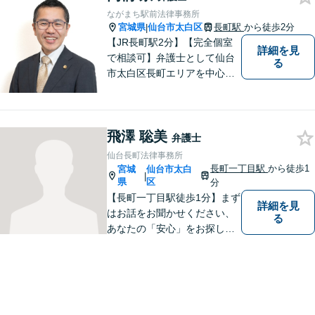
ながまち駅前法律事務所
宮城県
仙台市太白区
長町駅
から徒歩2分
|
【JR長町駅2分】【完全個室
詳細を見
で相談可】弁護士として仙台
る
市太白区長町エリアを中心
に、地域の皆さま・事業主さ
まのご不安やお悩み事を解決
するためのサポートをさせて
飛澤 聡美
いただきます。 親身になって
弁護士
お話を聴かせていただきます
仙台長町法律事務所
ので、お気軽にご相談くださ
長町一丁目駅
から徒歩1
宮城
仙台市太白
|
い。
県
区
分
【長町一丁目駅徒歩1分】まず
詳細を見
はお話をお聞かせください、
る
あなたの「安心」をお探しし
ます。些細なことでも気軽に
お話に来ていただいて大丈夫
です。解決のためのお手伝い
をいたしますので、悩んでい
らっしゃることをお聞かせく