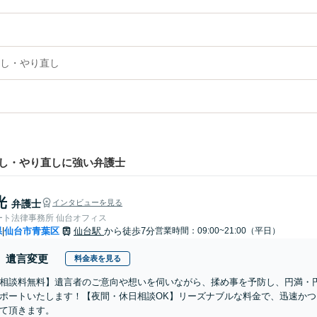
し・やり直し
し・やり直しに強い弁護士
光
弁護士
インタビューを見る
ート法律事務所 仙台オフィス
県
仙台市青葉区
仙台駅
から徒歩7分
営業時間：09:00~21:00（平日）
|
遺言変更
料金表を見る
相談料無料】遺言者のご意向や想いを伺いながら、揉め事を予防し、円満・
ポートいたします！【夜間・休日相談OK】リーズナブルな料金で、迅速か
て頂きます。