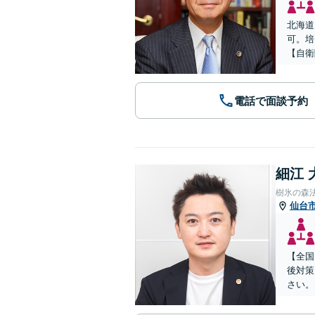
北海道
可。培
【自衛
電話で面談予約
細江 
樹氷の森
仙台
【全国
後対策
さい。