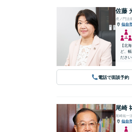
佐藤 
虎ノ門法
仙台
【北海
ど、幅
ださい
電話で面談予約
尾崎 
尾崎祐一
仙台