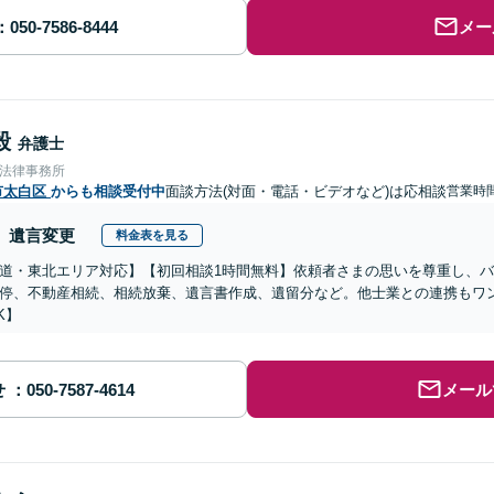
メー
毅
弁護士
合法律事務所
市太白区
からも相談受付中
面談方法(対面・電話・ビデオなど)は応相談
営業時間
遺言変更
料金表を見る
道・東北エリア対応】【初回相談1時間無料】依頼者さまの思いを尊重し、
停、不動産相続、相続放棄、遺言書作成、遺留分など。他士業との連携もワ
K】
せ
メール