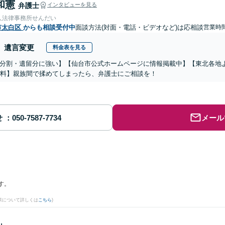
和憲
弁護士
インタビューを見る
人法律事務所せんだい
市太白区
からも相談受付中
面談方法(対面・電話・ビデオなど)は応相談
営業時間
遺言変更
料金表を見る
分割・遺留分に強い】【仙台市公式ホームページに情報掲載中】【東北各地
無料】親族間で揉めてしまったら、弁護士にご相談を！
せ
メール
す。
果について詳しくは
こちら
)