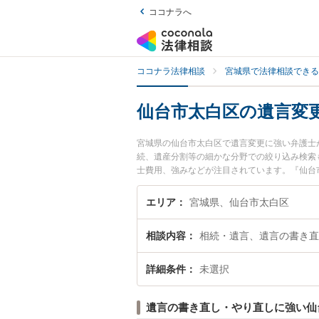
ココナラへ
ココナラ法律相談
宮城県で法律相談できる
仙台市太白区の遺言変
宮城県の仙台市太白区で遺言変更に強い弁護士
続、遺産分割等の細かな分野での絞り込み検索
士費用、強みなどが注目されています。『仙台
の弁護士を検索したい』『初回相談無料で遺言
エリア
宮城県、仙台市太白区
相談内容
相続・遺言、遺言の書き直
詳細条件
未選択
遺言の書き直し・やり直しに強い仙