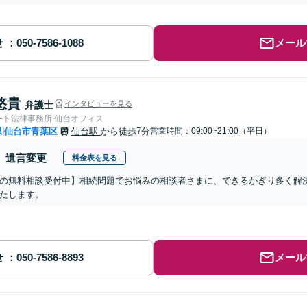
せ
メール
悠貴
弁護士
インタビューを見る
ート法律事務所 仙台オフィス
県
仙台市青葉区
仙台駅
から徒歩7分
営業時間：09:00~21:00（平日）
|
遺言変更
料金表を見る
の無料相談受付中】相続問題でお悩みの相談者さまに、できるかぎり多く解
たします。
せ
メール