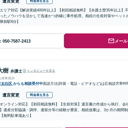
遺言変更
料金表を見る
エリア対応【解決実績400件以上】【初回相談無料】【弁護士歴35年以上】
ったノウハウを活かして迅速かつ的確に事件処理。相続の生前対策やペット
隊前駅8分】
メール
大樹
弁護士
インタビューを見る
法律事務所
市太白区
からも相談受付中
面談方法(対面・電話・ビデオなど)は応相談
営業時間
遺言変更
料金表を見る
オンライン対応】【初回相談無料】【生前対策】遺言書の作成から執行、会
】遺産分割協議・調停、遺留分等の経験が豊富。相続放棄は、3か月の期間
【無料駐車場あり】