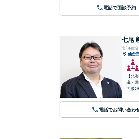
電話で面談予約
七尾 
南3条総
仙台
【北海
議・調
面談O
電話でお問い合わ