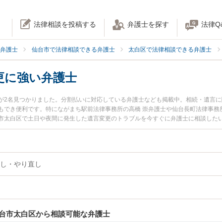
法律相談を投稿する
弁護士を探す
法律Q
弁護士
仙台市で法律相談できる弁護士
太白区で法律相談できる弁護士
更に強い弁護士
が2名見つかりました。分割払いに対応している弁護士なども掲載中。相続・遺言
もでき便利です。特にながまち駅前法律事務所の高橋 崇弁護士や仙台長町法律事務
市太白区で土日や夜間に発生した遺言変更のトラブルを今すぐに弁護士に相談した
変更を法律相談できる仙台市太白区内の弁護士に相談予約したい』などでお困りの
し・やり直し
台市太白区から相談可能な弁護士