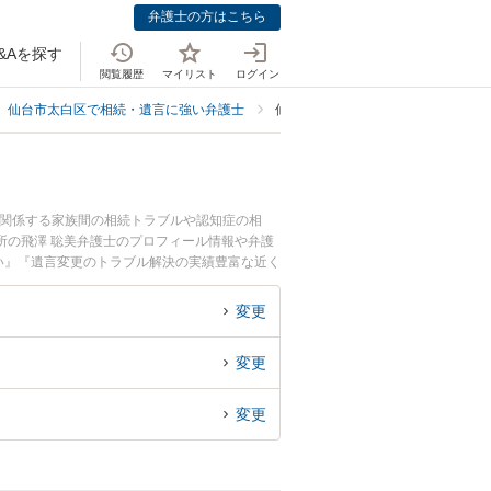
弁護士の方はこちら
&Aを探す
閲覧履歴
マイリスト
ログイン
仙台市太白区で相続・遺言に強い弁護士
仙台市太白区で遺言の書き直し・や
に関係する家族間の相続トラブルや認知症の相
所の飛澤 聡美弁護士のプロフィール情報や弁護
い』『遺言変更のトラブル解決の実績豊富な近く
相談者さんにおすすめです。
変更
変更
変更