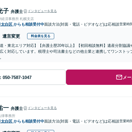
光子
弁護士
インタビューを見る
律経済事務所 札幌支店
市太白区
からも相談受付中
面談方法(対面・電話・ビデオなど)は応相談
営業時間
遺言変更
料金表を見る
道・東北エリア対応】【弁護士歴20年以上】【初回相談無料】遺産分割協議
広く対応しています。税理士や司法書士などの他士業と連携してワンストッ
。
メー
祐一
弁護士
インタビューを見る
法律事務所
市太白区
からも相談受付中
面談方法(対面・電話・ビデオなど)は応相談
営業時間