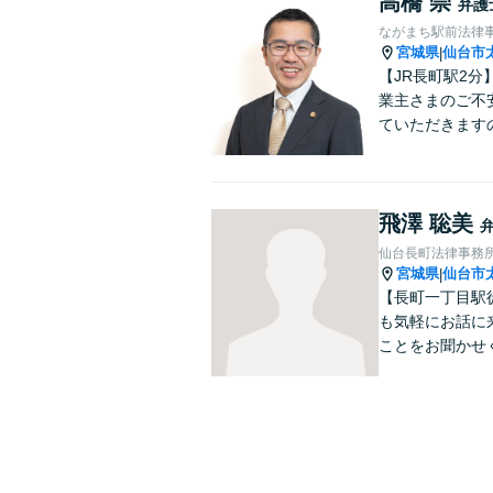
高橋 崇
弁護
ながまち駅前法律
宮城県
仙台市
|
【JR長町駅2
業主さまのご不
ていただきます
飛澤 聡美
仙台長町法律事務
宮城県
仙台市
|
【長町一丁目駅
も気軽にお話に
ことをお聞かせ