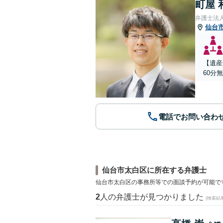
町屋 
弁護士法
仙台
【遺産
60分
電話でお問い合わ
仙台市太白区に所在する弁護士
仙台市太白区の事務所等での面談予約が可能で
2
人の弁護士が見つかりました
(検索結