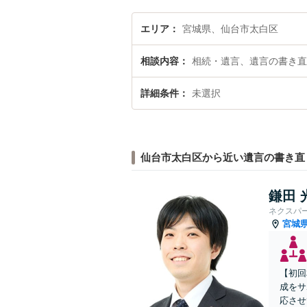
エリア
宮城県、仙台市太白区
相談内容
相続・遺言、遺言の書き直
詳細条件
未選択
仙台市太白区から近い遺言の書き直
鎌田 
ネクスパ
宮城
【初回
成をサ
応させ