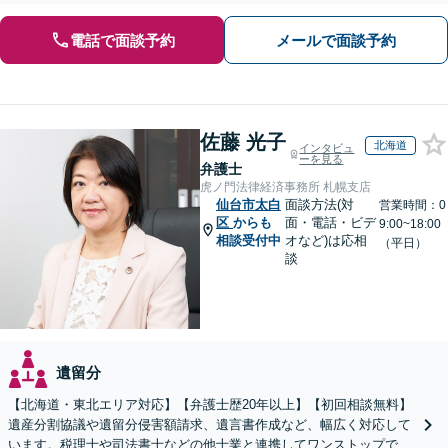
電話で面談予約
メールで面談予約
佐藤 光子
北海道
インタビュ
ーを見る
弁護士
虎ノ門法律経済事務所 札幌支店
仙台市太白
面談方法(対
営業時間：0
区
からも
面・電話・ビデ
9:00~18:00
相談受付中
オなど)は応相
（平日）
談
遺留分
【北海道・東北エリア対応】【弁護士歴20年以上】【初回相談無料】
遺産分割協議や遺留分侵害額請求、遺言書作成など、幅広く対応して
います。税理士や司法書士などの他士業と連携してワンストップでの