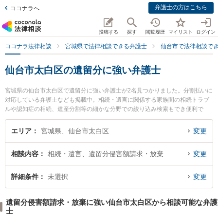
弁護士の方はこちら
ココナラへ
投稿する
探す
閲覧履歴
マイリスト
ログイン
ココナラ法律相談
宮城県で法律相談できる弁護士
仙台市で法律相談で
仙台市太白区の遺留分に強い弁護士
宮城県の仙台市太白区で遺留分に強い弁護士が2名見つかりました。分割払いに
対応している弁護士なども掲載中。相続・遺言に関係する家族間の相続トラブ
ルや認知症の相続、遺産分割等の細かな分野での絞り込み検索もでき便利で
す。特にながまち駅前法律事務所の高橋 崇弁護士や仙台長町法律事務所の飛澤
聡美弁護士のプロフィール情報や弁護士費用、強みなどが注目されています。
エリア
宮城県、仙台市太白区
変更
『仙台市太白区で土日や夜間に発生した遺留分のトラブルを今すぐに弁護士に
相談したい』『遺留分のトラブル解決の実績豊富な近くの弁護士を検索した
相談内容
相続・遺言、遺留分侵害額請求・放棄
変更
い』『初回相談無料で遺留分を法律相談できる仙台市太白区内の弁護士に相談
予約したい』などでお困りの相談者さんにおすすめです。
詳細条件
未選択
変更
遺留分侵害額請求・放棄に強い仙台市太白区から相談可能な弁護
士