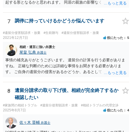
起する形となるかと思われます。 同居の親族の影響なく、というのは
れません。
難しいでしょう。ただ、裁判や調停の中では主張等が書面で残るた
め、後からひっくり返すということは難しくなってくるかと思われま
す。 公開相談の場でのご相談については、どうしても限界が出てしま
7
調停に持っていけるかどうか悩んでいます
うため、一度個別にご相談をされることをお勧めいたします。
#遺留分侵害額請求・放棄
#生前贈与
#遺留分侵害額請求・放棄
2021年12月7日
役にたった
5
相続・遺言に強い弁護士
尾畠 弘典
弁護士
事情の補充ありがとうございます。 遺留分の計算を行う必要がありま
すね。 正確な判断のためには詳細な事情をお聞きする必要がありま
す。 ご自身の遺留分の侵害があるかどうか、あるとしてどの程度の金
額となるかを正確に把握されたいのであれば、一度お近くの弁護士に
相談されるのが良いと思います。
8
遺留分請求の取り下げ後、相続が完全終了するか
確認したい
#家族間の相続トラブル
#遺留分侵害額請求・放棄
#相続トラブルの代理交渉
2025年8月7日
役にたった
4
佐々木 晋輔
弁護士