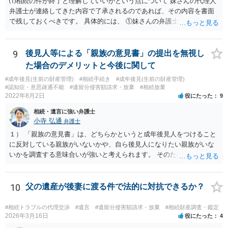
⑴相続の件が終了と理解していいかという点について 妹さんの代理人
弁護士が連絡してきた内容で了承されるのであれば、その内容を書面
で残しておくべきです。 具体的には、 ①妹さんの弁護士に対して、連
絡してきた内容（遺留分請求は取り下げる、唯一執行されていない母
の預金を振り込めば終了など）を記載した合意書等の書面を作成して
もらう。 ②相談者様はその書面の内容をしっかり確認する。納得でき
9
後見人等による「親族の意見書」の提出を無視し
ない部分があれば、説明を求めたり、修正を求める。 なお、相続に
た場合のデメリットと今後に関して
関してお互いに債権債務がないことを確認する旨を記載してもらいま
#成年後見(生前の財産管理)
#相続手続き
#成年後見(生前の財産管理)
しょう。その記載があれば、相続の件は終了となります。 ③合意書等
#認知症・意思疎通不能
#遺留分侵害額請求・放棄
#相続放棄
が納得できる内容になれば、お互いに署名捺印する。 という流れで
2022年8月2日
役にたった
9
す。 合意書等に署名捺印してもいいか不安があるようでしたら、署名
相続・遺言に強い弁護士
捺印する前に、相談者様も別の弁護士に相談して確認してもらうので
小寺 弘通
弁護士
もいいと思います。 ⑵振込先が弁護士宛であることについて 代理人弁
護士の預り口座を振込先とするのはよくあることです。 問題ないと思
１） 「親族の意見書」は、どちらかというと成年後見人をつけること
います。
に反対している親族がいないかや、自ら後見人になりたい親族がいな
いかを調査する意味合いが強いと考えられます。 そのため、ご相談の
ご事情であれば無視してしまっても特に不都合はないと考えられま
す。 ２） 場合によっては、介護や被後見人の財産の処分等に関して、
後見人から相談があることも考えられます。 また、お祖母さんがお亡
10
父の遺産が後妻に渡る件で法的に対抗できるか？
くなりになった場合、相続人となる可能性がありますが、 その場合は
相続放棄されれば問題ありません。 ３） 完全に拒否する方法はないか
#相続トラブルの代理交渉
#遺言
#遺留分侵害額請求・放棄
#相続財産調査・鑑定
もしれませんが、 関わりを持ちたくないとのことでしたら、親族の意
2026年3月16日
役にたった
4
見書にその旨を記載して提出しておけば良いかも知れません。 後見人