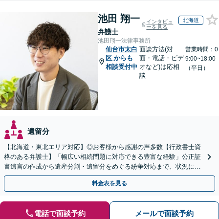
池田 翔一
北海道
インタビュ
ーを見る
弁護士
池田翔一法律事務所
仙台市太白
面談方法(対
営業時間：0
区
からも
面・電話・ビデ
9:00~18:00
相談受付中
オなど)は応相
（平日）
談
遺留分
【北海道・東北エリア対応】◎お客様から感謝の声多数【行政書士資
格のある弁護士】「幅広い相続問題に対応できる豊富な経験」公正証
書遺言の作成から遺産分割・遺留分をめぐる紛争対応まで、状況に応
じた最適な方法をご提案します【夜間相談可】
料金表を見る
電話で面談予約
メールで面談予約