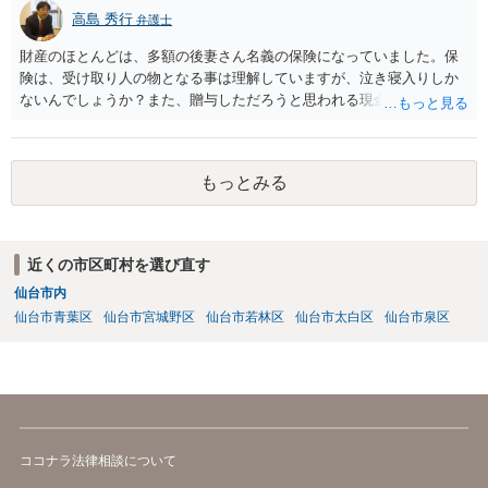
としても、関わりを拒否している親族にあえて連絡をしてくる可能性
高島 秀行
弁護士
は低いと考えられます。 以上、ご参考になさってください。
財産のほとんどは、多額の後妻さん名義の保険になっていました。保
険は、受け取り人の物となる事は理解していますが、泣き寝入りしか
ないんでしょうか？また、贈与しただろうと思われる現金の引き出し
も数年ありました。この現金についても泣き寝入りしかないんでしょ
うか？ 保険は原則として受取人のものですが、遺産全体での保険金
の割合が高い場合、掛け金が一括払いで、保険金が掛け金の額と同様
もっとみる
の額の場合などは特別受益として遺留分の対象となる可能性がありま
す。 多額の現金の引き出しは、相手に渡ったかどうか、そのとき父
の判断能力など事情によります。 弁護士に面談で詳しい事情を話し
て相談された方がよいと思います。
近くの市区町村を選び直す
仙台市内
仙台市青葉区
仙台市宮城野区
仙台市若林区
仙台市太白区
仙台市泉区
ココナラ法律相談について