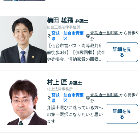
頼者様の声に真摯に耳を傾
け、「法律の能力」「コミュ
ニケーション力」「リサーチ
楠田 雄飛
弁護士
力」をフルに用いて、真の救
仙台正義法律事務所
済を目指します。【分割払い
青葉通一番町駅
から徒歩8
宮城
仙台市青葉
|
可】
県
区
分
【仙台市営バス・高等裁判所
詳細を見
前徒歩3分】【債権回収】貸金
る
や売掛金、滞納家賃の回収な
らお任せください【離婚】不
倫慰謝料の請求を受けた方の
相談のみ受け付けております
村上 匠
弁護士
【相続】遺言書作成・相続放
村上法律事務所
棄・遺産分割・遺留分のご相
青葉通一番町駅
から徒歩7
宮城
仙台市青葉
|
談に対応しております
県
区
分
弁護士選びに迷っている方へ
詳細を見
の第一選択になりたいと思い
る
ます