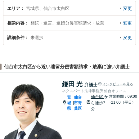
ださい。
エリア
宮城県、仙台市太白区
変更
相談内容
相続・遺言、遺留分侵害額請求・放棄
変更
詳細条件
未選択
変更
仙台市太白区から近い遺留分侵害額請求・放棄に強い弁護士
鎌田 光
弁護士
インタビューを見る
ネクスパート法律事務所 仙台オフィス
仙台駅
か
営業時間：09:00
宮
仙台
~21:00（平日）
城
市青
ら徒歩7
|
県
葉区
分