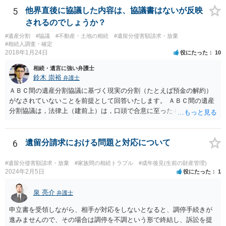
情を話して相談して、「廃除」が可能か、実際に法律相談を受けるこ
5
他界直後に協議した内容は、協議書はないが反映
とをお勧めします。
されるのでしょうか？
#遺産分割
#協議
#不動産・土地の相続
#遺留分侵害額請求・放棄
#相続人調査・確定
2018年1月24日
役にたった
10
相続・遺言に強い弁護士
鈴木 崇裕
弁護士
ＡＢＣ間の遺産分割協議に基づく現実の分割（たとえば預金の解約）
がなされていないことを前提として回答いたします。 ＡＢＣ間の遺産
分割協議は，法律上（建前上）は，口頭で合意に至ったものであって
も有効です。 しかし，口頭で合意したことを立証する方法がありませ
ん。 また，不動産の名義を移転するためには，遺産分割協議書への署
名捺印を得る必要があります。 したがって，残念ながら，「ＡＢＣ間
6
遺留分請求における問題と対応について
の遺産分割協議が有効に成立している」という前提に基づく主張は困
難と思われます。 「ＡＢＣ間の遺産分割協議は未了のまま，ＡとＢが
#遺留分侵害額請求・放棄
#家族間の相続トラブル
#成年後見(生前の財産管理)
死亡し，二次相続が発生した」という前提に基づいて協議を進める必
2024年2月5日
役にたった
1
要があります。 もちろん，Ｃの立場としては，ＡＢＣ間の遺産分割協
議の内容を前提とした主張をすることが最も有利ですが，ＡＢの相続
泉 亮介
弁護士
人は応じない姿勢を示していることから，実現は困難だと思います。
申立書を受領しながら、相手が対応をしないとなると、調停手続きが
主張としては維持しつつも，現実的な解決方法（遺産分割協議の落と
進みませんので、その場合は調停を不調という形で終結し、訴訟を提
しどころ）としては，譲歩することを甘受しなければならないかもし