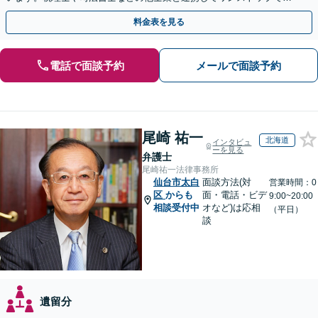
解決が可能です。ぜひご相談ください。
料金表を見る
電話で面談予約
メールで面談予約
尾崎 祐一
北海道
インタビュ
ーを見る
弁護士
尾崎祐一法律事務所
仙台市太白
面談方法(対
営業時間：0
区
からも
面・電話・ビデ
9:00~20:00
相談受付中
オなど)は応相
（平日）
談
遺留分