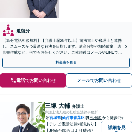
遺留分
【15分電話相談無料】【弁護士歴28年以上】司法書士や税理士と連携
し、スムーズかつ最適な解決を目指します。遺産分割や相続放棄、遺
言書作成など、何でもお任せください。ご依頼後はメールやLINEでの
やり取りも可能です【青葉通一番町駅5分】
料金表を見る
電話でお問い合わせ
メールでお問い合わせ
三塚 大輔
弁護士
弁護士法人結の杜総合法律事務所
宮城県
仙台市青葉区
五橋駅
から徒歩2分
|
【テレビ電話法律相談あり】
詳細を見
【JR仙台駅西口より徒歩7