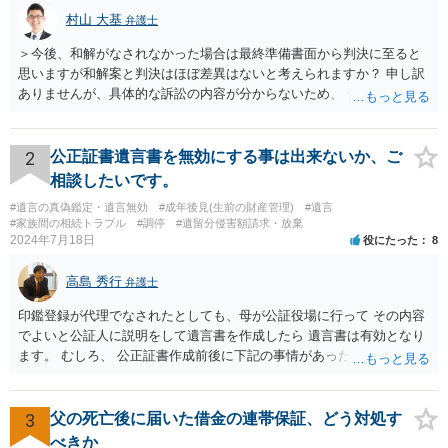
村山 大基
弁護士
＞今後、和解がなされなかった場合は最終準備書面から判決に至ると
思いますが和解案と判決はほぼ差異はないと考えられますか？ 申し訳
ありませんが、具体的な訴訟の内容が分からないため、 何とも回答が
難しい、といわざるを得ません。 繰り返しになりますが、事情をよく
わかっている代理人弁護士に聞くか、 訴訟資料を持って面談相談に行
ってみましょう。 その上で、一般論として回答するなら、和解案と判
2
公正証書遺言書を無効にする事は出来ないか、ご
決は（ケースによって程度の差はあっても）食い違うことが多いで
相談したいです。
す。 金額は適当ですが、例えば判決で１００万円支払え、という結論
#遺言の真偽鑑定・遺言無効
#成年後見(生前の財産管理)
#遺言
になりそうな場合、 そのまま１００万円を和解案として提示しても、
#家族間の相続トラブル
#調停
#遺留分侵害額請求・放棄
判決と変わらないなら払う側としてはあまり和解に応じようという気
2024年7月18日
役にたった
8
にはなりにくいです。 他方で、７０万円で和解を提示した場合、 「こ
のまま判決で１００万円支払いとなるより、７０万円でまとめた方が
高島 秀行
弁護士
マシ」ということで、 合意の可能性が出てきます。 応じるかどうか
は、判決になったらどうなりそうか、という点についての検討が不可
印鑑登録が代理でなされたとしても、母が公証役場に行って その内容
欠ですので、 初めに述べた通り、代理人と相談するか、資料を持って
でよいと公証人に説明をして遺言書を作成したら 遺言書は有効となり
面談相談に行ってみることをお勧めします。
ます。 むしろ、 公正証書作成前後に下記の事情があったことが証明で
きれば判断能力がなく 無効だったと主張することが可能です。 翌年1
月に携帯が新しくなった母からの第一声は「ここにいたら殺される」
「面会に来てくれ」で、長男に聞くと「面会は出来ない。俺は携帯電
3
父の死亡後に届いた借金の連帯保証、どう対処す
話の使い方を教える為に会っている」「母の話は聞かなくて良い」と
べきか