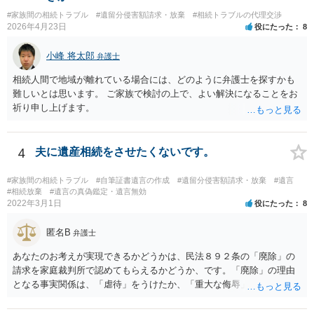
電話が切れました。その後の電話でも「食事に毒が入っている」「体
#家族間の相続トラブル
#遺留分侵害額請求・放棄
#相続トラブルの代理交渉
にチップが埋められている」等、おかしかったです。 当時の診療記
2026年4月23日
役にたった
8
録、介護認定の資料、介護記録を取得して 弁護士に面談で相談された
方がよいと思います。
小峰 将太郎
弁護士
相続人間で地域が離れている場合には、どのように弁護士を探すかも
難しいとは思います。 ご家族で検討の上で、よい解決になることをお
祈り申し上げます。
4
夫に遺産相続をさせたくないです。
#家族間の相続トラブル
#自筆証書遺言の作成
#遺留分侵害額請求・放棄
#遺言
#相続放棄
#遺言の真偽鑑定・遺言無効
2022年3月1日
役にたった
8
匿名B
弁護士
あなたのお考えが実現できるかどうかは、民法８９２条の「廃除」の
請求を家庭裁判所で認めてもらえるかどうか、です。「廃除」の理由
となる事実関係は、「虐待」をうけたか、「重大な侮辱」を受けた
か、推定相続人たる夫に「その他著しい非行」があったか否かです。
「廃除」は遺言でも可能です（民法８９３条）。 弁護士に具体的な事