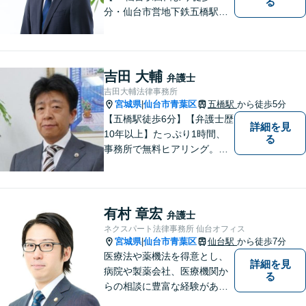
る
分・仙台市営地下鉄五橋駅北4
出口より徒歩２分】 【初回相
談無料】【税理士法人併設】
【五橋本店・東京支店】【夜
間・土曜相談あり】【明るく
吉田 大輔
弁護士
キレイな完全個室相談室】
吉田大輔法律事務所
宮城県
仙台市青葉区
五橋駅
から徒歩5分
|
【五橋駅徒歩6分】【弁護士歴
詳細を見
10年以上】たっぷり1時間、
る
事務所で無料ヒアリング。気
になる費用も事務所でご説
明。離婚問題／遺産相続／交
通事故、多分野に対応。解決
の糸口を一緒に探すことを大
有村 章宏
弁護士
切にしています。
ネクスパート法律事務所 仙台オフィス
宮城県
仙台市青葉区
仙台駅
から徒歩7分
|
医療法や薬機法を得意とし、
詳細を見
病院や製薬会社、医療機関か
る
らの相談に豊富な経験があり
ます。【初回相談無料】ご依