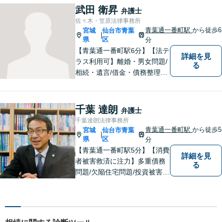
武田 衛昇
弁護士
佐々木・笠原法律事務所
青葉通一番町駅
から徒歩6
宮城
仙台市青葉
|
県
区
分
【青葉通一番町駅6分】【法テ
詳細を見
ラス利用可】離婚・男女問題/
る
相続・遺言/借金・債務整理に
関するご相談はお任せくださ
い。依頼者様がお悩みに向き
合い、前を向いて新たな一歩
千葉 達朗
弁護士
を踏み出す手助けをしたいと
千葉達朗法律事務所
思っております。【完全個室
青葉通一番町駅
から徒歩5
宮城
仙台市青葉
|
で相談可】
県
区
分
【青葉通一番町駅5分】【消費
詳細を見
者被害救済に注力】多重債務
る
問題/欠陥住宅問題/投資被害問
題などにお困りの方は是非ご
相談ください。依頼者様のご
意向を最大限汲み取るべく、
丁寧なヒアリングと相談環境