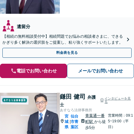
遺留分
【相続の無料相談受付中】相続問題でお悩みの相談者さまに、できる
かぎり多く解決の選択肢をご提案し、粘り強くサポートいたします。
料金表を見る
電話でお問い合わせ
メールでお問い合わせ
鎌田 健司
弁護
インタビューを見
る
士
あすなろ法律事務所
青葉通一番
営業時間：09:1
宮
仙台
5~19:00（平
城
市青
町駅
から徒
|
県
葉区
日）
歩5分