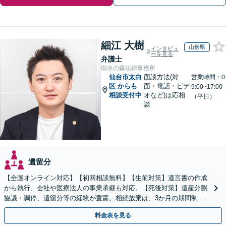
細江 大樹
山形県
インタビュ
ーを見る
弁護士
樹氷の森法律事務所
仙台市太白
面談方法(対
営業時間：0
区
からも
面・電話・ビデ
9:00~17:00
相談受付中
オなど)は応相
（平日）
談
遺留分
【全国オンライン対応】【初回相談無料】【生前対策】遺言書の作成
から執行、会社や医療法人の事業承継も対応。【死後対策】遺産分割
協議・調停、遺留分等の経験が豊富。相続放棄は、3か月の期間制限
があるため、お早めにご相談ください。【無料駐車場あり】
料金表を見る