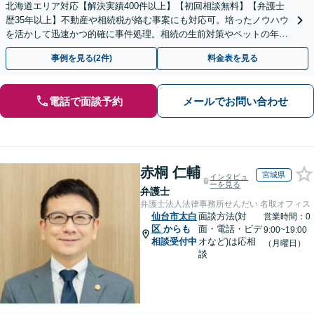
北海道エリア対応【解決実績400件以上】【初回相談無料】【弁護士
歴35年以上】不動産や相続税が絡む事案にも対応可。培ったノウハウ
を活かして迅速かつ的確に事件処理。相続の生前対策やペットの年金
システムもお任せ【完全個室】【自衛隊前駅8分】
事例を見る(2件)
料金表を見る
電話で面談予約
メールでお問い合わせ
赤桐 仁輔
宮城県
インタビュ
ーを見る
弁護士
弁護士法人法律事務所せんだい 名取オフィス
仙台市太白
面談方法(対
営業時間：0
区
からも
面・電話・ビデ
9:00~19:00
相談受付中
オなど)は応相
（月曜日）
談