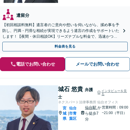
遺留分
【初回相談料無料】遺言者のご意向や想いを伺いながら、揉め事を予
防し、円満・円滑な相続が実現できるよう遺言の作成をサポートいた
します！【夜間・休日相談OK】リーズナブルな料金で、迅速かつス
ピーディーにまごころを持って対応させて頂きます。
料金表を見る
電話でお問い合わせ
メールでお問い合わせ
城石 悠貴
弁護
インタビューを見
る
士
ネクスパート法律事務所 仙台オフィス
仙台駅
か
営業時間：09:00
宮
仙台
~21:00（平日）
城
市青
ら徒歩7
|
県
葉区
分