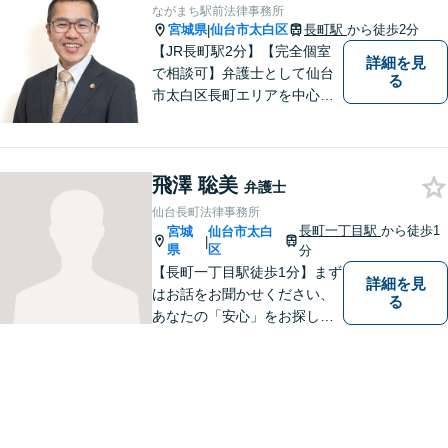
ながまち駅前法律事務所
宮城県
仙台市太白区
長町駅
から徒歩2分
|
【JR長町駅2分】【完全個室
詳細を見
で相談可】弁護士として仙台
る
市太白区長町エリアを中心
に、地域の皆さま・事業主さ
まのご不安やお悩み事を解決
するためのサポートをさせて
飛澤 聡美
いただきます。 親身になって
弁護士
お話を聴かせていただきます
仙台長町法律事務所
ので、お気軽にご相談くださ
長町一丁目駅
から徒歩1
宮城
仙台市太白
|
い。
県
区
分
【長町一丁目駅徒歩1分】まず
詳細を見
はお話をお聞かせください、
る
あなたの「安心」をお探しし
ます。些細なことでも気軽に
お話に来ていただいて大丈夫
です。解決のためのお手伝い
をいたしますので、悩んでい
らっしゃることをお聞かせく