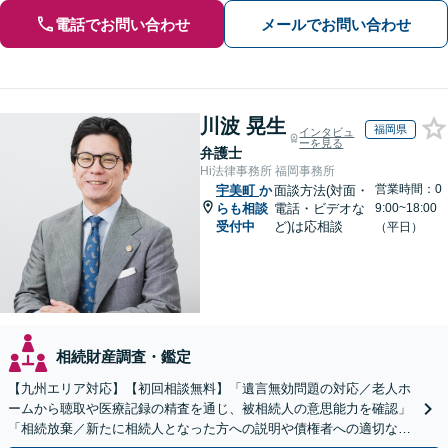
電話でお問い合わせ
メールでお問い合わせ
川波 晃生
福岡県
インタビュ
ーを見る
弁護士
Hi法律事務所 福岡事務所
営業時間：0
宇美町
か
面談方法(対面・
らも相談
電話・ビデオな
9:00~18:00
受付中
ど)は応相談
（平日）
相続財産調査・鑑定
【九州エリア対応】【初回相談無料】「遺言無効問題の対応／老人ホ
ームから聴取や医療記録の精査を通じ、被相続人の意思能力を確認」
「相続放棄／新たに相続人となった方への説明や債権者への適切な対