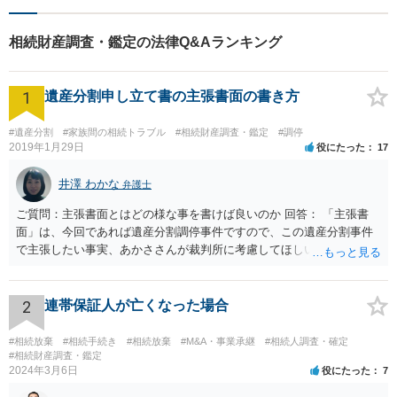
相続財産調査・鑑定の法律Q&Aランキング
1
遺産分割申し立て書の主張書面の書き方
#遺産分割
#家族間の相続トラブル
#相続財産調査・鑑定
#調停
2019年1月29日
役にたった
17
井澤 わかな
弁護士
ご質問：主張書面とはどの様な事を書けば良いのか 回答： 「主張書
面」は、今回であれば遺産分割調停事件ですので、この遺産分割事件
で主張したい事実、あかささんが裁判所に考慮してほしいと思う、亡
くなった方・あかささん・お姉さん間の事情などを記入することにな
ります。 もし、主張したい事実や考慮してほしい事情に関連して
資料を持っているようであれば、主張書面とは別で提出できます。も
2
連帯保証人が亡くなった場合
し、お姉さんに見られたくないような資料がある場合、「非開示の希
望に関する申出書」と共に提出することも考えられます。 ご質問：書
#相続放棄
#相続手続き
#相続放棄
#M&A・事業承継
#相続人調査・確定
いた方が良い事と書かない方が良い事 回答： お姉さんが申立書の「申
#相続財産調査・鑑定
2024年3月6日
役にたった
7
立ての趣旨」のところに書いている遺産の分け方に対して意見があれ
ば、まずそれを書くとよいです。 次に「申立ての理由」のところに、