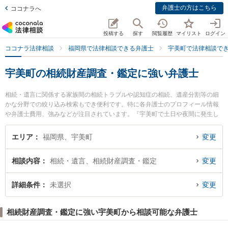
弁護士の方はこちら
ココナラへ
投稿する
探す
閲覧履歴
マイリスト
ログイン
ココナラ法律相談
福岡県で法律相談できる弁護士
宇美町で法律相談で
宇美町の相続財産調査・鑑定に強い弁護士
相続・遺言に関係する家族間の相続トラブルや認知症の相続、遺産分割等の細
かな分野での絞り込み検索もでき便利です。特に各弁護士のプロフィール情報
や弁護士費用、強みなどが注目されています。『宇美町で土日や夜間に発生し
た相続財産調査・鑑定のトラブルを今すぐに弁護士に相談したい』『相続財産
調査・鑑定のトラブル解決の実績豊富な近くの弁護士を検索したい』『初回相
エリア
福岡県、宇美町
変更
談無料で相続財産調査・鑑定を法律相談できる宇美町内の弁護士に相談予約し
たい』などでお困りの相談者さんにおすすめです。
相談内容
相続・遺言、相続財産調査・鑑定
変更
詳細条件
未選択
変更
相続財産調査・鑑定に強い宇美町から相談可能な弁護士