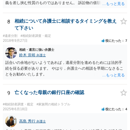
義を差し挟む性質のものではありません。 訴訟物の価額自体が裁判の
目的（審理の対象）となることもありませんので、上申書や証拠を出
したとしても、変更されることはありません。
8
相続について弁護士に相談するタイミングを教え
て下さい
#遺産分割
#相続財産調査・鑑定
2018年9月27日
役にたった
7
相続・遺言に強い弁護士
鈴木 崇裕
弁護士
話合いの余地がないようであれば，遺産分割を進めるためには法的手
続を採る必要があります。 やはり，弁護士への相談を早期になさるこ
とをお勧めいたします。
9
亡くなった母親の銀行口座の確認
#相続財産調査・鑑定
#家族間の相続トラブル
2025年6月18日
役にたった
4
高島 秀行
弁護士