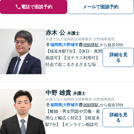
電話で面談予約
メールで面談予約
赤木 公
弁護士
弁護士法人福岡西法律事務所 大野城事務所
福岡県
大野城市
雑餉隈駅
から徒歩10分
|
【桜並木駅7分】【休日・夜間
詳細を見
面談可】【法テラス利用可】
る
社会で起こるさまざまな悩み
に寄り添い、一件一件丁寧に
取り組むことで、皆さまに安
心を届けたいと考えていま
す。 困りごとやご相談があり
中野 雄貴
弁護士
ましたら、どうぞお気軽にお
弁護士法人福岡西法律事務所 大野城事務所
声がけください。
福岡県
大野城市
雑餉隈駅
から徒歩10分
|
【離婚・男女問題や労働・雇
詳細を見
用など幅広く対応】【桜並木
る
駅7分】【オンライン相談可
能】【ＬＩＮＥ対応可】 依頼