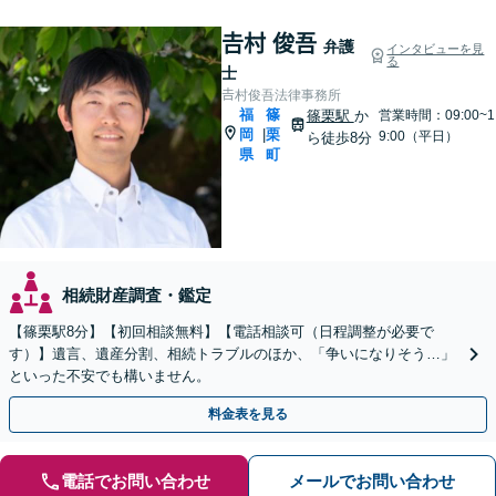
𠮷村 俊吾
弁護
インタビューを見
る
士
𠮷村俊吾法律事務所
福
篠
篠栗駅
か
営業時間：09:00~1
岡
栗
|
9:00（平日）
ら徒歩8分
県
町
相続財産調査・鑑定
【篠栗駅8分】【初回相談無料】【電話相談可（日程調整が必要で
す）】遺言、遺産分割、相続トラブルのほか、「争いになりそう…」
といった不安でも構いません。
料金表を見る
電話でお問い合わせ
メールでお問い合わせ