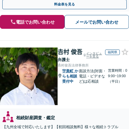
応まで、きめ細やかにサポート」【休日・夜間相談可】
料金表を見る
電話でお問い合わせ
メールでお問い合わせ
𠮷村 俊吾
福岡県
インタビュ
ーを見る
弁護士
𠮷村俊吾法律事務所
営業時間：0
宇美町
か
面談方法(対面・
らも相談
電話・ビデオな
9:00~19:00
受付中
ど)は応相談
（平日）
相続財産調査・鑑定
【九州全域で対応いたします】【初回相談無料】様々な相続トラブル