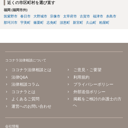
近くの市区町村を選び直す
福岡 (福岡市外)
筑紫野市
春日市
大野城市
宗像市
太宰府市
古賀市
福津市
糸島市
那珂川市
宇美町
篠栗町
志免町
須恵町
新宮町
久山町
粕屋町
ココナラ法律相談について
ココナラ法律相談とは
ご意見・ご要望
法律Q&A
利用規約
法律相談コラム
プライバシーポリシー
ココナラとは
外部送信ポリシー
よくあるご質問
掲載をご検討の弁護士の方
へ
運営へのお問い合わせ
会社情報