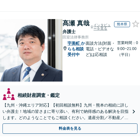
髙瀬 真哉
熊本県
インタビュ
ーを見る
弁護士
田迎法律事務所
営業時間：0
宇美町
か
面談方法(対面・
らも相談
電話・ビデオな
9:00~21:00
受付中
ど)は応相談
（平日）
相続財産調査・鑑定
【九州・沖縄エリア対応】【初回相談無料】九州・熊本の相続に詳し
い弁護士！地域の皆さまに寄り添い、有利で納得感のある解決を目指
します。どのようなことでもご相談ください。遺産分割／不動産／遺
言書／使い込み／寄与分／遺留分／相続放棄【完全個室】
料金表を見る