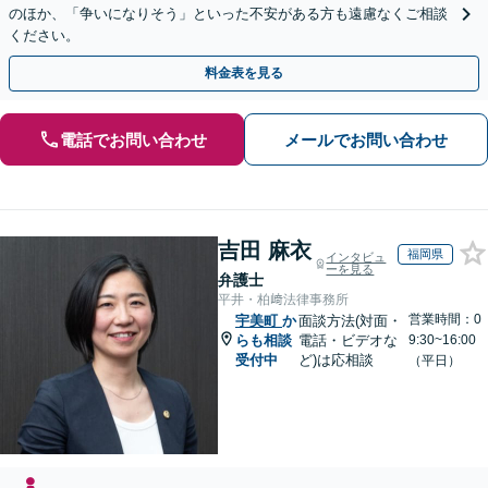
のほか、「争いになりそう」といった不安がある方も遠慮なくご相談
ください。
料金表を見る
電話でお問い合わせ
メールでお問い合わせ
吉田 麻衣
福岡県
インタビュ
ーを見る
弁護士
平井・柏﨑法律事務所
営業時間：0
宇美町
か
面談方法(対面・
らも相談
電話・ビデオな
9:30~16:00
受付中
ど)は応相談
（平日）