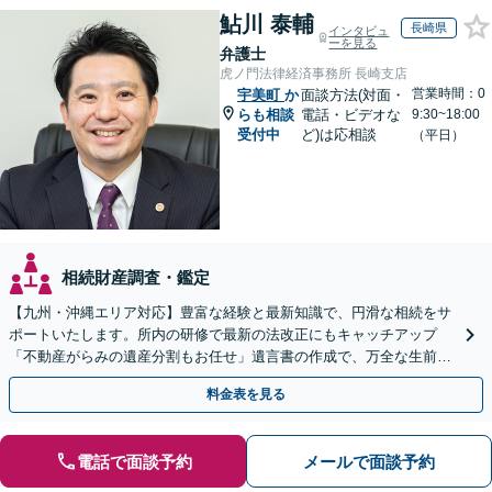
鮎川 泰輔
長崎県
インタビュ
ーを見る
弁護士
虎ノ門法律経済事務所 長崎支店
営業時間：0
宇美町
か
面談方法(対面・
らも相談
電話・ビデオな
9:30~18:00
受付中
ど)は応相談
（平日）
相続財産調査・鑑定
【九州・沖縄エリア対応】豊富な経験と最新知識で、円滑な相続をサ
ポートいたします。所内の研修で最新の法改正にもキャッチアップ
「不動産がらみの遺産分割もお任せ」遺言書の作成で、万全な生前対
策をおこないましょう【夜間・休日面談可】
料金表を見る
電話で面談予約
メールで面談予約