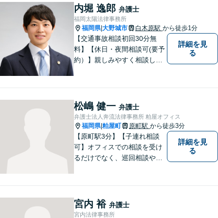
も、早めにお越しいただい
内堀 逸郎
弁護士
て、一緒に解決を目指しまし
福岡太陽法律事務所
ょう。
福岡県
大野城市
白木原駅
から徒歩1分
|
【交通事故相談初回30分無
詳細を見
料】【休日・夜間相談可(要予
る
約）】親しみやすく相談しや
すい弁護士です。自慢のフッ
トワークで依頼者様のために
最善の努力を尽くします。
松嶋 健一
弁護士
弁護士法人奔流法律事務所 粕屋オフィス
福岡県
粕屋町
原町駅
から徒歩3分
|
【原町駅3分】【子連れ相談
詳細を見
可】オフィスでの相談を受け
る
るだけでなく、巡回相談や出
張相談を定期的に実施、住民
の皆様のニーズに応えられる
よう夜間や休日相談にも柔軟
に対応しております。安心し
宮内 裕
弁護士
てお任せください。
宮内法律事務所