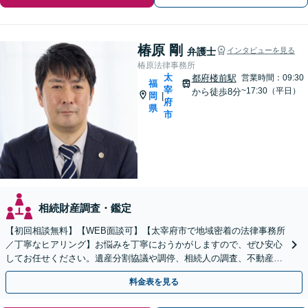
椿原 剛
弁護士
インタビューを見る
椿原法律事務所
太
都府楼前駅
営業時間：09:30
福
宰
~17:30（平日）
から徒歩8分
岡
|
府
県
市
相続財産調査・鑑定
【初回相談無料】【WEB面談可】【太宰府市で地域密着の法律事務所
／丁寧なヒアリング】お悩みを丁寧におうかがしますので、ぜひ安心
してお任せください。遺産分割協議や調停、相続人の調査、不動産相
続、使い込み・寄与分など、幅広く対応
料金表を見る