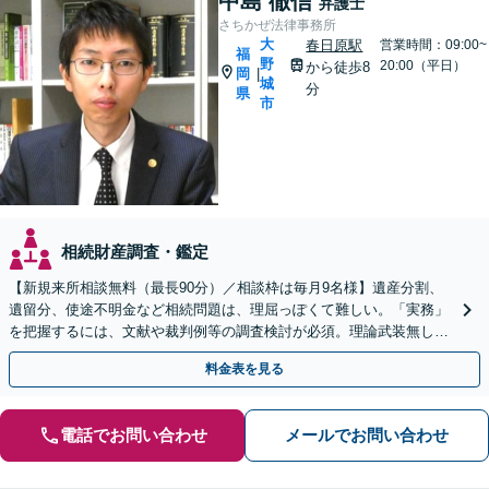
中島 徹信
弁護士
さちかぜ法律事務所
大
春日原駅
営業時間：09:00~
福
野
20:00（平日）
から徒歩8
岡
|
城
分
県
市
相続財産調査・鑑定
【新規来所相談無料（最長90分）／相談枠は毎月9名様】遺産分割、
遺留分、使途不明金など相続問題は、理屈っぽくて難しい。「実務」
を把握するには、文献や裁判例等の調査検討が必須。理論武装無しで
は、闘えません。【駐車場有】
料金表を見る
電話でお問い合わせ
メールでお問い合わせ