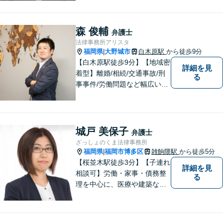
者様のお話をじっくりとお伺
いし、問題の本質を理解した
上で、最適な解決策を共に考
森 俊輔
弁護士
えます。
法律事務所アリスタ
福岡県
大野城市
白木原駅
から徒歩9分
|
【白木原駅徒歩9分】【地域密
詳細を見
着型】離婚/相続/交通事故/刑
る
事事件/労働問題など幅広い事
案に対応可能です。弁護士相
談が初めての方もお気軽にご
相談ください。1人1人に合わ
せたオーダーメイド対応を心
城戸 美保子
弁護士
がけています。
ざっしょのくま法律事務所
福岡県
福岡市博多区
雑餉隈駅
から徒歩5分
|
【桜並木駅徒歩3分】【子連れ
詳細を見
相談可】労働・家事・債務整
る
理を中心に、医療や建築など
より専門的な訴訟にも携わ
り、幅広い経験を積んできま
した。まずはご相談だけで