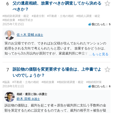
や目的も異なりますし、開示の内容も異なります。
6
父の遺産相続、放棄すべきか調査してから決める
べきか？
#相続財産調査・鑑定
#遺産分割
#不動産・土地の相続
#相続人調査・確定
#相続放棄
#相続手続き
2025年7月15日
役にたった
5
佐々木 晋輔
弁護士
実のお父様ですので、できればお父様が住んでおられたマンションの
処理をされる方向で考えられたらと思います。 放棄するかどうかは、
知ってから3カ月以内が原則ですが、家庭裁判所に申立すれば3カ月の
期間を伸長することができます。 その間に、財産の状況を調査して、
放棄するかどうか決めることができます。 銀行やサラ金が数年も放置
することはありませんので、数年後に借金が発見される可能性はほぼ
7
訴訟物の価額を変更要求する場合は、上申書でよ
ありません。 なお、私が扱った相続放棄を検討していた案件で、期間
いのでしょうか？
伸長して調査したところ、サラ金に対する過払金など相当な財産が見
#協議
#不動産・土地の相続
#相続放棄
#相続財産調査・鑑定
#相続税対策
つかったため相続したという事例がありました。
2018年3月11日
役にたった
6
相続・遺言に強い弁護士
鈴木 崇裕
弁護士
訴訟物の価額は、裁判を起こす者＝原告が裁判所に支払う手数料の金
額を算定するために設定するものであって、裁判の相手方＝被告が疑