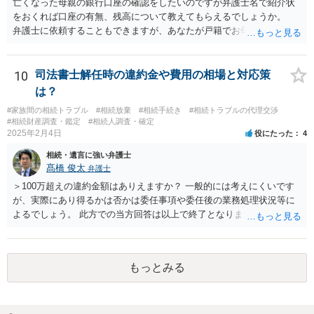
亡くなった母親の銀行口座の確認をしたいのですが弁護士名で紹介状
をおくれば口座の有無、残高について教えてもらえるでしょうか。
弁護士に依頼することもできますが、あなたが戸籍でお母さんの相続
人であり、相続人本人であることなどを証明すれば、口座の有無や残
高は教えてくれると思います。 自分ではよくわからないということ
であれば、弁護士に相談し依頼されたら良いと思います。
10
司法書士解任時の違約金や費用の相場と対応策
は？
#家族間の相続トラブル
#相続放棄
#相続手続き
#相続トラブルの代理交渉
#相続財産調査・鑑定
#相続人調査・確定
2025年2月4日
役にたった
4
相続・遺言に強い弁護士
髙橋 俊太
弁護士
＞100万超えの違約金額はありえますか？ 一般的には考えにくいです
が、実際にあり得るかは否かは委任事項や委任後の業務処理状況等に
よるでしょう。 此方での当方回答は以上で終了となりますが、参考に
なりましたら幸いです。
もっとみる