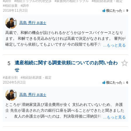
#調停
#相続トラブルの代理交渉
#家族間の相続トラブル
#相続財産調査・鑑定
分かると思います。遺産分割協議書の偽造等により既に相続登記され
#相続放棄
#調停
てしまっている場合は、住所などに当たりをつけて登記名義を調べて
2018年11月2日
役にたった
9
探すことになるでしょう。 代理人弁護士を立てられるのはおすすめで
すが、現代では、各々が自由に価格設定をしていますので、特に相場
高島 秀行
弁護士
はお示しできません。ただし、かつて日本弁護士連合会が設けていた
報酬基準を踏まえて価格設定している弁護士は一定数いると思います
高裁で、和解の機会が設けられるかどうかはケースバイケースとなり
ので、それが一応の目安となるでしょう。
ます。 和解できる見込みがなければ高裁で決定がなされます。 審判が
確定してから依頼してもよいですが 今の段階でも相手方の連絡が迷惑
であれば 弁護士に依頼してもよいと思います。
5
遺産相続に関する調査依頼についてのお問い合わ
せ
#遺産分割
#相続財産調査・鑑定
2024年5月2日
役にたった
6
高島 秀行
弁護士
ところが 滞納家賃及び退去費用が全く 支払われていないため、 弁護
士 先生が退去された方の銀行口座を調べることができたと聞きました
。 友人の弁護士が調べたのは、判決取得後に滞納賃料回収のため
に、預金の有無及び残高の開示を求めたもので 判決を取るために、
預金の入出金履歴を調べたわけではありません。 残念ながら、事案