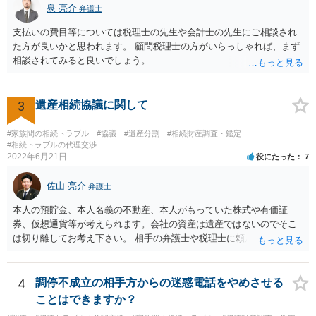
泉 亮介
なぜ調停を申し立てたのか(例えば、あかささんと話合いが出来ない／
弁護士
決裂した、など)や亡くなった方・あかささん・お姉さん間の事情やい
支払いの費目等については税理士の先生や会計士の先生にご相談され
きさつなどが書かれていると思うので、あかささんから見てそれは違
た方が良いかと思われます。 顧問税理士の方がいらっしゃれば、まず
うと感じるところは、どのように違うのか、など書くとよいです。 そ
相談されてみると良いでしょう。
の他、お姉さんの申立書には書かれていないけど、どのように遺産を
分けるかを決めるについてあかささんが重要だと考える事情があれば
(例えば、○○のときにお姉さんは亡くなった方からお金を援助してもら
3
遺産相続協議に関して
った等)、それも書くとよいです。 書かない方が良いと思うことは、遺
産分割に関係ない(と思われる)いきさつを沢山盛り込むことだと考えま
#家族間の相続トラブル
#協議
#遺産分割
#相続財産調査・鑑定
す(あくまで遺産分割に関係することに留める方が、裁判所や調停委員
#相続トラブルの代理交渉
の方に事情を理解してもらいやすいと思います)。
2022年6月21日
役にたった
7
佐山 亮介
弁護士
本人の預貯金、本人名義の不動産、本人がもっていた株式や有価証
券、仮想通貨等が考えられます。会社の資産は遺産ではないのでそこ
は切り離してお考え下さい。 相手の弁護士や税理士に頼んでも守秘義
務を理由に断られる可能性が高いです。 資料は調停を起こしてから任
意に開示を求め、応じなければ「調査嘱託」という手続きを使って銀
行等に照会をかけることになるでしょう。 不動産は、相続登記が済ん
4
調停不成立の相手方からの迷惑電話をやめさせる
でいなければ市役所ないし区役所に、お子様と義父様のつながりがわ
ことはできますか？
かる戸籍一式を揃えてもちこみ、「名寄せ」という手続きをすると、