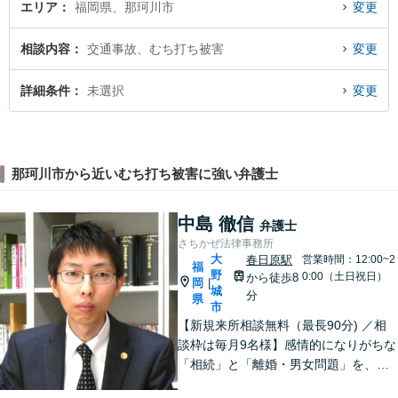
エリア
福岡県、那珂川市
変更
相談内容
交通事故、むち打ち被害
変更
詳細条件
未選択
変更
那珂川市から近いむち打ち被害に強い弁護士
中島 徹信
弁護士
さちかぜ法律事務所
大
春日原駅
営業時間：12:00~2
福
野
0:00（土日祝日）
から徒歩8
岡
|
城
分
県
市
【新規来所相談無料（最長90分) ／相
談枠は毎月9名様】感情的になりがちな
「相続」と「離婚・男女問題」を、穏
やかに解決できるよう奮闘中。「実