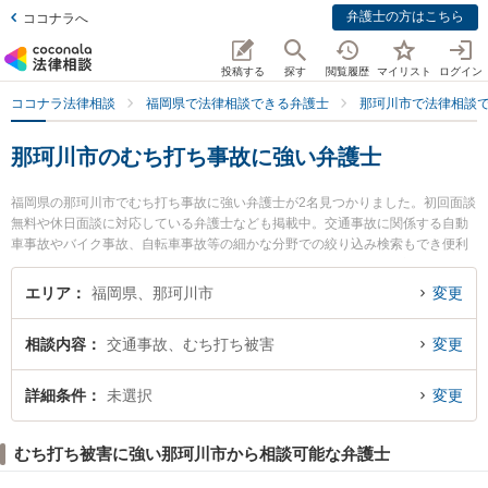
弁護士の方はこちら
ココナラへ
投稿する
探す
閲覧履歴
マイリスト
ログイン
ココナラ法律相談
福岡県で法律相談できる弁護士
那珂川市で法律相談
那珂川市のむち打ち事故に強い弁護士
福岡県の那珂川市でむち打ち事故に強い弁護士が2名見つかりました。初回面談
無料や休日面談に対応している弁護士なども掲載中。交通事故に関係する自動
車事故やバイク事故、自転車事故等の細かな分野での絞り込み検索もでき便利
です。特に弁護士法人Nexill＆Partners 那珂川オフィスの後藤 祐太郎弁護士や
博多南法律事務所の谷川 貴啓弁護士のプロフィール情報や弁護士費用、強みな
エリア
福岡県、那珂川市
変更
どが注目されています。『那珂川市で土日や夜間に発生したむち打ち事故のト
ラブルを今すぐに弁護士に相談したい』『むち打ち事故のトラブル解決の実績
相談内容
交通事故、むち打ち被害
変更
豊富な近くの弁護士を検索したい』『初回相談無料でむち打ち事故を法律相談
できる那珂川市内の弁護士に相談予約したい』などでお困りの相談者さんにお
すすめです。
詳細条件
未選択
変更
むち打ち被害に強い那珂川市から相談可能な弁護士