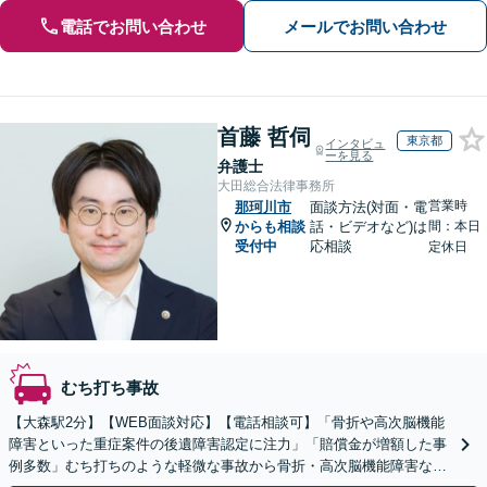
電話でお問い合わせ
メールでお問い合わせ
首藤 哲伺
東京都
インタビュ
ーを見る
弁護士
大田総合法律事務所
営業時
那珂川市
面談方法(対面・電
からも相談
話・ビデオなど)は
間：本日
受付中
応相談
定休日
むち打ち事故
【大森駅2分】【WEB面談対応】【電話相談可】「骨折や高次脳機能
障害といった重症案件の後遺障害認定に注力」「賠償金が増額した事
例多数」むち打ちのような軽微な事故から骨折・高次脳機能障害など