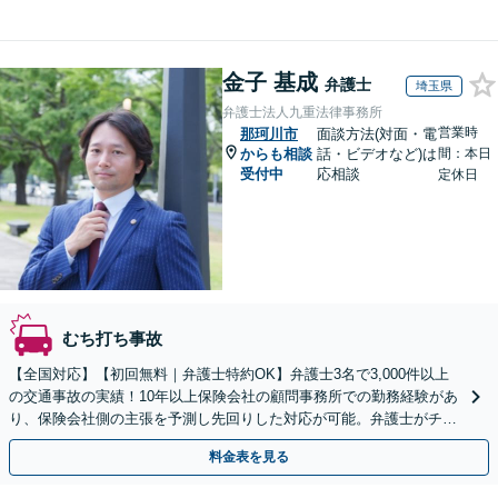
金子 基成
弁護士
埼玉県
弁護士法人九重法律事務所
営業時
那珂川市
面談方法(対面・電
からも相談
話・ビデオなど)は
間：本日
受付中
応相談
定休日
むち打ち事故
【全国対応】【初回無料｜弁護士特約OK】弁護士3名で3,000件以上
の交通事故の実績！10年以上保険会社の顧問事務所での勤務経験があ
り、保険会社側の主張を予測し先回りした対応が可能。弁護士がチー
ムとなり示談交渉、休業損害、後遺障害等に対応。
料金表を見る