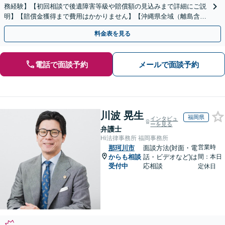
務経験】【初回相談で後遺障害等級や賠償額の見込みまで詳細にご説
明】【賠償金獲得まで費用はかかりません】【沖縄県全域（離島含
む）対応◎】
料金表を見る
電話で面談予約
メールで面談予約
川波 晃生
福岡県
インタビュ
ーを見る
弁護士
Hi法律事務所 福岡事務所
営業時
那珂川市
面談方法(対面・電
からも相談
話・ビデオなど)は
間：本日
受付中
応相談
定休日