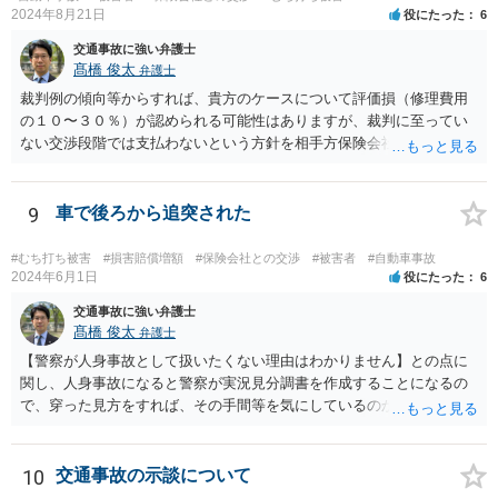
2024年8月21日
役にたった
6
交通事故に強い弁護士
髙橋 俊太
弁護士
裁判例の傾向等からすれば、貴方のケースについて評価損（修理費用
の１０〜３０％）が認められる可能性はありますが、裁判に至ってい
ない交渉段階では支払わないという方針を相手方保険会社が貫く可能
性はあります。
9
車で後ろから追突された
#むち打ち被害
#損害賠償増額
#保険会社との交渉
#被害者
#自動車事故
2024年6月1日
役にたった
6
交通事故に強い弁護士
髙橋 俊太
弁護士
【警察が人身事故として扱いたくない理由はわかりません】との点に
関し、人身事故になると警察が実況見分調書を作成することになるの
で、穿った見方をすれば、その手間等を気にしているのかもしれませ
ん。 貴方がお怪我をされているということであれば、人身事故で処理
する方が適切だと思います。人身事故にしたからといって、相手方の
罪責等がそれだけで重くなるわけではありません。
10
交通事故の示談について