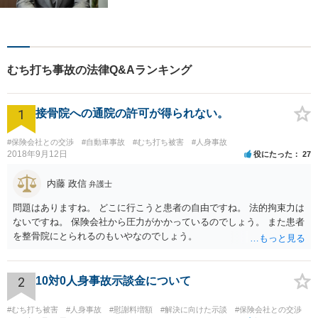
で弁護士をお探しの方は、ど
んな小さなお困りごとでも、
お気軽にご相談ください！多
角的な視点から迅速に解決に
むち打ち事故の法律Q&Aランキング
導きます。
1
接骨院への通院の許可が得られない。
#保険会社との交渉
#自動車事故
#むち打ち被害
#人身事故
2018年9月12日
役にたった
27
内藤 政信
弁護士
問題はありますね。 どこに行こうと患者の自由ですね。 法的拘束力は
ないですね。 保険会社から圧力がかかっているのでしょう。 また患者
を整骨院にとられるのもいやなのでしょう。
2
10対0人身事故示談金について
#むち打ち被害
#人身事故
#慰謝料増額
#解決に向けた示談
#保険会社との交渉