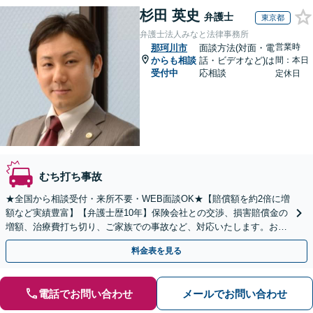
杉田 英史
弁護士
東京都
弁護士法人みなと法律事務所
営業時
那珂川市
面談方法(対面・電
からも相談
話・ビデオなど)は
間：本日
受付中
応相談
定休日
むち打ち事故
★全国から相談受付・来所不要・WEB面談OK★【賠償額を約2倍に増
額など実績豊富】【弁護士歴10年】保険会社との交渉、損害賠償金の
増額、治療費打ち切り、ご家族での事故など、対応いたします。お早
めにご相談ください【初回相談・着手金無料】
料金表を見る
電話でお問い合わせ
メールでお問い合わせ