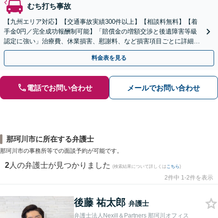
むち打ち事故
【九州エリア対応】【交通事故実績300件以上】【相談料無料】【着
手金0円／完全成功報酬制可能】「賠償金の増額交渉と後遺障害等級
認定に強い」治療費、休業損害、慰謝料、など損害項目ごとに詳細な
検討を行い、適正な賠償額を確保できるよう全力で対応
料金表を見る
電話でお問い合わせ
メールでお問い合わせ
那珂川市に所在する弁護士
那珂川市の事務所等での面談予約が可能です。
2
人の弁護士が見つかりました
(検索結果について詳しくは
こちら
)
2件中 1-2件を表示
後藤 祐太郎
弁護士
弁護士法人Nexill＆Partners 那珂川オフィス