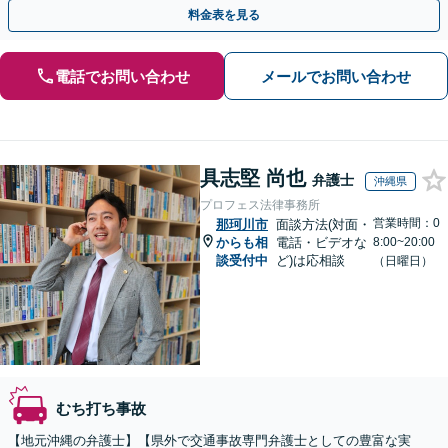
の重症事故まで、事故の規模に関わらず対応いたします
料金表を見る
電話でお問い合わせ
メールでお問い合わせ
具志堅 尚也
弁護士
沖縄県
プロフェス法律事務所
営業時間：0
那珂川市
面談方法(対面・
からも相
電話・ビデオな
8:00~20:00
談受付中
ど)は応相談
（日曜日）
むち打ち事故
【地元沖縄の弁護士】【県外で交通事故専門弁護士としての豊富な実