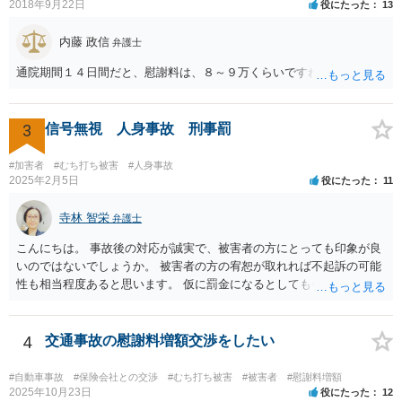
2018年9月22日
役にたった
13
内藤 政信
弁護士
通院期間１４日間だと、慰謝料は、８～９万くらいですね。
3
信号無視 人身事故 刑事罰
#加害者
#むち打ち被害
#人身事故
2025年2月5日
役にたった
11
寺林 智栄
弁護士
こんにちは。 事故後の対応が誠実で、被害者の方にとっても印象が良
いのではないでしょうか。 被害者の方の宥恕が取れれば不起訴の可能
性も相当程度あると思います。 仮に罰金になるとしても今回は略式の
可能性が高く、正式裁判での公判請求になる可能性は著しく低いでし
ょう。 参考になれば幸いです。
4
交通事故の慰謝料増額交渉をしたい
#自動車事故
#保険会社との交渉
#むち打ち被害
#被害者
#慰謝料増額
2025年10月23日
役にたった
12