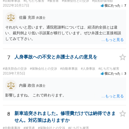
#自動車事故
#むち打ち被害
#被害者
#保険会社との交渉
#損害賠償増額
本件に使えるか、使おうとするかが定かではありませんので。「1年4
2022年10月17日
役にたった
7
ヶ月のうちに4回も事故」の事実は、会社から加害ドライバーへの責任
転嫁のような発言ですが、上記ただし書との関連で言えば、会社側が
佐藤 充崇
弁護士
「相当の注意」をしていなかった証左でしょう。 今後の対応ですが、
事故証明書を速やかに取得すべきです。 病院で治療を受ける際、第三
それがいいと思います。通院慰謝料については、経済的全損とは違
者行為による傷病届を出す必要があります。 最終的にどこまで認めら
い、裁判例より低い示談案が横行しています。ぜひ弁護士に直接相談
れるかという問題はありますが、事故後に事故に関連した支出に関し
してみて下さい。
ては、領収書をもらい保存しておきましょう。
7
人身事故への不安と弁護士さんの意見を
#過失割合の交渉
#保険会社との交渉
#自動車事故
#人身事故
#むち打ち被害
2019年7月5日
役にたった
3
内藤 政信
弁護士
影響しますね。 これで終わります。
8
新車追突されました。修理費だけでは納得できま
せん。対応策はありますか
#自動車事故
#被害者
#保険会社との交渉
#むち打ち被害