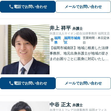
務」の分析・研究なくして、にわか知
電話でお問い合わせ
メールでお問い合わせ
識・独自の見解では闘えません。「借
金問題」も私が一貫して全工程を対応
します。
井上 祥平
弁護士
弁護士法人サイオン総合法律事務所 福岡支店
福岡
福岡市城南
営業時間：本日定休
|
県
区
日
【福岡市城南区】地域に根差した法律
事務所。地元出身弁護士が地域の皆さ
まのお困りごとに親身に対応いたしま
す。【話しやすさを大事に】お気軽に
ご相談ください【友丘３丁目バス停目
の前・駐車場あり】
電話でお問い合わせ
メールでお問い合わせ
中谷 正太
弁護士
弁護士法人フレア法律事務所 福岡オフィス