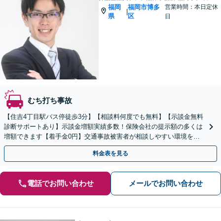
福岡
福岡市博多
営業時間：本日定休
|
県
区
日
むち打ち事故
【住吉4丁目駅バス停徒歩3分】【相談料何度でも無料】【示談金無料
診断サポートあり】示談金増額実績多数！保険会社の提示額の多くは
増額できます【着手金0円】交通事故被害者が相談しやすい環境を整
えています。
料金表を見る
電話でお問い合わせ
メールでお問い合わせ