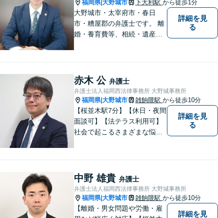
ょう。
福岡県
大野城市
下大利駅
から徒歩1分
|
大野城市・太宰府市・春日
詳細を見
市・糟屋郡の弁護士です。 離
る
婚・養育費等、相続・遺産分
割、交通事故、借金問題、損
害賠償・慰謝料請求、労働問
題に注力しています。 初回無
料相談あり。出張相談あり。
赤木 公
弁護士
２０時まで営業。福岡県全域
弁護士法人福岡西法律事務所 大野城事務所
と周辺対応。
福岡県
大野城市
雑餉隈駅
から徒歩10分
|
【桜並木駅7分】【休日・夜間
詳細を見
面談可】【法テラス利用可】
る
社会で起こるさまざまな悩み
に寄り添い、一件一件丁寧に
取り組むことで、皆さまに安
心を届けたいと考えていま
す。 困りごとやご相談があり
中野 雄貴
弁護士
ましたら、どうぞお気軽にお
弁護士法人福岡西法律事務所 大野城事務所
声がけください。
福岡県
大野城市
雑餉隈駅
から徒歩10分
|
【離婚・男女問題や労働・雇
詳細を見