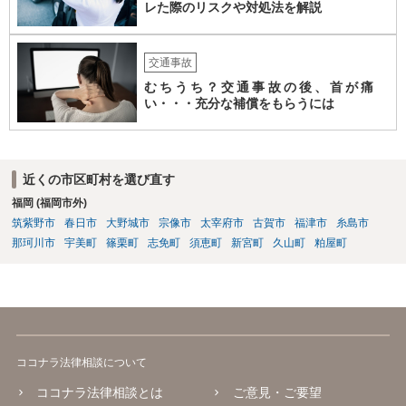
レた際のリスクや対処法を解説
交通事故
むちうち？交通事故の後、首が痛
い・・・充分な補償をもらうには
近くの市区町村を選び直す
福岡 (福岡市外)
筑紫野市
春日市
大野城市
宗像市
太宰府市
古賀市
福津市
糸島市
那珂川市
宇美町
篠栗町
志免町
須恵町
新宮町
久山町
粕屋町
ココナラ法律相談について
ココナラ法律相談とは
ご意見・ご要望