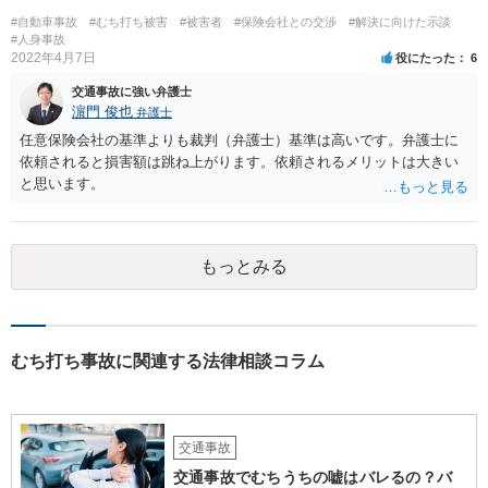
#自動車事故
#むち打ち被害
#被害者
#保険会社との交渉
#解決に向けた示談
#人身事故
2022年4月7日
役にたった
6
交通事故に強い弁護士
濵門 俊也
弁護士
任意保険会社の基準よりも裁判（弁護士）基準は高いです。弁護士に
依頼されると損害額は跳ね上がります。依頼されるメリットは大きい
と思います。
もっとみる
むち打ち事故に関連する法律相談コラム
交通事故
交通事故でむちうちの嘘はバレるの？バ