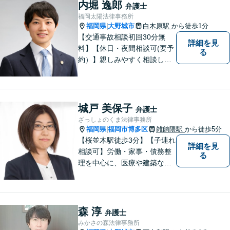
内堀 逸郎
弁護士
福岡太陽法律事務所
福岡県
大野城市
白木原駅
から徒歩1分
|
【交通事故相談初回30分無
詳細を見
料】【休日・夜間相談可(要予
る
約）】親しみやすく相談しや
すい弁護士です。自慢のフッ
トワークで依頼者様のために
最善の努力を尽くします。
城戸 美保子
弁護士
ざっしょのくま法律事務所
福岡県
福岡市博多区
雑餉隈駅
から徒歩5分
|
【桜並木駅徒歩3分】【子連れ
詳細を見
相談可】労働・家事・債務整
る
理を中心に、医療や建築など
より専門的な訴訟にも携わ
り、幅広い経験を積んできま
した。まずはご相談だけで
も、早めにお越しいただい
森 淳
弁護士
て、一緒に解決を目指しまし
みかさの森法律事務所