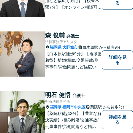
用など幅広く対応】【桜並木
る
駅7分】【オンライン相談可
能】【ＬＩＮＥ対応可】 依頼
者様のお話をじっくりとお伺
いし、問題の本質を理解した
上で、最適な解決策を共に考
森 俊輔
弁護士
えます。
法律事務所アリスタ
福岡県
大野城市
白木原駅
から徒歩9分
|
【白木原駅徒歩9分】【地域密
詳細を見
着型】離婚/相続/交通事故/刑
る
事事件/労働問題など幅広い事
案に対応可能です。弁護士相
談が初めての方もお気軽にご
相談ください。1人1人に合わ
せたオーダーメイド対応を心
明石 健悟
弁護士
がけています。
明石法律事務所
福岡県
福岡市中央区
薬院駅
から徒歩2分
|
【薬院駅徒歩2分】【豊富な解
詳細を見
決実績】相続/離婚/交通事故/
る
刑事事件/労働問題など幅広い
事案に対応可能です。福岡市