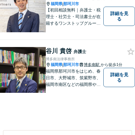
福岡県
那珂川市
|
【初回相談無料｜弁護士・税
詳細を見
理士・社労士・司法書士が在
る
籍するワンストップグルー
プ】Nexill＆Partnersは複数士
業が在籍するワンストップグ
ループです。相続や企業法務
等複数士業の知識が必要な案
谷川 貴啓
弁護士
件を一括して対応。九州トッ
博多南法律事務所
プクラスの豊富な実績。
福岡県
那珂川市
博多南駅
から徒歩1分
|
福岡県那珂川市をはじめ、春
詳細を見
日市、大野城市、筑紫野市、
る
福岡市南区などの福岡県や九
州地域の皆様に満足していた
だけるよう、丁寧かつ誠実
に、そして全力で取り組みま
す！【弁護士歴15年】【博多
南駅から徒歩30秒】【予約で
時間外、休日相談可能】【法
テラス利用可】