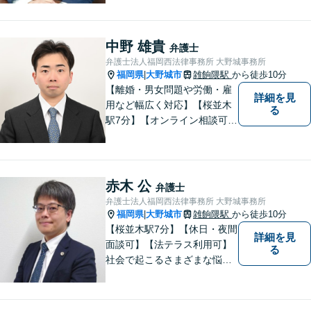
害賠償・慰謝料請求、労働問
題に注力しています。 初回無
料相談あり。出張相談あり。
中野 雄貴
弁護士
２０時まで営業。福岡県全域
弁護士法人福岡西法律事務所 大野城事務所
と周辺対応。
福岡県
大野城市
雑餉隈駅
から徒歩10分
|
【離婚・男女問題や労働・雇
詳細を見
用など幅広く対応】【桜並木
る
駅7分】【オンライン相談可
能】【ＬＩＮＥ対応可】 依頼
者様のお話をじっくりとお伺
いし、問題の本質を理解した
上で、最適な解決策を共に考
赤木 公
弁護士
えます。
弁護士法人福岡西法律事務所 大野城事務所
福岡県
大野城市
雑餉隈駅
から徒歩10分
|
【桜並木駅7分】【休日・夜間
詳細を見
面談可】【法テラス利用可】
る
社会で起こるさまざまな悩み
に寄り添い、一件一件丁寧に
取り組むことで、皆さまに安
心を届けたいと考えていま