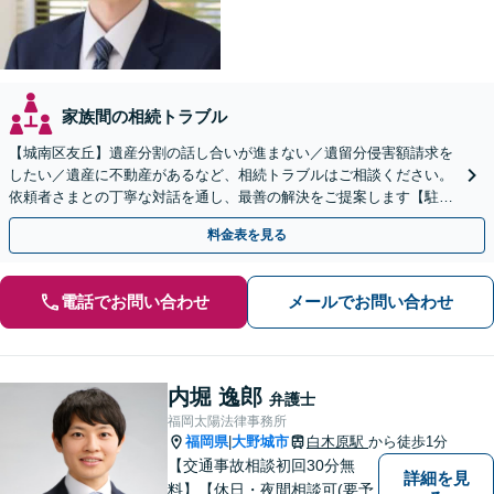
家族間の相続トラブル
【城南区友丘】遺産分割の話し合いが進まない／遺留分侵害額請求を
したい／遺産に不動産があるなど、相続トラブルはご相談ください。
依頼者さまとの丁寧な対話を通し、最善の解決をご提案します【駐車
場あり】【バス停目の前】
料金表を見る
電話でお問い合わせ
メールでお問い合わせ
内堀 逸郎
弁護士
福岡太陽法律事務所
福岡県
大野城市
白木原駅
から徒歩1分
|
【交通事故相談初回30分無
詳細を見
料】【休日・夜間相談可(要予