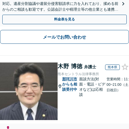
対応。遺産分割協議や遺留分侵害額請求に力を入れており、揉める前
からのご相談も歓迎です。公認会計士や税理士等の他士業とも連携
し、円満な解決を全力でサポートいたします。
料金表を見る
メールでお問い合わせ
木野 博徳
弁護士
熊本県
熊本セントラル法律事務所
那珂川市
面談方法(対
営業時間：11:
からも相
面・電話・ビデ
00~21:00（土
談受付中
オなど)は応相
日祝日）
談