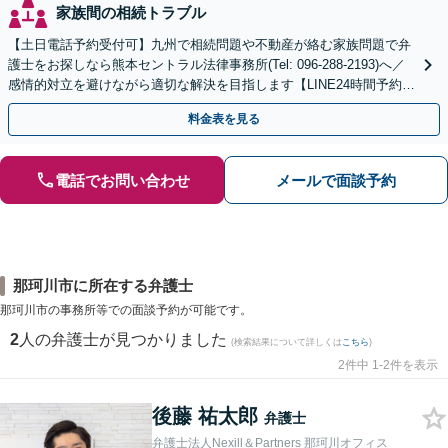
家族間の相続トラブル
【土日電話予約受付可】九州で相続問題や不動産が絡む家族問題で弁
護士をお探しなら熊本セントラル法律事務所(Tel: 096-288-2193)へ／
感情的対立を避けながら適切な解決を目指します【LINE24時間予約受
付可】【休日・夜間相談可】
料金表を見る
電話でお問い合わせ
メールで面談予約
那珂川市に所在する弁護士
那珂川市の事務所等での面談予約が可能です。
2
人の弁護士が見つかりました
(検索結果について詳しくは
こちら
)
2件中 1-2件を表示
後藤 祐太郎
弁護士
弁護士法人Nexill＆Partners 那珂川オフィス