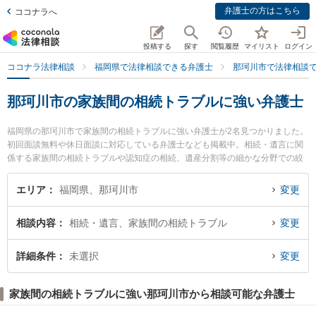
弁護士の方はこちら
ココナラへ
投稿する
探す
閲覧履歴
マイリスト
ログイン
ココナラ法律相談
福岡県で法律相談できる弁護士
那珂川市で法律相談
那珂川市の家族間の相続トラブルに強い弁護士
福岡県の那珂川市で家族間の相続トラブルに強い弁護士が2名見つかりました。
初回面談無料や休日面談に対応している弁護士なども掲載中。相続・遺言に関
係する家族間の相続トラブルや認知症の相続、遺産分割等の細かな分野での絞
り込み検索もでき便利です。特に弁護士法人Nexill＆Partners 那珂川オフィスの
後藤 祐太郎弁護士や博多南法律事務所の谷川 貴啓弁護士のプロフィール情報や
エリア
福岡県、那珂川市
変更
弁護士費用、強みなどが注目されています。『那珂川市で土日や夜間に発生し
た家族間の相続トラブルのトラブルを今すぐに弁護士に相談したい』『家族間
相談内容
相続・遺言、家族間の相続トラブル
変更
の相続トラブルのトラブル解決の実績豊富な近くの弁護士を検索したい』『初
回相談無料で家族間の相続トラブルを法律相談できる那珂川市内の弁護士に相
談予約したい』などでお困りの相談者さんにおすすめです。
詳細条件
未選択
変更
家族間の相続トラブルに強い那珂川市から相談可能な弁護士