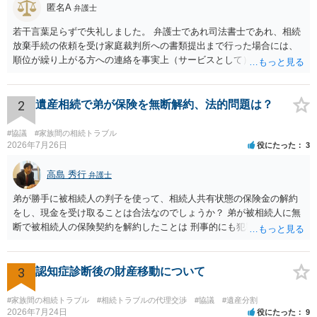
匿名A
弁護士
若干言葉足らずで失礼しました。 弁護士であれ司法書士であれ、相続
放棄手続の依頼を受け家庭裁判所への書類提出まで行った場合には、
順位が繰り上がる方への連絡を事実上（サービスとして）行うことは
あります。その「連絡」だけを弁護士が業務としてお受けすることは
できない、という意味でした。
2
遺産相続で弟が保険を無断解約、法的問題は？
#協議
#家族間の相続トラブル
2026年7月26日
役にたった
3
高島 秀行
弁護士
弟が勝手に被相続人の判子を使って、相続人共有状態の保険金の解約
をし、現金を受け取ることは合法なのでしょうか？ 弟が被相続人に無
断で被相続人の保険契約を解約したことは 刑事的にも犯罪となる可能
性があり、民事的には無効だと思います。 保険会社で解約の際に提出
された書類のコピーを取得して、弁護士に面談で詳しい事情を話して
相談 されたら良いと思います。
3
認知症診断後の財産移動について
#家族間の相続トラブル
#相続トラブルの代理交渉
#協議
#遺産分割
2026年7月24日
役にたった
9