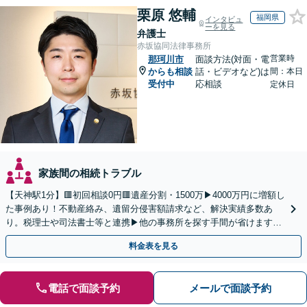
栗原 悠輔
福岡県
インタビュ
ーを見る
弁護士
赤坂協同法律事務所
営業時
那珂川市
面談方法(対面・電
からも相談
話・ビデオなど)は
間：本日
受付中
応相談
定休日
家族間の相続トラブル
【天神駅1分】🟥初回相談0円🟥遺産分割・1500万▶4000万円に増額し
た事例あり！不動産絡み、遺留分侵害額請求など、解決実績多数あ
り。税理士や司法書士等と連携▶他の事務所を探す手間が省けます！
不動産会社と連携し無料査定&財産調査も◎
料金表を見る
電話で面談予約
メールで面談予約