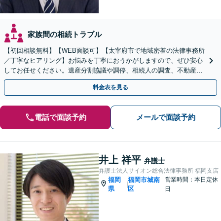
家族間の相続トラブル
【初回相談無料】【WEB面談可】【太宰府市で地域密着の法律事務所
／丁寧なヒアリング】お悩みを丁寧におうかがしますので、ぜひ安心
してお任せください。遺産分割協議や調停、相続人の調査、不動産相
続、使い込み・寄与分など、幅広く対応
料金表を見る
電話で面談予約
メールで面談予約
井上 祥平
弁護士
弁護士法人サイオン総合法律事務所 福岡支店
福岡
福岡市城南
営業時間：本日定休
|
県
区
日