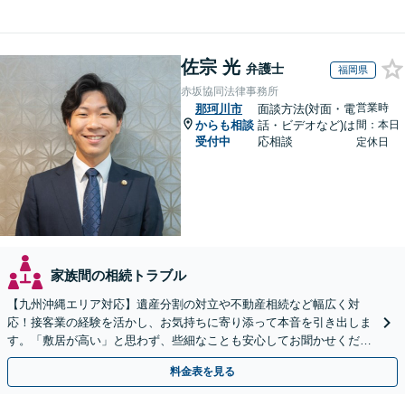
佐宗 光
弁護士
福岡県
赤坂協同法律事務所
営業時
那珂川市
面談方法(対面・電
からも相談
話・ビデオなど)は
間：本日
受付中
応相談
定休日
家族間の相続トラブル
【九州沖縄エリア対応】遺産分割の対立や不動産相続など幅広く対
応！接客業の経験を活かし、お気持ちに寄り添って本音を引き出しま
す。「敷居が高い」と思わず、些細なことも安心してお聞かせくださ
い【初回相談無料】【夜間・休日相談可】
料金表を見る