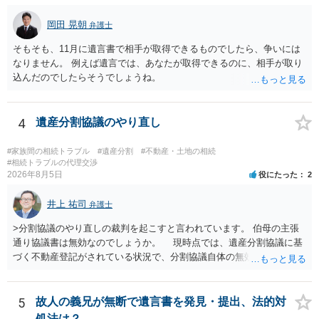
岡田 晃朝
弁護士
そもそも、11月に遺言書で相手が取得できるものでしたら、争いには
なりません。 例えば遺言では、あなたが取得できるのに、相手が取り
込んだのでしたらそうでしょうね。
4
遺産分割協議のやり直し
#家族間の相続トラブル
#遺産分割
#不動産・土地の相続
#相続トラブルの代理交渉
2026年8月5日
役にたった
2
井上 祐司
弁護士
>分割協議のやり直しの裁判を起こすと言われています。 伯母の主張
通り協議書は無効なのでしょうか。 現時点では、遺産分割協議に基
づく不動産登記がされている状況で、分割協議自体の無効を裁判所が
認めたわけではないので、分割協議の効力に影響はありません。 先
方の訴訟の主張及び立証次第ですが、 ・御祖母様の認知能力に関する
医師の意見書、筆跡鑑定 が提出されればその効力が否定される可能性
5
故人の義兄が無断で遺言書を発見・提出、法的対
はありますが、 ・伯母様自身が分割協議に加わっていること ・御祖母
処法は？