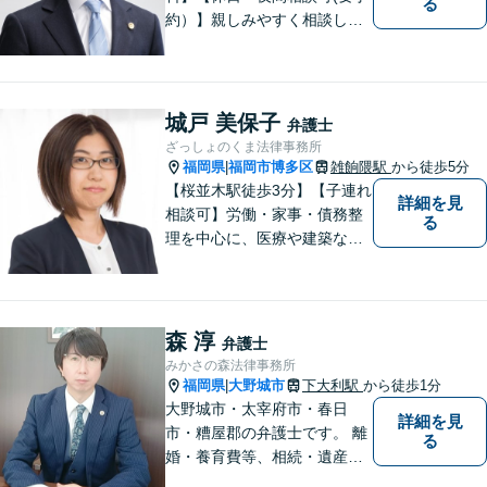
る
約）】親しみやすく相談しや
すい弁護士です。自慢のフッ
トワークで依頼者様のために
最善の努力を尽くします。
城戸 美保子
弁護士
ざっしょのくま法律事務所
福岡県
福岡市博多区
雑餉隈駅
から徒歩5分
|
【桜並木駅徒歩3分】【子連れ
詳細を見
相談可】労働・家事・債務整
る
理を中心に、医療や建築など
より専門的な訴訟にも携わ
り、幅広い経験を積んできま
した。まずはご相談だけで
も、早めにお越しいただい
森 淳
弁護士
て、一緒に解決を目指しまし
みかさの森法律事務所
ょう。
福岡県
大野城市
下大利駅
から徒歩1分
|
大野城市・太宰府市・春日
詳細を見
市・糟屋郡の弁護士です。 離
る
婚・養育費等、相続・遺産分
割、交通事故、借金問題、損