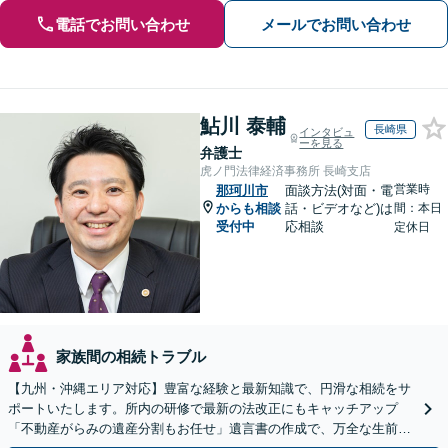
電話でお問い合わせ
メールでお問い合わせ
鮎川 泰輔
長崎県
インタビュ
ーを見る
弁護士
虎ノ門法律経済事務所 長崎支店
営業時
那珂川市
面談方法(対面・電
からも相談
話・ビデオなど)は
間：本日
受付中
応相談
定休日
家族間の相続トラブル
【九州・沖縄エリア対応】豊富な経験と最新知識で、円滑な相続をサ
ポートいたします。所内の研修で最新の法改正にもキャッチアップ
「不動産がらみの遺産分割もお任せ」遺言書の作成で、万全な生前対