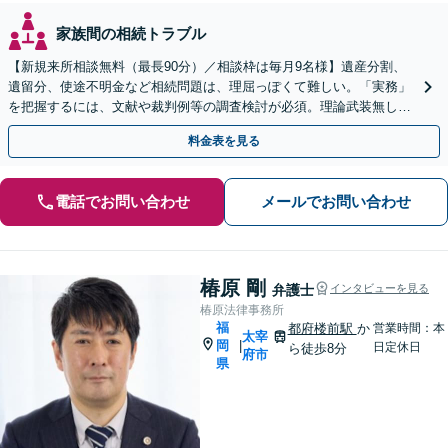
家族間の相続トラブル
【新規来所相談無料（最長90分）／相談枠は毎月9名様】遺産分割、
遺留分、使途不明金など相続問題は、理屈っぽくて難しい。「実務」
を把握するには、文献や裁判例等の調査検討が必須。理論武装無しで
は、闘えません。【駐車場有】
料金表を見る
電話でお問い合わせ
メールでお問い合わせ
椿原 剛
弁護士
インタビューを見る
椿原法律事務所
福
都府楼前駅
か
営業時間：本
太宰
岡
|
日定休日
ら徒歩8分
府市
県