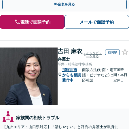
策をおこないましょう【夜間・休日面談可】
料金表を見る
電話で面談予約
メールで面談予約
吉田 麻衣
福岡県
インタビュ
ーを見る
弁護士
平井・柏﨑法律事務所
営業時
那珂川市
面談方法(対面・電
からも相談
話・ビデオなど)は
間：本日
受付中
応相談
定休日
家族間の相続トラブル
【九州エリア・山口県対応】「話しやすい」と評判の弁護士が親身に