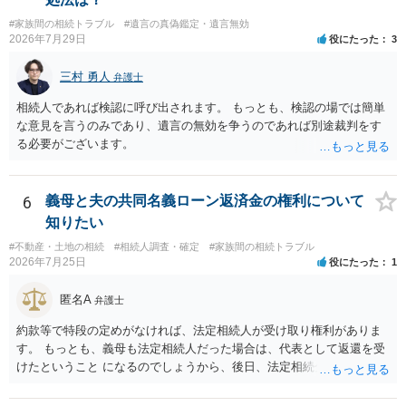
様の意に反する遺産分割協議を行う実益が誰にあったかの立証が困難
#家族間の相続トラブル
#遺言の真偽鑑定・遺言無効
であること からすると、実際に遺産分割協議の効力が否定される可能
2026年7月29日
役にたった
3
性はそれほど高くない（立証のハードルは非常に高い）ということが
言えると思います。
三村 勇人
弁護士
相続人であれば検認に呼び出されます。 もっとも、検認の場では簡単
な意見を言うのみであり、遺言の無効を争うのであれば別途裁判をす
る必要がございます。
6
義母と夫の共同名義ローン返済金の権利について
知りたい
#不動産・土地の相続
#相続人調査・確定
#家族間の相続トラブル
2026年7月25日
役にたった
1
匿名A
弁護士
約款等で特段の定めがなければ、法定相続人が受け取り権利がありま
す。 もっとも、義母も法定相続人だった場合は、代表として返還を受
けたということ になるのでしょうから、後日、法定相続分に基づいて
精算を求めることは可能と思います。