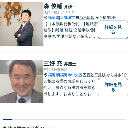
す。 困りごとやご相談があり
森 俊輔
弁護士
ましたら、どうぞお気軽にお
法律事務所アリスタ
声がけください。
福岡県
大野城市
白木原駅
から徒歩9分
|
【白木原駅徒歩9分】【地域密
詳細を見
着型】離婚/相続/交通事故/刑
る
事事件/労働問題など幅広い事
案に対応可能です。弁護士相
談が初めての方もお気軽にご
相談ください。1人1人に合わ
せたオーダーメイド対応を心
三好 充
弁護士
がけています。
三好法律事務所
福岡県
福岡市中央区
西鉄平尾駅
から徒歩2分
|
ご相談者様のお話をじっくり
詳細を見
伺い、最適な解決方法を導き
る
出します。お困りごとやお悩
みごとを抱えたときに、真っ
先に相談できる一人になりた
いと思います。