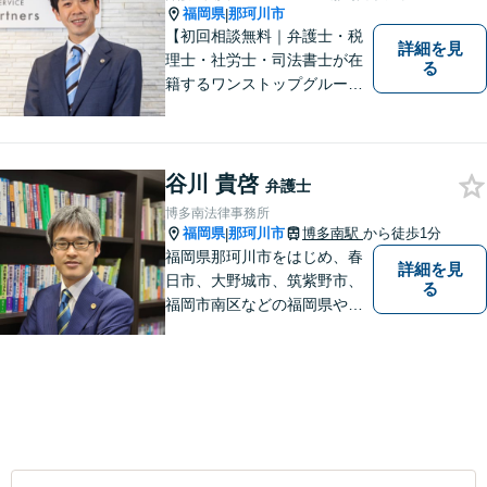
福岡県
那珂川市
|
【初回相談無料｜弁護士・税
詳細を見
理士・社労士・司法書士が在
る
籍するワンストップグルー
プ】Nexill＆Partnersは複数士
業が在籍するワンストップグ
ループです。相続や企業法務
等複数士業の知識が必要な案
谷川 貴啓
弁護士
件を一括して対応。九州トッ
博多南法律事務所
プクラスの豊富な実績。
福岡県
那珂川市
博多南駅
から徒歩1分
|
福岡県那珂川市をはじめ、春
詳細を見
日市、大野城市、筑紫野市、
る
福岡市南区などの福岡県や九
州地域の皆様に満足していた
だけるよう、丁寧かつ誠実
に、そして全力で取り組みま
す！【弁護士歴15年】【博多
南駅から徒歩30秒】【予約で
時間外、休日相談可能】【法
テラス利用可】