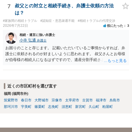
7
叔父との対立と相続手続き、弁護士依頼の方法
は？
#家族間の相続トラブル
#認知症・意思疎通不能
#相続トラブルの代理交渉
2026年7月22日
役にたった
3
相続・遺言に強い弁護士
小寺 弘通
弁護士
お困りのことと存じます。 記載いただいているご事情からすれば、弁
護士に依頼されるのが好ましいように思われます。 叔父さんとお母様
が伯母様の相続人になるはずですので、遺産分割手続きという形でお
母様の方で弁護士に依頼されるのが良いかと思います。 また、「葬儀
に呼ばれなかったことについて慰謝料を請求する」と言ってこられて
いる部分に関しては、 現状特に訴訟提起等されている訳ではないので
しょうから、こちらから積極的に動く必要はないように見受けられま
近くの市区町村を選び直す
す。 仮に訴訟を起こされるなどした場合には、遺産分割手続きで依頼
福岡 (福岡市外)
される弁護士の方に対応をお願いするのが良いのではないでしょう
筑紫野市
春日市
大野城市
宗像市
太宰府市
古賀市
福津市
糸島市
か。 以上ご参考にしていただければ幸いです。
那珂川市
宇美町
篠栗町
志免町
須恵町
新宮町
久山町
粕屋町