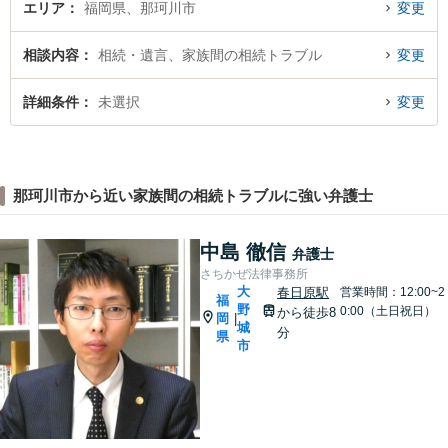
エリア
福岡県、那珂川市
変更
相談内容
相続・遺言、家族間の相続トラブル
変更
詳細条件
未選択
変更
那珂川市から近い家族間の相続トラブルに強い弁護士
中島 徹信
弁護士
さちかぜ法律事務所
大
春日原駅
営業時間：12:00~2
福
野
0:00（土日祝日）
から徒歩8
岡
|
城
分
県
市