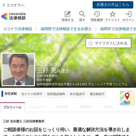
弁護士の方はこちら
ココナラへ
投稿する
探す
閲覧履歴
マイリスト
ログイン
ココナラ法律相談
福岡県で法律相談できる弁護士
福岡市で法律相談で
マイリストに入れる
みよし みつる
三好 充
弁護士
三好法律事務所
西鉄平尾駅
福岡県
福岡市中央区平尾2-3-19-1405 デュ・レジア平尾プレミアム
対応体制
法テラス利用可
初回面談無料
休日面談可
電話相談可
インタビュー
注力分野
事例紹介
料金表
プロフィール
三好 充弁護士 三好法律事務所
ご相談者様のお話をじっくり伺い、最適な解決方法を導き出しま