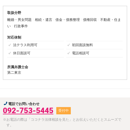
取扱分野
離婚・男女問題
相続・遺言
借金・債務整理
債権回収
不動産・住ま
い
行政事件
対応体制
法テラス利用可
初回面談無料
休日面談可
電話相談可
所属弁護士会
第二東京
電話でお問い合わせ
092-753-5445
受付中
※お電話の際は「ココナラ法律相談を見た」とお伝えいただくとスムーズで
す。