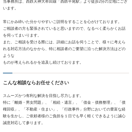
当事務所は、西鉄天神大牟田線「西鉄平尾駅」より徒歩2分の立地にござ
います。
常にかみ砕いた分かりやすいご説明をすることを心がけております。
ご相談者の方も緊張されていると思いますので、なるべく柔らかくお話
を伺ってまいります。
また、ご相談を受ける際には、詳細にお話を伺うことで、様々に考えら
れる対応方法のなかから、特に相談者のご要望に沿った解決方法はどの
ような
ものが考えられるかを追及し続けております。
こんな相談ならお任せください
スムーズかつ有利な解決を目指し尽力します。
特に「離婚・男女問題」、「相続・遺言」、「借金・債務整理」、「債
権回収」、「不動産・住まい」、「行政事件」分野においての豊富な経
験を生かし、ご依頼者様のご負担を１日でも早く軽くできるように誠心
誠意対応して参ります。