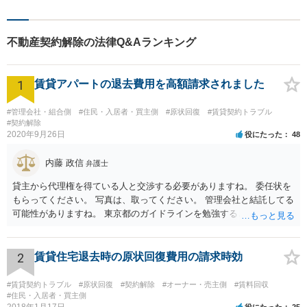
んな小さなお困りごとでも、
お気軽にご相談ください！多
角的な視点から迅速に解決に
不動産契約解除の法律Q&Aランキング
導きます。
1
賃貸アパートの退去費用を高額請求されました
#管理会社・組合側
#住民・入居者・買主側
#原状回復
#賃貸契約トラブル
#契約解除
2020年9月26日
役にたった
48
内藤 政信
弁護士
貸主から代理権を得ている人と交渉する必要がありますね。 委任状を
もらってください。 写真は、取ってください。 管理会社と結託してる
可能性がありますね。 東京都のガイドラインを勉強するといいでしょ
う。 払わずに、調停を申し立てるといいでしょう。
2
賃貸住宅退去時の原状回復費用の請求時効
#賃貸契約トラブル
#原状回復
#契約解除
#オーナー・売主側
#賃料回収
#住民・入居者・買主側
2018年1月17日
役にたった
25