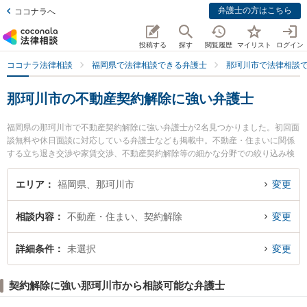
弁護士の方はこちら
ココナラへ
投稿する
探す
閲覧履歴
マイリスト
ログイン
ココナラ法律相談
福岡県で法律相談できる弁護士
那珂川市で法律相談
那珂川市の不動産契約解除に強い弁護士
福岡県の那珂川市で不動産契約解除に強い弁護士が2名見つかりました。初回面
談無料や休日面談に対応している弁護士なども掲載中。不動産・住まいに関係
する立ち退き交渉や家賃交渉、不動産契約解除等の細かな分野での絞り込み検
索もでき便利です。特に弁護士法人Nexill＆Partners 那珂川オフィスの後藤 祐
太郎弁護士や博多南法律事務所の谷川 貴啓弁護士のプロフィール情報や弁護士
エリア
福岡県、那珂川市
変更
費用、強みなどが注目されています。『那珂川市で土日や夜間に発生した不動
産契約解除のトラブルを今すぐに弁護士に相談したい』『不動産契約解除のト
相談内容
不動産・住まい、契約解除
変更
ラブル解決の実績豊富な近くの弁護士を検索したい』『初回相談無料で不動産
契約解除を法律相談できる那珂川市内の弁護士に相談予約したい』などでお困
りの相談者さんにおすすめです。
詳細条件
未選択
変更
契約解除に強い那珂川市から相談可能な弁護士