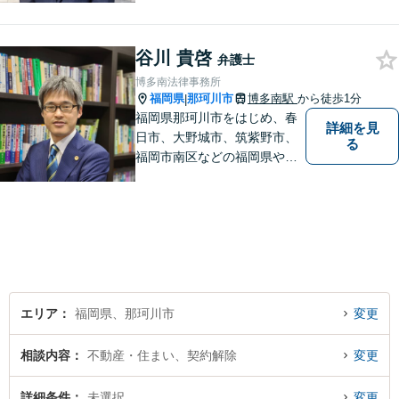
業が在籍するワンストップグ
ループです。相続や企業法務
等複数士業の知識が必要な案
谷川 貴啓
弁護士
件を一括して対応。九州トッ
博多南法律事務所
プクラスの豊富な実績。
福岡県
那珂川市
博多南駅
から徒歩1分
|
福岡県那珂川市をはじめ、春
詳細を見
日市、大野城市、筑紫野市、
る
福岡市南区などの福岡県や九
州地域の皆様に満足していた
だけるよう、丁寧かつ誠実
に、そして全力で取り組みま
す！【弁護士歴15年】【博多
南駅から徒歩30秒】【予約で
時間外、休日相談可能】【法
テラス利用可】
エリア
福岡県、那珂川市
変更
相談内容
不動産・住まい、契約解除
変更
詳細条件
未選択
変更