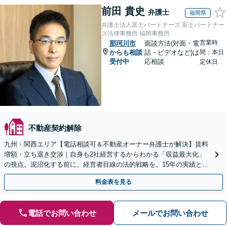
前田 貴史
弁護士
福岡県
弁護士法人富士パートナーズ 富士パートナー
ズ法律事務所 福岡事務所
営業時
那珂川市
面談方法(対面・電
からも相談
話・ビデオなど)は
間：本日
受付中
応相談
定休日
不動産契約解除
九州・関西エリア【電話相談可＆不動産オーナー弁護士が解決】賃料
増額・立ち退き交渉｜自身も2社経営するからわかる「収益最大化」
の視点。泥沼化する前に、経営者目線の法的戦略を。15年の実績と専
門チームで正当な権利を守ります【顧問先企業60社超】
料金表を見る
電話でお問い合わせ
メールでお問い合わせ