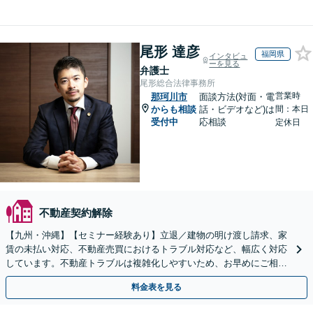
尾形 達彦
福岡県
インタビュ
ーを見る
弁護士
尾形総合法律事務所
営業時
那珂川市
面談方法(対面・電
からも相談
話・ビデオなど)は
間：本日
受付中
応相談
定休日
不動産契約解除
【九州・沖縄】【セミナー経験あり】立退／建物の明け渡し請求、家
賃の未払い対応、不動産売買におけるトラブル対応など、幅広く対応
しています。不動産トラブルは複雑化しやすいため、お早めにご相談
ください。【休日・夜間面談可】
料金表を見る