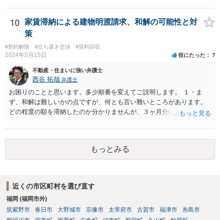
のであれば、そちらに連絡をしてという形ですが、知人間ということ
で、適切な対応が望めない場合は、債権回収を弁護士に依頼すること
をご検討ください。
10
家賃滞納による建物明渡請求、和解の可能性と対
策
#契約解除
#立ち退き交渉
#賃料回収
2024年5月15日
役にたった
7
不動産・住まいに強い弁護士
西谷 拓哉
弁護士
お困りのことと思います。多少順番を変えてご説明します。 １・ま
ず、和解は難しいかの点ですが、何とも言い難いところがあります。
どの程度の額を滞納したのか分かりませんが、３ヶ月分以上滞納した
り、これまで繰り返し賃料滞納があったりすると、 信頼関係が破壊さ
れたと評価され、来月払えるからと言って、大家があなたとの賃貸借
契約が解約できることに変わりなくなってしまうからです。 そのよう
もっとみる
な場合、相手が、「もう出て行って欲しい」と考えていれば、引き続
き居住する前提での和解は難しい可能性があります。 ２・弁護士が事
件の見通しをたてるにも、賃料滞納状況で見立てが変わりますし、そ
もそも賃料滞納状況によってはご希望に沿える活動を保障できず、 依
近くの市区町村を選び直す
頼を受けられないかもしれないです。依頼を受けるにしても厳しめの
福岡 (福岡市外)
リスクを踏まえた上でのものとなる可能性があります。 定型的な事件
依頼となるかもわからず、着手金額もなんともいえないと思います。
筑紫野市
春日市
大野城市
宗像市
太宰府市
古賀市
福津市
糸島市
複数事務所にあたり、着手金額を確認されるとよいと思います。 ３・