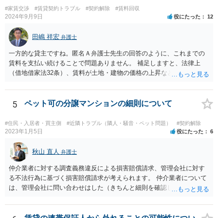
#家賃交渉
#賃貸契約トラブル
#契約解除
#賃料回収
2024年9月9日
役にたった
12
田嶋 祥宏
弁護士
一方的な貸主ですね。匿名Ａ弁護士先生の回答のように、これまでの
賃料を支払い続けることで問題ありません。 補足しますと、法律上
（借地借家法32条）、賃料が土地・建物の価格の上昇などの経済事情
の変動や、近隣の同種建物の賃料と比較して「不相当となったとき」
は、「契約条件にかかわらず」、当事者は賃料の増減を請求できる、
とされています。 「不相当」かどうかは、貸主から、近隣相場の上昇
5
ペット可の分譲マンションの細則について
を示す同種賃貸物件の根拠資料などを提示してもらわないと判断でき
ませんよね。ご相談者様のケースでは、こうした資料が示されていな
#住民・入居者・買主側
#近隣トラブル（隣人・騒音・ペット問題）
#契約解除
いと思われることと、１０％が相当がどうかが分からないので、「不
2023年1月5日
役にたった
6
相当」という判断ができないから賃料増額には応じないという主張が
できます。 なお、賃貸借契約書には「家賃の変更は貸主・借主間の合
秋山 直人
弁護士
意の上で行う」という特約があるとのことですが、最高裁判例（S56.
仲介業者に対する調査義務違反による損害賠償請求、管理会社に対す
4.20）では、このような特約があっても協議を経ない増額請求も有効
る不法行為に基づく損害賠償請求が考えられます。 仲介業者について
とされているため（本当に賃料が不相当であれば特約に拘束されるの
は、管理会社に問い合わせはした（きちんと細則を確認しなかった管
は不合理だからという考え方です。「契約条件にかかわらず」とはそ
理会社が悪い）という反論が予想されます。 ご相談者様と管理会社と
ういう意味です。）、契約違反だから増額には応じないという理論で
の間には直接の契約関係がないので、管理会社からは、ご相談者様に
はなく、上記のとおり、「不相当」かどうかが判断できないから、と
対して義務を負っていないという反論が予想されます。 そのため、両