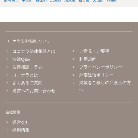
那珂川市
宇美町
篠栗町
志免町
須恵町
新宮町
久山町
粕屋町
弁護士が依頼を受ければ代わりに裁判所とのやりとりを行うことが可
能です。双方に弁護士がついていればウェブ会議で裁判を実施する場
合もあるでしょう。 ただし、ご本人さんも同行してもらう必要が和解
協議の場合だとあると思います。
ココナラ法律相談について
ココナラ法律相談とは
ご意見・ご要望
法律Q&A
利用規約
法律相談コラム
プライバシーポリシー
ココナラとは
外部送信ポリシー
よくあるご質問
掲載をご検討の弁護士の方
へ
運営へのお問い合わせ
会社情報
運営会社
採用情報