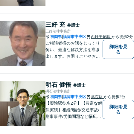
案に対応可能です。弁護士相
談が初めての方もお気軽にご
相談ください。1人1人に合わ
せたオーダーメイド対応を心
三好 充
弁護士
がけています。
三好法律事務所
福岡県
福岡市中央区
西鉄平尾駅
から徒歩2分
|
ご相談者様のお話をじっくり
詳細を見
伺い、最適な解決方法を導き
る
出します。お困りごとやお悩
みごとを抱えたときに、真っ
先に相談できる一人になりた
いと思います。
明石 健悟
弁護士
明石法律事務所
福岡県
福岡市中央区
薬院駅
から徒歩2分
|
【薬院駅徒歩2分】【豊富な解
詳細を見
決実績】相続/離婚/交通事故/
る
刑事事件/労働問題など幅広い
事案に対応可能です。福岡市
で弁護士をお探しの方は、ど