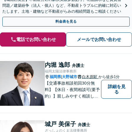
問題／建築紛争（法人・個人）など、不動産トラブルに的確に対応い
たします。土地・建物など不動産がらみの相続問題もご相談ください
料金表を見る
電話でお問い合わせ
メールでお問い合わせ
内堀 逸郎
弁護士
福岡太陽法律事務所
福岡県
大野城市
白木原駅
から徒歩1分
|
【交通事故相談初回30分無
詳細を見
料】【休日・夜間相談可(要予
る
約）】親しみやすく相談しや
すい弁護士です。自慢のフッ
トワークで依頼者様のために
最善の努力を尽くします。
城戸 美保子
弁護士
ざっしょのくま法律事務所