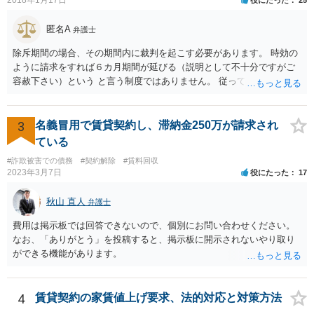
匿名A
弁護士
除斥期間の場合、その期間内に裁判を起こす必要があります。 時効の
ように請求をすれば６カ月期間が延びる（説明として不十分ですがご
容赦下さい）という と言う制度ではありません。 従って、理論上は１
年経過していますので、既に支払義務はありません。
3
名義冒用で賃貸契約し、滞納金250万が請求され
ている
#詐欺被害での債務
#契約解除
#賃料回収
2023年3月7日
役にたった
17
秋山 直人
弁護士
費用は掲示板では回答できないので、個別にお問い合わせください。
なお、「ありがとう」を投稿すると、掲示板に開示されないやり取り
ができる機能があります。
4
賃貸契約の家賃値上げ要求、法的対応と対策方法