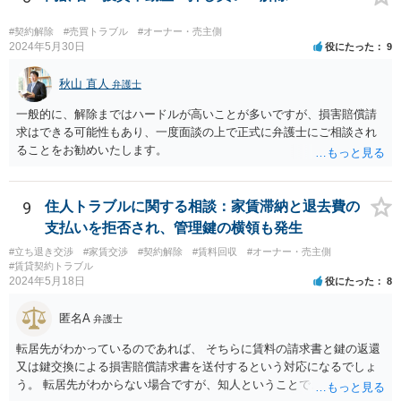
#契約解除
#売買トラブル
#オーナー・売主側
2024年5月30日
役にたった
9
秋山 直人
弁護士
一般的に、解除まではハードルが高いことが多いですが、損害賠償請
求はできる可能性もあり、一度面談の上で正式に弁護士にご相談され
ることをお勧めいたします。
9
住人トラブルに関する相談：家賃滞納と退去費の
支払いを拒否され、管理鍵の横領も発生
#立ち退き交渉
#家賃交渉
#契約解除
#賃料回収
#オーナー・売主側
#賃貸契約トラブル
2024年5月18日
役にたった
8
匿名A
弁護士
転居先がわかっているのであれば、 そちらに賃料の請求書と鍵の返還
又は鍵交換による損害賠償請求書を送付するという対応になるでしょ
う。 転居先がわからない場合ですが、知人ということで、連絡がつく