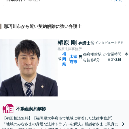
那珂川市から近い契約解除に強い弁護士
椿原 剛
弁護士
インタビューを見る
椿原法律事務所
福
都府楼前駅
か
営業時間：本
太宰
岡
|
日定休日
ら徒歩8分
府市
県
不動産契約解除
【初回相談無料】【福岡県太宰府市で地域に密着した法律事務所】
「地域のみなさまの身近な法律トラブルを解決」相談者さまに親身に