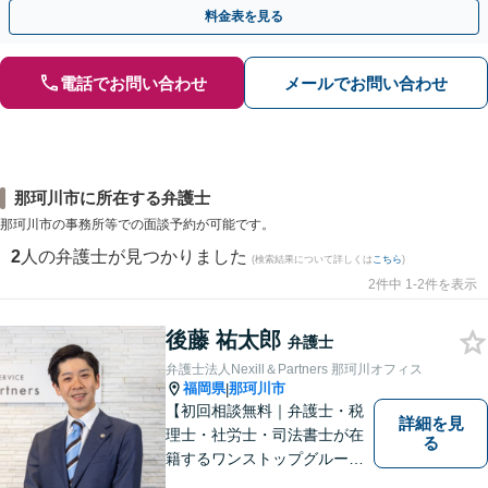
交渉いたします。まずは電話相談からお越しください
料金表を見る
電話でお問い合わせ
メールでお問い合わせ
那珂川市に所在する弁護士
那珂川市の事務所等での面談予約が可能です。
2
人の弁護士が見つかりました
(検索結果について詳しくは
こちら
)
2件中 1-2件を表示
後藤 祐太郎
弁護士
弁護士法人Nexill＆Partners 那珂川オフィス
福岡県
那珂川市
|
【初回相談無料｜弁護士・税
詳細を見
理士・社労士・司法書士が在
る
籍するワンストップグルー
プ】Nexill＆Partnersは複数士