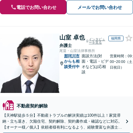
電話でお問い合わせ
メールでお問い合わせ
山室 卓也
福岡県
インタビュ
ーを見る
弁護士
尾畠・山室法律事務所
那珂川市
面談方法(対
営業時間：09:
からも相
面・電話・ビデ
00~20:00（土
談受付中
オなど)は応相
日祝日）
談
不動産契約解除
【天神駅徒歩５分】不動産トラブルの解決実績は100件以上！家賃滞
納・立ち退き、欠陥住宅、契約解除、契約書作成・確認などに対応。
【オーナー様／個人】依頼者様有利になるよう、経験豊富な弁護士が