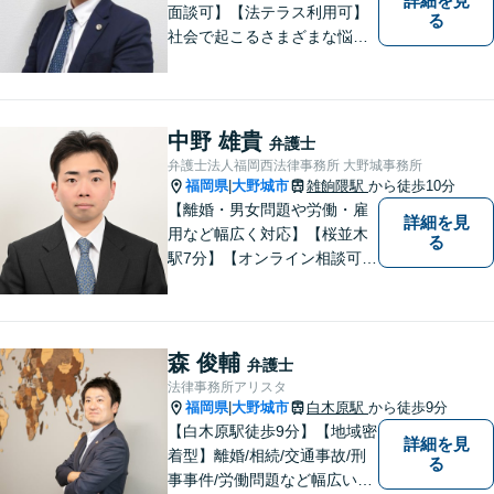
詳細を見
面談可】【法テラス利用可】
る
社会で起こるさまざまな悩み
に寄り添い、一件一件丁寧に
取り組むことで、皆さまに安
心を届けたいと考えていま
す。 困りごとやご相談があり
中野 雄貴
弁護士
ましたら、どうぞお気軽にお
弁護士法人福岡西法律事務所 大野城事務所
声がけください。
福岡県
大野城市
雑餉隈駅
から徒歩10分
|
【離婚・男女問題や労働・雇
詳細を見
用など幅広く対応】【桜並木
る
駅7分】【オンライン相談可
能】【ＬＩＮＥ対応可】 依頼
者様のお話をじっくりとお伺
いし、問題の本質を理解した
上で、最適な解決策を共に考
森 俊輔
弁護士
えます。
法律事務所アリスタ
福岡県
大野城市
白木原駅
から徒歩9分
|
【白木原駅徒歩9分】【地域密
詳細を見
着型】離婚/相続/交通事故/刑
る
事事件/労働問題など幅広い事