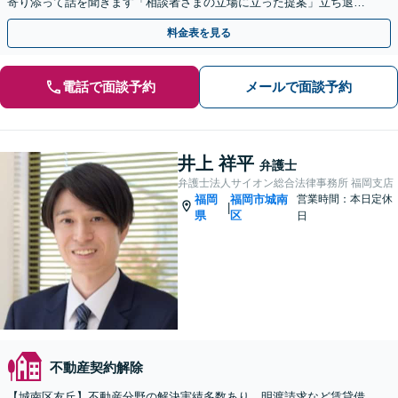
寄り添って話を聞きます「相談者さまの立場に立った提案」立ち退
き・明け渡し／原状回復／家賃交渉／欠陥住宅／境界線トラブル
料金表を見る
電話で面談予約
メールで面談予約
井上 祥平
弁護士
弁護士法人サイオン総合法律事務所 福岡支店
福岡
福岡市城南
営業時間：本日定休
|
県
区
日
不動産契約解除
【城南区友丘】不動産分野の解決実績多数あり。明渡請求など賃貸借