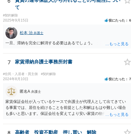
6
賃貸の連帯保証人から外れることの可能性につい
いう理論になると思います。 そして、法律上、増額協議が整わない場
方に請求してくのが良いのではと思います。 損害の範囲はなかなか難
合、増額を正当とする判決が確定するまでは相当な賃料（※現在の賃
て
しいところですが、リフォーム工事をキャンセルしてキャンセル料が
料）を支払えば足りる、とされています。 もし、貸主が「現在の賃料
#契約解除
発生しているということですので、当該キャンセル料を請求すること
なら受け取らない」などと言った場合は、最寄りの法務局に現在の賃
2025年9月15日
役にたった
6
が考えられます。また、きちんと説明を受けていればそもそも売買契
料を供託してください。賃料を支払わないと契約が解除される可能性
約をしなかったとして、仲介手数料や登記費用も損害であるとして賠
がありますので、注意が必要です。
松本 治
弁護士
償請求することが考えられます。
一旦、滞納を完全に解消する必要はあるでしょう。
7
家賃滞納弁護士事務所封書
#住民・入居者・買主側
#契約解除
2024年8月10日
役にたった
7
匿名A
弁護士
家賃保証会社が入っているケースで弁護士が代理人として出てきてい
る事案では、居住を続けることを前提とした和解はもはや難しい場合
も多いと思います。保証会社を変えてより安い家賃の物件に転居する
など、方針を考えた方がよいかもしれません。
8
高齢者 投資不動産 押し買い 解除