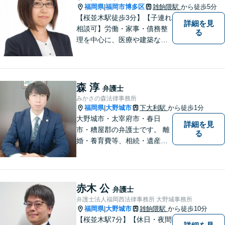
福岡県
福岡市博多区
雑餉隈駅
から徒歩5分
|
【桜並木駅徒歩3分】【子連れ
詳細を見
相談可】労働・家事・債務整
る
理を中心に、医療や建築など
より専門的な訴訟にも携わ
り、幅広い経験を積んできま
した。まずはご相談だけで
も、早めにお越しいただい
森 淳
弁護士
て、一緒に解決を目指しまし
みかさの森法律事務所
ょう。
福岡県
大野城市
下大利駅
から徒歩1分
|
大野城市・太宰府市・春日
詳細を見
市・糟屋郡の弁護士です。 離
る
婚・養育費等、相続・遺産分
割、交通事故、借金問題、損
害賠償・慰謝料請求、労働問
題に注力しています。 初回無
料相談あり。出張相談あり。
赤木 公
弁護士
２０時まで営業。福岡県全域
弁護士法人福岡西法律事務所 大野城事務所
と周辺対応。
福岡県
大野城市
雑餉隈駅
から徒歩10分
|
【桜並木駅7分】【休日・夜間