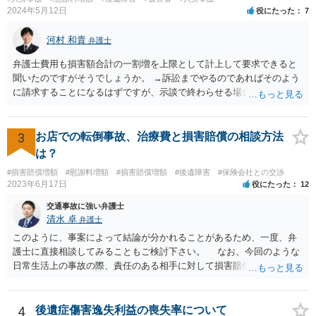
2024年5月12日
役にたった
7
河村 和貴
弁護士
弁護士費用も損害額合計の一割増を上限として計上して要求できると
聞いたのですがそうでしょうか。 →訴訟までやるのであればそのよう
に請求することになるはずですが、示談で終わらせる場合には、そこ
は譲歩させられることが多いように思います。 LAC基準の弁護士さん
ならほとんど充足できるか多くが返ってくるイメージなので頼むのも
いいかなと思うのですが。 →LAC基準でもそうかもしれませんし、交
3
お店での転倒事故、治療費と損害賠償の相談方法
通事故事案ではより定額の費用としている法律事務所も多いように思
は？
います。費用面も含めて、弁護士さんを検討してみるとよいかもしれ
#損害賠償増額
#慰謝料増額
#損害賠償増額
#後遺障害
#保険会社との交渉
ませんね。 かなり具体的な話も多くなっているので、法律事務所に問
2023年6月17日
役にたった
12
い合わせてみるとよいと思います。
交通事故に強い弁護士
清水 卓
弁護士
このように、事案によって結論が分かれることがあるため、一度、弁
護士に直接相談してみることもご検討下さい。 なお、今回のような
日常生活上の事故の際、責任のある相手に対して損害賠償請求する際
の弁護士費用がご加入の保険から出る特約が付いている場合がありま
す（ご自宅の火災保険や自動車の任意保険等を確認してみて下さい。
加入したつもりがなくても、確認してみたら付いていたということが
4
後遺症傷害逸失利益の喪失率について