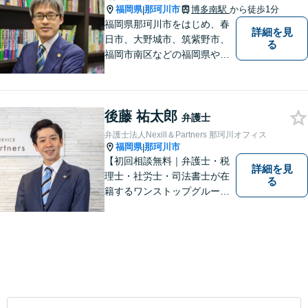
福岡県
那珂川市
博多南駅
から徒歩1分
|
福岡県那珂川市をはじめ、春
詳細を見
日市、大野城市、筑紫野市、
る
福岡市南区などの福岡県や九
州地域の皆様に満足していた
だけるよう、丁寧かつ誠実
に、そして全力で取り組みま
後藤 祐太郎
す！【弁護士歴15年】【博多
弁護士
南駅から徒歩30秒】【予約で
弁護士法人Nexill＆Partners 那珂川オフィス
時間外、休日相談可能】【法
福岡県
那珂川市
|
テラス利用可】
【初回相談無料｜弁護士・税
詳細を見
理士・社労士・司法書士が在
る
籍するワンストップグルー
プ】Nexill＆Partnersは複数士
業が在籍するワンストップグ
ループです。相続や企業法務
等複数士業の知識が必要な案
件を一括して対応。九州トッ
プクラスの豊富な実績。