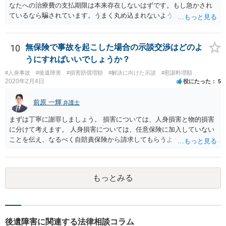
なたへの治療費の支払期限は本来存在しないはずです。もし急かされ
ているなら騙されています。うまく丸め込まれないようご注意下さ
い。 診療内科の費用を払ってもらえるかどうかは絶対の保証はありま
せんが、受診したならば提出すべきです。
10
無保険で事故を起こした場合の示談交渉はどのよ
うにすればいいでしょうか？
#人身事故
#後遺障害
#損害賠償増額
#解決に向けた示談
#慰謝料増額
2020年2月4日
役にたった
5
前原 一輝
弁護士
まずは丁寧に謝罪しましょう。 損害については、人身損害と物的損害
に分けて考えます。 人身損害については、任意保険に加入していない
ことを伝え、なるべく自賠責保険から請求してもらうようお願いして
ください。 また、治療については、健康保険を使ってもらうようにお
願いしてください。 物的損害については、請求の根拠を精査する必要
があり、写真や見積書を送ってもらい、請求金額が正当化をちゃんと
もっとみる
チェックする必要があります。 相談者様の資力がどれだけあるのかは
分かりませんが、資力に応じた対応をして行くほかありません。 訴訟
にならないようにするには、被害者の納得するような金額を提示する
しかありません。ご相談者様の誠意が伝わっているかや、 被害者のキ
ャラクターの問題もあるので、どうすればよいのかという正解はあり
後遺障害に関連する法律相談コラム