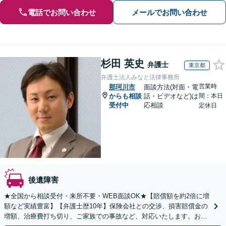
電話でお問い合わせ
メールでお問い合わせ
杉田 英史
弁護士
東京都
弁護士法人みなと法律事務所
営業時
那珂川市
面談方法(対面・電
からも相談
話・ビデオなど)は
間：本日
受付中
応相談
定休日
後遺障害
★全国から相談受付・来所不要・WEB面談OK★【賠償額を約2倍に増
額など実績豊富】【弁護士歴10年】保険会社との交渉、損害賠償金の
増額、治療費打ち切り、ご家族での事故など、対応いたします。お早