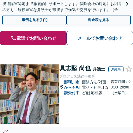
後遺障害認定まで徹底的にサポートします。保険会社の対応にお困り
の方も、経験豊富な弁護士が最後まで強気の交渉を行います。【全国
13拠点】お気軽にご相談ください。
事例を見る(1件)
料金表を見る
電話でお問い合わせ
メールでお問い合わせ
具志堅 尚也
弁護士
沖縄県
プロフェス法律事務所
営業時間：0
那珂川市
面談方法(対面・
からも相
電話・ビデオな
8:00~20:00
談受付中
ど)は応相談
（土曜日）