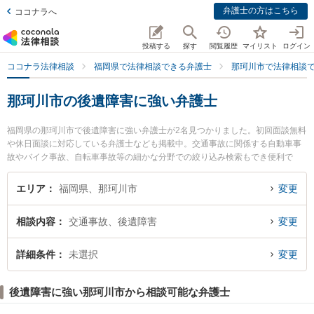
弁護士の方はこちら
ココナラへ
投稿する
探す
閲覧履歴
マイリスト
ログイン
ココナラ法律相談
福岡県で法律相談できる弁護士
那珂川市で法律相談
那珂川市の後遺障害に強い弁護士
福岡県の那珂川市で後遺障害に強い弁護士が2名見つかりました。初回面談無料
や休日面談に対応している弁護士なども掲載中。交通事故に関係する自動車事
故やバイク事故、自転車事故等の細かな分野での絞り込み検索もでき便利で
す。特に博多南法律事務所の谷川 貴啓弁護士や弁護士法人Nexill＆Partners 那
珂川オフィスの後藤 祐太郎弁護士のプロフィール情報や弁護士費用、強みなど
エリア
福岡県、那珂川市
変更
が注目されています。『那珂川市で土日や夜間に発生した後遺障害のトラブル
を今すぐに弁護士に相談したい』『後遺障害のトラブル解決の実績豊富な近く
相談内容
交通事故、後遺障害
変更
の弁護士を検索したい』『初回相談無料で後遺障害を法律相談できる那珂川市
内の弁護士に相談予約したい』などでお困りの相談者さんにおすすめです。
詳細条件
未選択
変更
後遺障害に強い那珂川市から相談可能な弁護士