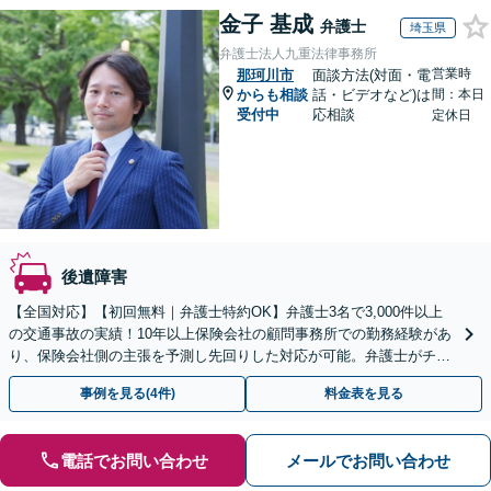
金子 基成
弁護士
埼玉県
弁護士法人九重法律事務所
営業時
那珂川市
面談方法(対面・電
からも相談
話・ビデオなど)は
間：本日
受付中
応相談
定休日
後遺障害
【全国対応】【初回無料｜弁護士特約OK】弁護士3名で3,000件以上
の交通事故の実績！10年以上保険会社の顧問事務所での勤務経験があ
り、保険会社側の主張を予測し先回りした対応が可能。弁護士がチー
ムとなり示談交渉、休業損害、後遺障害等に対応。
事例を見る(4件)
料金表を見る
電話でお問い合わせ
メールでお問い合わせ