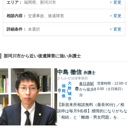
エリア
福岡県、那珂川市
変更
相談内容
交通事故、後遺障害
変更
詳細条件
未選択
変更
那珂川市から近い後遺障害に強い弁護士
中島 徹信
弁護士
さちかぜ法律事務所
大
春日原駅
営業時間：12:00~2
福
野
0:00（土日祝日）
から徒歩8
岡
|
城
分
県
市
【新規来所相談無料（最長90分) ／相
談枠は毎月9名様】感情的になりがちな
「相続」と「離婚・男女問題」を、穏
やかに解決できるよう奮闘中。「実