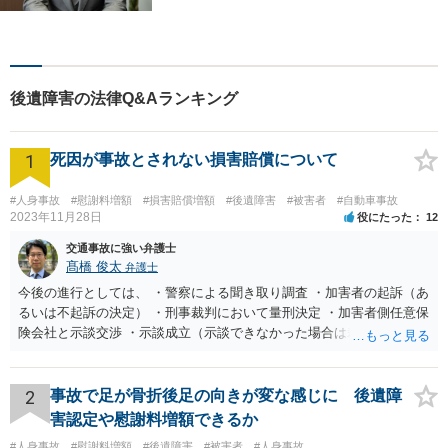
で弁護士をお探しの方は、ど
んな小さなお困りごとでも、
お気軽にご相談ください！多
角的な視点から迅速に解決に
後遺障害の法律Q&Aランキング
導きます。
1
死因が事故とされない損害賠償について
#人身事故
#慰謝料増額
#損害賠償増額
#後遺障害
#被害者
#自動車事故
2023年11月28日
役にたった
12
交通事故に強い弁護士
髙橋 俊太
弁護士
今後の進行としては、 ・警察による聞き取り調査 ・加害者の起訴（あ
るいは不起訴の決定） ・刑事裁判において量刑決定 ・加害者側任意保
険会社と示談交渉 ・示談成立（示談できなかった場合は裁判） となり
ます。なお、警察では、お母様の生前のご様子やご遺族の被害感情、
加害者に対する処罰感情など尋ねられるはずですので、率直にお答え
になるとよいと思います。
2
事故で足が骨折後足の向きが変な感じに 後遺障
害認定や慰謝料増額できるか
#人身事故
#慰謝料増額
#後遺障害
#被害者
#人身事故