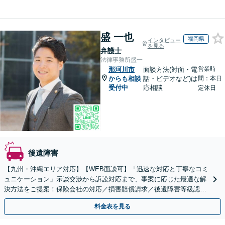
盛 一也
福岡県
インタビュー
を見る
弁護士
法律事務所盛一
営業時
那珂川市
面談方法(対面・電
からも相談
話・ビデオなど)は
間：本日
受付中
応相談
定休日
後遺障害
【九州・沖縄エリア対応】【WEB面談可】「迅速な対応と丁寧なコミ
ュニケーション」示談交渉から訴訟対応まで、事案に応じた最適な解
決方法をご提案！保険会社の対応／損害賠償請求／後遺障害等級認定
／休業損害／示談交渉／治療費の打ち切り／死亡事故など
料金表を見る