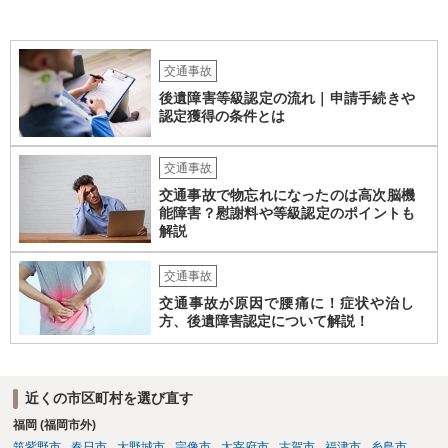
ません。どのように対応しても、訴訟に持っていく人もいます。 一人
で交渉をすることは相当大変だと思うので、弁護士に面談のうえ、場
合によっては交渉を任せた方がいいかもしれません。
交通事故
後遺障害等級認定の流れ｜申請手続きや
認定獲得の条件とは
交通事故
交通事故で物忘れになったのは高次脳機
能障害？慰謝料や等級認定のポイントも
解説
交通事故
交通事故が原因で腰痛に！症状や治し
方、後遺障害認定について解説！
近くの市区町村を選び直す
福岡 (福岡市外)
筑紫野市
春日市
大野城市
宗像市
太宰府市
古賀市
福津市
糸島市