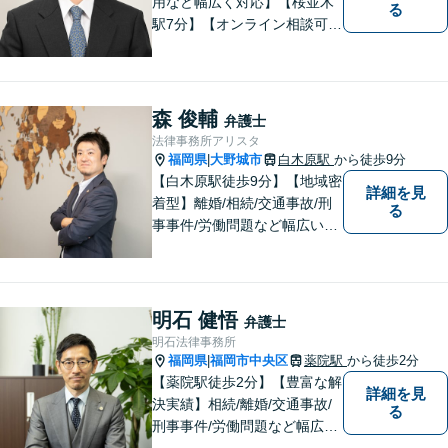
用など幅広く対応】【桜並木
る
駅7分】【オンライン相談可
能】【ＬＩＮＥ対応可】 依頼
者様のお話をじっくりとお伺
いし、問題の本質を理解した
上で、最適な解決策を共に考
森 俊輔
弁護士
えます。
法律事務所アリスタ
福岡県
大野城市
白木原駅
から徒歩9分
|
【白木原駅徒歩9分】【地域密
詳細を見
着型】離婚/相続/交通事故/刑
る
事事件/労働問題など幅広い事
案に対応可能です。弁護士相
談が初めての方もお気軽にご
相談ください。1人1人に合わ
せたオーダーメイド対応を心
明石 健悟
弁護士
がけています。
明石法律事務所
福岡県
福岡市中央区
薬院駅
から徒歩2分
|
【薬院駅徒歩2分】【豊富な解
詳細を見
決実績】相続/離婚/交通事故/
る
刑事事件/労働問題など幅広い
事案に対応可能です。福岡市