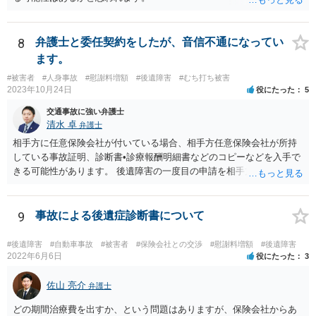
8
弁護士と委任契約をしたが、音信不通になってい
ます。
#被害者
#人身事故
#慰謝料増額
#後遺障害
#むち打ち被害
2023年10月24日
役にたった
5
交通事故に強い弁護士
清水 卓
弁護士
相手方に任意保険会社が付いている場合、相手方任意保険会社が所持
している事故証明、診断書•診療報酬明細書などのコピーなどを入手で
きる可能性があります。 後遺障害の一度目の申請を相手方任意保険会
社を通じて行なっている場合（事前認定）、後遺障害診断書や認定結
果と認定理由書も相手方任意保険会社から入手できる可能性がありま
す。 これらが難しくても、通院していた病院のカルテを取り付けるこ
9
事故による後遺症診断書について
と等で代替が可能な場合もあります。 事故からどの程度期間が経過し
ているがが定かではありませんが、昨年４月から既に１年半年程度経
#後遺障害
#自動車事故
#被害者
#保険会社との交渉
#慰謝料増額
#後遺障害
過しており、時効なども意識しながら対応をしておきたいところで
2022年6月6日
役にたった
3
す。 待っていても事態が打開しない可能性もあるため、依頼の対応が
可能な弁護士に個別に問い合わせ、上記の方法等を参考に進め方を相
佐山 亮介
弁護士
談してみるのが望ましいかもしれません。
どの期間治療費を出すか、という問題はありますが、保険会社からあ