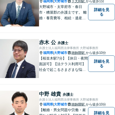
ょう。
福岡県
大野城市
下大利駅
から徒歩1分
|
大野城市・太宰府市・春日
詳細を見
市・糟屋郡の弁護士です。 離
る
婚・養育費等、相続・遺産分
割、交通事故、借金問題、損
害賠償・慰謝料請求、労働問
題に注力しています。 初回無
料相談あり。出張相談あり。
赤木 公
弁護士
２０時まで営業。福岡県全域
弁護士法人福岡西法律事務所 大野城事務所
と周辺対応。
福岡県
大野城市
雑餉隈駅
から徒歩10分
|
【桜並木駅7分】【休日・夜間
詳細を見
面談可】【法テラス利用可】
る
社会で起こるさまざまな悩み
に寄り添い、一件一件丁寧に
取り組むことで、皆さまに安
心を届けたいと考えていま
す。 困りごとやご相談があり
中野 雄貴
弁護士
ましたら、どうぞお気軽にお
弁護士法人福岡西法律事務所 大野城事務所
声がけください。
福岡県
大野城市
雑餉隈駅
から徒歩10分
|
【離婚・男女問題や労働・雇
詳細を見