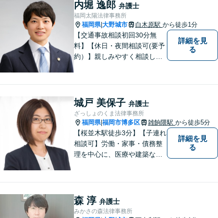
内堀 逸郎
弁護士
福岡太陽法律事務所
福岡県
大野城市
白木原駅
から徒歩1分
|
【交通事故相談初回30分無
詳細を見
料】【休日・夜間相談可(要予
る
約）】親しみやすく相談しや
すい弁護士です。自慢のフッ
トワークで依頼者様のために
最善の努力を尽くします。
城戸 美保子
弁護士
ざっしょのくま法律事務所
福岡県
福岡市博多区
雑餉隈駅
から徒歩5分
|
【桜並木駅徒歩3分】【子連れ
詳細を見
相談可】労働・家事・債務整
る
理を中心に、医療や建築など
より専門的な訴訟にも携わ
り、幅広い経験を積んできま
した。まずはご相談だけで
も、早めにお越しいただい
森 淳
弁護士
て、一緒に解決を目指しまし
みかさの森法律事務所