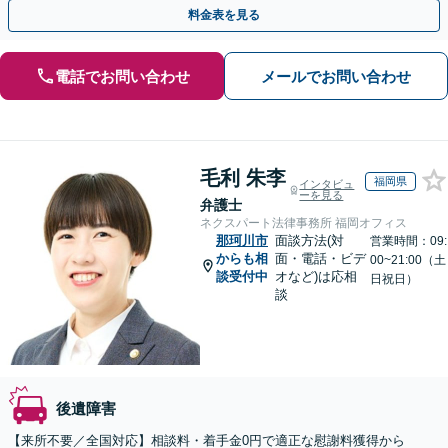
めにご相談ください【初回相談・着手金無料】
料金表を見る
電話でお問い合わせ
メールでお問い合わせ
毛利 朱李
福岡県
インタビュ
ーを見る
弁護士
ネクスパート法律事務所 福岡オフィス
那珂川市
面談方法(対
営業時間：09:
からも相
面・電話・ビデ
00~21:00（土
談受付中
オなど)は応相
日祝日）
談
後遺障害
【来所不要／全国対応】相談料・着手金0円で適正な慰謝料獲得から