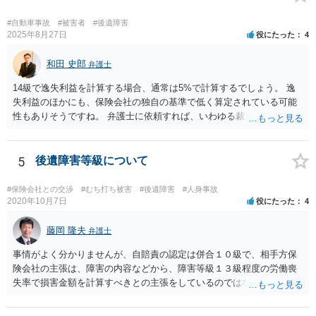
ありますので）。
#自動車事故
#被害者
#後遺障害
2025年8月27日
役にたった
4
和田 史郎
弁護士
14級で逸失利益を計算する場合、通常は5%で計算するでしょう。 逸
失利益のほかにも、保険会社の独自の基準で低く算定されている可能
性もありそうですね。 弁護士に依頼すれば、いわゆる裁判基準程度の
増額が期待できると思います。
5
後遺障害等級について
#保険会社との交渉
#むち打ち被害
#後遺障害
#人身事故
2020年10月7日
役にたった
4
藤岡 隆夫
弁護士
事情がよく分かりませんが、自賠責の認定は併合１０級で、相手方保
険会社の主張は、障害の内容などから、障害等級１３級程度の労働喪
失率で損害金額を計算すべきとの主張をしているのではないでしょう
か。 こちらの弁護士の責任ではなく、相手保険会社の姿勢が原因です
ので、弁護士を交代しても状況は変わらないでしょう。今の弁護士と