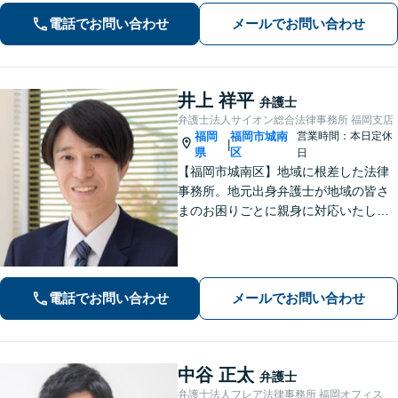
務」の分析・研究なくして、にわか知
電話でお問い合わせ
メールでお問い合わせ
識・独自の見解では闘えません。「借
金問題」も私が一貫して全工程を対応
します。
井上 祥平
弁護士
弁護士法人サイオン総合法律事務所 福岡支店
福岡
福岡市城南
営業時間：本日定休
|
県
区
日
【福岡市城南区】地域に根差した法律
事務所。地元出身弁護士が地域の皆さ
まのお困りごとに親身に対応いたしま
す。【話しやすさを大事に】お気軽に
ご相談ください【友丘３丁目バス停目
の前・駐車場あり】
電話でお問い合わせ
メールでお問い合わせ
中谷 正太
弁護士
弁護士法人フレア法律事務所 福岡オフィス