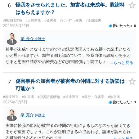
十分に打ち合わせをすることが重要だと思います。
6
怪我をさせられました。加害者は未成年。慰謝料
はもらえますか？
#慰謝料増額
#人身事故
#被害者
#むち打ち被害
#後遺障害
2025年3月22日
役にたった
8
泉 亮介
弁護士
相手が未成年となりますのでその法定代理人である親への請求となる
かと思われますが、加害者側も認めていて、怪我自体も診断があると
なると慰謝料請求や治療費などの損害賠償は可能でしょう。 整骨院へ
の通院は医師からの指示がない場合は治療に必要な通院と評価されな
い場合が多いです。 また、保険会社から提案される金額は低めに出さ
れることも多いため、その交渉のために弁護士を入れるということも
7
傷害事件の加害者が被害者の仲間に対する訴訟は
考えられるかと思われます。
可能か？
#後遺障害
#加害者
#損害賠償増額
#後遺障害
#暴行・傷害罪
#被害者
2025年3月5日
役にたった
3
泉 亮介
弁護士
実際に怪我の原因が被害者の仲間の行動によるものなのかが証明でき
るかが重要でしょう。これが証明できるのであれば、請求が認められ
る可能性はあるかと思われます。