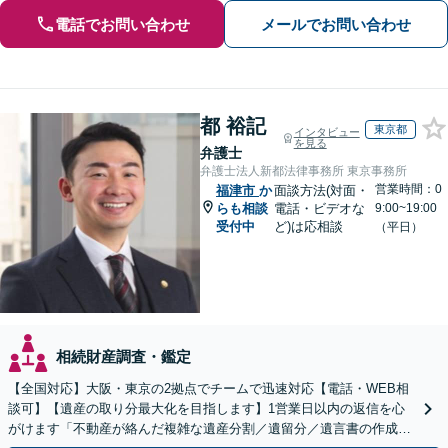
電話でお問い合わせ
メールでお問い合わせ
都 裕記
東京都
インタビュー
を見る
弁護士
弁護士法人新都法律事務所 東京事務所
営業時間：0
福津市
か
面談方法(対面・
らも相談
電話・ビデオな
9:00~19:00
受付中
ど)は応相談
（平日）
相続財産調査・鑑定
【全国対応】大阪・東京の2拠点でチームで迅速対応【電話・WEB相
談可】【遺産の取り分最大化を目指します】1営業日以内の返信を心
がけます「不動産が絡んだ複雑な遺産分割／遺留分／遺言書の作成・