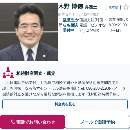
木野 博徳
弁護士
熊本県
熊本セントラル法律事務所
営業時間：0
福津市
か
面談方法(対面・
らも相談
電話・ビデオな
8:00~21:00
受付中
ど)は応相談
（平日）
相続財産調査・鑑定
【土日電話予約受付可】九州で相続問題や不動産が絡む家族問題で弁
護士をお探しなら熊本セントラル法律事務所(Tel: 096-288-2193)へ／
感情的対立を避けながら適切な解決を目指します【LINE24時間予約受
付可】【休日・夜間相談可】
料金表を見る
電話でお問い合わせ
メールで面談予約