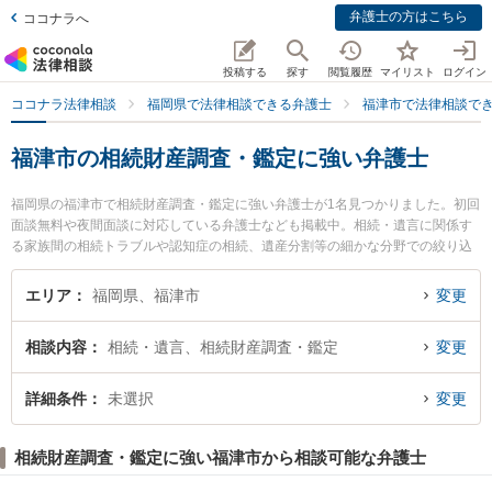
弁護士の方はこちら
ココナラへ
投稿する
探す
閲覧履歴
マイリスト
ログイン
ココナラ法律相談
福岡県で法律相談できる弁護士
福津市で法律相談で
福津市の相続財産調査・鑑定に強い弁護士
福岡県の福津市で相続財産調査・鑑定に強い弁護士が1名見つかりました。初回
面談無料や夜間面談に対応している弁護士なども掲載中。相続・遺言に関係す
る家族間の相続トラブルや認知症の相続、遺産分割等の細かな分野での絞り込
み検索もでき便利です。特に福津法律事務所の後藤 健太郎弁護士のプロフィー
ル情報や弁護士費用、強みなどが注目されています。『福津市で土日や夜間に
エリア
福岡県、福津市
変更
発生した相続財産調査・鑑定のトラブルを今すぐに弁護士に相談したい』『相
続財産調査・鑑定のトラブル解決の実績豊富な近くの弁護士を検索したい』
相談内容
相続・遺言、相続財産調査・鑑定
変更
『初回相談無料で相続財産調査・鑑定を法律相談できる福津市内の弁護士に相
談予約したい』などでお困りの相談者さんにおすすめです。
詳細条件
未選択
変更
相続財産調査・鑑定に強い福津市から相談可能な弁護士