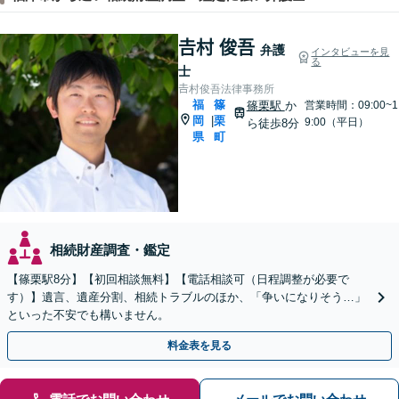
𠮷村 俊吾
弁護
インタビューを見
る
士
𠮷村俊吾法律事務所
福
篠
篠栗駅
か
営業時間：09:00~1
岡
栗
|
9:00（平日）
ら徒歩8分
県
町
相続財産調査・鑑定
【篠栗駅8分】【初回相談無料】【電話相談可（日程調整が必要で
す）】遺言、遺産分割、相続トラブルのほか、「争いになりそう…」
といった不安でも構いません。
料金表を見る