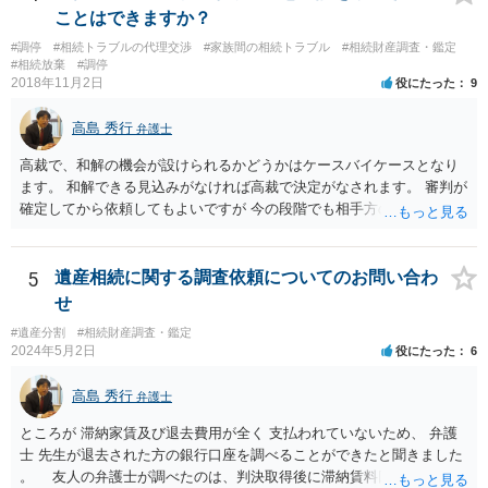
でいなければ市役所ないし区役所に、お子様と義父様のつながりがわ
ことはできますか？
かる戸籍一式を揃えてもちこみ、「名寄せ」という手続きをすると、
#調停
#相続トラブルの代理交渉
#家族間の相続トラブル
#相続財産調査・鑑定
分かると思います。遺産分割協議書の偽造等により既に相続登記され
#相続放棄
#調停
てしまっている場合は、住所などに当たりをつけて登記名義を調べて
2018年11月2日
役にたった
9
探すことになるでしょう。 代理人弁護士を立てられるのはおすすめで
すが、現代では、各々が自由に価格設定をしていますので、特に相場
高島 秀行
弁護士
はお示しできません。ただし、かつて日本弁護士連合会が設けていた
報酬基準を踏まえて価格設定している弁護士は一定数いると思います
高裁で、和解の機会が設けられるかどうかはケースバイケースとなり
ので、それが一応の目安となるでしょう。
ます。 和解できる見込みがなければ高裁で決定がなされます。 審判が
確定してから依頼してもよいですが 今の段階でも相手方の連絡が迷惑
であれば 弁護士に依頼してもよいと思います。
5
遺産相続に関する調査依頼についてのお問い合わ
せ
#遺産分割
#相続財産調査・鑑定
2024年5月2日
役にたった
6
高島 秀行
弁護士
ところが 滞納家賃及び退去費用が全く 支払われていないため、 弁護
士 先生が退去された方の銀行口座を調べることができたと聞きました
。 友人の弁護士が調べたのは、判決取得後に滞納賃料回収のため