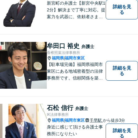
新宮町の弁護士【新宮中央駅1
詳細を見
2分】解決まで丁寧に対応。提
る
案力を武器に、依頼者さまの
お気持ちを優先した納得の解
決を目指します。相続・遺言
書作成／借金問題／離婚・不
貞慰謝料請求のご相談はお任
牟田口 裕史
弁護士
せください【夜間／休日相談
香椎照葉法律事務所
可（要予約）】
福岡県
福岡市東区
|
【駐車場完備】福岡県福岡市
詳細を見
東区にある地域密着型の法律
る
事務所です。信頼関係を築
き、早期の円満解決を目指し
ます。まずは、些細なことで
も構いませんので、お困りの
方は気軽にご相談ください。
石松 信行
弁護士
IK法律事務所
福岡県
福岡市東区
千早駅
から徒歩3分
|
身近に感じて頂ける弁護士事
詳細を見
務所になりたい
る