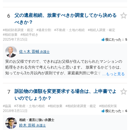
に、預金の有無及び残高の開示を求めたもので 判決を取るために、
預金の入出金履歴を調べたわけではありません。 残念ながら、事案
や目的も異なりますし、開示の内容も異なります。
6
父の遺産相続、放棄すべきか調査してから決める
べきか？
#相続財産調査・鑑定
#遺産分割
#不動産・土地の相続
#相続人調査・確定
#相続放棄
#相続手続き
2025年7月15日
役にたった
5
佐々木 晋輔
弁護士
実のお父様ですので、できればお父様が住んでおられたマンションの
処理をされる方向で考えられたらと思います。 放棄するかどうかは、
知ってから3カ月以内が原則ですが、家庭裁判所に申立すれば3カ月の
期間を伸長することができます。 その間に、財産の状況を調査して、
放棄するかどうか決めることができます。 銀行やサラ金が数年も放置
することはありませんので、数年後に借金が発見される可能性はほぼ
7
訴訟物の価額を変更要求する場合は、上申書でよ
ありません。 なお、私が扱った相続放棄を検討していた案件で、期間
いのでしょうか？
伸長して調査したところ、サラ金に対する過払金など相当な財産が見
#協議
#不動産・土地の相続
#相続放棄
#相続財産調査・鑑定
#相続税対策
つかったため相続したという事例がありました。
2018年3月11日
役にたった
6
相続・遺言に強い弁護士
鈴木 崇裕
弁護士