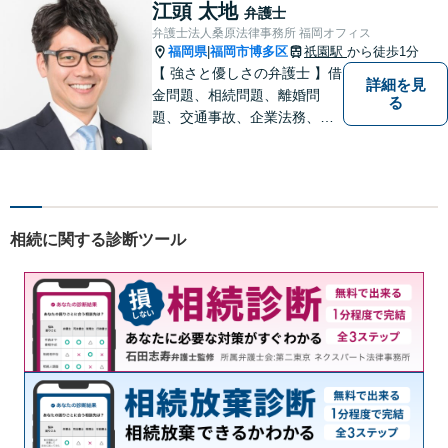
なリーガルサービスを提供い
江頭 太地
弁護士
たします。
弁護士法人桑原法律事務所 福岡オフィス
福岡県
福岡市博多区
祇園駅
から徒歩1分
|
【 強さと優しさの弁護士 】借
詳細を見
金問題、相続問題、離婚問
る
題、交通事故、企業法務、刑
事事件などのご相談を承って
おります。まずはお気軽にご
相談ください。チーム体制に
よる迅速で最適なリーガルサ
ービスを提供いたします。
相続に関する診断ツール