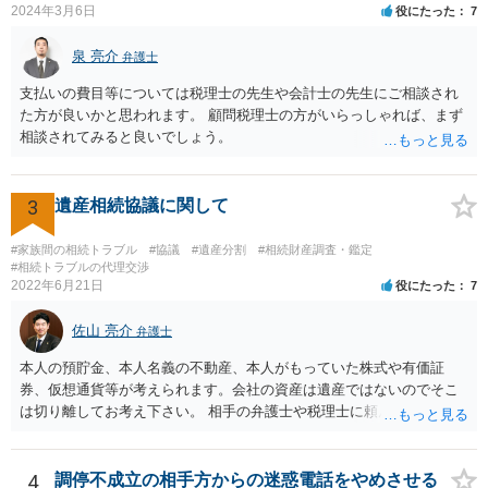
2024年3月6日
役にたった
7
立ての趣旨」のところに書いている遺産の分け方に対して意見があれ
ば、まずそれを書くとよいです。 次に「申立ての理由」のところに、
泉 亮介
なぜ調停を申し立てたのか(例えば、あかささんと話合いが出来ない／
弁護士
決裂した、など)や亡くなった方・あかささん・お姉さん間の事情やい
支払いの費目等については税理士の先生や会計士の先生にご相談され
きさつなどが書かれていると思うので、あかささんから見てそれは違
た方が良いかと思われます。 顧問税理士の方がいらっしゃれば、まず
うと感じるところは、どのように違うのか、など書くとよいです。 そ
相談されてみると良いでしょう。
の他、お姉さんの申立書には書かれていないけど、どのように遺産を
分けるかを決めるについてあかささんが重要だと考える事情があれば
(例えば、○○のときにお姉さんは亡くなった方からお金を援助してもら
3
遺産相続協議に関して
った等)、それも書くとよいです。 書かない方が良いと思うことは、遺
産分割に関係ない(と思われる)いきさつを沢山盛り込むことだと考えま
#家族間の相続トラブル
#協議
#遺産分割
#相続財産調査・鑑定
す(あくまで遺産分割に関係することに留める方が、裁判所や調停委員
#相続トラブルの代理交渉
の方に事情を理解してもらいやすいと思います)。
2022年6月21日
役にたった
7
佐山 亮介
弁護士
本人の預貯金、本人名義の不動産、本人がもっていた株式や有価証
券、仮想通貨等が考えられます。会社の資産は遺産ではないのでそこ
は切り離してお考え下さい。 相手の弁護士や税理士に頼んでも守秘義
務を理由に断られる可能性が高いです。 資料は調停を起こしてから任
意に開示を求め、応じなければ「調査嘱託」という手続きを使って銀
行等に照会をかけることになるでしょう。 不動産は、相続登記が済ん
4
調停不成立の相手方からの迷惑電話をやめさせる