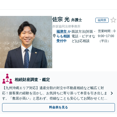
佐宗 光
弁護士
福岡県
赤坂協同法律事務所
営業時間：0
福津市
か
面談方法(対面・
らも相談
電話・ビデオな
9:00~17:00
受付中
ど)は応相談
（平日）
相続財産調査・鑑定
【九州沖縄エリア対応】遺産分割の対立や不動産相続など幅広く対
応！接客業の経験を活かし、お気持ちに寄り添って本音を引き出しま
す。「敷居が高い」と思わず、些細なことも安心してお聞かせくださ
い【初回相談無料】【夜間・休日相談可】
料金表を見る