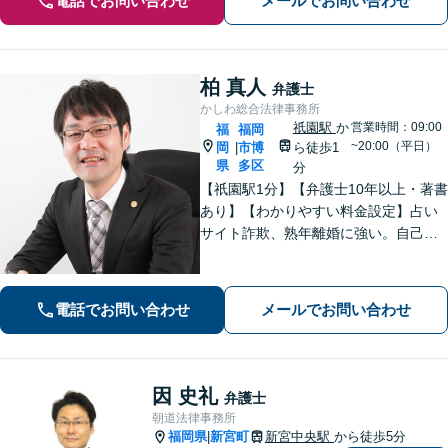
電話でお問い合わせ
メールでお問い合わせ
柏 真人
弁護士
かしわ総合法律事務所
祇園駅
か
営業時間：09:00
福
福岡
~20:00（平日）
岡
市博
ら徒歩1
|
県
多区
分
【祇園駅1分】【弁護士10年以上・著書
あり】【わかりやすい料金設定】占い
サイト詐欺、熟年離婚に強い。自己破
産や自宅を残す債務整理にも対応。丁
寧なアドバイスに定評あり。出会い系
詐欺、刑事事件（博多警察署まで徒歩5
電話でお問い合わせ
メールでお問い合わせ
分）や相続にも対応。
因 史礼
弁護士
朝道法律事務所
福岡県
新宮町
新宮中央駅
から徒歩5分
|