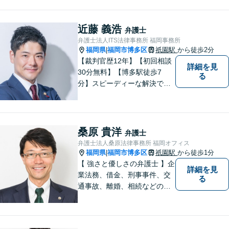
続、交通事故、労働問題など
の日常的な法律トラブルから
ビジネス上の法的課題まで、
近藤 義浩
弁護士
各種法律相談、訴訟・債権回
弁護士法人ITS法律事務所 福岡事務所
収等のご依頼を承っておりま
福岡県
福岡市博多区
祇園駅
から徒歩2分
|
す。
【裁判官歴12年】【初回相談
詳細を見
30分無料】【博多駅徒歩7
る
分】スピーディーな解決で
「困った…」を「よかっ
た！」に。裁判官経験を武器
に、お困りごとを解決して、
「明日に向かって進む力」を
桑原 貴洋
弁護士
サポートします。
弁護士法人桑原法律事務所 福岡オフィス
福岡県
福岡市博多区
祇園駅
から徒歩1分
|
【 強さと優しさの弁護士 】企
詳細を見
業法務、借金、刑事事件、交
る
通事故、離婚、相続などのご
相談を承っております。まず
はお気軽にご相談ください。
チーム体制による迅速で最適