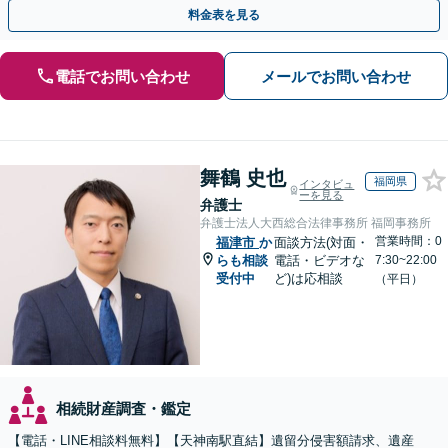
執行／事業承継など、お任せください」【休日相談あり】
料金表を見る
電話でお問い合わせ
メールでお問い合わせ
舞鶴 史也
福岡県
インタビュ
ーを見る
弁護士
弁護士法人大西総合法律事務所 福岡事務所
営業時間：0
福津市
か
面談方法(対面・
らも相談
電話・ビデオな
7:30~22:00
受付中
ど)は応相談
（平日）
相続財産調査・鑑定
【電話・LINE相談料無料】【天神南駅直結】遺留分侵害額請求、遺産