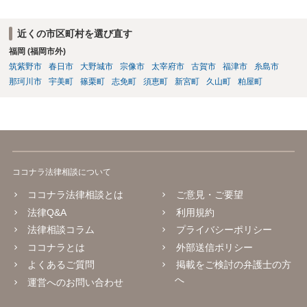
近くの市区町村を選び直す
福岡 (福岡市外)
筑紫野市
春日市
大野城市
宗像市
太宰府市
古賀市
福津市
糸島市
那珂川市
宇美町
篠栗町
志免町
須恵町
新宮町
久山町
粕屋町
ココナラ法律相談について
ココナラ法律相談とは
ご意見・ご要望
法律Q&A
利用規約
法律相談コラム
プライバシーポリシー
ココナラとは
外部送信ポリシー
よくあるご質問
掲載をご検討の弁護士の方
へ
運営へのお問い合わせ