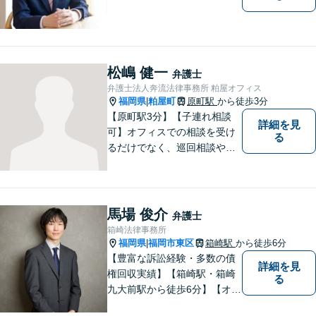
松嶋 健一
弁護士
弁護士法人奔流法律事務所 粕屋オフィス
福岡県
粕屋町
原町駅
から徒歩3分
|
【原町駅3分】【子連れ相談
詳細を見
可】オフィスでの相談を受け
る
るだけでなく、巡回相談や出
張相談を定期的に実施、住民
の皆様のニーズに応えられる
よう夜間や休日相談にも柔軟
に対応しております。安心し
馬場 俊介
弁護士
てお任せください。
箱崎法律事務所
福岡県
福岡市東区
箱崎駅
から徒歩6分
|
【豊富な訴訟経験・多数の債
詳細を見
権回収実績】【箱崎駅・箱崎
る
九大前駅から徒歩6分】【オン
ライン相談対応】離婚、相