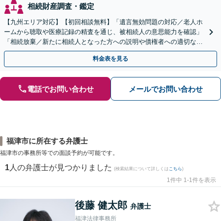
相続財産調査・鑑定
【九州エリア対応】【初回相談無料】「遺言無効問題の対応／老人ホ
ームから聴取や医療記録の精査を通じ、被相続人の意思能力を確認」
「相続放棄／新たに相続人となった方への説明や債権者への適切な対
応まで、きめ細やかにサポート」【休日・夜間相談可】
料金表を見る
電話でお問い合わせ
メールでお問い合わせ
福津市に所在する弁護士
福津市の事務所等での面談予約が可能です。
1
人の弁護士が見つかりました
(検索結果について詳しくは
こちら
)
1件中 1-1件を表示
後藤 健太郎
弁護士
福津法律事務所