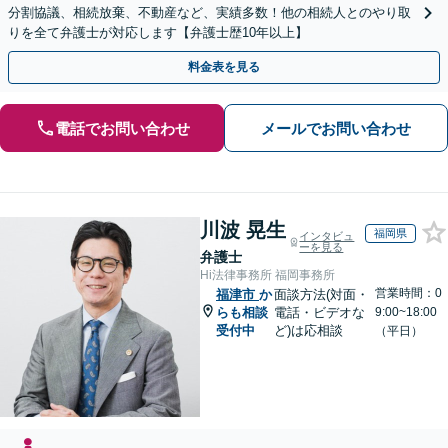
分割協議、相続放棄、不動産など、実績多数！他の相続人とのやり取
りを全て弁護士が対応します【弁護士歴10年以上】
料金表を見る
電話でお問い合わせ
メールでお問い合わせ
川波 晃生
福岡県
インタビュ
ーを見る
弁護士
Hi法律事務所 福岡事務所
営業時間：0
福津市
か
面談方法(対面・
らも相談
電話・ビデオな
9:00~18:00
受付中
ど)は応相談
（平日）