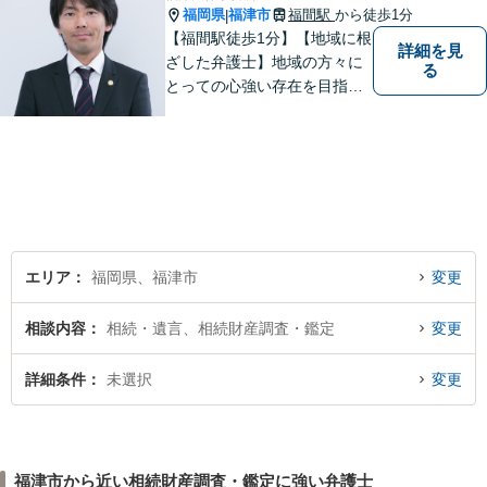
福岡県
福津市
福間駅
から徒歩1分
|
【福間駅徒歩1分】【地域に根
詳細を見
ざした弁護士】地域の方々に
る
とっての心強い存在を目指し
ます。離婚問題／相続問題／
交通事故／借金問題／刑事事
件など、幅広い法律問題に対
応可能。【明確な料金体系】
身近な法律家として気軽にご
相談いただければ幸いです。
エリア
福岡県、福津市
変更
相談内容
相続・遺言、相続財産調査・鑑定
変更
詳細条件
未選択
変更
福津市から近い相続財産調査・鑑定に強い弁護士