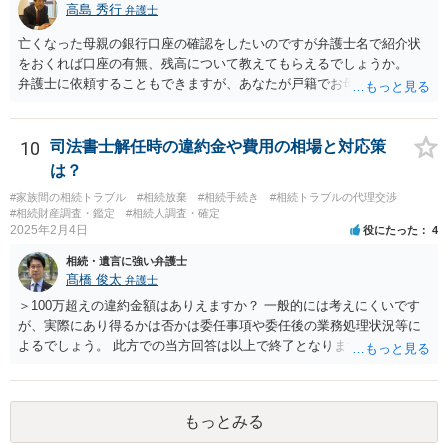
高島 秀行
弁護士
亡くなった母親の銀行口座の確認をしたいのですが弁護士名で紹介状
をおくれば口座の有無、残高について教えてもらえるでしょうか。
弁護士に依頼することもできますが、あなたが戸籍でお母さんの相続
人であり、相続人本人であることなどを証明すれば、口座の有無や残
高は教えてくれると思います。 自分ではよくわからないということ
であれば、弁護士に相談し依頼されたら良いと思います。
10
司法書士解任時の違約金や費用の相場と対応策
は？
#家族間の相続トラブル
#相続放棄
#相続手続き
#相続トラブルの代理交渉
#相続財産調査・鑑定
#相続人調査・確定
2025年2月4日
役にたった
4
相続・遺言に強い弁護士
髙橋 俊太
弁護士
＞100万超えの違約金額はありえますか？ 一般的には考えにくいです
が、実際にあり得るかは否かは委任事項や委任後の業務処理状況等に
よるでしょう。 此方での当方回答は以上で終了となりますが、参考に
なりましたら幸いです。
もっとみる