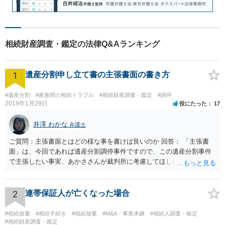
相続財産調査・鑑定の法律Q&Aランキング
1
遺産分割申し立て書の主張書面の書き方
#遺産分割
#家族間の相続トラブル
#相続財産調査・鑑定
#調停
2019年1月29日
役にたった
17
井澤 わかな
弁護士
ご質問：主張書面とはどの様な事を書けば良いのか 回答： 「主張書
面」は、今回であれば遺産分割調停事件ですので、この遺産分割事件
で主張したい事実、あかささんが裁判所に考慮してほしいと思う、亡
くなった方・あかささん・お姉さん間の事情などを記入することにな
ります。 もし、主張したい事実や考慮してほしい事情に関連して
資料を持っているようであれば、主張書面とは別で提出できます。も
2
連帯保証人が亡くなった場合
し、お姉さんに見られたくないような資料がある場合、「非開示の希
望に関する申出書」と共に提出することも考えられます。 ご質問：書
#相続放棄
#相続手続き
#相続放棄
#M&A・事業承継
#相続人調査・確定
いた方が良い事と書かない方が良い事 回答： お姉さんが申立書の「申
#相続財産調査・鑑定