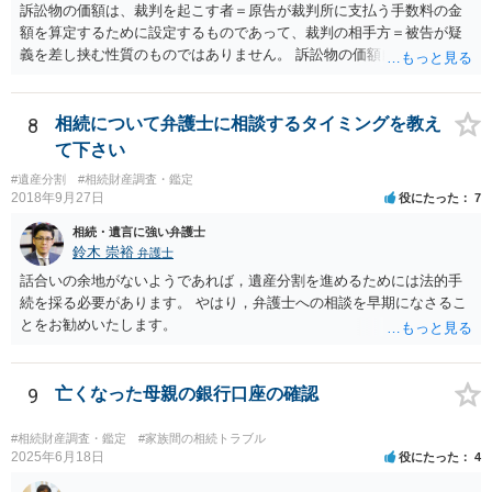
訴訟物の価額は、裁判を起こす者＝原告が裁判所に支払う手数料の金
額を算定するために設定するものであって、裁判の相手方＝被告が疑
義を差し挟む性質のものではありません。 訴訟物の価額自体が裁判の
目的（審理の対象）となることもありませんので、上申書や証拠を出
したとしても、変更されることはありません。
8
相続について弁護士に相談するタイミングを教え
て下さい
#遺産分割
#相続財産調査・鑑定
2018年9月27日
役にたった
7
相続・遺言に強い弁護士
鈴木 崇裕
弁護士
話合いの余地がないようであれば，遺産分割を進めるためには法的手
続を採る必要があります。 やはり，弁護士への相談を早期になさるこ
とをお勧めいたします。
9
亡くなった母親の銀行口座の確認
#相続財産調査・鑑定
#家族間の相続トラブル
2025年6月18日
役にたった
4