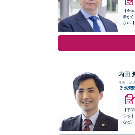
【全国
者から
さい【
内田 
弁護士法
筑紫
【下関
フット
など、