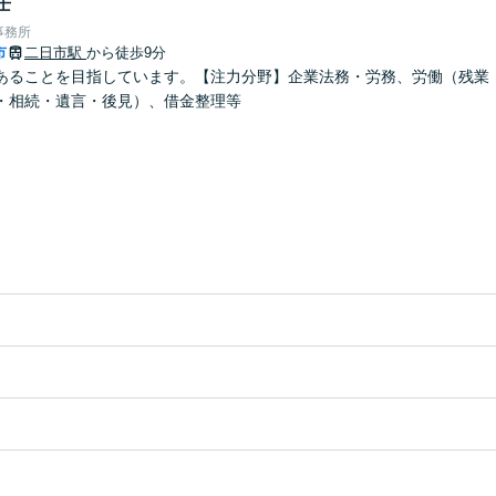
士
事務所
市
二日市駅
から徒歩9分
あることを目指しています。【注力分野】企業法務・労務、労働（残業
・相続・遺言・後見）、借金整理等