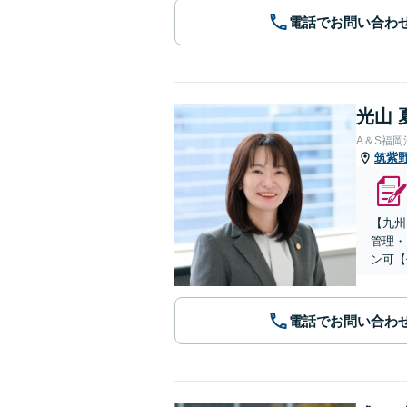
電話でお問い合わ
光山 
A＆S福
筑紫
【九州
管理・
ン可【
電話でお問い合わ