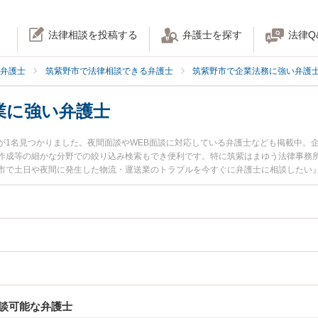
法律相談を投稿する
弁護士を探す
法律Q
弁護士
筑紫野市で法律相談できる弁護士
筑紫野市で企業法務に強い弁護
業に強い弁護士
が1名見つかりました。夜間面談やWEB面談に対応している弁護士なども掲載中。
作成等の細かな分野での絞り込み検索もでき便利です。特に筑紫はまゆう法律事務所
市で土日や夜間に発生した物流・運送業のトラブルを今すぐに弁護士に相談したい
流・運送業を法律相談できる筑紫野市内の弁護士に相談予約したい』などでお困り
談可能な弁護士