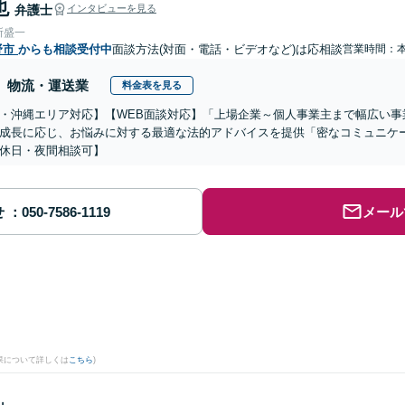
也
弁護士
インタビューを見る
所盛一
野市
からも相談受付中
面談方法(対面・電話・ビデオなど)は応相談
営業時間：
物流・運送業
料金表を見る
・沖縄エリア対応】【WEB面談対応】「上場企業～個人事業主まで幅広い事
成長に応じ、お悩みに対する最適な法的アドバイスを提供「密なコミュニケ
休日・夜間相談可】
せ
メール
果について詳しくは
こちら
)