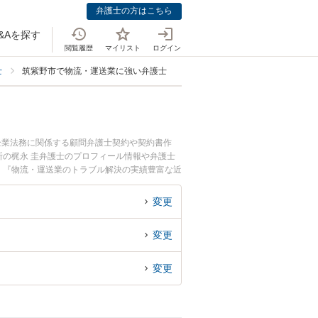
弁護士の方はこちら
&Aを探す
閲覧履歴
マイリスト
ログイン
士
筑紫野市で物流・運送業に強い弁護士
企業法務に関係する顧問弁護士契約や契約書作
の梶永 圭弁護士のプロフィール情報や弁護士
』『物流・運送業のトラブル解決の実績豊富な近
の相談者さんにおすすめです。
変更
変更
変更