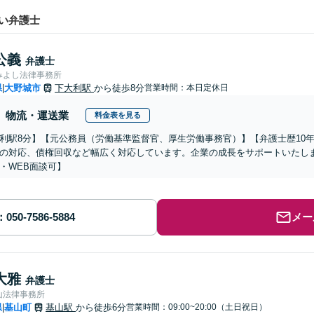
い弁護士
公義
弁護士
みよし法律事務所
県
大野城市
下大利駅
から徒歩8分
営業時間：本日定休日
|
物流・運送業
料金表を見る
利駅8分】【元公務員（労働基準監督官、厚生労働事務官）】【弁護士歴10
の対応、債権回収など幅広く対応しています。企業の成長をサポートいたし
・WEB面談可】
メー
大雅
弁護士
山法律事務所
県
基山町
基山駅
から徒歩6分
営業時間：09:00~20:00（土日祝日）
|