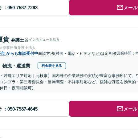
せ
メール
夏貴
弁護士
インタビューを見る
岡法律事務所弁護士法人
野市
からも相談受付中
面談方法(対面・電話・ビデオなど)は応相談
営業時間：
物流・運送業
料金表を見る
・沖縄エリア対応｜元検事】国内外の企業法務の実績が豊富な事務所にて、
コンプラ・第三者委員会・当局調査・不祥事対応など、複雑な課題を効果的
休日・夜間相談可】
せ
メール