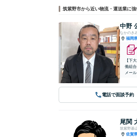
筑紫野市から近い物流・運送業に強
中野 
なかのき
福岡
【下大
働組合
メール
電話で面談予約
尾関 
筑紫野基
佐賀