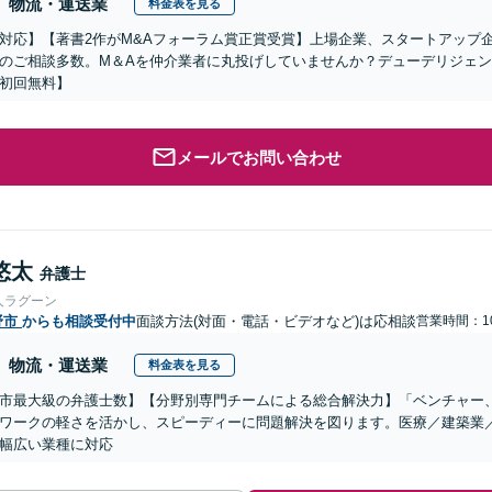
物流・運送業
料金表を見る
対応】【著書2作がM&Aフォーラム賞正賞受賞】上場企業、スタートアップ
のご相談多数。M＆Aを仲介業者に丸投げしていませんか？デューデリジェ
初回無料】
メールでお問い合わせ
悠太
弁護士
人ラグーン
野市
からも相談受付中
面談方法(対面・電話・ビデオなど)は応相談
営業時間：10
物流・運送業
料金表を見る
市最大級の弁護士数】【分野別専門チームによる総合解決力】「ベンチャー
ワークの軽さを活かし、スピーディーに問題解決を図ります。医療／建築業
幅広い業種に対応