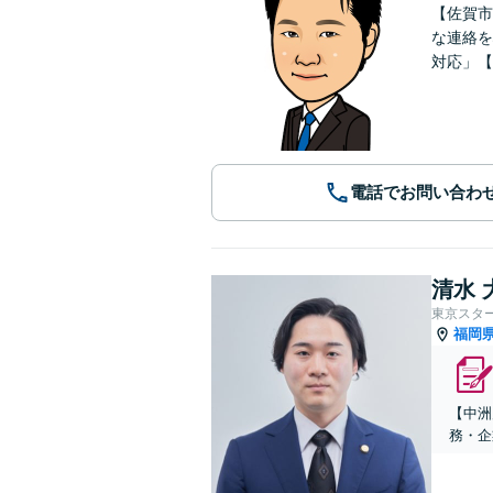
【佐賀市
な連絡を
対応」【
電話でお問い合わ
清水 
東京スタ
福岡
【中洲
務・企