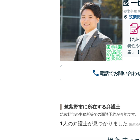
盛 一
法律事務
筑紫
【九州
特性や
案」【
電話でお問い合わ
筑紫野市に所在する弁護士
筑紫野市の事務所等での面談予約が可能です。
1
人の弁護士が見つかりました
(検索結