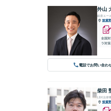
外山 
銀座エー
筑紫
全国対
ラ対策
電話でお問い合わ
柴田 
LBX法律
筑紫