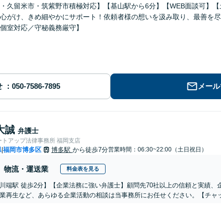
・久留米市・筑紫野市積極対応】【基山駅から6分】【WEB面談可】
心がけ、きめ細やかにサポート！依頼者様の想いを汲み取り、最善を尽
個室対応／守秘義務厳守】
せ
メール
大誠
弁護士
ートアップ法律事務所 福岡支店
県
福岡市博多区
博多駅
から徒歩7分
営業時間：06:30~22:00（土日祝日）
|
物流・運送業
料金表を見る
川端駅 徒歩2分】【企業法務に強い弁護士】顧問先70社以上の信頼と実績、
業再生など、あらゆる企業活動の相談は当事務所にお任せください。【チャッ