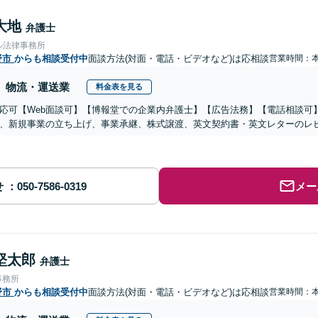
大地
弁護士
ル法律事務所
野市
からも相談受付中
面談方法(対面・電話・ビデオなど)は応相談
営業時間：
物流・運送業
料金表を見る
応可【Web面談可】【博報堂での企業内弁護士】【広告法務】【電話相談可】Yo
、新規事業の立ち上げ、事業承継、株式譲渡、英文契約書・英文レターのレ
せ
メー
堅太郎
弁護士
事務所
野市
からも相談受付中
面談方法(対面・電話・ビデオなど)は応相談
営業時間：