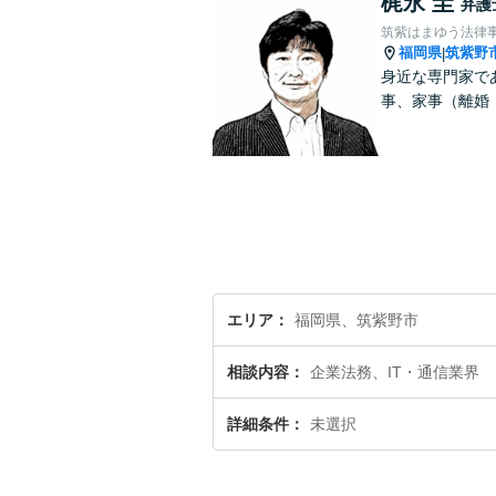
梶永 圭
弁護
筑紫はまゆう法律
福岡県
筑紫野
|
身近な専門家で
事、家事（離婚
エリア
福岡県、筑紫野市
相談内容
企業法務、IT・通信業界
詳細条件
未選択