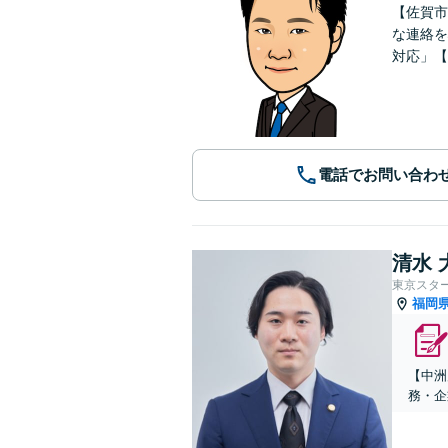
【佐賀市
な連絡を
対応」【
電話でお問い合わ
清水 
東京スタ
福岡
【中洲
務・企