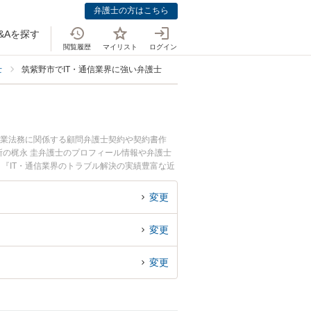
弁護士の方はこちら
&Aを探す
閲覧履歴
マイリスト
ログイン
士
筑紫野市でIT・通信業界に強い弁護士
企業法務に関係する顧問弁護士契約や契約書作
の梶永 圭弁護士のプロフィール情報や弁護士
『IT・通信業界のトラブル解決の実績豊富な近
の相談者さんにおすすめです。
変更
変更
変更