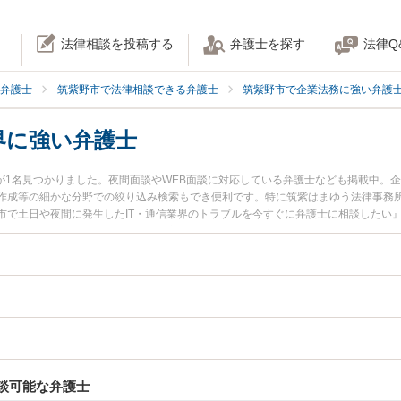
法律相談を投稿する
弁護士を探す
法律Q
弁護士
筑紫野市で法律相談できる弁護士
筑紫野市で企業法務に強い弁護
界に強い弁護士
士が1名見つかりました。夜間面談やWEB面談に対応している弁護士なども掲載中。
作成等の細かな分野での絞り込み検索もでき便利です。特に筑紫はまゆう法律事務所
市で土日や夜間に発生したIT・通信業界のトラブルを今すぐに弁護士に相談したい』
T・通信業界を法律相談できる筑紫野市内の弁護士に相談予約したい』などでお困り
談可能な弁護士