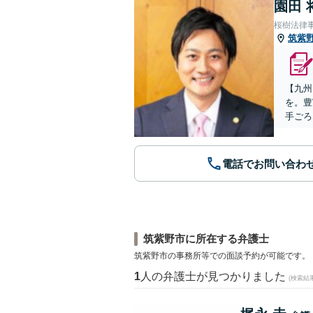
園田 
桜樹法律
筑紫
【九州
を。豊
手ごろ
電話でお問い合わ
筑紫野市に所在する弁護士
筑紫野市の事務所等での面談予約が可能です。
1
人の弁護士が見つかりました
(検索結