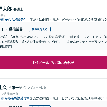
堅太郎
弁護士
事務所
野市
からも相談受付中
面談方法(対面・電話・ビデオなど)は応相談
営業時間：09
IT・通信業界
料金表を見る
対応】【著書2作がM&Aフォーラム賞正賞受賞】上場企業、スタートアップ
のご相談多数。M＆Aを仲介業者に丸投げしていませんか？デューデリジェ
初回無料】
メールでお問い合わせ
佳久
弁護士
インタビューを見る
イン法律事務所
野市
からも相談受付中
面談方法(対面・電話・ビデオなど)は応相談
営業時間：09