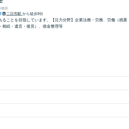
士
事務所
市
二日市駅
から徒歩9分
あることを目指しています。【注力分野】企業法務・労務、労働（残業
・相続・遺言・後見）、借金整理等