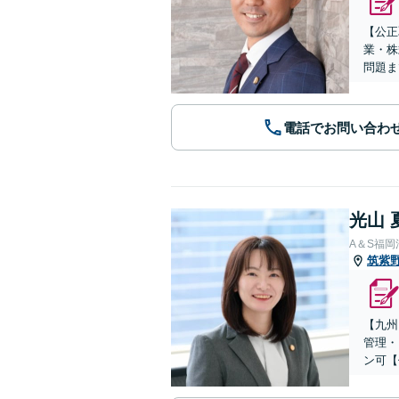
【公正
業・株
問題ま
電話でお問い合わ
光山 
A＆S福
筑紫
【九州
管理・
ン可【