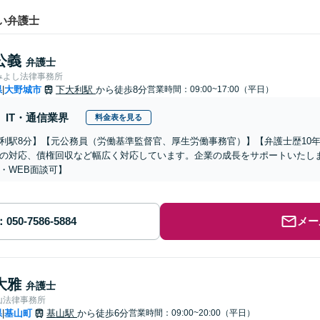
い弁護士
公義
弁護士
みよし法律事務所
県
大野城市
下大利駅
から徒歩8分
営業時間：09:00~17:00（平日）
|
IT・通信業界
料金表を見る
利駅8分】【元公務員（労働基準監督官、厚生労働事務官）】【弁護士歴10
の対応、債権回収など幅広く対応しています。企業の成長をサポートいたし
・WEB面談可】
メー
大雅
弁護士
山法律事務所
県
基山町
基山駅
から徒歩6分
営業時間：09:00~20:00（平日）
|