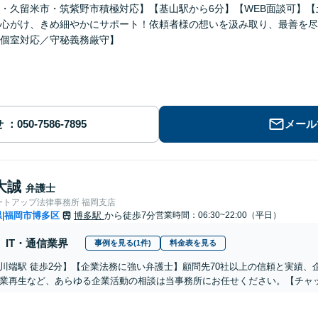
・久留米市・筑紫野市積極対応】【基山駅から6分】【WEB面談可】
心がけ、きめ細やかにサポート！依頼者様の想いを汲み取り、最善を尽
個室対応／守秘義務厳守】
せ
メール
大誠
弁護士
ートアップ法律事務所 福岡支店
県
福岡市博多区
博多駅
から徒歩7分
営業時間：06:30~22:00（平日）
|
IT・通信業界
事例を見る(1件)
料金表を見る
川端駅 徒歩2分】【企業法務に強い弁護士】顧問先70社以上の信頼と実績、
業再生など、あらゆる企業活動の相談は当事務所にお任せください。【チャッ