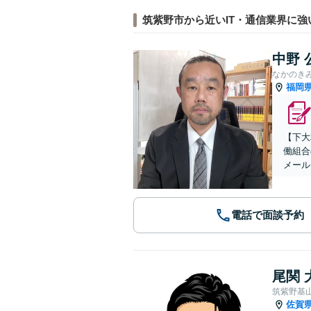
筑紫野市から近いIT・通信業界に強
中野 
なかのき
福岡
【下大
働組合
メール
電話で面談予約
尾関 
筑紫野基
佐賀