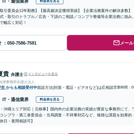
IT・通信業界
料金表を見る
取引委員会12年勤務】【最高裁決定獲得実績】【企業法務案件の解決多数】
式・取引のトラブル／広告・下請のご相談／コンプラ整備等企業法務に強み
で幅広く対応！
せ
メール
夏貴
弁護士
インタビューを見る
岡法律事務所弁護士法人
野市
からも相談受付中
面談方法(対面・電話・ビデオなど)は応相談
営業時間：09
IT・通信業界
料金表を見る
・沖縄エリア対応｜元検事】国内外の企業法務の実績が豊富な事務所にて、
コンプラ・第三者委員会・当局調査・不祥事対応など、複雑な課題を効果的
休日・夜間相談可】