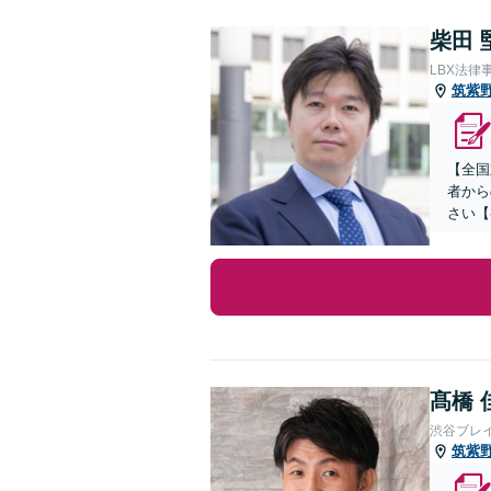
柴田 
LBX法律
筑紫
【全国
者から
さい【
髙橋 
渋谷ブレ
筑紫