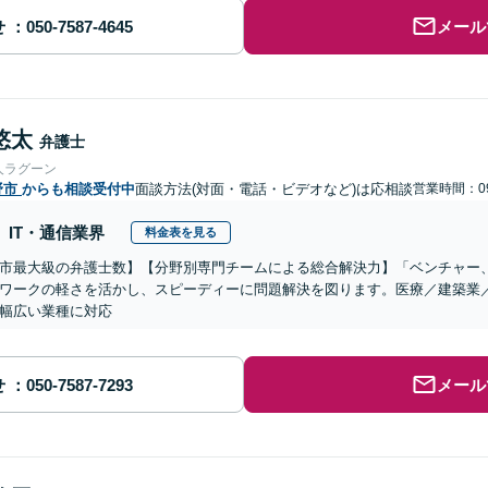
せ
メール
悠太
弁護士
人ラグーン
野市
からも相談受付中
面談方法(対面・電話・ビデオなど)は応相談
営業時間：09
IT・通信業界
料金表を見る
市最大級の弁護士数】【分野別専門チームによる総合解決力】「ベンチャー
ワークの軽さを活かし、スピーディーに問題解決を図ります。医療／建築業
幅広い業種に対応
せ
メール