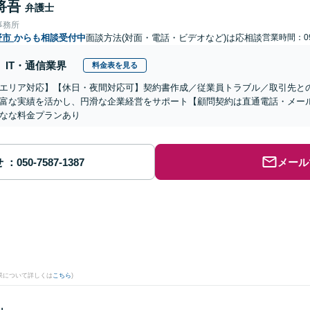
将吾
弁護士
事務所
野市
からも相談受付中
面談方法(対面・電話・ビデオなど)は応相談
営業時間：09
IT・通信業界
料金表を見る
エリア対応】【休日・夜間対応可】契約書作成／従業員トラブル／取引先と
富な実績を活かし、円滑な企業経営をサポート【顧問契約は直通電話・メー
なな料金プランあり
せ
メール
果について詳しくは
こちら
)