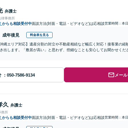
光
弁護士
法律事務所
市
からも相談受付中
面談方法(対面・電話・ビデオなど)は応相談
営業時間：本
成年後見
料金表を見る
沖縄エリア対応】遺産分割の対立や不動産相続など幅広く対応！接客業の経
き出します。「敷居が高い」と思わず、些細なことも安心してお聞かせくだ
せ
メール
孝久
弁護士
事務所
市
からも相談受付中
面談方法(対面・電話・ビデオなど)は応相談
営業時間：本