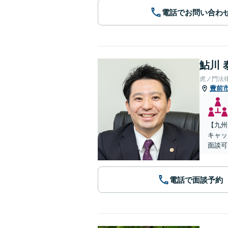
電話でお問い合わ
鮎川 
虎ノ門法
豊前
【九州
キャッ
面談可
電話で面談予約