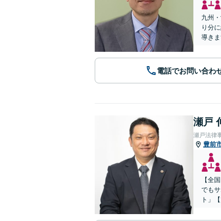
九州・
り分に
導きま
電話でお問い合わ
瀬戸 
瀬戸法律
豊前
【全国
でもサ
ト」【