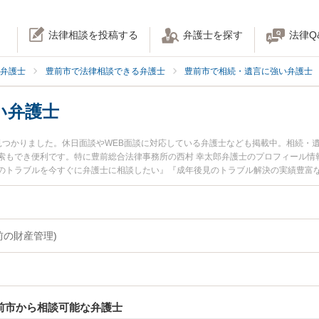
法律相談を投稿する
弁護士を探す
法律Q
弁護士
豊前市で法律相談できる弁護士
豊前市で相続・遺言に強い弁護士
い弁護士
見つかりました。休日面談やWEB面談に対応している弁護士なども掲載中。相続・
索もでき便利です。特に豊前総合法律事務所の西村 幸太郎弁護士のプロフィール情
のトラブルを今すぐに弁護士に相談したい』『成年後見のトラブル解決の実績豊富
相談予約したい』などでお困りの相談者さんにおすすめです。
前の財産管理)
前市から相談可能な弁護士