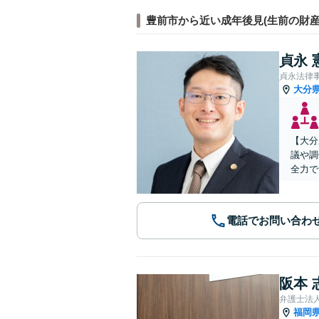
豊前市から近い成年後見(生前の財産
貞永 
貞永法律
大分
【大分
議や調
全力で
電話でお問い合わ
阪本 
弁護士法
福岡