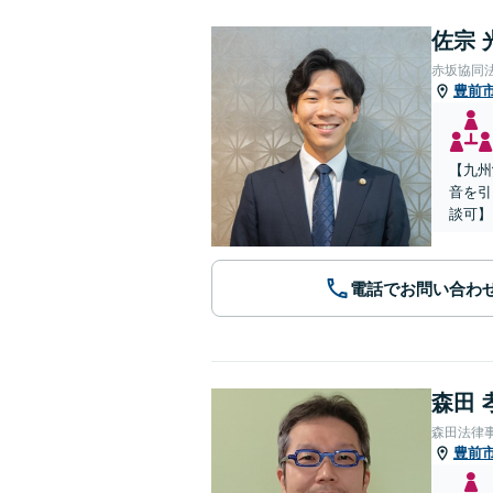
佐宗 
赤坂協同
豊前
【九州
音を引
談可】
電話でお問い合わ
森田 
森田法律
豊前