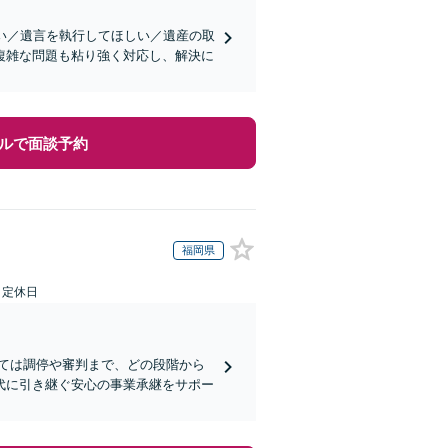
い／遺言を執行してほしい／遺産の取
複雑な問題も粘り強く対応し、解決に
ルで面談予約
福岡県
日定休日
ては調停や審判まで、どの段階から
代に引き継ぐ安心の事業承継をサポー