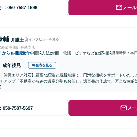
せ
メール
泰輔
弁護士
インタビューを見る
律経済事務所 長崎支店
市
からも相談受付中
面談方法(対面・電話・ビデオなど)は応相談
営業時間：本
成年後見
料金表を見る
・沖縄エリア対応】豊富な経験と最新知識で、円滑な相続をサポートいたし
チアップ「不動産がらみの遺産分割もお任せ」遺言書の作成で、万全な生前
】
メー