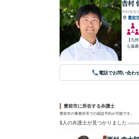
𠮷村
𠮷村俊吾
豊前
【九州
も遠慮
電話でお問い合わ
豊前市に所在する弁護士
豊前市の事務所等での面談予約が可能です。
1
人の弁護士が見つかりました
(検索結