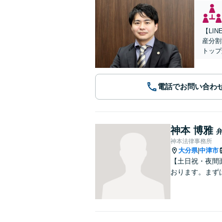
【LI
産分割
トップ
電話でお問い合わ
神本 博雅
神本法律事務所
大分県
中津市
|
【土日祝・夜間
おります。まず