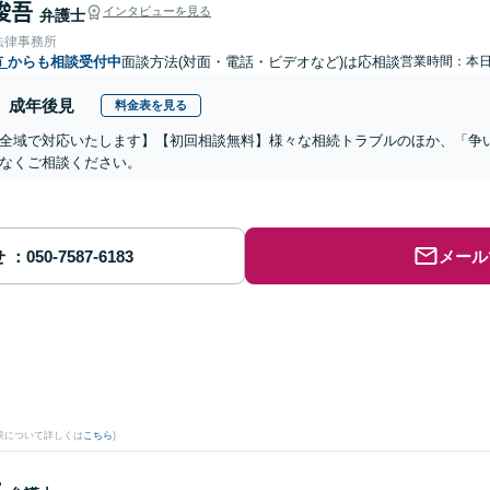
 俊吾
インタビューを見る
弁護士
法律事務所
市
からも相談受付中
面談方法(対面・電話・ビデオなど)は応相談
営業時間：本
成年後見
料金表を見る
全域で対応いたします】【初回相談無料】様々な相続トラブルのほか、「争
なくご相談ください。
せ
メール
果について詳しくは
こちら
)