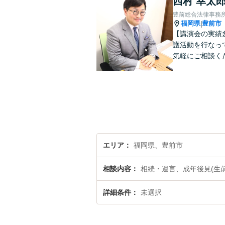
西村 幸太
豊前総合法律事務
福岡県
豊前市
|
【講演会の実績
護活動を行なっ
気軽にご相談く
エリア
福岡県、豊前市
相談内容
相続・遺言、成年後見(生
詳細条件
未選択