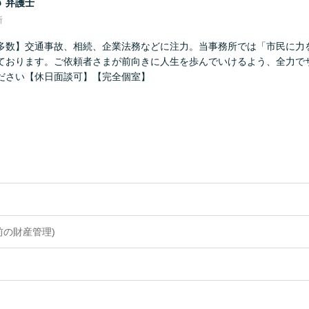
郎
弁護士
所
多数】交通事故、相続、企業法務などに注力。当事務所では「市民に力
ております。ご依頼者さまが前向きに人生を歩んでいけるよう、全力で
ださい【休日面談可】【完全個室】
前の財産管理)