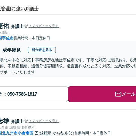
管理)に強い弁護士
憲佑
弁護士
インタビューを見る
事務所
県
宇佐市
営業時間：本日定休日
|
成年後見
料金表を見る
県北を中心に対応】事務所所在地は宇佐市です。丁寧な対応に定評あり。税
停、不動産相続、遺留分侵害額請求、遺言書作成など広く対応。企業対応で
サポートいたします
せ
メール
志雄
弁護士
インタビューを見る
人自由 城野法律事務所
県
北九州市小倉南区
城野駅
から徒歩3分
営業時間：本日定休日
|