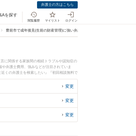
弁護士の方はこちら
&Aを探す
閲覧履歴
マイリスト
ログイン
豊前市で成年後見(生前の財産管理)に強い弁護士
遺言に関係する家族間の相続トラブルや認知症の
報や弁護士費用、強みなどが注目されていま
な近くの弁護士を検索したい』『初回相談無料で
変更
変更
変更