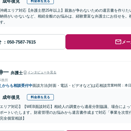
成年後見
料金表を見る
沖縄エリア対応【弁護士歴25年以上】親族が争わないための遺言書を作りた
納得がいかないなど、相続全般のお悩みは、経験豊富な弁護士にお任せを。
す。
せ
メー
伸一
弁護士
インタビューを見る
事務所
市
からも相談受付中
面談方法(対面・電話・ビデオなど)は応相談
営業時間：本
成年後見
料金表を見る
エリア対応】【WEB面談対応】相続人の調査から遺産分割協議、場合によっ
ポートいたします。財産管理のお悩みから遺言書作成まで対応「事業を次世
完全個室相談】