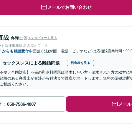
メールでお問い合わせ
直哉
弁護士
インタビューを見る
ート法律事務所 名古屋オフィス
市
からも相談受付中
面談方法(対面・電話・ビデオなど)は応相談
営業時間：09:
セックスレスによる離婚問題
料金表を見る
不要／全国対応】不倫の慰謝料問題は請求したい方・請求された方の双方に
経験のある弁護士が交渉から解決まで徹底サポートします。無料の証拠診断
ご相談ください。
せ
メール