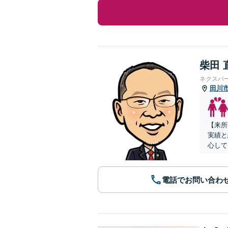
柴田 
ネクスパ
田川
【来所
実績と
心して
電話でお問い合わ