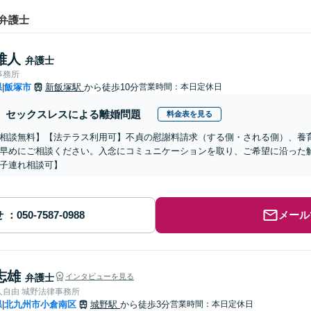
弁護士
雅人
弁護士
事務所
県
飯塚市
新飯塚駅
から徒歩10分
営業時間：本日定休日
|
セックスレスによる離婚問題
料金表を見る
相談無料】【法テラス利用可】不貞の慰謝料請求（する側・される側）、養
早めにご相談ください。入念にコミュニケーションを取り、ご希望に沿った
子連れ相談可】
せ
メール
志雄
弁護士
インタビューを見る
人自由 城野法律事務所
県
北九州市小倉南区
城野駅
から徒歩3分
営業時間：本日定休日
|