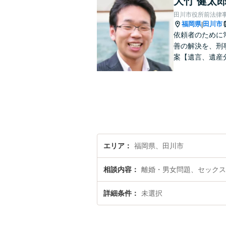
大竹 健太
田川市役所前法律
福岡県
田川市
|
依頼者のために
善の解決を、刑
案【遺言、遺産
エリア
福岡県、田川市
相談内容
離婚・男女問題、セックス
詳細条件
未選択