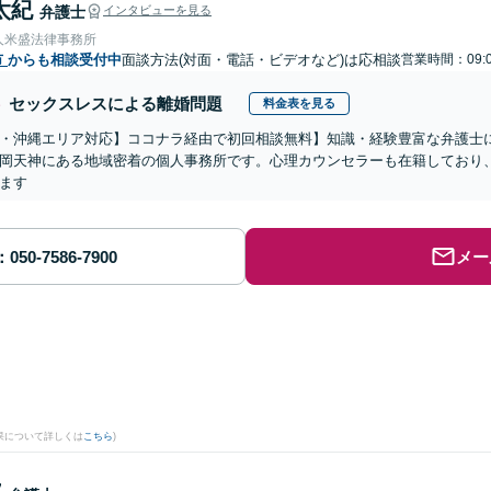
太紀
弁護士
インタビューを見る
人米盛法律事務所
市
からも相談受付中
面談方法(対面・電話・ビデオなど)は応相談
営業時間：09:
セックスレスによる離婚問題
料金表を見る
・沖縄エリア対応】ココナラ経由で初回相談無料】知識・経験豊富な弁護士に
岡天神にある地域密着の個人事務所です。心理カウンセラーも在籍しており
ます
メー
果について詳しくは
こちら
)