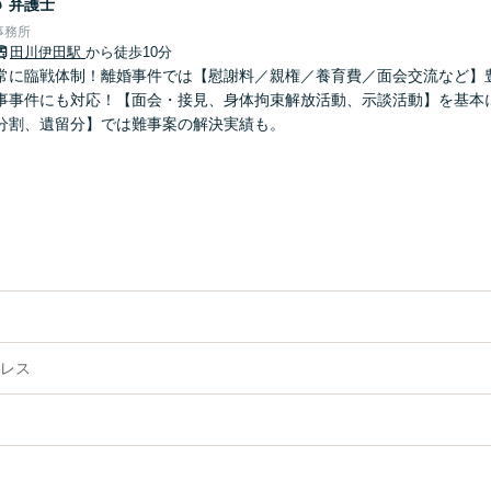
郎
弁護士
事務所
田川伊田駅
から徒歩10分
常に臨戦体制！離婚事件では【慰謝料／親権／養育費／面会交流など】
事事件にも対応！【面会・接見、身体拘束解放活動、示談活動】を基本
分割、遺留分】では難事案の解決実績も。
レス