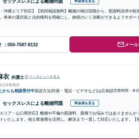
セックスレスによる離婚問題
料金表を見る
・沖縄エリア対応】【初回相談無料】離婚の検討段階から、慰謝料請求や財
。将来の選択肢と法的権利を明確にし、納得のいく決断ができるようサポー
せ
メール
麻衣
弁護士
インタビューを見る
﨑法律事務所
市
からも相談受付中
面談方法(対面・電話・ビデオなど)は応相談
営業時間：本
セックスレスによる離婚問題
料金表を見る
エリア・山口県対応】離婚や不倫の慰謝料、親権でお悩みではありませんか
トいたします。他士業連携を活用し、解決まで一貫して対応いたします。【初