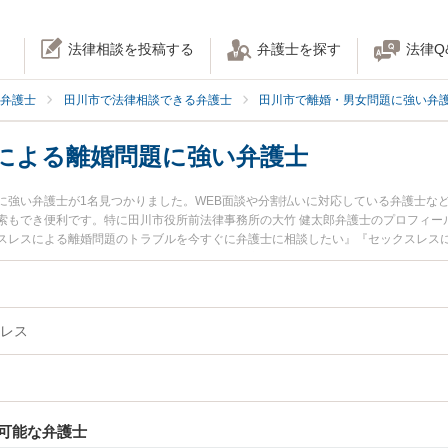
法律相談を投稿する
弁護士を探す
法律Q
弁護士
田川市で法律相談できる弁護士
田川市で離婚・男女問題に強い弁
による離婚問題に強い弁護士
に強い弁護士が1名見つかりました。WEB面談や分割払いに対応している弁護士な
索もでき便利です。特に田川市役所前法律事務所の大竹 健太郎弁護士のプロフィー
スレスによる離婚問題のトラブルを今すぐに弁護士に相談したい』『セックスレス
クスレスによる離婚問題を法律相談できる田川市内の弁護士に相談予約したい』な
レス
可能な弁護士