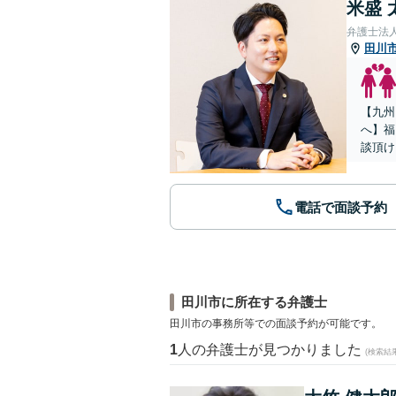
米盛 
弁護士法
田川
【九州
へ】福
談頂け
電話で面談予約
田川市に所在する弁護士
田川市の事務所等での面談予約が可能です。
1
人の弁護士が見つかりました
(検索結