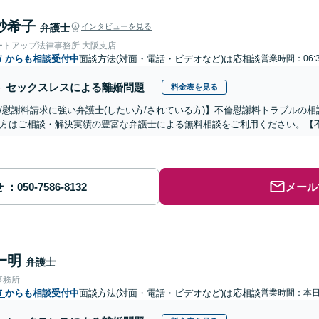
紗希子
弁護士
インタビューを見る
ートアップ法律事務所 大阪支店
市
からも相談受付中
面談方法(対面・電話・ビデオなど)は応相談
営業時間：06:
セックスレスによる離婚問題
料金表を見る
/慰謝料請求に強い弁護士(したい方/されている方)】不倫慰謝料トラブルの相
方はご相談・解決実績の豊富な弁護士による無料相談をご利用ください。【
せ
メール
一明
弁護士
事務所
市
からも相談受付中
面談方法(対面・電話・ビデオなど)は応相談
営業時間：本