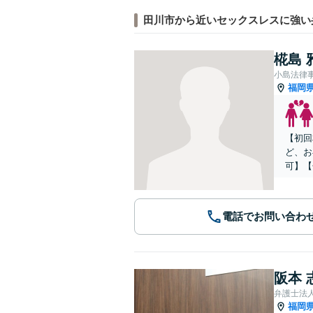
田川市から近いセックスレスに強い
椛島 
小島法律
福岡
【初回
ど、お
可】【
電話でお問い合わ
阪本 
弁護士法
福岡