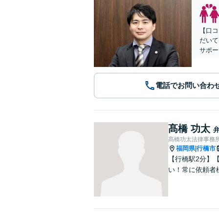
【口コ
だいて
サポー
電話でお問い合わ
髙橋 功太
髙橋功太法律事務
福岡県
行橋市
|
【行橋駅2分】【
い！常に依頼者