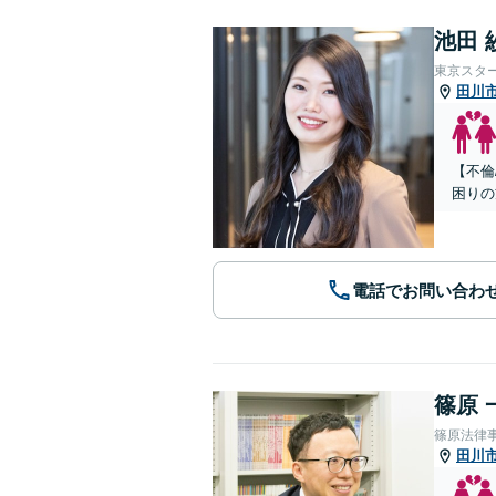
池田 
東京スタ
田川
【不倫
困りの
電話でお問い合わ
篠原 
篠原法律
田川