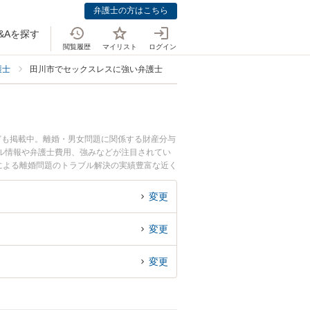
弁護士の方はこちら
&Aを探す
閲覧履歴
マイリスト
ログイン
護士
田川市でセックスレスに強い弁護士
ども掲載中。離婚・男女問題に関係する財産分与
ル情報や弁護士費用、強みなどが注目されてい
による離婚問題のトラブル解決の実績豊富な近く
どでお困りの相談者さんにおすすめです。
変更
変更
変更