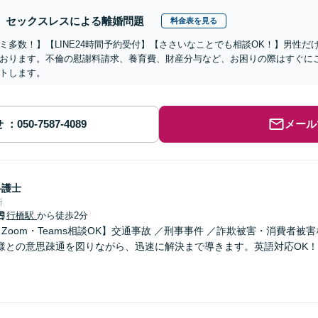
セックスレスによる離婚問題
料金表を見る
ミ多数！】【LINE24時間予約受付】【ささいなことでも相談OK！】男性
おります。不倫の慰謝料請求、養育費、財産分与など、お困りの際はすぐに
トします。
せ
メール
弁護士
所
行橋駅
から徒歩2分
Zoom・Teams相談OK】交通事故 ／刑事事件 ／詐欺被害・消費者被
様との意思疎通を図りながら、迅速に解決まで導きます。英語対応OK