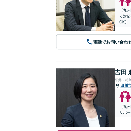
【九州
く対応
OK】
電話でお問い合わ
吉田 
平井・柏
田川
【九州
サポー