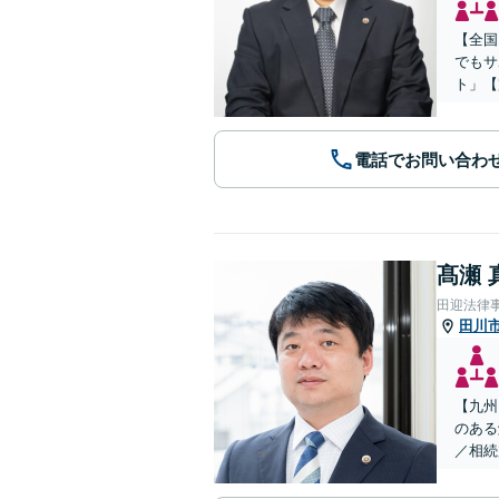
【全国
でもサ
ト」【
電話でお問い合わ
髙瀬 
田迎法律
田川
【九州
のある
／相続