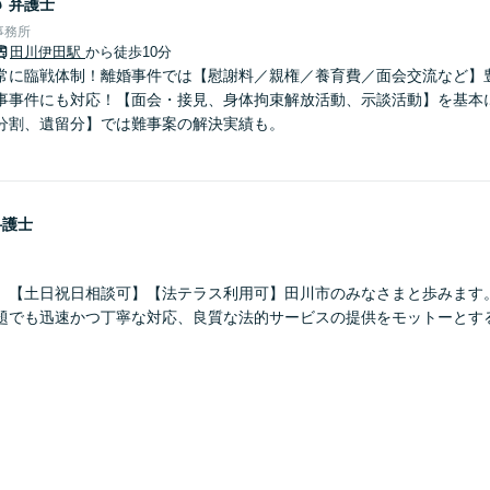
郎
弁護士
事務所
田川伊田駅
から徒歩10分
常に臨戦体制！離婚事件では【慰謝料／親権／養育費／面会交流など】
事事件にも対応！【面会・接見、身体拘束解放活動、示談活動】を基本
分割、遺留分】では難事案の解決実績も。
弁護士
】【土日祝日相談可】【法テラス利用可】田川市のみなさまと歩みます
題でも迅速かつ丁寧な対応、良質な法的サービスの提供をモットーとす