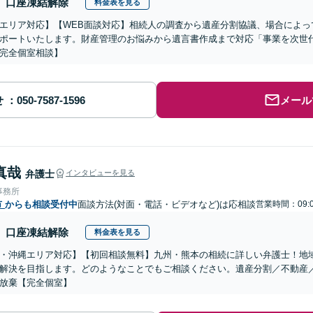
口座凍結解除
料金表を見る
エリア対応】【WEB面談対応】相続人の調査から遺産分割協議、場合によっ
ポートいたします。財産管理のお悩みから遺言書作成まで対応「事業を次世
完全個室相談】
せ
メール
真哉
弁護士
インタビューを見る
事務所
市
からも相談受付中
面談方法(対面・電話・ビデオなど)は応相談
営業時間：09:0
口座凍結解除
料金表を見る
・沖縄エリア対応】【初回相談無料】九州・熊本の相続に詳しい弁護士！地
解決を目指します。どのようなことでもご相談ください。遺産分割／不動産
放棄【完全個室】