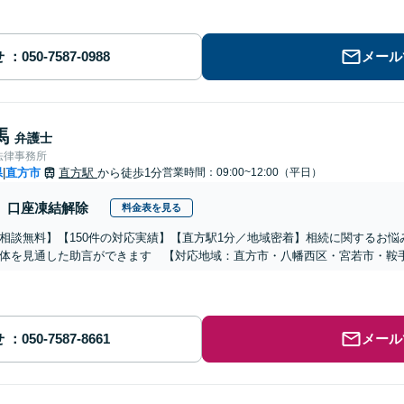
せ
メール
馬
弁護士
法律事務所
県
直方市
直方駅
から徒歩1分
営業時間：09:00~12:00（平日）
|
口座凍結解除
料金表を見る
相談無料】【150件の対応実績】【直方駅1分／地域密着】相続に関するお
体を見通した助言ができます 【対応地域：直方市・八幡西区・宮若市・鞍
せ
メール