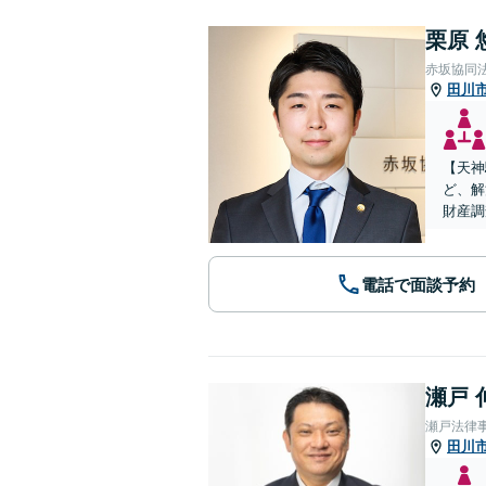
栗原 
赤坂協同
田川
【天神
ど、解
財産調
電話で面談予約
瀬戸 
瀬戸法律
田川