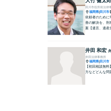
大竹 健太
田川市役所前法律
福岡県
田川市
|
依頼者のために
善の解決を、刑
案【遺言、遺産
井田 和宏
井田法律事務所
福岡県
田川市
|
【初回相談無料
方などどんな問