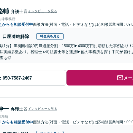
悠輔
弁護士
インタビューを見る
法律事務所
市
からも相談受付中
面談方法(対面・電話・ビデオなど)は応相談
営業時間：09:0
口座凍結解除
料金表を見る
駅1分】🟥初回相談0円🟥遺産分割・1500万▶4000万円に増額した事例あ
決実績多数あり。税理士や司法書士等と連携▶他の事務所を探す手間が省け
査も◎
メー
伸一
弁護士
インタビューを見る
事務所
市
からも相談受付中
面談方法(対面・電話・ビデオなど)は応相談
営業時間：09:0