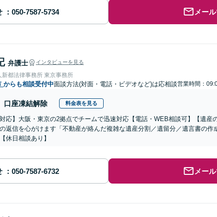
せ
メール
記
弁護士
インタビューを見る
人新都法律事務所 東京事務所
市
からも相談受付中
面談方法(対面・電話・ビデオなど)は応相談
営業時間：09:0
口座凍結解除
料金表を見る
対応】大阪・東京の2拠点でチームで迅速対応【電話・WEB相談可】【遺産
の返信を心がけます「不動産が絡んだ複雑な遺産分割／遺留分／遺言書の作
【休日相談あり】
せ
メール