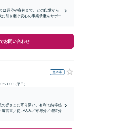
ては調停や審判まで、どの段階から
代に引き継ぐ安心の事業承継をサポー
でお問い合わせ
熊本県
0~21:00（平日）
域の皆さまに寄り添い、有利で納得感
／遺言書／使い込み／寄与分／遺留分