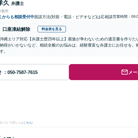
孝久
弁護士
事務所
市
からも相談受付中
面談方法(対面・電話・ビデオなど)は応相談
営業時間：09:0
口座凍結解除
料金表を見る
沖縄エリア対応【弁護士歴25年以上】親族が争わないための遺言書を作りた
納得がいかないなど、相続全般のお悩みは、経験豊富な弁護士にお任せを。
す。
せ
メー
果について詳しくは
こちら
)