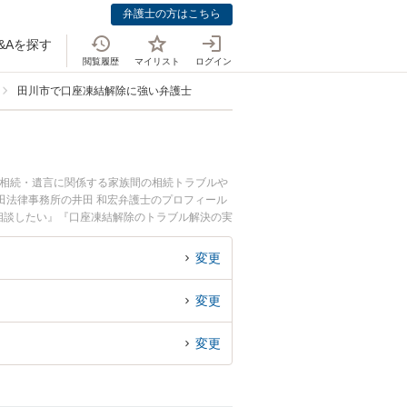
弁護士の方はこちら
&Aを探す
閲覧履歴
マイリスト
ログイン
田川市で口座凍結解除に強い弁護士
。相続・遺言に関係する家族間の相続トラブルや
田法律事務所の井田 和宏弁護士のプロフィール
相談したい』『口座凍結解除のトラブル解決の実
でお困りの相談者さんにおすすめです。
変更
変更
変更