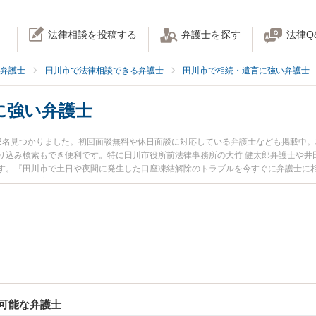
法律相談を投稿する
弁護士を探す
法律Q
弁護士
田川市で法律相談できる弁護士
田川市で相続・遺言に強い弁護士
に強い弁護士
2名見つかりました。初回面談無料や休日面談に対応している弁護士なども掲載中
り込み検索もでき便利です。特に田川市役所前法律事務所の大竹 健太郎弁護士や井
す。『田川市で土日や夜間に発生した口座凍結解除のトラブルを今すぐに弁護士に
談無料で口座凍結解除を法律相談できる田川市内の弁護士に相談予約したい』など
可能な弁護士