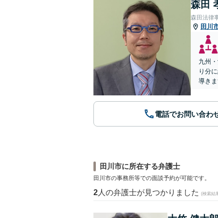
森田 
森田法律
田川
九州・
り分に
導きま
電話でお問い合わ
田川市に所在する弁護士
田川市の事務所等での面談予約が可能です。
2
人の弁護士が見つかりました
(検索結