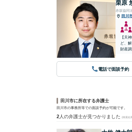
栗原 
赤坂協同
田川
【天神
ど、解
財産調
電話で面談予約
田川市に所在する弁護士
田川市の事務所等での面談予約が可能です。
2
人の弁護士が見つかりました
(検索結