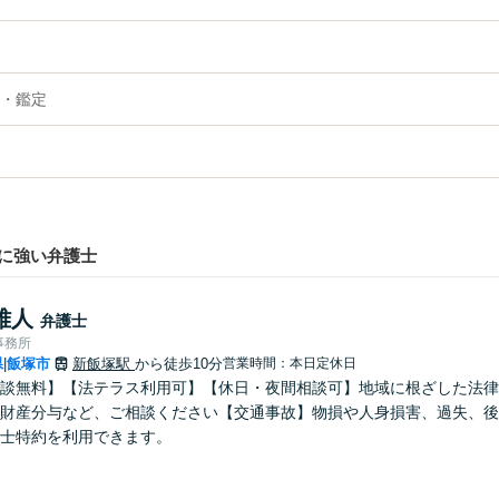
・鑑定
に強い弁護士
雅人
弁護士
事務所
県
飯塚市
新飯塚駅
から徒歩10分
営業時間：本日定休日
|
談無料】【法テラス利用可】【休日・夜間相談可】地域に根ざした法律
財産分与など、ご相談ください【交通事故】物損や人身損害、過失、後
士特約を利用できます。