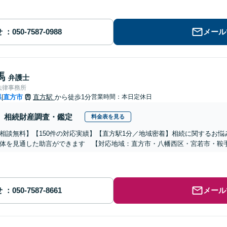
せ
メール
馬
弁護士
法律事務所
県
直方市
直方駅
から徒歩1分
営業時間：本日定休日
|
相続財産調査・鑑定
料金表を見る
相談無料】【150件の対応実績】【直方駅1分／地域密着】相続に関するお
体を見通した助言ができます 【対応地域：直方市・八幡西区・宮若市・鞍
せ
メール