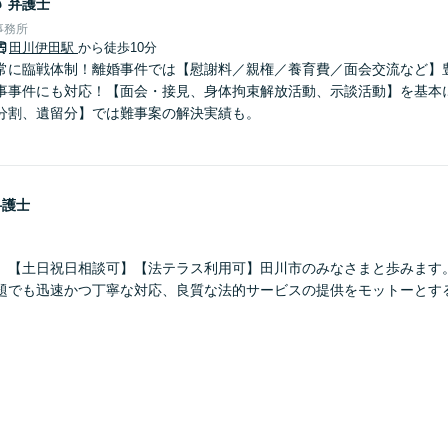
郎
弁護士
事務所
田川伊田駅
から徒歩10分
常に臨戦体制！離婚事件では【慰謝料／親権／養育費／面会交流など】
事事件にも対応！【面会・接見、身体拘束解放活動、示談活動】を基本
分割、遺留分】では難事案の解決実績も。
弁護士
】【土日祝日相談可】【法テラス利用可】田川市のみなさまと歩みます
題でも迅速かつ丁寧な対応、良質な法的サービスの提供をモットーとす