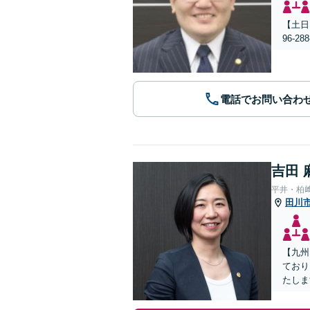
【土日
96-
電話でお問い合わ
吉田 
平井・柏
田川
【九州
ており
たしま