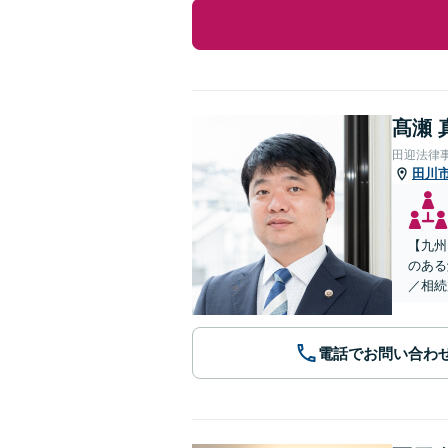
髙瀬 
田迎法律
田川
【九州
のある
／相続
電話でお問い合わ