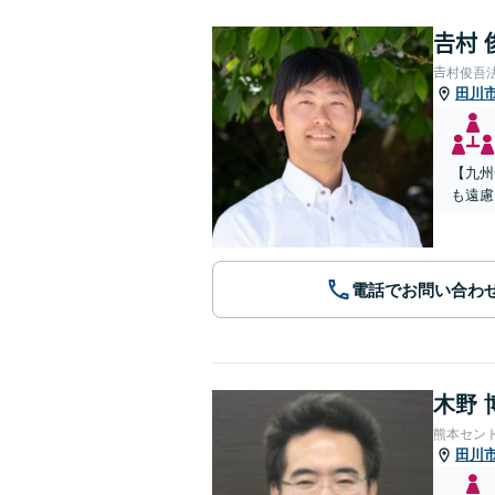
𠮷村
𠮷村俊吾
田川
【九州
も遠慮
電話でお問い合わ
木野 
熊本セン
田川