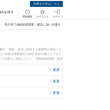
弁護士の方はこちら
&Aを探す
閲覧履歴
マイリスト
ログイン
田川市で相続財産調査・鑑定に強い弁護士
掲載中。相続・遺言に関係する家族間の相続トラ
士や井田法律事務所の井田 和宏弁護士のプロフ
ぐに弁護士に相談したい』『相続財産調査・鑑定
士に相談予約したい』などでお困りの相談者さん
変更
変更
変更