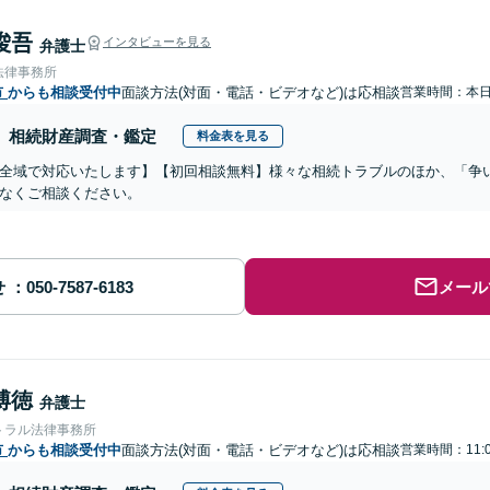
 俊吾
インタビューを見る
弁護士
法律事務所
市
からも相談受付中
面談方法(対面・電話・ビデオなど)は応相談
営業時間：本
相続財産調査・鑑定
料金表を見る
全域で対応いたします】【初回相談無料】様々な相続トラブルのほか、「争
なくご相談ください。
せ
メール
博徳
弁護士
トラル法律事務所
市
からも相談受付中
面談方法(対面・電話・ビデオなど)は応相談
営業時間：11: