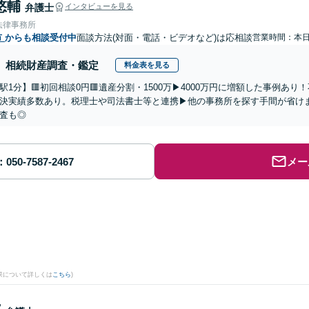
悠輔
弁護士
インタビューを見る
法律事務所
市
からも相談受付中
面談方法(対面・電話・ビデオなど)は応相談
営業時間：本
相続財産調査・鑑定
料金表を見る
駅1分】🟥初回相談0円🟥遺産分割・1500万▶4000万円に増額した事例あ
決実績多数あり。税理士や司法書士等と連携▶他の事務所を探す手間が省け
査も◎
メー
果について詳しくは
こちら
)