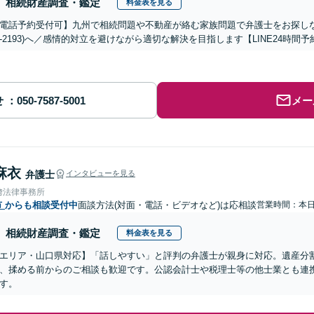
相続財産調査・鑑定
料金表を見る
電話予約受付可】九州で相続問題や不動産が絡む家族問題で弁護士をお探しなら熊
288-2193)へ／感情的対立を避けながら適切な解決を目指します【LINE24
せ
メー
麻衣
弁護士
インタビューを見る
﨑法律事務所
市
からも相談受付中
面談方法(対面・電話・ビデオなど)は応相談
営業時間：本
相続財産調査・鑑定
料金表を見る
エリア・山口県対応】「話しやすい」と評判の弁護士が親身に対応。遺産分
、揉める前からのご相談も歓迎です。公認会計士や税理士等の他士業とも連
す。