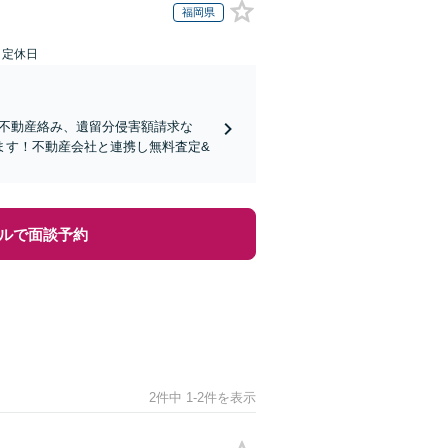
福岡県
日定休日
り！不動産絡み、遺留分侵害額請求な
ます！不動産会社と連携し無料査定&
ルで面談予約
2件中 1-2件を表示