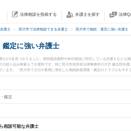
法律相談を投稿する
弁護士を探す
法律Q
弁護士
田川市で法律相談できる弁護士
田川市で相続・遺言に強い弁護士
・鑑定に強い弁護士
護士が2名見つかりました。初回面談無料や休日面談に対応している弁護士なども
での絞り込み検索もでき便利です。特に田川市役所前法律事務所の大竹 健太郎弁護
ています。『田川市で土日や夜間に発生した相続財産調査・鑑定のトラブルを今す
索したい』『初回相談無料で相続財産調査・鑑定を法律相談できる田川市内の弁護
・鑑定
ら相談可能な弁護士