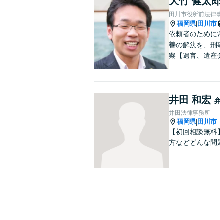
大竹 健太
田川市役所前法律
福岡県
田川市
|
依頼者のために
善の解決を、刑
案【遺言、遺産
井田 和宏
井田法律事務所
福岡県
田川市
|
【初回相談無料
方などどんな問