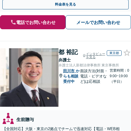
料金表を見る
電話でお問い合わせ
メールでお問い合わせ
都 裕記
東京都
インタビュー
を見る
弁護士
弁護士法人新都法律事務所 東京事務所
営業時間：0
田川市
か
面談方法(対面・
らも相談
電話・ビデオな
9:00~19:00
受付中
ど)は応相談
（平日）
生前贈与
【全国対応】大阪・東京の2拠点でチームで迅速対応【電話・WEB相