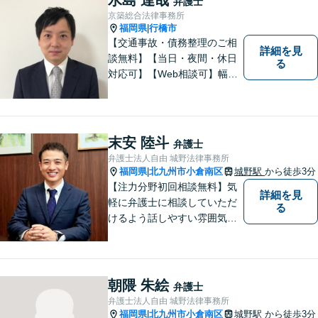
弁護士
京築総合法律事務所
福岡県
行橋市
|
【交通事故・債務整理のご相
詳細を見
談無料】【当日・夜間・休日
る
対応可】【Web相談可】幅広
い事件を取り扱ってまいりま
した。お気軽にご相談くださ
い。
末安 陸斗
弁護士
弁護士法人自由 城野法律事務所
福岡県
北九州市小倉南区
城野駅
から徒歩3分
|
【注力分野初回相談無料】気
詳細を見
軽に弁護士に相談していただ
る
けるよう話しやすい雰囲気を
作り、相談者さまのお悩みに
寄り添うことを大切にしてお
ります。お困りごとがあれ
ば、些細なことでもお気軽に
朝隈 朱絵
弁護士
お問い合わせください。
弁護士法人自由 城野法律事務所
福岡県
北九州市小倉南区
城野駅
から徒歩3分
|