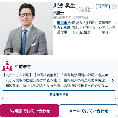
川波 晃生
福岡県
インタビュ
ーを見る
弁護士
Hi法律事務所 福岡事務所
営業時間：0
田川市
か
面談方法(対面・
らも相談
電話・ビデオな
9:00~18:00
受付中
ど)は応相談
（平日）
生前贈与
【九州エリア対応】【初回相談無料】「遺言無効問題の対応／老人ホ
ームから聴取や医療記録の精査を通じ、被相続人の意思能力を確認」
「相続放棄／新たに相続人となった方への説明や債権者への適切な対
応まで、きめ細やかにサポート」【休日・夜間相談可】
料金表を見る
電話でお問い合わせ
メールでお問い合わせ