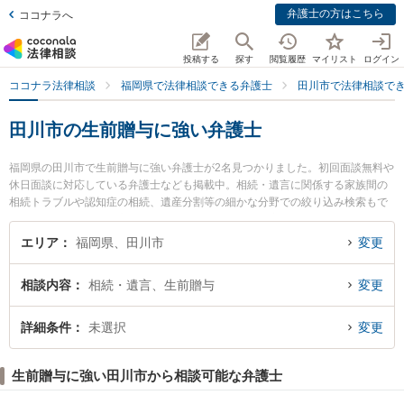
弁護士の方はこちら
ココナラへ
投稿する
探す
閲覧履歴
マイリスト
ログイン
ココナラ法律相談
福岡県で法律相談できる弁護士
田川市で法律相談で
田川市の生前贈与に強い弁護士
福岡県の田川市で生前贈与に強い弁護士が2名見つかりました。初回面談無料や
休日面談に対応している弁護士なども掲載中。相続・遺言に関係する家族間の
相続トラブルや認知症の相続、遺産分割等の細かな分野での絞り込み検索もで
き便利です。特に田川市役所前法律事務所の大竹 健太郎弁護士や井田法律事務
所の井田 和宏弁護士のプロフィール情報や弁護士費用、強みなどが注目されて
エリア
福岡県、田川市
変更
います。『田川市で土日や夜間に発生した生前贈与のトラブルを今すぐに弁護
士に相談したい』『生前贈与のトラブル解決の実績豊富な近くの弁護士を検索
相談内容
相続・遺言、生前贈与
変更
したい』『初回相談無料で生前贈与を法律相談できる田川市内の弁護士に相談
予約したい』などでお困りの相談者さんにおすすめです。
詳細条件
未選択
変更
生前贈与に強い田川市から相談可能な弁護士