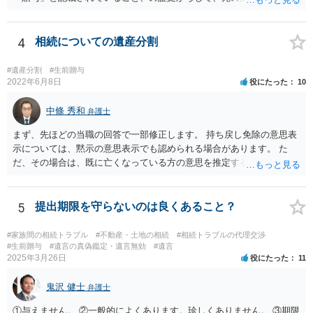
いようには思います。 ③④その通りだと思います。 話し合いで折り合
わなければ、遺産分割調停を申し立てて進めるのがベターのような気
がしますね。
4
相続についての遺産分割
#遺産分割
#生前贈与
2022年6月8日
役にたった
10
中條 秀和
弁護士
まず、先ほどの当職の回答で一部修正します。 持ち戻し免除の意思表
示については、黙示の意思表示でも認められる場合があります。 た
だ、その場合は、既に亡くなっている方の意思を推定することになり
ますので、なかなか立証のハードルは高いと思われます。それゆえ、
持ち戻し免除の意思表示は書面で明確にしておいていただくべきとい
う結論は変わりません。 誤解を与えるような回答でした。失礼しまし
5
提出期限を守らないのは良くあること？
た。 文言については、「〇〇に対する生前贈与による特別受益の持ち
戻しをすべて免除する」というのがオーソドックスなものですが、ご
#家族間の相続トラブル
#不動産・土地の相続
#相続トラブルの代理交渉
心配ならば、弁護士のところに行って、特別受益となりそうな贈与に
#生前贈与
#遺言の真偽鑑定・遺言無効
#遺言
2025年3月26日
役にたった
11
ついて説明した上で、適切な文言についてご相談してみてはいかがで
しょうか。
鬼沢 健士
弁護士
①与えません。 ②一般的によくあります。珍しくありません。 ③期限