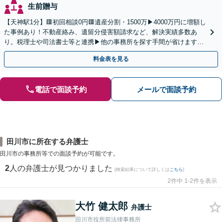
生前贈与
【天神駅1分】🟥初回相談0円🟥遺産分割・1500万▶4000万円に増額し
た事例あり！不動産絡み、遺留分侵害額請求など、解決実績多数あ
り。税理士や司法書士等と連携▶他の事務所を探す手間が省けます！
不動産会社と連携し無料査定&財産調査も◎
料金表を見る
電話で面談予約
メールで面談予約
田川市に所在する弁護士
田川市の事務所等での面談予約が可能です。
2
人の弁護士が見つかりました
(検索結果について詳しくは
こちら
)
2件中 1-2件を表示
大竹 健太郎
弁護士
田川市役所前法律事務所