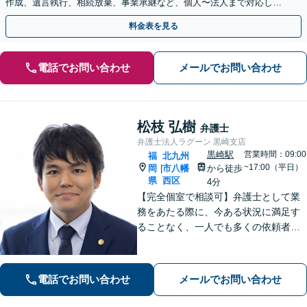
作成、遺言執行、相続放棄、事業承継など、個人〜法人まで対応しま
す。関連士業との連携でワンストップ解決！
料金表を見る
電話でお問い合わせ
メールでお問い合わせ
松枝 弘樹
弁護士
弁護士法人ラグーン 黒崎支店
黒崎駅
営業時間：09:00
福
北九州
~17:00（平日）
岡
市八幡
から徒歩
|
県
西区
4分
【完全個室で相談可】弁護士として業
務をあたる際に、今ある状況に満足す
ることなく、一人でも多くの依頼者の
方々の悩みを解決すべく、成長してい
きたいと考えております。弁護士とし
ての法的な支援を丁寧に行えるよう心
電話でお問い合わせ
メールでお問い合わせ
掛け、日々努力を重ねていきます。