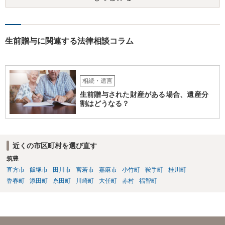
生前贈与に関連する法律相談コラム
相続・遺言
生前贈与された財産がある場合、遺産分
割はどうなる？
近くの市区町村を選び直す
筑豊
直方市
飯塚市
田川市
宮若市
嘉麻市
小竹町
鞍手町
桂川町
香春町
添田町
糸田町
川崎町
大任町
赤村
福智町