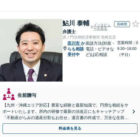
鮎川 泰輔
長崎県
インタビュ
ーを見る
弁護士
虎ノ門法律経済事務所 長崎支店
営業時間：0
田川市
か
面談方法(対面・
らも相談
電話・ビデオな
9:30~18:00
受付中
ど)は応相談
（平日）
生前贈与
【九州・沖縄エリア対応】豊富な経験と最新知識で、円滑な相続をサ
ポートいたします。所内の研修で最新の法改正にもキャッチアップ
「不動産がらみの遺産分割もお任せ」遺言書の作成で、万全な生前対
策をおこないましょう【夜間・休日面談可】
料金表を見る