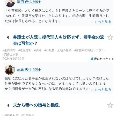
濵門 俊也
弁護士
因贈与 「介護・見守り等を条件に、死亡時に財産を渡す」契約。条件
不履行なら無効にでき、老後の安心を担保できます。 ④ 寄附予約＋解
「生前相続」という概念はなく、もし売却金をローンに充当するので
除条件 慈善団体への寄附を予約しつつ、資金不足時は解除できる条項
あれば、生前贈与を受けたことになります。相続の際、生前贈与され
を設定。 などがあり得るかと思われます。
た分は持戻しされることになります。
8
弁護士が入院し復代理人も対応せず、着手金の返
金は可能か？
#生前贈与
#遺産分割
#調停
#不動産・土地の相続
#家族間の相続トラブル
#売掛金回収
2024年9月30日
役にたった
8
高島 秀行
弁護士
最初に支払った着手金が返金されないのはなぜでしょうか？依頼した
仕事が途中でできなくなったのに、返金しなくても良いのでしょう
か？消費者が一方的に不利になる契約は無効ではありませんか？
着手金は、前の弁護士が倒れるまでにやった仕事に応じて清算する義
務があると思います。 倒れた弁護士が所属する弁護士会に相談さ
れた方がよいと思います。 倒れた弁護士は脳梗塞で倒れたようで
9
夫から妻への贈与と相続。
すが、 判断能力があり、復代理を倒れた弁護士の判断で復代理を
選任したのか 即ち、復代理人の選任は有効なのかという問題もあ
#相続税対策
#生前贈与