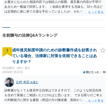
お書きになられた相談内容では相続人の範囲、遺言書の内容が不明で
あるため一般論で回答します。 ＞金銭を要求する兄妹も、10ヶ月ほど
は定期的に家に来て介護を手伝っていましたが、それでもお金を渡す
べきなのでしょうか？ 遺言書の内容や、相手方の請求根拠によるでし
ょう。 今は感情的になってよくわからない主張をしているけれども、
よくよく法的に検討すると遺留分侵害額請求や、不当利得返還請求
権、貸金返還請求権として主張できてしまう可能性があるかもしれま
生前贈与の法律Q&Aランキング
せん。 ＞また相続人ではない兄妹の配偶者が割って入ってくるのです
が、これを止めるすべはないのでしょうか？ 物理的に止めることは不
可能ですが、例えば、あなたが弁護士に依頼して、相続人ではない
1
成年後見制度申請のための診断書作成を妨害され
方々は控えてくださいと伝えてもらう方法が考えられます。 遺言書を
持参して、相続事件を取り扱う法律事務所にて直接弁護士に面談相談
ている場合、法律家に対策を依頼できることはあ
を行い、相手方らの請求に根拠があるのか、今後のリスク、取るべき
りますか？
対応、弁護士に交渉を依頼するべきかどうか助言を仰ぐべきでしょ
#生前贈与
#DV・暴力
う。
2020年7月22日
役にたった
30
辻村 幸宏
弁護士
診断書がなくても後見申立自体はできますので、このような状況自体
を含めて家裁とご相談いただければと思います。 できる限りのご本人
の判断能力に関する書類（周辺の方の陳述書、医師からの聴取書等）
を整え、家裁の鑑定を経る前提で鑑定費用の予納金を用意し、申立て