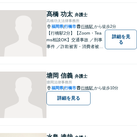
髙橋 功太
弁護士
髙橋功太法律事務所
福岡県
行橋市
行橋駅
から徒歩2分
|
【行橋駅2分】【Zoom・Tea
詳細を見
ms相談OK】交通事故 ／刑事
る
事件 ／詐欺被害・消費者被害
ならお任せください！常に依
頼者様との意思疎通を図りな
がら、迅速に解決まで導きま
す。英語対応OK！【専用駐車
塘岡 信義
弁護士
場あり】
塘岡法律事務所
福岡県
行橋市
行橋駅
から徒歩10分
|
詳細を見る
水島 達哉