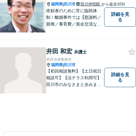
福岡県
田川市
田川伊田駅
から徒歩10分
|
依頼者のために常に臨戦体
詳細を見
制！離婚事件では【慰謝料／
る
親権／養育費／面会交流な
ど】豊富な経験活かし最善の
解決を、刑事事件にも対応！
【面会・接見、身体拘束解放
井田 和宏
活動、示談活動】を基本に迅
弁護士
速対応。相続事案【遺言、遺
井田法律事務所
産分割、遺留分】では難事案
福岡県
田川市
|
の解決実績も。
【初回相談無料】【土日祝日
詳細を見
相談可】【法テラス利用可】
る
田川市のみなさまと歩みま
す。借金で困っている方など
どんな問題でも迅速かつ丁寧
な対応、良質な法的サービス
の提供をモットーとする事務
所です。