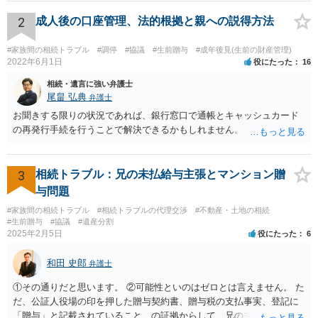
をしていただければそこから先は進むのではないかと存じます。 ま
た、Aさんの意向を酌みすぎるあまりに後見申立ができない状況にして
2
成人後の口座管理、法的根拠と親への説得方法
いる施設の問題もありますので、当該地域の地域包括支援センターに
ご相談されるのもひとつの方法です。
#家族間の相続トラブル
#調停
#協議
#生前贈与
#成年後見(生前の財産管理)
2022年6月1日
役にたった
16
相続・遺言に強い弁護士
尾畠 弘典
弁護士
お聞きする限りの状況であれば、銀行窓口で通帳とキャッシュカード
の再発行手続を行うことで解決できるかもしれません。
3
相続トラブル：兄の未払給与主張とマンション贈
与問題
#家族間の相続トラブル
#相続トラブルの代理交渉
#不動産・土地の相続
#生前贈与
#協議
#遺産分割
2025年2月5日
役にたった
6
和田 史郎
弁護士
①その通りだと思います。 ②可能性といのはゼロとは言えません。 た
だ、公証人役場の印を押した贈与契約書、贈与税の支払事実、登記に
「贈与」と記載されていること、の証拠からして、兄の主張は通らな