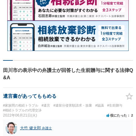
田川市の表示中の弁護士が回答した生前贈与に関する法律Q
&A
遺言書があってももめる
#家族間の相続トラブル
#遺言
#遺留分侵害額請求・放棄
#協議
#生前贈与
#相続トラブルの代理交渉
2022年06月21日(火)
役にたった
2
大竹 健太郎
弁護士