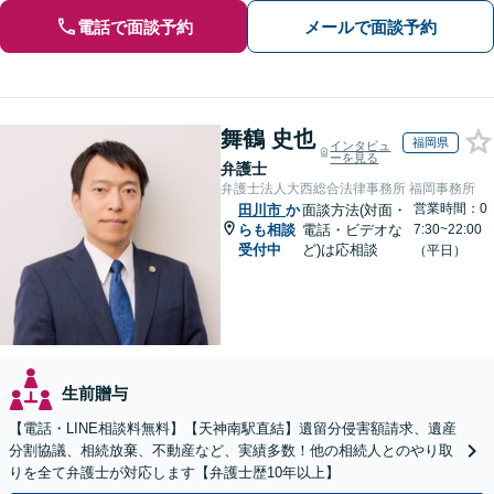
電話で面談予約
メールで面談予約
舞鶴 史也
福岡県
インタビュ
ーを見る
弁護士
弁護士法人大西総合法律事務所 福岡事務所
営業時間：0
田川市
か
面談方法(対面・
らも相談
電話・ビデオな
7:30~22:00
受付中
ど)は応相談
（平日）
生前贈与
【電話・LINE相談料無料】【天神南駅直結】遺留分侵害額請求、遺産
分割協議、相続放棄、不動産など、実績多数！他の相続人とのやり取
りを全て弁護士が対応します【弁護士歴10年以上】