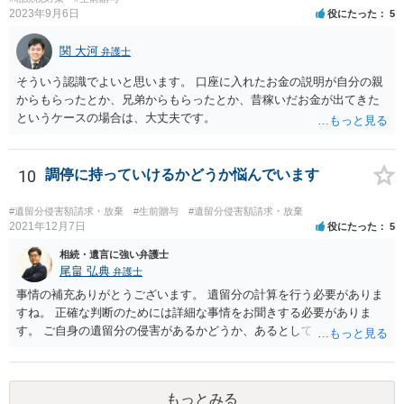
ると思います。
2023年9月6日
役にたった
5
関 大河
弁護士
そういう認識でよいと思います。 口座に入れたお金の説明が自分の親
からもらったとか、兄弟からもらったとか、昔稼いだお金が出てきた
というケースの場合は、大丈夫です。
10
調停に持っていけるかどうか悩んでいます
#遺留分侵害額請求・放棄
#生前贈与
#遺留分侵害額請求・放棄
2021年12月7日
役にたった
5
相続・遺言に強い弁護士
尾畠 弘典
弁護士
事情の補充ありがとうございます。 遺留分の計算を行う必要がありま
すね。 正確な判断のためには詳細な事情をお聞きする必要がありま
す。 ご自身の遺留分の侵害があるかどうか、あるとしてどの程度の金
額となるかを正確に把握されたいのであれば、一度お近くの弁護士に
相談されるのが良いと思います。
もっとみる