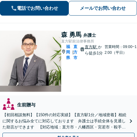
害、過失、後遺障害、交渉、訴訟な
電話でお問い合わせ
メールでお問い合わせ
ど、解決実績豊富。弁護士特約を利用
できます。
森 勇馬
弁護士
直方駅前法律事務所
福
直
直方駅
か
営業時間：09:00~1
岡
方
|
2:00（平日）
ら徒歩1分
県
市
生前贈与
【初回相談無料】【150件の対応実績】【直方駅1分／地域密着】相続
に関するお悩み全てに対応しております 弁護士は手続全体を見通し
た助言ができます 【対応地域：直方市・八幡西区・宮若市・鞍手
町・小竹町・福智町・中間市】