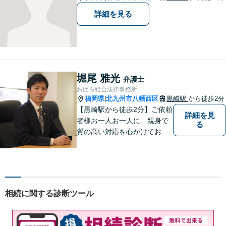
詳細を見る
堀尾 雅光
弁護士
おばら総合法律事務所
福岡県
北九州市八幡西区
黒崎駅
から徒歩2分
|
【黒崎駅から徒歩2分】ご依頼
詳細を見
者様お一人お一人に、親身で
る
質の高い対応を心がけており
ます。離婚・相続・労働・国
際案件に注力。発信者情報開
示・刑事・一般民事全般も対
応可能。英語での法律相談・
英文契約書の作成・チェック
相続に関する診断ツール
も対応可能です。