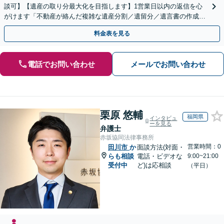
談可】【遺産の取り分最大化を目指します】1営業日以内の返信を心
がけます「不動産が絡んだ複雑な遺産分割／遺留分／遺言書の作成・
執行／事業承継など、お任せください」【休日相談あり】
料金表を見る
電話でお問い合わせ
メールでお問い合わせ
栗原 悠輔
福岡県
インタビュ
ーを見る
弁護士
赤坂協同法律事務所
営業時間：0
田川市
か
面談方法(対面・
らも相談
電話・ビデオな
9:00~21:00
受付中
ど)は応相談
（平日）