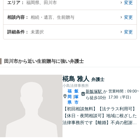
エリア
福岡県、田川市
変更
相談内容
相続・遺言、生前贈与
変更
詳細条件
未選択
変更
田川市から近い生前贈与に強い弁護士
椛島 雅人
弁護士
小島法律事務所
福
飯
新飯塚駅
か
営業時間：09:00~
岡
塚
|
17:30（平日）
ら徒歩10分
県
市
【初回相談無料】【法テラス利用可】
【休日・夜間相談可】地域に根ざした
法律事務所です【離婚】不貞の慰謝料
請求、養育費、財産分与など、ご相談
ください【交通事故】物損や人身損