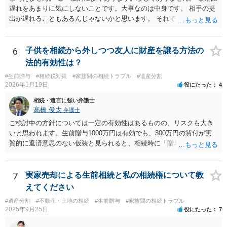
遅れをあまりに気にしないことです。大事なのは中身です。 相手の提
出が遅れることもあるんじゃないかと思います。 それでもあなた有利
にはなりません。
6
子供を相続から外しつつ友人に財産を譲る方法の
法的有効性は？
#生前贈与
#相続税対策
#家族間の相続トラブル
#遺産分割
2026年1月19日
役にたった
4
相続・遺言に強い弁護士
髙橋 俊太
弁護士
ご検討中の方針については一定の有効性はあるものの、リスクも大き
いと思われます。生前贈与1000万円は有効でも、300万円の貸付が実
質的に返済意思のない仮装と見られると、相続時に「贈与」と評価さ
れ、子から遺留分侵害額請求を受ける可能性があります。 その他の方
法として考えられるものとしては、 ①信託（家族信託・目的信託） 財
産を信託口に移し、受託者（信頼できる友人や専門職）に管理させ、
7
実家売却による生前相続と私の相続権について教
・生存中はあなたの生活費・介護費に優先充当 ・残余を友人や慈善団
えてください
体へ と使途を厳格に指定。相続ではなく信託帰属になるため、子の関
#遺産分割
#不動産・土地の相続
#生前贈与
#家族間の相続トラブル
与を大きく排除できます。 ②遺言＋生命保険の組合せ 生活資金は手元
2025年9月25日
役にたった
7
に残し、余剰資金で受取人を友人・団体にした保険を活用。保険金は
相続財産とは別枠で、遺留分対策にも有効と思われます。 ③負担付死