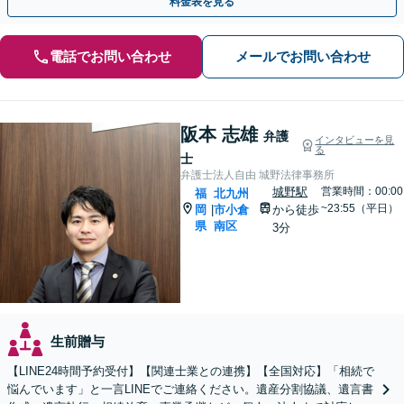
料金表を見る
電話でお問い合わせ
メールでお問い合わせ
阪本 志雄
弁護
インタビューを見
る
士
弁護士法人自由 城野法律事務所
城野駅
営業時間：00:00
福
北九州
~23:55（平日）
岡
市小倉
から徒歩
|
県
南区
3分
生前贈与
【LINE24時間予約受付】【関連士業との連携】【全国対応】「相続で
悩んでいます」と一言LINEでご連絡ください。遺産分割協議、遺言書