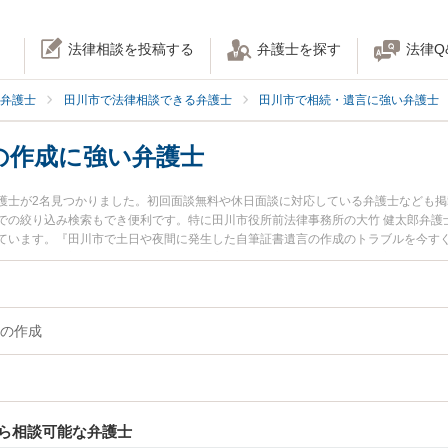
法律相談を投稿する
弁護士を探す
法律Q
弁護士
田川市で法律相談できる弁護士
田川市で相続・遺言に強い弁護士
の作成に強い弁護士
護士が2名見つかりました。初回面談無料や休日面談に対応している弁護士なども
での絞り込み検索もでき便利です。特に田川市役所前法律事務所の大竹 健太郎弁護
ています。『田川市で土日や夜間に発生した自筆証書遺言の作成のトラブルを今す
索したい』『初回相談無料で自筆証書遺言の作成を法律相談できる田川市内の弁護
の作成
ら相談可能な弁護士