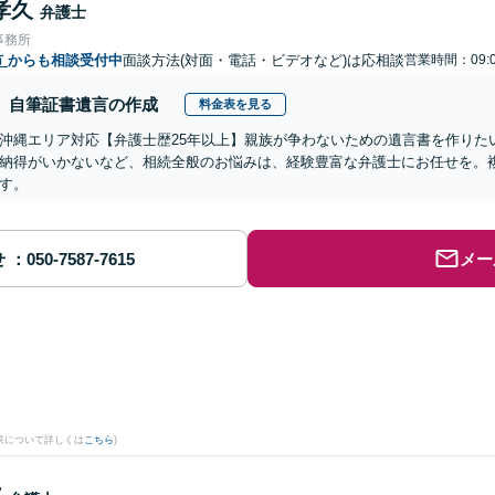
孝久
弁護士
事務所
市
からも相談受付中
面談方法(対面・電話・ビデオなど)は応相談
営業時間：09:0
自筆証書遺言の作成
料金表を見る
沖縄エリア対応【弁護士歴25年以上】親族が争わないための遺言書を作りた
納得がいかないなど、相続全般のお悩みは、経験豊富な弁護士にお任せを。
す。
せ
メー
果について詳しくは
こちら
)