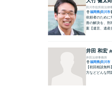
大竹 健太
田川市役所前法律
福岡県
田川市
|
依頼者のために
善の解決を、刑
案【遺言、遺産
井田 和宏
井田法律事務所
福岡県
田川市
|
【初回相談無料
方などどんな問