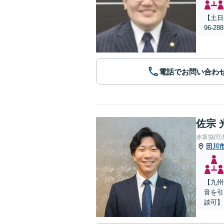
【土日
96-
電話でお問い合わ
佐宗 
赤坂協同
田川
【九州
音を引
談可】