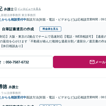
記
弁護士
インタビューを見る
人新都法律事務所 東京事務所
市
からも相談受付中
面談方法(対面・電話・ビデオなど)は応相談
営業時間：09:0
自筆証書遺言の作成
料金表を見る
対応】大阪・東京の2拠点でチームで迅速対応【電話・WEB相談可】【遺産
の返信を心がけます「不動産が絡んだ複雑な遺産分割／遺留分／遺言書の作
【休日相談あり】
せ
メール
博徳
弁護士
トラル法律事務所
市
からも相談受付中
面談方法(対面・電話・ビデオなど)は応相談
営業時間：08:0