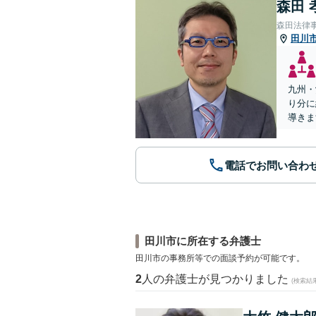
森田 
森田法律
田川
九州・
り分に
導きま
電話でお問い合わ
田川市に所在する弁護士
田川市の事務所等での面談予約が可能です。
2
人の弁護士が見つかりました
(検索結