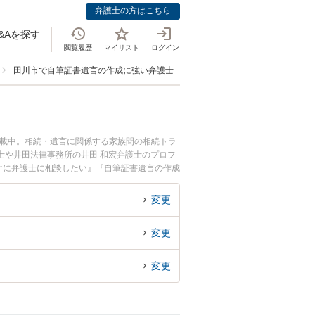
弁護士の方はこちら
&Aを探す
閲覧履歴
マイリスト
ログイン
田川市で自筆証書遺言の作成に強い弁護士
掲載中。相続・遺言に関係する家族間の相続トラ
士や井田法律事務所の井田 和宏弁護士のプロフ
ぐに弁護士に相談したい』『自筆証書遺言の作成
士に相談予約したい』などでお困りの相談者さん
変更
変更
変更