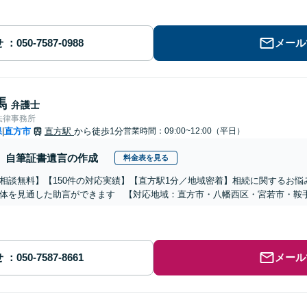
せ
メール
馬
弁護士
法律事務所
県
直方市
直方駅
から徒歩1分
営業時間：09:00~12:00（平日）
|
自筆証書遺言の作成
料金表を見る
相談無料】【150件の対応実績】【直方駅1分／地域密着】相続に関するお
体を見通した助言ができます 【対応地域：直方市・八幡西区・宮若市・鞍
せ
メール