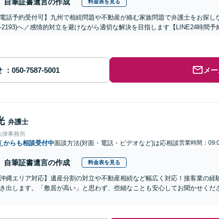
自筆証書遺言の作成
料金表を見る
電話予約受付可】九州で相続問題や不動産が絡む家族問題で弁護士をお探しなら熊
288-2193)へ／感情的対立を避けながら適切な解決を目指します【LINE24
せ
メー
光
弁護士
法律事務所
市
からも相談受付中
面談方法(対面・電話・ビデオなど)は応相談
営業時間：09:0
自筆証書遺言の作成
料金表を見る
沖縄エリア対応】遺産分割の対立や不動産相続など幅広く対応！接客業の経
き出します。「敷居が高い」と思わず、些細なことも安心してお聞かせくだ