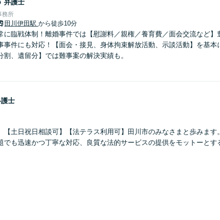
郎
弁護士
事務所
田川伊田駅
から徒歩10分
常に臨戦体制！離婚事件では【慰謝料／親権／養育費／面会交流など】
事事件にも対応！【面会・接見、身体拘束解放活動、示談活動】を基本
分割、遺留分】では難事案の解決実績も。
弁護士
】【土日祝日相談可】【法テラス利用可】田川市のみなさまと歩みます
題でも迅速かつ丁寧な対応、良質な法的サービスの提供をモットーとす