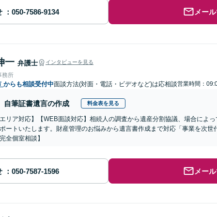
せ
メール
伸一
弁護士
インタビューを見る
事務所
市
からも相談受付中
面談方法(対面・電話・ビデオなど)は応相談
営業時間：09:0
自筆証書遺言の作成
料金表を見る
エリア対応】【WEB面談対応】相続人の調査から遺産分割協議、場合によっ
ポートいたします。財産管理のお悩みから遺言書作成まで対応「事業を次世
完全個室相談】
せ
メール