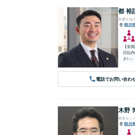
都 裕
弁護士法
田川
【全国
日以内
さい」
電話でお問い合わ
木野 
熊本セン
田川