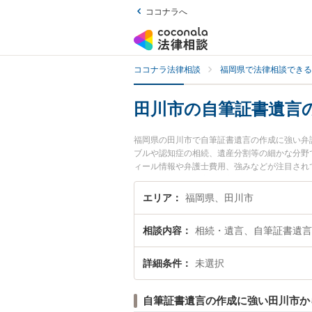
ココナラへ
ココナラ法律相談
福岡県で法律相談できる
田川市の自筆証書遺言
福岡県の田川市で自筆証書遺言の作成に強い弁
ブルや認知症の相続、遺産分割等の細かな分野
ィール情報や弁護士費用、強みなどが注目され
のトラブル解決の実績豊富な近くの弁護士を検
におすすめです。
エリア
福岡県、田川市
相談内容
相続・遺言、自筆証書遺言
詳細条件
未選択
自筆証書遺言の作成に強い田川市か