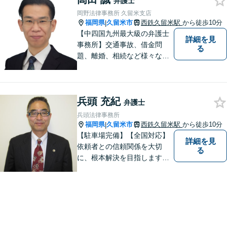
弁護士
はお気軽にご相談ください。
岡野法律事務所 久留米支店
福岡県
久留米市
西鉄久留米駅
から徒歩10分
|
【中四国九州最大級の弁護士
詳細を見
事務所】交通事故、借金問
る
題、離婚、相続など様々な問
題について、「何度でも無
料」の相談を行っています！
まずはお気軽にご相談くださ
兵頭 充紀
い！
弁護士
兵頭法律事務所
福岡県
久留米市
西鉄久留米駅
から徒歩10分
|
【駐車場完備】【全国対応】
詳細を見
依頼者との信頼関係を大切
る
に、根本解決を目指します。
借金／離婚／刑事／労働な
ど、個人・法人問わず幅広い
お困りごとに対応可能です。
トラブルが起こったら、まず
はご相談ください。【夜間対
応可】