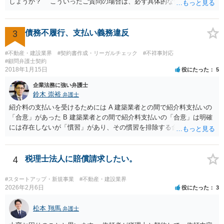
しょうか？ こういったご質問の場合は、必ず具体的な合意書案をも
って法律相談を受けないと、的確なアドバイスが困難です。 一般的
には、ご質問のような懸念を払しょくするために、 「甲及び乙は，本
示談書に記載するもののほか，甲と乙の間には何らの債権債務が存し
3
債務不履行、支払い義務違反
ないことを相互に確認する。」 という清算条項を入れることが一般的
です。 以上に加え、「本件については，当事者協議の結果，上記示
#不動産・建設業界
#契約書作成・リーガルチェック
#不祥事対応
談条件のとおり示談が成立したので，今後本件の上記示談内容に関し
#顧問弁護士契約
2018年1月15日
役にたった
5
てはどんな事情が生じても双方共裁判上又は裁判外においても一切異
議，請求の申立をしないことを誓約する。」という条項を入れること
企業法務に強い弁護士
がありますが、この条項は一つのプレッシャーのようなもので、現実
鈴木 崇裕
弁護士
には今後一切裁判を起こす権利を放棄する、という合意はできません
紹介料の支払いを受けるためには A 建築業者との間で紹介料支払いの
し、予測できない後発的損害については示談後であっても請求できる
「合意」があった B 建築業者との間で紹介料支払いの「合意」は明確
ので、上記の清算条項のみの場合がほとんどです。
には存在しないが「慣習」があり、その慣習を排除する合意がない と
いういずれかの状況にあったことを主張立証する必要があります。 も
っとも、裁判所は「慣習」を容易には認めませんから、Aの主張に重き
をおくほうがよろしいと思います。 Aの主張で重要になるのは、例え
4
税理士法人に賠償請求したい。
ば ・相手方建築業者が「当初払う」と言っていた事実、経緯、内容 ・
貴社が相手方建築業者に対して紹介料支払いを求めた事実 、経緯、内
#スタートアップ・新規事業
#不動産・建設業界
容 ・相手方建築業者が過去に紹介料を支払った事実 ・相手方建築業者
2026年2月6日
役にたった
3
が施主に対して紹介料支払いを前提とする言動をしていたかどうか な
どです（これに限られません。）。 弁護士に相談のうえ、詳細な事実
松本 翔馬
弁護士
関係を説明して見通しを立て、相手方建築業者に対する請求を行なっ