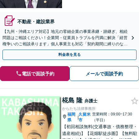
不動産・建設業界
【九州・沖縄エリア対応】地元の零細企業の事業承継・跡継ぎ、相続
問題はご相談ください！企業間・従業員トラブルを円満に解決「経営
権争いのご相談承ります」個人事業主も対応「契約期間に縛りのない
顧問契約あり」【夜間・休日面談｜ビデオ面談対応】
料金表を見る
電話で面談予約
メールで面談予約
椛島 隆
弁護士
からたち法律事務所
福岡
久留米
営業時間：09:00~17:30
|
県
市
（平日）
【初回相談無料(交通事故・債務整理・
遺産相続)】【花畑駅徒歩圏】【無料駐