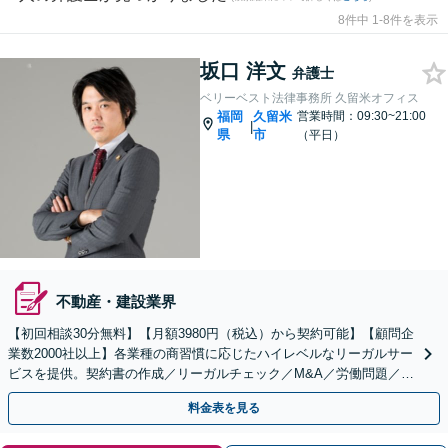
8件中 1-8件を表示
坂口 洋文
弁護士
ベリーベスト法律事務所 久留米オフィス
福岡
久留米
営業時間：09:30~21:00
|
県
市
（平日）
不動産・建設業界
【初回相談30分無料】【月額3980円（税込）から契約可能】【顧問企
業数2000社以上】各業種の商習慣に応じたハイレベルなリーガルサー
ビスを提供。契約書の作成／リーガルチェック／M&A／労働問題／知
的財産等、お任せください【他士業連携可能】
料金表を見る