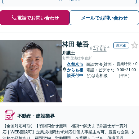
電話でお問い合わせ
メールでお問い合わせ
林田 敬吾
東京都
インタビュ
ーを見る
弁護士
玄界灘法律事務所
営業時間：0
久留米市
面談方法(対面・
からも相
電話・ビデオな
9:00~21:00
談受付中
ど)は応相談
（平日）
不動産・建設業界
【全国対応可◎】【初回問合せ無料｜相談〜解決まで弁護士が一貫対
応｜WEB面談可】企業規模問わず対応◎個人事業主も可。豊富な企業
法務の経験あり。顧問契約、労働問題、企業間トラブル、債権回収、