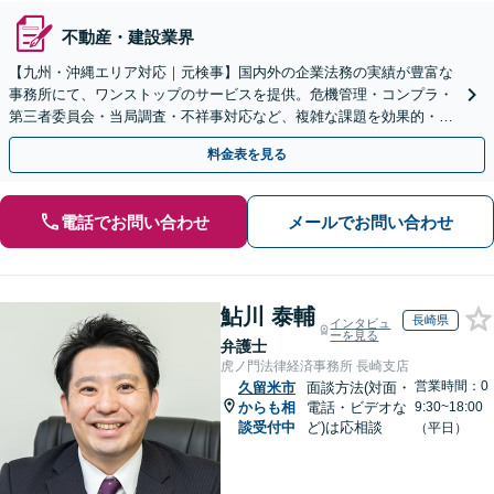
不動産・建設業界
【九州・沖縄エリア対応｜元検事】国内外の企業法務の実績が豊富な
事務所にて、ワンストップのサービスを提供。危機管理・コンプラ・
第三者委員会・当局調査・不祥事対応など、複雑な課題を効果的・効
率的に解決へ。セカンドオピニオン可【休日・夜間相談可】
料金表を見る
電話でお問い合わせ
メールでお問い合わせ
鮎川 泰輔
長崎県
インタビュ
ーを見る
弁護士
虎ノ門法律経済事務所 長崎支店
営業時間：0
久留米市
面談方法(対面・
からも相
電話・ビデオな
9:30~18:00
談受付中
ど)は応相談
（平日）