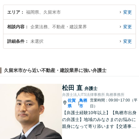
エリア
福岡県、久留米市
変更
相談内容
企業法務、不動産・建設業界
変更
詳細条件
未選択
変更
久留米市から近い不動産・建設業界に強い弁護士
松田 直
弁護士
弁護士法人ITS法律事務所 鳥栖事務所
佐賀
鳥栖
営業時間：09:00~17:00（平
|
県
市
日）
【弁護士経験10年以上】【鳥栖市出身
の弁護士】地域のみなさまのお悩みに
親身になって寄り添います【交通事
故】正当な権利を主張して正当な賠償