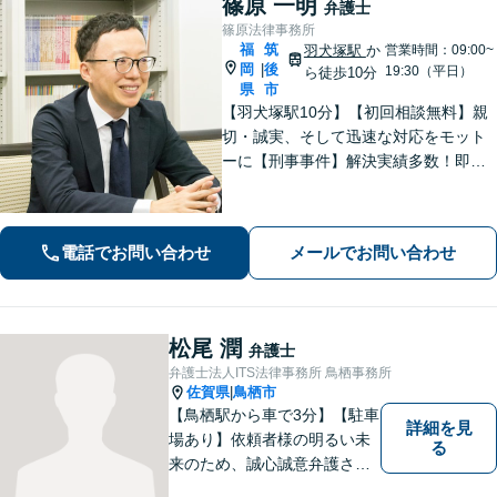
篠原 一明
弁護士
篠原法律事務所
福
筑
羽犬塚駅
か
営業時間：09:00~
岡
後
|
19:30（平日）
ら徒歩10分
県
市
【羽犬塚駅10分】【初回相談無料】親
切・誠実、そして迅速な対応をモット
ーに【刑事事件】解決実績多数！即時
接見可。被害者感情にも配慮し、円滑
な解決を図ります【離婚問題】将来の
選択肢と法的権利を明確にし、納得の
電話でお問い合わせ
メールでお問い合わせ
いく決断ができるよう支援いたします
松尾 潤
弁護士
弁護士法人ITS法律事務所 鳥栖事務所
佐賀県
鳥栖市
|
【鳥栖駅から車で3分】【駐車
詳細を見
場あり】依頼者様の明るい未
る
来のため、誠心誠意弁護させ
ていただきます。弁護士とし