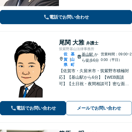
金を獲得します【離婚・男女問題】慰
謝料、財産分与、親権など幅広いトラ
ブルに対応【初回のご相談30分無料】
電話でお問い合わせ
尾関 大雅
弁護士
筑紫野基山法律事務所
佐
基
基山駅
か
営業時間：09:00~2
賀
山
|
0:00（平日）
ら徒歩6分
県
町
【佐賀市・久留米市・筑紫野市積極対
応】【基山駅から6分】【WEB面談
可】【土日祝・夜間相談可】密な面談
とこまめな連絡を心がけ、きめ細やか
にサポート！依頼者様の想いを汲み取
り、最善を尽くします。「相談者様に
電話でお問い合わせ
メールでお問い合わせ
寄り添い親身に対応」【個室対応／守
秘義務厳守】