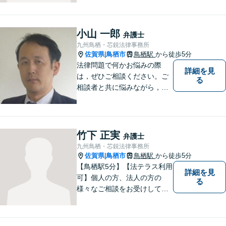
て、毅然とした対応を行いま
す。インターネット／刑事／
相続など、幅広い困りごとに
小山 一郎
弁護士
対応可能！【完全個室で対
九州鳥栖・芯鋭法律事務所
応】
佐賀県
鳥栖市
鳥栖駅
から徒歩5分
|
法律問題で何かお悩みの際
詳細を見
は，ぜひご相談ください。ご
る
相談者と共に悩みながら，い
い解決を目指したいと思って
おります
竹下 正実
弁護士
九州鳥栖・芯鋭法律事務所
佐賀県
鳥栖市
鳥栖駅
から徒歩5分
|
【鳥栖駅5分】【法テラス利用
詳細を見
可】個人の方、法人の方の
る
様々なご相談をお受けしてお
ります。依頼者様のお話をし
っかりお聞きし、お気持ちや
ご事情に沿った解決策をご提