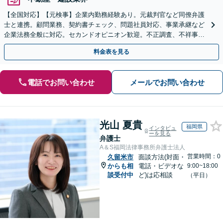
【全国対応】【元検事】企業内勤務経験あり。元裁判官など同僚弁護
士と連携。顧問業務、契約書チェック、問題社員対応、事業承継など
企業法務全般に対応。セカンドオピニオン歓迎。不正調査、不祥事や
ハラスメントの対応・予防にも実績。事業を守り成長支援。
料金表を見る
電話でお問い合わせ
メールでお問い合わせ
光山 夏貴
福岡県
インタビュ
ーを見る
弁護士
A＆S福岡法律事務所弁護士法人
営業時間：0
久留米市
面談方法(対面・
からも相
電話・ビデオな
9:00~18:00
談受付中
ど)は応相談
（平日）