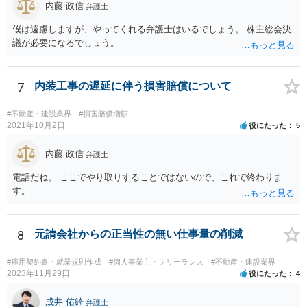
内藤 政信
弁護士
僕は遠慮しますが、やってくれる弁護士はいるでしょう。 株主総会決
議が必要になるでしょう。
7
内装工事の遅延に伴う損害賠償について
#不動産・建設業界
#損害賠償増額
2021年10月2日
役にたった
5
内藤 政信
弁護士
電話だね。 ここでやり取りすることではないので、これで終わりま
す。
8
元請会社からの正当性の無い仕事量の削減
#雇用契約書・就業規則作成
#個人事業主・フリーランス
#不動産・建設業界
2023年11月29日
役にたった
4
成井 佑綺
弁護士