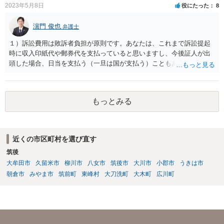
2023年5月8日
役にたった
8
濵門 俊也
弁護士
１）訴訟費用は敗訴者負担が原則です。あなたは、これまで訴訟提起
時に収入印紙代や郵券代を支払っていると思いますし、今後証人が出
頭した場合、日当を支払う（一旦は国が支払う）こともあり得ます。
２）答弁書の体は一応なしています。本格的な主張は第２回口頭弁論
期日以降になるのでしょう。 ３）第１回口頭弁論期日は、答弁書を提
出していれば擬制陳述が認められます。ご指摘のとおり、第２回以降
もっとみる
を想定しています。ご存じかと思いますが、裁判費用と訴訟費用は異
なります。 ４）あなたの請求内容次第です。費用度外視で代理人弁護
士を付けてきたということは、しっかり対応しないと敗訴するかもと
いう危機感があるのかもしれません。そうしますと、あなたも代理人
近くの市区町村を選び直す
弁護士を付けることを検討すべきかもしれません。 ５）副次的な理由
筑後
としてはあり得ないわけではないですが、単純にあなたの請求を認め
ていないのだと思います。
大牟田市
久留米市
柳川市
八女市
筑後市
大川市
小郡市
うきは市
朝倉市
みやま市
筑前町
東峰村
大刀洗町
大木町
広川町