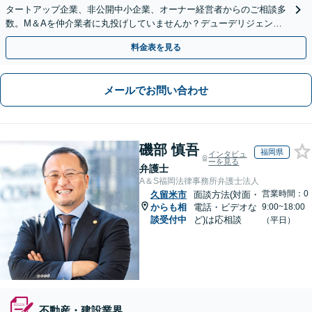
タートアップ企業、非公開中小企業、オーナー経営者からのご相談多
数。M＆Aを仲介業者に丸投げしていませんか？デューデリジェンス
や契約書作成・交渉はお任せください【初回無料】
料金表を見る
メールでお問い合わせ
磯部 慎吾
福岡県
インタビュ
ーを見る
弁護士
A＆S福岡法律事務所弁護士法人
営業時間：0
久留米市
面談方法(対面・
からも相
電話・ビデオな
9:00~18:00
談受付中
ど)は応相談
（平日）
不動産・建設業界