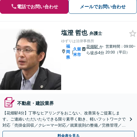
電話でお問い合わせ
メールでお問い合わせ
塩澄 哲也
弁護士
ゆずりは法律事務所
福
花畑駅
か
営業時間：09:00~
久留
岡
|
20:00（平日）
ら徒歩4分
米市
県
不動産・建設業界
【花畑駅4分】丁寧なヒアリングをおこない、改善策をご提案しま
す。ご連絡いただいたらできる限り素早く動き、軽いフットワークで
対応「売掛金回収／クレーマー対応／就業規則の整備／労務管理／契
約書のリーガルチェックなど」【顧問契約可】
料金表を見る