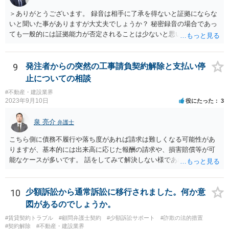
＞ありがとうございます。 録音は相手に了承を得ないと証拠にならな
いと聞いた事がありますが大丈夫でしょうか？ 秘密録音の場合であっ
ても一般的には証拠能力が否定されることは少ないと思いますが、も
う一方の話者から人格権侵害に基づいて損害賠償請求を受けるリスク
がないとは言い切れません。 秘密録音をなさる場合にはこのようなリ
スクも踏まえご自身の責任でご対応ください。
9
発注者からの突然の工事請負契約解除と支払い停
止についての相談
#不動産・建設業界
2023年9月10日
役にたった
3
泉 亮介
弁護士
こちら側に債務不履行や落ち度があれば請求は難しくなる可能性があ
りますが、基本的には出来高に応じた報酬の請求や、損害賠償等が可
能なケースが多いです。 話をしてみて解決しない様であれば弁護士を
入れて訴訟を見据えて請求をしていく必要があるでしょう。
10
少額訴訟から通常訴訟に移行されました。何か意
図があるのでしょうか。
#賃貸契約トラブル
#顧問弁護士契約
#少額訴訟サポート
#詐欺の法的措置
#契約解除
#不動産・建設業界