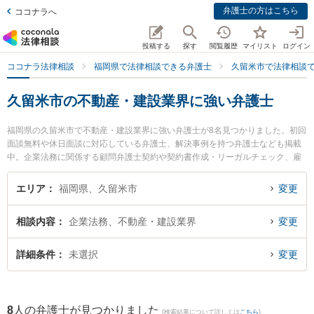
弁護士の方はこちら
ココナラへ
投稿する
探す
閲覧履歴
マイリスト
ログイン
ココナラ法律相談
福岡県で法律相談できる弁護士
久留米市で法律相談
久留米市の不動産・建設業界に強い弁護士
福岡県の久留米市で不動産・建設業界に強い弁護士が8名見つかりました。初回
面談無料や休日面談に対応している弁護士、解決事例を持つ弁護士なども掲載
中。企業法務に関係する顧問弁護士契約や契約書作成・リーガルチェック、雇
用契約書・就業規則作成等の細かな分野での絞り込み検索もでき便利です。特
にベリーベスト法律事務所 久留米オフィスの坂口 洋文弁護士やゆずりは法律事
エリア
福岡県、久留米市
変更
務所の塩澄 哲也弁護士、からたち法律事務所の椛島 隆弁護士のプロフィール情
報や弁護士費用、強みなどが注目されています。『久留米市で土日や夜間に発
相談内容
企業法務、不動産・建設業界
変更
生した不動産・建設業界のトラブルを今すぐに弁護士に相談したい』『不動
産・建設業界のトラブル解決の実績豊富な近くの弁護士を検索したい』『初回
相談無料で不動産・建設業界を法律相談できる久留米市内の弁護士に相談予約
詳細条件
未選択
変更
したい』などでお困りの相談者さんにおすすめです。
8
人の弁護士が見つかりました
(検索結果について詳しくは
こちら
)