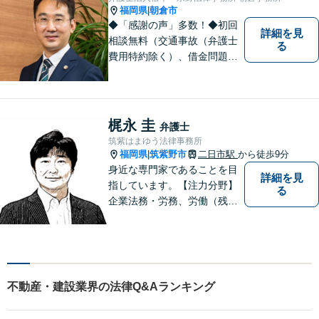
福岡県
朝倉市
|
◆「感謝の声」多数！◆初回
詳細を見
相談無料（交通事故（弁護士
る
費用特約除く）、借金問題、
相続・遺言、離婚・男女問題
に限る）◆弁護士歴12年以上
◆11260件の相談実績（令和1
～7年合計）
梶永 圭
弁護士
筑紫はまゆう法律事務所
福岡県
筑紫野市
二日市駅
から徒歩9分
|
身近な専門家であることを目
詳細を見
指しています。【注力分野】
る
企業法務・労務、労働（残
業・解雇・労災）、刑事、家
事（離婚・相続・遺言・後
見）、借金整理等
不動産・建設業界の法律Q&Aランキング