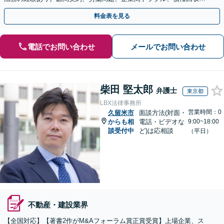
契約書のリーガルチェック等、サポートします。
料金表を見る
電話でお問い合わせ
メールでお問い合わせ
柴田 堅太郎
弁護士
東京都
LBX法律事務所
営業時間：0
久留米市
面談方法(対面・
からも相
電話・ビデオな
9:00~18:00
談受付中
ど)は応相談
（平日）
不動産・建設業界
【全国対応】【著書2作がM&Aフォーラム賞正賞受賞】上場企業、ス