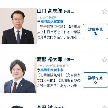
山口 高志郎
弁護士
大石法律事務所
福岡県
久留米市
|
【完全個室で相談】【駐車場
詳細を見
あり】日々寄せられるご相談
る
に真摯に向き合い、依頼者の
皆様の力となることを心がけ
ています。 事業の成長を目指
す法人・個人の方々には、経
営課題の解決に向けた最適な
渡部 裕太郎
弁護士
法的サポートを提供し、安定
アザレア総合法律事務所
した経営基盤の構築をお手伝
福岡県
久留米市
|
いいたします。
【初回相談無料】【完全個室
詳細を見
で対応可能】【地域密着型の
る
弁護士事務所】あなたの身近
な理解者として、一つひとつ
の声にしっかりと耳を傾け、
問題解決まで丁寧にお手伝い
します！少しでもお悩みの方
高田 誠