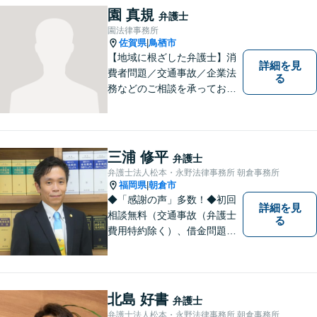
案いたします。【債務整理・
園 真規
弁護士
残業代請求については初回面
園法律事務所
談無料】【土日祝・夜間相談
佐賀県
鳥栖市
|
可】
【地域に根ざした弁護士】消
詳細を見
費者問題／交通事故／企業法
る
務などのご相談を承っており
ます。土曜・日曜・夜間につ
いては事前にご予約をいただ
ければ可能な限り相談をお受
けしております。まずはお気
三浦 修平
弁護士
軽にお問い合わせください。
弁護士法人松本・永野法律事務所 朝倉事務所
福岡県
朝倉市
|
◆「感謝の声」多数！◆初回
詳細を見
相談無料（交通事故（弁護士
る
費用特約除く）、借金問題、
相続・遺言、離婚・男女問題
に限る）◆11260件の相談実
績（令和1～7年合計）
北島 好書
弁護士
弁護士法人松本・永野法律事務所 朝倉事務所