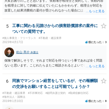
大変お困りのことと思います。 依頼者が税理士と契約して、依頼内容
ていくことになると思います。
を税理士に対して的確に伝えていたにもかかわらず、税理士が対応を
放置した結果消費税の還付が受けられなかった場合には、賠償請求で
きる余地があります。 本件では、 ①過誤があった業務が契約範囲内で
あるか否かという問題 ②税理士本人が税務業務をしていなかったとい
う税理士職務の妥当性の問題 ③クライアントが誤って簡易課税届出書
5
工事に関わる元請けからの損害賠償請求の案件に
を提出していたところ、税理士が課税方式の確認をしなかった問題 と
ついての質問です。
いう課題があります。 ①については、 税理士が責任を持つのは契約に
#個人事業主・フリーランス
#不動産・建設業界
明記された委任事務に限定されるのが原則です。 サービスとして委任
2023年4月17日
役にたった
3
事務外の税務相談に応じた結果、その責任を負う場合もゼロではあり
ませんが、責任追及するハードルはかなり上がります。 ②について
佐山 亮介
弁護士
は、 実際上、税理士事務所では事務員が顧客対応することが多いと聞
きます。 そのため、メールに税理士が参加していないことや直接面談
保険で解決しそうで、それまで対応を待つという事であれば全く問題
していないことをもって賠償請求の理由とすることは現実問題として
ないと思います。こじれたらまたご相談されるとよいでしょう。
は難しい可能性があります。 ③については、 税理士が、契約上の委任
事務外の税務相談をサービスで実施していた場合は、税理士側から積
極的に課税方式を確認しなければならないという程度の注意義務は認
6
同族でマンション経営をしているが、その報酬額
められにくいのではないかと思います。 もっとも、顧問契約締結当初
の交渉をお願いすることは可能でしょうか？
から本件法人設立の相談についても依頼しており委任事務に含まれて
いたと主張できる事情がある場合には、上記より幾分有利に進められ
#不動産・建設業界
#不祥事対応
#顧問弁護士契約
#取締役解任対応
#海外法人・国際法
るかと思います。 より詳細な検討は、個別に法律事務所に問い合わせ
2019年1月10日
役にたった
8
て法律相談されるとよいでしょう。