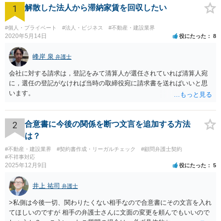
1
解散した法人から滞納家賃を回収したい
#個人・プライベート
#法人・ビジネス
#不動産・建設業界
2020年5月14日
役にたった
8
峰岸 泉
弁護士
会社に対する請求は，登記をみて清算人が選任されていれば清算人宛
に，選任の登記がなければ当時の取締役宛に請求書を送ればいいと思
います。
2
合意書に今後の関係を断つ文言を追加する方法
は？
#不動産・建設業界
#契約書作成・リーガルチェック
#顧問弁護士契約
#不祥事対応
2025年12月9日
役にたった
5
井上 祐司
弁護士
>私側は今後一切、関わりたくない相手なので合意書にその文言を入れ
てほしいのですが 相手の弁護士さんに文面の変更を頼んでもいいので