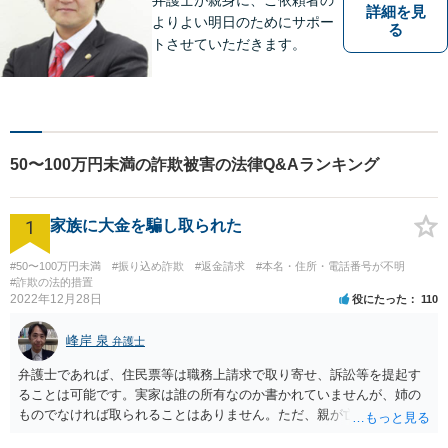
詳細を見
よりよい明日のためにサポー
る
トさせていただきます。
50〜100万円未満の詐欺被害の法律Q&Aランキング
1
家族に大金を騙し取られた
#50〜100万円未満
#振り込め詐欺
#返金請求
#本名・住所・電話番号が不明
#詐欺の法的措置
2022年12月28日
役にたった
110
峰岸 泉
弁護士
弁護士であれば、住民票等は職務上請求で取り寄せ、訴訟等を提起す
ることは可能です。実家は誰の所有なのか書かれていませんが、姉の
ものでなければ取られることはありません。ただ、親が亡くなって相
続手続未了の場合は問題が起きますので、早めに対応をとった方がい