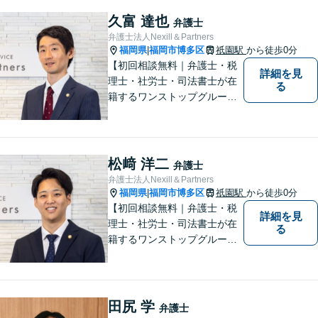
チーム体制による迅速で最適
なリーガルサービスを提供い
久富 達也
弁護士
たします。
弁護士法人Nexill＆Partners
福岡県
福岡市博多区
祇園駅
から徒歩0分
|
【初回相談無料｜弁護士・税
詳細を見
理士・社労士・司法書士が在
る
籍するワンストップグルー
プ】Nexill＆Partnersは複数士
業が在籍するワンストップグ
ループです。相続や企業法務
等複数士業の知識が必要な案
松﨑 洋二
弁護士
件を一括して対応。九州トッ
弁護士法人Nexill＆Partners
プクラスの豊富な実績。
福岡県
福岡市博多区
祇園駅
から徒歩0分
|
【初回相談無料｜弁護士・税
詳細を見
理士・社労士・司法書士が在
る
籍するワンストップグルー
プ】Nexill＆Partnersは複数士
業が在籍するワンストップグ
ループです。相続や企業法務
等複数士業の知識が必要な案
田尻 学
弁護士
件を一括して対応。九州トッ