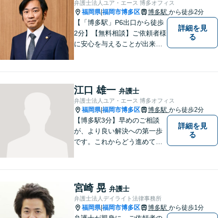
弁護士法人ユア・エース 博多オフィス
プクラスの豊富な実績。
福岡県
福岡市博多区
博多駅
から徒歩2分
|
【「博多駅」P6出口から徒歩
詳細を見
2分】【無料相談】ご依頼者様
る
に安心を与えることが出来る
弁護士を目指してきました。
お悩みを抱えていらっしゃる
方に安心して日々を過ごして
いただくために、これからも
江口 雄一
弁護士
研鑽を積んでいきたいと考え
弁護士法人ユア・エース 博多オフィス
ております。
福岡県
福岡市博多区
博多駅
から徒歩2分
|
【博多駅3分】早めのご相談
詳細を見
が、より良い解決への第一歩
る
です。これからどう進めてい
くのが一番よいか、最適な道
筋を一緒に考えていきます。
どんな些細なことでも構いま
せんので、遠慮なくご相談く
宮崎 晃
弁護士
ださい。【分割払い利用可】
弁護士法人デイライト法律事務所
【電話・メール面談可】
福岡県
福岡市博多区
博多駅
から徒歩1分
|
弁護士が親身に、ご依頼者の