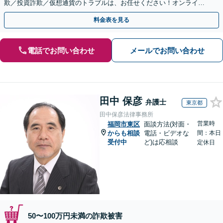
欺／投資詐欺／仮想通貨のトラブルは、お任せください！オンライン
のみで解決も可能！
料金表を見る
電話でお問い合わせ
メールでお問い合わせ
田中 保彦
弁護士
東京都
田中保彦法律事務所
営業時
福岡市東区
面談方法(対面・
からも相談
電話・ビデオな
間：本日
受付中
ど)は応相談
定休日
50〜100万円未満の詐欺被害