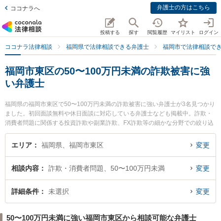
弁護士の方はこちら
ココナラへ
投稿する
探す
閲覧履歴
マイリスト
ログイン
ココナラ法律相談
福岡県で法律相談できる弁護士
福岡市で法律相談で
福岡市東区の50〜100万円未満の詐欺被害に強
い弁護士
福岡県の福岡市東区で50〜100万円未満の詐欺被害に強い弁護士が3名見つかり
ました。初回面談無料や休日面談に対応している弁護士なども掲載中。詐欺・
消費者問題に関係する投資詐欺や副業詐欺、FX詐欺等の細かな分野での絞り込
み検索もでき便利です。特にIK法律事務所の石松 信行弁護士や箱崎法律事務所
の馬場 俊介弁護士、香椎照葉法律事務所の牟田口 裕史弁護士のプロフィール情
エリア
福岡県、福岡市東区
変更
報や弁護士費用、強みなどが注目されています。『福岡市東区で土日や夜間に
発生した50〜100万円未満の詐欺被害のトラブルを今すぐに弁護士に相談した
相談内容
詐欺・消費者問題、50〜100万円未満
変更
い』『50〜100万円未満の詐欺被害のトラブル解決の実績豊富な近くの弁護士
を検索したい』『初回相談無料で50〜100万円未満の詐欺被害を法律相談でき
る福岡市東区内の弁護士に相談予約したい』などでお困りの相談者さんにおす
詳細条件
未選択
変更
すめです。
50〜100万円未満に強い福岡市東区から相談可能な弁護士