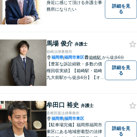
身近に感じて頂ける弁護士事
詳細を見
務所になりたい
る
馬場 俊介
弁護士
箱崎法律事務所
福岡県
福岡市東区
箱崎駅
から徒歩6分
|
【豊富な訴訟経験・多数の債
詳細を見
権回収実績】【箱崎駅・箱崎
る
九大前駅から徒歩6分】【オン
ライン相談対応】離婚、相
続、交通事故、労働問題など
の日常的な法律トラブルから
牟田口 裕史
ビジネス上の法的課題まで、
弁護士
各種法律相談、訴訟・債権回
香椎照葉法律事務所
収等のご依頼を承っておりま
福岡県
福岡市東区
|
す。
【駐車場完備】福岡県福岡市
詳細を見
東区にある地域密着型の法律
る