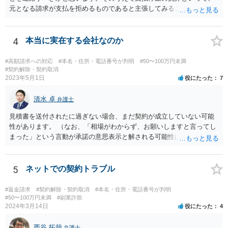
元となる請求が支払を拒めるものであると主張してみることになるか
と思います。 なお、このような事例もありますが、救済されるのはな
かなかシビアかもしれません。 https://zenso.or.jp/wp-content/uploads/
JACAS173%e5%88%a4%e4%be%8b%e7%b4%b9%e4%bb%8b.pdf
4
本当に実在する会社なのか
#高額請求への対応
#本名・住所・電話番号が判明
#50〜100万円未満
#契約解除・契約取消
2023年5月1日
役にたった
7
清水 卓
弁護士
見積書を送付されたに過ぎない場合、まだ契約が成立していない可能
性があります。 （なお、「相場がわからず、お願いしますと言ってし
まった」という言動が承諾の意思表示と解される可能性はあります
が、口頭に過ぎない場合には、承諾の意思表示にはあたらないと争え
る余地があるかもしれません）。 いずれにしても、相手会社の実在
等に不安を感じるのであれば、相手方とのやりとりを一旦保留とし
5
ネットでの契約トラブル
て、見積書等の相手方の表示（名称、代表者名、住所等）を手がかり
に、法務局で商業•法人登記の登記事項証明書の入手を試みてみる方法
#返金請求
#契約解除・契約取消
#本名・住所・電話番号が判明
も考えられます（相手の会社が実在する会社なのか、やりとりしてい
#50〜100万円未満
#副業詐欺
2024年3月14日
役にたった
4
る相手が代表権限を有しているのか等について、登記登録の有無や登
録内容を確かめることができます）。 【参考】法務局サイト https://w
西谷 拓哉
弁護士