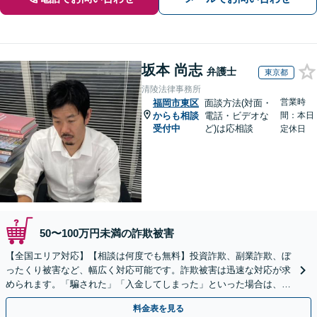
坂本 尚志
弁護士
東京都
清陵法律事務所
営業時
福岡市東区
面談方法(対面・
からも相談
電話・ビデオな
間：本日
受付中
ど)は応相談
定休日
50〜100万円未満の詐欺被害
【全国エリア対応】【相談は何度でも無料】投資詐欺、副業詐欺、ぼ
ったくり被害など、幅広く対応可能です。詐欺被害は迅速な対応が求
められます。「騙された」「入金してしまった」といった場合は、お
早めにご相談ください。【電話・メール・WEB相談可】
料金表を見る