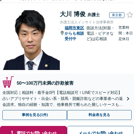
大川 博俊
弁護士
東京都
弁護士法人インサイト法律事務所
営業時
福岡市東区
面談方法(対面・
からも相談
電話・ビデオな
間：本日
受付中
ど)は応相談
定休日
50〜100万円未満の詐欺被害
全国対応｜相談料・着手金0円【電話相談可！LINEでスピード対応】
占いアプリやサイト・出会い系・競馬・競艇詐欺などの事業者への返
金請求。独自の経験・知識で、他事務所で断られた難しいケースも解
決に導いた実績あり。まずはお気軽にご相談ください
事例を見る(1件)
料金表を見る
電話でお問い合わせ
メールでお問い合わせ