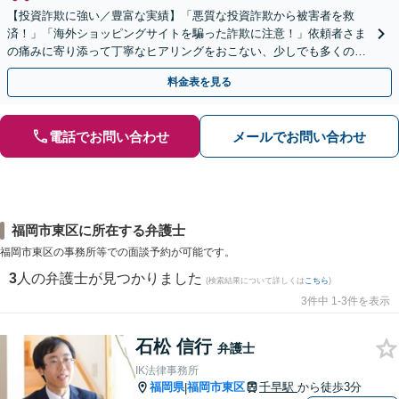
【投資詐欺に強い／豊富な実績】「悪質な投資詐欺から被害者を救
済！」「海外ショッピングサイトを騙った詐欺に注意！」依頼者さま
の痛みに寄り添って丁寧なヒアリングをおこない、少しでも多くの返
金が得られるよう尽力します！
料金表を見る
電話でお問い合わせ
メールでお問い合わせ
福岡市東区に所在する弁護士
福岡市東区の事務所等での面談予約が可能です。
3
人の弁護士が見つかりました
(検索結果について詳しくは
こちら
)
3件中 1-3件を表示
石松 信行
弁護士
IK法律事務所
福岡県
福岡市東区
千早駅
から徒歩3分
|