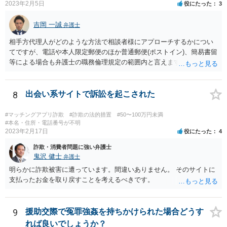
2023年2月5日
役にたった
3
吉岡 一誠
弁護士
相手方代理人がどのような方法で相談者様にアプローチするかについ
てですが、電話や本人限定郵便のほか普通郵便(ポストイン)、簡易書留
等による場合も弁護士の職務倫理規定の範囲内と言えますので、必ず
しも本人限定郵便により送られてくるとは限りません。 なお、相手方
が弁護士に依頼するより前に、先んじて相談者様が弁護士に依頼をす
る場合、相手方代理人は相談者様の代理人弁護士を飛び越えて相談者
8
出会い系サイトで訴訟を起こされた
様の自宅に書面を郵送することが職務倫理上許されなくなる(懲戒処分
の対象になり得る)ため、家族にバレてしまうことを回避したいという
#マッチングアプリ詐欺
#詐欺の法的措置
#50〜100万円未満
ご意向であれば、早めに弁護士に依頼をするというのも一つかと思い
#本名・住所・電話番号が不明
2023年2月17日
役にたった
4
ます(もちろん、このまま何事もなく終結する可能性もあるでしょうか
ら、藪蛇になるリスクもあるところではありますが)。 相手方がある話
詐欺・消費者問題に強い弁護士
ではあるので、最終的な和解の見通しは何とも言えませんが、弁護士
鬼沢 健士
弁護士
に依頼することで低額での和解に至れるということもあるでしょう。
明らかに詐欺被害に遭っています。間違いありません。 そのサイトに
支払ったお金を取り戻すことを考えるべきです。
9
援助交際で冤罪強姦を持ちかけられた場合どうす
れば良いでしょうか？