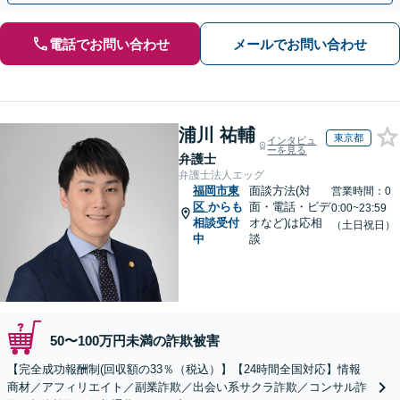
電話でお問い合わせ
メールでお問い合わせ
浦川 祐輔
東京都
インタビュ
ーを見る
弁護士
弁護士法人エッグ
福岡市東
面談方法(対
営業時間：0
区
からも
面・電話・ビデ
0:00~23:59
相談受付
オなど)は応相
（土日祝日）
中
談
50〜100万円未満の詐欺被害
【完全成功報酬制(回収額の33％（税込）】【24時間全国対応】情報
商材／アフィリエイト／副業詐欺／出会い系サクラ詐欺／コンサル詐