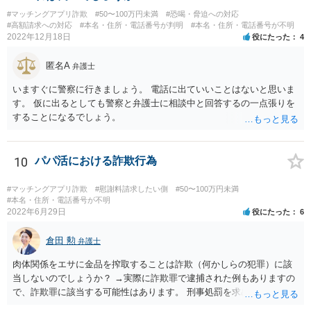
#マッチングアプリ詐欺
#50〜100万円未満
#恐喝・脅迫への対応
#高額請求への対応
#本名・住所・電話番号が判明
#本名・住所・電話番号が不明
2022年12月18日
役にたった
4
匿名A
弁護士
いますぐに警察に行きましょう。 電話に出ていいことはないと思いま
す。 仮に出るとしても警察と弁護士に相談中と回答するの一点張りを
することになるでしょう。
10
パパ活における詐欺行為
#マッチングアプリ詐欺
#慰謝料請求したい側
#50〜100万円未満
#本名・住所・電話番号が不明
2022年6月29日
役にたった
6
倉田 勲
弁護士
肉体関係をエサに金品を搾取することは詐欺（何かしらの犯罪）に該
当しないのでしょうか？ →実際に詐欺罪で逮捕された例もありますの
で、詐欺罪に該当する可能性はあります。 刑事処罰を求めたいという
ことでしたら警察署でご相談ください。