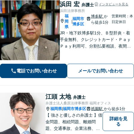
浜田 宏
弁護士
インタビューを見る
浜田法律事務所
福
博多駅
か
営業時間：本
福岡市
岡
|
日定休日
ら徒歩1分
博多区
県
JR・地下鉄博多駅1分、Ｂ型肝炎・着
手金無料、クレジットカード・Ｐａｙ
Ｐａｙ利用可、分割払要相談、夜間・
休日相談可（要事前予約）、弁護士歴2
1年。インターネット問題、医療、離
婚、相続、後見、交通事故、借金、労
電話でお問い合わせ
メールでお問い合わせ
働、民事全般取扱い
江頭 太地
弁護士
弁護士法人桑原法律事務所 福岡オフィス
福岡県
福岡市博多区
祇園駅
から徒歩1分
|
【 強さと優しさの弁護士 】借
詳細を見
金問題、相続問題、離婚問
る
題、交通事故、企業法務、刑