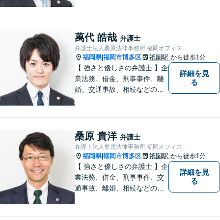
事事件などのご相談を承って
おります。まずはお気軽にご
相談ください。チーム体制に
よる迅速で最適なリーガルサ
萬代 皓哉
弁護士
ービスを提供いたします。
弁護士法人桑原法律事務所 福岡オフィス
福岡県
福岡市博多区
祇園駅
から徒歩1分
|
【 強さと優しさの弁護士 】企
詳細を見
業法務、借金、刑事事件、離
る
婚、交通事故、相続などのご
相談を承っております。まず
はお気軽にご相談ください。
チーム体制による迅速で最適
なリーガルサービスを提供い
桑原 貴洋
弁護士
たします。
弁護士法人桑原法律事務所 福岡オフィス
福岡県
福岡市博多区
祇園駅
から徒歩1分
|
【 強さと優しさの弁護士 】企
詳細を見
業法務、借金、刑事事件、交
る
通事故、離婚、相続などのご
相談を承っております。まず
はお気軽にご相談ください。