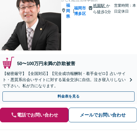
福
祇園駅
か
営業時間：本
福岡市
岡
|
日定休日
ら徒歩1分
博多区
県
50〜100万円未満の詐欺被害
【秘密厳守】【全国対応】【完全成功報酬制・着手金ゼロ】占いサイ
ト・悪質系出会いサイトに対する返金交渉に自信。泣き寝入りしない
で下さい。私が力になります。
料金表を見る
電話でお問い合わせ
メールでお問い合わせ