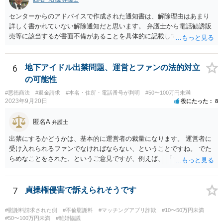
ww.moj.go.jp/MINJI/houjintouki.html
センターからのアドバイスで作成された通知書は、解除理由はあまり
詳しく書かれていない解除通知だと思います。 弁護士から電話勧誘販
売等に該当するが書面不備があることを具体的に記載して返金を求め
る通知書を送付することで、返金交渉が進展する場合があります。 弁
護士から通知書をおくっても返事がない、低い金額しか返金を提案し
てこない場合、裁判所に提訴することを検討する必要があります。 セ
6
地下アイドル出禁問題、運営とファンの法的対立
ンターの方で、消費者事件を取り扱っている弁護士の紹介を受けられ
の可能性
ないか一度確認してみてください。
#悪徳商法
#返金請求
#本名・住所・電話番号が判明
#50〜100万円未満
2023年9月20日
役にたった
8
匿名A
弁護士
出禁にするかどうかは、基本的に運営者の裁量になります。 運営者に
受け入れられるファンでなければならない、ということですね。 でた
らめなことをされた、というご意見ですが、例えば、 「サービスを購
入したのに、サービスが受けられなくて、返金もされない。」 といっ
た事情があったのでしょうか。 公表するにしても、見る人に受け入れ
られる内容のものでなければなりません。 そうでなければ、逆に、あ
7
貞操権侵害で訴えられそうです
なたが、民事上又は刑事上の責任を負う恐れがあります。 重々ご注意
なさいますよう。
#慰謝料請求された側
#不倫慰謝料
#マッチングアプリ詐欺
#10〜50万円未満
#50〜100万円未満
#離婚協議