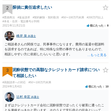
いでしょう。
2
探偵に責任追求したい
#悪徳商法
#返金請求
#契約解除・契約取消
#50〜100万円未満
#200万円以上
#本名・住所・電話番号が判明
2021年11月21日
役にたった
8
峰岸 泉
弁護士
ご相談者さんの関係では、民事事件になります。費用の返還や慰謝料
を請求するのであれば、特に特殊な分野の事件でもありませんので、
相談しやすい方に依頼したらいいと思います。
3
泥酔状態での高額なクレジットカード請求につい
て相談したい
#高額請求への対応
#50〜100万円未満
2024年1月4日
役にたった
10
辻村 幸宏
弁護士
まずはクレジットカード会社に泥酔状態でぼったくり被害に遭ったこ
とを連絡すべきかと思います。そのうえで支払停止の抗弁といって、