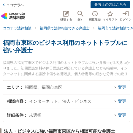
弁護士の方はこちら
ココナラへ
投稿する
探す
閲覧履歴
マイリスト
ログイン
ココナラ法律相談
福岡県で法律相談できる弁護士
福岡市で法律相談で
福岡市東区のビジネス利用のネットトラブルに
強い弁護士
福岡県の福岡市東区でビジネス利用のネットトラブルに強い弁護士が2名見つか
りました。初回面談無料や休日面談に対応している弁護士なども掲載中。イン
ターネットに関係する誹謗中傷や名誉毀損、個人特定等の細かな分野での絞り
込み検索もでき便利です。特に香椎照葉法律事務所の牟田口 裕史弁護士やIK法
律事務所の石松 信行弁護士のプロフィール情報や弁護士費用、強みなどが注目
エリア
福岡県、福岡市東区
変更
されています。『福岡市東区で土日や夜間に発生したビジネス利用のネットト
ラブルのトラブルを今すぐに弁護士に相談したい』『ビジネス利用のネットト
相談内容
インターネット、法人・ビジネス
変更
ラブルのトラブル解決の実績豊富な近くの弁護士を検索したい』『初回相談無
料でビジネス利用のネットトラブルを法律相談できる福岡市東区内の弁護士に
相談予約したい』などでお困りの相談者さんにおすすめです。
詳細条件
未選択
変更
法人・ビジネスに強い福岡市東区から相談可能な弁護士