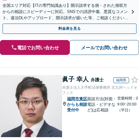
全国エリア対応【ITの専門知識あり】開示請求する側・された側双方
からの相談にスピーディーに対応。SNSでの誹謗中傷、悪質なコメン
ト、違法DLやアップロード、開示請求が届いた等、ご相談ください
【WEB面談OK&解決実績豊富】【千葉中央駅4分】
料金表を見る
電話でお問い合わせ
メールでお問い合わせ
眞子 幸人
弁護士
福岡県
弁護士法人大手町法律事務所 北九州ヘッドオ
フィス
営業時間：0
福岡市東区
面談方法(対面・
からも相談
電話・ビデオな
9:00~20:00
受付中
ど)は応相談
（平日）