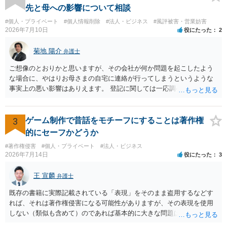
りません。ただし、ロゴに独自の図形やイラスト等が含まれる場合に
先と母への影響について相談
は、その表現部分が著作物となる可能性があります。 また、人物写真
#個人・プライベート
#個人情報削除
#法人・ビジネス
#風評被害・営業妨害
の著作権は撮影者に、肖像に関する権利は被写体本人に帰属します
2026年7月10日
役にたった
2
（著作権法2条・17条）。 ウェブサイト全体に当然に著作権が生じる
わけではありません。デザイナーが独自に制作したイラストやバナー
菊地 陽介
弁護士
等は別として、一般的なレイアウトや配色、依頼者から提供された素
材を希望に沿って配置した部分には、通常、著作物性は認められにく
ご想像のとおりかと思いますが、その会社が何か問題を起こしたよう
いと考えられます。仮に具体的な画面構成の一部に創作性が認められ
な場合に、やはりお母さまの自宅に連絡が行ってしまうというような
ても、その権利は当該部分に限られ、ご相談者の写真や文章等を制作
事実上の悪い影響はありえます。 登記に関しては一応調べておいた方
実績として掲載する権限まで当然に生じるものではありません。 もっ
がいいと思います。アカウントの登録などが必要で有料ではあります
とも、契約書がなくても、見積書、メール、利用規約等に実績掲載へ
が、登記情報提供サービスでインターネット上でも会社の登記の情報
の同意があれば別です。また、単に制作を担当した事実を記載した
を閲覧することができます。 Googleに関してはしつこく削除申請をす
3
ゲーム制作で昔話をモチーフにすることは著作権
り、公開中のサイトへリンクしたりする行為まで当然に禁止できると
るしかないでしょうが、そのほかには例えば投資運用業などの登録を
的にセーフかどうか
は限りません。 人物写真については、通常のSNSへの無断掲載と同
行っているようであれば、その所管の公的機関に問い合わせるなどさ
様、掲載目的、態様、必要性、本人の特定可能性等から判断されま
#著作権侵害
#個人・プライベート
#法人・ビジネス
れてみてはいかがでしょうか。
2026年7月14日
役にたった
3
す。営業目的であり、本人も掲載を拒否していることは、違法性を認
める方向の事情となりますが、自動的に肖像権侵害となるわけではあ
王 宣麟
りません。 まず、見積書、メール、チャット、デザイナーの利用規約
弁護士
を確認したうえで、「提供素材及びこれを含む画面の複製・SNS掲載
既存の書籍に実際記載されている「表現」をそのまま盗用するなどす
を許諾しない」と書面で明確に通知することをお勧めします。すでに
れば、それは著作権侵害になる可能性がありますが、その表現を使用
掲載された場合は、URL、掲載日時、画面を保存してから削除を求め
しない（類似も含めて）のであれば基本的に大きな問題は生じないか
てください。
と思います。 著作権が守るのは「アイデア」ではなく「具体的な表