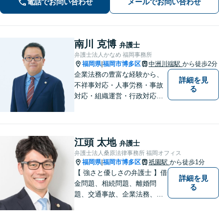
電話でお問い合わせ
メールでお問い合わせ
分）や相続にも対応。
南川 克博
弁護士
弁護士法人かなめ 福岡事務所
福岡県
福岡市博多区
中洲川端駅
から徒歩2分
|
企業法務の豊富な経験から、
詳細を見
不祥事対応・人事労務・事故
る
対応・組織運営・行政対応な
ど、介護現場や幼保現場にお
ける多様な法的トラブルを解
決していきます。
江頭 太地
弁護士
弁護士法人桑原法律事務所 福岡オフィス
福岡県
福岡市博多区
祇園駅
から徒歩1分
|
【 強さと優しさの弁護士 】借
詳細を見
金問題、相続問題、離婚問
る
題、交通事故、企業法務、刑
事事件などのご相談を承って
おります。まずはお気軽にご