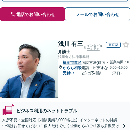
電話でお問い合わせ
メールでお問い合わせ
浅川 有三
東京都
インタビュ
ーを見る
弁護士
浅川倉方法律事務所
営業時間：0
福岡市東区
面談方法(対面・
からも相談
電話・ビデオな
9:00~19:00
受付中
ど)は応相談
（平日）
ビジネス利用のネットトラブル
来所不要／全国対応【相談実績2,000件以上】インターネットの誹謗
中傷はお任せください！個人だけでなく企業からのご相談も多数受け