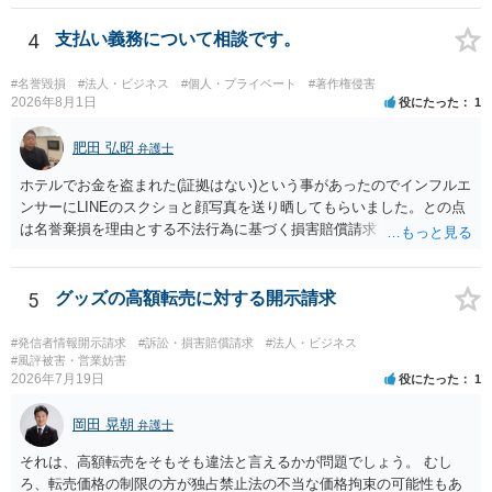
現」であり、昔話の大筋や設定の骨子だけを使うのは、一般にアイデ
ア利用の範囲です。 一方で、特定の作品の文章をそのまま使うことは
4
支払い義務について相談です。
もちろん、表現の選び方や展開が「その作品の本質的特徴を直接感得
できる」レベルだと、翻案や二次的著作物の問題が出ますのでこの点
#名誉毀損
#法人・ビジネス
#個人・プライベート
#著作権侵害
はご留意ください。
2026年8月1日
役にたった
1
肥田 弘昭
弁護士
ホテルでお金を盗まれた(証拠はない)という事があったのでインフルエ
ンサーにLINEのスクショと顔写真を送り晒してもらいました。との点
は名誉棄損を理由とする不法行為に基づく損害賠償請求（共同不法行
為）の対象となるかと思います。但し、慰謝料額としては、「その後
その人が会社を経営しているようで仕事が飛んだとのことでその分の
賠償金と8人分の従業員の年間利益を請求すると言われています。」で
5
グッズの高額転売に対する開示請求
の計算がすべて損害とならないかと思いますので、損害額で争っても
良いかと思います。ご参考にしてください。
#発信者情報開示請求
#訴訟・損害賠償請求
#法人・ビジネス
#風評被害・営業妨害
2026年7月19日
役にたった
1
岡田 晃朝
弁護士
それは、高額転売をそもそも違法と言えるかが問題でしょう。 むし
ろ、転売価格の制限の方が独占禁止法の不当な価格拘束の可能性もあ