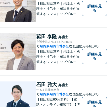
【初回相談無料｜弁護士・税
詳細を見
理士・社労士・司法書士が在
る
籍するワンストップグルー
プ】Nexill＆Partnersは複数士
業が在籍するワンストップグ
ループです。相続や企業法務
等複数士業の知識が必要な案
菰田 泰隆
弁護士
件を一括して対応。九州トッ
弁護士法人Nexill＆Partners
プクラスの豊富な実績。
福岡県
福岡市博多区
祇園駅
から徒歩0分
|
【初回相談無料｜弁護士・税
詳細を見
理士・社労士・司法書士が在
る
籍するワンストップグルー
プ】Nexill＆Partnersは複数士
業が在籍するワンストップグ
ループです。相続や企業法務
等複数士業の知識が必要な案
石田 雅大
弁護士
件を一括して対応。九州トッ
だるま法律事務所
プクラスの豊富な実績。
福岡県
福岡市博多区
博多駅
から徒歩3分
|
【初回相談60分無料】【電
詳細を見
話・オンライン相談可】【博
る