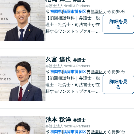
たします。
弁護士法人Nexill＆Partners
福岡県
福岡市博多区
祇園駅
から徒歩0分
|
【初回相談無料｜弁護士・税
詳細を見
理士・社労士・司法書士が在
る
籍するワンストップグルー
プ】Nexill＆Partnersは複数士
業が在籍するワンストップグ
ループです。相続や企業法務
等複数士業の知識が必要な案
久富 達也
弁護士
件を一括して対応。九州トッ
弁護士法人Nexill＆Partners
プクラスの豊富な実績。
福岡県
福岡市博多区
祇園駅
から徒歩0分
|
【初回相談無料｜弁護士・税
詳細を見
理士・社労士・司法書士が在
る
籍するワンストップグルー
プ】Nexill＆Partnersは複数士
業が在籍するワンストップグ
ループです。相続や企業法務
等複数士業の知識が必要な案
池本 稔洋
弁護士
件を一括して対応。九州トッ
弁護士法人Nexill＆Partners
プクラスの豊富な実績。
福岡県
福岡市博多区
祇園駅
から徒歩0分
|