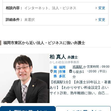
相談内容
インターネット、法人・ビジネス
変更
詳細条件
未選択
変更
福岡市東区から近い法人・ビジネスに強い弁護士
柏 真人
弁護士
かしわ総合法律事務所
祇園駅
か
営業時間：09:00
福
福岡
~20:00（平日）
岡
市博
ら徒歩1
|
県
多区
分
【祇園駅1分】【弁護士10年以上・著書
あり】【わかりやすい料金設定】占い
サイト詐欺、熟年離婚に強い。自己破
産や自宅を残す債務整理にも対応。丁
寧なアドバイスに定評あり。出会い系
詐欺、刑事事件（博多警察署まで徒歩5