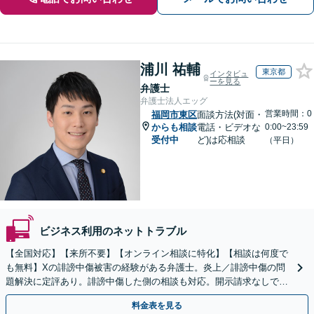
浦川 祐輔
東京都
インタビュ
ーを見る
弁護士
弁護士法人エッグ
営業時間：0
福岡市東区
面談方法(対面・
からも相談
電話・ビデオな
0:00~23:59
受付中
ど)は応相談
（平日）
ビジネス利用のネットトラブル
【全国対応】【来所不要】【オンライン相談に特化】【相談は何度で
も無料】Xの誹謗中傷被害の経験がある弁護士。炎上／誹謗中傷の問
題解決に定評あり。誹謗中傷した側の相談も対応。開示請求なしで本
人の特定ができる場合もあり。
料金表を見る