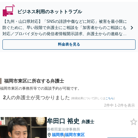
ビジネス利用のネットトラブル
【九州・山口県対応】「SNSの誹謗中傷などに対応」被害を最小限に
防ぐために、早い段階で弁護士にご相談を「加害者からのご相談にも
対応／プロバイダからの発信者情報開示請求、弁護士からの連絡な
ど」法人の風評被害対策にも対応【休日・夜間相談可】
料金表を見る
福岡市東区に所在する弁護士
福岡市東区の事務所等での面談予約が可能です。
2
人の弁護士が見つかりました
(検索結果について詳しくは
こちら
)
2件中 1-2件を表示
牟田口 裕史
弁護士
香椎照葉法律事務所
福岡県
福岡市東区
|