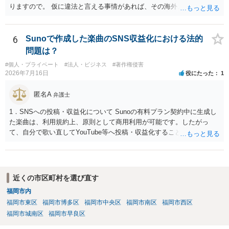
りますので。 仮に違法と言える事情があれば、その海外メーカーの権
利侵害ですから、その海外メーカーからの請求があれば可能性はあり
ます。
6
Sunoで作成した楽曲のSNS収益化における法的
問題は？
#個人・プライベート
#法人・ビジネス
#著作権侵害
2026年7月16日
役にたった
1
匿名A
弁護士
1．SNSへの投稿・収益化について Sunoの有料プラン契約中に生成し
た楽曲は、利用規約上、原則として商用利用が可能です。したがっ
て、自分で歌い直してYouTube等へ投稿・収益化することも、通常は
可能と考えられます。ただし、生成時点のプランと最新の利用規約は
確認してください。 2．メロディーや伴奏の使用について AIボーカル
を自分の歌声に差し替えても、メロディーや伴奏を使用する以上、Su
noの規約が適用されます。有料プランで適法に生成したものであれ
近くの市区町村を選び直す
ば、原則として使用可能です。 3．著作権とJASRAC登録について Su
福岡市内
noが商用利用を認めていても、日本法上、その楽曲に著作権が発生す
福岡市東区
福岡市博多区
福岡市中央区
福岡市南区
福岡市西区
るとは限りません。AIが自動生成したメロディーや伴奏について、人
の創作的な関与が乏しい場合、著作権が認められない可能性がありま
福岡市城南区
福岡市早良区
す。自分で歌い直しただけで、作曲部分の著作権が発生するわけでも