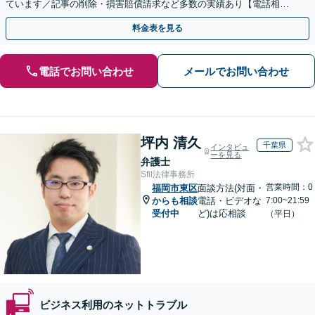
ています／記事の削除・損害賠償請求など多数の実績あり【電話相談
可】【初回相談無料】【夜間休日面談可】
料金表を見る
電話でお問い合わせ
メールでお問い合わせ
坪内 清久
千葉県
インタビュ
ーを見る
弁護士
Sfil法律事務所
営業時間：0
福岡市東区
面談方法(対面・
からも相談
電話・ビデオな
7:00~21:59
受付中
ど)は応相談
（平日）
ビジネス利用のネットトラブル