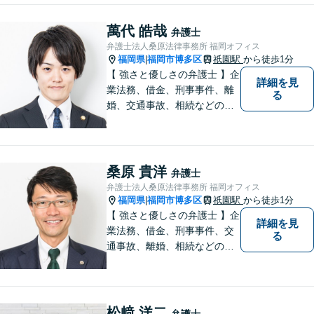
相談ください。チーム体制に
よる迅速で最適なリーガルサ
萬代 皓哉
弁護士
ービスを提供いたします。
弁護士法人桑原法律事務所 福岡オフィス
福岡県
福岡市博多区
祇園駅
から徒歩1分
|
【 強さと優しさの弁護士 】企
詳細を見
業法務、借金、刑事事件、離
る
婚、交通事故、相続などのご
相談を承っております。まず
はお気軽にご相談ください。
チーム体制による迅速で最適
なリーガルサービスを提供い
桑原 貴洋
弁護士
たします。
弁護士法人桑原法律事務所 福岡オフィス
福岡県
福岡市博多区
祇園駅
から徒歩1分
|
【 強さと優しさの弁護士 】企
詳細を見
業法務、借金、刑事事件、交
る
通事故、離婚、相続などのご
相談を承っております。まず
はお気軽にご相談ください。
チーム体制による迅速で最適
なリーガルサービスを提供い
松﨑 洋二
弁護士