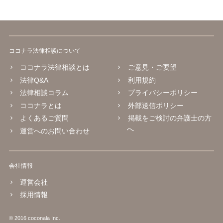
ありません。 なお、自分で歌い直した歌唱については、楽曲自体に著
作権が成立するか否かとは別に、実演家としての著作隣接権が生じま
す。ただし、この権利は、Sunoが生成したメロディーや伴奏自体につ
いて著作権を取得することを意味するものではありません。 JASRAC
への登録は必須ではありません。登録を希望する場合は、自分が作
ココナラ法律相談について
詞、作曲、編曲等にどの程度創作的に関与したかを説明できることが
重要です。 4．音楽配信やライブについて SpotifyやApple Musicでの
ココナラ法律相談とは
ご意見・ご要望
配信、販売、ライブでの歌唱も、Sunoの規約上の商用利用条件を満た
法律Q&A
利用規約
せば、原則として可能です。ただし、配信サービスごとのAI生成音楽
法律相談コラム
プライバシーポリシー
に関する規約も確認する必要があります。 5．注意点について 生成
日、有料プランの契約状況、プロンプト、修正・編集の履歴を保存し
ココナラとは
外部送信ポリシー
ておくことをお勧めします。また、既存の楽曲と偶然類似する可能性
よくあるご質問
掲載をご検討の弁護士の方
や、第三者が同じような楽曲を生成する可能性にも注意が必要です。
へ
運営へのお問い合わせ
最終的には、個別の楽曲の制作過程と、利用時点のSuno及び配信サー
ビスの規約を確認して判断することになります。
会社情報
運営会社
採用情報
© 2016 coconala Inc.