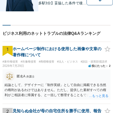
多駅3分】妥協した条件で後悔
しないためには、早い段階で
の整理が重要です。 丁寧にお
話をお伺いし、状況に応じた
現実的な解決策をご提案いた
しますので、まずはお気軽に
ビジネス利用のネットトラブルの法律Q&Aランキング
ご相談ください。
1
ホームページ制作における使用した画像や文章の
著作権について
#著作権侵害
#肖像権侵害
#商標権侵害
#法人・ビジネス
#訴訟・損害賠償請求
2026年7月29日
役にたった
2
匿名A
弁護士
結論として、デザイナーに「制作実績」として自由に掲載できる当然
の権利があるわけではありません。ただし、提供した素材すべての権
利がご相談者に帰属する、と一括して整理することもできません。 ご
自身が撮影・執筆した写真や文章は、創作性があれば原則としてご自
身が著作権者です。 他方、ブランド名、文字主体のロゴ、商品情報、
短いキャッチコピー、販売コンセプトなどは、通常、著作物には当た
2
見知らぬ会社が母の自宅住所を勝手に使用、報告