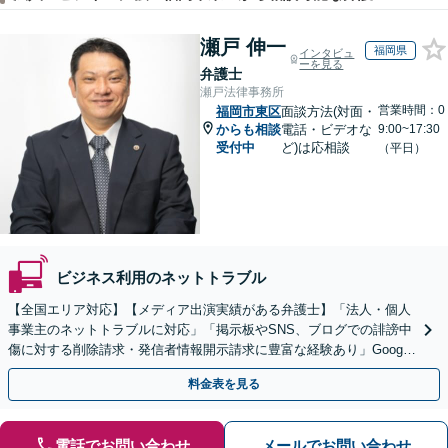
瀬戸 伸一
福岡県
インタビュ
ーを見る
弁護士
瀬戸法律事務所
営業時間：0
福岡市東区
面談方法(対面・
からも相談
電話・ビデオな
9:00~17:30
受付中
ど)は応相談
（平日）
ビジネス利用のネットトラブル
【全国エリア対応】【メディア出演実績がある弁護士】「法人・個人
事業主のネットトラブルに対応」「掲示板やSNS、ブログでの誹謗中
傷に対する削除請求・発信者情報開示請求に豊富な経験あり」Google
口コミの削除請求・賠償請求のご相談はお任せ
料金表を見る
電話でお問い合わせ
メールでお問い合わせ