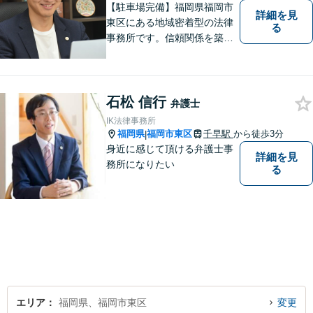
【駐車場完備】福岡県福岡市
詳細を見
東区にある地域密着型の法律
る
事務所です。信頼関係を築
き、早期の円満解決を目指し
ます。まずは、些細なことで
も構いませんので、お困りの
方は気軽にご相談ください。
石松 信行
弁護士
IK法律事務所
福岡県
福岡市東区
千早駅
から徒歩3分
|
身近に感じて頂ける弁護士事
詳細を見
務所になりたい
る
エリア
福岡県、福岡市東区
変更