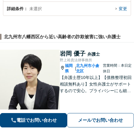
詳細条件
未選択
変更
北九州市八幡西区から近い高齢者の詐欺被害に強い弁護士
岩岡 優子
弁護士
野上裕貴法律事務所
福岡
北九州市小倉
営業時間：本日定
|
県
北区
休日
【弁護士歴10年以上】【債務整理初回
相談無料あり】女性弁護士がサポート
するので安心。プライバシーにも細心
の注意を払っております。解決までの
細やかな対応や心的なサポートに注力
しております。お気軽にご相談くださ
い。【完全個室で相談】【駐車場あ
電話でお問い合わせ
メールでお問い合わせ
り】