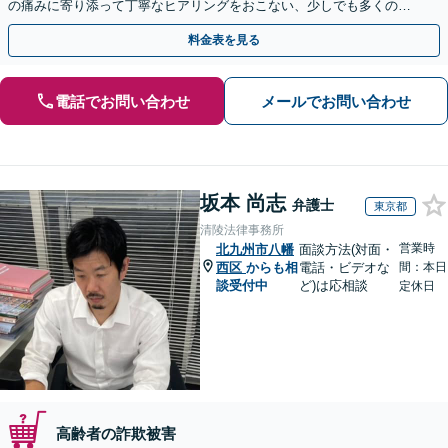
の痛みに寄り添って丁寧なヒアリングをおこない、少しでも多くの返
金が得られるよう尽力します！
料金表を見る
電話でお問い合わせ
メールでお問い合わせ
坂本 尚志
弁護士
東京都
清陵法律事務所
営業時
北九州市八幡
面談方法(対面・
西区
からも相
電話・ビデオな
間：本日
談受付中
ど)は応相談
定休日
高齢者の詐欺被害