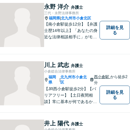
します。お悩みの方はご相談くださ
永野 洋介
弁護士
い。
三代・永野法律事務所
福岡県
北九州市小倉北区
|
【南小倉駅徒歩12分】【弁護
詳細を見
士歴14年以上】「あなたの身
る
近な法律相談相手に」がモッ
トー。交通事故分野に精通す
る弁護士。相続、離婚、交通
事故、債務整理等、個人が抱
える問題に注力しております
川上 武志
弁護士
ので、お気軽にご相談くださ
小倉総合法律事務所
いませ。【駐車場あり】
西小倉駅
から徒歩2
福岡
北九州市小倉北
|
県
区
分
【JR西小倉駅徒歩2分】【バ
詳細を見
リアフリー】【土日夜間相
る
談】常に基本が何であるかを
意識し、判断に悩むことがあ
れば基本に立ち返って考える
ことを忘れずに日々研鑽に努
井上 陽代
弁護士
めてまいりたいと考えており
小倉総合法律事務所