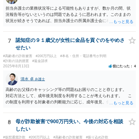
担当弁護士の業務状況等による可能性もありますが、数か月の間、状
況報告等がないというのは問題であるように思われます。このままの
状況が続きそうであれば、担当弁護士の所属弁護士会に相談してみる
ことを検討してもよいかもしれません。
7
認知症の９１歳父が女性に金品を貢ぐのをやめさ
せたい
#高齢者の詐欺被害
#200万円以上
#本名・住所・電話番号が判明
#詐欺の法的措置
#返金請求
2025年8月13日
役にたった
4
清水 卓
弁護士
高齢のお父様のキャッシング等の問題ねお困りのことと存じます。
対応方法として、成年後見制度を利用することが考えられます。 こ
の制度を利用する対象者の判断能力に応じ、成年後見、保佐、補助と
いう類型があり、認知症初期段階の方でも利用できる可能性がありま
す。なお、いずれも、家庭裁判所に申立てをする必要があります。
成年後見の場合、本人自ら借金やキャッシングはできません。保佐の
8
母が詐欺被害で900万円失い、今後の対応を相談
場合、本人のために選任される保佐人の同意なく、借金やキャッシン
したい
グはできず、同意なしにこれらを行った場合、保佐人は取り消すこと
#仮想通貨詐欺
#200万円以上
#高齢者の詐欺被害
#振り込め詐欺