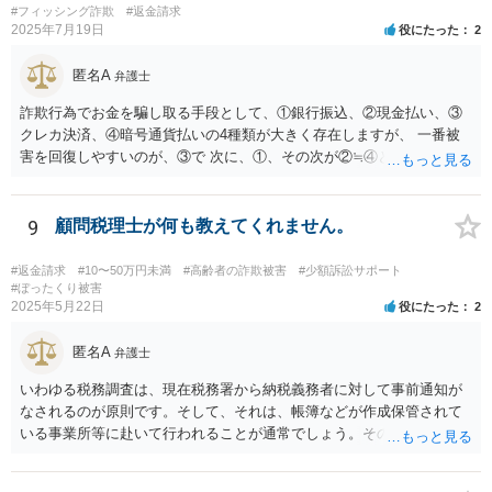
ができます。補助の場合も借金やキャッシングを同意事項に設定で
#フィッシング詐欺
#返金請求
き、保佐の場合と同様の対応が可能です。 裁判所のサイトで制度案
2025年7月19日
役にたった
2
内がされていますので、紹介しておきます。 より詳しくは、お住ま
いの地域の弁護士会や法テラス等でご相談になられてみてください。
匿名A
弁護士
【参考】成年後見制度について（裁判所サイト） https://www.courts.g
o.jp/saiban/koukenp/koukenp1/index.html
詐欺行為でお金を騙し取る手段として、①銀行振込、②現金払い、③
クレカ決済、④暗号通貨払いの4種類が大きく存在しますが、 一番被
害を回復しやすいのが、③で 次に、①、その次が②≒④となります。
仮想通貨・暗号資産で騙し取られた金が回収できたという話は私は聞
いたことがないのが実情です。 現在、できる手段はすでに回答したこ
と以外にほぼないと思いますが、一度、弁護士会の消費者系に関する
9
顧問税理士が何も教えてくれません。
事案の取り扱いのある法律相談の予約を取られて一度相談を受けられ
てみてください。
#返金請求
#10〜50万円未満
#高齢者の詐欺被害
#少額訴訟サポート
#ぼったくり被害
2025年5月22日
役にたった
2
匿名A
弁護士
いわゆる税務調査は、現在税務署から納税義務者に対して事前通知が
なされるのが原則です。そして、それは、帳簿などが作成保管されて
いる事業所等に赴いて行われることが通常でしょう。その場合、当然
ながら納税者が知らないということはあり得ません。 そうではなく、
税務署からの行政指導の一環として調査・質問に応じて、何らかの対