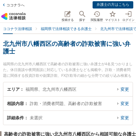
弁護士の方はこちら
ココナラへ
投稿する
探す
閲覧履歴
マイリスト
ログイン
ココナラ法律相談
福岡県で法律相談できる弁護士
北九州市で法律相談
北九州市八幡西区の高齢者の詐欺被害に強い弁
護士
福岡県の北九州市八幡西区で高齢者の詐欺被害に強い弁護士が4名見つかりまし
た。休日面談や夜間面談に対応している弁護士なども掲載中。詐欺・消費者問
題に関係する投資詐欺や副業詐欺、FX詐欺等の細かな分野での絞り込み検索も
でき便利です。特におばら総合法律事務所の小原 隆寛弁護士や黒崎合同法律事
務所の溝口 史子弁護士、藤井綜合法律事務所の藤井 晋弁護士のプロフィール情
エリア
福岡県、北九州市八幡西区
変更
報や弁護士費用、強みなどが注目されています。『北九州市八幡西区で土日や
夜間に発生した高齢者の詐欺被害のトラブルを今すぐに弁護士に相談したい』
相談内容
詐欺・消費者問題、高齢者の詐欺被害
変更
『高齢者の詐欺被害のトラブル解決の実績豊富な近くの弁護士を検索したい』
『初回相談無料で高齢者の詐欺被害を法律相談できる北九州市八幡西区内の弁
護士に相談予約したい』などでお困りの相談者さんにおすすめです。
詳細条件
未選択
変更
高齢者の詐欺被害に強い北九州市八幡西区から相談可能な弁護士