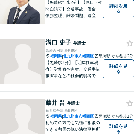
【黒崎駅徒歩2分】【休日・夜
詳細を見
間面談可】交通事故、借金・
る
債務整理、離婚問題、遺産相
続など。ご依頼者さまが安心
して相談できる雰囲気作りを
心がけています。「こんなこ
溝口 史子
と弁護士に相談してもいいの
弁護士
かな」と思わず、遠慮なくご
黒崎合同法律事務所
相談ください。
福岡県
北九州市八幡西区
黒崎駅
から徒歩2分
|
【黒崎駅2分】【近隣駐車場
詳細を見
有】労働者や患者、交通事故
る
被害者などの社会的弱者であ
る相談者のお手伝いをしたい
という思っています。１つ１
つの事件に丁寧に向き合い、
藤井 晋
依頼者の皆様にとってより良
弁護士
い解決が得られるよう、尽力
藤井綜合法律事務所
します。お気軽にご相談くだ
福岡県
北九州市八幡西区
黒崎駅
から徒歩1分
|
さい。
初めての方でも気軽に相談の
詳細を見
できる敷居の低い法律事務所
る