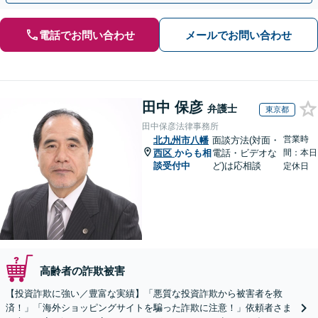
電話でお問い合わせ
メールでお問い合わせ
田中 保彦
弁護士
東京都
田中保彦法律事務所
営業時
北九州市八幡
面談方法(対面・
西区
からも相
電話・ビデオな
間：本日
談受付中
ど)は応相談
定休日
高齢者の詐欺被害
【投資詐欺に強い／豊富な実績】「悪質な投資詐欺から被害者を救
済！」「海外ショッピングサイトを騙った詐欺に注意！」依頼者さま