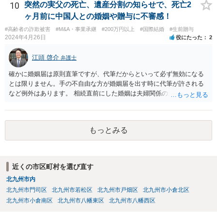
応をしたのでしょうか。それであれば、場合によっては税理士限りで
10
突然の実父の死亡、遺産分割の知らせで、死亡2
の対応はありえるかもしれません。ただそうすると、もともとの申告
ヶ月前に中国人との婚姻や贈与に不審感！
の不備の是正ということになるので、報酬が発生するものかどうかと
#高齢者の詐欺被害
#M&A・事業承継
#200万円以上
#国際結婚
#生前贈与
いう問題はあるかも知れません。 あらためて、問い合わせをした方が
2024年4月26日
役にたった
2
よいかもしれません。
江頭 啓介
弁護士
確かに婚姻届は原則直筆ですが、代筆だからといって必ず無効になる
とは限りません。手の不自由な方が婚姻届を出す時に代筆が許される
など例外はあります。 相続直前にした婚姻は夫婦関係の形成を目的と
したものではないとして無効となる可能性はあります。 上記の意味が
わかりません、分かりやすく解説していただけませんでしょうか？ →
婚姻が成立するには二つの要素が必要と言われております。一つは届
もっとみる
出ですが、もう一つは双方の婚姻意思です。 婚姻意思は、夫婦として
相互に助け合いながら生活していく意思というとイメージしやすいか
と思います。 ここで、相続目的での婚姻をみてみます。これは夫婦と
して生活していくというよりは、一方が死亡した際に生じる相続のた
近くの市区町村を選び直す
めに配偶者という立場を得ることが主な目的となります。 したがっ
北九州市内
て、形式的に届出がなされたとしても、双方は夫婦生活を営む意思が
ないので、婚姻意思はありません。 よって、婚姻は婚姻意思の欠如に
北九州市門司区
北九州市若松区
北九州市戸畑区
北九州市小倉北区
より、無効となります。
北九州市小倉南区
北九州市八幡東区
北九州市八幡西区