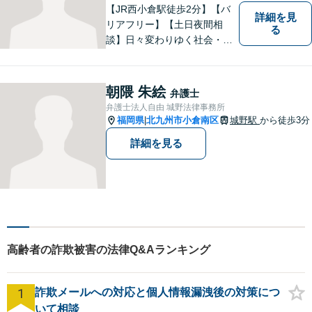
【JR西小倉駅徒歩2分】【バ
詳細を見
リアフリー】【土日夜間相
る
談】日々変わりゆく社会・法
的環境に適時に対応し、クラ
イアントの皆様にご満足いた
だける良質なサービスを提供
朝隈 朱絵
弁護士
できるよう日々研鑽に努めて
弁護士法人自由 城野法律事務所
まいります。お気軽にご相談
福岡県
北九州市小倉南区
城野駅
から徒歩3分
|
ください。
詳細を見る
高齢者の詐欺被害の法律Q&Aランキング
1
詐欺メールへの対応と個人情報漏洩後の対策につ
いて相談