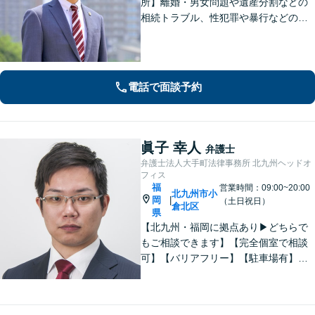
所】離婚・男女問題や遺産分割などの
相続トラブル、性犯罪や暴行などの刑
事事件を幅広く承ります。どのような
内容でも事務所が一丸となり的確に対
応し、依頼者さまに最善の解決を目指
します【土日祝・当日対応可】
電話で面談予約
眞子 幸人
弁護士
弁護士法人大手町法律事務所 北九州ヘッドオ
フィス
福
営業時間：09:00~20:00
北九州市小
岡
|
（土日祝日）
倉北区
県
【北九州・福岡に拠点あり▶どちらで
もご相談できます】【完全個室で相談
可】【バリアフリー】【駐車場有】法
律問題は様々な角度から問題をとらえ
る必要があります。これまでの経験を
活かした総合力で課題解決をサポート