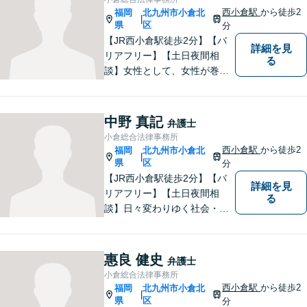
ます。お気軽にご相談くださ
西小倉駅
から徒歩2
福岡
北九州市小倉北
|
い。
県
区
分
【JR西小倉駅徒歩2分】【バ
詳細を見
リアフリー】【土日夜間相
る
談】女性として、女性が巻き
込まれる各種法的トラブル、
女性が特有の法律問題にも積
極的に対応しております。男
中野 真記
弁護士
性弁護士には相談しづらいと
小倉総合法律事務所
いう女性の方もお気軽にご相
西小倉駅
から徒歩2
福岡
北九州市小倉北
|
談下さい。
県
区
分
【JR西小倉駅徒歩2分】【バ
詳細を見
リアフリー】【土日夜間相
る
談】日々変わりゆく社会・法
的環境に適時に対応し、クラ
イアントの皆様にご満足いた
だける良質なリーガルサービ
惠良 健史
弁護士
スを提供できるよう日々研鑽
小倉総合法律事務所
に努めてまいります。お気軽
西小倉駅
から徒歩2
福岡
北九州市小倉北
|
にご相談ください。
県
区
分