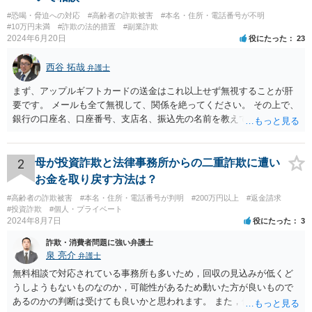
#恐喝・脅迫への対応
#高齢者の詐欺被害
#本名・住所・電話番号が不明
#10万円未満
#詐欺の法的措置
#副業詐欺
2024年6月20日
役にたった
23
西谷 拓哉
弁護士
まず、アップルギフトカードの送金はこれ以上せず無視することが肝
要です。 メールも全て無視して、関係を絶ってください。 その上で、
銀行の口座名、口座番号、支店名、振込先の名前を教えてしまってい
る点について、 振込詐欺用の口座として今後利用される可能性が０で
はありません。 そのため、現時点でとくに、詳細不明の入金がないこ
となどが確認できるのであれば、念のため、相手に教えてしまった口
2
母が投資詐欺と法律事務所からの二重詐欺に遭い
座については、 銀行で口座の解約処理をすることをお勧め致します。
お金を取り戻す方法は？
#高齢者の詐欺被害
#本名・住所・電話番号が判明
#200万円以上
#返金請求
#投資詐欺
#個人・プライベート
2024年8月7日
役にたった
3
詐欺・消費者問題に強い弁護士
泉 亮介
弁護士
無料相談で対応されている事務所も多いため，回収の見込みが低くど
うしようもないものなのか，可能性があるため動いた方が良いもので
あるのかの判断は受けても良いかと思われます。 また，依頼された弁