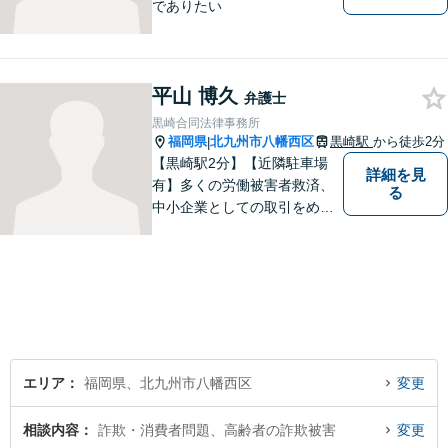
でありたい
平山 博久
弁護士
黒崎合同法律事務所
福岡県
北九州市八幡西区
黒崎駅
から徒歩2分
|
【黒崎駅2分】【近隣駐車場
詳細を見
有】多くの労働被害者救済、
る
中小企業としての取引をめぐ
る様々な紛争を取り扱ってき
ました。労働者側と使用者側
双方での経験を元に、アドバ
イスを行うことができます。
どんなことでもお気軽にご相
談ください。
エリア
福岡県、北九州市八幡西区
変更
相談内容
詐欺・消費者問題、高齢者の詐欺被害
変更