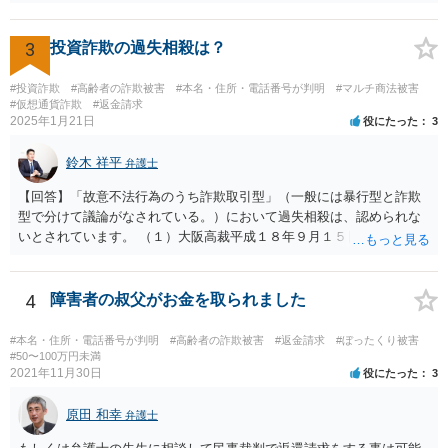
護士に懲戒処分が出ているようであるならば，着手金等については返
金がされる可能性もあるかと思われます。
3
投資詐欺の過失相殺は？
#投資詐欺
#高齢者の詐欺被害
#本名・住所・電話番号が判明
#マルチ商法被害
#仮想通貨詐欺
#返金請求
2025年1月21日
役にたった
3
鈴木 祥平
弁護士
【回答】「故意不法行為のうち詐欺取引型」（一般には暴行型と詐欺
型で分けて議論がなされている。）において過失相殺は、認められな
いとされています。 （１）大阪高裁平成１８年９月１５日裁判例 裁判
所は、「故意ある不法行為に対する過失相殺の適否」について「過失
相殺は、本来文字通り過失のある当事者同士の損害の公平な分担調整
のための法制度であり、元来故意の不法行為の場合にはなじまないも
4
障害者の叔父がお金を取られました
のというべきである。なぜなら、故意の不法行為は、加害者が悪意を
もって一方的に被害者に対して仕掛けるものであり、根本的に被害者
#本名・住所・電話番号が判明
#高齢者の詐欺被害
#返金請求
#ぼったくり被害
に生じた痛みをともに分け合うための基盤を欠く上、取引的不法行為
#50〜100万円未満
2021年11月30日
役にたった
3
における加害者の故意は、通常、被害者の落ち度或いは弱み、不意、
不用意、不注意、未熟、無能、無知、愚昧等に対して向けられ、それ
原田 和幸
らにつけ込むものであるから、被害者が加害者の思惑どおりに落ち度
弁護士
等を示したからといって、これをもって被害者の過失と評価し、被害