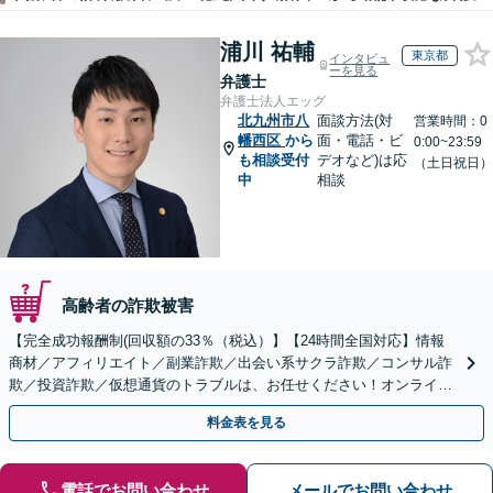
浦川 祐輔
東京都
インタビュ
ーを見る
弁護士
弁護士法人エッグ
北九州市八
面談方法(対
営業時間：0
幡西区
から
面・電話・ビ
0:00~23:59
も相談受付
デオなど)は応
（土日祝日）
中
相談
高齢者の詐欺被害
【完全成功報酬制(回収額の33％（税込）】【24時間全国対応】情報
商材／アフィリエイト／副業詐欺／出会い系サクラ詐欺／コンサル詐
欺／投資詐欺／仮想通貨のトラブルは、お任せください！オンライン
のみで解決も可能！
料金表を見る
電話でお問い合わせ
メールでお問い合わせ