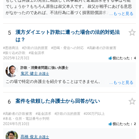
もしくは弁護士の先生に相談して民事裁判で返還請求をする事は可能
者の加害者に対する損害賠償から被害者の落ち度等相当分を減額する
でしょうか？もちろん原告は叔父本人です。 叔父が相手にあげる意思
ことにすれば必ず不法行為の成果をその分確保することができること
がなかったのであれば、不法行為に基づく損害賠償請求とか不当利得
になるが、そのような事態を容認することは、結果として、不法行為
返還請求は考えられると思います。
のやり得を保証するに等しく、故意の不法行為を助長、支援、奨励す
るにも似て、明らかに正義と法の精神に反するからである。したがっ
5
漢方ダイエット詐欺に遭った場合の法的対処法
て、故意の不法行為の場合、特段の事情がない限り、被害者の落ち度
は？
等を過失と評価して損害額の減額事由とすることは許されない。」と
判示した。 （２）東京高等裁判所平成３０年５月２３日裁判例 裁判所
#悪徳商法
#詐欺の法的措置
#恐喝・脅迫への対応
#高齢者の詐欺被害
は、「故意ある不法行為（詐欺行為）に対する過失相殺の適用」につ
#振り込め詐欺
#返金請求
2025年12月3日
いて「本件のような故意による不法行為であって犯罪成立可能性すら
役にたった
4
あるものによる被害について、過失相殺をすることは、極力避けるべ
詐欺・消費者問題に強い弁護士
きである。・・・過失相殺は、当事者間の公平を図るため、損害賠償
鬼沢 健士
弁護士
の額を定めるに当たって、被害者の過失を考慮する制度であるとこ
この場で特定の弁護士を紹介することはできません。
ろ、第１審被告らの不法行為は、故意による違法な詐欺行為であっ
て、このような場合に、被害者である第１審原告らの損害額を減額す
ることは、加害者である第１審被告らに対し、故意に違法な手段で取
6
案件を依頼した弁護士から回答がない
得した利得を許容する結果になって相当でない。」と判示した。。 投
資詐欺（ポンジスキーム）等の事例においては、相手方が故意に騙し
#高齢者の詐欺被害
#返金請求
#詐欺の法的措置
#200万円以上
た事案であれば、過失相殺の主張は封じられることになります。
#本名・住所・電話番号が判明
2024年5月10日
役にたった
2
髙橋 俊太
弁護士