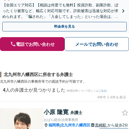
【全国エリア対応】【相談は何度でも無料】投資詐欺、副業詐欺、ぼ
ったくり被害など、幅広く対応可能です。詐欺被害は迅速な対応が求
められます。「騙された」「入金してしまった」といった場合は、お
早めにご相談ください。【電話・メール・WEB相談可】
料金表を見る
電話でお問い合わせ
メールでお問い合わせ
北九州市八幡西区に所在する弁護士
北九州市八幡西区の事務所等での面談予約が可能です。
4
人の弁護士が見つかりました
(検索結果について詳しくは
こちら
)
4件中 1-4件を表示
小原 隆寛
弁護士
おばら総合法律事務所
福岡県
北九州市八幡西区
黒崎駅
から徒歩2分
|