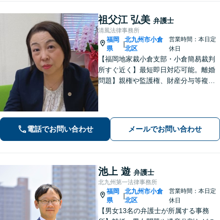
祖父江 弘美
弁護士
清風法律事務所
福岡
北九州市小倉
営業時間：本日定
|
県
北区
休日
【福岡地家裁小倉支部・小倉簡易裁判
所すぐ近く】最短即日対応可能。離婚
問題】親権や監護権、財産分与等複雑
化する問題に解決後も見据えたアドバ
イス【相続・遺言】総合商社での社会
人経験や調停委員の経験で培った調整
力と交渉力を強みに円満な相続へ。
電話でお問い合わせ
メールでお問い合わせ
池上 遊
弁護士
北九州第一法律事務所
福岡
北九州市小倉
営業時間：本日定
|
県
北区
休日
【男女13名の弁護士が所属する事務