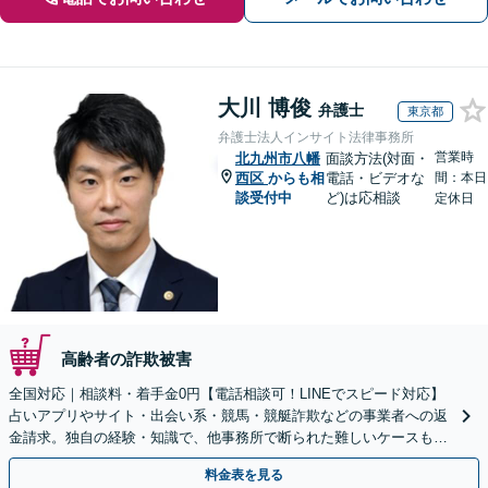
大川 博俊
弁護士
東京都
弁護士法人インサイト法律事務所
営業時
北九州市八幡
面談方法(対面・
西区
からも相
電話・ビデオな
間：本日
談受付中
ど)は応相談
定休日
高齢者の詐欺被害
全国対応｜相談料・着手金0円【電話相談可！LINEでスピード対応】
占いアプリやサイト・出会い系・競馬・競艇詐欺などの事業者への返
金請求。独自の経験・知識で、他事務所で断られた難しいケースも解
決に導いた実績あり。まずはお気軽にご相談ください
料金表を見る