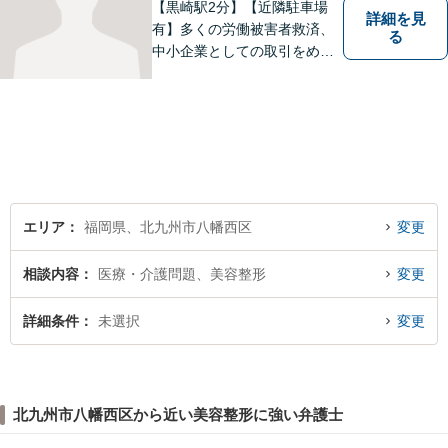
【黒崎駅2分】【近隣駐車場
詳細を見
有】多くの労働被害者救済、
る
中小企業としての取引をめぐ
る様々な紛争を取り扱ってき
ました。労働者側と使用者側
双方での経験を元に、アドバ
イスを行うことができます。
どんなことでもお気軽にご相
談ください。
エリア
福岡県、北九州市八幡西区
変更
相談内容
医療・介護問題、美容整形
変更
詳細条件
未選択
変更
北九州市八幡西区から近い美容整形に強い弁護士