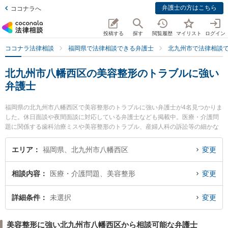
弁護士の方はこちら
ココナラへ
投稿する
探す
閲覧履歴
マイリスト
ログイン
ココナラ法律相談
福岡県で法律相談できる弁護士
北九州市で法律相談
北九州市八幡西区の美容整形のトラブルに強い
弁護士
福岡県の北九州市八幡西区で美容整形のトラブルに強い弁護士が4名見つかりま
した。休日面談や夜間面談に対応している弁護士なども掲載中。医療・介護問
題に関係する歯科治療ミスや美容整形のトラブル、産婦人科の訴訟等の細かな
分野での絞り込み検索もでき便利です。特におばら総合法律事務所の堀尾 雅光
弁護士や黒崎合同法律事務所の溝口 史子弁護士、藤井綜合法律事務所の藤井 晋
エリア
福岡県、北九州市八幡西区
変更
弁護士のプロフィール情報や弁護士費用、強みなどが注目されています。『北
九州市八幡西区で土日や夜間に発生した美容整形のトラブルのトラブルを今す
相談内容
医療・介護問題、美容整形
変更
ぐに弁護士に相談したい』『美容整形のトラブルのトラブル解決の実績豊富な
近くの弁護士を検索したい』『初回相談無料で美容整形のトラブルを法律相談
できる北九州市八幡西区内の弁護士に相談予約したい』などでお困りの相談者
詳細条件
未選択
変更
さんにおすすめです。
美容整形に強い北九州市八幡西区から相談可能な弁護士