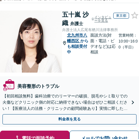
五十嵐 沙
東京都
インタビュ
ーを見る
織
弁護士
弁護士法人広尾有栖川法律事務所
北九州市八
面談方法(対
営業時間：
幡西区
から
面・電話・ビ
10:00~16:0
も相談受付
デオなど)は応
0（平日）
中
相談
美容整形のトラブル
【初回相談無料】歯科治療でのリーマーの破損、脱毛やシミ取りでの
火傷などクリニック側の対応に納得できない場合はぜひご相談くださ
い！【医療法人の法務・クリニックの顧問経験あり】実情に即したア
ドバイスで、納得のできるトラブルの解決を目指します。
料金表を見る
電話で面談予約
メールでお問い合わせ