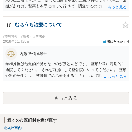
局の担当者ですかね。 あなた自身も不正の証拠を持ってますかね。 証
拠があれば。警察も本庁に持って行けば、調査するのではないで すか
ね。 あなた自身も証拠を持ってるなら、直接損害賠償請求してもいい
で しょう。
10
むちうち治療について
#美容整形
#患者・入所者側
2019年11月25日
役にたった
6
内藤 政信
弁護士
頸椎捻挫は他覚的所見がないのがほとんどです。 整形外科に定期的に
通院してください。 それを前提にして整骨院にいってください。 整形
外科の先生には、整骨院での治療をするこ とについて話し、OKをも
らってください。
もっとみる
近くの市区町村を選び直す
北九州市内