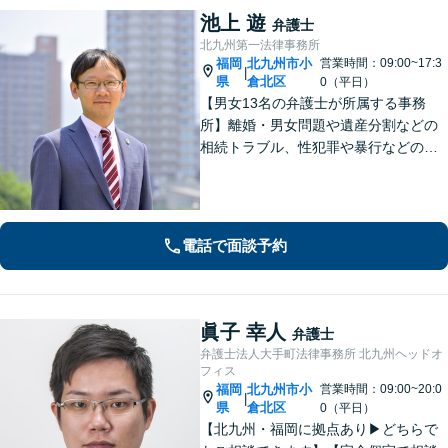
池上 遊
弁護士
北九州第一法律事務所
福岡
北九州市小
営業時間：09:00~17:3
|
県
倉北区
0（平日）
【男女13名の弁護士が所属する事務
所】離婚・男女問題や遺産分割などの
相続トラブル、性犯罪や暴行などの刑
事事件を幅広く承ります。どのような
内容でも事務所が一丸となり的確に対
応し、依頼者さまに最善の解決を目指
します【土日祝・当日対応可】
電話で面談予約
眞子 幸人
弁護士
弁護士法人大手町法律事務所 北九州ヘッドオ
フィス
福岡
北九州市小
営業時間：09:00~20:0
|
県
倉北区
0（平日）
【北九州・福岡に拠点あり▶どちらで