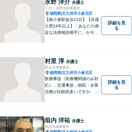
永野 洋介
弁護士
三代・永野法律事務所
福岡県
北九州市小倉北区
|
【南小倉駅徒歩12分】【弁護
詳細を見
士歴14年以上】「あなたの身
る
近な法律相談相手に」がモッ
トー。交通事故分野に精通す
る弁護士。相続、離婚、交通
事故、債務整理等、個人が抱
える問題に注力しております
村里 淳
弁護士
ので、お気軽にご相談くださ
思永法律事務所
いませ。【駐車場あり】
福岡県
北九州市小倉北区
|
医療事故（医療機関側のみ対
詳細を見
応），交通事故，病院・企業
る
法務が比較的多いですが、家
事事件（相続・離婚）や債務
整理（個人再生・破産申立）
等も幅広く対応しています。
【福岡地裁小倉支部すぐ近
垣内 洋祐
弁護士
く】【駐車場あり】
垣内法律事務所
福岡県
北九州市小倉北区
|