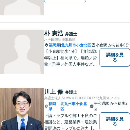
朴 憲浩
弁護士
ハナ国際法律事務所
福岡県
北九州市小倉北区
小倉駅
から徒歩6分
|
【小倉駅徒歩4分】【弁護歴8
詳細を見
年以上】福岡県で、離婚／労
る
働／刑事／外国人事件などに
精通する弁護士。日頃感じる
小さな違和感・疑問をお気軽
にご相談ください。丁寧に、
会話のキャッチボールを積み
川上 修
弁護士
重ねながら解決へと動いてま
弁護士法人ALAW＆GOODLOOP 北九州オフィス
いります。【韓国語対応可】
平和通駅
から徒歩2
福岡
北九州市小倉北
|
県
区
分
下請トラブルや施工不良のご
詳細を見
相談など、建築業界・建設業
る
界関連のトラブルに注力【企