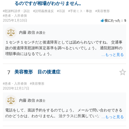
に損害賠償請求をしていくことになります。
るのですが相場がわかりません。
#慰謝料請求・訴訟
#説明義務違反
#示談
#手術ミス・事故
#美容整形
#患者・入所者側
2025年1月10日
役にたった
5
内藤 政信
弁護士
１センチ１センチだと後遺障害としては認められないですね。 交通事
故の後遺障害慰謝料算定基準を調べるといいでしょう。 通院慰謝料の
増額事由にはなるでしょう。
7
美容整形 目の後遺症
#患者・入所者側
#美容整形
2020年12月17日
内藤 政信
弁護士
電話をして、面談予約をするのでしょう。 メールで問い合わせできる
のかどうかは、わかりません。 法テラスに所属していないので。