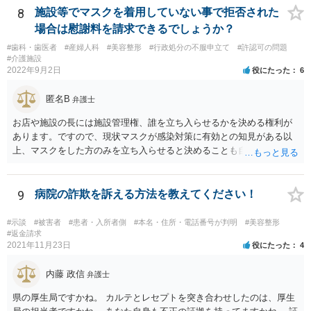
8
施設等でマスクを着用していない事で拒否された
場合は慰謝料を請求できるでしょうか？
#歯科・歯医者
#産婦人科
#美容整形
#行政処分の不服申立て
#許認可の問題
#介護施設
2022年9月2日
役にたった
6
匿名B
弁護士
お店や施設の長には施設管理権、誰を立ち入らせるかを決める権利が
あります。ですので、現状マスクが感染対策に有効との知見がある以
上、マスクをした方のみを立ち入らせると決めることも自由であり、
不当な差別には当たらないと考えられます。 これが公衆浴場や旅館業
など公益的な側面のある業種ですと、公衆浴場法など各種業法で定め
られた理由以外での利用拒否は禁止されていますし、公の施設でもマ
9
病院の詐欺を訴える方法を教えてください！
スクなしだけでの利用拒否は問題となりえますが、民間のお店に対し
ては慰謝料の請求は認められないと考えられます。
#示談
#被害者
#患者・入所者側
#本名・住所・電話番号が判明
#美容整形
#返金請求
2021年11月23日
役にたった
4
内藤 政信
弁護士
県の厚生局ですかね。 カルテとレセプトを突き合わせしたのは、厚生