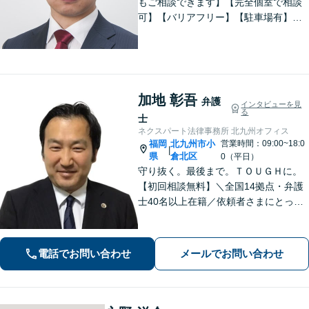
もご相談できます】【完全個室で相談
可】【バリアフリー】【駐車場有】法
律問題は様々な角度から問題をとらえ
る必要があります。これまでの経験を
活かした総合力で課題解決をサポート
します。お悩みの方はご相談くださ
い。
加地 彰吾
弁護
インタビューを見
る
士
ネクスパート法律事務所 北九州オフィス
福岡
北九州市小
営業時間：09:00~18:0
|
県
倉北区
0（平日）
守り抜く。最後まで。ＴＯＵＧＨに。
【初回相談無料】＼全国14拠点・弁護
士40名以上在籍／依頼者さまにとって
有利な解決になるよう、最後まで諦め
ずに闘います！借金問題/離婚・男女問
題/相続/交通事故/刑事事件など、ご相
電話でお問い合わせ
メールでお問い合わせ
談ください【夜間・休日対応】