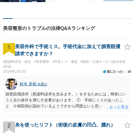
業法務も多くの実績あり】不
祥事対応、顧問契約など企業
のご相談はお任せください
【夜間・休日対応可】M&A、
美容整形のトラブルの法律Q&Aランキング
株式発行も対応【小倉駅3分】
1
美容外科で手術ミス。手術代金に加えて損害賠償
請求できますか？
#慰謝料請求・訴訟
#美容整形
#手術ミス・事故
#病院・介護サービス提供者側
#示談
2018年2月1日
役にたった
16
鈴木 崇裕
弁護士
損害賠償請求（慰謝料請求を含みます。）をするためには，簡単にい
うと次の条件を満たす必要があります。 ① 手術にミスがあったこ
と ※病院側が認めているようですから問題ないと思います。 ② 手
術のミスの「せいで」仕事を休まなければならなくなったこと ③ 手
術のミスの「せいで」マスクが外せなくなったこと ④ 仕事を休まな
ければならなくなった「せいで」休業損害が発生したこと ⑤ マスク
2
糸を使ったリフト（術後の皮膚の凹凸、腫れ）
を外せなくなった「せいで」経済的に評価できる精神的な損害が発生