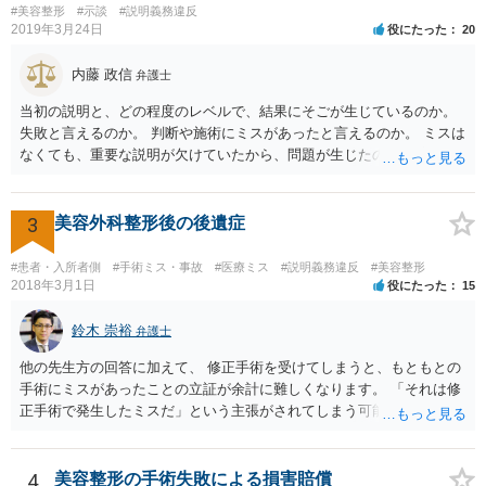
したこと 「せいで」と強調した点が，内藤先生のご指摘なさる「相当
#美容整形
#示談
#説明義務違反
因果関係」です。 手術のミスと関係のないことまでは責任追及ができ
2019年3月24日
役にたった
20
ないということです。 手術のミスの結果，手術前と比べて見た目が著
しく悪くなってしまったとか， 手術のミスの結果，入院期間が延びて
内藤 政信
弁護士
しまったとかいう事情があれば， 追加請求が可能な余地があります。
当初の説明と、どの程度のレベルで、結果にそごが生じているのか。
ただし，手術代の返金に応じた際に「これ以上金銭の請求はしませ
失敗と言えるのか。 判断や施術にミスがあったと言えるのか。 ミスは
ん」という趣旨の合意をしてしまっていると， 上記の請求は，基本的
なくても、重要な説明が欠けていたから、問題が生じたのか。 美容整
には困難となります。
形にある程度通じてる弁護士を探せるかどうか。
3
美容外科整形後の後遺症
#患者・入所者側
#手術ミス・事故
#医療ミス
#説明義務違反
#美容整形
2018年3月1日
役にたった
15
鈴木 崇裕
弁護士
他の先生方の回答に加えて、 修正手術を受けてしまうと、もともとの
手術にミスがあったことの立証が余計に難しくなります。 「それは修
正手術で発生したミスだ」という主張がされてしまう可能性があるか
らです。 心身の苦痛はあるでしょうけれども、損害賠償請求などをご
検討なさっているのであれば、修正手術を受けるまえに弁護士に相談
して対応を決めることを強くお勧めいたします。
4
美容整形の手術失敗による損害賠償