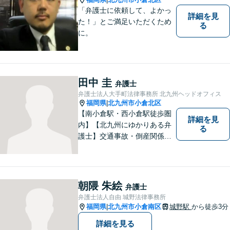
「弁護士に依頼して、よかっ
詳細を見
た！」とご満足いただくため
る
に。
田中 圭
弁護士
弁護士法人大手町法律事務所 北九州ヘッドオフィス
福岡県
北九州市小倉北区
|
【南小倉駅・西小倉駅徒歩圏
詳細を見
内】【北九州にゆかりある弁
る
護士】交通事故・倒産関係・
刑事事件分野などに強みを持
つ弁護士。「信頼のソリュー
ション」をモットーに問題の
本質把握から解決に至るまで
朝隈 朱絵
弁護士
懇切丁寧に対応します！【宅
弁護士法人自由 城野法律事務所
建士資格あり】
福岡県
北九州市小倉南区
城野駅
から徒歩3分
|
詳細を見る