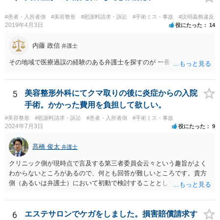
#患者・入所者側
#美容整形
#慰謝料請求・訴訟
#手術ミス・事故
#説明義務違反
2019年4月3日
役にたった
14
内藤 政信
弁護士
その地域で医療過誤の経験のある弁護士を探すのが 一番近道だね。
5
美容整形外科にてクマ取りの後に炎症からの入院
手術。かかった費用を負担して欲しい。
#美容整形
#慰謝料請求・訴訟
#患者・入所者側
#手術ミス・事故
2024年7月3日
役にたった
9
髙橋 俊太
弁護士
クリニック側が現時点で言及する第三者委員会云々という趣旨がよく
わからないところがあるので、何とも回答が難しいところです。貴方
側（あるいは弁護士）において初動で検討することとしては、クリニ
ックから診療記録の入手をすること、緊急入院先の診断内容の確認や
医師意見聴取などが考えられるかと思います。それらを踏まえてクリ
ニック側の過失を肯定できそうであれば、クリニックに対して具体的
6
エステサロンでケガをしました。損害賠償請求す