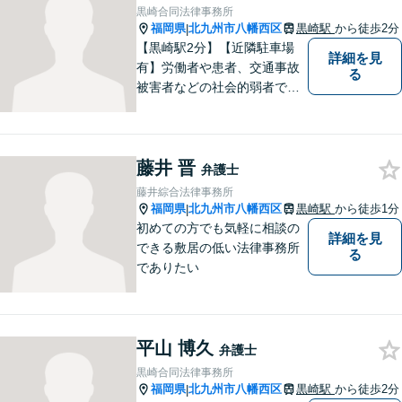
英文契約書の作成・チェック
黒崎合同法律事務所
も対応可能です。
福岡県
北九州市八幡西区
黒崎駅
から徒歩2分
|
【黒崎駅2分】【近隣駐車場
詳細を見
有】労働者や患者、交通事故
る
被害者などの社会的弱者であ
る相談者のお手伝いをしたい
という思っています。１つ１
つの事件に丁寧に向き合い、
藤井 晋
依頼者の皆様にとってより良
弁護士
い解決が得られるよう、尽力
藤井綜合法律事務所
します。お気軽にご相談くだ
福岡県
北九州市八幡西区
黒崎駅
から徒歩1分
|
さい。
初めての方でも気軽に相談の
詳細を見
できる敷居の低い法律事務所
る
でありたい
平山 博久
弁護士
黒崎合同法律事務所
福岡県
北九州市八幡西区
黒崎駅
から徒歩2分
|