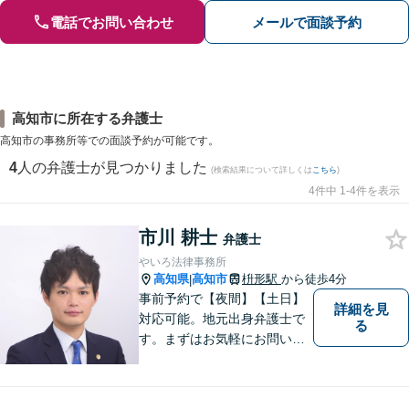
電話でお問い合わせ
メールで面談予約
高知市に所在する弁護士
高知市の事務所等での面談予約が可能です。
4
人の弁護士が見つかりました
(検索結果について詳しくは
こちら
)
4件中 1-4件を表示
市川 耕士
弁護士
やいろ法律事務所
高知県
高知市
枡形駅
から徒歩4分
|
事前予約で【夜間】【土日】
詳細を見
対応可能。地元出身弁護士で
る
す。まずはお気軽にお問い合
わせください。