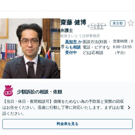
齋藤 健博
東京都
インタビュ
ーを見る
弁護士
銀座さいとう法律事務所
営業時間：0
高知市
か
面談方法(対面・
らも相談
電話・ビデオな
6:00~23:55
受付中
ど)は応相談
（平日）
少額訴訟の相談・依頼
【当日・休日・夜間相談可】債権をためない為の予防策と実際の回収
はお任せください。迅速に行動し丁寧に対応いたします。まずはお電
話ください。
料金表を見る