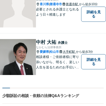
香川県
善通寺市
善通寺駅
から徒歩10分
|
必要とされる弁護士となれる
詳細を見
よう日々精進します
る
中村 大祐
弁護士
なかむら法律事務所
愛媛県
松山市
大手町駅
から徒歩3分
|
相談者様・ご依頼者様に寄り
詳細を見
添いながら、明るく、楽しい
る
人生を送るためのお手伝いを
したいと思います。お気軽に
ご相談ください。
少額訴訟の相談・依頼の法律Q&Aランキング