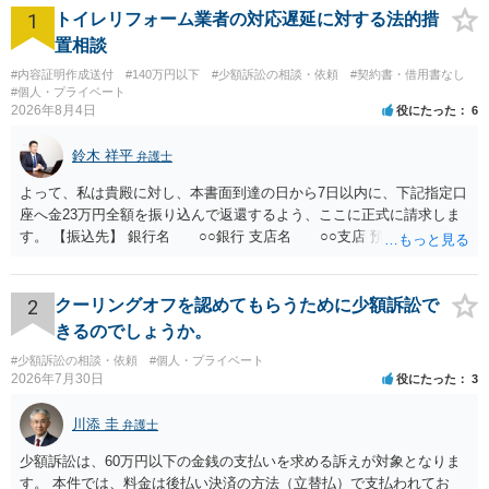
1
トイレリフォーム業者の対応遅延に対する法的措
置相談
#内容証明作成送付
#140万円以下
#少額訴訟の相談・依頼
#契約書・借用書なし
#個人・プライベート
2026年8月4日
役にたった
6
鈴木 祥平
弁護士
よって、私は貴殿に対し、本書面到達の日から7日以内に、下記指定口
座へ金23万円全額を振り込んで返還するよう、ここに正式に請求しま
す。 【振込先】 銀行名 ○○銀行 支店名 ○○支店 預金種別 普通
口座番号 ○○○○○○○ 口座名義 ○○○○ 万一、上記期限までに返金がな
されない場合には、貴殿には任意に返金する意思がないものと判断
し、やむを得ず、返還金23万円及びこれに対する遅延損害金の支払い
2
クーリングオフを認めてもらうために少額訴訟で
を求める民事訴訟、支払督促その他必要な法的手続を直ちに講じま
きるのでしょうか。
す。 その際には、訴訟に要する費用その他法令上認められる金員につ
#少額訴訟の相談・依頼
#個人・プライベート
いても併せて請求する予定ですので、あらかじめ申し添えます。 本件
2026年7月30日
役にたった
3
は、貴殿自らが契約を解約したことによって生じた返還義務の履行を
求めるものにすぎません。貴殿の仕入先との取引関係や返金時期など
川添 圭
弁護士
の内部事情は、私に対する返還義務の発生や履行時期には何ら影響を
及ぼすものではありません。 これ以上、本件の解決を不必要に遅延さ
少額訴訟は、60万円以下の金銭の支払いを求める訴えが対象となりま
せることなく、誠意をもって速やかに返金手続を履行されるよう、強
す。 本件では、料金は後払い決済の方法（立替払）で支払われてお