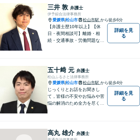
せください。
三井 敦
弁護士
伊予綜合法律事務所
愛媛県
松山市
松山市駅
から徒歩6分
|
【弁護士歴10年以上】【休
詳細を見
日・夜間相談可】離婚・相
る
続・交通事故・労働問題など
幅広く対応。丁寧な対話と確
かな専門性で、一人ひとりに
寄り添い納得できる解決を目
指します【オンライン相談
五十﨑 元
弁護士
可】【松山市駅徒歩8分】
松山ふるさと法律事務所
愛媛県
松山市
松山市駅
から徒歩4分
|
じっくりとお話をお聞きし
詳細を見
て，皆様の不安やお悩みや苦
る
悩の解消のため全力を尽くし
ます。
高丸 雄介
弁護士
善通寺法律事務所