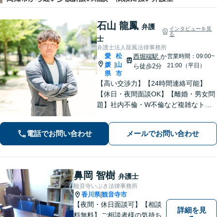
石山 龍鳳
弁護
インタビューを見
る
士
弁護士法人龍鳳法律事務所
愛
松
西堀端駅
か
営業時間：09:00~
媛
山
|
21:00（平日）
ら徒歩2分
県
市
【高い交渉力】【24時間連絡可能】
【休日・夜間面談OK】【離婚・男女問
題】社内不倫・W不倫など複雑なトラ
ブルもお任せ。【労働問題】残業代請
求や退職代行もお受けします。【刑事
電話でお問い合わせ
メールでお問い合わせ
事件】刑事事件は１分１秒が勝負で
す。迅速に対応します。
鼻岡 智樹
弁護士
観音寺いぶき法律事務所
香川県
観音寺市
|
【夜間・休日面談可】【相談
詳細を見
料無料】ご相談者様の気持ち