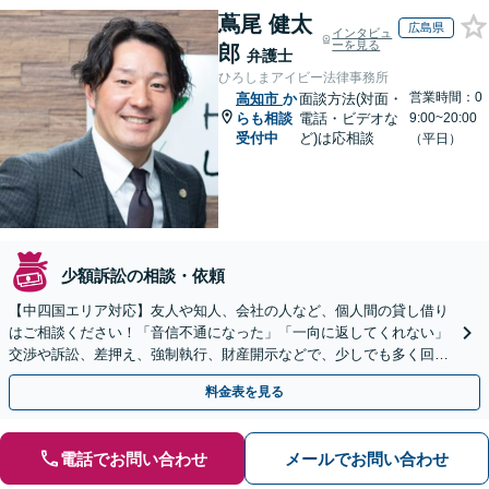
蔦尾 健太
広島県
インタビュ
ーを見る
郎
弁護士
ひろしまアイビー法律事務所
営業時間：0
高知市
か
面談方法(対面・
らも相談
電話・ビデオな
9:00~20:00
受付中
ど)は応相談
（平日）
少額訴訟の相談・依頼
【中四国エリア対応】友人や知人、会社の人など、個人間の貸し借り
はご相談ください！「音信不通になった」「一向に返してくれない」
交渉や訴訟、差押え、強制執行、財産開示などで、少しでも多く回収
できるよう尽力【休日・夜間対応】【弁護士歴15年以上】
料金表を見る
電話でお問い合わせ
メールでお問い合わせ