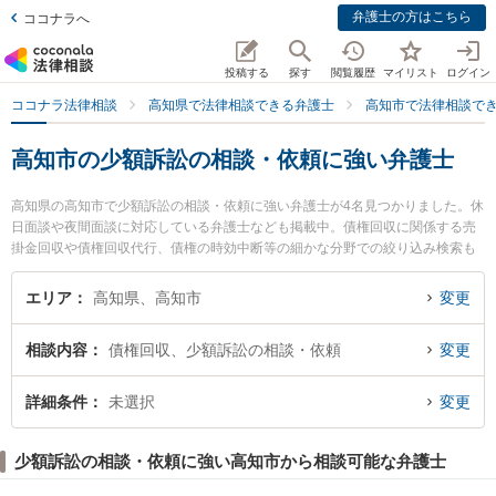
弁護士の方はこちら
ココナラへ
投稿する
探す
閲覧履歴
マイリスト
ログイン
ココナラ法律相談
高知県で法律相談できる弁護士
高知市で法律相談で
高知市の少額訴訟の相談・依頼に強い弁護士
高知県の高知市で少額訴訟の相談・依頼に強い弁護士が4名見つかりました。休
日面談や夜間面談に対応している弁護士なども掲載中。債権回収に関係する売
掛金回収や債権回収代行、債権の時効中断等の細かな分野での絞り込み検索も
でき便利です。特にやいろ法律事務所の市川 耕士弁護士や御座法律事務所の久
保 宜弘弁護士、藤宗本澤法律事務所の藤宗 正志弁護士のプロフィール情報や弁
エリア
高知県、高知市
変更
護士費用、強みなどが注目されています。『高知市で土日や夜間に発生した少
額訴訟の相談・依頼のトラブルを今すぐに弁護士に相談したい』『少額訴訟の
相談内容
債権回収、少額訴訟の相談・依頼
変更
相談・依頼のトラブル解決の実績豊富な近くの弁護士を検索したい』『初回相
談無料で少額訴訟の相談・依頼を法律相談できる高知市内の弁護士に相談予約
したい』などでお困りの相談者さんにおすすめです。
詳細条件
未選択
変更
少額訴訟の相談・依頼に強い高知市から相談可能な弁護士