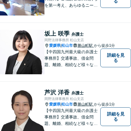
る
を第一考え、あらゆるニーズ
にお応えできるプロフェッシ
ョナルとして、地域の皆さま
の問題解決のサポートをさせ
ていただきます。ご相談は無
坂上 咲季
弁護士
料ですので、お気軽にご相談
岡野法律事務所 松山支店
ください。
愛媛県
松山市
勝山町駅
から徒歩1分
|
【中四国九州最大級の弁護士
詳細を見
事務所】交通事故、借金問
る
題、離婚、相続など様々な問
題について、「何度でも無
料」の相談を行っています！
まずはお気軽にご相談くださ
い！
芦沢 洋香
弁護士
岡野法律事務所 松山支店
愛媛県
松山市
勝山町駅
から徒歩1分
|
【中四国九州最大級の弁護士
詳細を見
事務所】交通事故、借金問
る
題、離婚、相続など様々な問
題について、「何度でも無