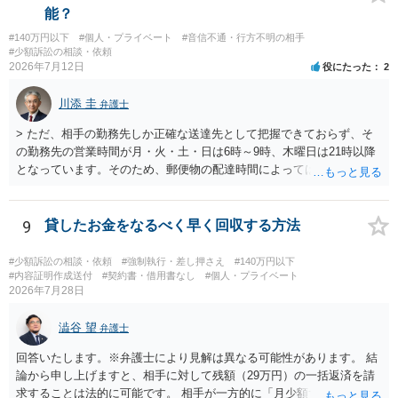
能？
#140万円以下
#個人・プライベート
#音信不通・行方不明の相手
#少額訴訟の相談・依頼
2026年7月12日
役にたった
2
川添 圭
弁護士
> ただ、相手の勤務先しか正確な送達先として把握できておらず、そ
の勤務先の営業時間が月・火・土・日は6時～9時、木曜日は21時以降
となっています。そのため、郵便物の配達時間によっては受け取りが
難しい可能性があります。 営業時間を具体的に明らかにして、早朝・
夜間の送達を上申するのが基本になりますが、感覚的には郵便局を動
かすには早すぎるので執行官送達を申し立てる必要があるかもしれま
9
貸したお金をなるべく早く回収する方法
せん。裁判所としては（あまりに特殊すぎて）就業場所送達を認めな
い可能性もありますし、執行官送達には費用もかかりますので、まず
#少額訴訟の相談・依頼
#強制執行・差し押さえ
#140万円以下
は裁判所へ相談した方がよいと思います。
#内容証明作成送付
#契約書・借用書なし
#個人・プライベート
2026年7月28日
澁谷 望
弁護士
回答いたします。※弁護士により見解は異なる可能性があります。 結
論から申し上げますと、相手に対して残額（29万円）の一括返済を請
求することは法的に可能です。 相手が一方的に「月少額ずつ返す」と