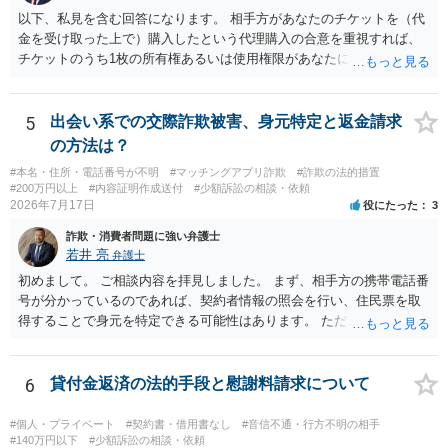
う。 何か本人を示す事実（振込先などの情報）から、相手の住所等の
以下、私見を含む回答になります。 相手方があなたのチケットを（代
情報を割り出していくしかないように思えます。 以上、ご参考まで。
金を受け取った上で）購入したという代理購入の合意を重視すれば、
チケットのうち1枚の所有権あるいは使用権限があなたにあり、チケッ
トの引渡しを求める権利があるという主張が認められやすいといえま
す。 一方、このチケット購入には「相手方と一緒に行く」という合意
も付随していたことを無視することができません。こちらを重視すれ
5
出会い系での交際詐欺被害、身元特定と返金請求
ば、交際を終了させたことにより「一緒に行く」という結果の実現に
の方法は？
重大な障害が発生しており、当然にチケットを引き渡すべきといえる
#本名・住所・電話番号が不明
#マッチングアプリ詐欺
#詐欺の法的措置
かは微妙であり、むしろ返金すべきとするのが当事者の合理的意思に
#200万円以上
#内容証明作成送付
#少額訴訟の相談・依頼
合致するのではないか、という判断に傾くことになると思います。 例
2026年7月17日
役にたった
3
えば、当該チケットが座席指定である場合、交際を解消した2人が当日
詐欺・消費者問題に強い弁護士
隣り合わせになることは避けたいという心理が働くことも無理からぬ
若井 亮
弁護士
ところです。一方、チケットがエリア指定のアリーナ席であれば隣り
合わせにならずに済むかもしれませんし、そのチケットが入手困難で
初めまして。 ご相談内容を拝見しました。 まず、相手方の携帯電話番
あったり特別席であったりすれば、判断は変わってくるかもしれませ
号が分かっているのであれば、契約者情報の照会を行い、住民票を取
ん。当該チケットがチケット転売防止法に規定する特定興行入場券に
得することで身元を特定できる可能性はあります。 ただ、他人名義の
該当し、券面上使用者が指定されている場合には、チケット引渡し以
携帯電話であるなどした場合には特定に結びつけることは難しいとこ
外に選択肢がない場合もあるでしょう。 このように、本件の紛争は、
ろです。 LINEについても、詐欺の事案であれば照会できる可能性はあ
法的には「当事者の合理的意思」がどこにあるのかを追求した解決が
りますが、携帯電話の番号を経由する方法より難しくなります。 身元
6
貸付金返済の法的手段と慰謝料請求について
必要になると思われます。なかなか難しい問題なので、弁護士によっ
を特定した後は、返金の理屈があるかどうかを確認していきます。 基
ても回答は異なるかもしれません。
本的に贈与に該当する場合には返金請求ができません。 詐欺を含め、
#個人・プライベート
#契約書・借用書なし
#音信不通・行方不明の相手
当方に返金の理屈があるかどうかを確認していきます。 さらに、渡し
#140万円以下
#少額訴訟の相談・依頼