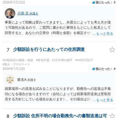
2026年7月13日
役にたった
3
た金額について、裏付けがあるかどうかも精査します。 上記を経て、
身元の特定、返金の理屈があると判断できるのであれば、まずは交渉
川添 圭
からスタートすることになるでしょう。 ご理解のとおり、詐欺である
弁護士
ことの立証は簡単ではありません。 刑事事件化が出来るのであれば、
事案によって戦略は変わってきますし、弁護士によっても考え方が違
返金交渉で有利になる可能性がありますが、民事上の詐欺の立証以上
う可能性があるので、ご質問に書かれた事情をもとにした私見として
に難しいところがあります。 こちらについては、一度、最寄りの警察
回答すると、あなたの立替分（時期と金額）を確定させた上で、淡々
署に被害相談をするようにしてください。 具体的な見通しに関して
と訴訟提起する方がよい事案ではないかと思料します。支払督促だ
は、証拠を拝見する必要があるため、直接弁護士にご相談された方が
と、もし異議申立てがなされる可能性が高そうであれば時間の浪費
良いかと思います。
（通常訴訟へ移行する日数分空転する）になりますし、支払督促及び
7
少額訴訟を行うにあたっての住所調査
その異議後の通常訴訟は相手方の住所地が管轄裁判所になるため（特
に相手方が遠方である場合は）対応が面倒な場合があるからです。相
#少額訴訟の相談・依頼
#音信不通・行方不明の相手
#140万円以下
手方の主張については、和解で減額を考慮すればよいと思います。 な
#個人・プライベート
2026年7月13日
役にたった
4
お、残念ながら、「連絡も返ってこず、返済の目処も立たずで精神的
ダメージが大きく」という理由では、慰謝料請求は通常は認められま
匿名A
せん。
弁護士
就業場所への送達を試みることになりますが、勤務先への送達は不奏
功になる場合がありますので（会社によっては就業場所送達は受取拒
否する方針にしている場合があります）、その場合は自宅の住所調査
が必要になるでしょう。
8
少額訴訟 住所不明の場合勤務先への書類送達は可