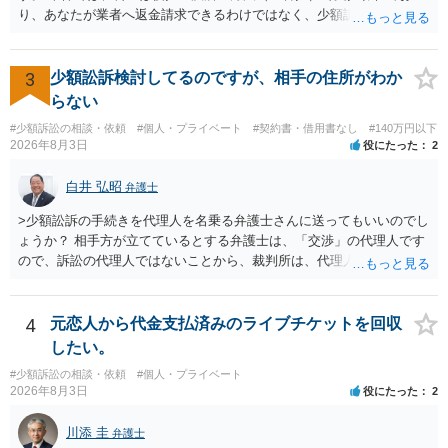
く求めます。 以上
り、あなたが業者へ返金請求できるわけではなく、少額訴訟は使えな
いと思われます。 当該事業者と後払い決済業者を被告として債務不存
在確認請求訴訟を提起することも考えられますが、まずは後払い決済
業者へ（原契約のクーリング・オフの証拠の写しとともに）支払拒絶
3
少額訟訴検討してるのですが、相手の住所がわか
の通知書を送り、もし訴訟や支払督促を行ってきた場合には全面的に
らない
争う、というやり方がベターではないかと思います。弁護士会の相談
#少額訴訟の相談・依頼
#個人・プライベート
#契約書・借用書なし
#140万円以下
センター等で、消費者問題に強い弁護士（消費者保護委員会に所属し
2026年8月3日
役にたった
2
ているなど）へ相談されることをお勧めします。
白井 弘昭
弁護士
>少額訟訴の手続きを代理人を名乗る弁護士さんに送ってもいいのでし
ょうか？ 相手方が立てているとする弁護士は、「交渉」の代理人です
ので、訴訟の代理人ではないことから、裁判所は、代理人宛ての訴状
を受け取ることは無いと思われます。 なお、交渉段階で代理人が就い
ている場合は、相手方（被告）の住所で訴状を作成提出し、裁判所に
代理人が就いていたことを知らせると（訴状の記載内容から明らかな
4
元恋人から代金支払済みのライブチケットを回収
場合も）、裁判所が当該代理人弁護士に事前連絡し、引き続き訴訟も
したい。
受任するかを聞いたうえで、受任の意志が明らかになったところで、
#少額訴訟の相談・依頼
#個人・プライベート
直接被告に送達するのではなく、代理人に訴状の受領を促すこともあ
2026年8月3日
役にたった
2
ります。 ラインのやり取りでしか証拠がないと、実際の本人性が明ら
かではありません。もちろん弁護士（２０万円の請求で代理人弁護士
川添 圭
弁護士
に委任するかも疑わしいのですが）も住所は明らかにしないでしょ