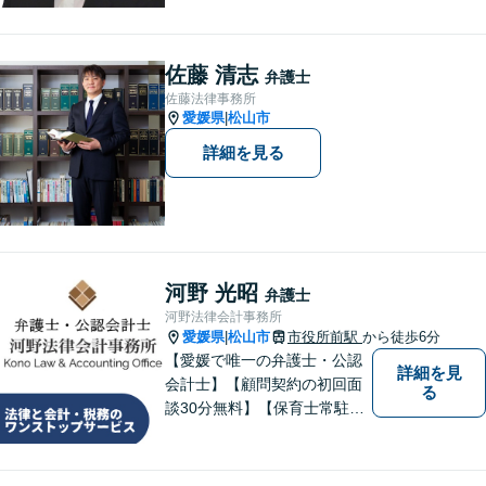
料」の相談を行っています！
まずはお気軽にご相談くださ
い！
佐藤 清志
弁護士
佐藤法律事務所
愛媛県
松山市
|
詳細を見る
河野 光昭
弁護士
河野法律会計事務所
愛媛県
松山市
市役所前駅
から徒歩6分
|
【愛媛で唯一の弁護士・公認
詳細を見
会計士】【顧問契約の初回面
る
談30分無料】【保育士常駐】
法律及び会計・税務のワンス
トップサービスを提供しま
す。まずは、お気軽にお問合