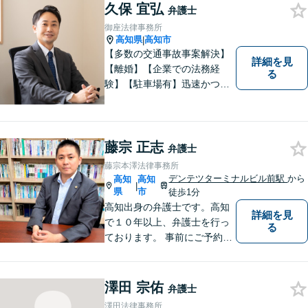
久保 宜弘
弁護士
御座法律事務所
高知県
高知市
|
【多数の交通事故事案解決】
詳細を見
【離婚】【企業での法務経
る
験】【駐車場有】迅速かつ丁
寧に、相反する需要を可能な
限り満たすよう対応いたしま
す。お気軽にご相談くださ
い。
藤宗 正志
弁護士
藤宗本澤法律事務所
デンテツターミナルビル前駅
から
高知
高知
|
県
市
徒歩1分
高知出身の弁護士です。高知
詳細を見
で１０年以上、弁護士を行っ
る
ております。 事前にご予約を
いただければ土日祝日もご相
談可能です。
澤田 宗佑
弁護士
澤田法律事務所