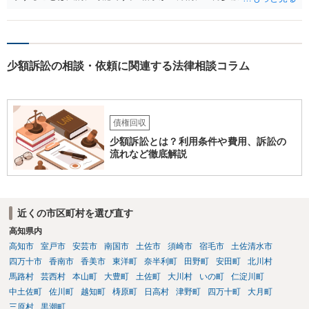
言ってきたとしても、あなたが同意していない以上、分割払いの合意
は成立していません。当初の返済期日も過ぎているため、一括返済を
求める権利があります。 具体的には、以下の手順で進めるのが効果的
です。 分割拒否と一括請求の通知：PayPayのメッセージ等で「分割
少額訴訟の相談・依頼に関連する法律相談コラム
払いには同意していないため、残額の一括払いを求める」旨を明確に
伝えます。 相手の本名・住所の確認：応じない場合に法的手段（少額
訴訟など）をとるには、相手の身元が必要です。分からない場合は、
まず本名や住所の特定を進めてください。 相手が購入した高額商品
（Switch2等）の事実も踏まえ、応じない場合は法的措置を辞さない姿
債権回収
勢で交渉に臨むのが現実的かと思います。
少額訴訟とは？利用条件や費用、訴訟の
流れなど徹底解説
近くの市区町村を選び直す
高知県内
高知市
室戸市
安芸市
南国市
土佐市
須崎市
宿毛市
土佐清水市
四万十市
香南市
香美市
東洋町
奈半利町
田野町
安田町
北川村
馬路村
芸西村
本山町
大豊町
土佐町
大川村
いの町
仁淀川町
中土佐町
佐川町
越知町
梼原町
日高村
津野町
四万十町
大月町
三原村
黒潮町