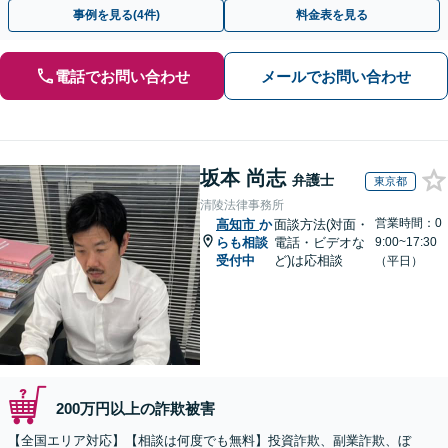
決に導いた実績あり。まずはお気軽にご相談ください
事例を見る(4件)
料金表を見る
電話でお問い合わせ
メールでお問い合わせ
坂本 尚志
弁護士
東京都
清陵法律事務所
営業時間：0
高知市
か
面談方法(対面・
らも相談
電話・ビデオな
9:00~17:30
受付中
ど)は応相談
（平日）
200万円以上の詐欺被害
【全国エリア対応】【相談は何度でも無料】投資詐欺、副業詐欺、ぼ