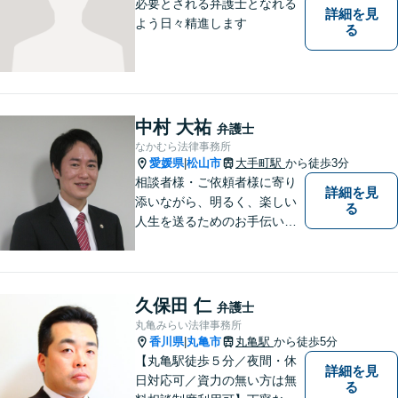
必要とされる弁護士となれる
詳細を見
よう日々精進します
る
中村 大祐
弁護士
なかむら法律事務所
愛媛県
松山市
大手町駅
から徒歩3分
|
相談者様・ご依頼者様に寄り
詳細を見
添いながら、明るく、楽しい
る
人生を送るためのお手伝いを
したいと思います。お気軽に
ご相談ください。
久保田 仁
弁護士
丸亀みらい法律事務所
香川県
丸亀市
丸亀駅
から徒歩5分
|
【丸亀駅徒歩５分／夜間・休
詳細を見
日対応可／資力の無い方は無
る