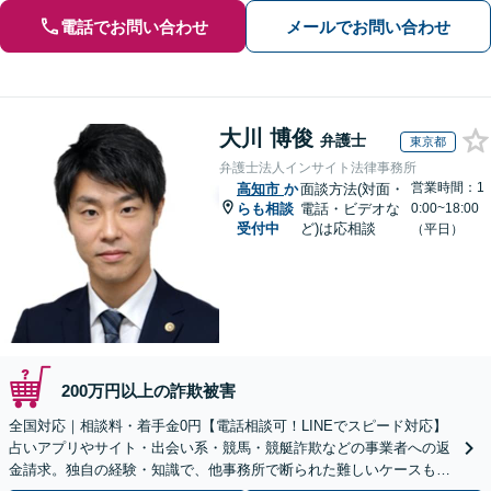
電話でお問い合わせ
メールでお問い合わせ
大川 博俊
弁護士
東京都
弁護士法人インサイト法律事務所
営業時間：1
高知市
か
面談方法(対面・
らも相談
電話・ビデオな
0:00~18:00
受付中
ど)は応相談
（平日）
200万円以上の詐欺被害
全国対応｜相談料・着手金0円【電話相談可！LINEでスピード対応】
占いアプリやサイト・出会い系・競馬・競艇詐欺などの事業者への返
金請求。独自の経験・知識で、他事務所で断られた難しいケースも解