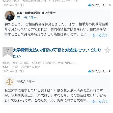
#200万円以上
#内容証明作成送付
#少額訴訟の相談・依頼
2026年7月17日
役にたった
3
詐欺・消費者問題に強い弁護士
若井 亮
弁護士
初めまして。 ご相談内容を拝見しました。 まず、相手方の携帯電話番
号が分かっているのであれば、契約者情報の照会を行い、住民票を取
得することで身元を特定できる可能性はあります。 ただ、他人名義の
携帯電話であるなどした場合には特定に結びつけることは難しいとこ
ろです。 LINEについても、詐欺の事案であれば照会できる可能性はあ
りますが、携帯電話の番号を経由する方法より難しくなります。 身元
2
大学費用支払い拒否の可否と対処法について知り
を特定した後は、返金の理屈があるかどうかを確認していきます。 基
たい
本的に贈与に該当する場合には返金請求ができません。 詐欺を含め、
#恐喝・脅迫への対応
#高額請求への対応
#200万円以上
当方に返金の理屈があるかどうかを確認していきます。 さらに、渡し
#本名・住所・電話番号が判明
た金額について、裏付けがあるかどうかも精査します。 上記を経て、
2026年7月22日
役にたった
2
身元の特定、返金の理屈があると判断できるのであれば、まずは交渉
からスタートすることになるでしょう。 ご理解のとおり、詐欺である
匿名A
弁護士
ことの立証は簡単ではありません。 刑事事件化が出来るのであれば、
返金交渉で有利になる可能性がありますが、民事上の詐欺の立証以上
私立大学に進学している実子は１８歳を超え成人済みと思われます
に難しいところがあります。 こちらについては、一度、最寄りの警察
が、裁判所実務上は「未成熟子」すなわち、まだ自活は難しい子ども
署に被害相談をするようにしてください。 具体的な見通しに関して
として扱われます。このため一応、実親に対する扶養料請求として法
は、証拠を拝見する必要があるため、直接弁護士にご相談された方が
律的には成り立つ可能性があります。 ただし、実子と同居する元配偶
良いかと思います。
者宛に養育費を支払っており、当該養育費は実子の進学費用の趣旨も