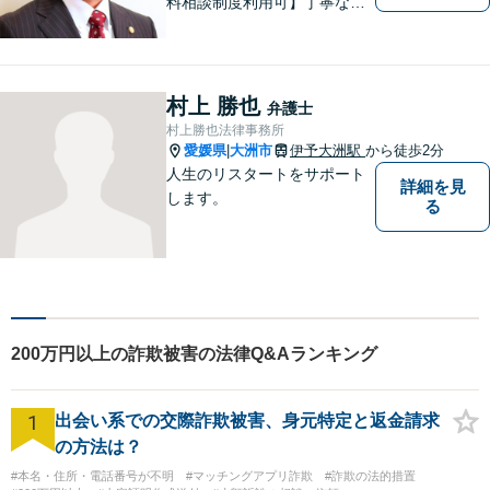
料相談制度利用可】丁寧な対
応を心がけております。お気
軽にご相談ください。（相談
は事前に御予約願います）
村上 勝也
弁護士
村上勝也法律事務所
愛媛県
大洲市
伊予大洲駅
から徒歩2分
|
人生のリスタートをサポート
詳細を見
します。
る
200万円以上の詐欺被害の法律Q&Aランキング
1
出会い系での交際詐欺被害、身元特定と返金請求
の方法は？
#本名・住所・電話番号が不明
#マッチングアプリ詐欺
#詐欺の法的措置