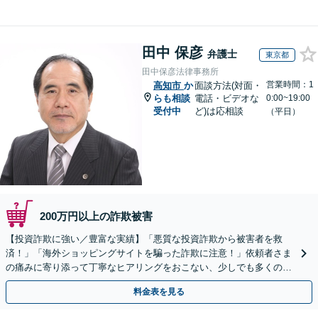
田中 保彦
弁護士
東京都
田中保彦法律事務所
営業時間：1
高知市
か
面談方法(対面・
らも相談
電話・ビデオな
0:00~19:00
受付中
ど)は応相談
（平日）
200万円以上の詐欺被害
【投資詐欺に強い／豊富な実績】「悪質な投資詐欺から被害者を救
済！」「海外ショッピングサイトを騙った詐欺に注意！」依頼者さま
の痛みに寄り添って丁寧なヒアリングをおこない、少しでも多くの返
金が得られるよう尽力します！
料金表を見る