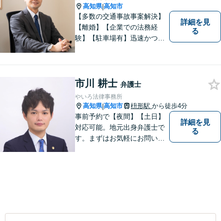
高知県
高知市
|
【多数の交通事故事案解決】
詳細を見
【離婚】【企業での法務経
る
験】【駐車場有】迅速かつ丁
寧に、相反する需要を可能な
限り満たすよう対応いたしま
す。お気軽にご相談くださ
い。
市川 耕士
弁護士
やいろ法律事務所
高知県
高知市
枡形駅
から徒歩4分
|
事前予約で【夜間】【土日】
詳細を見
対応可能。地元出身弁護士で
る
す。まずはお気軽にお問い合
わせください。