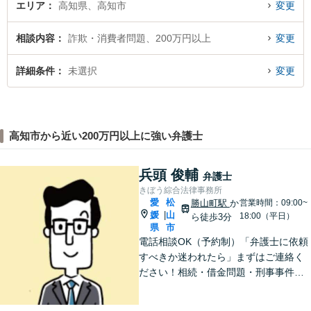
エリア
高知県、高知市
変更
相談内容
詐欺・消費者問題、200万円以上
変更
詳細条件
未選択
変更
高知市から近い200万円以上に強い弁護士
兵頭 俊輔
弁護士
きぼう綜合法律事務所
愛
松
勝山町駅
か
営業時間：09:00~
媛
山
|
18:00（平日）
ら徒歩3分
県
市
電話相談OK（予約制）「弁護士に依頼
すべきか迷われたら」まずはご連絡く
ださい！相続・借金問題・刑事事件・
訴訟事件など実績多数！弁護士保険の
ご利用も可能です。個人・企業のご相