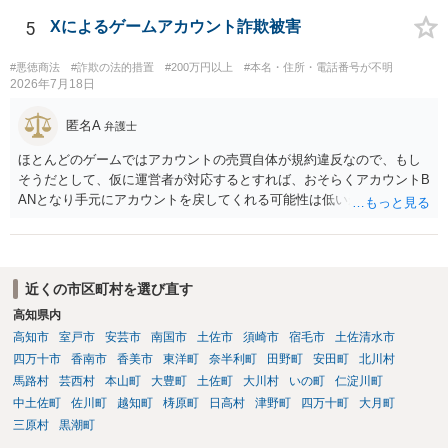
5
Xによるゲームアカウント詐欺被害
#悪徳商法
#詐欺の法的措置
#200万円以上
#本名・住所・電話番号が不明
2026年7月18日
匿名A
弁護士
ほとんどのゲームではアカウントの売買自体が規約違反なので、もし
そうだとして、仮に運営者が対応するとすれば、おそらくアカウントB
ANとなり手元にアカウントを戻してくれる可能性は低いかもしれませ
ん。さらにいえば、最悪の場合、貴殿も運営者から出禁処分（登録拒
絶）を食らう可能性があります。RMTが許されているゲーム（海外の
運営会社にはそのようなスタンスの事業者もいます）であれば結論は
変わるかもしれませんが…
近くの市区町村を選び直す
高知県内
高知市
室戸市
安芸市
南国市
土佐市
須崎市
宿毛市
土佐清水市
四万十市
香南市
香美市
東洋町
奈半利町
田野町
安田町
北川村
馬路村
芸西村
本山町
大豊町
土佐町
大川村
いの町
仁淀川町
中土佐町
佐川町
越知町
梼原町
日高村
津野町
四万十町
大月町
三原村
黒潮町