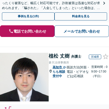
ったくり被害など、幅広く対応可能です。詐欺被害は迅速な対応が求
められます。「騙された」「入金してしまった」といった場合は、お
早めにご相談ください。【電話・メール・WEB相談可】
事例を見る(1件)
料金表を見る
電話でお問い合わせ
メールでお問い合わせ
植松 丈樹
弁護士
宮城県
蒼天法律事務所
営業時間：0
高知市
か
面談方法(対面・
らも相談
電話・ビデオな
9:00~17:00
受付中
ど)は応相談
（平日）