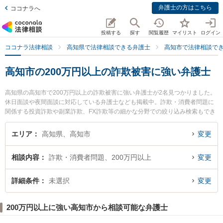
弁護士の方はこちら
ココナラへ
投稿する
探す
閲覧履歴
マイリスト
ログイン
ココナラ法律相談
高知県で法律相談できる弁護士
高知市で法律相談で
高知市の200万円以上の詐欺被害に強い弁護士
高知県の高知市で200万円以上の詐欺被害に強い弁護士が2名見つかりました。
休日面談や夜間面談に対応している弁護士なども掲載中。詐欺・消費者問題に
関係する投資詐欺や副業詐欺、FX詐欺等の細かな分野での絞り込み検索もでき
便利です。特に御座法律事務所の久保 宜弘弁護士ややいろ法律事務所の市川 耕
士弁護士のプロフィール情報や弁護士費用、強みなどが注目されています。
エリア
高知県、高知市
変更
『高知市で土日や夜間に発生した200万円以上の詐欺被害のトラブルを今すぐ
に弁護士に相談したい』『200万円以上の詐欺被害のトラブル解決の実績豊富
相談内容
詐欺・消費者問題、200万円以上
変更
な近くの弁護士を検索したい』『初回相談無料で200万円以上の詐欺被害を法
律相談できる高知市内の弁護士に相談予約したい』などでお困りの相談者さん
におすすめです。
詳細条件
未選択
変更
200万円以上に強い高知市から相談可能な弁護士