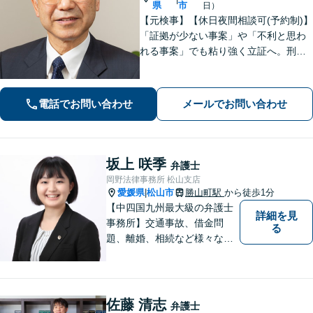
県
市
日）
【元検事】【休日夜間相談可(予約制)】
「証拠が少ない事案」や「不利と思わ
れる事案」でも粘り強く立証へ。刑事
事件だけでなく、離婚、相続、交通事
故、不動産などのトラブルにも幅広く
対応。丁寧な説明とヒアリングで、問
電話でお問い合わせ
メールでお問い合わせ
題解決に尽力します。
坂上 咲季
弁護士
岡野法律事務所 松山支店
愛媛県
松山市
勝山町駅
から徒歩1分
|
【中四国九州最大級の弁護士
詳細を見
事務所】交通事故、借金問
る
題、離婚、相続など様々な問
題について、「何度でも無
料」の相談を行っています！
まずはお気軽にご相談くださ
い！
佐藤 清志
弁護士