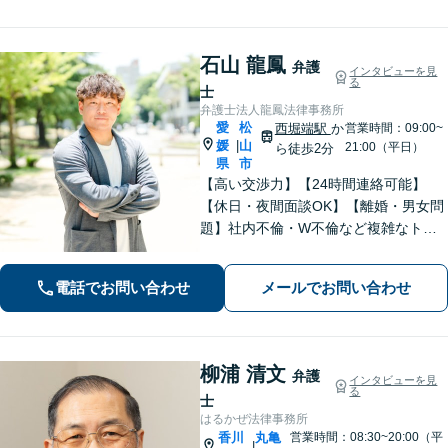
談に対応。お気軽にご連絡ください。
【勝山町駅3分】
石山 龍鳳
弁護
インタビューを見
る
士
弁護士法人龍鳳法律事務所
愛
松
西堀端駅
か
営業時間：09:00~
媛
山
|
21:00（平日）
ら徒歩2分
県
市
【高い交渉力】【24時間連絡可能】
【休日・夜間面談OK】【離婚・男女問
題】社内不倫・W不倫など複雑なトラ
ブルもお任せ。【労働問題】残業代請
求や退職代行もお受けします。【刑事
電話でお問い合わせ
メールでお問い合わせ
事件】刑事事件は１分１秒が勝負で
す。迅速に対応します。
柳浦 清文
弁護
インタビューを見
る
士
はるかぜ法律事務所
香川
丸亀
営業時間：08:30~20:00（平
|