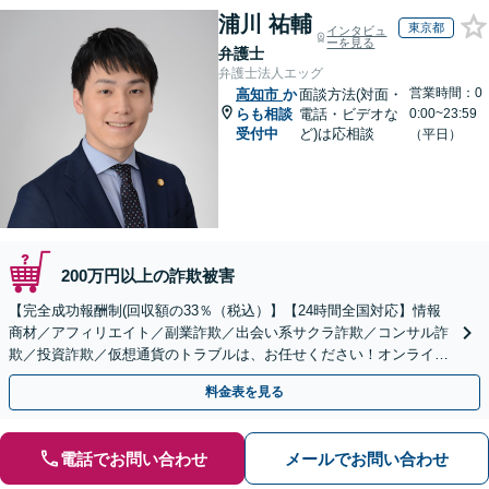
浦川 祐輔
東京都
インタビュ
ーを見る
弁護士
弁護士法人エッグ
営業時間：0
高知市
か
面談方法(対面・
らも相談
電話・ビデオな
0:00~23:59
受付中
ど)は応相談
（平日）
200万円以上の詐欺被害
【完全成功報酬制(回収額の33％（税込）】【24時間全国対応】情報
商材／アフィリエイト／副業詐欺／出会い系サクラ詐欺／コンサル詐
欺／投資詐欺／仮想通貨のトラブルは、お任せください！オンライン
のみで解決も可能！
料金表を見る
電話でお問い合わせ
メールでお問い合わせ