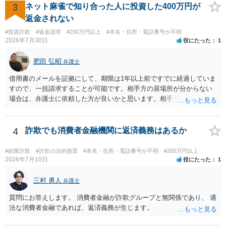
一部含まれています。また、私立大学進学について貴殿が了解したわ
3
ネット麻雀で知り合った人に投資した400万円が
けではないという事情も存在します。 こうした場合には、支払を拒ん
返金されない
だとしても学費の請求が裁判所によって強制される可能性は低いとい
#投資詐欺
#返金請求
#200万円以上
#本名・住所・電話番号が不明
えます。 以上整理したとおり、貴殿の事情を説明し支払えないと実子
2026年7月30日
役にたった
1
に伝えるのが良い対処法と思います。
肥田 弘昭
弁護士
借用書のメールを証拠にして、期限は1年以上前ですでに経過していま
すので、一括請求することが可能です。相手方の居場所が分からない
場合は、弁護士に依頼した方が良いかと思います。相手方の居場所が
分かるのであれば、個人でもできるかと思います。ご参考にしてくだ
さい。
4
詐欺でも消費者金融機関に返済義務はあるか
#副業詐欺
#詐欺の法的措置
#本名・住所・電話番号が不明
#200万円以上
2026年7月10日
役にたった
1
三村 勇人
弁護士
質問にお答えします。 消費者金融が詐欺グループと無関係であり、 適
法な消費者金融であれば、返済義務が生じます。