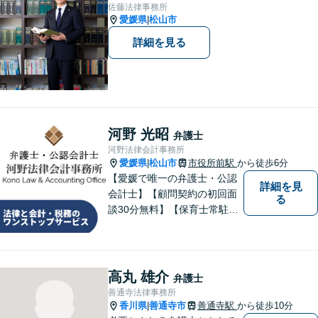
佐藤法律事務所
愛媛県
松山市
|
詳細を見る
河野 光昭
弁護士
河野法律会計事務所
愛媛県
松山市
市役所前駅
から徒歩6分
|
【愛媛で唯一の弁護士・公認
詳細を見
会計士】【顧問契約の初回面
る
談30分無料】【保育士常駐】
法律及び会計・税務のワンス
トップサービスを提供しま
す。まずは、お気軽にお問合
せください。
高丸 雄介
弁護士
善通寺法律事務所
香川県
善通寺市
善通寺駅
から徒歩10分
|