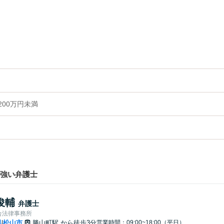
200万円未満
に強い弁護士
俊輔
弁護士
合法律事務所
県
松山市
勝山町駅
から徒歩3分
営業時間：09:00~18:00（平日）
|