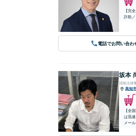
【完全
詐欺／
電話でお問い合わ
坂本 
清陵法律
高知
【全国
は迅速
メール