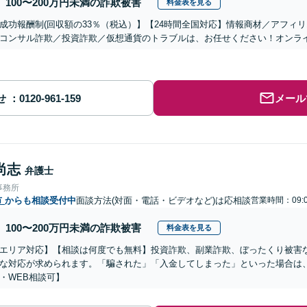
100〜200万円未満の詐欺被害
料金表を見る
成功報酬制(回収額の33％（税込）】【24時間全国対応】情報商材／アフィ
コンサル詐欺／投資詐欺／仮想通貨のトラブルは、お任せください！オンラ
せ
メール
尚志
弁護士
事務所
市
からも相談受付中
面談方法(対面・電話・ビデオなど)は応相談
営業時間：09:0
100〜200万円未満の詐欺被害
料金表を見る
エリア対応】【相談は何度でも無料】投資詐欺、副業詐欺、ぼったくり被害
な対応が求められます。「騙された」「入金してしまった」といった場合は
・WEB相談可】