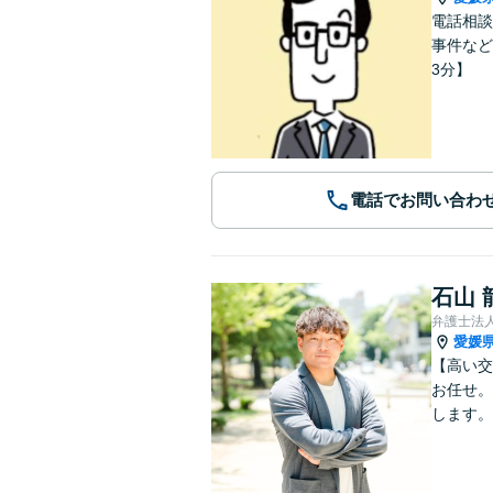
電話相談
事件など
3分】
電話でお問い合わ
石山 
弁護士法
愛媛
【高い交
お任せ。
します。