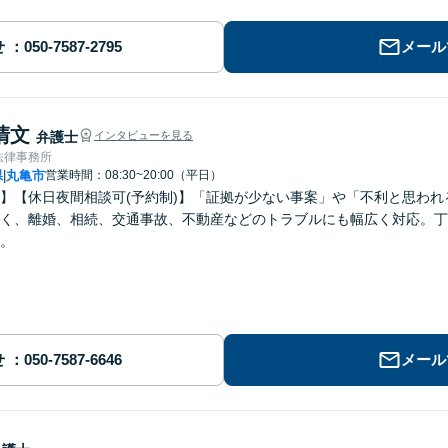
せ
メール
清文
弁護士
インタビューを見る
法律事務所
県
丸亀市
営業時間：08:30~20:00（平日）
|
】【休日夜間相談可(予約制)】「証拠が少ない事案」や「不利と思わ
く、離婚、相続、交通事故、不動産などのトラブルにも幅広く対応。丁
。
せ
メール