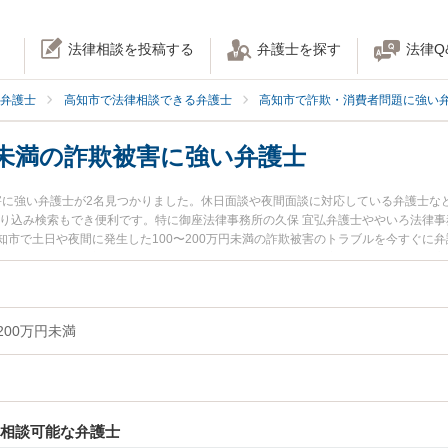
法律相談を投稿する
弁護士を探す
法律Q
弁護士
高知市で法律相談できる弁護士
高知市で詐欺・消費者問題に強い
万円未満の詐欺被害に強い弁護士
被害に強い弁護士が2名見つかりました。休日面談や夜間面談に対応している弁護士
絞り込み検索もでき便利です。特に御座法律事務所の久保 宜弘弁護士ややいろ法律事
市で土日や夜間に発生した100〜200万円未満の詐欺被害のトラブルを今すぐに弁護
検索したい』『初回相談無料で100〜200万円未満の詐欺被害を法律相談できる
200万円未満
ら相談可能な弁護士