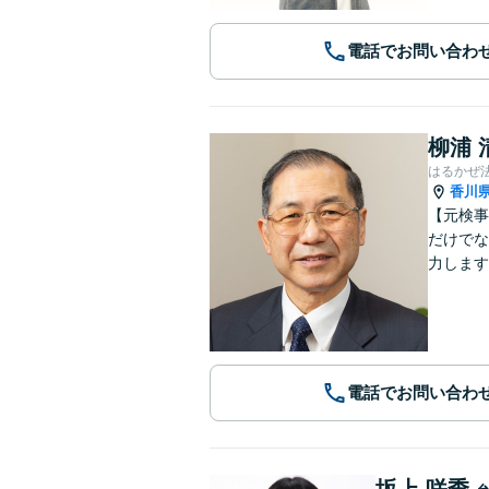
電話でお問い合わ
柳浦 
はるかぜ
香川
【元検事
だけでな
力します
電話でお問い合わ
坂上 咲季