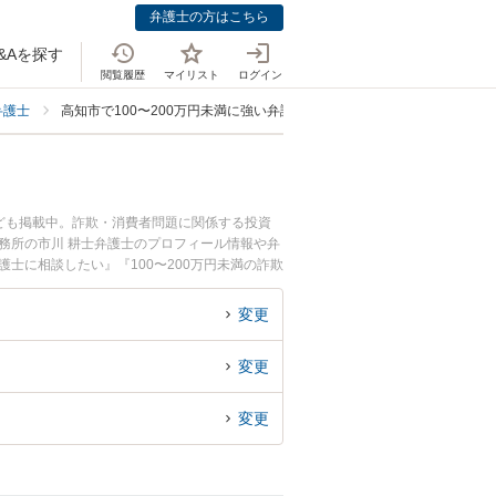
弁護士の方はこちら
&Aを探す
閲覧履歴
マイリスト
ログイン
弁護士
高知市で100〜200万円未満に強い弁護士
なども掲載中。詐欺・消費者問題に関係する投資
務所の市川 耕士弁護士のプロフィール情報や弁
士に相談したい』『100〜200万円未満の詐欺
高知市内の弁護士に相談予約したい』などでお困
変更
変更
変更