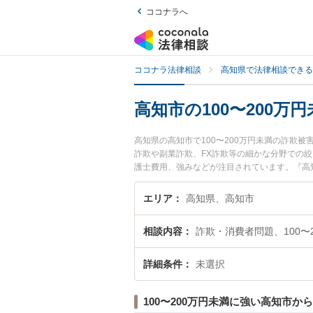
ココナラへ
ココナラ法律相談
高知県で法律相談できる
高知市の100〜200
高知県の高知市で100〜200万円未満の詐欺
詐欺や副業詐欺、FX詐欺等の細かな分野での
護士費用、強みなどが注目されています。『高知
被害のトラブル解決の実績豊富な近くの弁護士を
りの相談者さんにおすすめです。
エリア
高知県、高知市
相談内容
詐欺・消費者問題、100〜
詳細条件
未選択
100〜200万円未満に強い高知市か