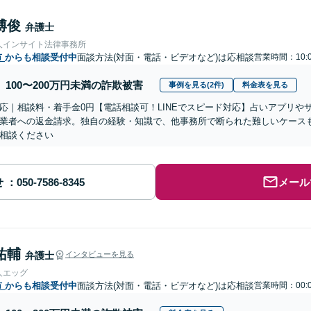
博俊
弁護士
人インサイト法律事務所
市
からも相談受付中
面談方法(対面・電話・ビデオなど)は応相談
営業時間：10:0
100〜200万円未満の詐欺被害
事例を見る(2件)
料金表を見る
応｜相談料・着手金0円【電話相談可！LINEでスピード対応】占いアプリや
業者への返金請求。独自の経験・知識で、他事務所で断られた難しいケース
相談ください
せ
メール
祐輔
弁護士
インタビューを見る
人エッグ
市
からも相談受付中
面談方法(対面・電話・ビデオなど)は応相談
営業時間：00:0