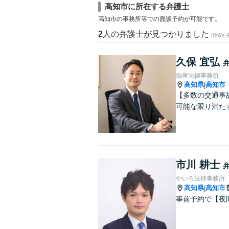
高知市に所在する弁護士
高知市の事務所等での面談予約が可能です。
2
人の弁護士が見つかりました
(検索結
久保 宜弘
御座法律事務所
高知県
高知市
|
【多数の交通事
可能な限り満た
市川 耕士
やいろ法律事務所
高知県
高知市
|
事前予約で【夜