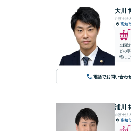
大川 
弁護士法
高知
全国対
どの事
軽にご
電話でお問い合わ
浦川 
弁護士法
高知