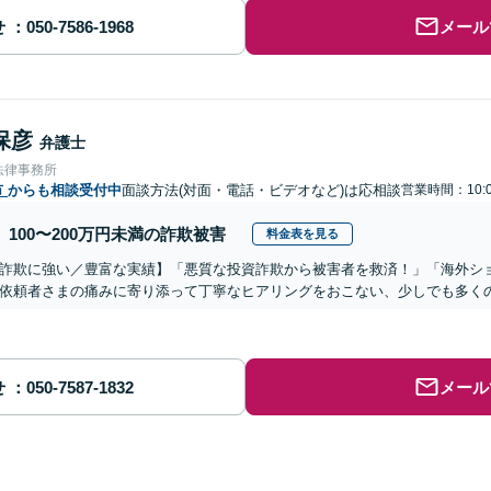
せ
メール
保彦
弁護士
法律事務所
市
からも相談受付中
面談方法(対面・電話・ビデオなど)は応相談
営業時間：10:0
100〜200万円未満の詐欺被害
料金表を見る
詐欺に強い／豊富な実績】「悪質な投資詐欺から被害者を救済！」「海外シ
依頼者さまの痛みに寄り添って丁寧なヒアリングをおこない、少しでも多く
せ
メール