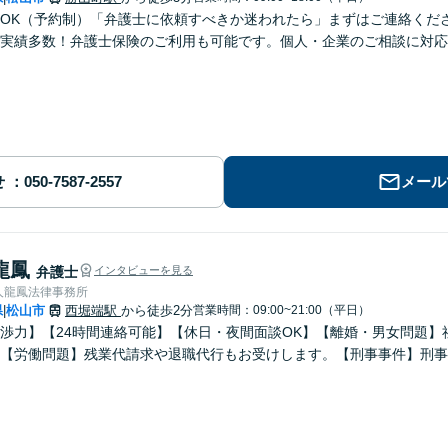
OK（予約制）「弁護士に依頼すべきか迷われたら」まずはご連絡くだ
実績多数！弁護士保険のご利用も可能です。個人・企業のご相談に対応
せ
メール
龍鳳
弁護士
インタビューを見る
人龍鳳法律事務所
県
松山市
西堀端駅
から徒歩2分
営業時間：09:00~21:00（平日）
|
渉力】【24時間連絡可能】【休日・夜間面談OK】【離婚・男女問題】
【労働問題】残業代請求や退職代行もお受けします。【刑事事件】刑事