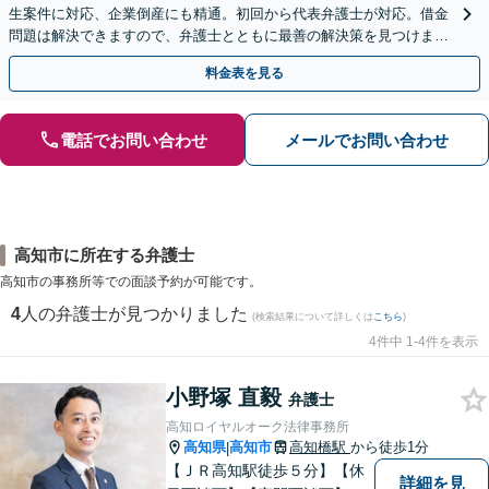
生案件に対応、企業倒産にも精通。初回から代表弁護士が対応。借金
問題は解決できますので、弁護士とともに最善の解決策を見つけまし
ょう【初回相談無料】【法テラス利用可】
料金表を見る
電話でお問い合わせ
メールでお問い合わせ
高知市に所在する弁護士
高知市の事務所等での面談予約が可能です。
4
人の弁護士が見つかりました
(検索結果について詳しくは
こちら
)
4件中 1-4件を表示
小野塚 直毅
弁護士
高知ロイヤルオーク法律事務所
高知県
高知市
高知橋駅
から徒歩1分
|
【ＪＲ高知駅徒歩５分】【休
詳細を見