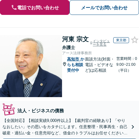
電話でお問い合わせ
メールでお問い合わせ
河東 宗文
東京都
インタビュ
ーを見る
弁護士
アース法律事務所
営業時間：0
高知市
か
面談方法(対面・
らも相談
電話・ビデオな
9:00~21:00
受付中
ど)は応相談
（平日）
法人・ビジネスの債務
【全国対応】【相談実績9,000件以上】【裁判官の経験あり】「やり
なおしたい」その思いをカタチにします。任意整理・民事再生・自己
破産・過払い金・任意売却など、借金のトラブルはお任せください。