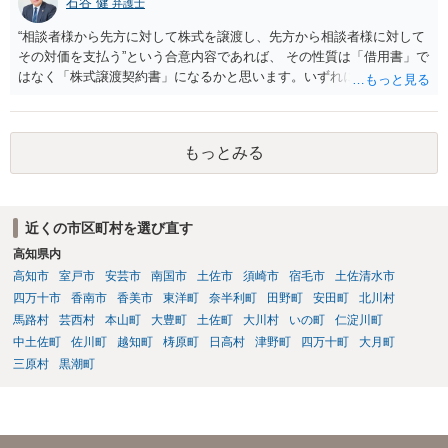
石谷 健
弁護士
“相談者様から先方に対して株式を譲渡し、先方から相談者様に対して
その対価を支払う”という合意内容であれば、 その性質は「借用書」で
はなく「株式譲渡契約書」になるかと思います。いずれにせよ、口約
束はお勧めしません。 その上で、仮に先方が合意した支払いを滞らせ
た場合に、相談者様として、民事訴訟を経ないでいきなり強制執行
（先方の財産を差し押さえること等）を行えるようにしておくには、
もっとみる
単に両者間で契約書を作成するのではなく、 両者が公証役場に赴い
て、公証人によって作成される公正証書の形式で契約の締結を行うこ
とが必要となります。 また、その際、当該公正証書には「債務者が直
ちに強制執行に服する旨の陳述」（民事執行法第２２条第５号）の 記
近くの市区町村を選び直す
載を盛り込んでおく必要もあります。 以上について、さらに詳しくお
高知県内
知りになりたい場合は、法律事務所等での弁護士への法律相談をご検
討ください。
高知市
室戸市
安芸市
南国市
土佐市
須崎市
宿毛市
土佐清水市
四万十市
香南市
香美市
東洋町
奈半利町
田野町
安田町
北川村
馬路村
芸西村
本山町
大豊町
土佐町
大川村
いの町
仁淀川町
中土佐町
佐川町
越知町
梼原町
日高村
津野町
四万十町
大月町
三原村
黒潮町