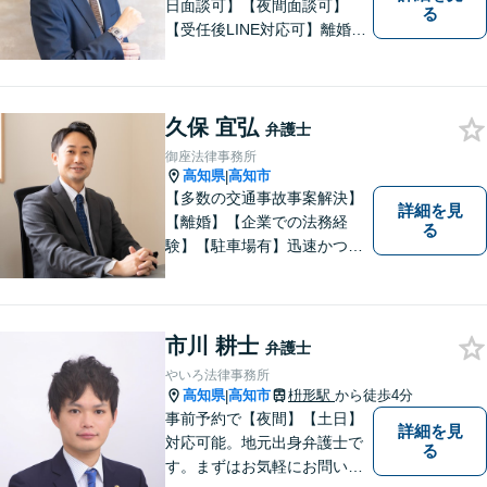
日面談可】【夜間面談可】
る
【受任後LINE対応可】離婚、
相続、交通事故、労働問題、
借金問題、刑事事件など、 お
気軽にご相談ください。
久保 宜弘
弁護士
御座法律事務所
高知県
高知市
|
【多数の交通事故事案解決】
詳細を見
【離婚】【企業での法務経
る
験】【駐車場有】迅速かつ丁
寧に、相反する需要を可能な
限り満たすよう対応いたしま
す。お気軽にご相談くださ
い。
市川 耕士
弁護士
やいろ法律事務所
高知県
高知市
枡形駅
から徒歩4分
|
事前予約で【夜間】【土日】
詳細を見
対応可能。地元出身弁護士で
る
す。まずはお気軽にお問い合