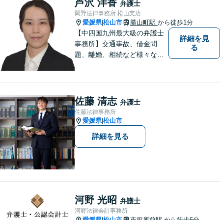
芦沢 洋香
弁護士
岡野法律事務所 松山支店
愛媛県
松山市
勝山町駅
から徒歩1分
|
【中四国九州最大級の弁護士
詳細を見
事務所】交通事故、借金問
る
題、離婚、相続など様々な問
題について、「何度でも無
料」の相談を行っています！
まずはお気軽にご相談くださ
い！
佐藤 清志
弁護士
佐藤法律事務所
愛媛県
松山市
|
詳細を見る
河野 光昭
弁護士
河野法律会計事務所
愛媛県
松山市
市役所前駅
から徒歩6分
|