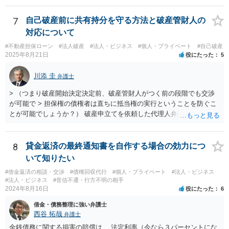
した弁護士が受ける場合でも、弁護士費用は別途必要になると思いま
す。 ３－２について、上記のとおり、破産とは別で弁護士費用が必要
7
自己破産前に共有持分を守る方法と破産管財人の
になると思います。 費用の額については、弁護士によって異なります
対応について
が、破産手続を受任した弁護士が受けるのであれば、低めの金額で受
#不動産担保ローン
#法人破産
#法人・ビジネス
#個人・プライベート
#自己破産
けてくれるかもしれません。 弁護士を依頼するかどうかは、弁護士費
2025年8月21日
役にたった
5
用と賠償額を比較して決められたらいいと思います。 なお、リース会
社が非免責債権であると主張するのであれば、破産手続の中（免責に
川添 圭
弁護士
対する意見等）で主張すると思いますので、訴訟されるかどうかは破
産手続中に分かると思います。
> （つまり破産開始決定決定前、破産管財人がつく前の段階でも交渉
が可能で > 担保権の債権者は直ちに抵当権の実行ということを防ぐこ
とが可能でしょうか？） 破産申立てを依頼した代理人弁護士が売買に
関与し、売却代金の使途を含めたすべての記録を残すといったやり方
が可能な場合もありますが、オーバーローン事案では売却代金が手元
に残らないことになるため、弁護士としても慎重な判断が求められま
8
貸金返済の最終通知書を自作する場合の効力につ
す。 > 例えば弁護士費用を分割で積立するなど半年、１年かかる場合
いて知りたい
でも かなり率直な（身も蓋もない）意見を述べると、担保に供されて
#借金返済の相談・交渉
#債権回収代行
#個人・プライベート
#法人・ビジネス
いる共有持分を親族が取得することで不動産を守りたいのであれば、
#法人・ビジネス
#音信不通・行方不明の相手
弁護士費用は長期分割などせず、親族等から援助して貰うことを模索
2024年8月16日
役にたった
6
した方がよいと思います（弁護士費用の援助も馬鹿にならない金額で
借金・債務整理に強い弁護士
すが、それによって共有持分を取得できる可能性が高くなるのであれ
西谷 拓哉
弁護士
ば、他の共有者にとってもそれを支出するだけのメリットがあると思
います）。
金銭債務に関する損害の賠償は、 法定利率（今なら３パーセントにな