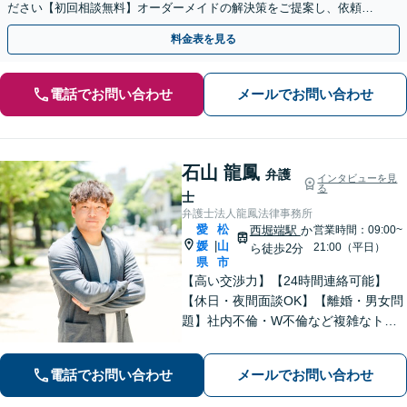
ださい【初回相談無料】オーダーメイドの解決策をご提案し、依頼者
の方の経済的再生に向けて尽力します【勝山町駅3分】
料金表を見る
電話でお問い合わせ
メールでお問い合わせ
石山 龍鳳
弁護
インタビューを見
る
士
弁護士法人龍鳳法律事務所
愛
松
西堀端駅
か
営業時間：09:00~
媛
山
|
21:00（平日）
ら徒歩2分
県
市
【高い交渉力】【24時間連絡可能】
【休日・夜間面談OK】【離婚・男女問
題】社内不倫・W不倫など複雑なトラ
ブルもお任せ。【労働問題】残業代請
求や退職代行もお受けします。【刑事
電話でお問い合わせ
メールでお問い合わせ
事件】刑事事件は１分１秒が勝負で
す。迅速に対応します。