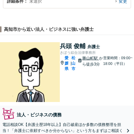
詳細条件
未選択
変更
高知市から近い法人・ビジネスに強い弁護士
兵頭 俊輔
弁護士
きぼう綜合法律事務所
愛
松
勝山町駅
か
営業時間：09:00~
媛
山
|
18:00（平日）
ら徒歩3分
県
市
法人・ビジネスの債務
電話相談OK【弁護士歴18年以上】自己破産ほか多数の債務整理を担
当！「弁護士に依頼すべきか分からない」という方もまずはご相談く