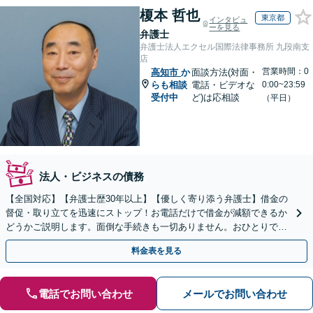
榎本 哲也
東京都
インタビュ
ーを見る
弁護士
弁護士法人エクセル国際法律事務所 九段南支
店
営業時間：0
高知市
か
面談方法(対面・
らも相談
電話・ビデオな
0:00~23:59
受付中
ど)は応相談
（平日）
法人・ビジネスの債務
【全国対応】【弁護士歴30年以上】【優しく寄り添う弁護士】借金の
督促・取り立てを迅速にストップ！お電話だけで借金が減額できるか
どうかご説明します。面倒な手続きも一切ありません。おひとりで悩
まず、お気軽にご相談ください。【電話相談可】
料金表を見る
電話でお問い合わせ
メールでお問い合わせ