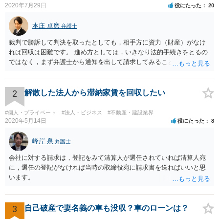
2020年7月29日
役にたった
20
本庄 卓磨
弁護士
裁判で勝訴して判決を取ったとしても，相手方に資力（財産）がなけ
れば回収は困難です。 進め方としては，いきなり法的手続きをとるの
ではなく，まず弁護士から通知を出して請求してみることを検討すべ
きだと思います。
2
解散した法人から滞納家賃を回収したい
#個人・プライベート
#法人・ビジネス
#不動産・建設業界
2020年5月14日
役にたった
8
峰岸 泉
弁護士
会社に対する請求は，登記をみて清算人が選任されていれば清算人宛
に，選任の登記がなければ当時の取締役宛に請求書を送ればいいと思
います。
3
自己破産で妻名義の車も没収？車のローンは？