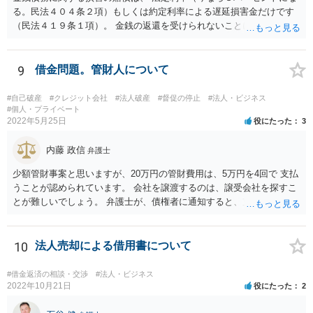
る。民法４０４条２項）もしくは約定利率による遅延損害金だけです
（民法４１９条１項）。 金銭の返還を受けられないことにより何か損
害を被ったとしても、元本のほか、遅延損害金の請求ができるにとど
まります。 なお、すでに他の弁護士が先に記載されたとおり、連帯保
証人に対する請求については、法定の要件を満たさない限り、連帯保
9
借金問題。管財人について
証契約として効力が生じません。弁護士の依頼の有無はこれを左右し
ないので、注意が必要です。
#自己破産
#クレジット会社
#法人破産
#督促の停止
#法人・ビジネス
#個人・プライベート
2022年5月25日
役にたった
3
内藤 政信
弁護士
少額管財事案と思いますが、20万円の管財費用は、5万円を4回で 支払
うことが認められています。 会社を譲渡するのは、譲受会社を探すこ
とが難しいでしょう。 弁護士が、債権者に通知すると、支払いを止め
ることができるので、 その間に、20万円を貯めることになるでしょ
う。
10
法人売却による借用書について
#借金返済の相談・交渉
#法人・ビジネス
2022年10月21日
役にたった
2