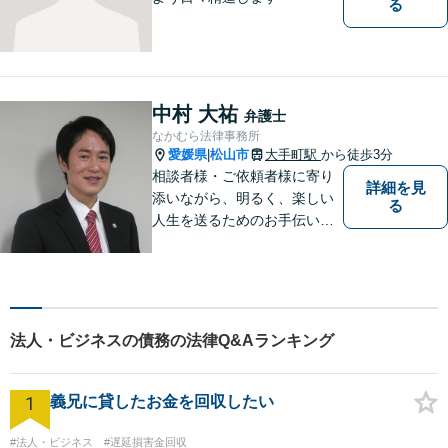
る
中村 大祐
弁護士
なかむら法律事務所
愛媛県
松山市
大手町駅
から徒歩3分
|
相談者様・ご依頼者様に寄り
詳細を見
添いながら、明るく、楽しい
る
人生を送るためのお手伝いを
したいと思います。お気軽に
ご相談ください。
法人・ビジネスの債務の法律Q&Aランキング
1
義兄に貸したお金を回収したい
#法人・ビジネス
#遅延損害金回収