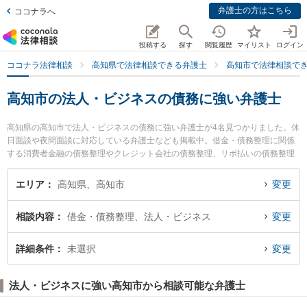
弁護士の方はこちら
ココナラへ
投稿する
探す
閲覧履歴
マイリスト
ログイン
ココナラ法律相談
高知県で法律相談できる弁護士
高知市で法律相談で
高知市の法人・ビジネスの債務に強い弁護士
高知県の高知市で法人・ビジネスの債務に強い弁護士が4名見つかりました。休
日面談や夜間面談に対応している弁護士なども掲載中。借金・債務整理に関係
する消費者金融の債務整理やクレジット会社の債務整理、リボ払いの債務整理
等の細かな分野での絞り込み検索もでき便利です。特に高知ロイヤルオーク法
律事務所の小野塚 直毅弁護士や御座法律事務所の久保 宜弘弁護士、やいろ法律
エリア
高知県、高知市
変更
事務所の市川 耕士弁護士のプロフィール情報や弁護士費用、強みなどが注目さ
れています。『高知市で土日や夜間に発生した法人・ビジネスの債務のトラブ
相談内容
借金・債務整理、法人・ビジネス
変更
ルを今すぐに弁護士に相談したい』『法人・ビジネスの債務のトラブル解決の
実績豊富な近くの弁護士を検索したい』『初回相談無料で法人・ビジネスの債
務を法律相談できる高知市内の弁護士に相談予約したい』などでお困りの相談
詳細条件
未選択
変更
者さんにおすすめです。
法人・ビジネスに強い高知市から相談可能な弁護士