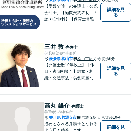
【愛媛で唯一の弁護士・公認
詳細を見
会計士】【顧問契約の初回面
る
談30分無料】【保育士常駐】
法律及び会計・税務のワンス
トップサービスを提供しま
す。まずは、お気軽にお問合
せください。
三井 敦
弁護士
伊予綜合法律事務所
愛媛県
松山市
松山市駅
から徒歩6分
|
【弁護士歴10年以上】【休
詳細を見
日・夜間相談可】離婚・相
る
続・交通事故・労働問題など
幅広く対応。丁寧な対話と確
かな専門性で、一人ひとりに
寄り添い納得できる解決を目
指します【オンライン相談
高丸 雄介
弁護士
可】【松山市駅徒歩8分】
善通寺法律事務所
香川県
善通寺市
善通寺駅
から徒歩10分
|
必要とされる弁護士となれる
詳細を見
よう日々精進します