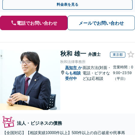
【初回相談無料】【全国対応可能】
料金表を見る
電話でお問い合わせ
メールでお問い合わせ
秋和 雄一
弁護士
東京都
秋和法律事務所
営業時間：0
高知市
か
面談方法(対面・
らも相談
電話・ビデオな
9:00~23:59
受付中
ど)は応相談
（平日）
法人・ビジネスの債務
【全国対応】【相談実績10000件以上】500件以上の自己破産や民事再