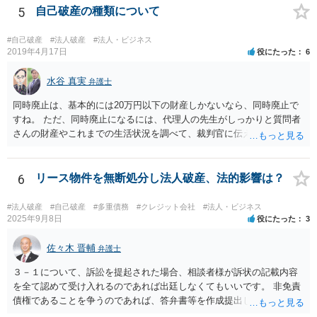
場合でも，会社にとって「不利な時期」に辞任したときは，「やむを
5
自己破産の種類について
得ない事由」がない限り，会社の損害を賠償しなければならなくなり
ます。 健康上の理由は「やむを得ない事由」の典型ですが，程度によ
#自己破産
#法人破産
#法人・ビジネス
って異なります。 子会社の代表取締役が辞任を認めてくれるのであれ
2019年4月17日
役にたった
6
ば，少なくとも法律上は，親会社（子会社にとっての株主）の承諾は
必要ありません。 なお，子会社の代表取締役には，取締役辞任の登記
水谷 真実
弁護士
をしてもらわなければなりません。 親会社が株主代表訴訟を提起する
同時廃止は、基本的には20万円以下の財産しかないなら、同時廃止で
ことは理論上可能ですが，あなたに対して追及できる責任は，あなた
すね。 ただ、同時廃止になるには、代理人の先生がしっかりと質問者
自身が会社に対して追う責任（例えば任務懈怠責任）の範囲に留まり
さんの財産やこれまでの生活状況を調べて、裁判官に伝える必要があ
ます。子会社の負債をあなたに負わせることはできません。 実際上問
ります。 そこで、代理人の先生としっかり打ち合わせるべきです。そ
題となるのは，親会社からの圧力により，子会社の代表取締役があな
して、代理人の先生が同時廃止でいけるというなら、同時廃止になる
たの辞任に応じてくれない場合ですね。 子会社の代表取締役が全く動
でしょう。
6
リース物件を無断処分し法人破産、法的影響は？
いてくれないと，辞任の登記をするためには，最終的には訴訟を提起
する必要が生じます。
#法人破産
#自己破産
#多重債務
#クレジット会社
#法人・ビジネス
2025年9月8日
役にたった
3
佐々木 晋輔
弁護士
３－１について、訴訟を提起された場合、相談者様が訴状の記載内容
を全て認めて受け入れるのであれば出廷しなくてもいいです。 非免責
債権であることを争うのであれば、答弁書等を作成提出して反論しな
ければなりません。 上記訴訟は破産手続とは別ですので、破産を受任