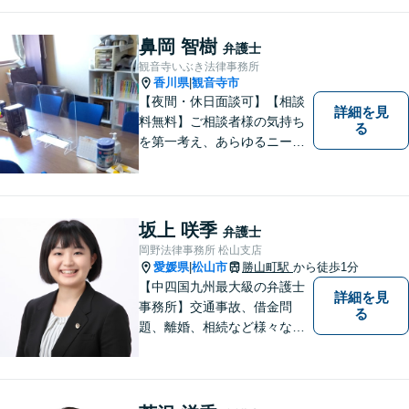
鼻岡 智樹
弁護士
観音寺いぶき法律事務所
香川県
観音寺市
|
【夜間・休日面談可】【相談
詳細を見
料無料】ご相談者様の気持ち
る
を第一考え、あらゆるニーズ
にお応えできるプロフェッシ
ョナルとして、地域の皆さま
の問題解決のサポートをさせ
ていただきます。ご相談は無
坂上 咲季
弁護士
料ですので、お気軽にご相談
岡野法律事務所 松山支店
ください。
愛媛県
松山市
勝山町駅
から徒歩1分
|
【中四国九州最大級の弁護士
詳細を見
事務所】交通事故、借金問
る
題、離婚、相続など様々な問
題について、「何度でも無
料」の相談を行っています！
まずはお気軽にご相談くださ
い！