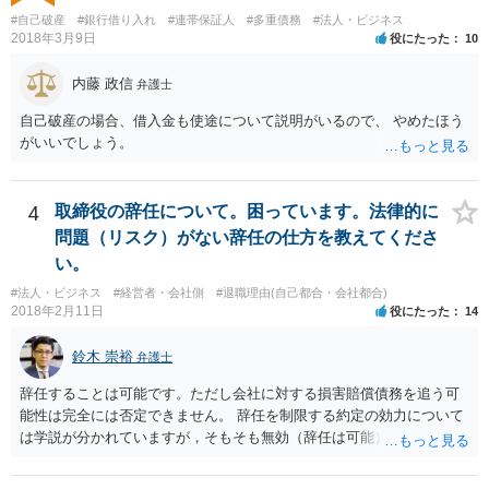
#自己破産
#銀行借り入れ
#連帯保証人
#多重債務
#法人・ビジネス
2018年3月9日
役にたった
10
内藤 政信
弁護士
自己破産の場合、借入金も使途について説明がいるので、 やめたほう
がいいでしょう。
4
取締役の辞任について。困っています。法律的に
問題（リスク）がない辞任の仕方を教えてくださ
い。
#法人・ビジネス
#経営者・会社側
#退職理由(自己都合・会社都合)
2018年2月11日
役にたった
14
鈴木 崇裕
弁護士
辞任することは可能です。ただし会社に対する損害賠償債務を追う可
能性は完全には否定できません。 辞任を制限する約定の効力について
は学説が分かれていますが，そもそも無効（辞任は可能）と考える説
と，辞任の効力自体は認め，会社に対する債務不履行責任を負わされ
る可能性があると考える説が有力です。 ただし，いずれの説をとった