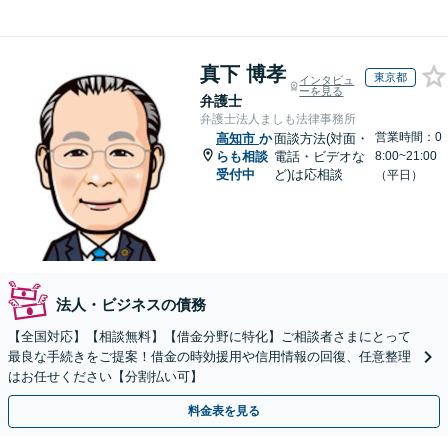
真下 博孝
東京都
インタビュ
ーを見る
弁護士
弁護士法人ましも法律事務所
営業時間：0
高知市
か
面談方法(対面・
らも相談
電話・ビデオな
8:00~21:00
受付中
ど)は応相談
（平日）
法人・ビジネスの債務
【全国対応】【相談無料】【借金分野に特化】ご相談者さまにとって
最良な手続きをご提案！借金の時効援用や信用情報の回復、任意整理
はお任せください【分割払い可】
料金表を見る