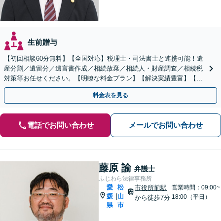
生前贈与
【初回相談60分無料】【全国対応】税理士・司法書士と連携可能！遺
産分割／遺留分／遺言書作成／相続放棄／相続人・財産調査／相続税
対策等お任せください。【明瞭な料金プラン】【解決実績豊富】【電
話相談可】
料金表を見る
電話でお問い合わせ
メールでお問い合わせ
藤原 諭
弁護士
ふじわら法律事務所
愛
松
市役所前駅
営業時間：09:00~
媛
山
|
18:00（平日）
から徒歩7分
県
市