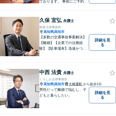
ております。 事前にご予約を
いただければ土日祝日もご相
談可能です。
久保 宜弘
弁護士
御座法律事務所
高知県
高知市
|
【多数の交通事故事案解決】
詳細を見
【離婚】【企業での法務経
る
験】【駐車場有】迅速かつ丁
寧に、相反する需要を可能な
限り満たすよう対応いたしま
す。お気軽にご相談くださ
い。
中西 法貴
弁護士
くろしお法律事務所
高知県
高知市
大橋通駅
から徒歩1分
|
男性だって離婚で悩むし、子
詳細を見
どもと暮らしたい。
る