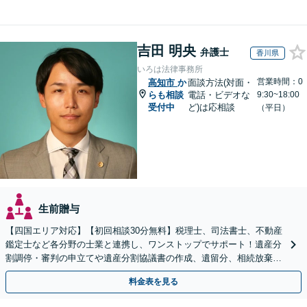
吉田 明央
弁護士
香川県
いろは法律事務所
営業時間：0
高知市
か
面談方法(対面・
らも相談
電話・ビデオな
9:30~18:00
受付中
ど)は応相談
（平日）
生前贈与
【四国エリア対応】【初回相談30分無料】税理士、司法書士、不動産
鑑定士など各分野の士業と連携し、ワンストップでサポート！遺産分
割調停・審判の申立てや遺産分割協議書の作成、遺留分、相続放棄、
遺言書など幅広いご相談に対応【オンライン面談OK】
料金表を見る