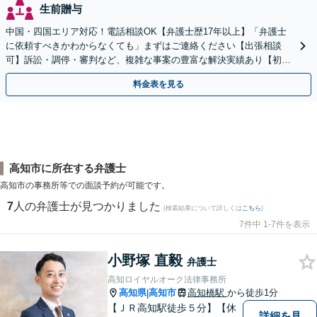
生前贈与
中国・四国エリア対応！電話相談OK【弁護士歴17年以上】「弁護士
に依頼すべきかわからなくても」まずはご連絡ください【出張相談
可】訴訟・調停・審判など、複雑な事案の豊富な解決実績あり【初回
相談無料】初回面談のみで解決できるケースもあります
料金表を見る
高知市に所在する弁護士
高知市の事務所等での面談予約が可能です。
7
人の弁護士が見つかりました
(検索結果について詳しくは
こちら
)
7件中 1-7件を表示
小野塚 直毅
弁護士
高知ロイヤルオーク法律事務所
高知県
高知市
高知橋駅
から徒歩1分
|
【ＪＲ高知駅徒歩５分】【休
詳細を見