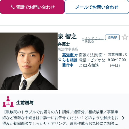
電話でお問い合わせ
メールでお問い合わせ
泉 智之
徳島県
インタビュー
を見る
弁護士
泉法律事務所
営業時間：0
高知市
か
面談方法(対面・
らも相談
電話・ビデオな
9:30~17:00
受付中
ど)は応相談
（平日）
生前贈与
【親族間のトラブルでお困りの方】調停／遺留分／相続放棄／事業承
継など複雑な手続きは弁護士にお任せください！どのような解決をお
望みか初回面談でしっかりヒアリング。遺言作成もお気軽にご相談く