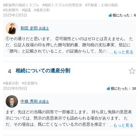
#家族間の相続トラブル
#相続トラブルの代理交渉
#不動産・土地の相続
#生前贈与
#協議
#遺産分割
2025年2月5日
役にたった
6
和田 史郎
弁護士
①その通りだと思います。 ②可能性といのはゼロとは言えません。 た
だ、公証人役場の印を押した贈与契約書、贈与税の支払事実、登記に
「贈与」と記載されていること、の証拠からして、兄の主張は通らな
いようには思います。 ③④その通りだと思います。 話し合いで折り合
わなければ、遺産分割調停を申し立てて進めるのがベターのような気
がしますね。
4
相続についての遺産分割
#遺産分割
#生前贈与
2022年6月8日
役にたった
10
中條 秀和
弁護士
まず、先ほどの当職の回答で一部修正します。 持ち戻し免除の意思表
示については、黙示の意思表示でも認められる場合があります。 た
だ、その場合は、既に亡くなっている方の意思を推定することになり
ますので、なかなか立証のハードルは高いと思われます。それゆえ、
持ち戻し免除の意思表示は書面で明確にしておいていただくべきとい