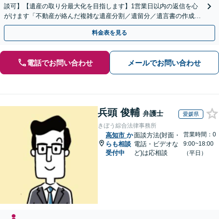
談可】【遺産の取り分最大化を目指します】1営業日以内の返信を心
がけます「不動産が絡んだ複雑な遺産分割／遺留分／遺言書の作成・
執行／事業承継など、お任せください」【休日相談あり】
料金表を見る
電話でお問い合わせ
メールでお問い合わせ
兵頭 俊輔
弁護士
愛媛県
きぼう綜合法律事務所
営業時間：0
高知市
か
面談方法(対面・
らも相談
電話・ビデオな
9:00~18:00
受付中
ど)は応相談
（平日）