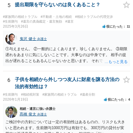
う結論は変わりません。 誤解を与えるような回答でした。失礼しまし
5
提出期限を守らないのは良くあること？
た。 文言については、「〇〇に対する生前贈与による特別受益の持ち
戻しをすべて免除する」というのがオーソドックスなものですが、ご
#家族間の相続トラブル
#不動産・土地の相続
#相続トラブルの代理交渉
心配ならば、弁護士のところに行って、特別受益となりそうな贈与に
#生前贈与
#遺言の真偽鑑定・遺言無効
#遺言
2025年3月26日
役にたった
11
ついて説明した上で、適切な文言についてご相談してみてはいかがで
しょうか。
鬼沢 健士
弁護士
①与えません。 ②一般的によくあります。珍しくありません。 ③期限
遅れをあまりに気にしないことです。大事なのは中身です。 相手の提
出が遅れることもあるんじゃないかと思います。 それでもあなた有利
にはなりません。
6
子供を相続から外しつつ友人に財産を譲る方法の
法的有効性は？
#生前贈与
#相続税対策
#家族間の相続トラブル
#遺産分割
2026年1月19日
役にたった
4
相続・遺言に強い弁護士
髙橋 俊太
弁護士
ご検討中の方針については一定の有効性はあるものの、リスクも大き
いと思われます。生前贈与1000万円は有効でも、300万円の貸付が実