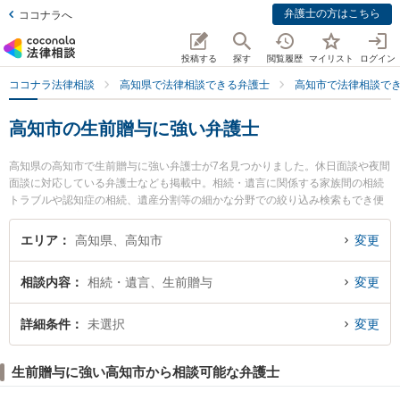
弁護士の方はこちら
ココナラへ
投稿する
探す
閲覧履歴
マイリスト
ログイン
ココナラ法律相談
高知県で法律相談できる弁護士
高知市で法律相談で
高知市の生前贈与に強い弁護士
高知県の高知市で生前贈与に強い弁護士が7名見つかりました。休日面談や夜間
面談に対応している弁護士なども掲載中。相続・遺言に関係する家族間の相続
トラブルや認知症の相続、遺産分割等の細かな分野での絞り込み検索もでき便
利です。特に高知ロイヤルオーク法律事務所の小野塚 直毅弁護士ややいろ法律
事務所の山本 尚吾弁護士、藤宗本澤法律事務所の藤宗 正志弁護士のプロフィー
エリア
高知県、高知市
変更
ル情報や弁護士費用、強みなどが注目されています。『高知市で土日や夜間に
発生した生前贈与のトラブルを今すぐに弁護士に相談したい』『生前贈与のト
相談内容
相続・遺言、生前贈与
変更
ラブル解決の実績豊富な近くの弁護士を検索したい』『初回相談無料で生前贈
与を法律相談できる高知市内の弁護士に相談予約したい』などでお困りの相談
者さんにおすすめです。
詳細条件
未選択
変更
生前贈与に強い高知市から相談可能な弁護士