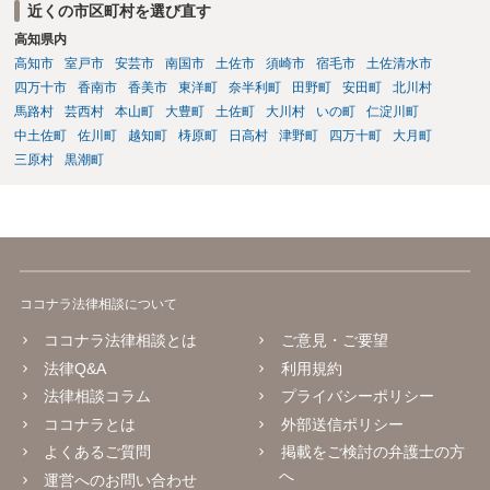
近くの市区町村を選び直す
高知県内
高知市
室戸市
安芸市
南国市
土佐市
須崎市
宿毛市
土佐清水市
四万十市
香南市
香美市
東洋町
奈半利町
田野町
安田町
北川村
馬路村
芸西村
本山町
大豊町
土佐町
大川村
いの町
仁淀川町
中土佐町
佐川町
越知町
梼原町
日高村
津野町
四万十町
大月町
三原村
黒潮町
ココナラ法律相談について
ココナラ法律相談とは
ご意見・ご要望
法律Q&A
利用規約
法律相談コラム
プライバシーポリシー
ココナラとは
外部送信ポリシー
よくあるご質問
掲載をご検討の弁護士の方
へ
運営へのお問い合わせ