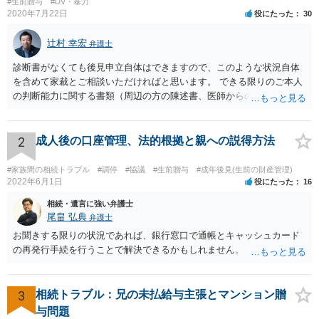
#生前贈与
#DV・暴力
2020年7月22日
役にたった
30
辻村 幸宏
弁護士
診断書がなくても後見申立自体はできますので、このような状況自体
を含めて家裁とご相談いただければと思います。 できる限りのご本人
の判断能力に関する書類（周辺の方の陳述書、医師からの聴取書等）
を整え、家裁の鑑定を経る前提で鑑定費用の予納金を用意し、申立て
をしていただければそこから先は進むのではないかと存じます。 ま
た、Aさんの意向を酌みすぎるあまりに後見申立ができない状況にして
2
成人後の口座管理、法的根拠と親への説得方法
いる施設の問題もありますので、当該地域の地域包括支援センターに
ご相談されるのもひとつの方法です。
#家族間の相続トラブル
#調停
#協議
#生前贈与
#成年後見(生前の財産管理)
2022年6月1日
役にたった
16
相続・遺言に強い弁護士
尾畠 弘典
弁護士
お聞きする限りの状況であれば、銀行窓口で通帳とキャッシュカード
の再発行手続を行うことで解決できるかもしれません。
3
相続トラブル：兄の未払給与主張とマンション贈
与問題