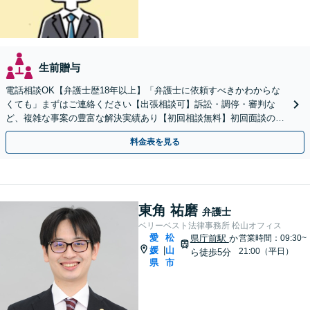
生前贈与
電話相談OK【弁護士歴18年以上】「弁護士に依頼すべきかわからな
くても」まずはご連絡ください【出張相談可】訴訟・調停・審判な
ど、複雑な事案の豊富な解決実績あり【初回相談無料】初回面談のみ
で解決できるケースもあります【勝山町駅3分】
料金表を見る
東角 祐磨
弁護士
ベリーベスト法律事務所 松山オフィス
愛
松
県庁前駅
か
営業時間：09:30~
媛
山
|
21:00（平日）
ら徒歩5分
県
市