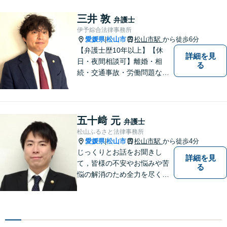
す。まずは、お気軽にお問合
せください。
三井 敦
弁護士
伊予綜合法律事務所
愛媛県
松山市
松山市駅
から徒歩6分
|
【弁護士歴10年以上】【休
詳細を見
日・夜間相談可】離婚・相
る
続・交通事故・労働問題など
幅広く対応。丁寧な対話と確
かな専門性で、一人ひとりに
寄り添い納得できる解決を目
指します【オンライン相談
五十﨑 元
弁護士
可】【松山市駅徒歩8分】
松山ふるさと法律事務所
愛媛県
松山市
松山市駅
から徒歩4分
|
じっくりとお話をお聞きし
詳細を見
て，皆様の不安やお悩みや苦
る
悩の解消のため全力を尽くし
ます。