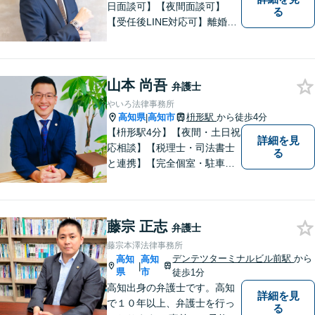
日面談可】【夜間面談可】
る
【受任後LINE対応可】離婚、
相続、交通事故、労働問題、
借金問題、刑事事件など、 お
気軽にご相談ください。
山本 尚吾
弁護士
やいろ法律事務所
高知県
高知市
枡形駅
から徒歩4分
|
【枡形駅4分】【夜間・土日祝
詳細を見
応相談】【税理士・司法書士
る
と連携】【完全個室・駐車場
完備】安心して相談できる環
境。相続や交通事故を専門分
野として対応し、分かりやす
藤宗 正志
い説明と親身な対応で納得の
弁護士
いく解決を目指します。最後
藤宗本澤法律事務所
まで粘り強くサポートいたし
デンテツターミナルビル前駅
から
高知
高知
|
ます。
県
市
徒歩1分
高知出身の弁護士です。高知
詳細を見
で１０年以上、弁護士を行っ
る