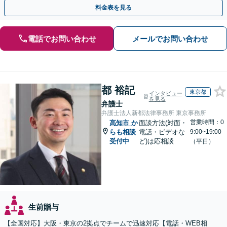
ださい。
料金表を見る
電話でお問い合わせ
メールでお問い合わせ
都 裕記
東京都
インタビュー
を見る
弁護士
弁護士法人新都法律事務所 東京事務所
営業時間：0
高知市
か
面談方法(対面・
らも相談
電話・ビデオな
9:00~19:00
受付中
ど)は応相談
（平日）
生前贈与
【全国対応】大阪・東京の2拠点でチームで迅速対応【電話・WEB相