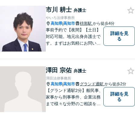
市川 耕士
弁護士
やいろ法律事務所
高知県
高知市
枡形駅
から徒歩4分
|
事前予約で【夜間】【土日】
詳細を見
対応可能。地元出身弁護士で
る
す。まずはお気軽にお問い合
わせください。
澤田 宗佑
弁護士
澤田法律事務所
高知県
高知市
グランド通駅
から徒歩2分
|
【グランド通駅2分】般民事、
詳細を見
家事から刑事事件、企業法務
る
まで様々な分野のご相談を受
け付けております。