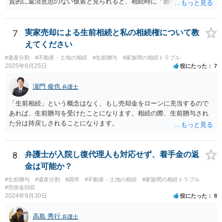
質的に返済意思のない仮装と見られると、相続時に「贈与」と評価さ
れ、子から遺留分侵害額請求を受ける可能性があります。 その他の方
法として考えられるものとしては、 ①信託（家族信託・目的信託） 財
産を信託口に移し、受託者（信頼できる友人や専門職）に管理させ、
7
実家売却による生前相続と私の相続権について教
・生存中はあなたの生活費・介護費に優先充当 ・残余を友人や慈善団
えてください
体へ と使途を厳格に指定。相続ではなく信託帰属になるため、子の関
#遺産分割
#不動産・土地の相続
#生前贈与
#家族間の相続トラブル
与を大きく排除できます。 ②遺言＋生命保険の組合せ 生活資金は手元
2025年9月25日
役にたった
7
に残し、余剰資金で受取人を友人・団体にした保険を活用。保険金は
相続財産とは別枠で、遺留分対策にも有効と思われます。 ③負担付死
濵門 俊也
弁護士
因贈与 「介護・見守り等を条件に、死亡時に財産を渡す」契約。条件
不履行なら無効にでき、老後の安心を担保できます。 ④ 寄附予約＋解
「生前相続」という概念はなく、もし売却金をローンに充当するので
除条件 慈善団体への寄附を予約しつつ、資金不足時は解除できる条項
あれば、生前贈与を受けたことになります。相続の際、生前贈与され
を設定。 などがあり得るかと思われます。
た分は持戻しされることになります。
8
弁護士が入院し復代理人も対応せず、着手金の返
金は可能か？
#生前贈与
#遺産分割
#調停
#不動産・土地の相続
#家族間の相続トラブル
#売掛金回収
2024年9月30日
役にたった
8
高島 秀行
弁護士