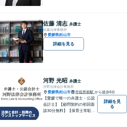
題について、「何度でも無
料」の相談を行っています！
まずはお気軽にご相談くださ
い！
佐藤 清志
弁護士
佐藤法律事務所
愛媛県
松山市
|
詳細を見る
河野 光昭
弁護士
河野法律会計事務所
愛媛県
松山市
市役所前駅
から徒歩6分
|
【愛媛で唯一の弁護士・公認
詳細を見
会計士】【顧問契約の初回面
る
談30分無料】【保育士常駐】
法律及び会計・税務のワンス
トップサービスを提供しま