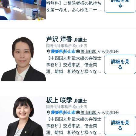
料無料】ご相談者様の気持ち
る
を第一考え、あらゆるニーズ
にお応えできるプロフェッシ
ョナルとして、地域の皆さま
の問題解決のサポートをさせ
ていただきます。ご相談は無
芦沢 洋香
弁護士
料ですので、お気軽にご相談
岡野法律事務所 松山支店
ください。
愛媛県
松山市
勝山町駅
から徒歩1分
|
【中四国九州最大級の弁護士
詳細を見
事務所】交通事故、借金問
る
題、離婚、相続など様々な問
題について、「何度でも無
料」の相談を行っています！
まずはお気軽にご相談くださ
い！
坂上 咲季
弁護士
岡野法律事務所 松山支店
愛媛県
松山市
勝山町駅
から徒歩1分
|
【中四国九州最大級の弁護士
詳細を見
事務所】交通事故、借金問
る
題、離婚、相続など様々な問