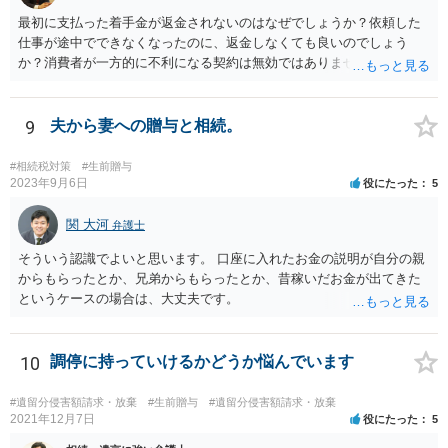
最初に支払った着手金が返金されないのはなぜでしょうか？依頼した
仕事が途中でできなくなったのに、返金しなくても良いのでしょう
か？消費者が一方的に不利になる契約は無効ではありませんか？
着手金は、前の弁護士が倒れるまでにやった仕事に応じて清算する義
務があると思います。 倒れた弁護士が所属する弁護士会に相談さ
れた方がよいと思います。 倒れた弁護士は脳梗塞で倒れたようで
9
夫から妻への贈与と相続。
すが、 判断能力があり、復代理を倒れた弁護士の判断で復代理を
選任したのか 即ち、復代理人の選任は有効なのかという問題もあ
#相続税対策
#生前贈与
ると思います。
2023年9月6日
役にたった
5
関 大河
弁護士
そういう認識でよいと思います。 口座に入れたお金の説明が自分の親
からもらったとか、兄弟からもらったとか、昔稼いだお金が出てきた
というケースの場合は、大丈夫です。
10
調停に持っていけるかどうか悩んでいます
#遺留分侵害額請求・放棄
#生前贈与
#遺留分侵害額請求・放棄
2021年12月7日
役にたった
5