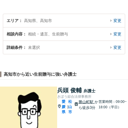
エリア
高知県、高知市
変更
相談内容
相続・遺言、生前贈与
変更
詳細条件
未選択
変更
高知市から近い生前贈与に強い弁護士
兵頭 俊輔
弁護士
きぼう綜合法律事務所
愛
松
勝山町駅
か
営業時間：09:00~
媛
山
|
18:00（平日）
ら徒歩3分
県
市