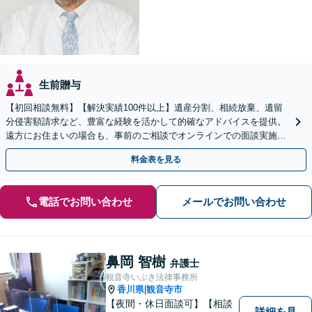
生前贈与
【初回相談無料】【解決実績100件以上】遺産分割、相続放棄、遺留
分侵害額請求など、豊富な経験を活かして的確なアドバイスを提供。
遠方にお住まいの場合も、事前のご相談でオンラインでの面談実施が
可能です【弁護士歴20年】【市役所前駅6分】
料金表を見る
電話でお問い合わせ
メールでお問い合わせ
鼻岡 智樹
弁護士
観音寺いぶき法律事務所
香川県
観音寺市
|
【夜間・休日面談可】【相談
詳細を見