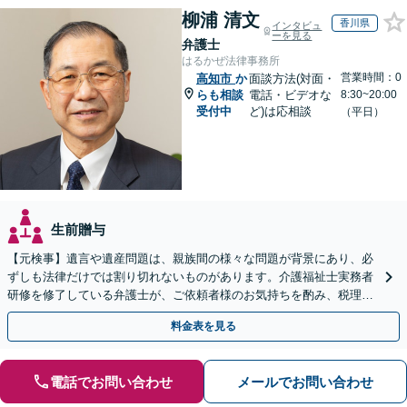
柳浦 清文
香川県
インタビュ
ーを見る
弁護士
はるかぜ法律事務所
営業時間：0
高知市
か
面談方法(対面・
らも相談
電話・ビデオな
8:30~20:00
受付中
ど)は応相談
（平日）
生前贈与
【元検事】遺言や遺産問題は、親族間の様々な問題が背景にあり、必
ずしも法律だけでは割り切れないものがあります。介護福祉士実務者
研修を修了している弁護士が、ご依頼者様のお気持ちを酌み、税理士
など他士業とも密接に連携しながら丁寧に対応いたします。
料金表を見る
電話でお問い合わせ
メールでお問い合わせ