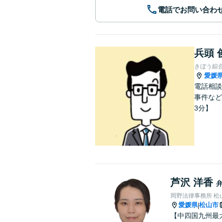
電話でお問い合わ
兵頭 
きぼう綜
愛媛
電話相談
事件など
3分】
芦沢 洋香
岡野法律事務所 松
愛媛県
松山市
|
【中四国九州最