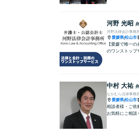
河野 光昭
河野法律会計事務
愛媛県
松山市
|
【愛媛で唯一の
のワンストップ
中村 大祐
なかむら法律事務
愛媛県
松山市
|
相談者様・ご依
お気軽にご相談