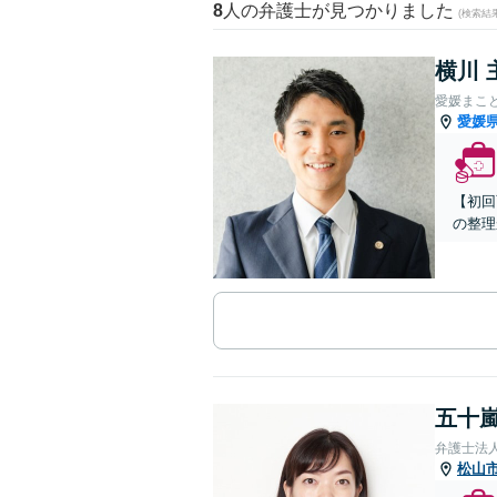
8
人の弁護士が見つかりました
(検索結
横川 
愛媛まこ
愛媛
【初回
の整理
五十嵐
弁護士法
松山