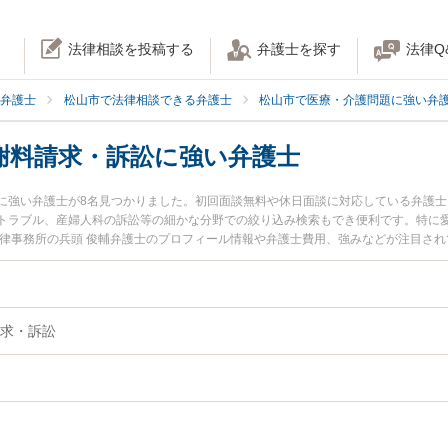
法律相談を投稿する
弁護士を探す
法律Q
弁護士
松山市で法律相談できる弁護士
松山市で医療・介護問題に強い弁
謝料請求・訴訟に強い弁護士
に強い弁護士が8名見つかりました。初回面談無料や休日面談に対応している弁護
トラブル、産婦人科の訴訟等の細かな分野での絞り込み検索もでき便利です。特に愛
法律事務所の兵頭 俊輔弁護士のプロフィール情報や弁護士費用、強みなどが注目さ
に弁護士に相談したい』『医療事故の慰謝料請求・訴訟のトラブル解決の実績豊富
松山市内の弁護士に相談予約したい』などでお困りの相談者さんにおすすめです。
求・訴訟