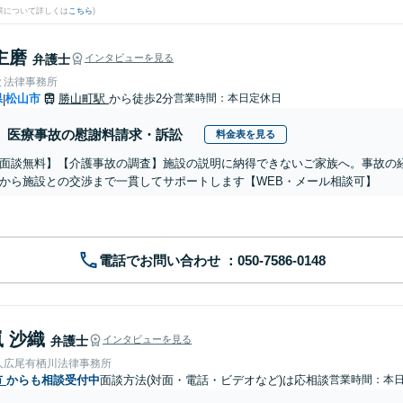
果について詳しくは
こちら
)
主磨
弁護士
インタビューを見る
と法律事務所
県
松山市
勝山町駅
から徒歩2分
営業時間：本日定休日
|
医療事故の慰謝料請求・訴訟
料金表を見る
面談無料】【介護事故の調査】施設の説明に納得できないご家族へ。事故の
から施設との交渉まで一貫してサポートします【WEB・メール相談可】
電話でお問い合わせ
 沙織
弁護士
インタビューを見る
人広尾有栖川法律事務所
市
からも相談受付中
面談方法(対面・電話・ビデオなど)は応相談
営業時間：本