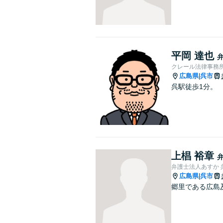
平岡 達也
クレール法律事務
広島県
呉市
|
呉駅徒歩1分。
上椙 裕章
弁護士法人あすか 
広島県
呉市
|
郷里である広島