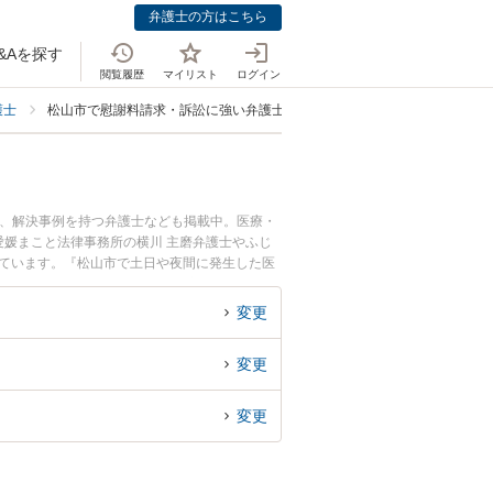
弁護士の方はこちら
&Aを探す
閲覧履歴
マイリスト
ログイン
護士
松山市で慰謝料請求・訴訟に強い弁護士
士、解決事例を持つ弁護士なども掲載中。医療・
媛まこと法律事務所の横川 主磨弁護士やふじ
れています。『松山市で土日や夜間に発生した医
な近くの弁護士を検索したい』『初回相談無料で
変更
変更
変更