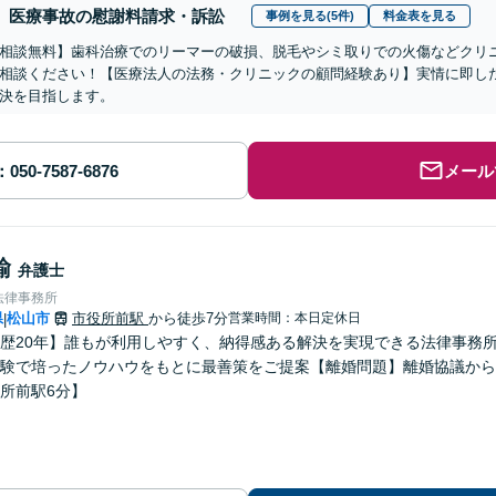
医療事故の慰謝料請求・訴訟
事例を見る(5件)
料金表を見る
相談無料】歯科治療でのリーマーの破損、脱毛やシミ取りでの火傷などクリ
相談ください！【医療法人の法務・クリニックの顧問経験あり】実情に即し
決を目指します。
メール
諭
弁護士
法律事務所
県
松山市
市役所前駅
から徒歩7分
営業時間：本日定休日
|
歴20年】誰もが利用しやすく、納得感ある解決を実現できる法律事務所
験で培ったノウハウをもとに最善策をご提案【離婚問題】離婚協議から
所前駅6分】