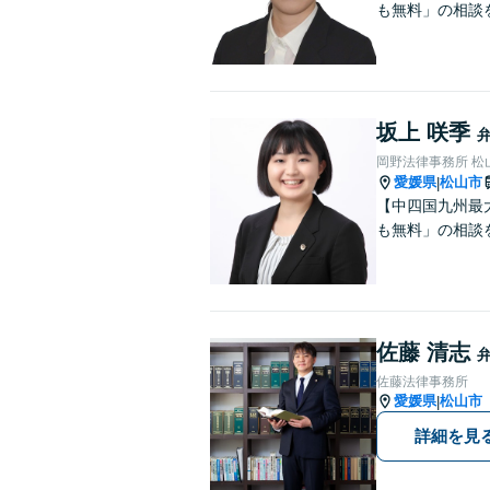
も無料」の相談
坂上 咲季
岡野法律事務所 松
愛媛県
松山市
|
【中四国九州最
も無料」の相談
佐藤 清志
佐藤法律事務所
愛媛県
松山市
|
詳細を見