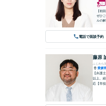
【初回
ぜひご
ルの解
電話で面談予約
藤原 
ふじわら
愛媛
【弁護士
以上。経
応【市役