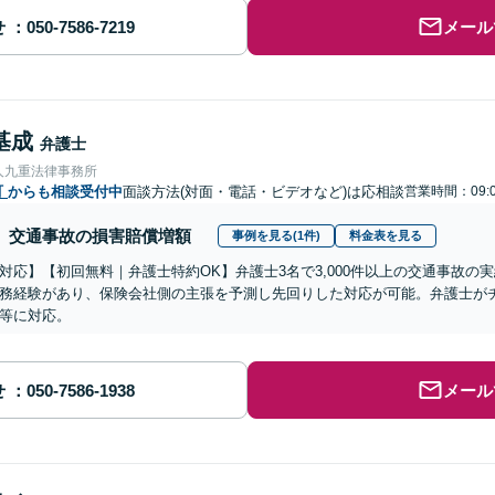
せ
メール
基成
弁護士
人九重法律事務所
町
からも相談受付中
面談方法(対面・電話・ビデオなど)は応相談
営業時間：09:0
交通事故の損害賠償増額
事例を見る(1件)
料金表を見る
対応】【初回無料｜弁護士特約OK】弁護士3名で3,000件以上の交通事故の
務経験があり、保険会社側の主張を予測し先回りした対応が可能。弁護士が
等に対応。
せ
メール