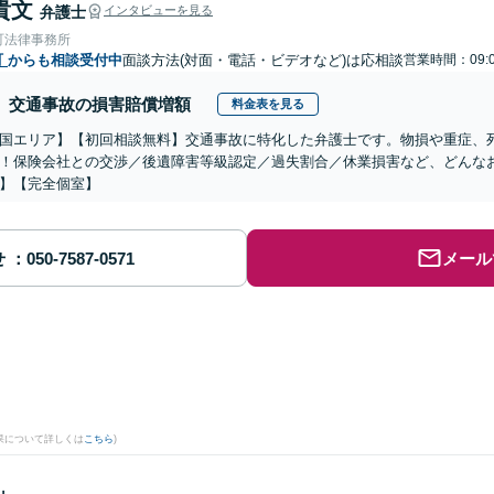
貴文
弁護士
インタビューを見る
町法律事務所
町
からも相談受付中
面談方法(対面・電話・ビデオなど)は応相談
営業時間：09:0
交通事故の損害賠償増額
料金表を見る
国エリア】【初回相談無料】交通事故に特化した弁護士です。物損や重症、死亡
！保険会社との交渉／後遺障害等級認定／過失割合／休業損害など、どんな
】【完全個室】
せ
メール
果について詳しくは
こちら
)