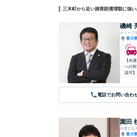
三木町から近い損害賠償増額に強い
磯崎 
オリーブ
香川
【弁護
への対
談可】
電話でお問い合わ
園田 
香川