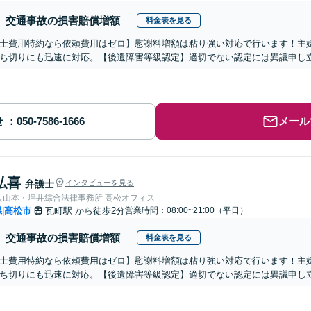
交通事故の損害賠償増額
料金表を見る
士費用特約なら依頼費用はゼロ】慰謝料増額は粘り強い対応で行います！主
ち切りにも迅速に対応。【後遺障害等級認定】適切でない認定には異議申し
せ
メール
弘喜
弁護士
インタビューを見る
弁護士法人山本・坪井綜合法律事務所 高松オフィス
県
高松市
瓦町駅
から徒歩2分
営業時間：08:00~21:00（平日）
|
交通事故の損害賠償増額
料金表を見る
士費用特約なら依頼費用はゼロ】慰謝料増額は粘り強い対応で行います！主
ち切りにも迅速に対応。【後遺障害等級認定】適切でない認定には異議申し