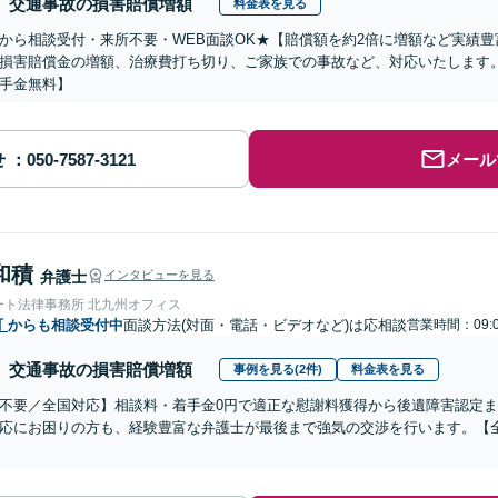
交通事故の損害賠償増額
料金表を見る
から相談受付・来所不要・WEB面談OK★【賠償額を約2倍に増額など実績豊
損害賠償金の増額、治療費打ち切り、ご家族での事故など、対応いたします
手金無料】
せ
メール
和積
弁護士
インタビューを見る
ート法律事務所 北九州オフィス
町
からも相談受付中
面談方法(対面・電話・ビデオなど)は応相談
営業時間：09:0
交通事故の損害賠償増額
事例を見る(2件)
料金表を見る
不要／全国対応】相談料・着手金0円で適正な慰謝料獲得から後遺障害認定
応にお困りの方も、経験豊富な弁護士が最後まで強気の交渉を行います。【全