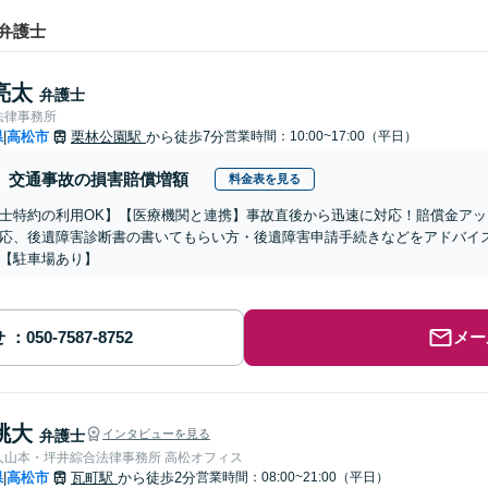
弁護士
亮太
弁護士
法律事務所
県
高松市
栗林公園駅
から徒歩7分
営業時間：10:00~17:00（平日）
|
交通事故の損害賠償増額
料金表を見る
士特約の利用OK】【医療機関と連携】事故直後から迅速に対応！賠償金ア
応、後遺障害診断書の書いてもらい方・後遺障害申請手続きなどをアドバイスい
【駐車場あり】
せ
メー
桃大
弁護士
インタビューを見る
弁護士法人山本・坪井綜合法律事務所 高松オフィス
県
高松市
瓦町駅
から徒歩2分
営業時間：08:00~21:00（平日）
|