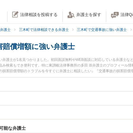
法律相談を投稿する
弁護士を探す
法律Q
弁護士
三木町で法律相談できる弁護士
三木町で交通事故に強い弁護士
害賠償増額に強い弁護士
い弁護士が1名見つかりました。初回面談無料やWEB面談に対応している弁護士な
込み検索もでき便利です。特に東讃岐法律事務所の多田 崇弁護士のプロフィール情
の損害賠償増額のトラブルを今すぐに弁護士に相談したい』『交通事故の損害賠償
賠償増額を法律相談できる三木町内の弁護士に相談予約したい』などでお困りの相
可能な弁護士