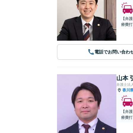
【弁護
療費打
電話でお問い合わ
山本 
香川
【弁護
療費打