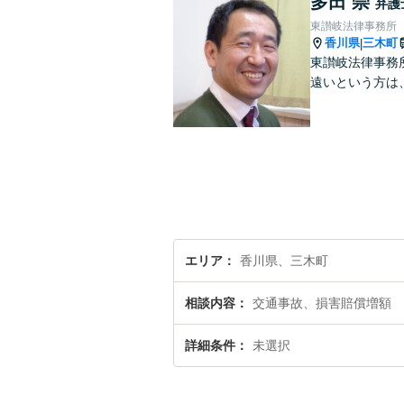
多田 崇
弁護
東讃岐法律事務所
香川県
三木町
|
東讃岐法律事務
遠いという方は
エリア
香川県、三木町
相談内容
交通事故、損害賠償増額
詳細条件
未選択