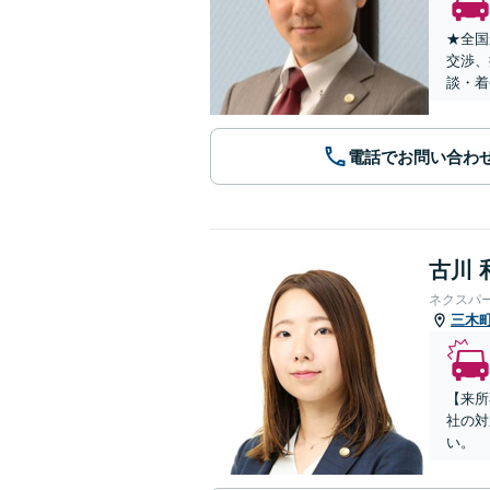
★全国
交渉、
談・着
電話でお問い合わ
古川 
ネクスパ
三木
【来所
社の対
い。