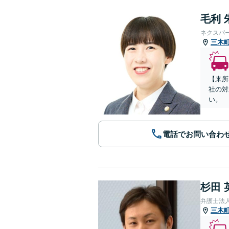
毛利 
ネクスパ
三木
【来所
社の対
い。
電話でお問い合わ
杉田 
弁護士法
三木