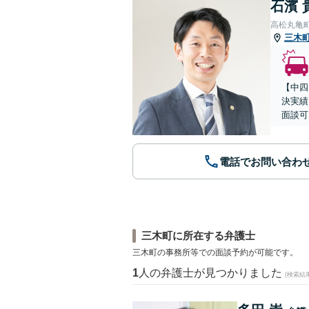
石濱 
高松丸亀
三木
【中四
決実績
面談可
電話でお問い合わ
三木町に所在する弁護士
三木町の事務所等での面談予約が可能です。
1
人の弁護士が見つかりました
(検索結