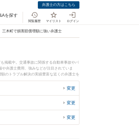
弁護士の方はこちら
&Aを探す
閲覧履歴
マイリスト
ログイン
三木町で損害賠償増額に強い弁護士
ども掲載中。交通事故に関係する自動車事故やバ
報や弁護士費用、強みなどが注目されていま
増額のトラブル解決の実績豊富な近くの弁護士を
談者さんにおすすめです。
変更
変更
変更