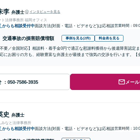
朱李
弁護士
インタビューを見る
ート法律事務所 福岡オフィス
町
からも相談受付中
面談方法(対面・電話・ビデオなど)は応相談
営業時間：09:0
交通事故の損害賠償増額
事例を見る(2件)
料金表を見る
不要／全国対応】相談料・着手金0円で適正な慰謝料獲得から後遺障害認定
応にお困りの方も、経験豊富な弁護士が最後まで強気の交渉を行います。【全
せ
メール
英史
弁護士
人みなと法律事務所
町
からも相談受付中
面談方法(対面・電話・ビデオなど)は応相談
営業時間：10:0