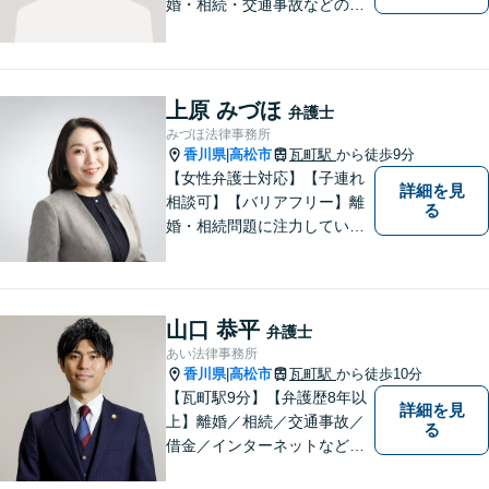
婚・相続・交通事故などの問
題でお困り方はぜひ一度ご相
談ください。
上原 みづほ
弁護士
みづほ法律事務所
香川県
高松市
瓦町駅
から徒歩9分
|
【女性弁護士対応】【子連れ
詳細を見
相談可】【バリアフリー】離
る
婚・相続問題に注力していま
す。女性弁護士をお探しの方
はお問い合わせください。
山口 恭平
弁護士
あい法律事務所
香川県
高松市
瓦町駅
から徒歩10分
|
【瓦町駅9分】【弁護歴8年以
詳細を見
上】離婚／相続／交通事故／
る
借金／インターネットなど幅
広い分野に対応可能です！依