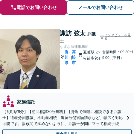
電話でお問い合わせ
メールでお問い合わせ
諏訪 弦太
弁護
インタビューを見
る
士
なずな法律事務所
香
高
瓦町駅
か
営業時間：09:30~1
川
松
|
9:00（平日）
ら徒歩9分
県
市
家族信託
【瓦町駅9分】【初回相談30分無料】【身近で気軽に相談できる弁護
士】遺産分割協議、不動産相続、遺留分侵害額請求など、幅広く対応
可能です。親族間で揉めないように、弁護士が間に立って相続手続き
をサポートします。【電話相談可】【休日・夜間対応】
料金表を見る