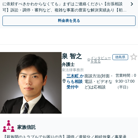
に依頼すべきかわからなくても」まずはご連絡ください【出張相談
可】訴訟・調停・審判など、複雑な事案の豊富な解決実績あり【初回
相談無料】初回面談のみで解決できるケースもあります
料金表を見る
泉 智之
徳島県
インタビュー
を見る
弁護士
泉法律事務所
営業時間：0
三木町
か
面談方法(対面・
らも相談
電話・ビデオな
9:30~17:00
受付中
ど)は応相談
（平日）
家族信託
【親族間のトラブルでお困りの方】調停／遺留分／相続放棄／事業承