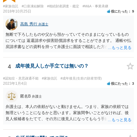
#家族信託
#口座凍結解除
#相続財産調査・鑑定
#M&A・事業承継
2018年10月25日
役にたった
9
高島 秀行
弁護士
無断で下ろしたものや父から預かっていてそのままになっているもの
については 返還請求や損害賠償請求をすることができます。 通帳や払
戻請求書などの資料を持って弁護士に面談で相談した方がよいと思い
ます。
4
成年後見人しか手立ては無いの？
#認知症・意思疎通不能
#家族信託
#成年後見(生前の財産管理)
2023年1月4日
役にたった
3
匿名B
弁護士
弁護士は、本人の依頼がないと動けません。つまり、家族の依頼では
無理ということになるかと思います。家族間争いごとがなければ、後
見人候補者をたてて、その方に後見人になってもらう手続をすすめた
ほうが、今後もいろいろやりやすくなると思います。