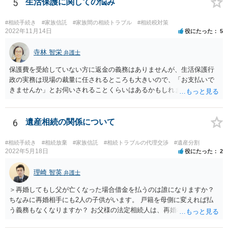
5
生活保護に関しての悩み
#相続手続き
#家族信託
#家族間の相続トラブル
#相続税対策
2022年11月14日
役にたった
5
寺林 智栄
弁護士
保護費を受給していない方に返金の義務はありませんが、生活保護行
政の実務は現場の裁量に任されるところも大きいので、「お支払いで
きませんか」とお伺いされることくらいはあるかもしれません。 通報
するかどうかは、あなたとお父さんの妹さんとの関係などを総合的に
考えてご判断いただくのが良いと思います。
6
遺産相続の関係について
#相続手続き
#相続放棄
#家族信託
#相続トラブルの代理交渉
#遺産分割
2022年5月18日
役にたった
2
理崎 智英
弁護士
＞再婚してもし父が亡くなった場合借金を払うのは誰になりますか？
ちなみに再婚相手にも2人の子供がいます。 戸籍を母側に変えれば払
う義務もなくなりますか？ お父様の法定相続人は、再婚相手とご相談
者様なので、お父様の借金はご相談者様も相続することになります。