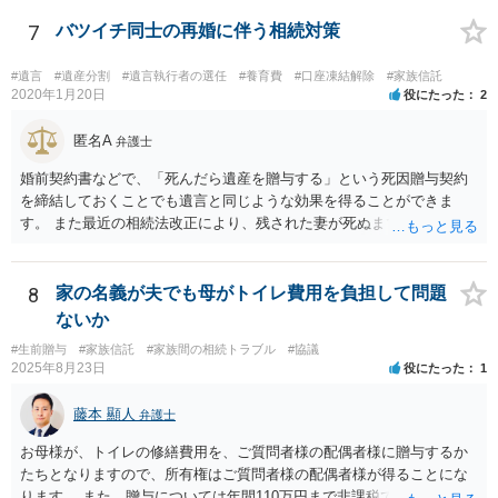
戸籍がどこにあるのかは関係ありません。 ただし、お父様が亡くなっ
たことを知ってから３か月以内に家庭裁判所にて「相続放棄」の手続
7
バツイチ同士の再婚に伴う相続対策
をすれば、ご相談者様はお父様の借金は相続しません。
#遺言
#遺産分割
#遺言執行者の選任
#養育費
#口座凍結解除
#家族信託
2020年1月20日
役にたった
2
匿名A
弁護士
婚前契約書などで、「死んだら遺産を贈与する」という死因贈与契約
を締結しておくことでも遺言と同じような効果を得ることができま
す。 また最近の相続法改正により、残された妻が死ぬまで家に住み続
けられる権利として「配偶者居住権」という制度が設けられましたの
で、その制度を活用する方法も考えられます。 もし契約書の作成まで
視野に入れておられる場合は、お近くの弁護士、できれば相続に強い
8
家の名義が夫でも母がトイレ費用を負担して問題
弁護士にご相談なさるとよいでしょう。
ないか
#生前贈与
#家族信託
#家族間の相続トラブル
#協議
2025年8月23日
役にたった
1
藤本 顯人
弁護士
お母様が、トイレの修繕費用を、ご質問者様の配偶者様に贈与するか
たちとなりますので、所有権はご質問者様の配偶者様が得ることにな
ります。 また、贈与については年間110万円まで非課税であり、トイ