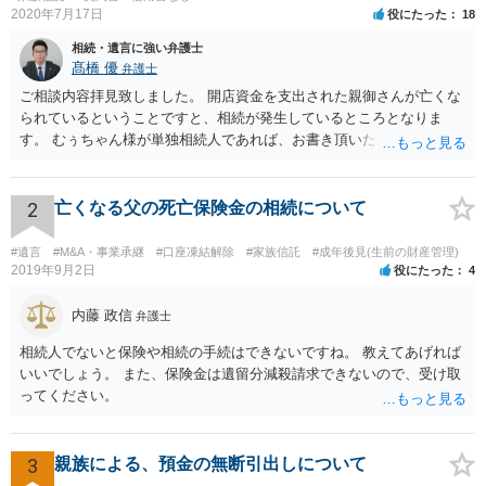
2020年7月17日
役にたった
18
相続・遺言に強い弁護士
髙橋 優
弁護士
ご相談内容拝見致しました。 開店資金を支出された親御さんが亡くな
られているということですと、相続が発生しているところとなりま
す。 むぅちゃん様が単独相続人であれば、お書き頂いたような方法で
ご主人に書面を書いてもらうことで対応は可能かと思います。 他にも
相続人おられるということであれば、他の相続人との協議が必要とな
るところです。 また、当該点とは別にご主人から貸付ではなく贈与で
2
亡くなる父の死亡保険金の相続について
あると主張される可能性がございます。 その場合には、貸付であるこ
とを伺わせる事情をどれだけ積み重ねることが出来るか、というとこ
#遺言
#M&A・事業承継
#口座凍結解除
#家族信託
#成年後見(生前の財産管理)
ろとなります。 返済の事実や、返済を約束するメール等です。 金額の
2019年9月2日
役にたった
4
大きさや状況を考えると、一つ一つの問題を解決し、万が一に備えて
おく方が宜しいかと思います。 緊急という訳ではないかと思います
内藤 政信
弁護士
が、事前準備が早い方が有効な手段が増える傾向にありますので、早
相続人でないと保険や相続の手続はできないですね。 教えてあげれば
目に弁護士を入れられることを御検討頂くと良いかと思います。
いいでしょう。 また、保険金は遺留分減殺請求できないので、受け取
ってください。
3
親族による、預金の無断引出しについて