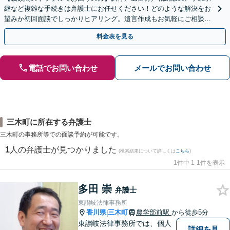
継など複雑な手続きは弁護士にお任せください！どのような解決をお
望みか初回面談でしっかりヒアリング。遺言作成もお気軽にご相談く
ださい。
料金表を見る
電話でお問い合わせ
メールでお問い合わせ
三木町に所在する弁護士
三木町の事務所等での面談予約が可能です。
1
人の弁護士が見つかりました
(検索結果について詳しくは
こちら
)
1件中 1-1件を表示
多田 崇
弁護士
東讃岐法律事務所
香川県
三木町
農学部前駅
から徒歩5分
|
東讃岐法律事務所では、個人
詳細を見