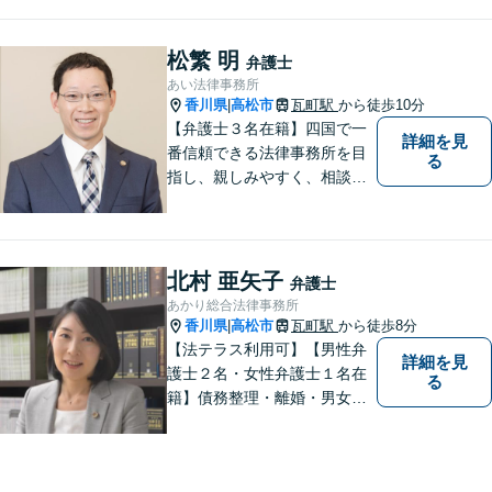
頼者様の抱えるお気持ちや状
況をしっかり把握した上で、
皆様にとって最善の解決を模
松繁 明
弁護士
索します。まずはお気軽にご
あい法律事務所
相談ください。
香川県
高松市
瓦町駅
から徒歩10分
|
【弁護士３名在籍】四国で一
詳細を見
番信頼できる法律事務所を目
る
指し、親しみやすく、相談し
やすい環境を整えておりま
す。お気軽にご相談くださ
い。
北村 亜矢子
弁護士
あかり総合法律事務所
香川県
高松市
瓦町駅
から徒歩8分
|
【法テラス利用可】【男性弁
詳細を見
護士２名・女性弁護士１名在
る
籍】債務整理・離婚・男女問
題・相続・労働問題・企業法
務・犯罪被害者支援に注力。
丁寧な対応とわかりやすい説