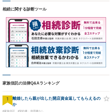
明を心がけています。早期解
決のため、まずはお気軽にご
相続に関する診断ツール
相談ください。
家族信託の法律Q&Aランキング
1
離婚したら親が出した開店資金返してもらえるの
か
#家族信託
#契約書・借用書なし