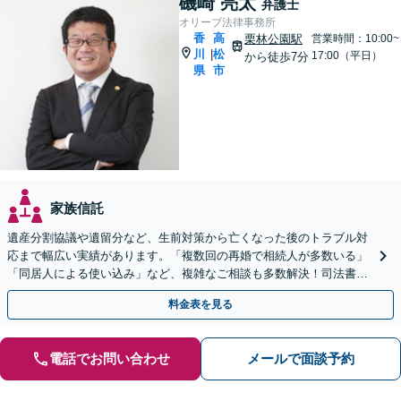
磯崎 亮太
弁護士
オリーブ法律事務所
香
高
栗林公園駅
営業時間：10:00~
川
松
|
17:00（平日）
から徒歩7分
県
市
家族信託
遺産分割協議や遺留分など、生前対策から亡くなった後のトラブル対
応まで幅広い実績があります。「複数回の再婚で相続人が多数いる」
「同居人による使い込み」など、複雑なご相談も多数解決！司法書
士、税理士などと連携可【駐車場あり】
料金表を見る
電話でお問い合わせ
メールで面談予約