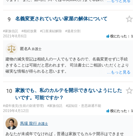
レの修繕費であればこの枠内に収まると思います。
9
名義変更されていない家屋の解体について
#家族信託
#相続放棄
#口座凍結解除
#遺産分割
2021年8月6日
役にたった
1
匿名A
弁護士
建物の滅失登記は相続人の一人でもできるので、名義変更せずに手続
きすることは可能だと思われます。 司法書士にご相談いただくとより
確実な情報が得られると思います。
10
家族でも、私のカルテを開示できないようにした
いです。可能ですか？
#成年後見(生前の財産管理)
#家族信託
#認知症・意思疎通不能
2019年4月12日
役にたった
1
馬場 龍行
弁護士
あなたが未成年でなければ，普通は家族でもカルテ開示はできませ