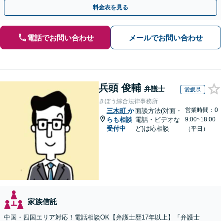
執行／事業承継など、お任せください」【休日相談あり】
料金表を見る
電話でお問い合わせ
メールでお問い合わせ
兵頭 俊輔
弁護士
愛媛県
きぼう綜合法律事務所
営業時間：0
三木町
か
面談方法(対面・
らも相談
電話・ビデオな
9:00~18:00
受付中
ど)は応相談
（平日）
家族信託
中国・四国エリア対応！電話相談OK【弁護士歴17年以上】「弁護士