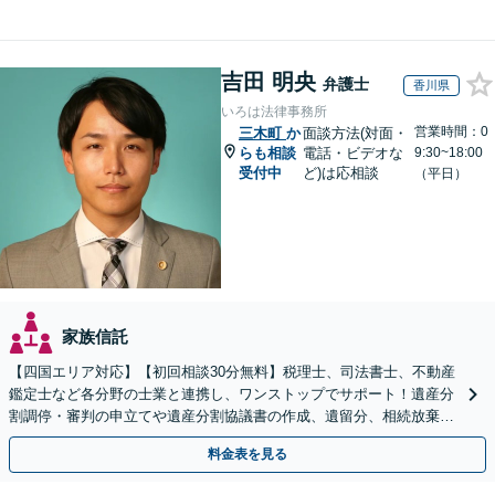
吉田 明央
弁護士
香川県
いろは法律事務所
営業時間：0
三木町
か
面談方法(対面・
らも相談
電話・ビデオな
9:30~18:00
受付中
ど)は応相談
（平日）
家族信託
【四国エリア対応】【初回相談30分無料】税理士、司法書士、不動産
鑑定士など各分野の士業と連携し、ワンストップでサポート！遺産分
割調停・審判の申立てや遺産分割協議書の作成、遺留分、相続放棄、
遺言書など幅広いご相談に対応【オンライン面談OK】
料金表を見る