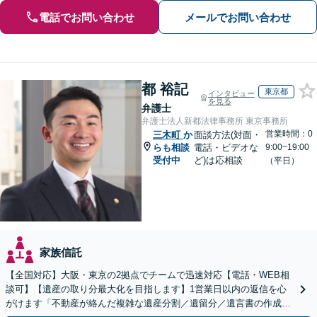
電話でお問い合わせ
メールでお問い合わせ
都 裕記
東京都
インタビュー
を見る
弁護士
弁護士法人新都法律事務所 東京事務所
営業時間：0
三木町
か
面談方法(対面・
らも相談
電話・ビデオな
9:00~19:00
受付中
ど)は応相談
（平日）
家族信託
【全国対応】大阪・東京の2拠点でチームで迅速対応【電話・WEB相
談可】【遺産の取り分最大化を目指します】1営業日以内の返信を心
がけます「不動産が絡んだ複雑な遺産分割／遺留分／遺言書の作成・