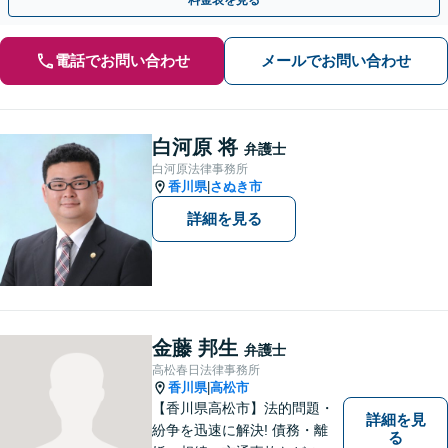
電話でお問い合わせ
メールでお問い合わせ
白河原 将
弁護士
白河原法律事務所
香川県
さぬき市
|
詳細を見る
金藤 邦生
弁護士
高松春日法律事務所
香川県
高松市
|
【香川県高松市】法的問題・
詳細を見
紛争を迅速に解決! 債務・離
る