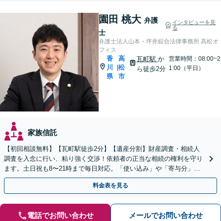
園田 桃大
弁護
インタビューを見
る
士
弁護士法人山本・坪井綜合法律事務所 高松オ
フィス
香
高
瓦町駅
か
営業時間：08:00~2
川
松
|
1:00（平日）
ら徒歩2分
県
市
家族信託
【初回相談無料】【瓦町駅徒歩2分】【遺産分割】財産調査・相続人
調査を入念に行い、粘り強く交渉！依頼者の正当な相続の権利を守り
ます。土日祝も8〜21時まで毎日対応。「使い込み」や「寄与分」の
調査もお任せください！【遺言書作成や相続放棄も対応】
料金表を見る
電話でお問い合わせ
メールでお問い合わせ