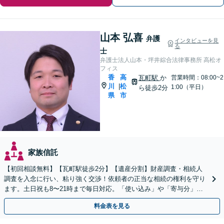
山本 弘喜
弁護
インタビューを見
る
士
弁護士法人山本・坪井綜合法律事務所 高松オ
フィス
香
高
瓦町駅
か
営業時間：08:00~2
川
松
|
1:00（平日）
ら徒歩2分
県
市
家族信託
【初回相談無料】【瓦町駅徒歩2分】【遺産分割】財産調査・相続人
調査を入念に行い、粘り強く交渉！依頼者の正当な相続の権利を守り
ます。土日祝も8〜21時まで毎日対応。「使い込み」や「寄与分」の
調査もお任せください！【遺言書作成や相続放棄も対応】
料金表を見る