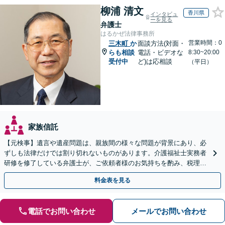
柳浦 清文
香川県
インタビュ
ーを見る
弁護士
はるかぜ法律事務所
営業時間：0
三木町
か
面談方法(対面・
らも相談
電話・ビデオな
8:30~20:00
受付中
ど)は応相談
（平日）
家族信託
【元検事】遺言や遺産問題は、親族間の様々な問題が背景にあり、必
ずしも法律だけでは割り切れないものがあります。介護福祉士実務者
研修を修了している弁護士が、ご依頼者様のお気持ちを酌み、税理士
など他士業とも密接に連携しながら丁寧に対応いたします。
料金表を見る
電話でお問い合わせ
メールでお問い合わせ