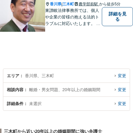
香川県
三木町
農学部前駅
から徒歩5分
|
東讃岐法律事務所では、個人
詳細を見
や企業の皆様の抱える法的ト
る
ラブルに対応いたします。 高
松まで行くのは少し遠いとい
う方は、当事務所をご利用く
ださい。
エリア
香川県、三木町
変更
相談内容
離婚・男女問題、20年以上の婚姻期間
変更
詳細条件
未選択
変更
三木町から近い20年以上の婚姻期間に強い弁護士