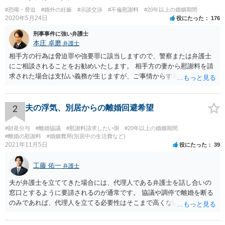
#恐喝・脅迫
#婚外の妊娠
#示談交渉
#不倫慰謝料
#20年以上の婚姻期間
2020年5月24日
役にたった
176
刑事事件に強い弁護士
本庄 卓磨
弁護士
相手方の行為は脅迫罪や強要罪に該当しますので、警察または弁護士
にご相談されることをお勧めいたします。 相手方の妻から慰謝料を請
求された場合は支払い義務が生じますが、ご事情からすると減額交渉
をする余地は十分にありそうです。
2
夫の浮気、別居からの離婚回避希望
#財産分与
#離婚協議
#慰謝料請求したい側
#20年以上の婚姻期間
#離婚の慰謝料
#婚姻費用(別居中の生活費など)
2021年11月5日
役にたった
39
工藤 佑一
弁護士
夫が弁護士を立ててきた場合には、代理人である弁護士を話し合いの
窓口とするように要請されるのが通常です。 協議や調停で離婚を断る
のみであれば、代理人を立てる必要性はそこまで高くないようにも思
われますが、条件によっては離婚も検討するというお考えの場合や婚
姻費用についてもまとまっていない状況である場合には代理人を立て