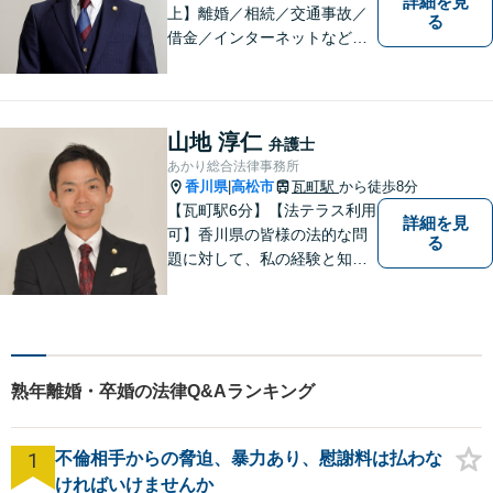
詳細を見
上】離婚／相続／交通事故／
る
借金／インターネットなど幅
広い分野に対応可能です！依
頼者様の抱えるお気持ちや状
況をしっかり把握した上で、
皆様にとって最善の解決を模
山地 淳仁
弁護士
索します。まずはお気軽にご
あかり総合法律事務所
相談ください。
香川県
高松市
瓦町駅
から徒歩8分
|
【瓦町駅6分】【法テラス利用
詳細を見
可】香川県の皆様の法的な問
る
題に対して、私の経験と知識
を活かし、最善の解決策をご
提案いたします。どんなお悩
みでもお気軽にご相談くださ
い。少しでもお役に立てるよ
う全力でサポートいたしま
熟年離婚・卒婚の法律Q&Aランキング
す。
1
不倫相手からの脅迫、暴力あり、慰謝料は払わな
ければいけませんか