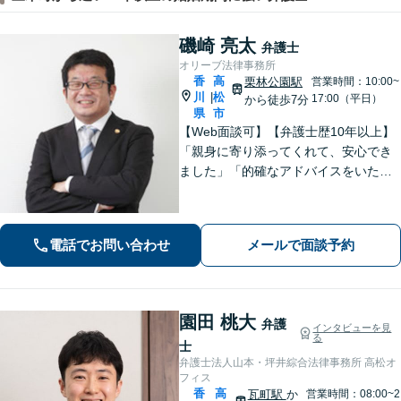
磯崎 亮太
弁護士
オリーブ法律事務所
香
高
栗林公園駅
営業時間：10:00~
川
松
|
17:00（平日）
から徒歩7分
県
市
【Web面談可】【弁護士歴10年以上】
「親身に寄り添ってくれて、安心でき
ました」「的確なアドバイスをいただ
けて、本当に助かりました」など、感
謝の声多数！共にお悩みを分かち合
い、解決の方針を考えてまいります
電話でお問い合わせ
メールで面談予約
【栗林公園駅7分／駐車場あり】
園田 桃大
弁護
インタビューを見
る
士
弁護士法人山本・坪井綜合法律事務所 高松オ
フィス
香
高
瓦町駅
か
営業時間：08:00~2