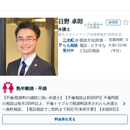
日野 卓郎
静岡県
インタビュ
ーを見る
弁護士
東京スタートアップ法律事務所 静岡支店
営業時間：0
三木町
か
面談方法(対面・
らも相談
電話・ビデオな
6:30~22:00
受付中
ど)は応相談
（平日）
熟年離婚・卒婚
【不倫/慰謝料の減額に強い弁護士】【不倫相談は初回0円】不倫問題
の相談は毎月100件以上、不倫トラブルで慰謝料請求されたら弁護士
へ無料相談。【電話相談でご契約まで対応可/来所不要】【全国対応】
料金表を見る