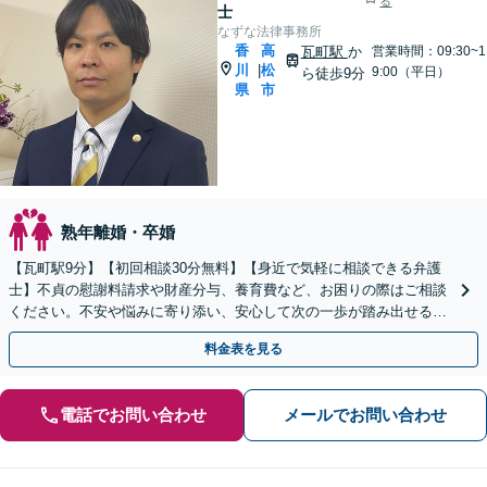
る
士
なずな法律事務所
香
高
瓦町駅
か
営業時間：09:30~1
川
松
|
9:00（平日）
ら徒歩9分
県
市
熟年離婚・卒婚
【瓦町駅9分】【初回相談30分無料】【身近で気軽に相談できる弁護
士】不貞の慰謝料請求や財産分与、養育費など、お困りの際はご相談
ください。不安や悩みに寄り添い、安心して次の一歩が踏み出せるよ
うサポートします。【電話相談可】【休日・夜間対応】
料金表を見る
電話でお問い合わせ
メールでお問い合わせ