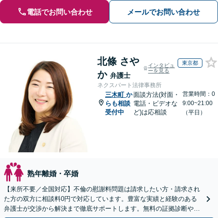
電話でお問い合わせ
メールでお問い合わせ
北條 さや
東京都
インタビュ
ーを見る
か
弁護士
ネクスパート法律事務所
営業時間：0
三木町
か
面談方法(対面・
らも相談
電話・ビデオな
9:00~21:00
受付中
ど)は応相談
（平日）
熟年離婚・卒婚
【来所不要／全国対応】不倫の慰謝料問題は請求したい方・請求され
た方の双方に相談料0円で対応しています。豊富な実績と経験のある
弁護士が交渉から解決まで徹底サポートします。無料の証拠診断や着