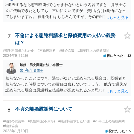
経費という問題はあるのですが、一般には、収入から婚姻費用は定め
>退去するなら慰謝料0円でもかまわないという内容ですと、弁護士さ
られ、全ての生活費が入っていると見ます。奥様の利益のために支払
んに依頼できたとしても、言いにくいですが、費用だおれ覚悟になっ
っている費用については、婚姻費用から引くことも相当だと思いま
てしまいますね。 費用倒れはもちろんですが、その内容は、法律的に
す。
義務のないことをお願いする内容となってしまうので、弁護士の受任
は期待しにくいと思います。 内容証明又は弁護士に委任することを検
討されているのであれば、慰謝料請求に限定した方がよいでしょう。
7
不倫による慰謝料請求と探偵費用の支払い義務
内容証明郵便において、「退去するのであれば慰謝料は要らない」と
は？
あなたが書いたとしても、法律上、あなたに建物からの退去を求める
#慰謝料請求された側
#不倫慰謝料
#離婚協議
#20年以上の婚姻期間
権限はないので、やはり不自然になってしまいます。
2024年9月11日
役にたった
12
離婚・男女問題に強い弁護士
泉 亮介
弁護士
知らなかったことにつき、過失がないと認められる場合は、既婚者と
知らなかった時期についての責任は負わないでしょう。 他方で過失が
認められる場合は慰謝料支払義務が認められるかと思われます。 ま
た、夫婦関係が冷め切っているというのは不貞相手の発言であり、客
観的な事実かは不明なため、客観的な事実として婚姻関係が破綻して
いたことが証明できない限り、そのような説明を受けていたとしても
8
不貞の離婚慰謝料について
配偶者からの慰謝料請求については影響はあまりしないでしょう。 探
偵費用については認められるケースもありますが、一部に限られるも
#離婚の慰謝料
#異性関係(不貞等)
#慰謝料請求したい側
#20年以上の婚姻期間
のも多く、少なくとも最初から支払いに合意はせず、支払い義務がな
#離婚協議
2023年1月10日
役にたった
5
いことを主張し争うこととなるかと思われます。