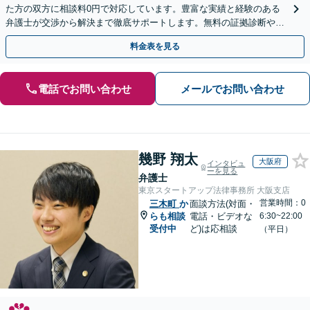
た方の双方に相談料0円で対応しています。豊富な実績と経験のある
弁護士が交渉から解決まで徹底サポートします。無料の証拠診断や着
手金の返還保証もありますので安心してご相談ください。
料金表を見る
電話でお問い合わせ
メールでお問い合わせ
幾野 翔太
大阪府
インタビュ
ーを見る
弁護士
東京スタートアップ法律事務所 大阪支店
営業時間：0
三木町
か
面談方法(対面・
らも相談
電話・ビデオな
6:30~22:00
受付中
ど)は応相談
（平日）