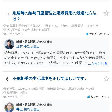
任では、倫理ないし道徳上の責任のため法的責任のような強制力や罰
則はありませんが、道義的責任を果たさないことで、他人からの信用
を無くす、不遇を受けるなどの一般的にはそのような事実上の不利益
5
別居時の給与口座管理と婚姻費用の最適な方法
が生じます。
は？
#婚姻費用(別居中の生活費など)
#離婚すること自体
#親族関係
#モラハラ
#性格の不一致
#20年以上の婚姻期間
2022年7月24日
役にたった
12
離婚・男女問題に強い弁護士
辻村 幸宏
弁護士
給与口座についてはご相談者さんが管理されるのが一般的です。給与
の入金やカードの出金などの確認をご自身でされる方が今後は管理し
やすくなるからです。ただ、ご夫婦のこれまでの生活で奥様が管理さ
れており不当な出金をしないというのであれば、それはそのまま維持
しても構わないとは思います。 隠し財産といっても、収入は給与だけ
で隠しようがないでしょうし、今わかっていない財産がないのであれ
6
不倫相手の生活環境を正してほしいです。
ば別居後に新たな財産ができてもお互いに分与を主張できないことに
はなりますので杞憂ということになろうかと思います。 婚姻費用を渡
#離婚協議
#20年以上の婚姻期間
#離婚書類作成
#慰謝料請求したい側
さないというおそれを奥様が抱くのはやむない面もあるとは思います
#不倫慰謝料
#調停
2025年6月11日
役にたった
5
が、ここは信じていただくしかないですし、婚姻費用の金額の合意が
できるかどうかの方が重要だと思います（合意できなれば納得した金
離婚・男女問題に強い弁護士
額をもらえないという意味では、奥様の不満は残るからです）。 特別
井上 祐司
弁護士