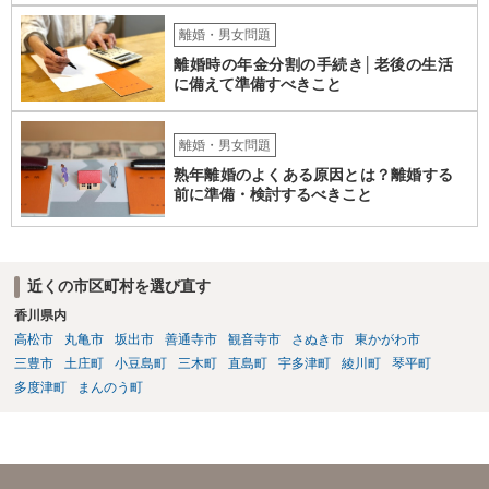
離婚・男女問題
離婚時の年金分割の手続き│老後の生活
に備えて準備すべきこと
離婚・男女問題
熟年離婚のよくある原因とは？離婚する
前に準備・検討するべきこと
近くの市区町村を選び直す
香川県内
高松市
丸亀市
坂出市
善通寺市
観音寺市
さぬき市
東かがわ市
三豊市
土庄町
小豆島町
三木町
直島町
宇多津町
綾川町
琴平町
多度津町
まんのう町