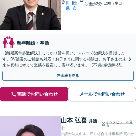
川
松
|
1:00（平日）
ら徒歩2分
県
市
熟年離婚・卒婚
【離婚案件多数解決】しっかり話を伺い、スムーズな解決を目指しま
す。DV被害のご相談も対応！お子さまに関する相談は、お子さまの未
来を真剣に考えて道筋を提案し，寄り添います。【不貞の慰謝料請
求】相手の動きを予測しながら最善の解決を模索します。
料金表を見る
電話でお問い合わせ
メールでお問い合わせ
山本 弘喜
弁護
インタビューを見
る
士
弁護士法人山本・坪井綜合法律事務所 高松オ