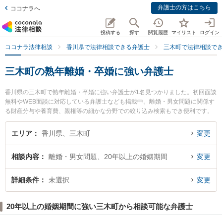
弁護士の方はこちら
ココナラへ
投稿する
探す
閲覧履歴
マイリスト
ログイン
ココナラ法律相談
香川県で法律相談できる弁護士
三木町で法律相談で
三木町の熟年離婚・卒婚に強い弁護士
香川県の三木町で熟年離婚・卒婚に強い弁護士が1名見つかりました。初回面談
無料やWEB面談に対応している弁護士なども掲載中。離婚・男女問題に関係す
る財産分与や養育費、親権等の細かな分野での絞り込み検索もでき便利です。
特に東讃岐法律事務所の多田 崇弁護士のプロフィール情報や弁護士費用、強み
などが注目されています。『三木町で土日や夜間に発生した熟年離婚・卒婚の
エリア
香川県、三木町
変更
トラブルを今すぐに弁護士に相談したい』『熟年離婚・卒婚のトラブル解決の
実績豊富な近くの弁護士を検索したい』『初回相談無料で熟年離婚・卒婚を法
相談内容
離婚・男女問題、20年以上の婚姻期間
変更
律相談できる三木町内の弁護士に相談予約したい』などでお困りの相談者さん
におすすめです。
詳細条件
未選択
変更
20年以上の婚姻期間に強い三木町から相談可能な弁護士