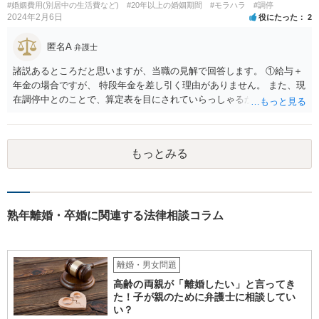
婚者であった場合の夫への慰謝料請求の可能性 相手女性が既婚である
#婚姻費用(別居中の生活費など)
#20年以上の婚姻期間
#モラハラ
#調停
場合、その配偶者は、夫と相手女性の双方に対して不貞行為に基づく
2024年2月6日
役にたった
2
慰謝料請求を行うことが可能です（民法709条）。 ただし、夫に以下
の事情があれば、過失の有無や慰謝料額に影響します。 ・相手女性が
匿名A
弁護士
独身であると虚偽申告していた ・夫が既婚と知らなかったことに合理
諸説あるところだと思いますが、当職の見解で回答します。 ①給与＋
的理由がある もっとも、相手女性が既婚であることを容易に確認でき
年金の場合ですが、 特段年金を差し引く理由がありません。 また、現
たにもかかわらず漫然と関係を続けた場合は、夫の過失が認められ、
在調停中とのことで、算定表を目にされていらっしゃるかと思いま
慰謝料（50～150万円程度？）が発生し得ます。
す。 給与と年金を単純に足した金額で計算すべきかどうかですが、 給
与の場合、就労するために必要だとされる経費を控除しています。 年
金の場合は、この控除をする必要がありませんので、 詳しい計算式は
もっとみる
割愛しますが、 単純な足し算をした部分の表よりも多い金額が妥当と
いうことになります。 ②婚姻費用は相当額の半分10万円しか出さない
半分というのは合理的な根拠がありません。 算定表上、夫婦のみのも
ので考えるというのであれば多少はわかりますが。 合意ができなけれ
ば審判となりますが、 相手方の根拠のない主張に沿ったものになると
熟年離婚・卒婚に関連する法律相談コラム
は考え難いと思います。
離婚・男女問題
高齢の両親が「離婚したい」と言ってき
た！子が親のために弁護士に相談してい
い？