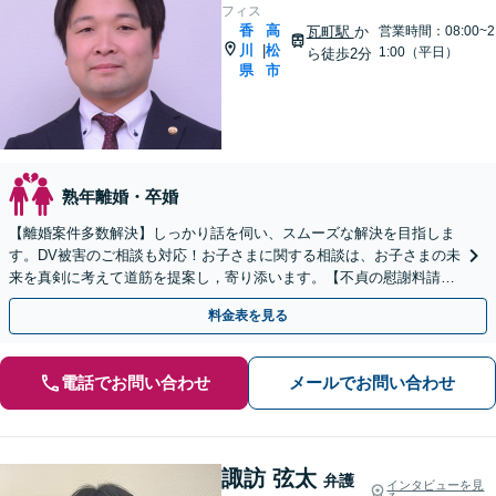
フィス
香
高
瓦町駅
か
営業時間：08:00~2
川
松
|
1:00（平日）
ら徒歩2分
県
市
熟年離婚・卒婚
【離婚案件多数解決】しっかり話を伺い、スムーズな解決を目指しま
す。DV被害のご相談も対応！お子さまに関する相談は、お子さまの未
来を真剣に考えて道筋を提案し，寄り添います。【不貞の慰謝料請
求】相手の動きを予測しながら最善の解決を模索します。
料金表を見る
電話でお問い合わせ
メールでお問い合わせ
諏訪 弦太
弁護
インタビューを見