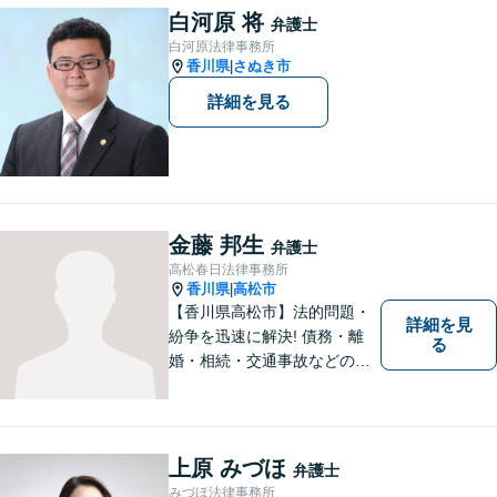
白河原 将
弁護士
白河原法律事務所
香川県
さぬき市
|
詳細を見る
金藤 邦生
弁護士
高松春日法律事務所
香川県
高松市
|
【香川県高松市】法的問題・
詳細を見
紛争を迅速に解決! 債務・離
る
婚・相続・交通事故などの問
題でお困り方はぜひ一度ご相
談ください。
上原 みづほ
弁護士
みづほ法律事務所