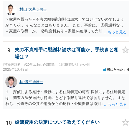
村山 大基
弁護士
＞家屋を貰ったら不貞の離婚慰謝料は請求してはいけないのでしょう
か？ いえ、そんなことはありません。 ただ、事前に、 ①慰謝料なし
＋家屋を取得 か、 ②慰謝料あり＋家屋を売却して売却代金を分ける
の、どちらが得かは計算しておいた方がいいと思います。 ①の方が得
なら、慰謝料代わりに不動産全部もらう、はありだと思います。 ＞婚
姻費用は慰謝料とは別だと思うのですが 主人は世間の相場は200万や
9
夫の不貞相手に慰謝料請求は可能か、手続きと相
とどうなんでしょうか？アドバイスお願いいたします。 婚姻費用につ
場は？
いては、おっしゃる通り別です。 なので、ご主人の主張通り慰謝料を
#不倫慰謝料
#20年以上の婚姻期間
#慰謝料請求したい側
２００万円と考えるにしても、 婚姻費用＋慰謝料２００万円、が正し
2025年10月8日
役にたった
6
いです。 その上で、このまま離婚に応じない場合、婚姻費用が月４万
円なら、５年と少し婚姻費用を貰い続ければ 婚姻費用だけでも２００
林 遥平
弁護士
万円になりますので、早めに近所の弁護士に相談に行って対応につい
てアドバイスを受けてみましょう。
１ 探偵による尾行・撮影による住所特定の可否 探偵による住所特定
は、調査方法が適法な範囲にとどまる限り違法ではありません。 すな
わち、公道等の公共の場所からの尾行・外観撮影は原則適法であり、
住居敷地内への侵入、屋内・窓越しの撮影、盗聴・盗撮等の私的領域
への侵害行為は違法の可能性があります。したがって、夫が相手女性
と会う約束を取り付け、探偵が公道上から尾行・撮影して住所を割り
10
婚姻費用の決定について教えてください
出す方法は、手段が適法であれば問題ありません。 ２ 相手女性が既