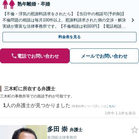
熟年離婚・卒婚
【不倫・浮気の慰謝料請求をされたら】【当日中の相談可(予約制)】
不倫問題の相談は毎月100件以上、慰謝料請求された側の交渉・解決
実績が豊富な法律事務所です。【不倫相談は初回0円】【電話相談で
ご契約まで対応可/来所不要】
料金表を見る
電話でお問い合わせ
メールでお問い合わせ
三木町に所在する弁護士
三木町の事務所等での面談予約が可能です。
1
人の弁護士が見つかりました
(検索結果について詳しくは
こちら
)
1件中 1-1件を表示
多田 崇
弁護士
東讃岐法律事務所