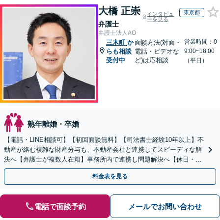
大橋 正崇
東京都
インタビュ
ーを見る
弁護士
弁護士法人AO
営業時間：0
三木町
か
面談方法(対面・
らも相談
電話・ビデオな
9:00~18:00
受付中
ど)は応相談
（平日）
熟年離婚・卒婚
【電話・LINE相談可】【初回面談無料】【司法書士経験10年以上】不
動産が絡む複雑な財産分与も、不動産会社と連携してスピーディな解
決へ【弁護士が複数人在籍】事務所内で連携し問題解決へ【休日・夜
間面談可】【子連れ相談可】【虎ノ門駅1分】
料金表を見る
電話で面談予約
メールでお問い合わせ