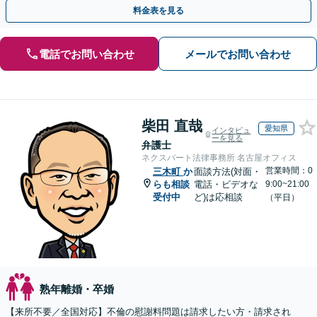
手金の返還保証もありますので安心してご相談ください。
料金表を見る
電話でお問い合わせ
メールでお問い合わせ
柴田 直哉
愛知県
インタビュ
ーを見る
弁護士
ネクスパート法律事務所 名古屋オフィス
営業時間：0
三木町
か
面談方法(対面・
らも相談
電話・ビデオな
9:00~21:00
受付中
ど)は応相談
（平日）
熟年離婚・卒婚
【来所不要／全国対応】不倫の慰謝料問題は請求したい方・請求され