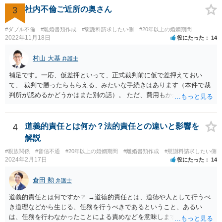
ることが適切かも知れません。 依頼するかどうかの検討も含め、お近
3
社内不倫ご近所の奥さん
くの弁護士へ相談はされてみると良いと考えます。
#ダブル不倫
#離婚書類作成
#慰謝料請求したい側
#20年以上の婚姻期間
2022年11月18日
役にたった
14
村山 大基
弁護士
補足です。一応、仮差押といって、正式裁判前に仮で差押えておい
て、 裁判で勝ったらもらえる、みたいな手続きはあります（本件で裁
判所が認めるかどうかはまた別の話）。 ただ、費用もかかりますし、
必ず本件で認められるとも限りませんので、現時点で仮差押を考える
のであれば、 面談相談に行って詳しく話を聞いてみましょう。
4
道義的責任とは何か？法的責任との違いと影響を
解説
#親族関係
#音信不通
#20年以上の婚姻期間
#離婚書類作成
#慰謝料請求したい側
2024年2月17日
役にたった
14
倉田 勲
弁護士
道義的責任とは何ですか？ →道徳的責任とは、道徳や人として行うべ
き道理などから生じる、任務を行うべきであるということ、あるい
は、任務を行わなかったことによる責めなどを意味します。 道義的責