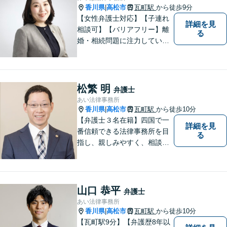
香川県
高松市
瓦町駅
から徒歩9分
|
【女性弁護士対応】【子連れ
詳細を見
相談可】【バリアフリー】離
る
婚・相続問題に注力していま
す。女性弁護士をお探しの方
はお問い合わせください。
松繁 明
弁護士
あい法律事務所
香川県
高松市
瓦町駅
から徒歩10分
|
【弁護士３名在籍】四国で一
詳細を見
番信頼できる法律事務所を目
る
指し、親しみやすく、相談し
やすい環境を整えておりま
す。お気軽にご相談くださ
い。
山口 恭平
弁護士
あい法律事務所
香川県
高松市
瓦町駅
から徒歩10分
|
【瓦町駅9分】【弁護歴8年以