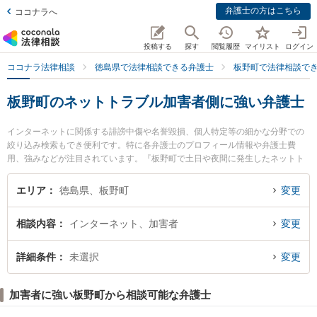
弁護士の方はこちら
ココナラへ
投稿する
探す
閲覧履歴
マイリスト
ログイン
ココナラ法律相談
徳島県で法律相談できる弁護士
板野町で法律相談で
板野町のネットトラブル加害者側に強い弁護士
インターネットに関係する誹謗中傷や名誉毀損、個人特定等の細かな分野での
絞り込み検索もでき便利です。特に各弁護士のプロフィール情報や弁護士費
用、強みなどが注目されています。『板野町で土日や夜間に発生したネットト
ラブル加害者側のトラブルを今すぐに弁護士に相談したい』『ネットトラブル
加害者側のトラブル解決の実績豊富な近くの弁護士を検索したい』『初回相談
エリア
徳島県、板野町
変更
無料でネットトラブル加害者側を法律相談できる板野町内の弁護士に相談予約
したい』などでお困りの相談者さんにおすすめです。
相談内容
インターネット、加害者
変更
詳細条件
未選択
変更
加害者に強い板野町から相談可能な弁護士