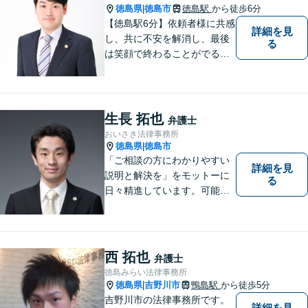
徳島県
徳島市
徳島駅
から徒歩6分
|
【徳島駅6分】依頼者様に共感
詳細を見
し、共に不安を解消し、最後
る
は笑顔で終わることがでるよ
うに取り組んで参ります。 じ
っくりとご相談者のお話しを
聴くことを第一と考えて、ご
相談にのっています。 まずは
生長 拓也
弁護士
ご相談ください。
おいさき法律事務所
徳島県
徳島市
|
「ご相談の方にわかりやすい
詳細を見
説明と解決を」をモットーに
る
日々精進しています。可能な
限り難解な専門用語をかみ砕
いて説明し、トラブルに遭い
不安な思いを抱えられている
西 拓也
弁護士
徳島みらい法律事務所
徳島県
吉野川市
鴨島駅
から徒歩5分
|
吉野川市の法律事務所です。
詳細を見