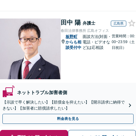
田中 陽
弁護士
広島県
春田法律事務所 広島オフィス
営業時間：00:
板野町
面談方法(対面・
からも相
電話・ビデオな
00~23:59（土
談受付中
ど)は応相談
日祝日）
ネットトラブル加害者側
【示談で早く解決したい】【賠償金を抑えたい】【開示請求に納得で
きない】【加害者に賠償請求したい】
料金表を見る