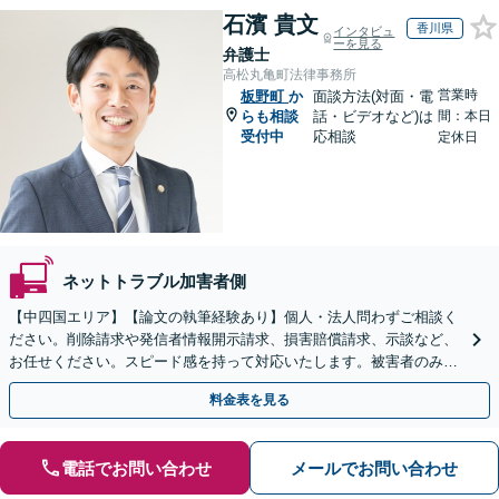
石濱 貴文
香川県
インタビュ
ーを見る
弁護士
高松丸亀町法律事務所
営業時
板野町
か
面談方法(対面・電
らも相談
話・ビデオなど)は
間：本日
受付中
応相談
定休日
ネットトラブル加害者側
【中四国エリア】【論文の執筆経験あり】個人・法人問わずご相談く
ださい。削除請求や発信者情報開示請求、損害賠償請求、示談など、
お任せください。スピード感を持って対応いたします。被害者のみな
らず加害者のご相談も可能です【夜間・休日面談可】
料金表を見る
電話でお問い合わせ
メールでお問い合わせ