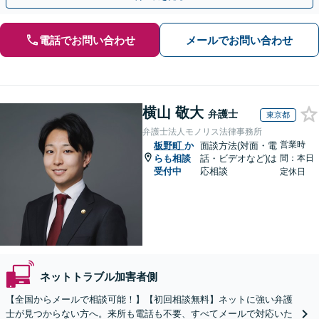
電話でお問い合わせ
メールでお問い合わせ
横山 敬大
弁護士
東京都
弁護士法人モノリス法律事務所
営業時
板野町
か
面談方法(対面・電
らも相談
話・ビデオなど)は
間：本日
受付中
応相談
定休日
ネットトラブル加害者側
【全国からメールで相談可能！】【初回相談無料】ネットに強い弁護
士が見つからない方へ。来所も電話も不要、すべてメールで対応いた