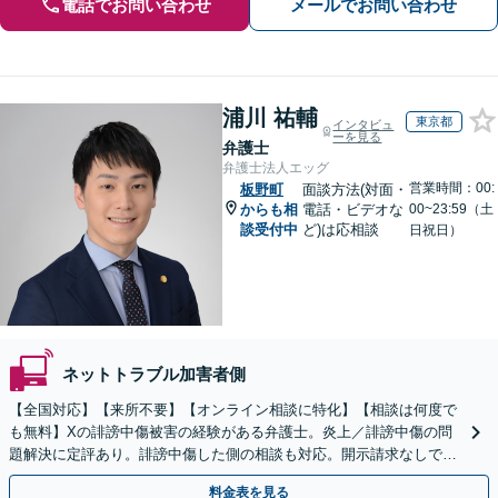
電話でお問い合わせ
メールでお問い合わせ
浦川 祐輔
東京都
インタビュ
ーを見る
弁護士
弁護士法人エッグ
営業時間：00:
板野町
面談方法(対面・
からも相
電話・ビデオな
00~23:59（土
談受付中
ど)は応相談
日祝日）
ネットトラブル加害者側
【全国対応】【来所不要】【オンライン相談に特化】【相談は何度で
も無料】Xの誹謗中傷被害の経験がある弁護士。炎上／誹謗中傷の問
題解決に定評あり。誹謗中傷した側の相談も対応。開示請求なしで本
人の特定ができる場合もあり。
料金表を見る