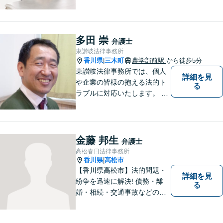
なトラブル解決を目指して全
力で取り組んでいます。 相談
者の立場に寄り添い、一人ひ
とりに合ったサポートを心が
多田 崇
弁護士
けています。【夜間・休日相
東讃岐法律事務所
談可能】【オンライン出張相
香川県
三木町
農学部前駅
から徒歩5分
|
談可】
東讃岐法律事務所では、個人
詳細を見
や企業の皆様の抱える法的ト
る
ラブルに対応いたします。 高
松まで行くのは少し遠いとい
う方は、当事務所をご利用く
ださい。
金藤 邦生
弁護士
高松春日法律事務所
香川県
高松市
|
【香川県高松市】法的問題・
詳細を見
紛争を迅速に解決! 債務・離
る
婚・相続・交通事故などの問
題でお困り方はぜひ一度ご相
談ください。