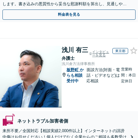
します。書き込みの悪質性から妥当な慰謝料額を算出し、見通しや費
用面のリスクも包み隠さずお伝えしサポートします。
料金表を見る
浅川 有三
東京都
インタビュ
ーを見る
弁護士
浅川倉方法律事務所
営業時
板野町
か
面談方法(対面・電
らも相談
話・ビデオなど)は
間：本日
受付中
応相談
定休日
ネットトラブル加害者側
来所不要／全国対応【相談実績2,000件以上】インターネットの誹謗
中傷はお任せください！個人だけでなく企業からのご相談も多数受け