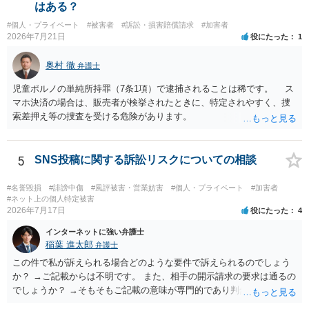
はある？
#個人・プライベート
#被害者
#訴訟・損害賠償請求
#加害者
2026年7月21日
役にたった
1
奥村 徹
弁護士
児童ポルノの単純所持罪（7条1項）で逮捕されることは稀です。 ス
マホ決済の場合は、販売者が検挙されたときに、特定されやすく、捜
索差押え等の捜査を受ける危険があります。
5
SNS投稿に関する訴訟リスクについての相談
#名誉毀損
#誹謗中傷
#風評被害・営業妨害
#個人・プライベート
#加害者
#ネット上の個人特定被害
2026年7月17日
役にたった
4
インターネットに強い弁護士
稲葉 進太郎
弁護士
この件で私が訴えられる場合どのような要件で訴えられるのでしょう
か？ →ご記載からは不明です。 また、相手の開示請求の要求は通るの
でしょうか？ →そもそもご記載の意味が専門的であり判然としないも
のと存じます。直接弁護士に、そのゲームの内容をご説明になりなが