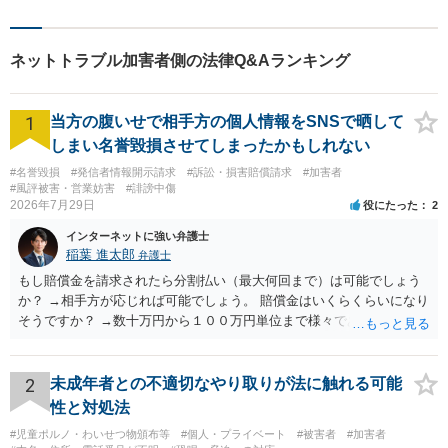
ネットトラブル加害者側の法律Q&Aランキング
1
当方の腹いせで相手方の個人情報をSNSで晒して
しまい名誉毀損させてしまったかもしれない
#名誉毀損
#発信者情報開示請求
#訴訟・損害賠償請求
#加害者
#風評被害・営業妨害
#誹謗中傷
2026年7月29日
役にたった
2
インターネットに強い弁護士
稲葉 進太郎
弁護士
もし賠償金を請求されたら分割払い（最大何回まで）は可能でしょう
か？ →相手方が応じれば可能でしょう。 賠償金はいくらくらいになり
そうですか？ →数十万円から１００万円単位まで様々であり、不明で
す。相手方から相談者様に対し請求がなされた場合、減額や分割の交
渉が行われ、双方合意に至れば支払が開始され、決裂して相手方が訴
訟提起を選択すれば訴訟の中で解決がなされる流れが通常です。
2
未成年者との不適切なやり取りが法に触れる可能
性と対処法
#児童ポルノ・わいせつ物頒布等
#個人・プライベート
#被害者
#加害者