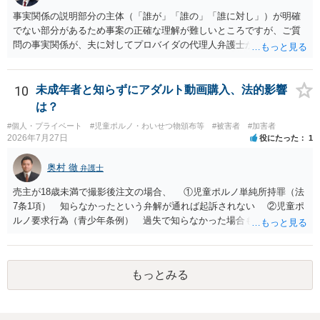
事実関係の説明部分の主体（「誰が」「誰の」「誰に対し」）が明確
でない部分があるため事案の正確な理解が難しいところですが、ご質
問の事実関係が、夫に対してプロバイダの代理人弁護士から発信者情
報開示請求の意見照会が届いたということであれば、いずれは発信者
情報として夫の氏名と住所が開示され、開示請求者（の代理人弁護
士）が、夫に対して内容証明郵便を送ったり訴訟の提起がなされたり
10
未成年者と知らずにアダルト動画購入、法的影響
する可能性があるように思われます。この場合は、開示請求者（とあ
は？
る女性？）の代理人弁護士へ、実は投稿者があなたであるという内容
#個人・プライベート
#児童ポルノ・わいせつ物頒布等
#被害者
#加害者
とともに、あなたから連絡することもあり得ます。 夫がクレーム電話
2026年7月27日
役にたった
1
を入れた「相手方の法律事務所」というのがプロバイダの代理人の事
務所であるのか、それとも開示請求者の代理人の事務所なのかが不明
奥村 徹
弁護士
ですが、もし前者であれば、書類の再送要請にはあまり意味はなく、
一方、後者であるなら、夫を被告として提訴に至る可能性も考える必
売主が18歳未満で撮影後注文の場合、 ①児童ポルノ単純所持罪（法
要が出てきます。 あなたと夫との夫婦関係の状況（別居中なのか、夫
7条1項） 知らなかったという弁解が通れば起訴されない ②児童ポ
婦関係は良好なのか、あなたが夫へ嘘をついたのか等）がよくわから
ルノ要求行為（青少年条例） 過失で知らなかった場合も処罰される
ないところがあり、実際にどのような対応がベターなのかを正確に検
地域がある の罪名が検討されます。 警察にバレれば捜索差押を受け
討するためには、公開の相談ではなく、詳しい事実関係を整理した上
ることになります。 対応としては、福祉犯罪に詳しい弁護士に相談
で弁護士へ直接相談するべきでしょう。
した上で 相手方の地域も知らない・年齢も知らなかったという弁
もっとみる
解 もう消したので持ってない という弁解を用意して、警察相談を
検討してください。