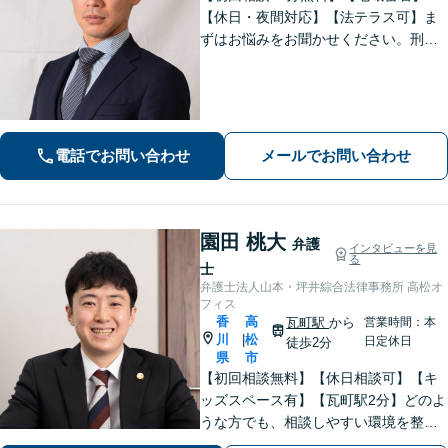
【休日・夜間対応】【法テラス可】ま
ずはお悩みをお聞かせください。刑事
事件：元検察官の経験を活かし、幅広
く対応。離婚問題：協議・調停・裁
判、各段階に対応。債務整理：苦しい
状況から抜け出すお手伝いをします。
電話でお問い合わせ
メールでお問い合わせ
園田 桃大
弁護
インタビューを見
る
士
弁護士法人山本・坪井綜合法律事務所 高松オ
フィス
香
高
瓦町駅
から
営業時間：本
川
松
|
日定休日
徒歩2分
県
市
【初回相談無料】【休日相談可】【キ
ッズスペース有】【瓦町駅2分】どのよ
うな方でも、相談しやすい環境を整え
ています。依頼者様に寄り添った対応