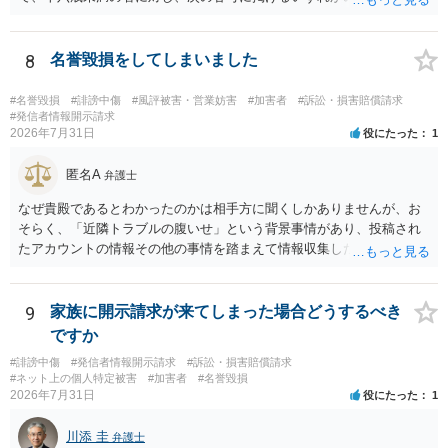
者（当該十六歳未満の者が十三歳以上である場合については、その者
が生まれた日より五年以上前の日に生まれた者に限る。）は、一年以
下の拘禁刑又は五十万円以下の罰金に処する。 一 威迫し、偽計を用
8
名誉毀損をしてしまいました
い又は誘惑して面会を要求すること。 二 拒まれたにもかかわらず、
反復して面会を要求すること。 三 金銭その他の利益を供与し、又は
#名誉毀損
#誹謗中傷
#風評被害・営業妨害
#加害者
#訴訟・損害賠償請求
その申込み若しくは約束をして面会を要求すること。 2前項の罪を犯
#発信者情報開示請求
2026年7月31日
役にたった
1
し、よってわいせつの目的で当該十六歳未満の者と面会をした者は、
二年以下の拘禁刑又は百万円以下の罰金に処する。
匿名A
弁護士
なぜ貴殿であるとわかったのかは相手方に聞くしかありませんが、お
そらく、「近隣トラブルの腹いせ」という背景事情があり、投稿され
たアカウントの情報その他の事情を踏まえて情報収集した結果、この
ような投稿をするのは貴殿しかいないと推測したもので、これに対し
貴殿が投稿した事実を認めてしまったことで「答え合わせ」になって
しまったのではないでしょうか。 相手方の動きについても、相手方次
9
家族に開示請求が来てしまった場合どうするべき
第ですので何とも言えません。公開の場で回答するには情報が乏し
ですか
く、ここで詳細を明らかにすることは事案の特定に繋がってしまうの
#誹謗中傷
#発信者情報開示請求
#訴訟・損害賠償請求
で、弁護士へ直接相談した方がよいです。
#ネット上の個人特定被害
#加害者
#名誉毀損
2026年7月31日
役にたった
1
川添 圭
弁護士