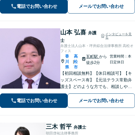
を心がけています。【離婚・男女問
電話でお問い合わせ
メールでお問い合わせ
題】DV被害へ積極的に対応。お気軽に
ご相談ください。
山本 弘喜
弁護
インタビューを見
る
士
弁護士法人山本・坪井綜合法律事務所 高松オ
フィス
香
高
瓦町駅
から
営業時間：本
川
松
|
日定休日
徒歩2分
県
市
【初回相談無料】【休日相談可】【キ
ッズスペース有】【元法テラス常勤弁
護士】どのような方でも、相談しやす
い環境を整えています。依頼者様に寄
り添った対応を心がけています。【離
電話でお問い合わせ
メールでお問い合わせ
婚・男女問題】DV被害へ積極的に対
応。お気軽にご相談ください。
三木 哲平
弁護士
朝田啓祐法律事務所