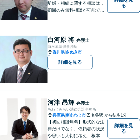
離婚・相続に関する相談は，
る
初回のみ無料相談が可能です
（要予約，事務所にお越しい
ただける方のみ。電話相談不
可。）。
白河原 将
弁護士
白河原法律事務所
香川県
さぬき市
|
詳細を見る
河津 昂輝
弁護士
あわじみらい法律会計事務所
兵庫県
南あわじ市
名谷駅
から徒歩1分
|
【初回相談無料】形式的な法
詳細を見
律だけでなく、依頼者の状況
る
や思いも大切に考え、根本的