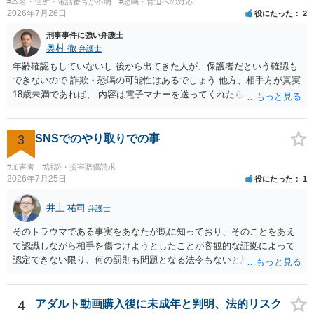
#本名・住所・電話番号が不明
#恐喝・脅迫への対応
2026年7月26日
役にたった
2
刑事事件に強い弁護士
奥村 徹
弁護士
年齢確認もしていないし 後から出てきた人が、保護者だという確認も
できないので 詐欺・恐喝の可能性はあるでしょう 他方、相手方が真実
18歳未満であれば、 内容は電子マナーを送ってくれたら自慰行為など
の動画を要望通りに撮って送るよと言ったやりとりでした。 自分は動
画の尺は10分ほど、服を着たままで胸を触って欲しい、などの要望を
して、要求された金額(1000円程度)の電子マネーを送信してしまいま
3
SNSでのやり取りでの事
した。 そこから、撮影するまで暇なので顔の雰囲気の写真を交換して
欲しい、住んでいる都道府県と区を教えてと言われたので教えたりと
#加害者
#訴訟・損害賠償請求
言ったやり取りをしていました。 というやりとりは、青少年条例違反
2026年7月25日
役にたった
1
（わいせつ行為）の疑いがあります。18歳未満と知らなくても処罰可
能です。
井上 祐司
弁護士
そのトラウマである事実をあなたが既に知っており、そのことをあえ
て認識しながら相手を傷つけようとしたことが客観的な証拠によって
認定できない限り、何の罰則も問題となる法令もないと思われます。
4
アダルト動画購入後に未成年と判明、法的リスク