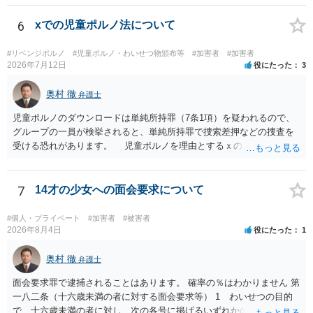
らご相談になることをお勧めいたします。
6
xでの児童ポルノ法について
#リベンジポルノ
#児童ポルノ・わいせつ物頒布等
#加害者
#加害者
2026年7月12日
役にたった
3
奥村 徹
弁護士
児童ポルノのダウンロードは単純所持罪（7条1項）を疑われるので、
グループの一員が検挙されると、単純所持罪で捜索差押などの捜査を
受ける恐れがあります。 児童ポルノを理由とするｘのアカウント凍
結は日本警察に通報されることがあって（確率はわかりませんが実例
は珍しくない）、これも捜索差押を受けるおそれがあります
7
14才の少女への面会要求について
#個人・プライベート
#加害者
#被害者
2026年8月4日
役にたった
1
奥村 徹
弁護士
面会要求罪で逮捕されることはあります。 確率の％はわかりません 第
一八二条（十六歳未満の者に対する面会要求等） 1 わいせつの目的
で、十六歳未満の者に対し、次の各号に掲げるいずれかの行為をした