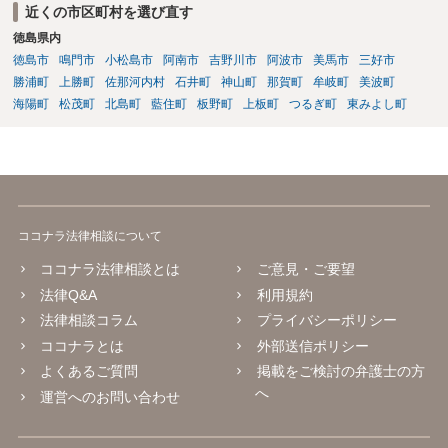
近くの市区町村を選び直す
徳島県内
徳島市
鳴門市
小松島市
阿南市
吉野川市
阿波市
美馬市
三好市
勝浦町
上勝町
佐那河内村
石井町
神山町
那賀町
牟岐町
美波町
海陽町
松茂町
北島町
藍住町
板野町
上板町
つるぎ町
東みよし町
ココナラ法律相談について
ココナラ法律相談とは
ご意見・ご要望
法律Q&A
利用規約
法律相談コラム
プライバシーポリシー
ココナラとは
外部送信ポリシー
よくあるご質問
掲載をご検討の弁護士の方
へ
運営へのお問い合わせ