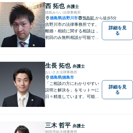
西 拓也
弁護士
徳島みらい法律事務所
徳島県
吉野川市
鴨島駅
から徒歩5分
|
吉野川市の法律事務所です。
詳細を見
離婚・相続に関する相談は，
る
初回のみ無料相談が可能です
（要予約，事務所にお越しい
ただける方のみ。電話相談不
可。）。
生長 拓也
弁護士
おいさき法律事務所
徳島県
徳島市
|
「ご相談の方にわかりやすい
詳細を見
説明と解決を」をモットーに
る
日々精進しています。可能な
限り難解な専門用語をかみ砕
いて説明し、トラブルに遭い
不安な思いを抱えられている
三木 哲平
弁護士
朝田啓祐法律事務所