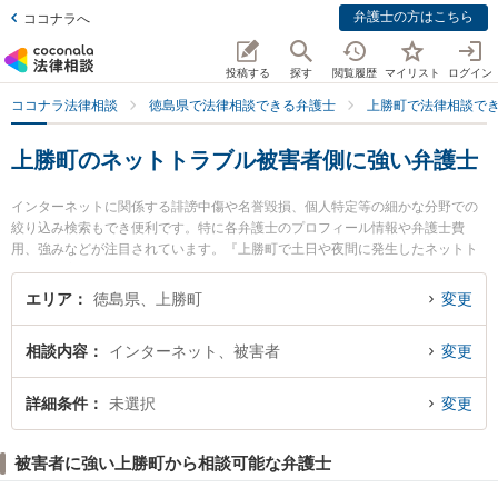
弁護士の方はこちら
ココナラへ
投稿する
探す
閲覧履歴
マイリスト
ログイン
ココナラ法律相談
徳島県で法律相談できる弁護士
上勝町で法律相談で
上勝町のネットトラブル被害者側に強い弁護士
インターネットに関係する誹謗中傷や名誉毀損、個人特定等の細かな分野での
絞り込み検索もでき便利です。特に各弁護士のプロフィール情報や弁護士費
用、強みなどが注目されています。『上勝町で土日や夜間に発生したネットト
ラブル被害者側のトラブルを今すぐに弁護士に相談したい』『ネットトラブル
被害者側のトラブル解決の実績豊富な近くの弁護士を検索したい』『初回相談
エリア
徳島県、上勝町
変更
無料でネットトラブル被害者側を法律相談できる上勝町内の弁護士に相談予約
したい』などでお困りの相談者さんにおすすめです。
相談内容
インターネット、被害者
変更
詳細条件
未選択
変更
被害者に強い上勝町から相談可能な弁護士