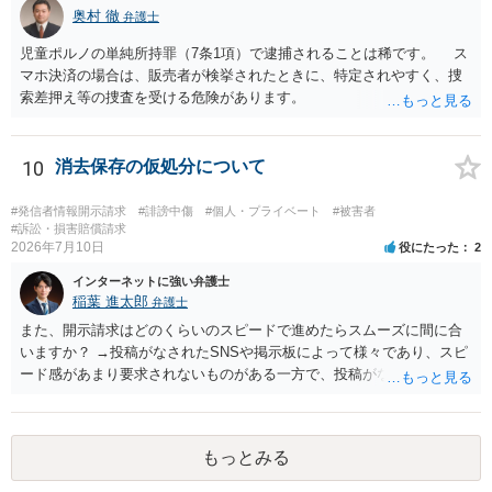
奥村 徹
弁護士
児童ポルノの単純所持罪（7条1項）で逮捕されることは稀です。 ス
マホ決済の場合は、販売者が検挙されたときに、特定されやすく、捜
索差押え等の捜査を受ける危険があります。
10
消去保存の仮処分について
#発信者情報開示請求
#誹謗中傷
#個人・プライベート
#被害者
#訴訟・損害賠償請求
2026年7月10日
役にたった
2
インターネットに強い弁護士
稲葉 進太郎
弁護士
また、開示請求はどのくらいのスピードで進めたらスムーズに間に合
いますか？ →投稿がなされたSNSや掲示板によって様々であり、スピ
ード感があまり要求されないものがある一方で、投稿がなされてから
１週間以内には申立てをしておかないと通信ログ保存期間切れの危険
が生じる掲示板もあります。開示命令をご検討であれば弁護士に一度
直接ご相談になる方が良いかも知れません。
もっとみる