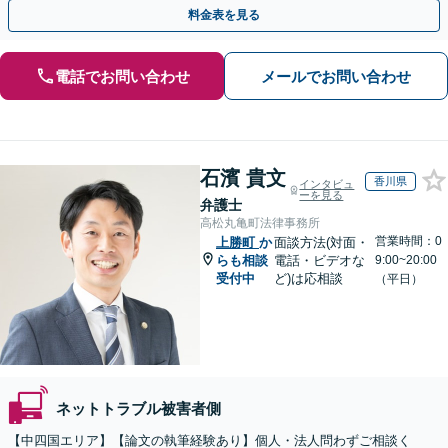
可】【初回相談無料】【夜間休日面談可】
料金表を見る
電話でお問い合わせ
メールでお問い合わせ
石濱 貴文
香川県
インタビュ
ーを見る
弁護士
高松丸亀町法律事務所
営業時間：0
上勝町
か
面談方法(対面・
らも相談
電話・ビデオな
9:00~20:00
受付中
ど)は応相談
（平日）
ネットトラブル被害者側
【中四国エリア】【論文の執筆経験あり】個人・法人問わずご相談く