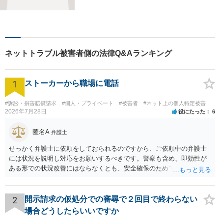
題でお困り方はぜひ一度ご相
談ください。
ネットトラブル被害者側の法律Q&Aランキング
1
ストーカーから職場に電話
#訴訟・損害賠償請求
#個人・プライベート
#被害者
#ネット上の個人特定被害
2026年7月28日
役にたった
6
匿名A
弁護士
せっかく弁護士に依頼をしておられるのですから、ご依頼中の弁護士
には状況を説明し対応をお願いするべきです。警察も含め、即効性が
ある形での状況改善にはならなくとも、安全確保のためできることは
ある筈です。
2
開示請求の仮処分での審尋で２回目で終わらない
場合どうしたらいいですか