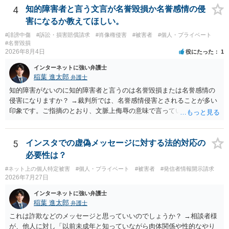
して、要求された金額(1000円程度)の電子マネーを送信してしまいま
4
知的障害者と言う文言が名誉毀損か名誉感情の侵
した。 そこから、撮影するまで暇なので顔の雰囲気の写真を交換して
害になるか教えてほしい。
欲しい、住んでいる都道府県と区を教えてと言われたので教えたりと
#誹謗中傷
#訴訟・損害賠償請求
#肖像権侵害
#被害者
#個人・プライベート
言ったやり取りをしていました。 というやりとりは、青少年条例違反
#名誉毀損
（わいせつ行為）の疑いがあります。18歳未満と知らなくても処罰可
2026年8月4日
役にたった
1
能です。
インターネットに強い弁護士
稲葉 進太郎
弁護士
知的障害がないのに知的障害者と言うのは名誉毀損または名誉感情の
侵害になりますか？ →裁判所では、名誉感情侵害とされることが多い
印象です。ご指摘のとおり、文脈上侮辱の意味で言っている点も加味
されていると思います。
5
インスタでの虚偽メッセージに対する法的対応の
必要性は？
#ネット上の個人特定被害
#個人・プライベート
#被害者
#発信者情報開示請求
2026年7月27日
インターネットに強い弁護士
稲葉 進太郎
弁護士
これは詐欺などのメッセージと思っていいのでしょうか？ →相談者様
が、他人に対し「以前未成年と知っていながら肉体関係や性的なやり