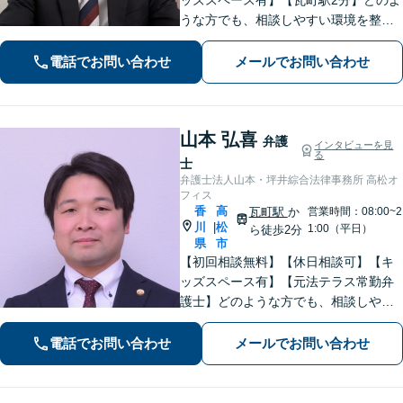
うな方でも、相談しやすい環境を整え
ています。依頼者様に寄り添った対応
を心がけています。【離婚・男女問
電話でお問い合わせ
メールでお問い合わせ
題】DV被害へ積極的に対応。お気軽に
ご相談ください。
山本 弘喜
弁護
インタビューを見
る
士
弁護士法人山本・坪井綜合法律事務所 高松オ
フィス
香
高
瓦町駅
か
営業時間：08:00~2
川
松
|
1:00（平日）
ら徒歩2分
県
市
【初回相談無料】【休日相談可】【キ
ッズスペース有】【元法テラス常勤弁
護士】どのような方でも、相談しやす
い環境を整えています。依頼者様に寄
り添った対応を心がけています。【離
電話でお問い合わせ
メールでお問い合わせ
婚・男女問題】DV被害へ積極的に対
応。お気軽にご相談ください。