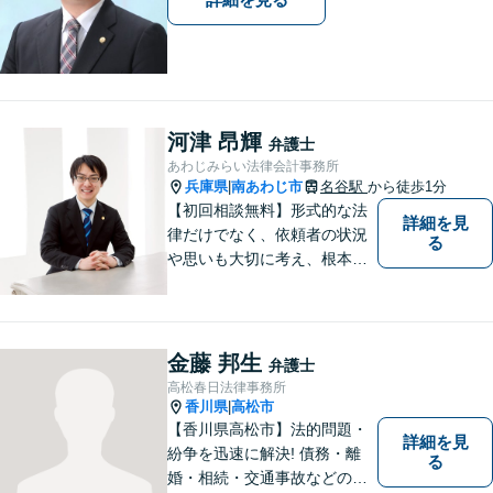
河津 昂輝
弁護士
あわじみらい法律会計事務所
兵庫県
南あわじ市
名谷駅
から徒歩1分
|
【初回相談無料】形式的な法
詳細を見
律だけでなく、依頼者の状況
る
や思いも大切に考え、根本的
なトラブル解決を目指して全
力で取り組んでいます。 相談
者の立場に寄り添い、一人ひ
とりに合ったサポートを心が
金藤 邦生
弁護士
けています。【夜間・休日相
高松春日法律事務所
談可能】【オンライン出張相
香川県
高松市
|
談可】
【香川県高松市】法的問題・
詳細を見
紛争を迅速に解決! 債務・離
る
婚・相続・交通事故などの問