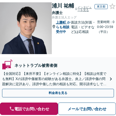
浦川 祐輔
東京都
インタビュ
ーを見る
弁護士
弁護士法人エッグ
営業時間：0
上勝町
か
面談方法(対面・
らも相談
電話・ビデオな
0:00~23:59
受付中
ど)は応相談
（平日）
ネットトラブル被害者側
【全国対応】【来所不要】【オンライン相談に特化】【相談は何度で
も無料】Xの誹謗中傷被害の経験がある弁護士。炎上／誹謗中傷の問
題解決に定評あり。誹謗中傷した側の相談も対応。開示請求なしで本
人の特定ができる場合もあり。
料金表を見る
電話でお問い合わせ
メールでお問い合わせ