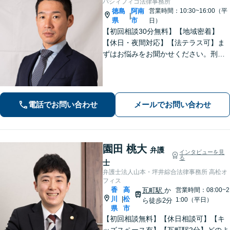
パシィフィコ法律事務所
徳島
阿南
営業時間：10:30~16:00（平
|
県
市
日）
【初回相談30分無料】【地域密着】
【休日・夜間対応】【法テラス可】ま
ずはお悩みをお聞かせください。刑事
事件：元検察官の経験を活かし、幅広
く対応。離婚問題：協議・調停・裁
判、各段階に対応。債務整理：苦しい
状況から抜け出すお手伝いをします。
電話でお問い合わせ
メールでお問い合わせ
園田 桃大
弁護
インタビューを見
る
士
弁護士法人山本・坪井綜合法律事務所 高松オ
フィス
香
高
瓦町駅
か
営業時間：08:00~2
川
松
|
1:00（平日）
ら徒歩2分
県
市
【初回相談無料】【休日相談可】【キ
ッズスペース有】【瓦町駅2分】どのよ