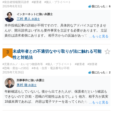
#発信者情報開示請求
#被害者
#個人・プライベート
2026年8月3日
役にたった
6
インターネットに強い弁護士
三村 勇人
弁護士
本件投稿記事の詳細が不明ですので、具体的なアドバイスはできませ
んが、開示請求はいずれも要件事実を立証する必要があります。 立証
責任は請求者側にあります。 相手方からの反論があっても、裁判官が
要件事実を満たしていると判断すれば、補充は求められません。 相手
方が口頭で反論したのは、仮処分は迅速性が要求されるためです。 書
面での反論となれば、より遅延する可能性がございます。 また、本件
3
未成年者との不適切なやり取りが法に触れる可能
はXのため、APのIPアドレスの保存期間の問題もございます。 開示請
性と対処法
求は法律知識が不可欠ですが、それだけでは足りず、実務を踏まえた
#児童ポルノ・わいせつ物頒布等
#個人・プライベート
#被害者
#加害者
方法を選択することが重要です。
#恐喝・脅迫への対応
#本名・住所・電話番号が不明
2026年7月26日
役にたった
2
刑事事件に強い弁護士
奥村 徹
弁護士
年齢確認もしていないし 後から出てきた人が、保護者だという確認も
できないので 詐欺・恐喝の可能性はあるでしょう 他方、相手方が真実
18歳未満であれば、 内容は電子マナーを送ってくれたら自慰行為など
の動画を要望通りに撮って送るよと言ったやりとりでした。 自分は動
画の尺は10分ほど、服を着たままで胸を触って欲しい、などの要望を