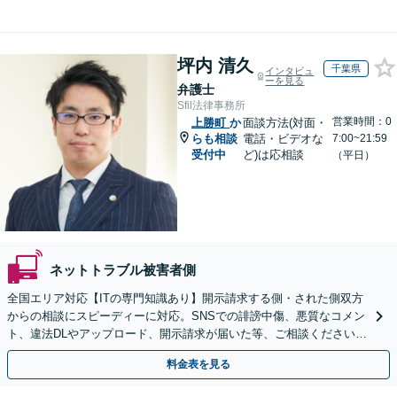
坪内 清久
千葉県
インタビュ
ーを見る
弁護士
Sfil法律事務所
営業時間：0
上勝町
か
面談方法(対面・
らも相談
電話・ビデオな
7:00~21:59
受付中
ど)は応相談
（平日）
ネットトラブル被害者側
全国エリア対応【ITの専門知識あり】開示請求する側・された側双方
からの相談にスピーディーに対応。SNSでの誹謗中傷、悪質なコメン
ト、違法DLやアップロード、開示請求が届いた等、ご相談ください
【WEB面談OK&解決実績豊富】【千葉中央駅4分】
料金表を見る