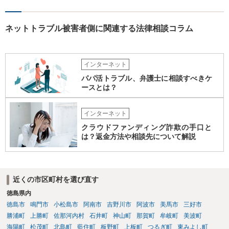
ネットトラブル被害者側に関連する法律相談コラム
インターネット
パパ活トラブル、弁護士に相談すべきケ
ースとは？
インターネット
クラウドファンディング詐欺の手口と
は？返金方法や相談先について解説
近くの市区町村を選び直す
徳島県内
徳島市
鳴門市
小松島市
阿南市
吉野川市
阿波市
美馬市
三好市
勝浦町
上勝町
佐那河内村
石井町
神山町
那賀町
牟岐町
美波町
海陽町
松茂町
北島町
藍住町
板野町
上板町
つるぎ町
東みよし町