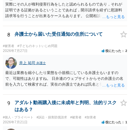
実際にその人が権利侵害行為をしたと認められるものであり，それが
証明できる証拠があるということであれば，開示請求を経ずに慰謝料
請求等を行うことが出来るケースもあります。 公開相談の場では回答
は難しいかと思われますので，お手持ちの証拠資料を持参の上弁護士
に個別に相談されると良いでしょう。
8
弁護士から届いた受任通知の住所について
#被害者
#子どものネットいじめ問題
2026年7月27日
役にたった
2
井上 祐司
弁護士
最近は業務を縮小したり業態を小規模にしている弁護士もいますの
で、可能性はありますね。 日弁連のウェブサイトからその弁護士の名
前を入力して検索すれば、実在の弁護士であれば氏名と登録番号が表
示されます。 それを確認して、実在の弁護士かどうかを確かめる方が
良いでしょう。
9
アダルト動画購入後に未成年と判明、法的リスク
はある？
#個人・プライベート
#訴訟・損害賠償請求
#被害者
#加害者
2026年7月21日
役にたった
1