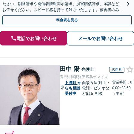
ださい。削除請求や発信者情報開示請求、損害賠償請求、示談など、
お任せください。スピード感を持って対応いたします。被害者のみな
らず加害者のご相談も可能です【夜間・休日面談可】
料金表を見る
電話でお問い合わせ
メールでお問い合わせ
田中 陽
弁護士
広島県
春田法律事務所 広島オフィス
営業時間：0
上勝町
か
面談方法(対面・
らも相談
電話・ビデオな
0:00~23:59
受付中
ど)は応相談
（平日）