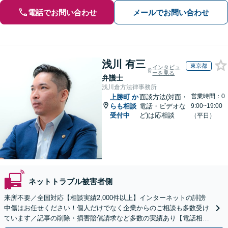
電話でお問い合わせ
メールでお問い合わせ
浅川 有三
東京都
インタビュ
ーを見る
弁護士
浅川倉方法律事務所
営業時間：0
上勝町
か
面談方法(対面・
らも相談
電話・ビデオな
9:00~19:00
受付中
ど)は応相談
（平日）
ネットトラブル被害者側
来所不要／全国対応【相談実績2,000件以上】インターネットの誹謗
中傷はお任せください！個人だけでなく企業からのご相談も多数受け
ています／記事の削除・損害賠償請求など多数の実績あり【電話相談