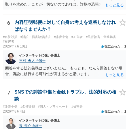
取りを求めた」ことが一切ないのであれば、詐欺や恐喝の可能性が高
いでしょう。
6
内容証明郵便に対して自身の考えを返答しなけれ
ばなりませんか？
#名誉毀損
#訴訟・損害賠償請求
#誹謗中傷
#加害者
#風評被害・営業妨害
#被害者
2026年7月10日
役にたった
2
インターネットに強い弁護士
三村 勇人
弁護士
回答をする法的義務はございません。 もっとも、なんら回答しない場
合、訴訟に移行する可能性が高まるかと思います。
7
SNSでの誹謗中傷と金銭トラブル、法的対応の相
談
#誹謗中傷
#名誉毀損
#個人・プライベート
#被害者
2026年8月4日
役にたった
2
インターネットに強い弁護士
泉 亮介
弁護士