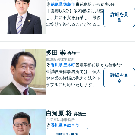
徳島県
徳島市
徳島駅
から徒歩6分
|
【徳島駅6分】依頼者様に共感
詳細を見
し、共に不安を解消し、最後
る
は笑顔で終わることがでるよ
うに取り組んで参ります。 じ
っくりとご相談者のお話しを
聴くことを第一と考えて、ご
相談にのっています。 まずは
多田 崇
弁護士
ご相談ください。
東讃岐法律事務所
香川県
三木町
農学部前駅
から徒歩5分
|
東讃岐法律事務所では、個人
詳細を見
や企業の皆様の抱える法的ト
る
ラブルに対応いたします。 高
松まで行くのは少し遠いとい
う方は、当事務所をご利用く
ださい。
白河原 将
弁護士
白河原法律事務所
香川県
さぬき市
|
詳細を見る