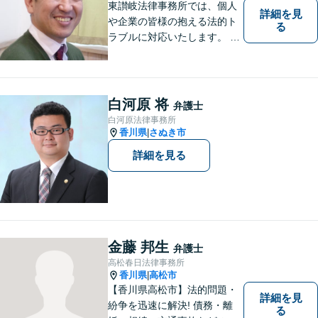
東讃岐法律事務所では、個人
詳細を見
や企業の皆様の抱える法的ト
る
ラブルに対応いたします。 高
松まで行くのは少し遠いとい
う方は、当事務所をご利用く
ださい。
白河原 将
弁護士
白河原法律事務所
香川県
さぬき市
|
詳細を見る
金藤 邦生
弁護士
高松春日法律事務所
香川県
高松市
|
【香川県高松市】法的問題・
詳細を見
紛争を迅速に解決! 債務・離
る