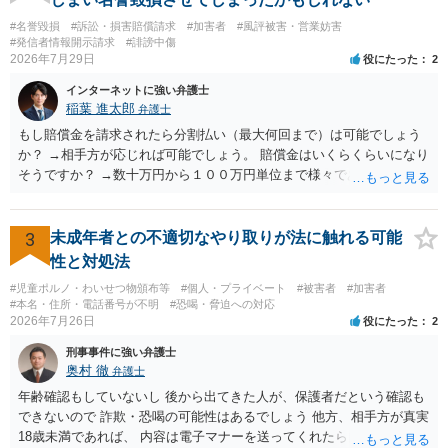
#名誉毀損
#訴訟・損害賠償請求
#加害者
#風評被害・営業妨害
#発信者情報開示請求
#誹謗中傷
2026年7月29日
役にたった
2
インターネットに強い弁護士
稲葉 進太郎
弁護士
もし賠償金を請求されたら分割払い（最大何回まで）は可能でしょう
か？ →相手方が応じれば可能でしょう。 賠償金はいくらくらいになり
そうですか？ →数十万円から１００万円単位まで様々であり、不明で
す。相手方から相談者様に対し請求がなされた場合、減額や分割の交
渉が行われ、双方合意に至れば支払が開始され、決裂して相手方が訴
訟提起を選択すれば訴訟の中で解決がなされる流れが通常です。
3
未成年者との不適切なやり取りが法に触れる可能
性と対処法
#児童ポルノ・わいせつ物頒布等
#個人・プライベート
#被害者
#加害者
#本名・住所・電話番号が不明
#恐喝・脅迫への対応
2026年7月26日
役にたった
2
刑事事件に強い弁護士
奥村 徹
弁護士
年齢確認もしていないし 後から出てきた人が、保護者だという確認も
できないので 詐欺・恐喝の可能性はあるでしょう 他方、相手方が真実
18歳未満であれば、 内容は電子マナーを送ってくれたら自慰行為など