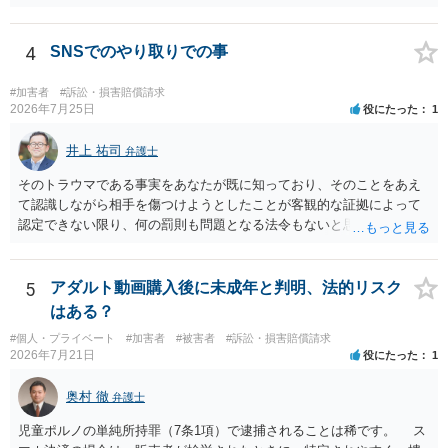
の動画を要望通りに撮って送るよと言ったやりとりでした。 自分は動
画の尺は10分ほど、服を着たままで胸を触って欲しい、などの要望を
して、要求された金額(1000円程度)の電子マネーを送信してしまいま
4
SNSでのやり取りでの事
した。 そこから、撮影するまで暇なので顔の雰囲気の写真を交換して
欲しい、住んでいる都道府県と区を教えてと言われたので教えたりと
#加害者
#訴訟・損害賠償請求
言ったやり取りをしていました。 というやりとりは、青少年条例違反
2026年7月25日
役にたった
1
（わいせつ行為）の疑いがあります。18歳未満と知らなくても処罰可
能です。
井上 祐司
弁護士
そのトラウマである事実をあなたが既に知っており、そのことをあえ
て認識しながら相手を傷つけようとしたことが客観的な証拠によって
認定できない限り、何の罰則も問題となる法令もないと思われます。
5
アダルト動画購入後に未成年と判明、法的リスク
はある？
#個人・プライベート
#加害者
#被害者
#訴訟・損害賠償請求
2026年7月21日
役にたった
1
奥村 徹
弁護士
児童ポルノの単純所持罪（7条1項）で逮捕されることは稀です。 ス