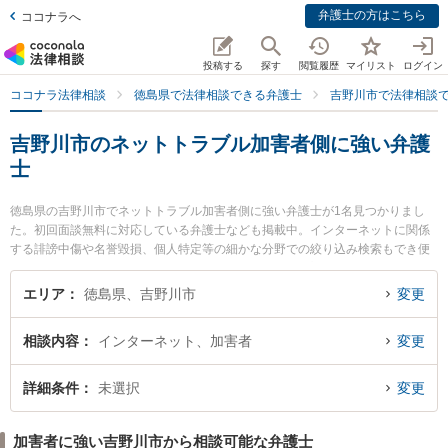
弁護士の方はこちら
ココナラへ
投稿する
探す
閲覧履歴
マイリスト
ログイン
ココナラ法律相談
徳島県で法律相談できる弁護士
吉野川市で法律相談
吉野川市のネットトラブル加害者側に強い弁護
士
徳島県の吉野川市でネットトラブル加害者側に強い弁護士が1名見つかりまし
た。初回面談無料に対応している弁護士なども掲載中。インターネットに関係
する誹謗中傷や名誉毀損、個人特定等の細かな分野での絞り込み検索もでき便
利です。特に徳島みらい法律事務所の西 拓也弁護士のプロフィール情報や弁護
士費用、強みなどが注目されています。『吉野川市で土日や夜間に発生したネ
エリア
徳島県、吉野川市
変更
ットトラブル加害者側のトラブルを今すぐに弁護士に相談したい』『ネットト
ラブル加害者側のトラブル解決の実績豊富な近くの弁護士を検索したい』『初
相談内容
インターネット、加害者
変更
回相談無料でネットトラブル加害者側を法律相談できる吉野川市内の弁護士に
相談予約したい』などでお困りの相談者さんにおすすめです。
詳細条件
未選択
変更
加害者に強い吉野川市から相談可能な弁護士