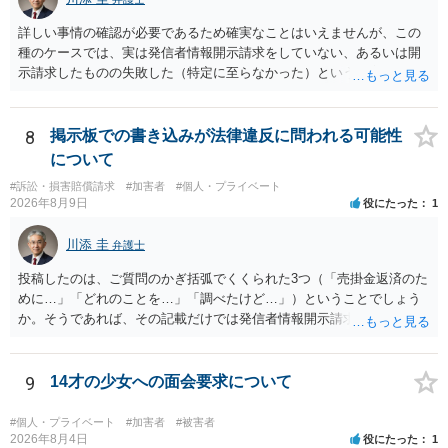
詳しい事情の確認が必要であるため確実なことはいえませんが、この
種のケースでは、実は発信者情報開示請求をしていない、あるいは開
示請求したものの失敗した（特定に至らなかった）という事案が比較
的多いです（特に、発信者情報開示請求を行ったことを誇示するよう
な投稿をする場合にはなおさら）。
8
掲示板での書き込みが法律違反に問われる可能性
について
#訴訟・損害賠償請求
#加害者
#個人・プライベート
2026年8月9日
役にたった
1
川添 圭
弁護士
投稿したのは、ご質問のかぎ括弧でくくられた3つ（「売掛金返済のた
めに…」「どれのことを…」「調べたけど…」）ということでしょう
か。そうであれば、その記載だけでは発信者情報開示請求が認められ
るような内容ではありません（申し立ててもほぼ門前払いに近い）。
ただ、「328が名誉毀損、偽計業務妨害、侮辱罪、ストーカー等に関す
る法律違反に該当するといわれ」とのことですので、ご質問に書かれ
9
14才の少女への面会要求について
ていない何らかの背景事情があれば、回答は180度変わるかもしれませ
ん。公開の場で詳細を投稿することは不適当と思われますので、弁護
#個人・プライベート
#加害者
#被害者
士へ直接相談した方がよいでしょう。
2026年8月4日
役にたった
1