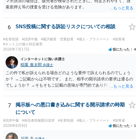
マホ決済の場合は、販売者が検挙されたときに、特定されやすく、捜
索差押え等の捜査を受ける危険があります。
6
SNS投稿に関する訴訟リスクについての相談
#名誉毀損
#誹謗中傷
#風評被害・営業妨害
#個人・プライベート
#加害者
#ネット上の個人特定被害
2026年7月17日
役にたった
4
インターネットに強い弁護士
稲葉 進太郎
弁護士
この件で私が訴えられる場合どのような要件で訴えられるのでしょう
か？ →ご記載からは不明です。 また、相手の開示請求の要求は通るの
でしょうか？ →そもそもご記載の意味が専門的であり判然としないも
のと存じます。直接弁護士に、そのゲームの内容をご説明になりなが
らご相談になることをお勧めいたします。
7
掲示板への悪口書き込みに関する開示請求の時期
について
#誹謗中傷
#発信者情報開示請求
#名誉毀損
#個人・プライベート
#加害者
2026年8月9日
役にたった
1
川添 圭
弁護士