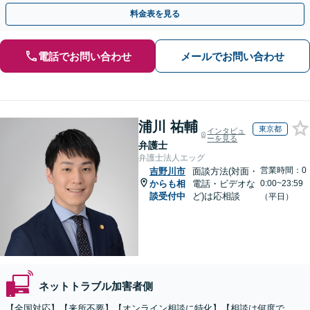
料金表を見る
電話でお問い合わせ
メールでお問い合わせ
浦川 祐輔
東京都
インタビュ
ーを見る
弁護士
弁護士法人エッグ
営業時間：0
吉野川市
面談方法(対面・
からも相
電話・ビデオな
0:00~23:59
談受付中
ど)は応相談
（平日）
ネットトラブル加害者側
【全国対応】【来所不要】【オンライン相談に特化】【相談は何度で