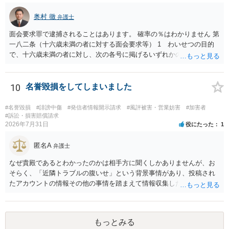
奥村 徹
弁護士
面会要求罪で逮捕されることはあります。 確率の％はわかりません 第
一八二条（十六歳未満の者に対する面会要求等） 1 わいせつの目的
で、十六歳未満の者に対し、次の各号に掲げるいずれかの行為をした
者（当該十六歳未満の者が十三歳以上である場合については、その者
が生まれた日より五年以上前の日に生まれた者に限る。）は、一年以
下の拘禁刑又は五十万円以下の罰金に処する。 一 威迫し、偽計を用
10
名誉毀損をしてしまいました
い又は誘惑して面会を要求すること。 二 拒まれたにもかかわらず、
反復して面会を要求すること。 三 金銭その他の利益を供与し、又は
#名誉毀損
#誹謗中傷
#発信者情報開示請求
#風評被害・営業妨害
#加害者
その申込み若しくは約束をして面会を要求すること。 2前項の罪を犯
#訴訟・損害賠償請求
2026年7月31日
役にたった
1
し、よってわいせつの目的で当該十六歳未満の者と面会をした者は、
二年以下の拘禁刑又は百万円以下の罰金に処する。
匿名A
弁護士
なぜ貴殿であるとわかったのかは相手方に聞くしかありませんが、お
そらく、「近隣トラブルの腹いせ」という背景事情があり、投稿され
たアカウントの情報その他の事情を踏まえて情報収集した結果、この
ような投稿をするのは貴殿しかいないと推測したもので、これに対し
貴殿が投稿した事実を認めてしまったことで「答え合わせ」になって
しまったのではないでしょうか。 相手方の動きについても、相手方次
もっとみる
第ですので何とも言えません。公開の場で回答するには情報が乏し