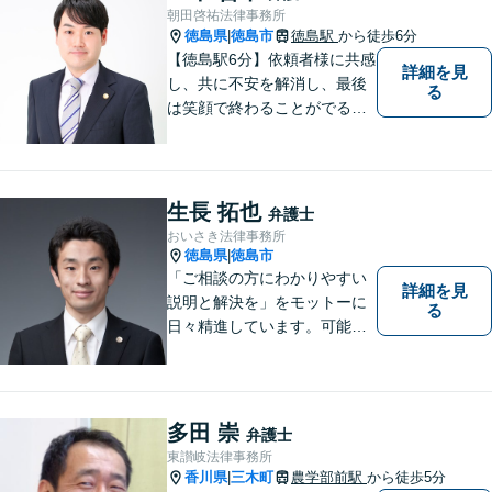
朝田啓祐法律事務所
徳島県
徳島市
徳島駅
から徒歩6分
|
【徳島駅6分】依頼者様に共感
詳細を見
し、共に不安を解消し、最後
る
は笑顔で終わることがでるよ
うに取り組んで参ります。 じ
っくりとご相談者のお話しを
聴くことを第一と考えて、ご
相談にのっています。 まずは
生長 拓也
弁護士
ご相談ください。
おいさき法律事務所
徳島県
徳島市
|
「ご相談の方にわかりやすい
詳細を見
説明と解決を」をモットーに
る
日々精進しています。可能な
限り難解な専門用語をかみ砕
いて説明し、トラブルに遭い
不安な思いを抱えられている
多田 崇
弁護士
東讃岐法律事務所
香川県
三木町
農学部前駅
から徒歩5分
|