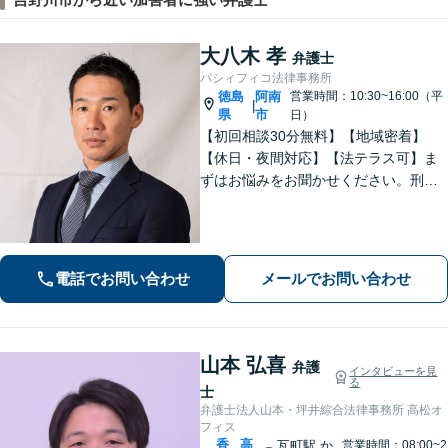
大八木 孝
弁護士
パシィフィコ法律事務所
徳島
阿南
営業時間：10:30~16:00（平
|
県
市
日）
【初回相談30分無料】【地域密着】
【休日・夜間対応】【法テラス可】ま
ずはお悩みをお聞かせください。刑事
事件：元検察官の経験を活かし、幅広
く対応。離婚問題：協議・調停・裁
判、各段階に対応。債務整理：苦しい
状況から抜け出すお手伝いをします。
電話でお問い合わせ
メールでお問い合わせ
山本 弘喜
弁護
インタビューを見
る
士
弁護士法人山本・坪井綜合法律事務所 高松オ
フィス
香
高
瓦町駅
か
営業時間：08:00~2