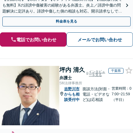
も無料】Xの誹謗中傷被害の経験がある弁護士。炎上／誹謗中傷の問
題解決に定評あり。誹謗中傷した側の相談も対応。開示請求なしで本
人の特定ができる場合もあり。
料金表を見る
電話でお問い合わせ
メールでお問い合わせ
坪内 清久
千葉県
インタビュ
ーを見る
弁護士
Sfil法律事務所
営業時間：0
吉野川市
面談方法(対面・
からも相
電話・ビデオな
7:00~21:59
談受付中
ど)は応相談
（平日）