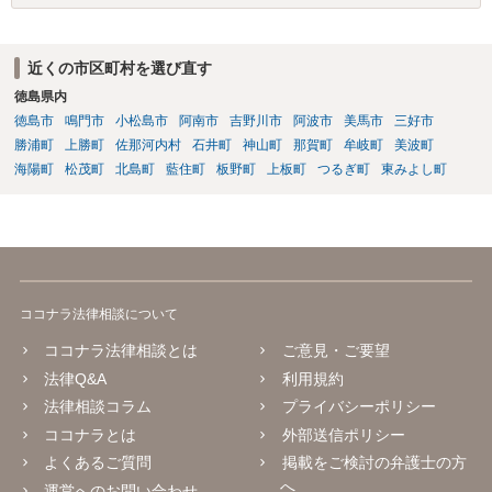
く、ここで詳細を明らかにすることは事案の特定に繋がってしまうの
で、弁護士へ直接相談した方がよいです。
近くの市区町村を選び直す
徳島県内
徳島市
鳴門市
小松島市
阿南市
吉野川市
阿波市
美馬市
三好市
勝浦町
上勝町
佐那河内村
石井町
神山町
那賀町
牟岐町
美波町
海陽町
松茂町
北島町
藍住町
板野町
上板町
つるぎ町
東みよし町
ココナラ法律相談について
ココナラ法律相談とは
ご意見・ご要望
法律Q&A
利用規約
法律相談コラム
プライバシーポリシー
ココナラとは
外部送信ポリシー
よくあるご質問
掲載をご検討の弁護士の方
へ
運営へのお問い合わせ