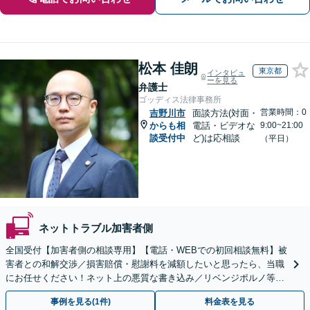
松本 佳朗
東京都
インタビュ
ーを見る
弁護士
ゴッディス法律事務所
営業時間：0
吉野川市
面談方法(対面・
からも相
電話・ビデオな
9:00~21:00
談受付中
ど)は応相談
（平日）
ネットトラブル加害者側
全国受付【加害者側の相談専用】【電話・WEBでの初回相談無料】被
害者との和解交渉／損害賠償・慰謝料を減額したいと思ったら、当職
にお任せください！ネット上の悪質な書き込み／リベンジポルノ等、
代表弁護士が最後まで対応【関東エリア以外の相談も可】
事例を見る(1件)
料金表を見る