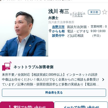
浅川 有三
東京都
インタビュ
ーを見る
弁護士
浅川倉方法律事務所
営業時間：0
吉野川市
面談方法(対面・
からも相
電話・ビデオな
9:00~19:00
談受付中
ど)は応相談
（平日）
ネットトラブル加害者側
来所不要／全国対応【相談実績2,000件以上】インターネットの誹謗
中傷はお任せください！個人だけでなく企業からのご相談も多数受け
ています／記事の削除・損害賠償請求など多数の実績あり【電話相談
可】【初回相談無料】【夜間休日面談可】
料金表を見る
電話でお問い合わせ
メールでお問い合わせ