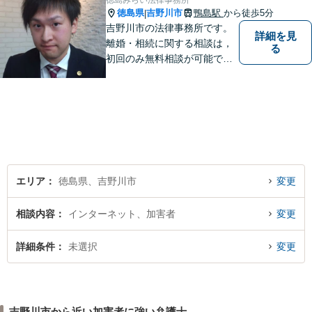
徳島みらい法律事務所
徳島県
吉野川市
鴨島駅
から徒歩5分
|
吉野川市の法律事務所です。
詳細を見
離婚・相続に関する相談は，
る
初回のみ無料相談が可能です
（要予約，事務所にお越しい
ただける方のみ。電話相談不
可。）。
エリア
徳島県、吉野川市
変更
相談内容
インターネット、加害者
変更
詳細条件
未選択
変更
吉野川市から近い加害者に強い弁護士