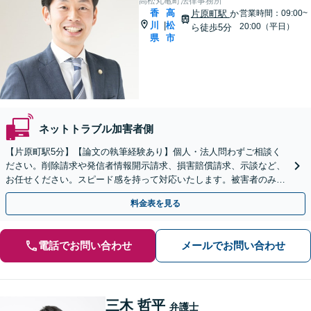
高松丸亀町法律事務所
香
高
片原町駅
か
営業時間：09:00~
川
松
|
20:00（平日）
ら徒歩5分
県
市
ネットトラブル加害者側
【片原町駅5分】【論文の執筆経験あり】個人・法人問わずご相談く
ださい。削除請求や発信者情報開示請求、損害賠償請求、示談など、
お任せください。スピード感を持って対応いたします。被害者のみな
らず加害者のご相談も可能です【夜間・休日面談可】
料金表を見る
電話でお問い合わせ
メールでお問い合わせ
三木 哲平
弁護士