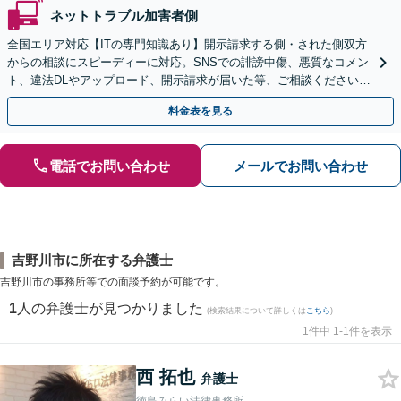
ネットトラブル加害者側
全国エリア対応【ITの専門知識あり】開示請求する側・された側双方
からの相談にスピーディーに対応。SNSでの誹謗中傷、悪質なコメン
ト、違法DLやアップロード、開示請求が届いた等、ご相談ください
【WEB面談OK&解決実績豊富】【千葉中央駅4分】
料金表を見る
電話でお問い合わせ
メールでお問い合わせ
吉野川市に所在する弁護士
吉野川市の事務所等での面談予約が可能です。
1
人の弁護士が見つかりました
(検索結果について詳しくは
こちら
)
1件中 1-1件を表示
西 拓也
弁護士