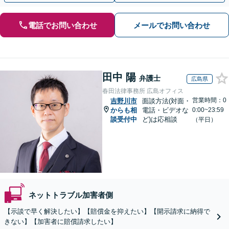
電話でお問い合わせ
メールでお問い合わせ
田中 陽
弁護士
広島県
春田法律事務所 広島オフィス
営業時間：0
吉野川市
面談方法(対面・
からも相
電話・ビデオな
0:00~23:59
談受付中
ど)は応相談
（平日）
ネットトラブル加害者側
【示談で早く解決したい】【賠償金を抑えたい】【開示請求に納得で
きない】【加害者に賠償請求したい】