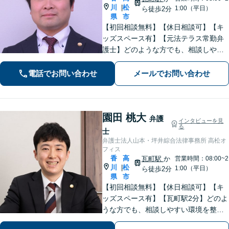
川
松
|
1:00（平日）
ら徒歩2分
県
市
【初回相談無料】【休日相談可】【キ
ッズスペース有】【元法テラス常勤弁
護士】どのような方でも、相談しやす
い環境を整えています。依頼者様に寄
り添った対応を心がけています。【離
電話でお問い合わせ
メールでお問い合わせ
婚・男女問題】DV被害へ積極的に対
応。お気軽にご相談ください。
園田 桃大
弁護
インタビューを見
る
士
弁護士法人山本・坪井綜合法律事務所 高松オ
フィス
香
高
瓦町駅
か
営業時間：08:00~2
川
松
|
1:00（平日）
ら徒歩2分
県
市
【初回相談無料】【休日相談可】【キ
ッズスペース有】【瓦町駅2分】どのよ
うな方でも、相談しやすい環境を整え
ています。依頼者様に寄り添った対応