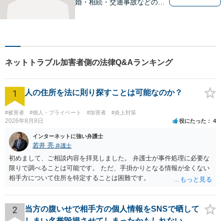
婚・相続・交通事故などの問
題でお困り方はぜひ一度ご相
談ください。
ネットトラブル加害者側の法律Q&Aランキング
1
人の住所を法に則り探すことは可能なのか？
#被害者
#個人・プライベート
#加害者
#炎上対策
2026年8月8日
役にたった
4
インターネットに強い弁護士
若井 亮
弁護士
初めまして、ご相談内容を拝見しました。 弁護士が事件処理に必要な
限りで調べることは可能です。 ただ、手掛かりとなる情報が全くない
相手方について住所を特定することは困難です。
2
当方の腹いせで相手方の個人情報をSNSで晒して
しまい名誉毀損させてしまったかもしれない