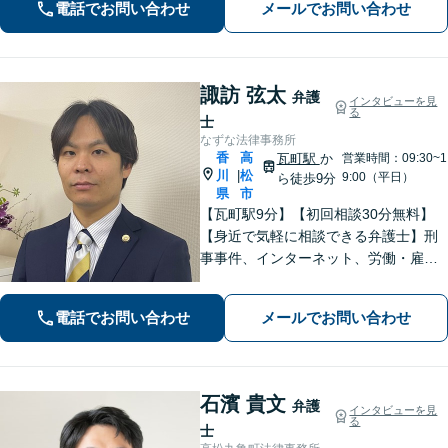
を心がけています。【離婚・男女問
電話でお問い合わせ
メールでお問い合わせ
題】DV被害へ積極的に対応。お気軽に
ご相談ください。
諏訪 弦太
弁護
インタビューを見
る
士
なずな法律事務所
香
高
瓦町駅
か
営業時間：09:30~1
川
松
|
9:00（平日）
ら徒歩9分
県
市
【瓦町駅9分】【初回相談30分無料】
【身近で気軽に相談できる弁護士】刑
事事件、インターネット、労働・雇用
など、幅広く対応しています。おひと
りで悩む前に、まずは無料の初回相談
電話でお問い合わせ
メールでお問い合わせ
でお話をお聞かせください。【電話相
談可】【休日・夜間対応】
石濱 貴文
弁護
インタビューを見
る
士