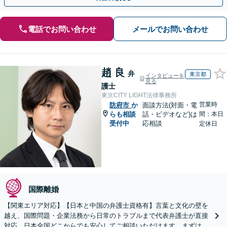
電話でお問い合わせ
メールでお問い合わせ
趙 良
弁
東京都
インタビューを
見る
護士
東京CITY LIGHT法律事務所
営業時
防府市
か
面談方法(対面・電
らも相談
話・ビデオなど)は
間：本日
受付中
応相談
定休日
国際離婚
【関東エリア対応】【日本と中国の弁護士資格有】言葉と文化の壁を
越え、国際問題・企業法務から日常のトラブルまで代表弁護士が直接
対応。日本全国どこからでも安心してご相談いただけます。まずは一