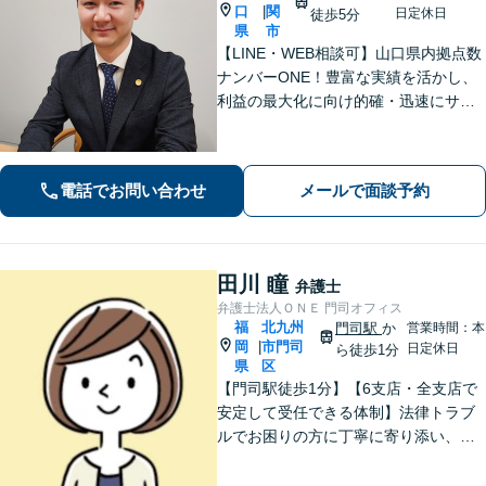
口
関
|
日定休日
徒歩5分
県
市
【LINE・WEB相談可】山口県内拠点数
ナンバーONE！豊富な実績を活かし、
利益の最大化に向け的確・迅速にサポ
ート。法的助言だけでなく、解決後の
未来を見据えたプランをご提案。離婚
問題／交通事故等、あなたの味方とし
電話でお問い合わせ
メールで面談予約
て尽力します【完全個室】【下関駅5
分】
田川 瞳
弁護士
弁護士法人ＯＮＥ 門司オフィス
福
北九州
門司駅
か
営業時間：本
岡
市門司
|
日定休日
ら徒歩1分
県
区
【門司駅徒歩1分】【6支店・全支店で
安定して受任できる体制】法律トラブ
ルでお困りの方に丁寧に寄り添い、納
得できる解決を目指します。費用は事
前に分かりやすくご説明します。お困