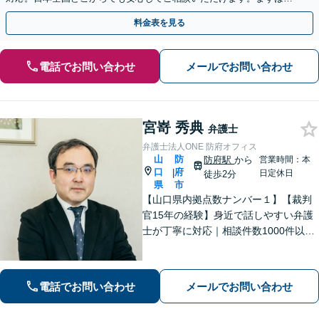
歩を踏み出してみませんか。【初回相談無料】
料金表を見る
電話でお問い合わせ
メールでお問い合わせ
宮嵜 秀典
弁護士
弁護士法人ONE 防府オフィス
山
防
防府駅
から
営業時間：本
口
府
|
日定休日
徒歩2分
県
市
【山口県内拠点数ナンバー１】【裁判
官15年の経験】身近で話しやすい弁護
士が丁寧に対応｜相談件数1000件以上
の実績をもとに、地域事情に寄り添っ
た適切なアドバイスを提供します。安
心してお任せください。【夜間対応】
電話でお問い合わせ
メールでお問い合わせ