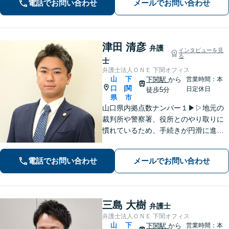
電話でお問い合わせ
メールでお問い合わせ
のない相続を実現【WEB面談】
津田 清彦
弁護
インタビューを見
る
士
弁護士法人ＯＮＥ 下関オフィス
山
下
下関駅
から
営業時間：本
口
関
|
日定休日
徒歩5分
県
市
山口県内拠点数ナンバー１▶︎▷地元の
裁判所や警察署、役所とのやり取りに
慣れているため、手続きが円滑に進み
ます。また、「近くに事務所がある」
ことで、仕事帰りや急な事態でも相談
電話でお問い合わせ
メールでお問い合わせ
に行きやすくなります。法律トラブル
は「地域密着」の当事務所にご相談く
ださい。
三島 大樹
弁護士
弁護士法人ＯＮＥ 下関オフィス
山
下
下関駅
から
営業時間：本