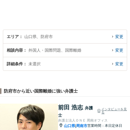
エリア
山口県、防府市
変更
相談内容
外国人・国際問題、国際離婚
変更
詳細条件
未選択
変更
防府市から近い国際離婚に強い弁護士
前田 浩志
弁護
インタビューを見
る
士
弁護士法人ＯＮＥ 周南オフィス
山口県
周南市
営業時間：本日定休日
|