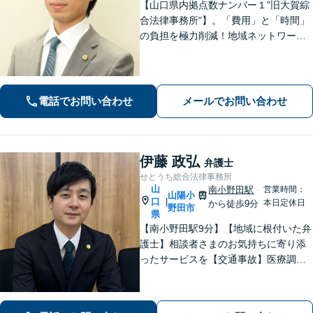
【山口県内拠点数ナンバー１"旧大賀綜
合法律事務所"】。「費用」と「時間」
の負担を極力削減！地域ネットワーク
を活用し、依頼者が望む解決を目指し
ます。お気軽にご相談ください。【相
続・遺言に強い】不動産の売却や相続
税対策なども親身に対応◎
電話でお問い合わせ
メールでお問い合わせ
伊藤 政弘
弁護士
せとうち総合法律事務所
山
南小野田駅
営業時間：
山陽小
口
|
本日定休日
から徒歩9分
野田市
県
【南小野田駅9分】【地域に根付いた弁
護士】相談者さまのお気持ちに寄り添
ったサービスを【交通事故】医療調査
を徹底的に行い、然るべき補償を受け
られるようサポートします【相続】事
実調査と判例をリサーチし、不公平感