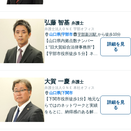
題について、「何度でも無
料」の相談を行っています！
まずはお気軽にご相談くださ
い！
弘藤 智基
弁護士
弁護士法人ＯＮＥ 宇部オフィス
山口県
宇部市
宇部新川駅
から徒歩10分
|
【山口県内拠点数ナンバー
詳細を見
１”旧大賀綜合法律事務所"】
る
【宇部市役所徒歩５分】ネッ
トワークを活かし、寄り添い
ながらサポートをいたしま
す。お困りの方はお気軽にご
相談ください。
大賀 一慶
弁護士
弁護士法人ＯＮＥ 本社オフィス
山口県
下関市
|
【下関市役所徒歩1分】地元な
詳細を見
らではのネットワークと実績
る
をもとに、納得感のある解決
策をサポート！お悩みの方は
お気軽にご相談ください。