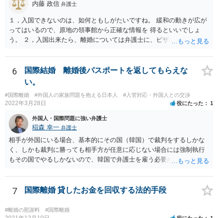
内藤 政信
弁護士
１，入国できないのは、如何ともしがたいですね。 緩和の動きが広が
ってはいるので、原地の領事館から正確な情報を 得るといいでしょ
う。 ２，入国出来たら、離婚については弁護士に、ビザについては、
入管 あるいは、入管業務専門の行政書士に相談するといいでしょう。
6
国際結婚 離婚後パスポートを返してもらえな
い。
#国際離婚
#外国人の家族問題を抱える日本人
#入管対応・外国人との交渉
2022年3月28日
役にたった
1
外国人・国際問題に強い弁護士
稲森 幸一
弁護士
相手が外国にいる場合、基本的にその国（韓国）で裁判をするしかな
く、しかも裁判に勝っても相手方が任意に応じない場合には強制執行
もその国でやるしかないので、韓国で弁護士を雇う必要が出てきそう
です。 それより、事情を説明してパスポートの再発行を求めることは
できないのでしょうか。 そちらのほうが早い気がします。
7
国際離婚 貸したお金を回収する法的手段
#離婚の慰謝料
#国際離婚
2021年12月10日
役にたった
1