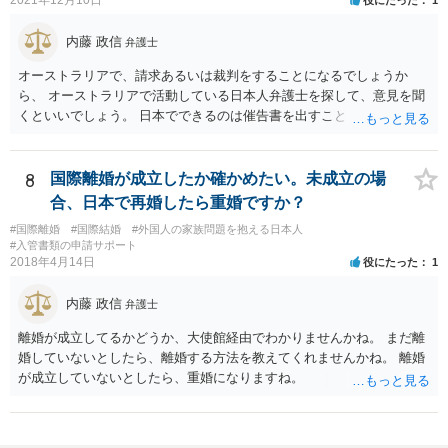
内藤 政信
弁護士
オーストラリアで、請求あるいは裁判をすることになるでしょうか
ら、 オーストラリアで活動している日本人弁護士を探して、意見を聞
くといいでしょう。 日本でできるのは催告書を出すことくらいでしょ
う。
8
国際離婚が成立したか確かめたい。未成立の場
合、日本で再婚したら重婚ですか？
#国際離婚
#国際結婚
#外国人の家族問題を抱える日本人
#入管書類の申請サポート
2018年4月14日
役にたった
1
内藤 政信
弁護士
離婚が成立してるかどうか、大使館経由でわかりませんかね。 まだ離
婚していないとしたら、離婚する方法を教えてくれませんかね。 離婚
が成立していないとしたら、重婚になりますね。