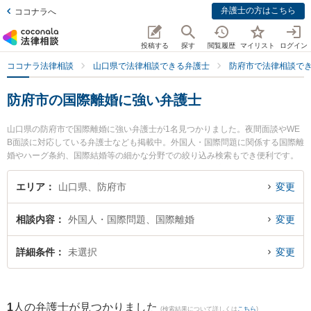
弁護士の方はこちら
ココナラへ
投稿する
探す
閲覧履歴
マイリスト
ログイン
ココナラ法律相談
山口県で法律相談できる弁護士
防府市で法律相談で
防府市の国際離婚に強い弁護士
山口県の防府市で国際離婚に強い弁護士が1名見つかりました。夜間面談やWE
B面談に対応している弁護士なども掲載中。外国人・国際問題に関係する国際離
婚やハーグ条約、国際結婚等の細かな分野での絞り込み検索もでき便利です。
特に弁護士法人ONE 防府オフィスの宮嵜 秀典弁護士のプロフィール情報や弁護
士費用、強みなどが注目されています。『防府市で土日や夜間に発生した国際
エリア
山口県、防府市
変更
離婚のトラブルを今すぐに弁護士に相談したい』『国際離婚のトラブル解決の
実績豊富な近くの弁護士を検索したい』『初回相談無料で国際離婚を法律相談
相談内容
外国人・国際問題、国際離婚
変更
できる防府市内の弁護士に相談予約したい』などでお困りの相談者さんにおす
すめです。
詳細条件
未選択
変更
1
人の弁護士が見つかりました
(検索結果について詳しくは
こちら
)