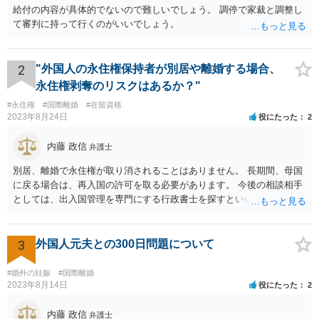
給付の内容が具体的でないので難しいでしょう。 調停で家裁と調整し
て審判に持って行くのがいいでしょう。
2
"外国人の永住権保持者が別居や離婚する場合、
永住権剥奪のリスクはあるか？"
#永住権
#国際離婚
#在留資格
2023年8月24日
役にたった
2
内藤 政信
弁護士
別居、離婚で永住権が取り消されることはありません。 長期間、母国
に戻る場合は、再入国の許可を取る必要があります。 今後の相談相手
としては、出入国管理を専門にする行政書士を探すといいでしょう。
3
外国人元夫との300日問題について
#婚外の妊娠
#国際離婚
2023年8月14日
役にたった
2
内藤 政信
弁護士