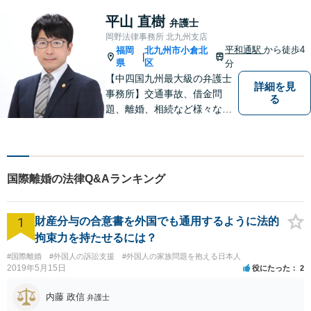
平山 直樹
弁護士
岡野法律事務所 北九州支店
平和通駅
から徒歩4
福岡
北九州市小倉北
|
県
区
分
【中四国九州最大級の弁護士
詳細を見
事務所】交通事故、借金問
る
題、離婚、相続など様々な問
題について、「何度でも無
料」の相談を行っています！
まずはお気軽にご相談くださ
い！
国際離婚の法律Q&Aランキング
1
財産分与の合意書を外国でも通用するように法的
拘束力を持たせるには？
#国際離婚
#外国人の訴訟支援
#外国人の家族問題を抱える日本人
2019年5月15日
役にたった
2
内藤 政信
弁護士