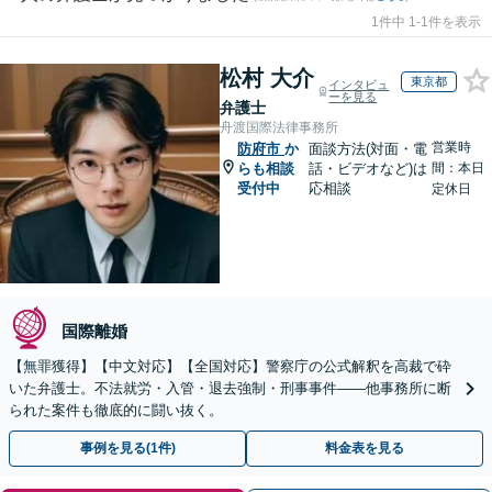
1件中 1-1件を表示
松村 大介
東京都
インタビュ
ーを見る
弁護士
舟渡国際法律事務所
営業時
防府市
か
面談方法(対面・電
らも相談
話・ビデオなど)は
間：本日
受付中
応相談
定休日
国際離婚
【無罪獲得】【中文対応】【全国対応】警察庁の公式解釈を高裁で砕
いた弁護士。不法就労・入管・退去強制・刑事事件——他事務所に断
られた案件も徹底的に闘い抜く。
事例を見る(1件)
料金表を見る