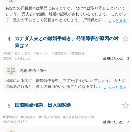
あなたの戸籍謄本は手元にありますか。 なければ取り寄せるといいで
しょう。 元夫との婚姻、離婚の記載がされているでしょう。 したがっ
て、元夫の子供として記載されるでしょう。 戸籍係が詳しいので問い
合わせをしたほうがいいと思います。
4
カナダ人夫との離婚手続き、発達障害が原因の対
策は？
#離婚すること自体
#モラハラ
#国際離婚
#離婚協議
2024年10月26日
役にたった
2
内藤 政信
弁護士
日本にいる間に、離婚調停を申し立てたほうがいいでしょう。 カナダ
に転居されると、多くの費用がかかることになるでしょう。
5
国際離婚相談、出入国関係
#国際離婚
#在留資格
#外国人労働者
#入管書類の申請サポート
2022年2月16日
役にたった
2