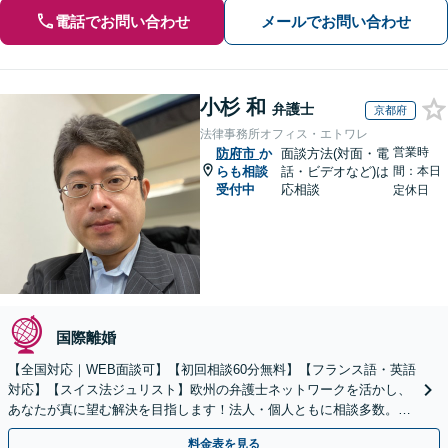
電話でお問い合わせ
メールでお問い合わせ
小杉 和
弁護士
京都府
法律事務所オフィス・エトワレ
営業時
防府市
か
面談方法(対面・電
らも相談
話・ビデオなど)は
間：本日
受付中
応相談
定休日
国際離婚
【全国対応｜WEB面談可】【初回相談60分無料】【フランス語・英語
対応】【スイス法ジュリスト】欧州の弁護士ネットワークを活かし、
あなたが真に望む解決を目指します！法人・個人ともに相談多数。細
やかな連絡と粘り強い交渉を徹底【休日・夜間相談可】
料金表を見る