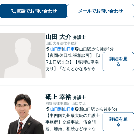
りの方はぜひご相談ください【駐車場
電話でお問い合わせ
メールでお問い合わせ
あり】
山田 大介
弁護士
山田大介法律事務所
山口県
山口市
山口駅
から徒歩1分
|
【夜間/休日/出張相談可】【J
詳細を見
R山口駅１分】【専用駐車場
る
あり】「なんとかなるから大
丈夫」ではなく、まずはその
お悩みをお聞かせください。
個人・法人問わず、お困りの
方はお気軽にご相談くださ
砥上 幸裕
弁護士
い。
岡野法律事務所 山口支店
山口県
山口市
新山口駅
から徒歩6分
|
【中四国九州最大級の弁護士
詳細を見
事務所】交通事故、借金問
る
題、離婚、相続など様々な問