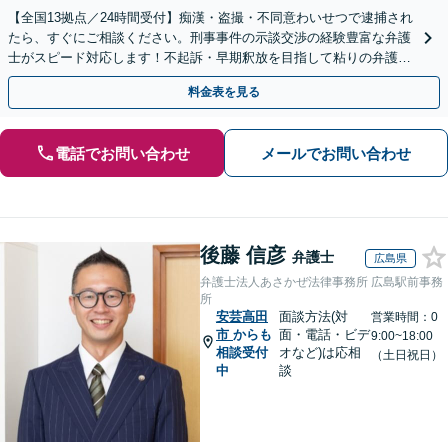
【全国13拠点／24時間受付】痴漢・盗撮・不同意わいせつで逮捕され
たら、すぐにご相談ください。刑事事件の示談交渉の経験豊富な弁護
士がスピード対応します！不起訴・早期釈放を目指して粘りの弁護活
動を行います。
料金表を見る
電話でお問い合わせ
メールでお問い合わせ
後藤 信彦
弁護士
広島県
弁護士法人あさかぜ法律事務所 広島駅前事務
所
安芸高田
面談方法(対
営業時間：0
市
からも
面・電話・ビデ
9:00~18:00
相談受付
オなど)は応相
（土日祝日）
中
談