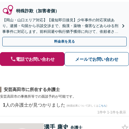
特殊詐欺（加害者側）
【岡山・山口エリア対応】【最短即日接見】少年事件の対応実績あ
り。逮捕・勾留から示談交渉まで、痴漢・薬物・傷害などあらゆる刑
事事件に対応します。前科回避や執行猶予獲得に向けて、依頼者さま
とご家族に寄り添いサポートいたします
料金表を見る
電話でお問い合わせ
メールでお問い合わせ
安芸高田市に所在する弁護士
安芸高田市の事務所等での面談予約が可能です。
1
人の弁護士が見つかりました
(検索結果について詳しくは
こちら
)
1件中 1-1件を表示
溝手 康史
弁護士