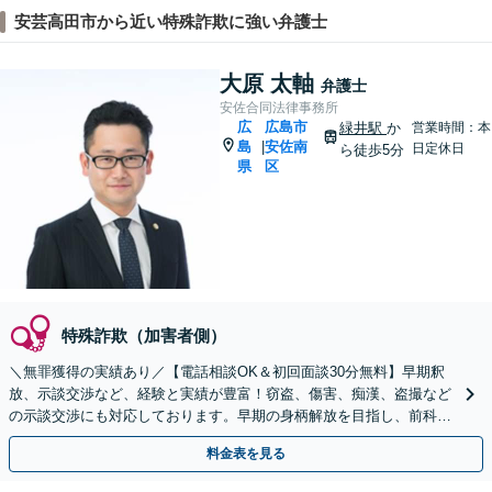
安芸高田市から近い特殊詐欺に強い弁護士
大原 太軸
弁護士
安佐合同法律事務所
広
広島市
緑井駅
か
営業時間：本
島
安佐南
|
日定休日
ら徒歩5分
県
区
特殊詐欺（加害者側）
＼無罪獲得の実績あり／【電話相談OK＆初回面談30分無料】早期釈
放、示談交渉など、経験と実績が豊富！窃盗、傷害、痴漢、盗撮など
の示談交渉にも対応しております。早期の身柄解放を目指し、前科の
回避に向けて尽力します【法テラス利用可】
料金表を見る