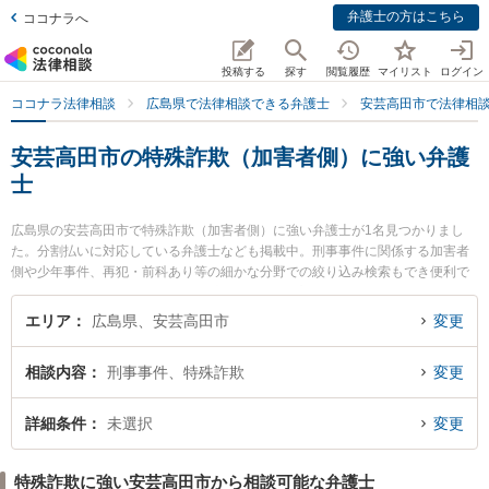
弁護士の方はこちら
ココナラへ
投稿する
探す
閲覧履歴
マイリスト
ログイン
ココナラ法律相談
広島県で法律相談できる弁護士
安芸高田市で法律相
安芸高田市の特殊詐欺（加害者側）に強い弁護
士
広島県の安芸高田市で特殊詐欺（加害者側）に強い弁護士が1名見つかりまし
た。分割払いに対応している弁護士なども掲載中。刑事事件に関係する加害者
側や少年事件、再犯・前科あり等の細かな分野での絞り込み検索もでき便利で
す。特にみぞて法律事務所の溝手 康史弁護士のプロフィール情報や弁護士費
用、強みなどが注目されています。『安芸高田市で土日や夜間に発生した特殊
エリア
広島県、安芸高田市
変更
詐欺（加害者側）のトラブルを今すぐに弁護士に相談したい』『特殊詐欺（加
害者側）のトラブル解決の実績豊富な近くの弁護士を検索したい』『初回相談
相談内容
刑事事件、特殊詐欺
変更
無料で特殊詐欺（加害者側）を法律相談できる安芸高田市内の弁護士に相談予
約したい』などでお困りの相談者さんにおすすめです。
詳細条件
未選択
変更
特殊詐欺に強い安芸高田市から相談可能な弁護士