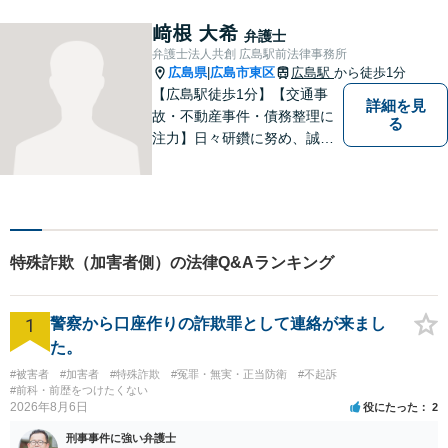
にとってのアクセスを何より
重視しています。また、弊事
﨑根 大希
弁護士
務所は迅速な対応・回答を最
弁護士法人共創 広島駅前法律事務所
優先にしています。
広島県
広島市東区
広島駅
から徒歩1分
|
【広島駅徒歩1分】【交通事
詳細を見
故・不動産事件・債務整理に
る
注力】日々研鑽に努め、誠実
に執務を遂行することがモッ
トーです。紛争解決だけでな
く、紛争を予防するためのア
ドバイスを心がけています。
【法テラス利用可】
特殊詐欺（加害者側）の法律Q&Aランキング
1
警察から口座作りの詐欺罪として連絡が来まし
た。
#被害者
#加害者
#特殊詐欺
#冤罪・無実・正当防衛
#不起訴
#前科・前歴をつけたくない
2026年8月6日
役にたった
2
刑事事件に強い弁護士