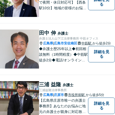
で夜間・休日対応可】【西条
る
駅10分】地域の皆様のお悩み
に親身になって対応します。
離婚・債務整理・刑事事件・
相続など、お一人で抱えず是
非ご相談にいらしてくださ
田中 伸
弁護士
い。
弁護士法人山下江法律事務所 中筋オフィス
広島県
広島市安佐南区
中筋駅
から徒歩2分
|
◆弁護士歴25年以上◆初回相
詳細を見
談無料（1時間程度）◆中筋駅
る
徒歩2分◆電話/オンライン相
談可◆夜間相談可◆相続、交
通事故、離婚、不貞慰謝料請
求、企業法務等。広島市北部
地域の皆様に寄り添い、地域
三浦 益隆
弁護士
密着型の法律事務所としてよ
三浦益隆法律事務所
り身近な法的サービスを提供
広島県
庄原市
市役所前駅
から徒歩5分
|
します。
【広島県庄原市唯一の弁護士
詳細を見
事務所】あなたのお悩みに地
る
元の弁護士が親身に対応致し