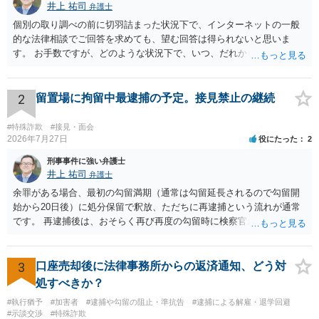
井上 祐司
弁護士
個別の取り調べの前に切羽詰まった状況下で、インターネットの一般
的な法律相談でご回答を求めても、望む回答は得られないと思いま
す。 お手数ですが、どのような状況下で、いつ、だれからどのような
経緯で口座の提供を頼まれ開設したか、それによる詐欺等の収益がど
の程度だと聞いているのかということについて、お近くで詳細な法律
相談を受けられたうえで対処方法を探された方がよいと思われます。
2
留置場に拘留中最逮捕の予定。接見禁止の継続
一般論でいえば、任意取り調べの場合、ＩＣレコーダーを持参して取
り調べ内容を録音することは必須だと考えます。
#特殊詐欺
#接見・面会
2026年7月27日
役にたった
2
刑事事件に強い弁護士
井上 祐司
弁護士
余罪がある場合、最初の勾留満期（通常は勾留延長されるので勾留開
始から20日後）に処分保留で釈放、ただちに再逮捕という流れが通常
です。 再逮捕後は、おそらく再び再度の勾留時に検察官が接見禁止を
請求し、そのまま接見禁止決定となる流れです。
3
口座売却後に法律事務所からの返済通知、どう対
処すべきか？
#執行猶予
#加害者
#逮捕や勾留の阻止・準抗告
#逮捕による解雇・退学回避
#示談交渉
#特殊詐欺