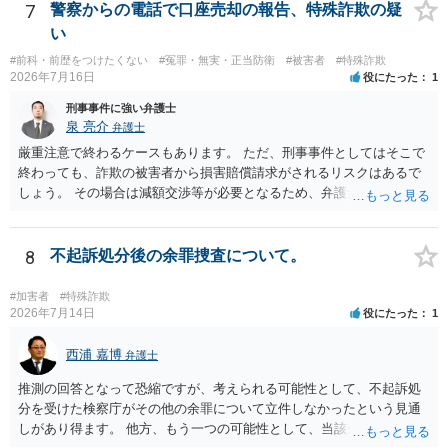
7
警察からの電話で口座売却の報告、特殊詐欺の疑
い
#前科・前歴をつけたくない
#冤罪・無実・正当防衛
#被害者
#特殊詐欺
2026年7月16日
役にたった
1
刑事事件に強い弁護士
泉 亮介
弁護士
厳重注意で終わるケースもあります。 ただ、刑事事件としてはそこで
終わっても、詐欺の被害者から損害賠償請求がされるリスクはあるで
しょう。 その場合は減額交渉等が必要となるため、弁護士を立てるか
ご自身で対応をされる必要が出てくるでしょう。
8
不起訴処分後の余罪捜査について。
#加害者
#特殊詐欺
2026年7月14日
役にたった
1
西浦 嘉博
弁護士
推測の回答となって恐縮ですが、考えられる可能性として、不起訴処
分を受けた検察庁がその他の余罪について立件しなかったという見通
しがあり得ます。 他方、もう一つの可能性として、当該余罪について