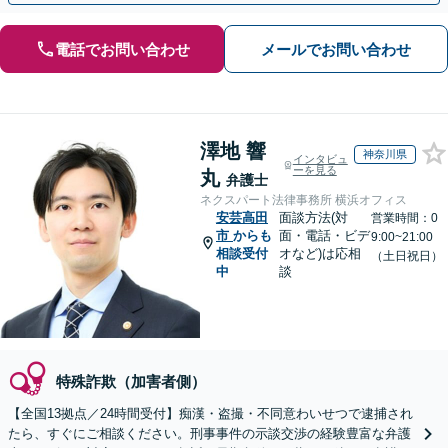
電話でお問い合わせ
メールでお問い合わせ
澤地 響
神奈川県
インタビュ
ーを見る
丸
弁護士
ネクスパート法律事務所 横浜オフィス
安芸高田
面談方法(対
営業時間：0
市
からも
面・電話・ビデ
9:00~21:00
相談受付
オなど)は応相
（土日祝日）
中
談
特殊詐欺（加害者側）
【全国13拠点／24時間受付】痴漢・盗撮・不同意わいせつで逮捕され
たら、すぐにご相談ください。刑事事件の示談交渉の経験豊富な弁護