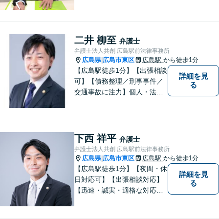
ます。
二井 柳至
弁護士
弁護士法人共創 広島駅前法律事務所
広島県
広島市東区
広島駅
から徒歩1分
|
【広島駅徒歩1分】【出張相談
詳細を見
可】【債務整理／刑事事件／
る
交通事故に注力】個人・法人
どちらも可◎依頼者がアクセ
スしやすい環境づくりに尽力
しています。すべての依頼者
の「平和」が実現できるよ
下西 祥平
弁護士
う、依頼者一人ひとりに寄り
弁護士法人共創 広島駅前法律事務所
添い、解決へ導きます。
広島県
広島市東区
広島駅
から徒歩1分
|
【広島駅徒歩1分】【夜間・休
詳細を見
日対応可】【出張相談対応】
る
【迅速・誠実・適格な対応】
弊事務所は、依頼者の皆様の
ための法律事務所です。皆様