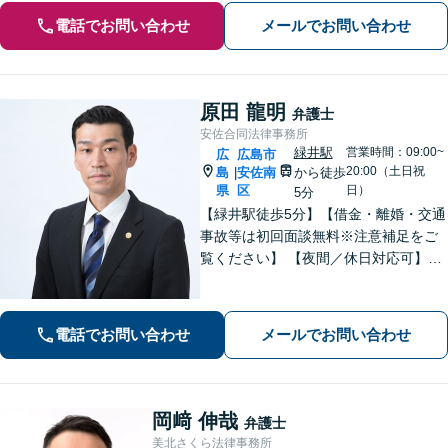
電話でお問い合わせ
メールでお問い合わせ
原田 龍明
弁護士
安佐合同法律事務所
緑井駅
営業時間：09:00~
広
広島市
20:00（土日祝
島
安佐南
から徒歩
|
県
区
日）
5分
【緑井駅徒歩5分】【借金・離婚・交通
事故等は初回面談無料※注意補足をご
覧ください】 【夜間／休日対応可】丁
寧なヒアリング／アドバイスでご相談
者様の利益を全力で守ります。あなた
を第一に考えたパートナー弁護士に。
電話でお問い合わせ
メールでお問い合わせ
早めのご相談が有利な解決の鍵です。
岡﨑 伸哉
弁護士
美北さくら法律事務所