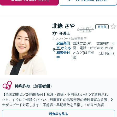
北條 さや
東京都
インタビュ
ーを見る
か
弁護士
ネクスパート法律事務所
安芸高田
面談方法(対
営業時間：0
市
からも
面・電話・ビデ
9:00~21:00
相談受付
オなど)は応相
（土日祝日）
中
談
特殊詐欺（加害者側）
【全国13拠点／24時間受付】痴漢・盗撮・不同意わいせつで逮捕され
たら、すぐにご相談ください。刑事事件の示談交渉の経験豊富な弁護
士がスピード対応します！不起訴・早期釈放を目指して粘りの弁護活
動を行います。
料金表を見る