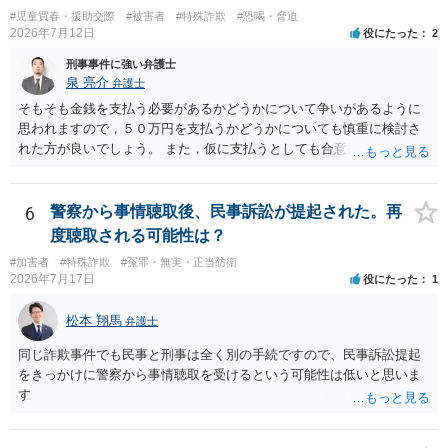
わるため、刑事事件に精通している弁護人を選任されることをお勧め
#児童買春・援助交際
#被害者
#特殊詐欺
#恐喝・脅迫
いたします。
2026年7月12日
役にたった
2
刑事事件に強い弁護士
泉 亮介
弁護士
そもそも金銭を支払う必要があるかどうかについて争いがあるように
思われますので，５０万円を支払うかどうかについても慎重に検討さ
れた方が良いでしょう。 また，仮に支払うとしても合意書を交わし，
清算条項等を入れた上で，相手との関係をしっかりと断てるように書
面を作成したうえで支払いをする必要があるでしょう。 一度弁護士に
相談をされた方が良いかと思われます。
6
警察から事情聴取後、民事訴訟が提起された。再
度聴取される可能性は？
#加害者
#特殊詐欺
#冤罪・無実・正当防衛
2026年7月17日
役にたった
1
松本 翔馬
弁護士
同じ詐欺事件でも民事と刑事は全く別の手続ですので、民事訴訟提起
をきっかけに警察から事情聴取を受けるという可能性は低いと思いま
す