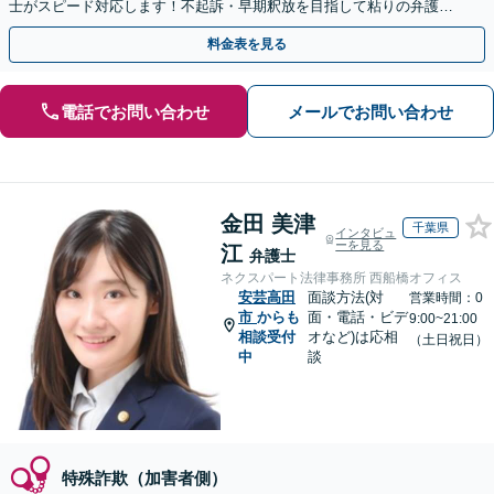
士がスピード対応します！不起訴・早期釈放を目指して粘りの弁護活
動を行います。
料金表を見る
電話でお問い合わせ
メールでお問い合わせ
金田 美津
千葉県
インタビュ
ーを見る
江
弁護士
ネクスパート法律事務所 西船橋オフィス
安芸高田
面談方法(対
営業時間：0
市
からも
面・電話・ビデ
9:00~21:00
相談受付
オなど)は応相
（土日祝日）
中
談
特殊詐欺（加害者側）