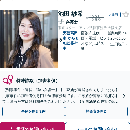
池田 紗希
大阪府
インタビュ
ーを見る
子
弁護士
東京スタートアップ法律事務所 大阪支店
安芸高田
面談方法(対
営業時間：0
市
からも
面・電話・ビデ
6:30~22:00
相談受付
オなど)は応相
（土日祝日）
中
談
特殊詐欺（加害者側）
【刑事事件・逮捕に強い弁護士】【ご家族が逮捕されてしまったら】
刑事事件の加害者側専門の法律事務所です。ご家族が警察に逮捕され
てしまった方は無料相談をご利用ください。【全国29拠点体制の広域
対応】【弁護士待機中/当日中の電話相談可(予約制)】
事例を見る(2件)
料金表を見る
電話でお問い合わせ
メールでお問い合わせ