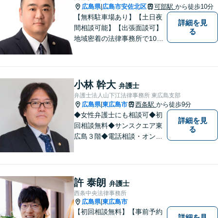
広島県
広島市安佐北区
可部駅
から徒歩10分
|
【無料駐車場あり】【土日夜
詳細を見
間相談可能】【出張面談可】
る
地域密着の法律事務所で10年
以上の解決実績！依頼者様に
寄り添い、問題解決を行いま
す。夜間・休日の対応、出張
面談も承っています！【借金
小林 幹大
弁護士
問題相談無料】
弁護士法人山下江法律事務所 東広島支部
広島県
東広島市
西条駅
から徒歩9分
|
◆女性弁護士にも相談可◆初
詳細を見
回相談無料◆サンスクエア東
る
広島３階◆電話相談・オンラ
イン相談可◆交通事故、相
続・遺言、離婚・不貞慰謝料
請求など民事一般に対応。 話
しにくいことも安心してご相
許 泰朗
弁護士
談ください。あなたの気持ち
西条中央法律事務所
に寄り添い、丁寧にお応えし
広島県
東広島市
|
ます。
【初回相談無料】【事前予約
詳細を見