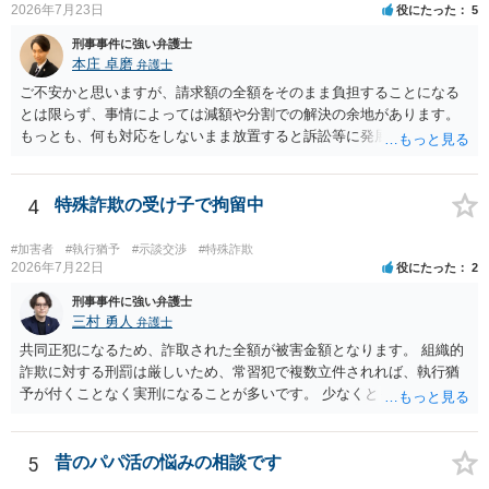
2026年7月23日
役にたった
5
刑事事件に強い弁護士
本庄 卓磨
弁護士
ご不安かと思いますが、請求額の全額をそのまま負担することになる
とは限らず、事情によっては減額や分割での解決の余地があります。
もっとも、何も対応をしないまま放置すると訴訟等に発展してしまう
可能性がありますので、お早めに弁護士にご相談されることをおすす
めします。
4
特殊詐欺の受け子で拘留中
#加害者
#執行猶予
#示談交渉
#特殊詐欺
2026年7月22日
役にたった
2
刑事事件に強い弁護士
三村 勇人
弁護士
共同正犯になるため、詐取された全額が被害金額となります。 組織的
詐欺に対する刑罰は厳しいため、常習犯で複数立件されれば、執行猶
予が付くことなく実刑になることが多いです。 少なくとも、執行猶予
を狙うのであれば、被害弁済を行うことがマストになるかと思いま
す。 弁護士を介して共犯者数人で被害弁済を行うこともあります。 保
釈申請については、共犯なので、全て公判請求されるまで難しいです
5
昔のパパ活の悩みの相談です
が、個別具体的な事情により異なります。 弁護方針により、結果が変