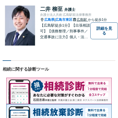
もお気軽に上記電話番号まで
お電話ください。
二井 柳至
弁護士
弁護士法人共創 広島駅前法律事務所
広島県
広島市東区
広島駅
から徒歩1分
|
【広島駅徒歩1分】【出張相談
詳細を見
可】【債務整理／刑事事件／
る
交通事故に注力】個人・法人
どちらも可◎依頼者がアクセ
スしやすい環境づくりに尽力
しています。すべての依頼者
の「平和」が実現できるよ
う、依頼者一人ひとりに寄り
相続に関する診断ツール
添い、解決へ導きます。