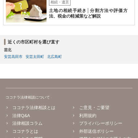
相続・遺言
土地の相続手続き│分割方法や評価方
法、税金の軽減策など解説
近くの市区町村を選び直す
芸北
安芸高田市
安芸太田町
北広島町
ココナラ法律相談について
ココナラ法律相談とは
ご意見・ご要望
法律Q&A
利用規約
法律相談コラム
プライバシーポリシー
ココナラとは
外部送信ポリシー