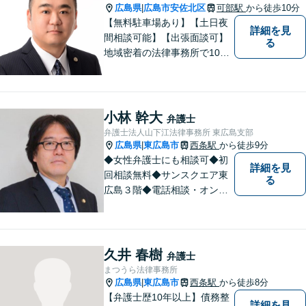
広島県
広島市安佐北区
可部駅
から徒歩10分
|
【無料駐車場あり】【土日夜
詳細を見
間相談可能】【出張面談可】
る
地域密着の法律事務所で10年
以上の解決実績！依頼者様に
寄り添い、問題解決を行いま
す。夜間・休日の対応、出張
面談も承っています！【借金
小林 幹大
弁護士
問題相談無料】
弁護士法人山下江法律事務所 東広島支部
広島県
東広島市
西条駅
から徒歩9分
|
◆女性弁護士にも相談可◆初
詳細を見
回相談無料◆サンスクエア東
る
広島３階◆電話相談・オンラ
イン相談可◆交通事故、相
続・遺言、離婚・不貞慰謝料
請求など民事一般に対応。 話
しにくいことも安心してご相
久井 春樹
弁護士
談ください。あなたの気持ち
まつうら法律事務所
に寄り添い、丁寧にお応えし
広島県
東広島市
西条駅
から徒歩8分
|
ます。
【弁護士歴10年以上】債務整
詳細を見