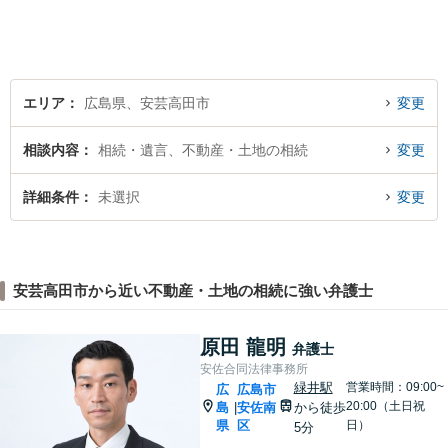
エリア
広島県、安芸高田市
変更
相談内容
相続・遺言、不動産・土地の相続
変更
詳細条件
未選択
変更
安芸高田市から近い不動産・土地の相続に強い弁護士
原田 龍明
弁護士
安佐合同法律事務所
緑井駅
営業時間：09:00~
広
広島市
20:00（土日祝
島
安佐南
から徒歩
|
県
区
日）
5分