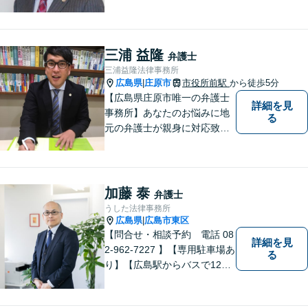
談可◆夜間相談可◆相続、交
通事故、離婚、不貞慰謝料請
求、企業法務等。広島市北部
地域の皆様に寄り添い、地域
三浦 益隆
弁護士
密着型の法律事務所としてよ
三浦益隆法律事務所
り身近な法的サービスを提供
広島県
庄原市
市役所前駅
から徒歩5分
|
します。
【広島県庄原市唯一の弁護士
詳細を見
事務所】あなたのお悩みに地
る
元の弁護士が親身に対応致し
ます。
加藤 泰
弁護士
うした法律事務所
広島県
広島市東区
|
【問合せ・相談予約 電話 08
詳細を見
2-962-7227 】【専用駐車場あ
る
り】【広島駅からバスで12
分】 相続事件に力をいれてい
ます。お近くの方も遠方の方