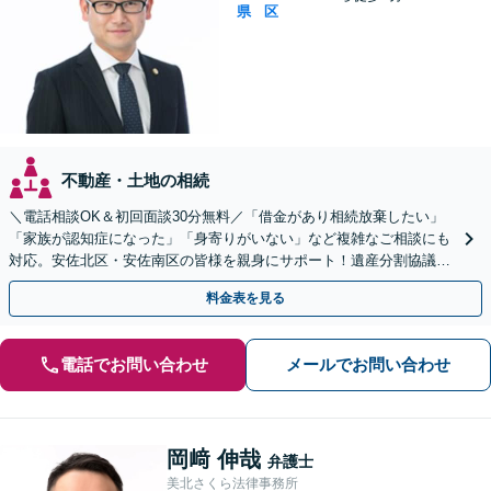
県
区
不動産・土地の相続
＼電話相談OK＆初回面談30分無料／「借金があり相続放棄したい」
「家族が認知症になった」「身寄りがいない」など複雑なご相談にも
対応。安佐北区・安佐南区の皆様を親身にサポート！遺産分割協議や
調停、遺言書作成、成年後見申し立て【JR緑井駅5分】
料金表を見る
電話でお問い合わせ
メールでお問い合わせ
岡﨑 伸哉
弁護士
美北さくら法律事務所