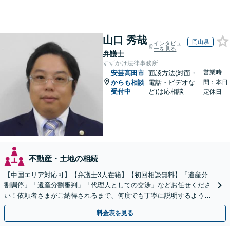
山口 秀哉
岡山県
インタビュ
ーを見る
弁護士
すずかけ法律事務所
営業時
安芸高田市
面談方法(対面・
からも相談
電話・ビデオな
間：本日
受付中
ど)は応相談
定休日
不動産・土地の相続
【中国エリア対応可】【弁護士3人在籍】【初回相談無料】「遺産分
割調停」「遺産分割審判」「代理人としての交渉」などお任せくださ
い！依頼者さまがご納得されるまで、何度でも丁寧に説明するよう心
掛けています【土日祝／夜間対応可】【当日／電話相談可】
料金表を見る