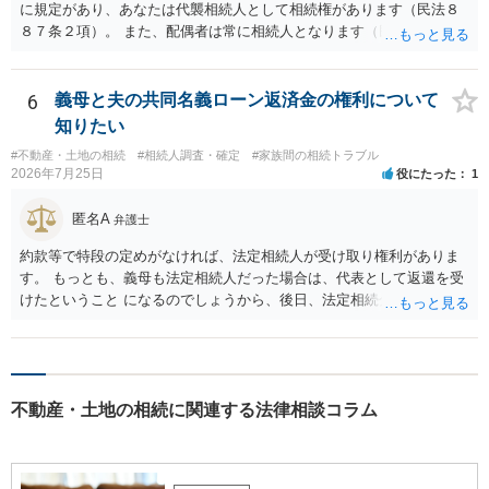
に規定があり、あなたは代襲相続人として相続権があります（民法８
８７条２項）。 また、配偶者は常に相続人となります（民法８９０
条）。 「祖父の子供３人」の方の配偶者がご健在であれば、その方に
も相続権があります。つまり、孫５人に加えて「おじ又はおば」にも
相続権がある可能性があります。
6
義母と夫の共同名義ローン返済金の権利について
知りたい
#不動産・土地の相続
#相続人調査・確定
#家族間の相続トラブル
2026年7月25日
役にたった
1
匿名A
弁護士
約款等で特段の定めがなければ、法定相続人が受け取り権利がありま
す。 もっとも、義母も法定相続人だった場合は、代表として返還を受
けたということ になるのでしょうから、後日、法定相続分に基づいて
精算を求めることは可能と思います。
不動産・土地の相続に関連する法律相談コラム