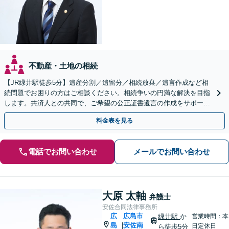
不動産・土地の相続
【JR緑井駅徒歩5分】遺産分割／遺留分／相続放棄／遺言作成など相
続問題でお困りの方はご相談ください。相続争いの円満な解決を目指
します。共済人との共同で、ご希望の公正証書遺言の作成をサポート
【完全個室】
料金表を見る
電話でお問い合わせ
メールでお問い合わせ
大原 太軸
弁護士
安佐合同法律事務所
広
広島市
緑井駅
か
営業時間：本
島
安佐南
|
日定休日
ら徒歩5分