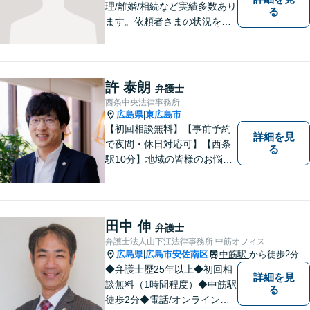
理/離婚/相続など実績多数あり
る
ます。依頼者さまの状況を十
分にヒアリングし、これまで
の知見をもとにあらゆる観点
から解決策をご提案してまい
ります。【ＪＲ「西条駅」か
許 泰朗
弁護士
ら8分】【駐車場あり】
西条中央法律事務所
広島県
東広島市
|
【初回相談無料】【事前予約
詳細を見
で夜間・休日対応可】【西条
る
駅10分】地域の皆様のお悩み
に親身になって対応します。
離婚・債務整理・刑事事件・
相続など、お一人で抱えず是
非ご相談にいらしてくださ
田中 伸
弁護士
い。
弁護士法人山下江法律事務所 中筋オフィス
広島県
広島市安佐南区
中筋駅
から徒歩2分
|
◆弁護士歴25年以上◆初回相
詳細を見
談無料（1時間程度）◆中筋駅
る
徒歩2分◆電話/オンライン相