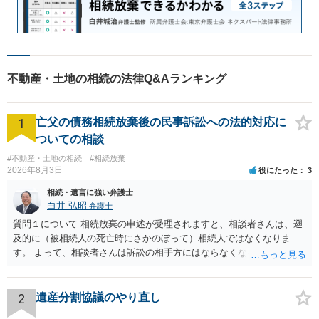
不動産・土地の相続の法律Q&Aランキング
1
亡父の債務相続放棄後の民事訴訟への法的対応に
ついての相談
#不動産・土地の相続
#相続放棄
2026年8月3日
役にたった
3
相続・遺言に強い弁護士
白井 弘昭
弁護士
質問１について 相続放棄の申述が受理されますと、相談者さんは、遡
及的に（被相続人の死亡時にさかのぼって）相続人ではなくなりま
す。 よって、相談者さんは訴訟の相手方にはならなくなるので（明け
渡し請求の対象ではなくなるので）請求棄却となります。 相続放棄受
理証明を家庭裁判所で取得し、コピーを答弁書に添えて裁判所に提出
してください。 質問２について 請求棄却を求める答弁書を提出すれ
2
遺産分割協議のやり直し
ば、第１回期日は出席する必要がありません。その日は差支え（用事