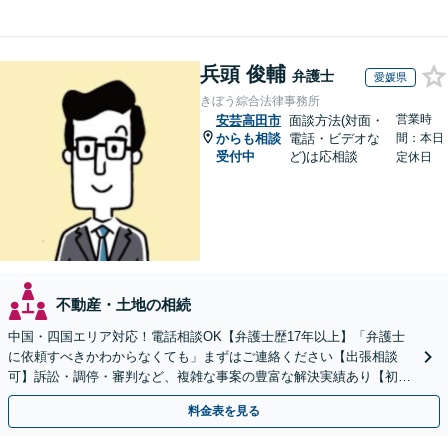
兵頭 俊輔
弁護士
愛媛県
きぼう綜合法律事務所
営業時
安芸高田市
面談方法(対面・
からも相談
電話・ビデオな
間：本日
受付中
ど)は応相談
定休日
不動産・土地の相続
中国・四国エリア対応！電話相談OK【弁護士歴17年以上】「弁護士
に依頼すべきかわからなくても」まずはご連絡ください【出張相談
可】訴訟・調停・審判など、複雑な事案の豊富な解決実績あり【初回
相談無料】初回面談のみで解決できるケースもあります
料金表を見る