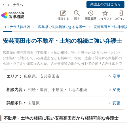
弁護士の方はこちら
ココナラへ
投稿する
探す
閲覧履歴
マイリスト
ログイン
ココナラ法律相談
広島県で法律相談できる弁護士
安芸高田市で法律相
安芸高田市の不動産・土地の相続に強い弁護士
広島県の安芸高田市で不動産・土地の相続に強い弁護士が1名見つかりました。
分割払いに対応している弁護士なども掲載中。相続・遺言に関係する家族間の
相続トラブルや認知症の相続、遺産分割等の細かな分野での絞り込み検索もで
き便利です。特にみぞて法律事務所の溝手 康史弁護士のプロフィール情報や弁
護士費用、強みなどが注目されています。『安芸高田市で土日や夜間に発生し
エリア
広島県、安芸高田市
変更
た不動産・土地の相続のトラブルを今すぐに弁護士に相談したい』『不動産・
土地の相続のトラブル解決の実績豊富な近くの弁護士を検索したい』『初回相
相談内容
相続・遺言、不動産・土地の相続
変更
談無料で不動産・土地の相続を法律相談できる安芸高田市内の弁護士に相談予
約したい』などでお困りの相談者さんにおすすめです。
詳細条件
未選択
変更
不動産・土地の相続に強い安芸高田市から相談可能な弁護士