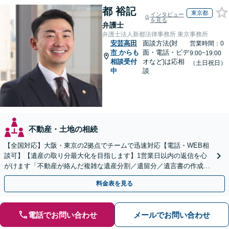
都 裕記
東京都
インタビュー
を見る
弁護士
弁護士法人新都法律事務所 東京事務所
安芸高田
面談方法(対
営業時間：0
市
からも
面・電話・ビデ
9:00~19:00
相談受付
オなど)は応相
（土日祝日）
中
談
不動産・土地の相続
【全国対応】大阪・東京の2拠点でチームで迅速対応【電話・WEB相
談可】【遺産の取り分最大化を目指します】1営業日以内の返信を心
がけます「不動産が絡んだ複雑な遺産分割／遺留分／遺言書の作成・
執行／事業承継など、お任せください」【休日相談あり】
料金表を見る
電話でお問い合わせ
メールでお問い合わせ