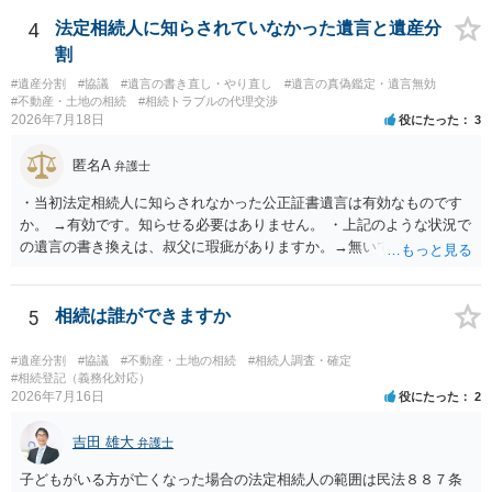
能と思われます。時間が思った以上にないので必要書類をてきぱきと
揃える必要があります。その点是非御注意ください。
4
法定相続人に知らされていなかった遺言と遺産分
割
#遺産分割
#協議
#遺言の書き直し・やり直し
#遺言の真偽鑑定・遺言無効
#不動産・土地の相続
#相続トラブルの代理交渉
2026年7月18日
役にたった
3
匿名A
弁護士
・当初法定相続人に知らされなかった公正証書遺言は有効なものです
か。 →有効です。知らせる必要はありません。 ・上記のような状況で
の遺言の書き換えは、叔父に瑕疵がありますか。→無いです。 ・分割
する場合の比率は、現状で、客観的に見てどの程度が妥当と考えられ
ますか。 →本人が自由に決められますので、どこが妥当とは言えない
です。客観的な基準もありません。 ・できれば穏やかに、分割を拒否
5
相続は誰ができますか
することはできますか。 →分割を拒否するということは、遺産はいら
ないということでしょうか。遺言で、受取を指定されててもいらない
#遺産分割
#協議
#不動産・土地の相続
#相続人調査・確定
と拒否することはできます。理由を説明する必要はありません。
#相続登記（義務化対応）
2026年7月16日
役にたった
2
吉田 雄大
弁護士
子どもがいる方が亡くなった場合の法定相続人の範囲は民法８８７条