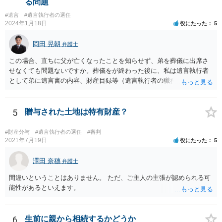
る問題
#遺言
#遺言執行者の選任
2024年1月18日
役にたった
5
岡田 晃朝
弁護士
この場合、直ちに父が亡くなったことを知らせず、弟を葬儀に出席さ
せなくても問題ないですか。葬儀をが終わった後に、私は遺言執行者
として弟に遺言書の内容、財産目録等（遺言執行者の職務）を知らせ
ればよいですか。 葬儀は喪主が主催する行事ですから、誰を参加させ
るかは喪主の自由です。 呼ばなくてもかまいません。 そもそも、そう
いう法律関係にありません。 遺言の内容と遺産の総額の通知、公正証
5
贈与された土地は特有財産？
書でない場合は遺言の検認については、執行者に通知義務があるの
で、対応しましょう。 そのあとは遺留分の請求などがあればそれへの
#財産分与
#遺言執行者の選任
#審判
対応となるでしょう。
2021年7月19日
役にたった
5
澤田 奈穗
弁護士
間違いということはありません。 ただ、ご主人の主張が認められる可
能性があるといえます。
6
生前に親から相続するかどうか