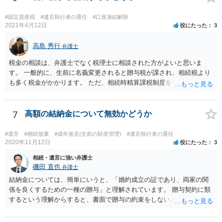
#固定資産税
#遺言執行者の選任
#口座凍結解除
2021年4月12日
役にたった
3
高島 秀行
弁護士
税金の相談は、弁護士でなく税理士に相談された方がよいと思いま
す。 一般的に、生前に名義変更されると贈与税が課され、相続税より
も多く税金がかかります。 ただ、相続時精算課税制度を取れば、実質
的に相続税と同等の税金で済む可能性があります。 実際に税理士にど
ういう場合にどれくらい税金がかかるか計算してもらって どういう方
針を取るか決められたらよいと思います。
7
高額の結納金について無効かどうか
#遺言
#相続放棄
#成年後見(生前の財産管理)
#遺言執行者の選任
2020年11月12日
役にたった
3
相続・遺言に強い弁護士
磯田 直也
弁護士
結納金については、簡単にいうと、「婚約成立の証であり、両家の関
係を良くするための一種の贈与」と理解されています。 贈与契約に類
するという理解からすると、書面で贈与の約束をしないと相手方は支
払いを請求できません。 反面、実際に支払ったあとから返金を求める
ことは困難です。 くれぐれも今後お気をつけください。 弁護士に対応