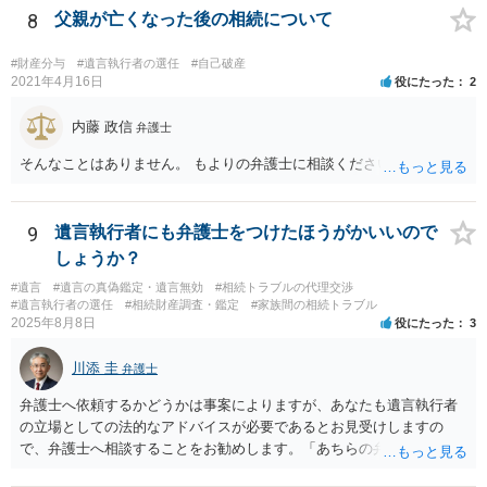
を依頼されるのも悪くはありませんが、感情的な理由が強いと思いま
8
父親が亡くなった後の相続について
すので法的観点から説得を試みても解決は難しいように思います。
#財産分与
#遺言執行者の選任
#自己破産
2021年4月16日
役にたった
2
内藤 政信
弁護士
そんなことはありません。 もよりの弁護士に相談ください。
9
遺言執行者にも弁護士をつけたほうがかいいので
しょうか？
#遺言
#遺言の真偽鑑定・遺言無効
#相続トラブルの代理交渉
#遺言執行者の選任
#相続財産調査・鑑定
#家族間の相続トラブル
2025年8月8日
役にたった
3
川添 圭
弁護士
弁護士へ依頼するかどうかは事案によりますが、あなたも遺言執行者
の立場としての法的なアドバイスが必要であるとお見受けしますの
で、弁護士へ相談することをお勧めします。「あちらの弁護士」（元
嫁と娘の弁護士のことでしょうか）へ聴いても、自分に有利な主張や