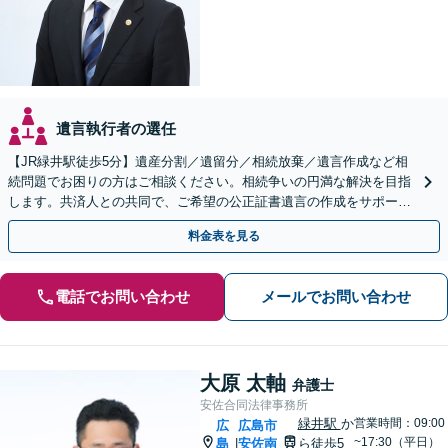
遺言執行者の選任
【JR緑井駅徒歩5分】遺産分割／遺留分／相続放棄／遺言作成など相
続問題でお困りの方はご相談ください。相続争いの円満な解決を目指
します。共済人との共同で、ご希望の公正証書遺言の作成をサポート
【完全個室】
料金表を見る
電話でお問い合わせ
メールでお問い合わせ
大原 太軸
弁護士
安佐合同法律事務所
緑井駅
か
営業時間：09:00
広
広島市
~17:30（平日）
島
安佐南
ら徒歩5
|