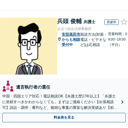
兵頭 俊輔
弁護士
愛媛県
きぼう綜合法律事務所
営業時間：0
安芸高田市
面談方法(対面・
からも相談
電話・ビデオな
9:00~18:00
受付中
ど)は応相談
（平日）
遺言執行者の選任
中国・四国エリア対応！電話相談OK【弁護士歴17年以上】「弁護士
に依頼すべきかわからなくても」まずはご連絡ください【出張相談
可】訴訟・調停・審判など、複雑な事案の豊富な解決実績あり【初回
相談無料】初回面談のみで解決できるケースもあります
料金表を見る