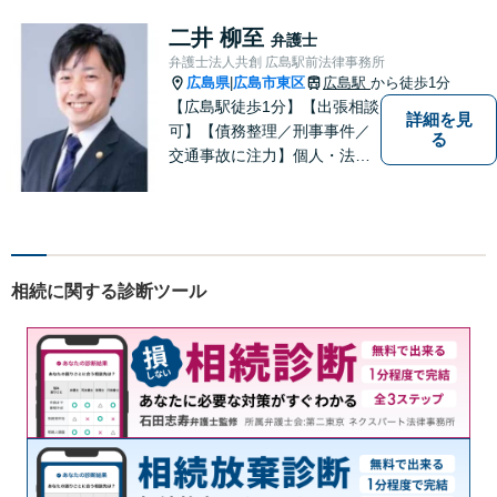
もお気軽に上記電話番号まで
お電話ください。
二井 柳至
弁護士
弁護士法人共創 広島駅前法律事務所
広島県
広島市東区
広島駅
から徒歩1分
|
【広島駅徒歩1分】【出張相談
詳細を見
可】【債務整理／刑事事件／
る
交通事故に注力】個人・法人
どちらも可◎依頼者がアクセ
スしやすい環境づくりに尽力
しています。すべての依頼者
の「平和」が実現できるよ
う、依頼者一人ひとりに寄り
相続に関する診断ツール
添い、解決へ導きます。