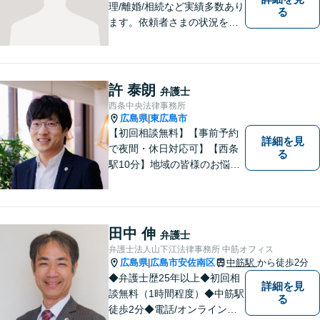
理/離婚/相続など実績多数あり
る
ます。依頼者さまの状況を十
分にヒアリングし、これまで
の知見をもとにあらゆる観点
から解決策をご提案してまい
ります。【ＪＲ「西条駅」か
許 泰朗
弁護士
ら8分】【駐車場あり】
西条中央法律事務所
広島県
東広島市
|
【初回相談無料】【事前予約
詳細を見
で夜間・休日対応可】【西条
る
駅10分】地域の皆様のお悩み
に親身になって対応します。
離婚・債務整理・刑事事件・
相続など、お一人で抱えず是
非ご相談にいらしてくださ
田中 伸
弁護士
い。
弁護士法人山下江法律事務所 中筋オフィス
広島県
広島市安佐南区
中筋駅
から徒歩2分
|
◆弁護士歴25年以上◆初回相
詳細を見
談無料（1時間程度）◆中筋駅
る
徒歩2分◆電話/オンライン相