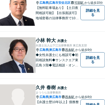
広島県
広島市安佐北区
可部駅
から徒歩10分
|
【無料駐車場あり】【土日夜
詳細を見
間相談可能】【出張面談可】
る
地域密着の法律事務所で10年
以上の解決実績！依頼者様に
寄り添い、問題解決を行いま
す。夜間・休日の対応、出張
面談も承っています！【借金
小林 幹大
弁護士
問題相談無料】
弁護士法人山下江法律事務所 東広島支部
広島県
東広島市
西条駅
から徒歩9分
|
◆女性弁護士にも相談可◆初
詳細を見
回相談無料◆サンスクエア東
る
広島３階◆電話相談・オンラ
イン相談可◆交通事故、相
続・遺言、離婚・不貞慰謝料
請求など民事一般に対応。 話
しにくいことも安心してご相
久井 春樹
弁護士
談ください。あなたの気持ち
まつうら法律事務所
に寄り添い、丁寧にお応えし
広島県
東広島市
西条駅
から徒歩8分
|
ます。
【弁護士歴10年以上】債務整
詳細を見