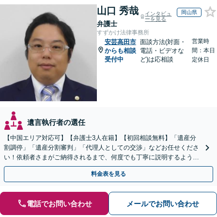
山口 秀哉
岡山県
インタビュ
ーを見る
弁護士
すずかけ法律事務所
営業時
安芸高田市
面談方法(対面・
からも相談
電話・ビデオな
間：本日
受付中
ど)は応相談
定休日
遺言執行者の選任
【中国エリア対応可】【弁護士3人在籍】【初回相談無料】「遺産分
割調停」「遺産分割審判」「代理人としての交渉」などお任せくださ
い！依頼者さまがご納得されるまで、何度でも丁寧に説明するよう心
掛けています【土日祝／夜間対応可】【当日／電話相談可】
料金表を見る
電話でお問い合わせ
メールでお問い合わせ