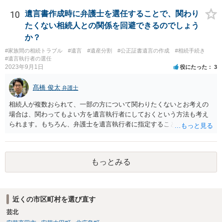
誘導しかしてこないと思います。
10
遺言書作成時に弁護士を選任することで、関わり
たくない相続人との関係を回避できるのでしょう
か？
#家族間の相続トラブル
#遺言
#遺産分割
#公正証書遺言の作成
#相続手続き
#遺言執行者の選任
2023年9月1日
役にたった
3
髙橋 俊太
弁護士
相続人が複数おられて、一部の方について関わりたくないとお考えの
場合は、関わってもよい方を遺言執行者にしておくという方法も考え
られます。もちろん、弁護士を遺言執行者に指定することもできます
が、（関わってもよい）相続人を遺言執行者に指定しておいて、その
方に再委任の権限を付与しておくという方法もあります。 一度、弁護
士に直接ご相談されることをお勧めいたします。
もっとみる
近くの市区町村を選び直す
芸北