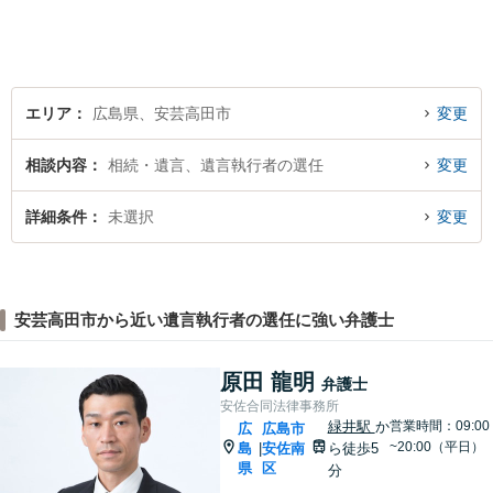
エリア
広島県、安芸高田市
変更
相談内容
相続・遺言、遺言執行者の選任
変更
詳細条件
未選択
変更
安芸高田市から近い遺言執行者の選任に強い弁護士
原田 龍明
弁護士
安佐合同法律事務所
緑井駅
か
営業時間：09:00
広
広島市
~20:00（平日）
島
安佐南
ら徒歩5
|
県
区
分