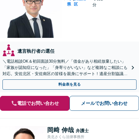
県
区
分
遺言執行者の選任
＼電話相談OK＆初回面談30分無料／「借金があり相続放棄したい」
「家族が認知症になった」「身寄りがいない」など複雑なご相談にも
対応。安佐北区・安佐南区の皆様を親身にサポート！遺産分割協議や
調停、遺言書作成、成年後見申し立て【JR緑井駅5分】
料金表を見る
電話でお問い合わせ
メールでお問い合わせ
岡﨑 伸哉
弁護士
美北さくら法律事務所