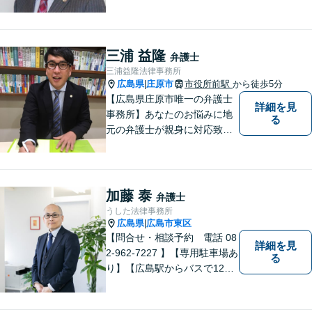
談可◆夜間相談可◆相続、交
通事故、離婚、不貞慰謝料請
求、企業法務等。広島市北部
地域の皆様に寄り添い、地域
三浦 益隆
弁護士
密着型の法律事務所としてよ
三浦益隆法律事務所
り身近な法的サービスを提供
広島県
庄原市
市役所前駅
から徒歩5分
|
します。
【広島県庄原市唯一の弁護士
詳細を見
事務所】あなたのお悩みに地
る
元の弁護士が親身に対応致し
ます。
加藤 泰
弁護士
うした法律事務所
広島県
広島市東区
|
【問合せ・相談予約 電話 08
詳細を見
2-962-7227 】【専用駐車場あ
る
り】【広島駅からバスで12
分】 相続事件に力をいれてい
ます。お近くの方も遠方の方