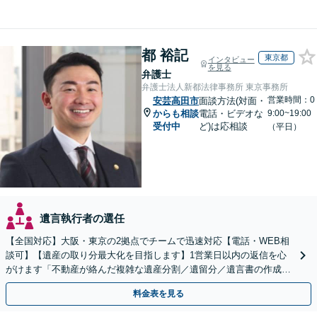
都 裕記
東京都
インタビュー
を見る
弁護士
弁護士法人新都法律事務所 東京事務所
営業時間：0
安芸高田市
面談方法(対面・
からも相談
電話・ビデオな
9:00~19:00
受付中
ど)は応相談
（平日）
遺言執行者の選任
【全国対応】大阪・東京の2拠点でチームで迅速対応【電話・WEB相
談可】【遺産の取り分最大化を目指します】1営業日以内の返信を心
がけます「不動産が絡んだ複雑な遺産分割／遺留分／遺言書の作成・
執行／事業承継など、お任せください」【休日相談あり】
料金表を見る