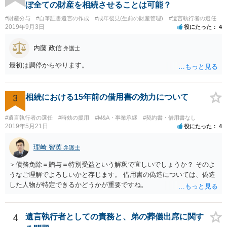
ぼ全ての財産を相続させることは可能？
#財産分与
#自筆証書遺言の作成
#成年後見(生前の財産管理)
#遺言執行者の選任
2019年9月3日
役にたった
4
内藤 政信
弁護士
最初は調停からやります。
3
相続における15年前の借用書の効力について
#遺言執行者の選任
#時効の援用
#M&A・事業承継
#契約書・借用書なし
2019年5月21日
役にたった
4
理崎 智英
弁護士
＞債務免除＝贈与＝特別受益という解釈で宜しいでしょうか？ そのよ
うなご理解でよろしいかと存じます。 借用書の偽造については、偽造
した人物が特定できるかどうかが重要ですね。
4
遺言執行者としての責務と、弟の葬儀出席に関す