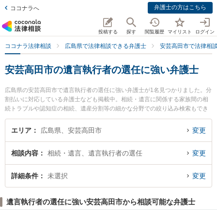
弁護士の方はこちら
ココナラへ
投稿する
探す
閲覧履歴
マイリスト
ログイン
ココナラ法律相談
広島県で法律相談できる弁護士
安芸高田市で法律相
安芸高田市の遺言執行者の選任に強い弁護士
広島県の安芸高田市で遺言執行者の選任に強い弁護士が1名見つかりました。分
割払いに対応している弁護士なども掲載中。相続・遺言に関係する家族間の相
続トラブルや認知症の相続、遺産分割等の細かな分野での絞り込み検索もでき
便利です。特にみぞて法律事務所の溝手 康史弁護士のプロフィール情報や弁護
士費用、強みなどが注目されています。『安芸高田市で土日や夜間に発生した
エリア
広島県、安芸高田市
変更
遺言執行者の選任のトラブルを今すぐに弁護士に相談したい』『遺言執行者の
選任のトラブル解決の実績豊富な近くの弁護士を検索したい』『初回相談無料
相談内容
相続・遺言、遺言執行者の選任
変更
で遺言執行者の選任を法律相談できる安芸高田市内の弁護士に相談予約した
い』などでお困りの相談者さんにおすすめです。
詳細条件
未選択
変更
遺言執行者の選任に強い安芸高田市から相談可能な弁護士