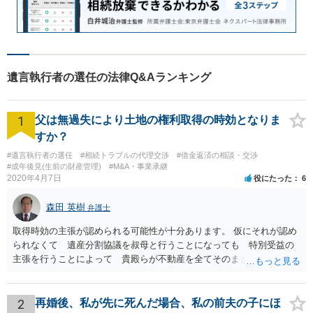
遺言執行者の選任の法律Q&Aランキング
1
父は無過失により土地の権利取得の時効となりま
すか？
#遺言執行者の選任
#相続トラブルの代理交渉
#借金返済の相談・交渉
#成年後見(生前の財産管理)
#M&A・事業承継
2020年4月7日
役にたった
6
森田 英樹
弁護士
取得時効の主張が認められる可能性が十分あります。 仮にそれが認め
られなくて 遺産分割協議を叔母と行うことになっても 特別受益の
主張を行うことによって 貴殿らが不動産を全てそのまま取得できる
ことが可能でしょう。
2
再婚後、私が先に死んだ場合、私の前夫の子にほ