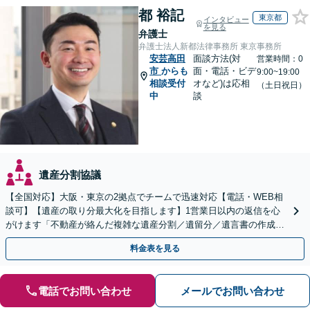
都 裕記
東京都
インタビュー
を見る
弁護士
弁護士法人新都法律事務所 東京事務所
安芸高田
面談方法(対
営業時間：0
市
からも
面・電話・ビデ
9:00~19:00
相談受付
オなど)は応相
（土日祝日）
中
談
遺産分割協議
【全国対応】大阪・東京の2拠点でチームで迅速対応【電話・WEB相
談可】【遺産の取り分最大化を目指します】1営業日以内の返信を心
がけます「不動産が絡んだ複雑な遺産分割／遺留分／遺言書の作成・
執行／事業承継など、お任せください」【休日相談あり】
料金表を見る
電話でお問い合わせ
メールでお問い合わせ