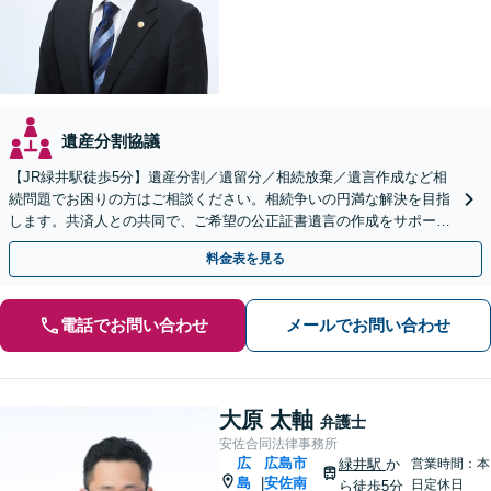
遺産分割協議
【JR緑井駅徒歩5分】遺産分割／遺留分／相続放棄／遺言作成など相
続問題でお困りの方はご相談ください。相続争いの円満な解決を目指
します。共済人との共同で、ご希望の公正証書遺言の作成をサポート
【完全個室】
料金表を見る
電話でお問い合わせ
メールでお問い合わせ
大原 太軸
弁護士
安佐合同法律事務所
広
広島市
緑井駅
か
営業時間：本
島
安佐南
|
日定休日
ら徒歩5分