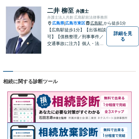
もお気軽に上記電話番号まで
お電話ください。
二井 柳至
弁護士
弁護士法人共創 広島駅前法律事務所
広島県
広島市東区
広島駅
から徒歩1分
|
【広島駅徒歩1分】【出張相談
詳細を見
可】【債務整理／刑事事件／
る
交通事故に注力】個人・法人
どちらも可◎依頼者がアクセ
スしやすい環境づくりに尽力
しています。すべての依頼者
の「平和」が実現できるよ
う、依頼者一人ひとりに寄り
相続に関する診断ツール
添い、解決へ導きます。