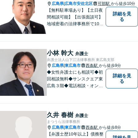
広島県
広島市安佐北区
可部駅
から徒歩10分
|
【無料駐車場あり】【土日夜
詳細を見
間相談可能】【出張面談可】
る
地域密着の法律事務所で10年
以上の解決実績！依頼者様に
寄り添い、問題解決を行いま
す。夜間・休日の対応、出張
面談も承っています！【借金
小林 幹大
弁護士
問題相談無料】
弁護士法人山下江法律事務所 東広島支部
広島県
東広島市
西条駅
から徒歩9分
|
◆女性弁護士にも相談可◆初
詳細を見
回相談無料◆サンスクエア東
る
広島３階◆電話相談・オンラ
イン相談可◆交通事故、相
続・遺言、離婚・不貞慰謝料
請求など民事一般に対応。 話
しにくいことも安心してご相
久井 春樹
弁護士
談ください。あなたの気持ち
まつうら法律事務所
に寄り添い、丁寧にお応えし
広島県
東広島市
西条駅
から徒歩8分
|
ます。
【弁護士歴10年以上】債務整
詳細を見