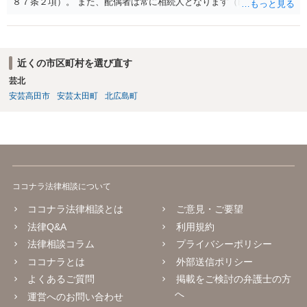
８７条２項）。 また、配偶者は常に相続人となります（民法８９０
条）。 「祖父の子供３人」の方の配偶者がご健在であれば、その方に
も相続権があります。つまり、孫５人に加えて「おじ又はおば」にも
相続権がある可能性があります。
近くの市区町村を選び直す
芸北
安芸高田市
安芸太田町
北広島町
ココナラ法律相談について
ココナラ法律相談とは
ご意見・ご要望
法律Q&A
利用規約
法律相談コラム
プライバシーポリシー
ココナラとは
外部送信ポリシー
よくあるご質問
掲載をご検討の弁護士の方
へ
運営へのお問い合わせ