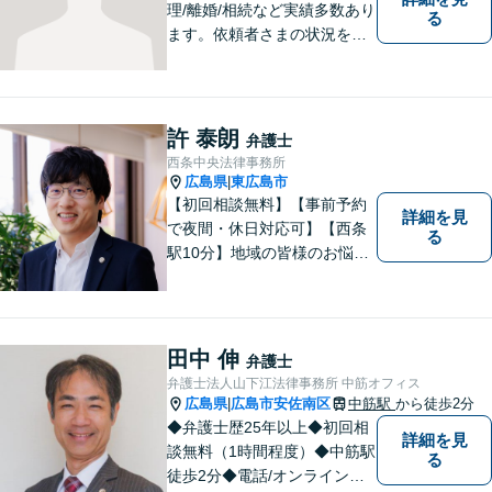
理/離婚/相続など実績多数あり
る
ます。依頼者さまの状況を十
分にヒアリングし、これまで
の知見をもとにあらゆる観点
から解決策をご提案してまい
ります。【ＪＲ「西条駅」か
許 泰朗
弁護士
ら8分】【駐車場あり】
西条中央法律事務所
広島県
東広島市
|
【初回相談無料】【事前予約
詳細を見
で夜間・休日対応可】【西条
る
駅10分】地域の皆様のお悩み
に親身になって対応します。
離婚・債務整理・刑事事件・
相続など、お一人で抱えず是
非ご相談にいらしてくださ
田中 伸
弁護士
い。
弁護士法人山下江法律事務所 中筋オフィス
広島県
広島市安佐南区
中筋駅
から徒歩2分
|
◆弁護士歴25年以上◆初回相
詳細を見
談無料（1時間程度）◆中筋駅
る
徒歩2分◆電話/オンライン相