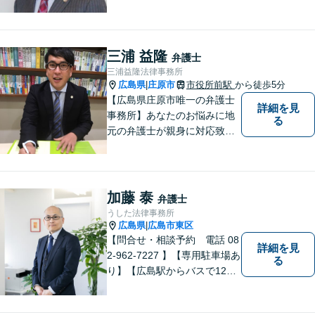
談可◆夜間相談可◆相続、交
通事故、離婚、不貞慰謝料請
求、企業法務等。広島市北部
地域の皆様に寄り添い、地域
三浦 益隆
弁護士
密着型の法律事務所としてよ
三浦益隆法律事務所
り身近な法的サービスを提供
広島県
庄原市
市役所前駅
から徒歩5分
|
します。
【広島県庄原市唯一の弁護士
詳細を見
事務所】あなたのお悩みに地
る
元の弁護士が親身に対応致し
ます。
加藤 泰
弁護士
うした法律事務所
広島県
広島市東区
|
【問合せ・相談予約 電話 08
詳細を見
2-962-7227 】【専用駐車場あ
る
り】【広島駅からバスで12
分】 相続事件に力をいれてい
ます。お近くの方も遠方の方