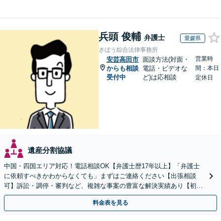
兵頭 俊輔
弁護士
愛媛県
きぼう綜合法律事務所
営業時
安芸高田市
面談方法(対面・
からも相談
電話・ビデオな
間：本日
受付中
ど)は応相談
定休日
遺産分割協議
中国・四国エリア対応！電話相談OK【弁護士歴17年以上】「弁護士
に依頼すべきかわからなくても」まずはご連絡ください【出張相談
可】訴訟・調停・審判など、複雑な事案の豊富な解決実績あり【初回
相談無料】初回面談のみで解決できるケースもあります
料金表を見る