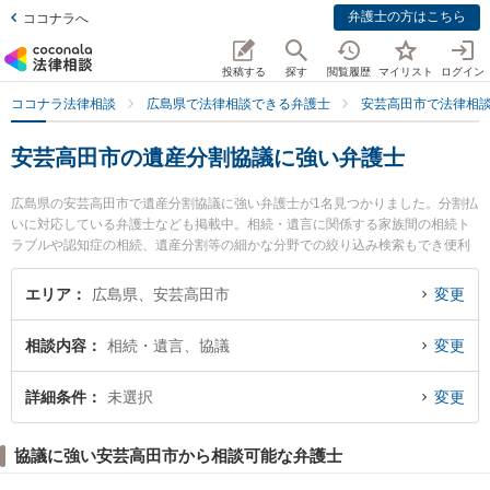
弁護士の方はこちら
ココナラへ
投稿する
探す
閲覧履歴
マイリスト
ログイン
ココナラ法律相談
広島県で法律相談できる弁護士
安芸高田市で法律相
安芸高田市の遺産分割協議に強い弁護士
広島県の安芸高田市で遺産分割協議に強い弁護士が1名見つかりました。分割払
いに対応している弁護士なども掲載中。相続・遺言に関係する家族間の相続ト
ラブルや認知症の相続、遺産分割等の細かな分野での絞り込み検索もでき便利
です。特にみぞて法律事務所の溝手 康史弁護士のプロフィール情報や弁護士費
用、強みなどが注目されています。『安芸高田市で土日や夜間に発生した遺産
エリア
広島県、安芸高田市
変更
分割協議のトラブルを今すぐに弁護士に相談したい』『遺産分割協議のトラブ
ル解決の実績豊富な近くの弁護士を検索したい』『初回相談無料で遺産分割協
相談内容
相続・遺言、協議
変更
議を法律相談できる安芸高田市内の弁護士に相談予約したい』などでお困りの
相談者さんにおすすめです。
詳細条件
未選択
変更
協議に強い安芸高田市から相談可能な弁護士