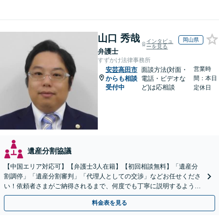
山口 秀哉
岡山県
インタビュ
ーを見る
弁護士
すずかけ法律事務所
営業時
安芸高田市
面談方法(対面・
からも相談
電話・ビデオな
間：本日
受付中
ど)は応相談
定休日
遺産分割協議
【中国エリア対応可】【弁護士3人在籍】【初回相談無料】「遺産分
割調停」「遺産分割審判」「代理人としての交渉」などお任せくださ
い！依頼者さまがご納得されるまで、何度でも丁寧に説明するよう心
掛けています【土日祝／夜間対応可】【当日／電話相談可】
料金表を見る