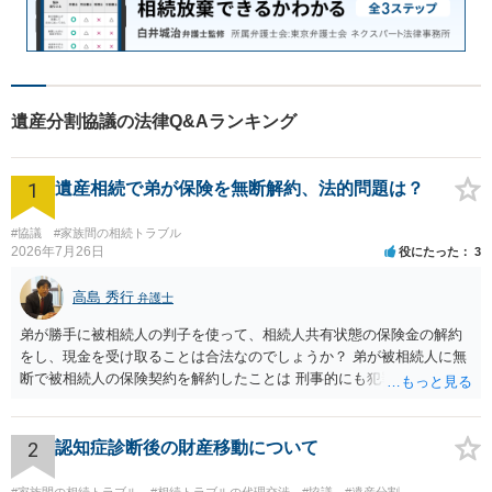
遺産分割協議の法律Q&Aランキング
1
遺産相続で弟が保険を無断解約、法的問題は？
#協議
#家族間の相続トラブル
2026年7月26日
役にたった
3
高島 秀行
弁護士
弟が勝手に被相続人の判子を使って、相続人共有状態の保険金の解約
をし、現金を受け取ることは合法なのでしょうか？ 弟が被相続人に無
断で被相続人の保険契約を解約したことは 刑事的にも犯罪となる可能
性があり、民事的には無効だと思います。 保険会社で解約の際に提出
された書類のコピーを取得して、弁護士に面談で詳しい事情を話して
相談 されたら良いと思います。
2
認知症診断後の財産移動について
#家族間の相続トラブル
#相続トラブルの代理交渉
#協議
#遺産分割