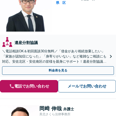
県
区
遺産分割協議
＼電話相談OK＆初回面談30分無料／「借金があり相続放棄したい」
「家族が認知症になった」「身寄りがいない」など複雑なご相談にも
対応。安佐北区・安佐南区の皆様を親身にサポート！遺産分割協議や
調停、遺言書作成、成年後見申し立て【JR緑井駅5分】
料金表を見る
電話でお問い合わせ
メールでお問い合わせ
岡﨑 伸哉
弁護士
美北さくら法律事務所