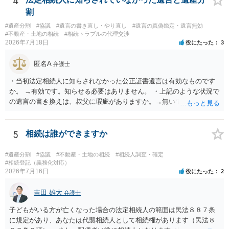
4
割
#遺産分割
#協議
#遺言の書き直し・やり直し
#遺言の真偽鑑定・遺言無効
#不動産・土地の相続
#相続トラブルの代理交渉
2026年7月18日
役にたった
3
匿名A
弁護士
・当初法定相続人に知らされなかった公正証書遺言は有効なものです
か。 →有効です。知らせる必要はありません。 ・上記のような状況で
の遺言の書き換えは、叔父に瑕疵がありますか。→無いです。 ・分割
する場合の比率は、現状で、客観的に見てどの程度が妥当と考えられ
ますか。 →本人が自由に決められますので、どこが妥当とは言えない
です。客観的な基準もありません。 ・できれば穏やかに、分割を拒否
5
相続は誰ができますか
することはできますか。 →分割を拒否するということは、遺産はいら
ないということでしょうか。遺言で、受取を指定されててもいらない
#遺産分割
#協議
#不動産・土地の相続
#相続人調査・確定
と拒否することはできます。理由を説明する必要はありません。
#相続登記（義務化対応）
2026年7月16日
役にたった
2
吉田 雄大
弁護士
子どもがいる方が亡くなった場合の法定相続人の範囲は民法８８７条
に規定があり、あなたは代襲相続人として相続権があります（民法８