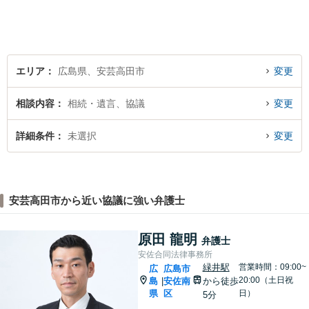
エリア
広島県、安芸高田市
変更
相談内容
相続・遺言、協議
変更
詳細条件
未選択
変更
安芸高田市から近い協議に強い弁護士
原田 龍明
弁護士
安佐合同法律事務所
緑井駅
営業時間：09:00~
広
広島市
20:00（土日祝
島
安佐南
から徒歩
|
県
区
日）
5分