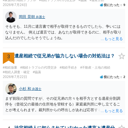
2026年7月24日
役にたった
9
岡田 晃朝
弁護士
そもそも、11月に遺言書で相手が取得できるものでしたら、争いには
なりません。 例えば遺言では、あなたが取得できるのに、相手が取り
込んだのでしたらそうでしょうね。
3
遺産相続で従兄弟が協力しない場合の対処法は？
#相続放棄
#相続トラブルの代理交渉
#相続手続き
#不動産・土地の相続
#相続人調査・確定
#協議
2026年7月22日
役にたった
2
小杉 和
弁護士
まず前段の質問ですが、その従兄弟の方々を相手方とする遺産分割調
停を（曾祖父の最後の住所地を管轄する）家庭裁判所に申し立てるこ
とが考えられます。裁判所からの呼出しがあれば応答する可能性がま
だあるのではないでしょうか。 後段の質問については、相続放棄は可
能と思われます。時間が思った以上にないので必要書類をてきぱきと
揃える必要があります。その点是非御注意ください。
法定相続人に知らされていなかった遺言と遺産分