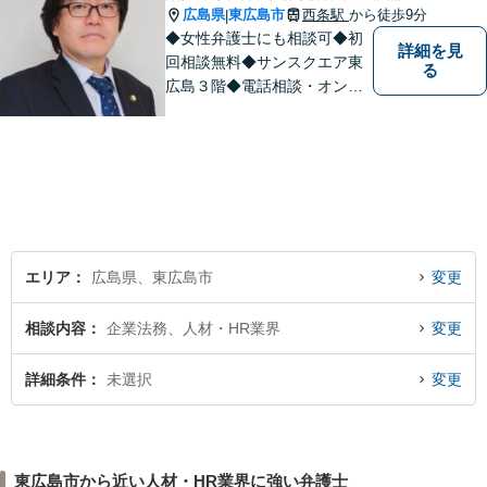
広島県
東広島市
西条駅
から徒歩9分
|
◆女性弁護士にも相談可◆初
詳細を見
回相談無料◆サンスクエア東
る
広島３階◆電話相談・オンラ
イン相談可◆交通事故、相
続・遺言、離婚・不貞慰謝料
請求など民事一般に対応。 話
しにくいことも安心してご相
談ください。あなたの気持ち
に寄り添い、丁寧にお応えし
ます。
エリア
広島県、東広島市
変更
相談内容
企業法務、人材・HR業界
変更
詳細条件
未選択
変更
東広島市から近い人材・HR業界に強い弁護士