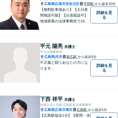
駅から徒歩9分】
広島県
広島市安佐北区
可部駅
から徒歩10分
|
【無料駐車場あり】【土日夜
詳細を見
間相談可能】【出張面談可】
る
地域密着の法律事務所で10年
以上の解決実績！依頼者様に
寄り添い、問題解決を行いま
す。夜間・休日の対応、出張
面談も承っています！【借金
平元 陽亮
弁護士
問題相談無料】
平元法律事務所
広島県
呉市
新広駅
から徒歩5分
|
不正義と闘うあなたの力にな
詳細を見
ります。
る
下西 祥平
弁護士
弁護士法人共創 広島駅前法律事務所
広島県
広島市東区
広島駅
から徒歩1分
|
【広島駅徒歩1分】【夜間・休