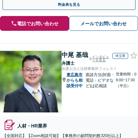
確に対応を進めてまいります。
料金表を見る
電話でお問い合わせ
メールでお問い合わせ
中尾 基哉
埼玉県
インタビュ
ーを見る
弁護士
弁護士法人法律事務所フォレスト
営業時間：0
東広島市
面談方法(対面・
からも相
電話・ビデオな
9:00~17:30
談受付中
ど)は応相談
（平日）
人材・HR業界
【全国対応】【Zoom相談可能】【事務所の顧問契約数320社以上】