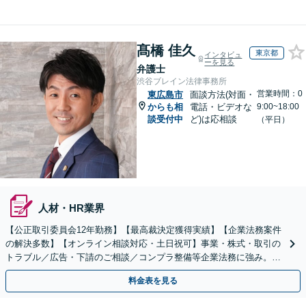
髙橋 佳久
東京都
インタビュ
ーを見る
弁護士
渋谷ブレイン法律事務所
営業時間：0
東広島市
面談方法(対面・
からも相
電話・ビデオな
9:00~18:00
談受付中
ど)は応相談
（平日）
人材・HR業界
【公正取引委員会12年勤務】【最高裁決定獲得実績】【企業法務案件
の解決多数】【オンライン相談対応・土日祝可】事業・株式・取引の
トラブル／広告・下請のご相談／コンプラ整備等企業法務に強み。株
式の相続／誹謗中傷対策／不動産問題まで幅広く対応！
料金表を見る