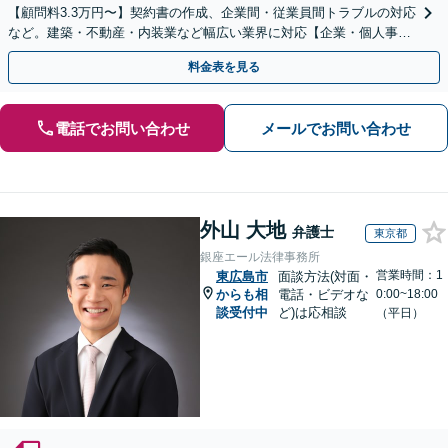
【顧問料3.3万円〜】契約書の作成、企業間・従業員間トラブルの対応
など。建築・不動産・内装業など幅広い業界に対応【企業・個人事業
主の方初回面談無料】
料金表を見る
電話でお問い合わせ
メールでお問い合わせ
外山 大地
弁護士
東京都
銀座エール法律事務所
営業時間：1
東広島市
面談方法(対面・
からも相
電話・ビデオな
0:00~18:00
談受付中
ど)は応相談
（平日）