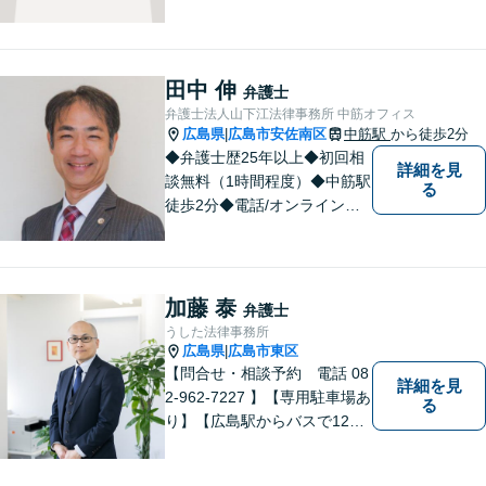
に執務を遂行することがモッ
トーです。紛争解決だけでな
く、紛争を予防するためのア
ドバイスを心がけています。
田中 伸
弁護士
【法テラス利用可】
弁護士法人山下江法律事務所 中筋オフィス
広島県
広島市安佐南区
中筋駅
から徒歩2分
|
◆弁護士歴25年以上◆初回相
詳細を見
談無料（1時間程度）◆中筋駅
る
徒歩2分◆電話/オンライン相
談可◆夜間相談可◆相続、交
通事故、離婚、不貞慰謝料請
求、企業法務等。広島市北部
地域の皆様に寄り添い、地域
加藤 泰
弁護士
密着型の法律事務所としてよ
うした法律事務所
り身近な法的サービスを提供
広島県
広島市東区
|
します。
【問合せ・相談予約 電話 08
詳細を見
2-962-7227 】【専用駐車場あ
る
り】【広島駅からバスで12
分】 相続事件に力をいれてい
ます。お近くの方も遠方の方