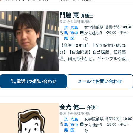
門脇 慧
弁護士
長尾今井法律事務所
女学院前駅
営業時間：09:30
広
広島
~20:00（平日）
島
市中
から徒歩3
|
県
区
分
【弁護士9年目】【女学院前駅徒歩5
分】【借金問題】自己破産、任意整
理、個人再生など。ギャンブルや仮想
通貨で破産した場合もご相談ください
【交通事故】後遺症の認定、賠償金額
などご相談ください【夜間土日祝相談
電話でお問い合わせ
メールでお問い合わせ
可】【初回相談無料】【Zoom面談可】
金光 健二
弁護士
長尾今井法律事務所
女学院前駅
営業時間：10:00
広
広島
~18:00（平日）
島
市中
から徒歩3
|
県
区
分