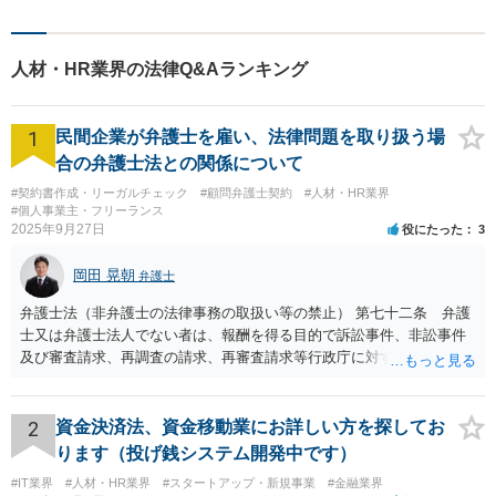
もお気軽に上記電話番号まで
お電話ください。
人材・HR業界の法律Q&Aランキング
1
民間企業が弁護士を雇い、法律問題を取り扱う場
合の弁護士法との関係について
#契約書作成・リーガルチェック
#顧問弁護士契約
#人材・HR業界
#個人事業主・フリーランス
2025年9月27日
役にたった
3
岡田 晃朝
弁護士
弁護士法（非弁護士の法律事務の取扱い等の禁止） 第七十二条 弁護
士又は弁護士法人でない者は、報酬を得る目的で訴訟事件、非訟事件
及び審査請求、再調査の請求、再審査請求等行政庁に対する不服申立
事件その他一般の法律事件に関して鑑定、代理、仲裁若しくは和解そ
の他の法律事務を取り扱い、又はこれらの周旋をすることを業とする
ことができない。ただし、この法律又は他の法律に別段の定めがある
2
資金決済法、資金移動業にお詳しい方を探してお
場合は、この限りでない。 で、自身がする場合だけでなく、弁護士で
ります（投げ銭システム開発中です）
ないものに、あっせんしたりすることも違法ですから、問題になるか
#IT業界
#人材・HR業界
#スタートアップ・新規事業
#金融業界
と思います。