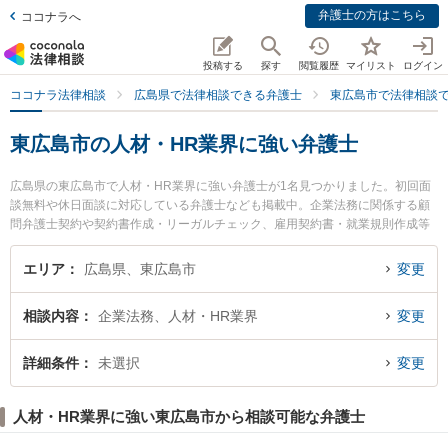
弁護士の方はこちら
ココナラへ
投稿する
探す
閲覧履歴
マイリスト
ログイン
ココナラ法律相談
広島県で法律相談できる弁護士
東広島市で法律相談
東広島市の人材・HR業界に強い弁護士
広島県の東広島市で人材・HR業界に強い弁護士が1名見つかりました。初回面
談無料や休日面談に対応している弁護士なども掲載中。企業法務に関係する顧
問弁護士契約や契約書作成・リーガルチェック、雇用契約書・就業規則作成等
の細かな分野での絞り込み検索もでき便利です。特に弁護士法人山下江法律事
務所 東広島支部の小林 幹大弁護士のプロフィール情報や弁護士費用、強みなど
エリア
広島県、東広島市
変更
が注目されています。『東広島市で土日や夜間に発生した人材・HR業界のトラ
ブルを今すぐに弁護士に相談したい』『人材・HR業界のトラブル解決の実績豊
相談内容
企業法務、人材・HR業界
変更
富な近くの弁護士を検索したい』『初回相談無料で人材・HR業界を法律相談で
きる東広島市内の弁護士に相談予約したい』などでお困りの相談者さんにおす
すめです。
詳細条件
未選択
変更
人材・HR業界に強い東広島市から相談可能な弁護士