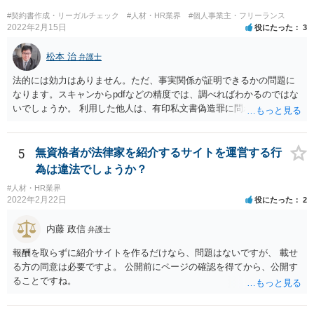
る場合には、職業紹介に該当すると判断される可能性があります。 こ
#契約書作成・リーガルチェック
#人材・HR業界
#個人事業主・フリーランス
の判断は、広範にかつ厳格に行われるので、実質的にみても、問題な
2022年2月15日
役にたった
3
いといえるかには十分注意する必要があります。 また、業務委託契約
のあっせんは、事業主間の商取引を仲介することになりますので、分
松本 治
弁護士
野によっては、何らかの許認可等が必要となる可能性がある点にも注
法的には効力はありません。ただ、事実関係が証明できるかの問題に
意が必要です。 いずれにしても、慎重に検討、対応いただいた方がよ
なります。スキャンからpdfなどの精度では、調べればわかるのではな
いものと存じますので、一度弁護士にご相談いただき、全体的なリー
いでしょうか。 利用した他人は、有印私文書偽造罪に問われることに
ガルチェックをしていただくことをお勧めいたします。
なります。それなりの重罪ですので、その抑止力にも期待することに
なるでしょう。
5
無資格者が法律家を紹介するサイトを運営する行
為は違法でしょうか？
#人材・HR業界
2022年2月22日
役にたった
2
内藤 政信
弁護士
報酬を取らずに紹介サイトを作るだけなら、問題はないですが、 載せ
る方の同意は必要ですよ。 公開前にページの確認を得てから、公開す
ることですね。