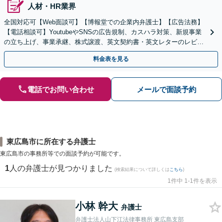
人材・HR業界
全国対応可【Web面談可】【博報堂での企業内弁護士】【広告法務】
【電話相談可】YoutubeやSNSの広告規制、カスハラ対策、新規事業
の立ち上げ、事業承継、株式譲渡、英文契約書・英文レターのレビュ
ー・ドラフトなどに対応。
料金表を見る
電話でお問い合わせ
メールで面談予約
東広島市に所在する弁護士
東広島市の事務所等での面談予約が可能です。
1
人の弁護士が見つかりました
(検索結果について詳しくは
こちら
)
1件中 1-1件を表示
小林 幹大
弁護士
弁護士法人山下江法律事務所 東広島支部