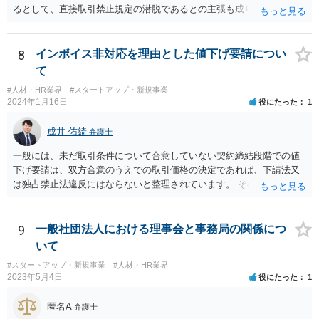
るとして、直接取引禁止規定の潜脱であるとの主張も成り立ち得るも
のと考えられ、B社に覚知された場合には問題になる（A社が違約金の
請求を受ける）可能性もあります。 基本的には、A、B社間で覚書を締
結するなど話をまとめていただいた方が宜しいかと存じます。 ②本掲
8
インボイス非対応を理由とした値下げ要請につい
示板は法律相談に関する掲示板となりますので、法的な観点に限定し
て
た回答となりますが、一次的にB社から違約金の請求を受けるのはA社
#人材・HR業界
#スタートアップ・新規事業
と考えられます。 もっとも、貴社がスキームの決定をA社と共同して
2024年1月16日
役にたった
1
行った場合、A社から事後的に違約金の一部について求償請求を受ける
可能性も否定はできません。 そのため、仮に当該スキームを実施する
成井 佑綺
弁護士
にしても、A社に上記リスク（違約金を請求されるリスク）を負担して
貰える状況かというところも一つのポイントになろうかと存じます。
一般には、未だ取引条件について合意していない契約締結段階での値
下げ要請は、双方合意のうえでの取引価格の決定であれば、下請法又
は独占禁止法違反にはならないと整理されています。 そのため、先方
が負担する消費税と仕入税額控除による消費税の負担額との差額分
（以下「差額」。本来仕入先が負担すべき部分。）について、契約締
結交渉の段階で減額要請をすること自体は直ちにこれらの法律に違反
9
一般社団法人における理事会と事務局の関係につ
するものではないと思われます。 一方で、諸経費等に照らし著しく低
いて
い価格設定をされた場合などには、買いたたきとして下請法（同法第
#スタートアップ・新規事業
#人材・HR業界
４条第１項第５号）違反や優越的地位の濫用として独占禁止法違反と
2023年5月4日
役にたった
1
なる可能性もありますので、ベースとしては、上記の差額を念頭に置
き、その他仕入れや諸経費の支払なども加味して、価格交渉を行うと
匿名A
弁護士
良いでしょう。 参考：公正取引委員会「免税事業者及びその取引先の