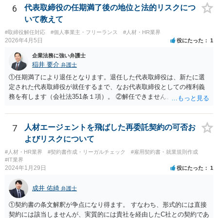
6
代表取締役の任期満了後の地位と法的リスクにつ
いて教えて
#取締役解任対応
#個人事業主・フリーランス
#人材・HR業界
2026年4月5日
役にたった
1
企業法務に強い弁護士
稲井 要介
弁護士
①任期満了により退任となります。退任した代表取締役は、新たに選
定された代表取締役が就任するまで、なお代表取締役としての権利義
務を有します（会社法351条１項）。 ②解任できません。 ③金融機関
や取引先より、後任の代表取締役はいつ選任されるか、と指摘される
可能性があります。また、権利義務代表取締役であっても、第三者か
ら損害賠償請求を受けるリスクがあります（会社法429条１項）。
7
人材エージェントを飛ばした再委託契約の可否お
よびリスクについて
#人材・HR業界
#契約書作成・リーガルチェック
#雇用契約書・就業規則作成
#IT業界
2024年1月29日
役にたった
1
成井 佑綺
弁護士
①契約書の条文解釈が争点になり得ます。 すなわち、形式的には直接
契約には該当しませんが、実質的には貴社を経由したC社との契約であ