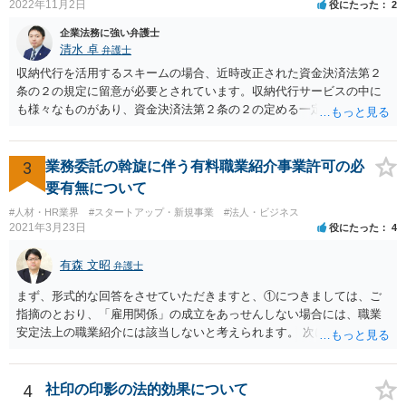
2022年11月2日
役にたった
2
企業法務に強い弁護士
清水 卓
弁護士
収納代行を活用するスキームの場合、近時改正された資金決済法第２
条の２の規定に留意が必要とされています。収納代行サービスの中に
も様々なものがあり、資金決済法第２条の２の定める一定の要件（内
閣府令で定める要件も含む）を満たす場合には、為替取引に該当する
ことが明らかにされました。 この資金決済法第２条の２の定める一
定の要件（内閣府令で定める要件も含む）については、該当条文を見
3
業務委託の斡旋に伴う有料職業紹介事業許可の必
るだけではなかなか理解し難いところがあるかと思いますし、この掲
要有無について
示板で回答するには限界がありますので、この分野に詳しそうな弁護
#人材・HR業界
#スタートアップ・新規事業
#法人・ビジネス
士の方に直接相談なさってみて下さい。 （資金決済法） 第二条の二
2021年3月23日
役にたった
4
金銭債権を有する者（以下この条において「受取人」という。）から
の委託、受取人からの金銭債権の譲受けその他これらに類する方法に
有森 文昭
弁護士
より、当該金銭債権に係る債務者又は当該債務者からの委託（二以上
の段階にわたる委託を含む。）その他これに類する方法により支払を
まず、形式的な回答をさせていただきますと、①につきましては、ご
行う者から弁済として資金を受け入れ、又は他の者に受け入れさせ、
指摘のとおり、「雇用関係」の成立をあっせんしない場合には、職業
当該受取人に当該資金を移動させる行為（当該資金を当該受取人に交
安定法上の職業紹介には該当しないと考えられます。 次に、②につい
付することにより移動させる行為を除く。）であって、受取人が個人
ては、「雇用関係」の成立をあっせんしない、その他のあっせん行為
（事業として又は事業のために受取人となる場合におけるものを除
は、職業安定法上の職業紹介には該当しないと考えられます。 以上が
く。）であることその他の内閣府令で定める要件を満たすものは、為
形式的な回答になりますが、形式的には、「雇用関係」の成立のあっ
4
社印の印影の法的効果について
替取引に該当するものとする
せんではなくとも、実質的には「雇用関係」の成立のあっせんといえ