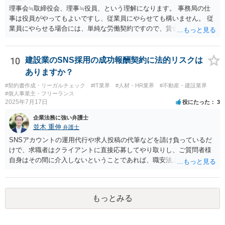
インボイス制度への対応に関するQ&A」 https://www.jftc.go.jp/dk/guid
理事会≒取締役会、理事≒役員、という理解になります。 事務局の仕
eline/unyoukijun/invoice_qanda.html
事は役員がやってもよいですし、従業員にやらせても構いません。 従
業員にやらせる場合には、単純な労働契約ですので、賃金や労働条件
について労働法上の制約が発生します。 職員を理事にすることは職員
の同意があれば可能ですが、会社に例えると従業員をすべて取締役に
するようなものなので、望ましいかどうかは検討が必要です。
10
建設業のSNS採用の成功報酬契約に法的リスクは
ありますか？
#契約書作成・リーガルチェック
#IT業界
#人材・HR業界
#不動産・建設業界
#個人事業主・フリーランス
2025年7月17日
役にたった
3
企業法務に強い弁護士
並木 重伸
弁護士
SNSアカウントの運用代行や求人投稿の代筆などを請け負っているだ
けで、求職者はクライアントに直接応募してやり取りし、ご質問者様
自身はその間に介入しないということであれば、職安法上の「募集情
報等提供事業」にとどまり、「有料職業紹介」には該当しないと考え
られます。 求職者の情報を収集する場合は「特定募集情報等提供事
業」に該当して届出が必要になりますが、ご質問内容を見る限りそれ
もっとみる
にも該当しないと思われます。