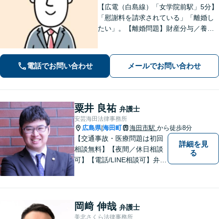
【広電（白島線）「女学院前駅」5分】
「慰謝料を請求されている」「離婚し
たい」。【離婚問題】財産分与／養育
費／婚姻費用／不貞慰謝料など。遺産
分割協議、遺言書作成、遺留分侵害額
請求など【相続・遺言】料金は明確に
電話でお問い合わせ
メールでお問い合わせ
細かく設定【初回相談無料】
粟井 良祐
弁護士
安芸海田法律事務所
広島県
海田町
海田市駅
から徒歩8分
|
【交通事故・医療問題は初回
詳細を見
相談無料】【夜間／休日相談
る
可】【電話/LINE相談可】弁護
士に気軽にご相談いただける
ように体制を整えています。
で少しでも疑問や不安を抱え
ている方は、すぐに弁護士に
岡﨑 伸哉
弁護士
ご相談ください。【JR海田市
美北さくら法律事務所