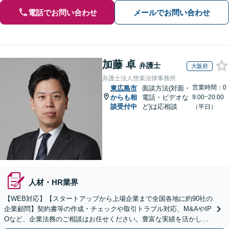
電話でお問い合わせ
メールでお問い合わせ
加藤 卓
弁護士
大阪府
弁護士法人啓葉法律事務所
営業時間：0
東広島市
面談方法(対面・
からも相
電話・ビデオな
9:00~20:00
談受付中
ど)は応相談
（平日）
人材・HR業界
【WEB対応】【スタートアップから上場企業まで全国各地に約90社の
企業顧問】契約書等の作成・チェックや取引トラブル対応、M&AやIP
Oなど、企業法務のご相談はお任せください。豊富な実績を活かし的