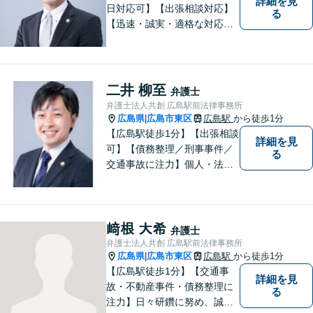
詳細を見
日対応可】【出張相談対応】
る
【迅速・誠実・適格な対応】
弊事務所は、依頼者の皆様の
ための法律事務所です。皆様
にとってのアクセスを何より
重視しています。また、弊事
二井 柳至
弁護士
務所は迅速な対応・回答を最
弁護士法人共創 広島駅前法律事務所
優先にしています。
広島県
広島市東区
広島駅
から徒歩1分
|
【広島駅徒歩1分】【出張相談
詳細を見
可】【債務整理／刑事事件／
る
交通事故に注力】個人・法人
どちらも可◎依頼者がアクセ
スしやすい環境づくりに尽力
しています。すべての依頼者
の「平和」が実現できるよ
﨑根 大希
弁護士
う、依頼者一人ひとりに寄り
弁護士法人共創 広島駅前法律事務所
添い、解決へ導きます。
広島県
広島市東区
広島駅
から徒歩1分
|
【広島駅徒歩1分】【交通事
詳細を見
故・不動産事件・債務整理に
る
注力】日々研鑽に努め、誠実