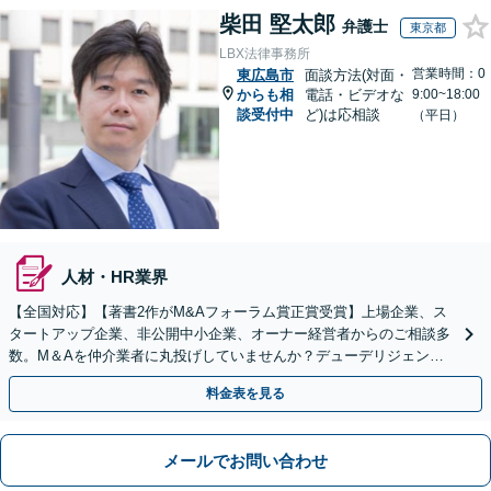
柴田 堅太郎
弁護士
東京都
LBX法律事務所
営業時間：0
東広島市
面談方法(対面・
からも相
電話・ビデオな
9:00~18:00
談受付中
ど)は応相談
（平日）
人材・HR業界
【全国対応】【著書2作がM&Aフォーラム賞正賞受賞】上場企業、ス
タートアップ企業、非公開中小企業、オーナー経営者からのご相談多
数。M＆Aを仲介業者に丸投げしていませんか？デューデリジェンス
や契約書作成・交渉はお任せください【初回無料】
料金表を見る
メールでお問い合わせ