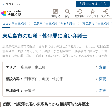
弁護士の方はこちら
ココナラへ
投稿する
探す
閲覧履歴
マイリスト
ログイン
ココナラ法律相談
広島県で法律相談できる弁護士
東広島市で法律相談
東広島市の痴漢・性犯罪に強い弁護士
広島県の東広島市で痴漢・性犯罪に強い弁護士が2名見つかりました。初回面談
無料や休日面談に対応している弁護士なども掲載中。刑事事件に関係する加害
者側や少年犯罪、再犯・前科あり等の細かな分野での絞り込み検索もでき便利
です。特に弁護士法人山下江法律事務所 東広島支部の小林 幹大弁護士や西条中
央法律事務所の許 泰朗弁護士のプロフィール情報や弁護士費用、強みなどが注
エリア
広島県、東広島市
変更
目されています。『東広島市で土日や夜間に発生した痴漢・性犯罪のトラブル
を今すぐに弁護士に相談したい』『痴漢・性犯罪のトラブル解決の実績豊富な
相談内容
刑事事件、痴漢・性犯罪
変更
近くの弁護士を検索したい』『初回相談無料で痴漢・性犯罪を法律相談できる
東広島市内の弁護士に相談予約したい』などでお困りの相談者さんにおすすめ
です。
詳細条件
未選択
変更
痴漢・性犯罪に強い東広島市から相談可能な弁護士