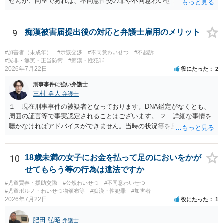
せんが、同室であれば、不同意性交の罪や不同意わいせつの罪の問題
が生じる可能性が否定できないので、慎重に行動された方が良いと考
えます。 すでに成人している以上、ホテル側が訝しく思って連絡をす
る可能性というのはほとんどないと考えます。
9
痴漢被害届提出後の対応と弁護士雇用のメリット
#加害者（未成年）
#示談交渉
#不同意わいせつ
#不起訴
#冤罪・無実・正当防衛
#痴漢・性犯罪
2026年7月22日
役にたった
2
刑事事件に強い弁護士
三村 勇人
弁護士
１ 現在刑事事件の被疑者となっております。DNA鑑定がなくとも、
周囲の証言等で事実認定されることはございます。 ２ 詳細な事情を
聴かなければアドバイスができません。当時の状況等を反論していく
ことになるかと思います。 ３ 否認事件において、弁護人を選任せ
ず、当事者で解決した事例を知りません。依頼しない理由がないかと
思います。
10
18歳未満の女子にお金を払って足のにおいをかが
せてもらう等の行為は違法ですか
#児童買春・援助交際
#公然わいせつ
#不同意わいせつ
#児童ポルノ・わいせつ物頒布等
#痴漢・性犯罪
#加害者
2026年7月22日
役にたった
1
肥田 弘昭
弁護士