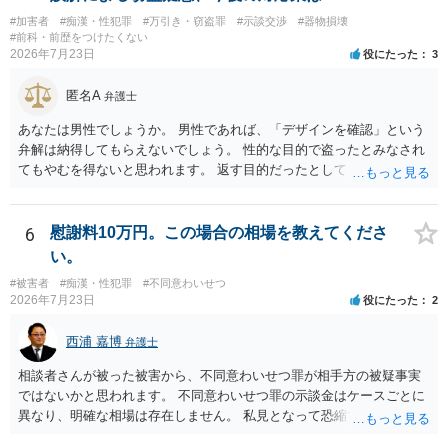
れらを受けたこと。 二 心身の障害を生じさせること又はそれがある
#加害者
#痴漢・性犯罪
#万引き・窃盗罪
#示談交渉
#器物損壊
こと。 三 アルコール若しくは薬物を摂取させること又はそれらの影
#前科・前歴をつけたくない
響があること。 四 睡眠その他の意識が明瞭でない状態にさせること
2026年7月23日
役にたった
3
又はその状態にあること。 五 同意しない意思を形成し、表明し又は
全うするいとまがないこと。 六 予想と異なる事態に直面させて恐怖
匿名A
弁護士
させ、若しくは驚愕がくさせること又はその事態に直面して恐怖し、
若しくは驚愕していること。 七 虐待に起因する心理的反応を生じさ
あなたは男性でしょうか。 男性であれば、「デザインを確認」という
せること又はそれがあること。 八 経済的又は社会的関係上の地位に
弁解は納得してもらえないでしょう。 性的な目的で盗ったとみなされ
基づく影響力によって受ける不利益を憂慮させること又はそれを憂慮
てもやむを得ないと思われます。 返す目的だったとしても、性的な目
していること。
的の達成のためだとすれば、一旦、自室にもちかえっている以上、不
法領得の意思は発現しており、窃盗の既遂罪は成立し得まると思われ
ます。 元の場所に戻したのは、前述の目的を遂行する関係上、ばれな
6
慰謝料10万円。この場合の相場を教えてくださ
いように戻したと評価されることになるのではないかと思います。 防
い。
犯カメラに写っているのがあなたなのかは不明ですが、極めて深刻な
#被害者
#痴漢・性犯罪
#不同意わいせつ
事態になっているのは確かです。お早目にご両親などとも相談して、
2026年7月23日
役にたった
2
弁護士を依頼の上、示談の方向で動かれるのがよろしいかと思いま
す。
西浦 嘉博
弁護士
相談者さんが被った被害から、不同意わいせつ罪が相手方の被疑事実
ではないかと思われます。 不同意わいせつ罪の示談金はケースごとに
異なり、明確な相場は存在しません。 私見となって恐縮ですが、一般
的に20万～100万円程度に収束することが多い印象を受けます。 他