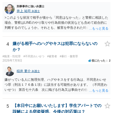
だけになりかねません。） そのため、現時点でこれ以上アドバイスで
きることはないとなります。これで回答を終わります。
刑事事件に強い弁護士
井上 祐司
弁護士
>このような状況で相手が後から「同意はなかった」と警察に相談した
場合、警察はLINEのやり取りや行為前後の状況なども含めて総合的に
判断するのでしょうか。それとも、被害を申告された時点で私がかな
り不利になるのでしょうか。 同様のご相談を、検察官送致されたも
の（不起訴事案）を含めて数件経験していますが、いずれも警察の対
応は前者です。 特に近年は、いわゆる異性間のトラブルから報復的
4
嫌がる相手へのハグやキスは犯罪にならないの
に不同意性交・不同意わいせつの罪の被害届が出される事案が頻発し
か？
ており、警察も闇雲な逮捕をしないよう慎重になっているため、まず
#痴漢・性犯罪
#不同意わいせつ
#被害者
#暴行・傷害罪
は前後のＬＩＮＥやInstagram等の履歴をすべて統括的に縦覧して、
2026年7月9日
役にたった
2
「被害者の被害申告内容が本当に信用できるものか」を見極めてから
動くようになっていると感じます。
稲井 要介
弁護士
嫌がっている人に無理矢理、ハグやキスをする行為は、不同意わいせ
つ罪（刑法１７６条１項）に該当する可能性があります。 （不同意わ
いせつ） 第百七十六条 次に掲げる行為又は事由その他これらに類す
る行為又は事由により、同意しない意思を形成し、表明し若しくは全
うすることが困難な状態にさせ又はその状態にあることに乗じて、わ
いせつな行為をした者は、婚姻関係の有無にかかわらず、六月以上十
5
【本日中にお願いいたします】学生アパートでの
年以下の拘禁刑に処する。 一 暴行若しくは脅迫を用いること又はそ
誤解による窃盗疑惑、今後の対応策は？