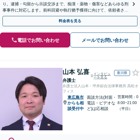
り。逮捕・勾留から示談交渉まで、痴漢・薬物・傷害などあらゆる刑
事事件に対応します。前科回避や執行猶予獲得に向けて、依頼者さま
とご家族に寄り添いサポートいたします
料金表を見る
電話でお問い合わせ
メールでお問い合わせ
山本 弘喜
香川県
インタビュ
ーを見る
弁護士
弁護士法人山本・坪井綜合法律事務所 高松オ
フィス
営業時間：0
東広島市
面談方法(対面・
からも相
電話・ビデオな
8:00~21:00
談受付中
ど)は応相談
（平日）