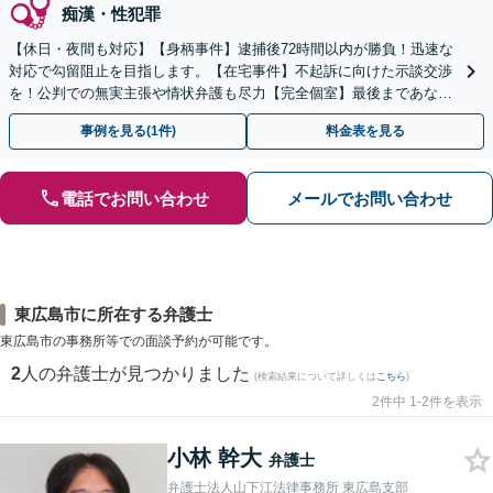
痴漢・性犯罪
【休日・夜間も対応】【身柄事件】逮捕後72時間以内が勝負！迅速な
対応で勾留阻止を目指します。【在宅事件】不起訴に向けた示談交渉
を！公判での無実主張や情状弁護も尽力【完全個室】最後まであなた
の味方です。ご相談ください。
事例を見る(1件)
料金表を見る
電話でお問い合わせ
メールでお問い合わせ
東広島市に所在する弁護士
東広島市の事務所等での面談予約が可能です。
2
人の弁護士が見つかりました
(検索結果について詳しくは
こちら
)
2件中 1-2件を表示
小林 幹大
弁護士
弁護士法人山下江法律事務所 東広島支部