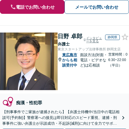
電話でお問い合わせ
メールでお問い合わせ
日野 卓郎
静岡県
インタビュ
ーを見る
弁護士
東京スタートアップ法律事務所 静岡支店
営業時間：0
東広島市
面談方法(対面・
からも相
電話・ビデオな
6:30~22:00
談受付中
ど)は応相談
（平日）
痴漢・性犯罪
【刑事事件でご家族が逮捕されたら】【弁護士待機中/当日中の電話相
談可(予約制)】警察署への接見は即日対応のスピード重視、逮捕・刑
事事件に強い弁護士が示談成功・不起訴(減刑)に向けて全力でサポー