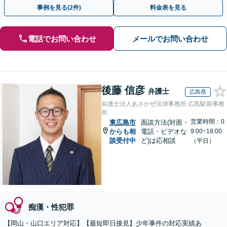
トします。【加害者側の相談専門】
事例を見る(2件)
料金表を見る
電話でお問い合わせ
メールでお問い合わせ
後藤 信彦
弁護士
広島県
弁護士法人あさかぜ法律事務所 広島駅前事務
所
営業時間：0
東広島市
面談方法(対面・
からも相
電話・ビデオな
9:00~18:00
談受付中
ど)は応相談
（平日）
痴漢・性犯罪
【岡山・山口エリア対応】【最短即日接見】少年事件の対応実績あ