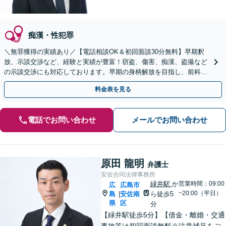
痴漢・性犯罪
＼無罪獲得の実績あり／【電話相談OK＆初回面談30分無料】早期釈
放、示談交渉など、経験と実績が豊富！窃盗、傷害、痴漢、盗撮など
の示談交渉にも対応しております。早期の身柄解放を目指し、前科の
回避に向けて尽力します【法テラス利用可】
料金表を見る
電話でお問い合わせ
メールでお問い合わせ
原田 龍明
弁護士
安佐合同法律事務所
緑井駅
か
営業時間：09:00
広
広島市
~20:00（平日）
島
安佐南
ら徒歩5
|
県
区
分
【緑井駅徒歩5分】【借金・離婚・交通
事故等は初回面談無料※注意補足をご