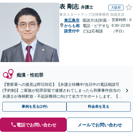
表 剛志
弁護士
大阪府
東京スタートアップ法律事務所 高槻支店
営業時間：0
東広島市
面談方法(対面・
からも相
電話・ビデオな
6:30~22:00
談受付中
ど)は応相談
（平日）
痴漢・性犯罪
【警察署への接見は即日対応】【弁護士待機中/当日中の電話相談可
(予約制)】ご家族が犯罪容疑で逮捕されてしまったら刑事事件担当の
弁護士が身柄釈放・不起訴獲得に向けて全力でサポートします。【毎
月100名以上の相談実績】【全国対応】
事例を見る(2件)
料金表を見る
電話でお問い合わせ
メールでお問い合わせ