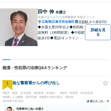
く、紛争を予防するためのア
ドバイスを心がけています。
田中 伸
弁護士
【法テラス利用可】
弁護士法人山下江法律事務所 中筋オフィス
広島県
広島市安佐南区
中筋駅
から徒歩2分
|
◆弁護士歴25年以上◆初回相
詳細を見
談無料（1時間程度）◆中筋駅
る
徒歩2分◆電話/オンライン相
談可◆夜間相談可◆相続、交
通事故、離婚、不貞慰謝料請
求、企業法務等。広島市北部
地域の皆様に寄り添い、地域
密着型の法律事務所としてよ
痴漢・性犯罪の法律Q&Aランキング
り身近な法的サービスを提供
します。
1
急な警察署からの呼び出し
#冤罪・無実・正当防衛
#加害者（未成年）
#痴漢・性犯罪
#示談交渉
#逮捕による解雇・退学回避
#逮捕や勾留の阻止・準抗告
2026年7月16日
役にたった
8
刑事事件に強い弁護士