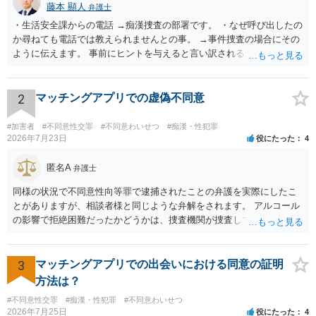
藤本 顯人
弁護士
・生活安全課からの電話 →痴漢捜査の部署です。 ・なぜ呼び出したの
か尋ねても電話では教えられませんとの事。 →事件捜査の場合にその
ように伝えます。 事前にヒントを与えると言い訳されるからです。 ・
満員電車の中でかなり女性と密着してしまった可能性があるとの心当
たり →やはり痴漢として疑われているのでは。 そもそも痴漢をやって
ないのであれば、何も疑われる筋合いは無いわけですし狼狽える必要
2
マッチングアプリでの虚偽不同意
はないですね。
#加害者
#不同意性交罪
#不同意わいせつ
#痴漢・性犯罪
2026年7月23日
役にたった
4
匿名A
弁護士
同様の状況で不同意性向等罪で逮捕されたことの弁護を実際にしたこ
とがありますが、相談者様と同じような弁解をされます。 アルコール
の影響で拒絶困難だったかどうかは、捜査機関が捜査して判断するこ
とになりますし、その結果、実際に起訴されるか、不起訴になるかも
分かりません。 また、拒絶困難であったとしても、それについて相談
者様に認識がなければ、「故意」がないという判断になることもあり
3
マッチングアプリでの出会いにおける同意の証明
ます。 相談者様はあくまで「アルコールの影響はない」「完全なる同
方法は？
意であった」とのお立場ですので、現時点で、対応できることはない
#不同意性交罪
#痴漢・性犯罪
#不同意わいせつ
のではないでしょうか？（同意してたよねと言っても火に油をそそぐ
2026年7月25日
役にたった
4