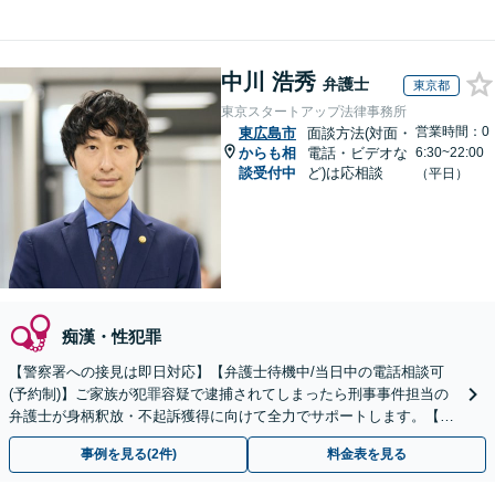
中川 浩秀
弁護士
東京都
東京スタートアップ法律事務所
営業時間：0
東広島市
面談方法(対面・
からも相
電話・ビデオな
6:30~22:00
談受付中
ど)は応相談
（平日）
痴漢・性犯罪
【警察署への接見は即日対応】【弁護士待機中/当日中の電話相談可
(予約制)】ご家族が犯罪容疑で逮捕されてしまったら刑事事件担当の
弁護士が身柄釈放・不起訴獲得に向けて全力でサポートします。【毎
月100名以上の相談実績】【全国対応】
事例を見る(2件)
料金表を見る