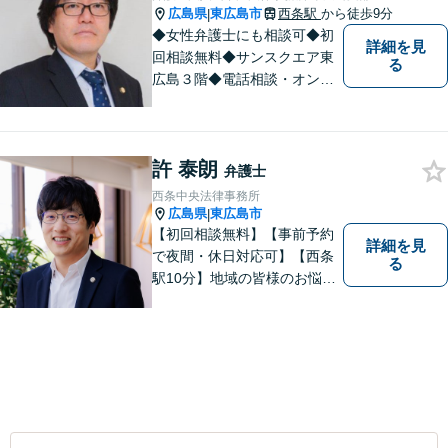
広島県
東広島市
西条駅
から徒歩9分
|
◆女性弁護士にも相談可◆初
詳細を見
回相談無料◆サンスクエア東
る
広島３階◆電話相談・オンラ
イン相談可◆交通事故、相
続・遺言、離婚・不貞慰謝料
請求など民事一般に対応。 話
許 泰朗
しにくいことも安心してご相
弁護士
談ください。あなたの気持ち
西条中央法律事務所
に寄り添い、丁寧にお応えし
広島県
東広島市
|
ます。
【初回相談無料】【事前予約
詳細を見
で夜間・休日対応可】【西条
る
駅10分】地域の皆様のお悩み
に親身になって対応します。
離婚・債務整理・刑事事件・
相続など、お一人で抱えず是
非ご相談にいらしてくださ
い。