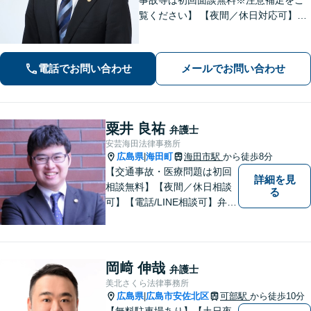
覧ください】 【夜間／休日対応可】丁
寧なヒアリング／アドバイスでご相談
者様の利益を全力で守ります。あなた
を第一に考えたパートナー弁護士に。
電話でお問い合わせ
メールでお問い合わせ
早めのご相談が有利な解決の鍵です。
粟井 良祐
弁護士
安芸海田法律事務所
広島県
海田町
海田市駅
から徒歩8分
|
【交通事故・医療問題は初回
詳細を見
相談無料】【夜間／休日相談
る
可】【電話/LINE相談可】弁護
士に気軽にご相談いただける
ように体制を整えています。
で少しでも疑問や不安を抱え
ている方は、すぐに弁護士に
岡﨑 伸哉
弁護士
ご相談ください。【JR海田市
美北さくら法律事務所
駅から徒歩9分】
広島県
広島市安佐北区
可部駅
から徒歩10分
|
【無料駐車場あり】【土日夜