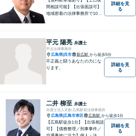
詳細を見
間相談可能】【出張面談可】
る
地域密着の法律事務所で10年
以上の解決実績！依頼者様に
寄り添い、問題解決を行いま
す。夜間・休日の対応、出張
面談も承っています！【借金
平元 陽亮
弁護士
問題相談無料】
平元法律事務所
広島県
呉市
新広駅
から徒歩5分
|
不正義と闘うあなたの力にな
詳細を見
ります。
る
二井 柳至
弁護士
弁護士法人共創 広島駅前法律事務所
広島県
広島市東区
広島駅
から徒歩1分
|
【広島駅徒歩1分】【出張相談
詳細を見
可】【債務整理／刑事事件／
る
交通事故に注力】個人・法人