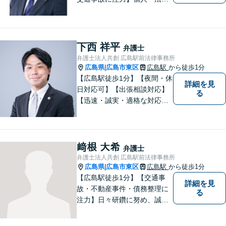
どちらも可◎依頼者がアクセ
スしやすい環境づくりに尽力
しています。すべての依頼者
の「平和」が実現できるよ
下西 祥平
弁護士
う、依頼者一人ひとりに寄り
弁護士法人共創 広島駅前法律事務所
添い、解決へ導きます。
広島県
広島市東区
広島駅
から徒歩1分
|
【広島駅徒歩1分】【夜間・休
詳細を見
日対応可】【出張相談対応】
る
【迅速・誠実・適格な対応】
弊事務所は、依頼者の皆様の
ための法律事務所です。皆様
にとってのアクセスを何より
重視しています。また、弊事
﨑根 大希
弁護士
務所は迅速な対応・回答を最
弁護士法人共創 広島駅前法律事務所
優先にしています。
広島県
広島市東区
広島駅
から徒歩1分
|
【広島駅徒歩1分】【交通事
詳細を見
故・不動産事件・債務整理に
る
注力】日々研鑽に努め、誠実
に執務を遂行することがモッ
トーです。紛争解決だけでな