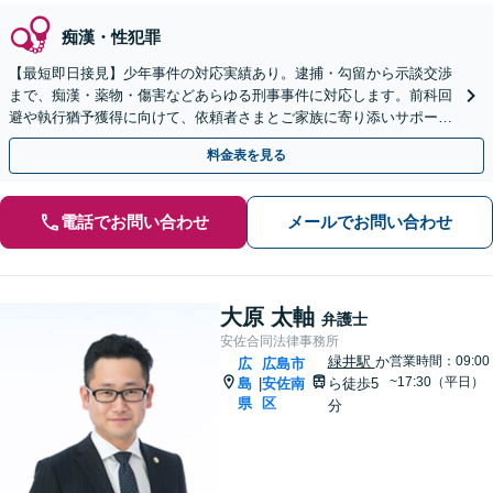
痴漢・性犯罪
【最短即日接見】少年事件の対応実績あり。逮捕・勾留から示談交渉
まで、痴漢・薬物・傷害などあらゆる刑事事件に対応します。前科回
避や執行猶予獲得に向けて、依頼者さまとご家族に寄り添いサポート
いたします【猿猴橋町駅2分】
料金表を見る
電話でお問い合わせ
メールでお問い合わせ
大原 太軸
弁護士
安佐合同法律事務所
緑井駅
か
営業時間：09:00
広
広島市
~17:30（平日）
島
安佐南
ら徒歩5
|
県
区
分