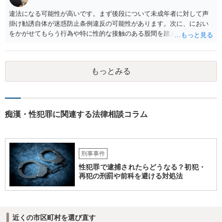
違法になる可能性が高いです。まず後段について未成年者に対して声
掛け勧誘自体が迷惑防止条例違反の可能性があります。次に、におい
をかがせてもらう行為や特に性的な接触のある股間を踏ませる行為
は、児童に有害行為をさせるとして児童福祉法違反、青少年保護育成
条例違反などに該当する可能性が高いです。ご参考にしてください。
もっとみる
痴漢・性犯罪に関連する法律相談コラム
刑事事件
性犯罪で逮捕されたらどうなる？初犯・
再犯の刑罰や前科を避ける対処法
近くの市区町村を選び直す