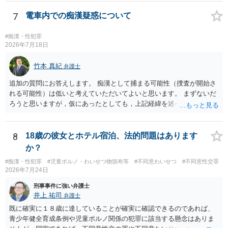
方、相手方に資力がなければ、相場通りの請求は困難であることに留
意ください。 より詳細について、お聞きになりたい場合、最寄りの法
7
電車内での痴漢疑惑について
律事務所での相談を検討ください。 上記、ご参考ください。
#痴漢・性犯罪
2026年7月18日
竹本 真紀
弁護士
追加の質問にお答えします。 痴漢として捕まる可能性（捜査が開始さ
れる可能性）は低いと考えていただいてよいと思います。 まずないだ
ろうと思いますが，仮にあったとしても，上記経緯を述べていただ
き，自分は肘を動かしてもなければ，故意も全くなかったこと，相手
の方が動いた結果当たってしまったにすぎないことを述べれば大丈夫
です。 相手の方は，オーバーに表現すると，自然と嘘となるので，自
8
18歳の彼女とホテル宿泊、法的問題はあります
分に不利益がかかってくると認識します。 これがブレーキとなり，表
か？
現されることはないと思っていただいて大丈夫です。 なお，痴漢の場
#痴漢・性犯罪
#児童ポルノ・わいせつ物頒布等
#不同意わいせつ
#不同意性交罪
合，問題となるのは基本的に現場で被害申告（被害の目撃）があった
2026年7月24日
場合がほとんどです。 そうでないと，犯人の特定につながりません。
防犯カメラを気にされるかもしれませんが，本件の場合，防犯カメラ
刑事事件に強い弁護士
があれば，かえって相談者が動いていないことがはっきり確認される
井上 祐司
弁護士
と思います。 ですから，この件については，相談者に捜査が及ぶこと
既に確実に１８歳に達していることが確実に確認できるのであれば、
はないだろうと思っていただいて大丈夫です。 安心して下さいね。
青少年健全育成条例や児童ポルノ関係の犯罪に該当する懸念はありま