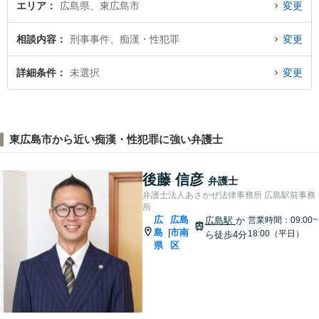
エリア
広島県、東広島市
変更
相談内容
刑事事件、痴漢・性犯罪
変更
詳細条件
未選択
変更
東広島市から近い痴漢・性犯罪に強い弁護士
後藤 信彦
弁護士
弁護士法人あさかぜ法律事務所 広島駅前事務
所
広
広島
広島駅
か
営業時間：09:00~
島
市南
|
18:00（平日）
ら徒歩4分
県
区