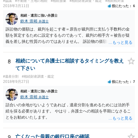
#協議
#不動産・土地の相続
#相続放棄
#相続財産調査・鑑定
#相続税対策
つかったため相続したという事例がありました。
2018年3月11日
役にたった
6
相続・遺言に強い弁護士
鈴木 崇裕
弁護士
訴訟物の価額は、裁判を起こす者＝原告が裁判所に支払う手数料の金
額を算定するために設定するものであって、裁判の相手方＝被告が疑
義を差し挟む性質のものではありません。 訴訟物の価額自体が裁判の
目的（審理の対象）となることもありませんので、上申書や証拠を出
したとしても、変更されることはありません。
8
相続について弁護士に相談するタイミングを教え
て下さい
#遺産分割
#相続財産調査・鑑定
2018年9月27日
役にたった
7
相続・遺言に強い弁護士
鈴木 崇裕
弁護士
話合いの余地がないようであれば，遺産分割を進めるためには法的手
続を採る必要があります。 やはり，弁護士への相談を早期になさるこ
とをお勧めいたします。
9
亡くなった母親の銀行口座の確認