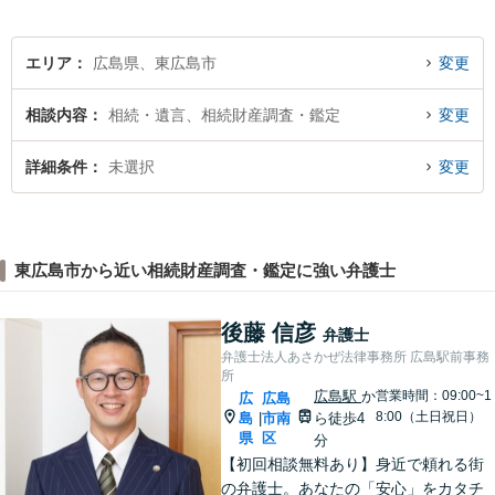
エリア
広島県、東広島市
変更
相談内容
相続・遺言、相続財産調査・鑑定
変更
詳細条件
未選択
変更
東広島市から近い相続財産調査・鑑定に強い弁護士
後藤 信彦
弁護士
弁護士法人あさかぜ法律事務所 広島駅前事務
所
広島駅
か
営業時間：09:00~1
広
広島
8:00（土日祝日）
島
市南
ら徒歩4
|
県
区
分
【初回相談無料あり】身近で頼れる街
の弁護士。あなたの「安心」をカタチ