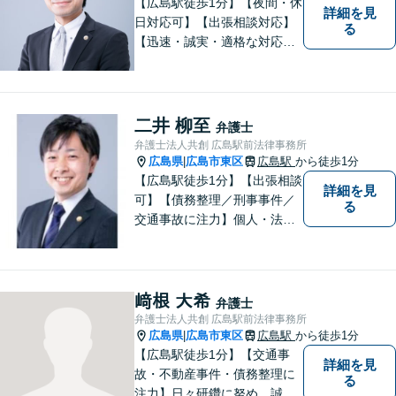
【広島駅徒歩1分】【夜間・休
詳細を見
日対応可】【出張相談対応】
る
【迅速・誠実・適格な対応】
弊事務所は、依頼者の皆様の
ための法律事務所です。皆様
にとってのアクセスを何より
重視しています。また、弊事
二井 柳至
弁護士
務所は迅速な対応・回答を最
弁護士法人共創 広島駅前法律事務所
優先にしています。
広島県
広島市東区
広島駅
から徒歩1分
|
【広島駅徒歩1分】【出張相談
詳細を見
可】【債務整理／刑事事件／
る
交通事故に注力】個人・法人
どちらも可◎依頼者がアクセ
スしやすい環境づくりに尽力
しています。すべての依頼者
の「平和」が実現できるよ
﨑根 大希
弁護士
う、依頼者一人ひとりに寄り
弁護士法人共創 広島駅前法律事務所
添い、解決へ導きます。
広島県
広島市東区
広島駅
から徒歩1分
|
【広島駅徒歩1分】【交通事
詳細を見
故・不動産事件・債務整理に
る
注力】日々研鑽に努め、誠実