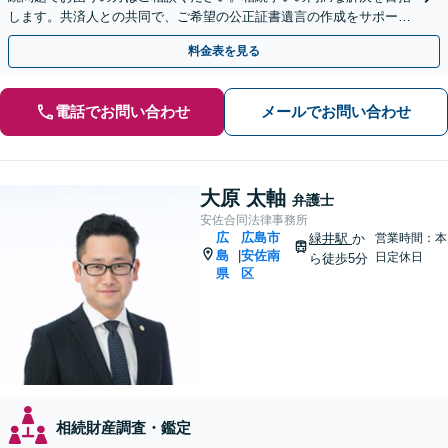
します。共済人との共同で、ご希望の公正証書遺言の作成をサポート
【完全個室】
料金表を見る
電話でお問い合わせ
メールでお問い合わせ
大原 太軸
弁護士
安佐合同法律事務所
広
広島市
緑井駅
か
営業時間：本
島
安佐南
|
日定休日
ら徒歩5分
県
区
相続財産調査・鑑定