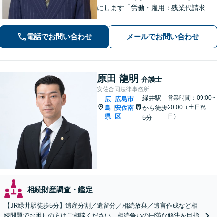
にします「労働・雇用：残業代請求、
不当解雇、労災など、労働者側の対応
実績が豊富」「不動産：不動産を相続
電話でお問い合わせ
メールでお問い合わせ
すべきか、放棄すべきか冷静に判断で
きるようサポートいたします」【広島
駅４分】
原田 龍明
弁護士
安佐合同法律事務所
緑井駅
営業時間：09:00~
広
広島市
20:00（土日祝
島
安佐南
から徒歩
|
県
区
日）
5分
相続財産調査・鑑定
【JR緑井駅徒歩5分】遺産分割／遺留分／相続放棄／遺言作成など相
続問題でお困りの方はご相談ください。相続争いの円満な解決を目指