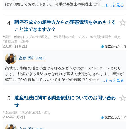
は切り離してお考え下さい。 相手の弁護士や税理士に頼んでも守秘義
務を理由に断られる可能性が高いです。 資料は調停を起こしてから任
意に開示を求め、応じなければ「調査嘱託」という手続きを使って銀
行等に照会をかけることになるでしょう。 不動産は、相続登記が済ん
4
調停不成立の相手方からの迷惑電話をやめさせる
でいなければ市役所ないし区役所に、お子様と義父様のつながりがわ
ことはできますか？
かる戸籍一式を揃えてもちこみ、「名寄せ」という手続きをすると、
#調停
#相続トラブルの代理交渉
#家族間の相続トラブル
#相続財産調査・鑑定
分かると思います。遺産分割協議書の偽造等により既に相続登記され
#相続放棄
#調停
てしまっている場合は、住所などに当たりをつけて登記名義を調べて
2018年11月2日
役にたった
9
探すことになるでしょう。 代理人弁護士を立てられるのはおすすめで
すが、現代では、各々が自由に価格設定をしていますので、特に相場
高島 秀行
弁護士
はお示しできません。ただし、かつて日本弁護士連合会が設けていた
報酬基準を踏まえて価格設定している弁護士は一定数いると思います
高裁で、和解の機会が設けられるかどうかはケースバイケースとなり
ので、それが一応の目安となるでしょう。
ます。 和解できる見込みがなければ高裁で決定がなされます。 審判が
確定してから依頼してもよいですが 今の段階でも相手方の連絡が迷惑
であれば 弁護士に依頼してもよいと思います。
5
遺産相続に関する調査依頼についてのお問い合わ
せ
#遺産分割
#相続財産調査・鑑定
2024年5月2日
役にたった
6