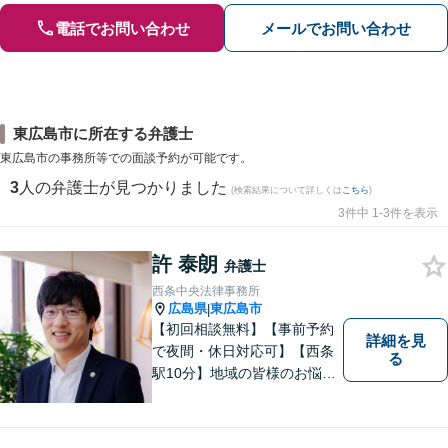
電話でお問い合わせ
メールでお問い合わせ
東広島市に所在する弁護士
東広島市の事務所等での面談予約が可能です。
3
人の弁護士が見つかりました
(検索結果について詳しくは
こちら
)
3件中 1-3件を表示
許 泰朗
弁護士
西条中央法律事務所
広島県
東広島市
|
【初回相談無料】【事前予約
詳細を見
で夜間・休日対応可】【西条
る
駅10分】地域の皆様のお悩み
に親身になって対応します。
離婚・債務整理・刑事事件・
相続など、お一人で抱えず是