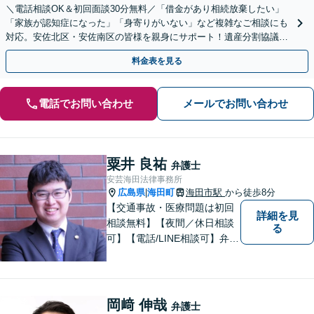
＼電話相談OK＆初回面談30分無料／「借金があり相続放棄したい」
「家族が認知症になった」「身寄りがいない」など複雑なご相談にも
対応。安佐北区・安佐南区の皆様を親身にサポート！遺産分割協議や
調停、遺言書作成、成年後見申し立て【JR緑井駅5分】
料金表を見る
電話でお問い合わせ
メールでお問い合わせ
粟井 良祐
弁護士
安芸海田法律事務所
広島県
海田町
海田市駅
から徒歩8分
|
【交通事故・医療問題は初回
詳細を見
相談無料】【夜間／休日相談
る
可】【電話/LINE相談可】弁護
士に気軽にご相談いただける
ように体制を整えています。
で少しでも疑問や不安を抱え
ている方は、すぐに弁護士に
岡﨑 伸哉
弁護士