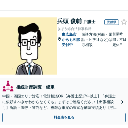
兵頭 俊輔
弁護士
愛媛県
きぼう綜合法律事務所
営業時
東広島市
面談方法(対面・電
からも相談
話・ビデオなど)は
間：本日
受付中
応相談
定休日
相続財産調査・鑑定
中国・四国エリア対応！電話相談OK【弁護士歴17年以上】「弁護士
に依頼すべきかわからなくても」まずはご連絡ください【出張相談
可】訴訟・調停・審判など、複雑な事案の豊富な解決実績あり【初回
相談無料】初回面談のみで解決できるケースもあります
料金表を見る