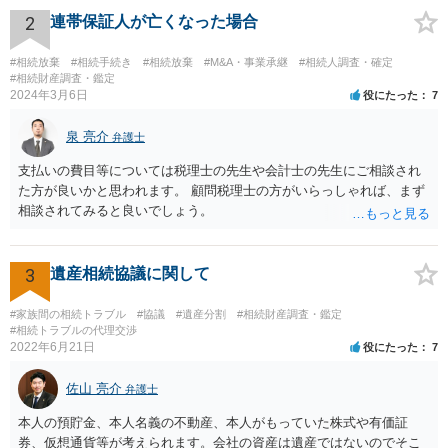
資料を持っているようであれば、主張書面とは別で提出できます。も
2
連帯保証人が亡くなった場合
し、お姉さんに見られたくないような資料がある場合、「非開示の希
望に関する申出書」と共に提出することも考えられます。 ご質問：書
#相続放棄
#相続手続き
#相続放棄
#M&A・事業承継
#相続人調査・確定
いた方が良い事と書かない方が良い事 回答： お姉さんが申立書の「申
#相続財産調査・鑑定
2024年3月6日
役にたった
7
立ての趣旨」のところに書いている遺産の分け方に対して意見があれ
ば、まずそれを書くとよいです。 次に「申立ての理由」のところに、
泉 亮介
なぜ調停を申し立てたのか(例えば、あかささんと話合いが出来ない／
弁護士
決裂した、など)や亡くなった方・あかささん・お姉さん間の事情やい
支払いの費目等については税理士の先生や会計士の先生にご相談され
きさつなどが書かれていると思うので、あかささんから見てそれは違
た方が良いかと思われます。 顧問税理士の方がいらっしゃれば、まず
うと感じるところは、どのように違うのか、など書くとよいです。 そ
相談されてみると良いでしょう。
の他、お姉さんの申立書には書かれていないけど、どのように遺産を
分けるかを決めるについてあかささんが重要だと考える事情があれば
(例えば、○○のときにお姉さんは亡くなった方からお金を援助してもら
3
遺産相続協議に関して
った等)、それも書くとよいです。 書かない方が良いと思うことは、遺
産分割に関係ない(と思われる)いきさつを沢山盛り込むことだと考えま
#家族間の相続トラブル
#協議
#遺産分割
#相続財産調査・鑑定
す(あくまで遺産分割に関係することに留める方が、裁判所や調停委員
#相続トラブルの代理交渉
の方に事情を理解してもらいやすいと思います)。
2022年6月21日
役にたった
7
佐山 亮介
弁護士
本人の預貯金、本人名義の不動産、本人がもっていた株式や有価証
券、仮想通貨等が考えられます。会社の資産は遺産ではないのでそこ