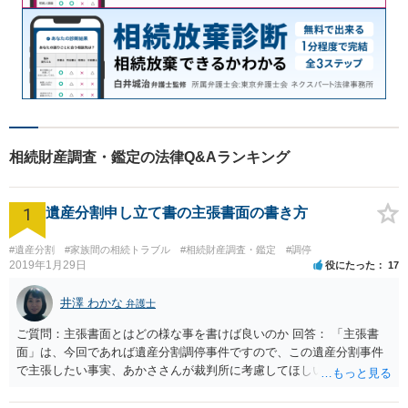
相続財産調査・鑑定の法律Q&Aランキング
1
遺産分割申し立て書の主張書面の書き方
#遺産分割
#家族間の相続トラブル
#相続財産調査・鑑定
#調停
2019年1月29日
役にたった
17
井澤 わかな
弁護士
ご質問：主張書面とはどの様な事を書けば良いのか 回答： 「主張書
面」は、今回であれば遺産分割調停事件ですので、この遺産分割事件
で主張したい事実、あかささんが裁判所に考慮してほしいと思う、亡
くなった方・あかささん・お姉さん間の事情などを記入することにな
ります。 もし、主張したい事実や考慮してほしい事情に関連して