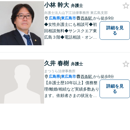
非ご相談にいらしてくださ
小林 幹大
弁護士
い。
弁護士法人山下江法律事務所 東広島支部
広島県
東広島市
西条駅
から徒歩9分
|
◆女性弁護士にも相談可◆初
詳細を見
回相談無料◆サンスクエア東
る
広島３階◆電話相談・オンラ
イン相談可◆交通事故、相
続・遺言、離婚・不貞慰謝料
請求など民事一般に対応。 話
久井 春樹
しにくいことも安心してご相
弁護士
談ください。あなたの気持ち
まつうら法律事務所
に寄り添い、丁寧にお応えし
広島県
東広島市
西条駅
から徒歩8分
|
ます。
【弁護士歴10年以上】債務整
詳細を見
理/離婚/相続など実績多数あり
る
ます。依頼者さまの状況を十
分にヒアリングし、これまで
の知見をもとにあらゆる観点
から解決策をご提案してまい
ります。【ＪＲ「西条駅」か
ら8分】【駐車場あり】