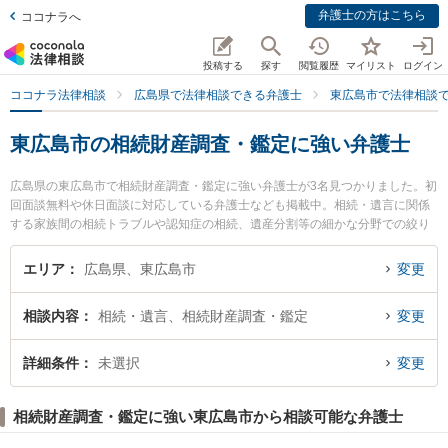
弁護士の方はこちら
ココナラへ
投稿する
探す
閲覧履歴
マイリスト
ログイン
ココナラ法律相談
広島県で法律相談できる弁護士
東広島市で法律相談
東広島市の相続財産調査・鑑定に強い弁護士
広島県の東広島市で相続財産調査・鑑定に強い弁護士が3名見つかりました。初
回面談無料や休日面談に対応している弁護士なども掲載中。相続・遺言に関係
する家族間の相続トラブルや認知症の相続、遺産分割等の細かな分野での絞り
込み検索もでき便利です。特に西条中央法律事務所の許 泰朗弁護士や弁護士法
人山下江法律事務所 東広島支部の小林 幹大弁護士、まつうら法律事務所の久井
エリア
広島県、東広島市
変更
春樹弁護士のプロフィール情報や弁護士費用、強みなどが注目されています。
『東広島市で土日や夜間に発生した相続財産調査・鑑定のトラブルを今すぐに
相談内容
相続・遺言、相続財産調査・鑑定
変更
弁護士に相談したい』『相続財産調査・鑑定のトラブル解決の実績豊富な近く
の弁護士を検索したい』『初回相談無料で相続財産調査・鑑定を法律相談でき
る東広島市内の弁護士に相談予約したい』などでお困りの相談者さんにおすす
詳細条件
未選択
変更
めです。
相続財産調査・鑑定に強い東広島市から相談可能な弁護士