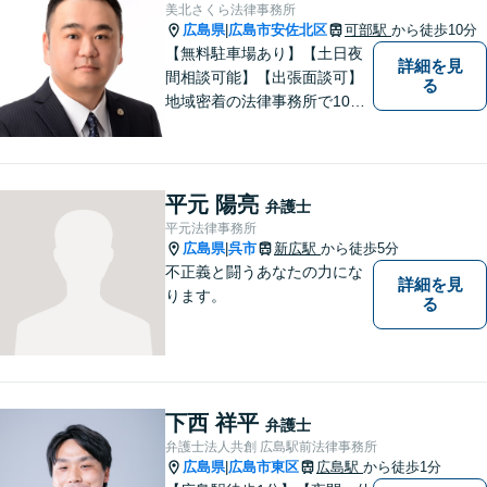
ご相談ください。【JR海田市
美北さくら法律事務所
駅から徒歩9分】
広島県
広島市安佐北区
可部駅
から徒歩10分
|
【無料駐車場あり】【土日夜
詳細を見
間相談可能】【出張面談可】
る
地域密着の法律事務所で10年
以上の解決実績！依頼者様に
寄り添い、問題解決を行いま
す。夜間・休日の対応、出張
面談も承っています！【借金
平元 陽亮
弁護士
問題相談無料】
平元法律事務所
広島県
呉市
新広駅
から徒歩5分
|
不正義と闘うあなたの力にな
詳細を見
ります。
る
下西 祥平
弁護士
弁護士法人共創 広島駅前法律事務所
広島県
広島市東区
広島駅
から徒歩1分
|