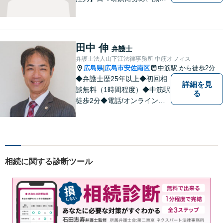
に執務を遂行することがモッ
トーです。紛争解決だけでな
く、紛争を予防するためのア
ドバイスを心がけています。
田中 伸
弁護士
【法テラス利用可】
弁護士法人山下江法律事務所 中筋オフィス
広島県
広島市安佐南区
中筋駅
から徒歩2分
|
◆弁護士歴25年以上◆初回相
詳細を見
談無料（1時間程度）◆中筋駅
る
徒歩2分◆電話/オンライン相
談可◆夜間相談可◆相続、交
通事故、離婚、不貞慰謝料請
求、企業法務等。広島市北部
地域の皆様に寄り添い、地域
密着型の法律事務所としてよ
相続に関する診断ツール
り身近な法的サービスを提供
します。