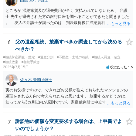
高島 秀行
弁護士
ところが 滞納家賃及び退去費用が全く 支払われていないため、 弁護
士 先生が退去された方の銀行口座を調べることができたと聞きました
。 友人の弁護士が調べたのは、判決取得後に滞納賃料回収のため
に、預金の有無及び残高の開示を求めたもので 判決を取るために、
預金の入出金履歴を調べたわけではありません。 残念ながら、事案
や目的も異なりますし、開示の内容も異なります。
6
父の遺産相続、放棄すべきか調査してから決める
べきか？
#相続財産調査・鑑定
#遺産分割
#不動産・土地の相続
#相続人調査・確定
#相続放棄
#相続手続き
2025年7月15日
役にたった
5
佐々木 晋輔
弁護士
実のお父様ですので、できればお父様が住んでおられたマンションの
処理をされる方向で考えられたらと思います。 放棄するかどうかは、
知ってから3カ月以内が原則ですが、家庭裁判所に申立すれば3カ月の
期間を伸長することができます。 その間に、財産の状況を調査して、
放棄するかどうか決めることができます。 銀行やサラ金が数年も放置
することはありませんので、数年後に借金が発見される可能性はほぼ
7
訴訟物の価額を変更要求する場合は、上申書でよ
ありません。 なお、私が扱った相続放棄を検討していた案件で、期間
いのでしょうか？
伸長して調査したところ、サラ金に対する過払金など相当な財産が見