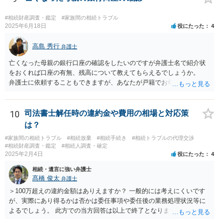
#相続財産調査・鑑定
#家族間の相続トラブル
2025年6月18日
役にたった
4
高島 秀行
弁護士
亡くなった母親の銀行口座の確認をしたいのですが弁護士名で紹介状
をおくれば口座の有無、残高について教えてもらえるでしょうか。
弁護士に依頼することもできますが、あなたが戸籍でお母さんの相続
人であり、相続人本人であることなどを証明すれば、口座の有無や残
高は教えてくれると思います。 自分ではよくわからないということ
であれば、弁護士に相談し依頼されたら良いと思います。
10
司法書士解任時の違約金や費用の相場と対応策
は？
#家族間の相続トラブル
#相続放棄
#相続手続き
#相続トラブルの代理交渉
#相続財産調査・鑑定
#相続人調査・確定
2025年2月4日
役にたった
4
相続・遺言に強い弁護士
髙橋 俊太
弁護士
＞100万超えの違約金額はありえますか？ 一般的には考えにくいです
が、実際にあり得るかは否かは委任事項や委任後の業務処理状況等に
よるでしょう。 此方での当方回答は以上で終了となりますが、参考に