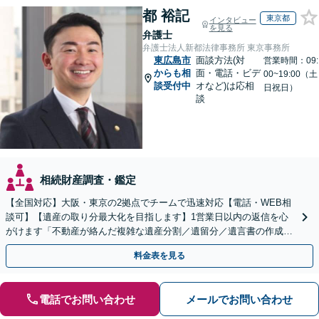
都 裕記
東京都
インタビュー
を見る
弁護士
弁護士法人新都法律事務所 東京事務所
東広島市
面談方法(対
営業時間：09:
からも相
面・電話・ビデ
00~19:00（土
談受付中
オなど)は応相
日祝日）
談
相続財産調査・鑑定
【全国対応】大阪・東京の2拠点でチームで迅速対応【電話・WEB相
談可】【遺産の取り分最大化を目指します】1営業日以内の返信を心
がけます「不動産が絡んだ複雑な遺産分割／遺留分／遺言書の作成・
執行／事業承継など、お任せください」【休日相談あり】
料金表を見る
電話でお問い合わせ
メールでお問い合わせ