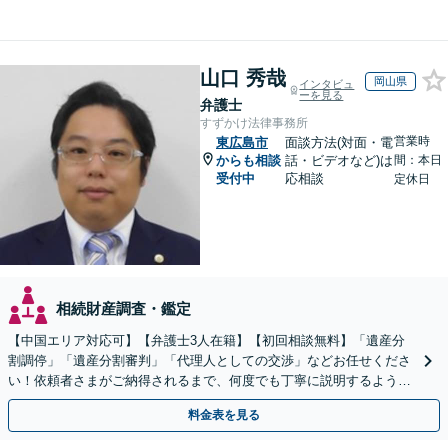
山口 秀哉
岡山県
インタビュ
ーを見る
弁護士
すずかけ法律事務所
営業時
東広島市
面談方法(対面・電
からも相談
話・ビデオなど)は
間：本日
受付中
応相談
定休日
相続財産調査・鑑定
【中国エリア対応可】【弁護士3人在籍】【初回相談無料】「遺産分
割調停」「遺産分割審判」「代理人としての交渉」などお任せくださ
い！依頼者さまがご納得されるまで、何度でも丁寧に説明するよう心
掛けています【土日祝／夜間対応可】【当日／電話相談可】
料金表を見る