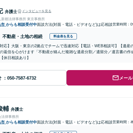
記
弁護士
インタビューを見る
人新都法律事務所 東京事務所
島市
からも相談受付中
面談方法(対面・電話・ビデオなど)は応相談
営業時間：09
不動産・土地の相続
料金表を見る
対応】大阪・東京の2拠点でチームで迅速対応【電話・WEB相談可】【遺産
の返信を心がけます「不動産が絡んだ複雑な遺産分割／遺留分／遺言書の作
【休日相談あり】
せ
メール
俊輔
弁護士
合法律事務所
島市
からも相談受付中
面談方法(対面・電話・ビデオなど)は応相談
営業時間：