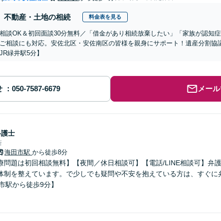
不動産・土地の相続
料金表を見る
相談OK＆初回面談30分無料／「借金があり相続放棄したい」「家族が認知
ご相談にも対応。安佐北区・安佐南区の皆様を親身にサポート！遺産分割協
JR緑井駅5分】
せ
メール
弁護士
所
海田市駅
から徒歩8分
療問題は初回相談無料】【夜間／休日相談可】【電話/LINE相談可】弁
体制を整えています。で少しでも疑問や不安を抱えている方は、すぐに
市駅から徒歩9分】