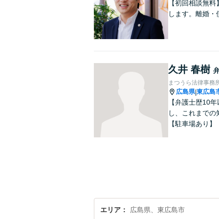
【初回相談無料
します。離婚・
久井 春樹
まつうら法律事務
広島県
東広島
|
【弁護士歴10
し、これまでの
【駐車場あり】
エリア
広島県、東広島市