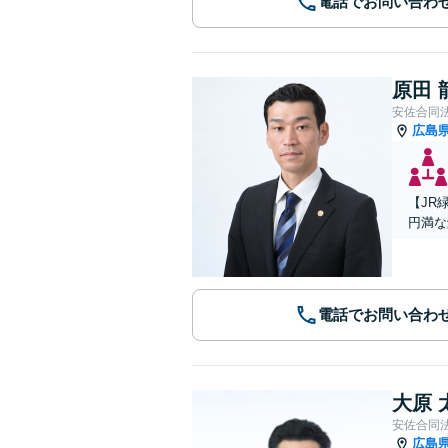
電話でお問い合わ
原田 
安佐合同
広島
【JR
円満な
電話でお問い合わ
大原 
安佐合同
広島