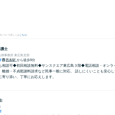
果について詳しくは
こちら
)
弁護士
律事務所 東広島支部
市
西条駅
から徒歩9分
も相談可◆初回相談無料◆サンスクエア東広島３階◆電話相談・オンラ
、離婚・不貞慰謝料請求など民事一般に対応。 話しにくいことも安心し
に寄り添い、丁寧にお応えします。
士
所
市