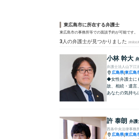
東広島市に所在する弁護士
東広島市の事務所等での面談予約が可能です。
3
人の弁護士が見つかりました
(検索結
小林 幹大
弁護士法人山下江法
広島県
東広島
|
◆女性弁護士に
故、相続・遺言
あなたの気持ち
許 泰朗
弁護
西条中央法律事務
広島県
東広島
|