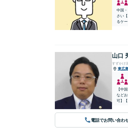
中国・
さい【
るケー
山口 
すずかけ
東広
【中国
などお
可】【
電話でお問い合わ