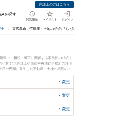
弁護士の方はこちら
&Aを探す
閲覧履歴
マイリスト
ログイン
護士
東広島市で不動産・土地の相続に強い弁護士
も掲載中。相続・遺言に関係する家族間の相続ト
小林 幹大弁護士や西条中央法律事務所の許 泰
土日や夜間に発生した不動産・土地の相続のト
談無料で不動産・土地の相続を法律相談できる東
変更
変更
変更