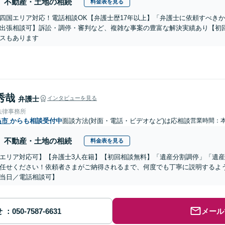
不動産・土地の相続
料金表を見る
四国エリア対応！電話相談OK【弁護士歴17年以上】「弁護士に依頼すべき
出張相談可】訴訟・調停・審判など、複雑な事案の豊富な解決実績あり【初
スもあります
秀哉
弁護士
インタビューを見る
法律事務所
島市
からも相談受付中
面談方法(対面・電話・ビデオなど)は応相談
営業時間：
不動産・土地の相続
料金表を見る
エリア対応可】【弁護士3人在籍】【初回相談無料】「遺産分割調停」「遺
任せください！依頼者さまがご納得されるまで、何度でも丁寧に説明するよ
当日／電話相談可】
せ
メール