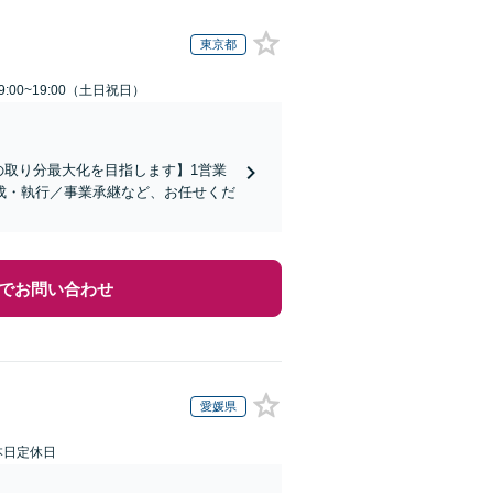
東京都
:00~19:00（土日祝日）
の取り分最大化を目指します】1営業
成・執行／事業承継など、お任せくだ
でお問い合わせ
愛媛県
本日定休日