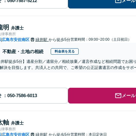
せ
メール
龍明
弁護士
法律事務所
県
広島市安佐南区
緑井駅
から徒歩5分
営業時間：09:00~20:00（土日祝日）
|
不動産・土地の相続
料金表を見る
緑井駅徒歩5分】遺産分割／遺留分／相続放棄／遺言作成など相続問題でお困
解決を目指します。共済人との共同で、ご希望の公正証書遺言の作成をサポ
せ
メール
太軸
弁護士
法律事務所
県
広島市安佐南区
緑井駅
から徒歩5分
営業時間：本日定休日
|