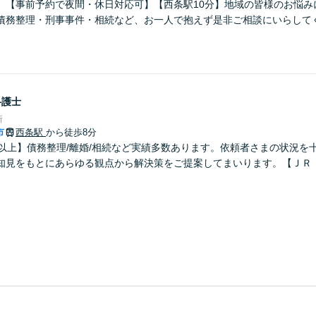
】【事前予約で夜間・休日対応可】【西条駅10分】地域の皆様のお悩み
債務整理・刑事事件・相続など、お一人で抱えず是非ご相談にいらして
弁護士
所
市
西条駅
から徒歩8分
年以上】債務整理/離婚/相続など実績多数あります。依頼者さまの状況を
知見をもとにあらゆる観点から解決策をご提案してまいります。【ＪＲ