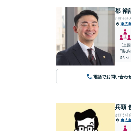
都 裕
弁護士法
東広
【全国
日以内
さい」
電話でお問い合わ
兵頭 
きぼう綜
東広