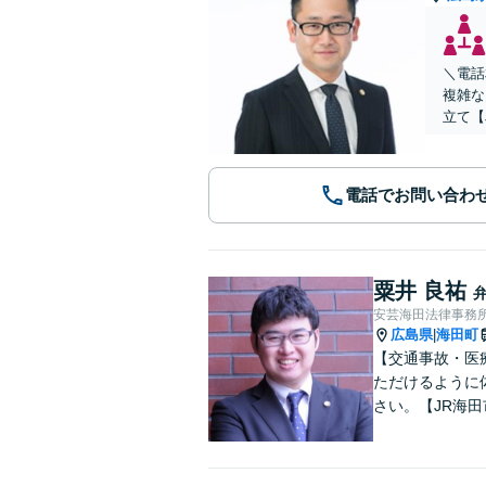
＼電話
複雑な
立て【
電話でお問い合わ
粟井 良祐
安芸海田法律事務
広島県
海田町
|
【交通事故・医
ただけるように
さい。【JR海田