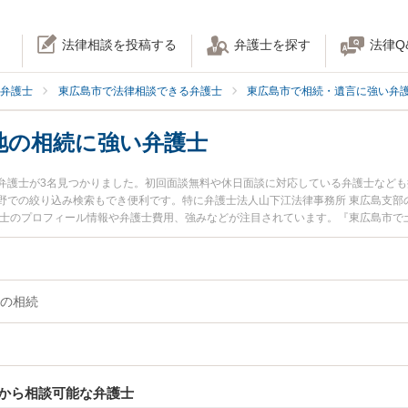
法律相談を投稿する
弁護士を探す
法律Q
弁護士
東広島市で法律相談できる弁護士
東広島市で相続・遺言に強い弁
地の相続に強い弁護士
弁護士が3名見つかりました。初回面談無料や休日面談に対応している弁護士など
野での絞り込み検索もでき便利です。特に弁護士法人山下江法律事務所 東広島支部の
護士のプロフィール情報や弁護士費用、強みなどが注目されています。『東広島市で
産・土地の相続のトラブル解決の実績豊富な近くの弁護士を検索したい』『初回相
困りの相談者さんにおすすめです。
の相続
から相談可能な弁護士