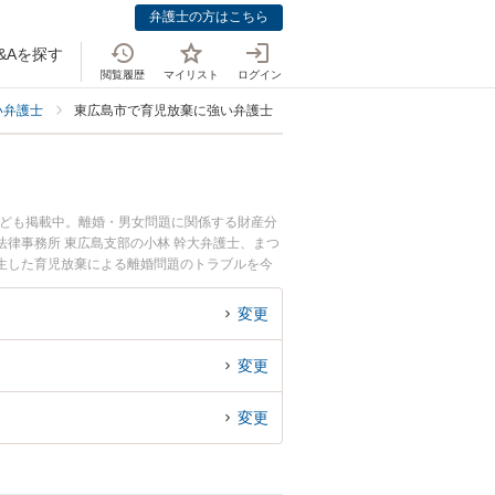
弁護士の方はこちら
&Aを探す
閲覧履歴
マイリスト
ログイン
い弁護士
東広島市で育児放棄に強い弁護士
なども掲載中。離婚・男女問題に関係する財産分
律事務所 東広島支部の小林 幹大弁護士、まつ
生した育児放棄による離婚問題のトラブルを今
で育児放棄による離婚問題を法律相談できる東広
変更
変更
変更