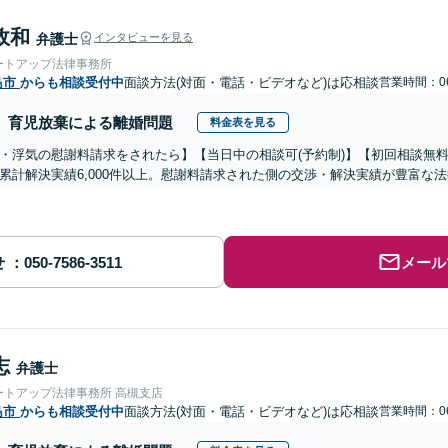
政和
弁護士
インタビューを見る
ートアップ法律事務所
島市
からも相談受付中
面談方法(対面・電話・ビデオなど)は応相談
営業時間：06
育児放棄による離婚問題
料金表を見る
・浮気の慰謝料請求をされたら】【当日中の相談可(予約制)】【初回相談無料
累計解決実績6,000件以上。慰謝料請求された側の交渉・解決実績が豊富な
せ
メール
志
弁護士
ートアップ法律事務所 高槻支店
島市
からも相談受付中
面談方法(対面・電話・ビデオなど)は応相談
営業時間：06