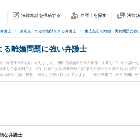
法律相談を投稿する
弁護士を探す
法律Q
弁護士
東広島市で法律相談できる弁護士
東広島市で離婚・男女問題に強
よる離婚問題に強い弁護士
強い弁護士が3名見つかりました。初回面談無料や休日面談に対応している弁護士
検索もでき便利です。特に西条中央法律事務所の許 泰朗弁護士や弁護士法人山下江法
ール情報や弁護士費用、強みなどが注目されています。『東広島市で土日や夜間に発
離婚問題のトラブル解決の実績豊富な近くの弁護士を検索したい』『初回相談無料
りの相談者さんにおすすめです。
能な弁護士