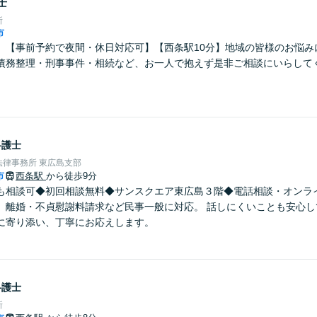
士
所
市
】【事前予約で夜間・休日対応可】【西条駅10分】地域の皆様のお悩み
債務整理・刑事事件・相続など、お一人で抱えず是非ご相談にいらして
弁護士
律事務所 東広島支部
市
西条駅
から徒歩9分
も相談可◆初回相談無料◆サンスクエア東広島３階◆電話相談・オンラ
、離婚・不貞慰謝料請求など民事一般に対応。 話しにくいことも安心し
に寄り添い、丁寧にお応えします。
弁護士
所