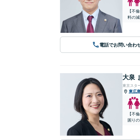
【不倫
料の減
電話でお問い合わ
大泉 
東京スタ
東広
【不倫
困りの