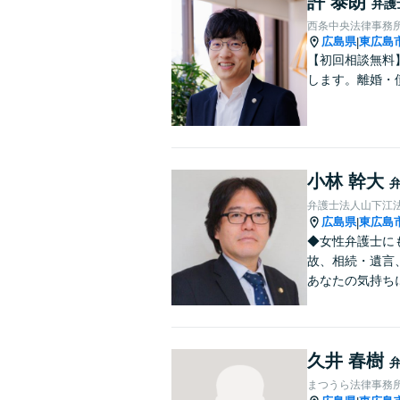
許 泰朗
弁護
西条中央法律事務
広島県
東広島
|
【初回相談無料
します。離婚・
小林 幹大
弁護士法人山下江法
広島県
東広島
|
◆女性弁護士に
故、相続・遺言
あなたの気持ち
久井 春樹
まつうら法律事務