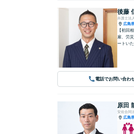
後藤 
弁護士法
広島
【初回相
雇、労災
ートいた
電話でお問い合わ
原田 
安佐合同
広島