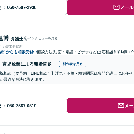
せ
メール
健博
弁護士
インタビューを見る
とう法律事務所
島市
からも相談受付中
面談方法(対面・電話・ビデオなど)は応相談
営業時間：06
育児放棄による離婚問題
料金表を見る
祝相談（要予約）LINE相談可】浮気・不倫・離婚問題は専門弁護士にお任
が最適な解決に導きます。
せ
メー