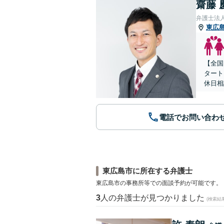
齋藤 
弁護士法人
東広
【全国
タート
休日相
電話でお問い合わ
東広島市に所在する弁護士
東広島市の事務所等での面談予約が可能です。
3
人の弁護士が見つかりました
(検索結