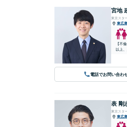
宮地 
東京スタ
東広
【不倫
以上、
電話でお問い合わ
表 剛
東京スタ
東広