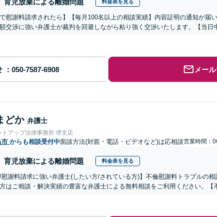
育児放棄による離婚問題
料金表を見る
で慰謝料請求されたら】【毎月100名以上の相談実績】内容証明の通知が届
額交渉に強い弁護士が裁判を回避しながら粘り強く交渉いたします。【当日中
せ
メール
まどか
弁護士
ートアップ法律事務所 堺支店
島市
からも相談受付中
面談方法(対面・電話・ビデオなど)は応相談
営業時間：06
育児放棄による離婚問題
料金表を見る
/慰謝料請求に強い弁護士(したい方/されている方)】不倫慰謝料トラブルの相
方はご相談・解決実績の豊富な弁護士による無料相談をご利用ください。【