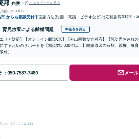
慶邦
弁護士
インタビューを見る
湘南LAGOON
島市
からも相談受付中
面談方法(対面・電話・ビデオなど)は応相談
営業時間：
育児放棄による離婚問題
料金表を見る
エリア対応】【オンライン面談OK】【外出困難な方対応】【乳幼児お連れ
にするためのサポートを【相談数3,000件以上】離婚原因の有無、親権、養
談可】
せ
メール
果について詳しくは
こちら
)