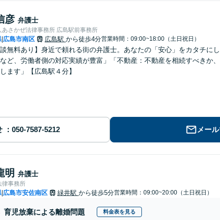
信彦
弁護士
人あさかぜ法律事務所 広島駅前事務所
県
広島市南区
広島駅
から徒歩4分
営業時間：09:00~18:00（土日祝日）
|
談無料あり】身近で頼れる街の弁護士。あなたの「安心」をカタチにし
など、労働者側の対応実績が豊富」「不動産：不動産を相続すべきか、
します」【広島駅４分】
せ
メール
龍明
弁護士
法律事務所
県
広島市安佐南区
緑井駅
から徒歩5分
営業時間：09:00~20:00（土日祝日）
|
育児放棄による離婚問題
料金表を見る