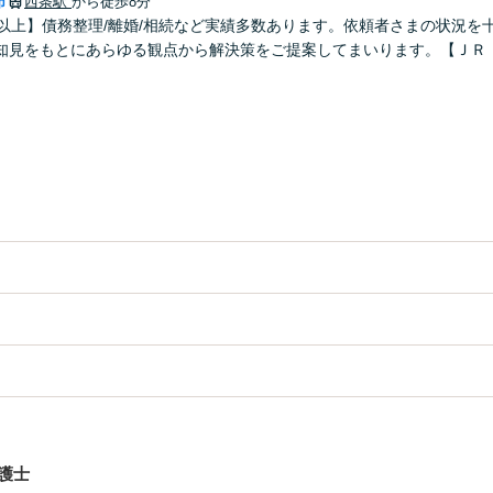
市
西条駅
から徒歩8分
年以上】債務整理/離婚/相続など実績多数あります。依頼者さまの状況を
知見をもとにあらゆる観点から解決策をご提案してまいります。【ＪＲ
護士