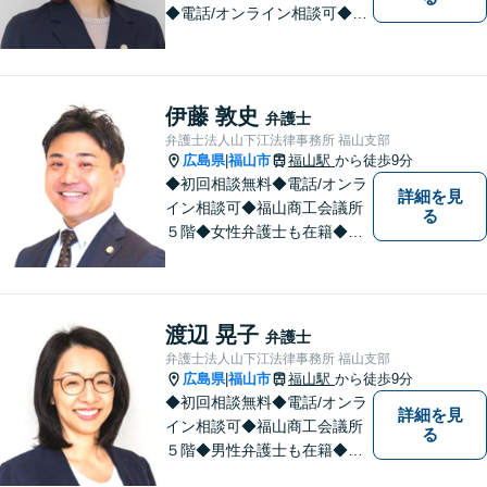
◆電話/オンライン相談可◆離
婚・不貞慰謝料請求、刑事弁
護、相続・遺言、労働問題、
消費者問題、企業法務など 。
話しにくいことも安心してご
伊藤 敦史
弁護士
相談ください。あなたの気持
弁護士法人山下江法律事務所 福山支部
ちに寄り添い、丁寧にお応え
広島県
福山市
福山駅
から徒歩9分
|
します。
◆初回相談無料◆電話/オンラ
詳細を見
イン相談可◆福山商工会議所
る
５階◆女性弁護士も在籍◆刑
事事件、交通事故事件、離
婚・不貞慰謝料請求事件、相
続、借金事件など 。話しにく
いことも安心してご相談くだ
渡辺 晃子
弁護士
さい。あなたの気持ちに寄り
弁護士法人山下江法律事務所 福山支部
添い、丁寧にお応えします。
広島県
福山市
福山駅
から徒歩9分
|
◆初回相談無料◆電話/オンラ
詳細を見
イン相談可◆福山商工会議所
る
５階◆男性弁護士も在籍◆離
婚、相続・遺言、交通事故、