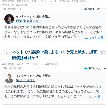
#誹謗中傷
#名誉毀損
#個人・プライベート
#被害者
#肖像権侵害
#訴訟・損害賠償請求
2026年8月4日
役にたった
1
インターネットに強い弁護士
稲葉 進太郎
弁護士
知的障害がないのに知的障害者と言うのは名誉毀損または名誉感情の
侵害になりますか？ →裁判所では、名誉感情侵害とされることが多い
印象です。ご指摘のとおり、文脈上侮辱の意味で言っている点も加味
されていると思います。
5
ネットでの誹謗中傷によるコミケ売上減少、損害
賠償は可能か？
#誹謗中傷
#個人・プライベート
#名誉毀損
2026年7月30日
役にたった
4
インターネットに強い弁護士
泉 亮介
弁護士
相手の投稿のみでは権利侵害性が認められるにはハードルが高いよう
に思われます。 また、仮に投稿者がどこの誰かが特定できたとして
も、その投稿のせいで売り上げが減ったということについての証明は
相当程度難易度が高いでしょう。