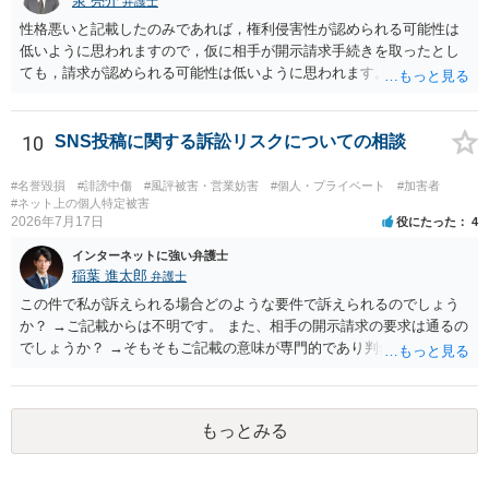
泉 亮介
弁護士
性格悪いと記載したのみであれば，権利侵害性が認められる可能性は
低いように思われますので，仮に相手が開示請求手続きを取ったとし
ても，請求が認められる可能性は低いように思われます。
10
SNS投稿に関する訴訟リスクについての相談
#名誉毀損
#誹謗中傷
#風評被害・営業妨害
#個人・プライベート
#加害者
#ネット上の個人特定被害
2026年7月17日
役にたった
4
インターネットに強い弁護士
稲葉 進太郎
弁護士
この件で私が訴えられる場合どのような要件で訴えられるのでしょう
か？ →ご記載からは不明です。 また、相手の開示請求の要求は通るの
でしょうか？ →そもそもご記載の意味が専門的であり判然としないも
のと存じます。直接弁護士に、そのゲームの内容をご説明になりなが
らご相談になることをお勧めいたします。
もっとみる