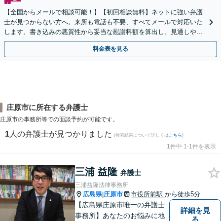
【全国からメールで相談可能！】【初回相談無料】ネットに強い弁護
士が見つからない方へ。来所も電話も不要、すべてメールで対応いた
します。書き込みの悪質性から妥当な慰謝料額を算出し、見通しや費
用面のリスクも包み隠さずお伝えしサポートします。
料金表を見る
庄原市に所在する弁護士
庄原市の事務所等での面談予約が可能です。
1
人の弁護士が見つかりました
(検索結果について詳しくは
こちら
)
1件中 1-1件を表示
三浦 益隆
弁護士
三浦益隆法律事務所
広島県
庄原市
市役所前駅
から徒歩5分
|
【広島県庄原市唯一の弁護士
詳細を見
事務所】あなたのお悩みに地
る