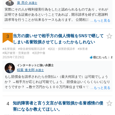
泉 亮介
弁護士
実際にその人が権利侵害行為をしたと認められるものであり，それが
証明できる証拠があるということであれば，開示請求を経ずに慰謝料
請求等を行うことが出来るケースもあります。 公開相談の場では回答
は難しいかと思われますので，お手持ちの証拠資料を持参の上弁護士
に個別に相談されると良いでしょう。
3
当方の腹いせで相手方の個人情報をSNSで晒して
しまい名誉毀損させてしまったかもしれない
#名誉毀損
#発信者情報開示請求
#訴訟・損害賠償請求
#加害者
#風評被害・営業妨害
#誹謗中傷
2026年7月29日
役にたった
2
インターネットに強い弁護士
稲葉 進太郎
弁護士
もし賠償金を請求されたら分割払い（最大何回まで）は可能でしょう
か？ →相手方が応じれば可能でしょう。 賠償金はいくらくらいになり
そうですか？ →数十万円から１００万円単位まで様々であり、不明で
す。相手方から相談者様に対し請求がなされた場合、減額や分割の交
渉が行われ、双方合意に至れば支払が開始され、決裂して相手方が訴
訟提起を選択すれば訴訟の中で解決がなされる流れが通常です。
4
知的障害者と言う文言が名誉毀損か名誉感情の侵
害になるか教えてほしい。