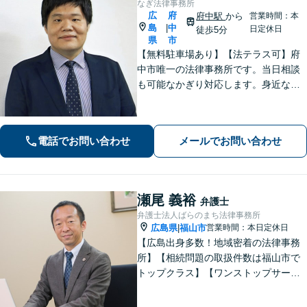
なぎ法律事務所
広
府
府中駅
から
営業時間：本
島
中
|
日定休日
徒歩5分
県
市
【無料駐車場あり】【法テラス可】府
中市唯一の法律事務所です。当日相談
も可能なかぎり対応します。身近な相
談相手として親身にご相談に乗りま
す。相続・離婚・借金など、お困りご
とがありましたら、まずはお気軽にご
電話でお問い合わせ
メールでお問い合わせ
相談ください。【出張相談に対応】
【秘密厳守】
瀬尾 義裕
弁護士
弁護士法人ばらのまち法律事務所
広島県
福山市
営業時間：本日定休日
|
【広島出身多数！地域密着の法律事務
所】【相続問題の取扱件数は福山市で
トップクラス】【ワンストップサービ
ス】税理士、司法書士、社会保険労務
士、土地家屋調査士など各士業との緊