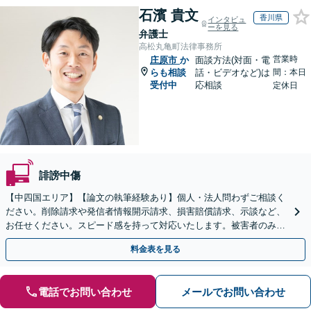
石濱 貴文
香川県
インタビュ
ーを見る
弁護士
高松丸亀町法律事務所
営業時
庄原市
か
面談方法(対面・電
らも相談
話・ビデオなど)は
間：本日
受付中
応相談
定休日
誹謗中傷
【中四国エリア】【論文の執筆経験あり】個人・法人問わずご相談く
ださい。削除請求や発信者情報開示請求、損害賠償請求、示談など、
お任せください。スピード感を持って対応いたします。被害者のみな
らず加害者のご相談も可能です【夜間・休日面談可】
料金表を見る
電話でお問い合わせ
メールでお問い合わせ