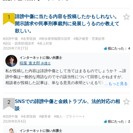
1
誹謗中傷に当たる内容を投稿したかもしれない。
開示請求や民事刑事裁判に発展しうるのか教えて
欲しい。
#誹謗中傷
#名誉毀損
#発信者情報開示請求
#風評被害・営業妨害
#訴訟・損害賠償請求
#炎上対策
2026年7月27日
役にたった
4
インターネットに強い弁護士
稲葉 進太郎
弁護士
私が投稿した内容は誹謗中傷として当てはまるものでしょうか？ →誹
謗中傷は一般的な用語なのでその該当性について回答しかねますが、
相談者が投稿した記事は、単なる意見の表明といえる可能性が高く、
権利侵害が認められる可能性は低いと存じます。 もし当てはまるとし
て、開示請求が認められたり、民事裁判や刑事裁判に発展しうるもの
でしょうか？ →権利侵害や、名誉毀損・侮辱に該当する可能性が低い
2
SNSでの誹謗中傷と金銭トラブル、法的対応の相
ため、民事裁判や刑事裁判に発展することはあまり考えられないよう
談
に思われます。
#誹謗中傷
#名誉毀損
#被害者
#個人・プライベート
2026年8月4日
役にたった
2
インターネットに強い弁護士