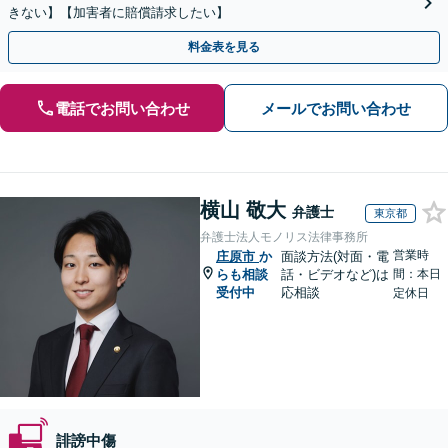
きない】【加害者に賠償請求したい】
料金表を見る
電話でお問い合わせ
メールでお問い合わせ
横山 敬大
弁護士
東京都
弁護士法人モノリス法律事務所
営業時
庄原市
か
面談方法(対面・電
らも相談
話・ビデオなど)は
間：本日
受付中
応相談
定休日
誹謗中傷