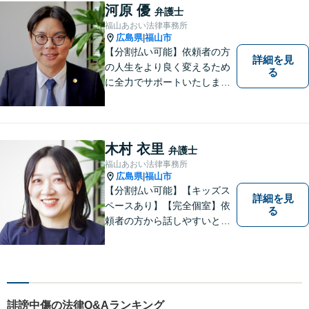
指します。ぜひ一度ご相談に
河原 優
弁護士
いらしてください。【駐車場
福山あおい法律事務所
有】
広島県
福山市
|
【分割払い可能】依頼者の方
詳細を見
の人生をより良く変えるため
る
に全力でサポートいたしま
す！些細なことでも是非一度
ご相談ください。【キッズス
ペースあり】
木村 衣里
弁護士
福山あおい法律事務所
広島県
福山市
|
【分割払い可能】【キッズス
詳細を見
ペースあり】【完全個室】依
る
頼者の方から話しやすいと定
評があります。日々の生活の
中の不安や些細な問題であっ
ても是非お気軽に弁護士にご
相談ください。
誹謗中傷の法律Q&Aランキング