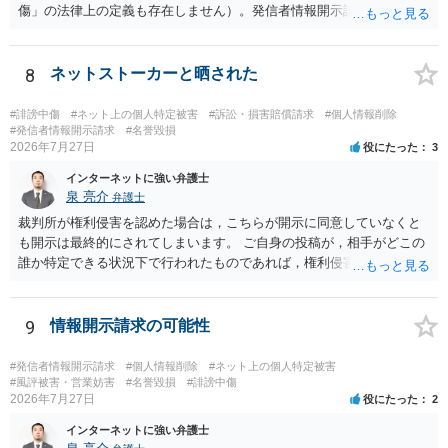
設定しておく方が望ましい場合が多いと思われます（上記のとおり、
傷」の法律上の定義も存在しません）。発信者情報開示請求は権利侵
口外禁止条項は、違反した際の違約金条項とワンセットにすることで
害がある場合に認められるもので、本人が不愉快に感じる投稿だから
効果を発揮するといえます）。
認められるわけではありません。 ご質問に書かれている投稿内容だけ
では、相手にとって不愉快かもしれませんが当然に権利侵害に該当す
8
ネットストーカーと晒された
るとは言い難く、発信者情報開示請求は認められない事案が多いと思
われますが、実際の投稿内容を確認しなければ正確な回答は難しいの
#誹謗中傷
#ネット上の個人特定被害
#訴訟・損害賠償請求
#個人情報削除
で、ご不安であれば、弁護士へ直接相談して見通しを聞いてみればよ
#発信者情報開示請求
#名誉毀損
2026年7月27日
役にたった
3
いと思います。
インターネットに強い弁護士
泉 亮介
弁護士
裁判所が権利侵害を認めた場合は，こちらが開示に同意していなくと
も開示は最終的にされてしまいます。 ご自身の投稿が，相手がどこの
誰か特定できる状況下で行われたものであれば，権利侵害性が認めら
れる可能性はあるかと思われます。 もっとも，相手方の晒し行為につ
いても，アカウントを特定したうえで，ネットストーカーとして晒し
たのであれば，かかる行為に権利侵害性が認められる可能性はあるで
9
情報開示請求の可能性
しょう。
#発信者情報開示請求
#個人情報削除
#ネット上の個人特定被害
#風評被害・営業妨害
#名誉毀損
#誹謗中傷
2026年7月27日
役にたった
2
インターネットに強い弁護士