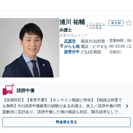
浦川 祐輔
東京都
インタビュ
ーを見る
弁護士
弁護士法人エッグ
営業時間：00:
庄原市
面談方法(対面・
からも相
電話・ビデオな
00~23:59（土
談受付中
ど)は応相談
日祝日）
誹謗中傷
【全国対応】【来所不要】【オンライン相談に特化】【相談は何度で
も無料】Xの誹謗中傷被害の経験がある弁護士。炎上／誹謗中傷の問
題解決に定評あり。誹謗中傷した側の相談も対応。開示請求なしで本
人の特定ができる場合もあり。
料金表を見る