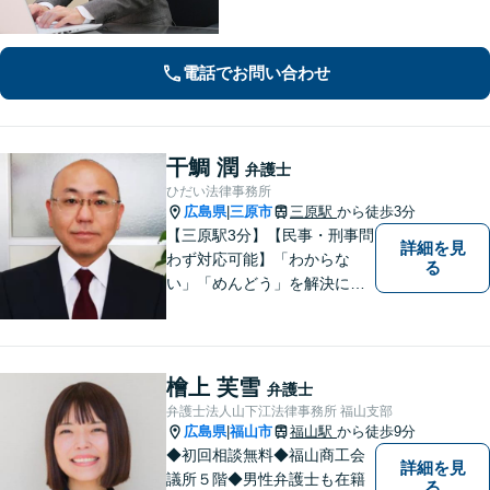
密な連携体制「企業法務、民事家事、
遺言・相続、債務整理など、幅広い分
野に対応」
電話でお問い合わせ
干鯛 潤
弁護士
ひだい法律事務所
広島県
三原市
三原駅
から徒歩3分
|
【三原駅3分】【民事・刑事問
詳細を見
わず対応可能】「わからな
る
い」「めんどう」を解決に導
くために丁寧にわかりやすく
説明します。誰もが思う「平
常なくらし」のための弁護活
動がモットー。身近な頼れる
檜上 芙雪
弁護士
弁護士として依頼者さまにし
弁護士法人山下江法律事務所 福山支部
っかりと寄り添います。
広島県
福山市
福山駅
から徒歩9分
|
◆初回相談無料◆福山商工会
詳細を見
議所５階◆男性弁護士も在籍
る