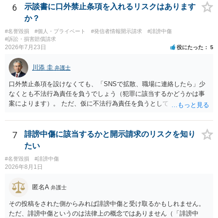
6
示談書に口外禁止条項を入れるリスクはあります
か？
#名誉毀損
#個人・プライベート
#発信者情報開示請求
#誹謗中傷
#訴訟・損害賠償請求
2026年7月23日
役にたった
5
川添 圭
弁護士
口外禁止条項を設けなくても、「SNSで拡散、職場に連絡したら」少
なくとも不法行為責任を負うでしょう（犯罪に該当するかどうかは事
案によります）。 ただ、仮に不法行為責任を負うとしても、違約金を
決めておかなければ慰謝料程度しか認められないケースが出てきます
（日本の裁判所が認定する慰謝料は、到底被害感情を満足させられる
ような金額ではありません）。そのため、口外禁止条項とともに口外
7
誹謗中傷に該当するかと開示請求のリスクを知り
した場合の違約金（100～200万円程度）を定めることには、大きな意
たい
味と抑止力があります。 逆に、口外禁止条項を設けると、正当な理由
#名誉毀損
#誹謗中傷
がある場合を除いて第三者へ情報開示ができなくなります。そのた
2026年8月1日
め、口外禁止条項によって自らを縛られてしまうと困るようなケース
（例えば弁護団事件でマスコミ等へ公表する必要があるケース等）で
匿名A
弁護士
は、口外禁止の範囲を特定・限定する等の工夫をすることがあります
が、個人間の紛争で、合意後もみだりに紛争情報を口外することそれ
その投稿をされた側からみれば誹謗中傷と受け取るかもしれません。
自体が異常事態であって、相手方への抑止効果として口外禁止条項を
ただ、誹謗中傷というのは法律上の概念ではありません（「誹謗中