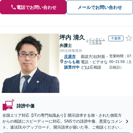
電話でお問い合わせ
メールでお問い合わせ
坪内 清久
千葉県
インタビュ
ーを見る
弁護士
Sfil法律事務所
営業時間：07:
庄原市
面談方法(対面・
からも相
電話・ビデオな
00~21:59（土
談受付中
ど)は応相談
日祝日）
誹謗中傷
全国エリア対応【ITの専門知識あり】開示請求する側・された側双方
からの相談にスピーディーに対応。SNSでの誹謗中傷、悪質なコメン
ト、違法DLやアップロード、開示請求が届いた等、ご相談ください