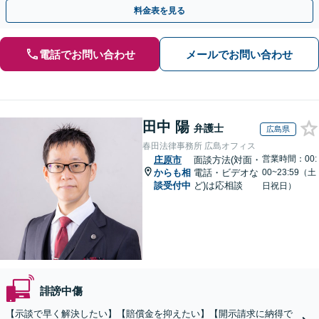
【WEB面談OK&解決実績豊富】【千葉中央駅4分】
料金表を見る
電話でお問い合わせ
メールでお問い合わせ
田中 陽
弁護士
広島県
春田法律事務所 広島オフィス
営業時間：00:
庄原市
面談方法(対面・
からも相
電話・ビデオな
00~23:59（土
談受付中
ど)は応相談
日祝日）
誹謗中傷
【示談で早く解決したい】【賠償金を抑えたい】【開示請求に納得で