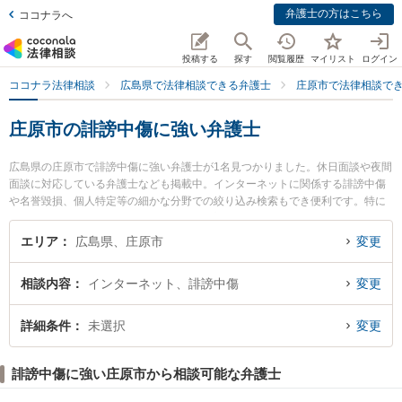
弁護士の方はこちら
ココナラへ
投稿する
探す
閲覧履歴
マイリスト
ログイン
ココナラ法律相談
広島県で法律相談できる弁護士
庄原市で法律相談で
庄原市の誹謗中傷に強い弁護士
広島県の庄原市で誹謗中傷に強い弁護士が1名見つかりました。休日面談や夜間
面談に対応している弁護士なども掲載中。インターネットに関係する誹謗中傷
や名誉毀損、個人特定等の細かな分野での絞り込み検索もでき便利です。特に
三浦益隆法律事務所の三浦 益隆弁護士のプロフィール情報や弁護士費用、強み
などが注目されています。『庄原市で土日や夜間に発生した誹謗中傷のトラブ
エリア
広島県、庄原市
変更
ルを今すぐに弁護士に相談したい』『誹謗中傷のトラブル解決の実績豊富な近
くの弁護士を検索したい』『初回相談無料で誹謗中傷を法律相談できる庄原市
相談内容
インターネット、誹謗中傷
変更
内の弁護士に相談予約したい』などでお困りの相談者さんにおすすめです。
詳細条件
未選択
変更
誹謗中傷に強い庄原市から相談可能な弁護士