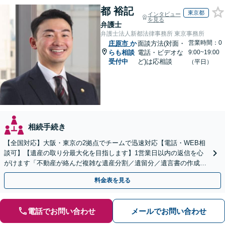
都 裕記
東京都
インタビュー
を見る
弁護士
弁護士法人新都法律事務所 東京事務所
営業時間：0
庄原市
か
面談方法(対面・
らも相談
電話・ビデオな
9:00~19:00
受付中
ど)は応相談
（平日）
相続手続き
【全国対応】大阪・東京の2拠点でチームで迅速対応【電話・WEB相
談可】【遺産の取り分最大化を目指します】1営業日以内の返信を心
がけます「不動産が絡んだ複雑な遺産分割／遺留分／遺言書の作成・
執行／事業承継など、お任せください」【休日相談あり】
料金表を見る
電話でお問い合わせ
メールでお問い合わせ