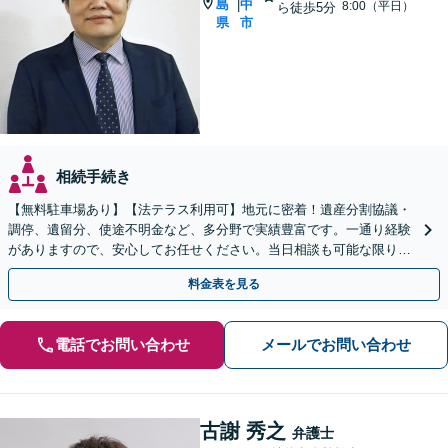
島
中
|
8:00（平日）
ら徒歩5分
県
市
相続手続き
【無料駐車場あり】【法テラス利用可】地元に密着！遺産分割協議・
調停、遺留分、使途不明金など、多分野で実績豊富です。一通り経験
がありますので、安心してお任せください。当日相談も可能な限り対
応します。悩まずお早めにご相談ください【出張相談対応】
料金表を見る
電話でお問い合わせ
メールでお問い合わせ
古謝 秀之
弁護士