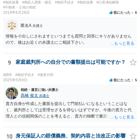
#相続放棄
#相続人調査・確定
#相続手続き
#相続放棄
#口座凍結解除
#不動産・土地の相続
2019年6月28日
役にたった
6
匿名A
弁護士
情報を小出しにされますといつまでも質問と回答にキリがありません
ので、後はお近くの弁護士にご相談下さい。
9
家庭裁判所への自分での書類提出は可能ですか？
#調停
#相続手続き
#遺産分割
2025年5月8日
役にたった
5
相続・遺言に強い弁護士
髙橋 俊太
弁護士
貴方自身が作成した書面を提出して門前払いになるということはな
く、裁判所としては受理せざるを得ないはずですが、今後の貴方と代
理人との信頼関係のことを考えると、貴方の独断で書面を提出したり
裁判所に電話したりするのはお勧めしにくいところです。 現在の弁護
士が主張書面の提出を渋っているようですが、弁護士として提出の実
益がないと考えている可能性もあると思いますので、そのあたりも含
10
身元保証人の賠償義務、契約内容と法改正の影響