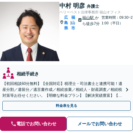
中村 明彦
弁護士
ベリーベスト法律事務所 福山オフィス
広
福
福山駅
か
営業時間：09:30~2
島
山
|
1:00（平日）
ら徒歩7分
県
市
相続手続き
【初回相談60分無料】【全国対応】税理士・司法書士と連携可能！遺
産分割／遺留分／遺言書作成／相続放棄／相続人・財産調査／相続税
対策等お任せください。【明瞭な料金プラン】【解決実績豊富】【電
話相談可】
料金表を見る
電話でお問い合わせ
メールでお問い合わせ