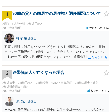
1
90歳の父との同居での居住権と調停問題について
#調停
#遺産分割
#相続手続き
2018年5月9日
役にたった
52
峰岸 泉
弁護士
家事，料理，雑用をやったかどうかはあまり関係ありませんが，現時
点で，一応母親からの相続により，持分をもっているようですので，
これが一応の居住権の根拠となります。 ただ，遺産分割により，母の
持分を父親が取得した場合，住み続けるのは難しいかも知れません。
2
連帯保証人が亡くなった場合
#相続放棄
#相続手続き
#相続放棄
#M&A・事業承継
#相続人調査・確定
#相続財産調査・鑑定
2024年3月6日
役にたった
7
泉 亮介
弁護士
支払いの費目等については税理士の先生や会計士の先生にご相談され