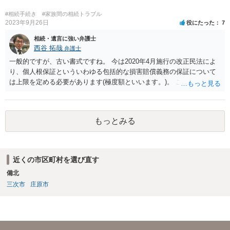
めて、弁護士見解を確認等するためによく打ち合わせた方がよいと思
います。単に面倒臭いということで書面提出をしないということであ
#相続手続き
#家族間の相続トラブル
れば、当該弁護士との委任関係を修了した上で、貴方のほうで書面提
2023年9月26日
役にたった
7
出することを検討なさった方がよいでしょう。
相続・遺言に強い弁護士
西谷 拓哉
弁護士
一般的ですが、古い書式ですね。 今は2020年4月施行の改正民法によ
り、個人根保証といういわゆる包括的な損害賠償義務の保証について
は上限を定める必要があります(極度額といいます。)。 この書式にサ
インしても、実際は連帯保証部分は民法465条の2②により無効とな
り、会社側は請求できない可能性が高そうです。
もっとみる
近くの市区町村を選び直す
備北
三次市
庄原市