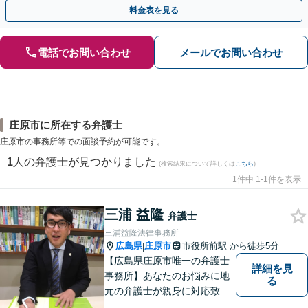
掛けています【土日祝／夜間対応可】【当日／電話相談可】
料金表を見る
電話でお問い合わせ
メールでお問い合わせ
庄原市に所在する弁護士
庄原市の事務所等での面談予約が可能です。
1
人の弁護士が見つかりました
(検索結果について詳しくは
こちら
)
1件中 1-1件を表示
三浦 益隆
弁護士
三浦益隆法律事務所
広島県
庄原市
市役所前駅
から徒歩5分
|
【広島県庄原市唯一の弁護士
詳細を見
事務所】あなたのお悩みに地
る
元の弁護士が親身に対応致し
ます。