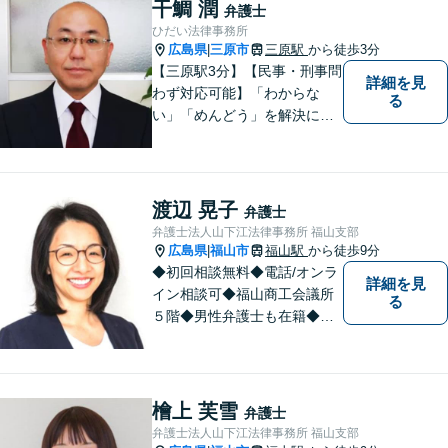
干鯛 潤
弁護士
るよう職員一同頑張っていま
ひだい法律事務所
す。 お気軽にお問い合わせく
広島県
三原市
三原駅
から徒歩3分
|
ださい。
【三原駅3分】【民事・刑事問
詳細を見
わず対応可能】「わからな
る
い」「めんどう」を解決に導
くために丁寧にわかりやすく
説明します。誰もが思う「平
常なくらし」のための弁護活
動がモットー。身近な頼れる
渡辺 晃子
弁護士
弁護士として依頼者さまにし
弁護士法人山下江法律事務所 福山支部
っかりと寄り添います。
広島県
福山市
福山駅
から徒歩9分
|
◆初回相談無料◆電話/オンラ
詳細を見
イン相談可◆福山商工会議所
る
５階◆男性弁護士も在籍◆離
婚、相続・遺言、交通事故、
企業法務、債務整理、その他
一般民事事件、刑事事件な
ど。話しにくいことも安心し
檜上 芙雪
弁護士
てご相談ください。あなたの
弁護士法人山下江法律事務所 福山支部
気持ちに寄り添い、丁寧にお