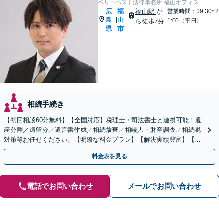
ベリーベスト法律事務所 福山オフィス
広
福
福山駅
か
営業時間：09:30~2
島
山
|
1:00（平日）
ら徒歩7分
県
市
相続手続き
【初回相談60分無料】【全国対応】税理士・司法書士と連携可能！遺
産分割／遺留分／遺言書作成／相続放棄／相続人・財産調査／相続税
対策等お任せください。【明瞭な料金プラン】【解決実績豊富】【電
話相談可】
料金表を見る
電話でお問い合わせ
メールでお問い合わせ