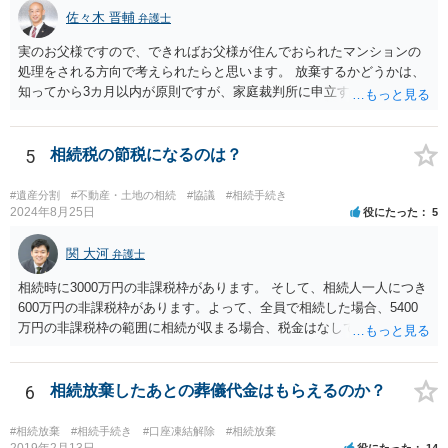
佐々木 晋輔
弁護士
実のお父様ですので、できればお父様が住んでおられたマンションの
処理をされる方向で考えられたらと思います。 放棄するかどうかは、
知ってから3カ月以内が原則ですが、家庭裁判所に申立すれば3カ月の
期間を伸長することができます。 その間に、財産の状況を調査して、
放棄するかどうか決めることができます。 銀行やサラ金が数年も放置
することはありませんので、数年後に借金が発見される可能性はほぼ
5
相続税の節税になるのは？
ありません。 なお、私が扱った相続放棄を検討していた案件で、期間
伸長して調査したところ、サラ金に対する過払金など相当な財産が見
#遺産分割
#不動産・土地の相続
#協議
#相続手続き
つかったため相続したという事例がありました。
2024年8月25日
役にたった
5
関 大河
弁護士
相続時に3000万円の非課税枠があります。 そして、相続人一人につき
600万円の非課税枠があります。よって、全員で相続した場合、5400
万円の非課税枠の範囲に相続が収まる場合、税金はなしです。 一人が
相続放棄すると、600万円の枠が一つ減ります。よって、4800万円の
範囲となります。 一般的には、全員で相続する方が税金はお得です。
また、全員で相続しても、話し合いの結果、親がすべて相続と決める
6
相続放棄したあとの葬儀代金はもらえるのか？
こともできます。この場合でも相続の非課税枠は、全員で相続した540
0万円分使えます。 父が亡くなり、母が全部相続すると、母から三人
#相続放棄
#相続手続き
#口座凍結解除
#相続放棄
で相続する際は、4800万円が非課税枠となります。 そうすると、母が
2019年2月13日
役にたった
14