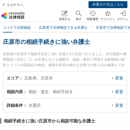
弁護士の方はこちら
ココナラへ
投稿する
探す
閲覧履歴
マイリスト
ログイン
ココナラ法律相談
広島県で法律相談できる弁護士
庄原市で法律相談で
庄原市の相続手続きに強い弁護士
広島県の庄原市で相続手続きに強い弁護士が1名見つかりました。休日面談や夜
間面談に対応している弁護士なども掲載中。相続・遺言に関係する家族間の相
続トラブルや認知症の相続、遺産分割等の細かな分野での絞り込み検索もでき
便利です。特に三浦益隆法律事務所の三浦 益隆弁護士のプロフィール情報や弁
護士費用、強みなどが注目されています。『庄原市で土日や夜間に発生した相
エリア
広島県、庄原市
変更
続手続きのトラブルを今すぐに弁護士に相談したい』『相続手続きのトラブル
解決の実績豊富な近くの弁護士を検索したい』『初回相談無料で相続手続きを
相談内容
相続・遺言、相続手続き
変更
法律相談できる庄原市内の弁護士に相談予約したい』などでお困りの相談者さ
んにおすすめです。
詳細条件
未選択
変更
相続手続きに強い庄原市から相談可能な弁護士