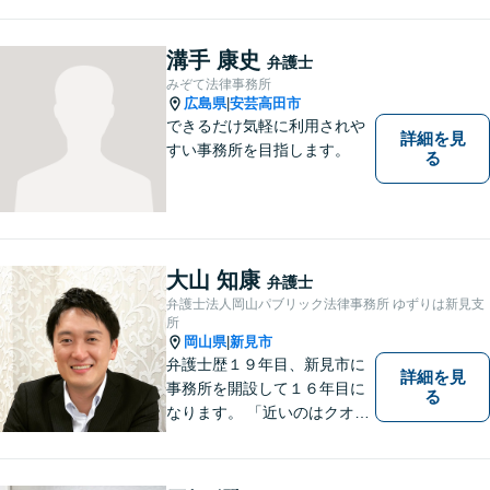
溝手 康史
弁護士
みぞて法律事務所
広島県
安芸高田市
|
できるだけ気軽に利用されや
詳細を見
すい事務所を目指します。
る
大山 知康
弁護士
弁護士法人岡山パブリック法律事務所 ゆずりは新見支
所
岡山県
新見市
|
弁護士歴１９年目、新見市に
詳細を見
事務所を開設して１６年目に
る
なります。 「近いのはクオリ
ティ」をモットーに、地元の
皆さまに距離的にも精神的に
も「近い」法律事務所となれ