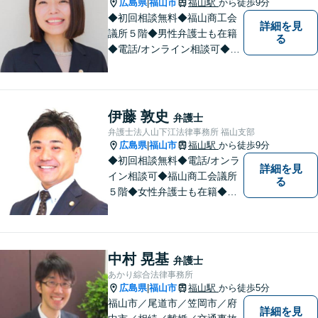
広島県
福山市
福山駅
から徒歩9分
|
応えします。
◆初回相談無料◆福山商工会
詳細を見
議所５階◆男性弁護士も在籍
る
◆電話/オンライン相談可◆離
婚・不貞慰謝料請求、刑事弁
護、相続・遺言、労働問題、
消費者問題、企業法務など 。
話しにくいことも安心してご
伊藤 敦史
弁護士
相談ください。あなたの気持
弁護士法人山下江法律事務所 福山支部
ちに寄り添い、丁寧にお応え
広島県
福山市
福山駅
から徒歩9分
|
します。
◆初回相談無料◆電話/オンラ
詳細を見
イン相談可◆福山商工会議所
る
５階◆女性弁護士も在籍◆刑
事事件、交通事故事件、離
婚・不貞慰謝料請求事件、相
続、借金事件など 。話しにく
いことも安心してご相談くだ
中村 晃基
弁護士
さい。あなたの気持ちに寄り
あかり綜合法律事務所
添い、丁寧にお応えします。
広島県
福山市
福山駅
から徒歩5分
|
福山市／尾道市／笠岡市／府
詳細を見