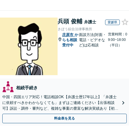
兵頭 俊輔
弁護士
愛媛県
きぼう綜合法律事務所
営業時間：0
庄原市
か
面談方法(対面・
らも相談
電話・ビデオな
9:00~18:00
受付中
ど)は応相談
（平日）
相続手続き
中国・四国エリア対応！電話相談OK【弁護士歴17年以上】「弁護士
に依頼すべきかわからなくても」まずはご連絡ください【出張相談
可】訴訟・調停・審判など、複雑な事案の豊富な解決実績あり【初回
相談無料】初回面談のみで解決できるケースもあります
料金表を見る