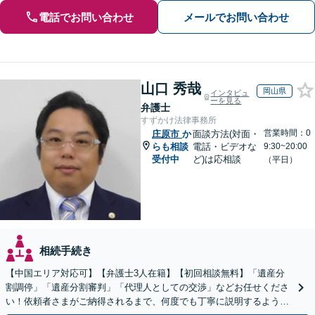
電話でお問い合わせ
メールでお問い合わせ
山口 秀哉
岡山県
インタビュ
ーを見る
弁護士
すずかけ法律事務所
営業時間：0
庄原市
か
面談方法(対面・
らも相談
電話・ビデオな
9:30~20:00
受付中
ど)は応相談
（平日）
相続手続き
【中国エリア対応可】【弁護士3人在籍】【初回相談無料】「遺産分
割調停」「遺産分割審判」「代理人としての交渉」などお任せくださ
い！依頼者さまがご納得されるまで、何度でも丁寧に説明するよう心