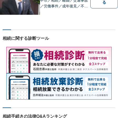
中市／相続／離婚／交通事故
る
／労働事件／成年後見／不動
産管理／会社顧問業務／相談
料30分5500円／福山市大黒町
1番35号桑田ビル3階／あかり
綜合法律事務所／T）０８４－
９８３－２３６０／F）０８４
相続に関する診断ツール
ー９８３－２３６１
相続手続きの法律Q&Aランキング