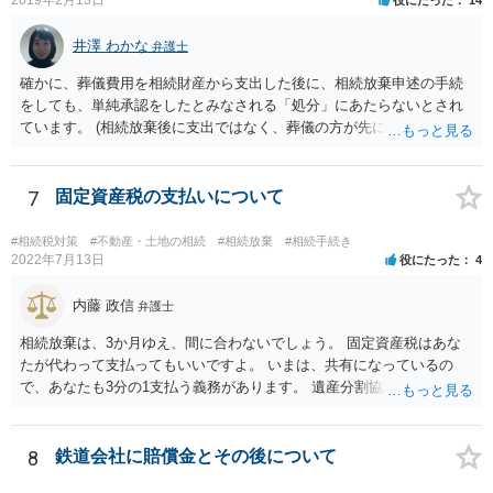
亡くなってから相続すると、両親のどちらかが亡くなってから相続す
るより非課税の枠が減少します。 計画的に相続をするのがおすすめと
井澤 わかな
弁護士
いうことになります。これ以外にも気をつける点はあるかもしれませ
確かに、葬儀費用を相続財産から支出した後に、相続放棄申述の手続
んので、一度相談して想定するのがおすすめと思います。
をしても、単純承認をしたとみなされる「処分」にあたらないとされ
ています。 (相続放棄後に支出ではなく、葬儀の方が先に来るのが通常
だと思いますので、葬儀→葬儀費用を相続財産から支出→相続放棄申
述の手続ということだと思いますが) ただ、葬儀費用ならいくらでもよ
いということではなく、身分相応の、社会的儀式として当然認められ
7
固定資産税の支払いについて
る程度の金額に留まると考えた方がよいです。 もし、相続人の皆さん
に葬儀費用を支出する経済力がなく、質素な葬儀を行った費用であれ
#相続税対策
#不動産・土地の相続
#相続放棄
#相続手続き
ば相続財産から支出しても単純承認と認められない可能性が高いの
2022年7月13日
役にたった
4
で、相続放棄申述が受理される可能性も高いと思います。
内藤 政信
弁護士
相続放棄は、3か月ゆえ、間に合わないでしょう。 固定資産税はあな
たが代わって支払ってもいいですよ。 いまは、共有になっているの
で、あなたも3分の1支払う義務があります。 遺産分割協議をして、不
動産取得者を決めて、相続登記する必要があります。 登記名義人に支
払い義務があります。
8
鉄道会社に賠償金とその後について