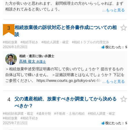
た方が良いかと思われます。 顧問税理士の方がいらっしゃれば、まず
相談されてみると良いでしょう。
3
相続放棄後の訴状対応と答弁書作成についての相
談
#相続放棄
#相続手続き
#相続人調査・確定
#相続トラブルの代理交渉
2026年3月28日
役にたった
5
相続・遺言に強い弁護士
髙橋 俊太
弁護士
＞相続放棄申述受理証明書の写しで良いのでしょうか？ 提出するもの
自体は写しで構いません。 ＞証拠説明書とはなんでしょうか？ 下記を
ご参照ください。 https://www.courts.go.jp/tokyo-s/vc-files/tokyo-s/file/
14-1kisairei.pdf
4
父の遺産相続、放棄すべきか調査してから決める
べきか？
#相続財産調査・鑑定
#遺産分割
#不動産・土地の相続
#相続人調査・確定
#相続放棄
#相続手続き
2025年7月15日
役にたった
5