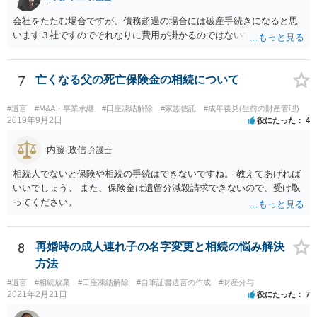
会社をたたむ場合ですが、債務超過の場合には破産手続きになると思
います３社ですのでそれなりに費用が掛かるのではないでしょうか。
7
亡くなる父の死亡保険金の相続について
#遺言
#M&A・事業承継
#口座凍結解除
#家族信託
#成年後見(生前の財産管理)
2019年9月2日
役にたった
4
内藤 政信
弁護士
相続人でないと保険や相続の手続はできないですね。 教えてあげれば
いいでしょう。 また、保険金は遺留分減殺請求できないので、受け取
ってください。
8
再婚時の成人連れ子の名字変更と相続の悩み解決
方法
#遺言
#相続放棄
#口座凍結解除
#自筆証書遺言の作成
#財産分与
2021年2月21日
役にたった
7