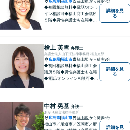
広島県
福山市
福山駅
から徒歩9分
|
◆初回相談無料◆電話/オンラ
詳細を見
イン相談可◆福山商工会議所
る
５階◆男性弁護士も在籍◆離
婚、相続・遺言、交通事故、
企業法務、債務整理、その他
一般民事事件、刑事事件な
ど。話しにくいことも安心し
檜上 芙雪
弁護士
てご相談ください。あなたの
弁護士法人山下江法律事務所 福山支部
気持ちに寄り添い、丁寧にお
広島県
福山市
福山駅
から徒歩9分
|
応えします。
◆初回相談無料◆福山商工会
詳細を見
議所５階◆男性弁護士も在籍
る
◆電話/オンライン相談可◆離
婚・不貞慰謝料請求、刑事弁
護、相続・遺言、労働問題、
消費者問題、企業法務など 。
話しにくいことも安心してご
中村 晃基
弁護士
相談ください。あなたの気持
あかり綜合法律事務所
ちに寄り添い、丁寧にお応え
広島県
福山市
福山駅
から徒歩5分
|
します。
福山市／尾道市／笠岡市／府
詳細を見