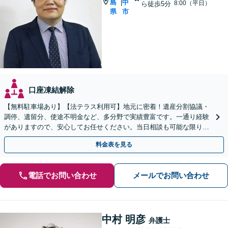
島
中
|
8:00（平日）
ら徒歩5分
県
市
口座凍結解除
【無料駐車場あり】【法テラス利用可】地元に密着！遺産分割協議・
調停、遺留分、使途不明金など、多分野で実績豊富です。一通り経験
がありますので、安心してお任せください。当日相談も可能な限り対
応します。悩まずお早めにご相談ください【出張相談対応】
料金表を見る
電話でお問い合わせ
メールでお問い合わせ
中村 明彦
弁護士