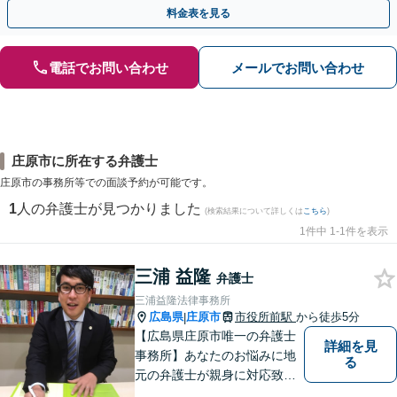
相談無料】初回面談のみで解決できるケースもあります
料金表を見る
電話でお問い合わせ
メールでお問い合わせ
庄原市に所在する弁護士
庄原市の事務所等での面談予約が可能です。
1
人の弁護士が見つかりました
(検索結果について詳しくは
こちら
)
1件中 1-1件を表示
三浦 益隆
弁護士
三浦益隆法律事務所
広島県
庄原市
市役所前駅
から徒歩5分
|
【広島県庄原市唯一の弁護士
詳細を見
事務所】あなたのお悩みに地
る
元の弁護士が親身に対応致し
ます。