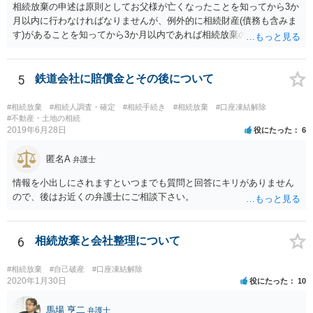
相続放棄の申述は原則としてお父様が亡くなったことを知ってから3か
月以内に行わなければなりませんが、例外的に相続財産(債務も含みま
す)があることを知ってから3か月以内であれば相続放棄の申述が認め
られる可能性もありますので、通知が届いたのが3か月以内の話なので
したら、早急に家裁に行って相続放棄の申述をしたい旨告げて必要な
書類を提出されることをおすすめいたします。 なお、お父様の債務が
5
鉄道会社に賠償金とその後について
他にもあるかもしれないというリスクを考えますと、相続放棄の申述
にあたっては、法テラスの無料相談等を利用して弁護士に相談するこ
#相続放棄
#相続人調査・確定
#相続手続き
#相続放棄
#口座凍結解除
とも十分考えられるかと存じます。また、ご記載いただいた事実関係
#不動産・土地の相続
2019年6月28日
役にたった
6
を拝見するかぎり、再婚相手のかたは既に相続放棄をされている可能
性があるかもしれません。
匿名A
弁護士
情報を小出しにされますといつまでも質問と回答にキリがありません
ので、後はお近くの弁護士にご相談下さい。
6
相続放棄と会社整理について
#相続放棄
#自己破産
#口座凍結解除
2020年1月30日
役にたった
10
馬場 亨二
弁護士