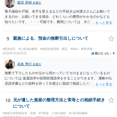
森田 英樹
弁護士
養子縁組や戸籍、名字を変えるなどの手続きは弁護士さんにお願いで
きるのか、お願いできる場合、どれくらいの費用がかかるのかなども
知りたいです。 ・・・可能です。費用については 弁護士と直接面談
の上 内容を確認し 協議の上個別に契約によって決まることになっ
ています。 やはり、成人した子のことまでごちゃごちゃ考えず、自分
の事だけ考えるべきなのでしょうか ・・・お子さんの事をまで含め良
9
親族による、預金の無断引出しについて
い解決案があればお悩みになるのは当然と言えば当然のことです。 彼
と親子関係を結びたいと思っているが、名字は変えたくない・・・養
#家族信託
#口座凍結解除
#相続財産調査・鑑定
#M&A・事業承継
子縁組の必要があり 氏も変更することになります。 しかし 彼は成人
2018年10月25日
役にたった
9
しているとは言え、自分の子と私の連れ子、全て平等にしたいと希
望。もちろん私もそうできればと思います。 ・・・婚姻前の契約 あ
高島 秀行
弁護士
るいは 遺言書などで その意思を実現する方法はあります。 弁護
無断で下ろしたものや父から預かっていてそのままになっているもの
士に相談してみてください。
については 返還請求や損害賠償請求をすることができます。 通帳や払
戻請求書などの資料を持って弁護士に面談で相談した方がよいと思い
ます。
10
兄が遺した資産の整理方法と実母との相続手続き
について
#遺留分侵害額請求・放棄
#不動産・土地の相続
#口座凍結解除