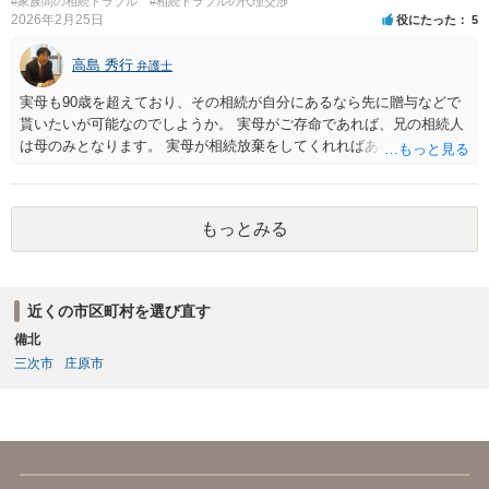
#家族間の相続トラブル
#相続トラブルの代理交渉
2026年2月25日
役にたった
5
高島 秀行
弁護士
実母も90歳を超えており、その相続が自分にあるなら先に贈与などで
貰いたいが可能なのでしようか。 実母がご存命であれば、兄の相続人
は母のみとなります。 実母が相続放棄をしてくれればあなた方兄弟及
び実母の子が相続人となります。 実母に連絡を取って話してみるほか
ないと思います。
もっとみる
近くの市区町村を選び直す
備北
三次市
庄原市