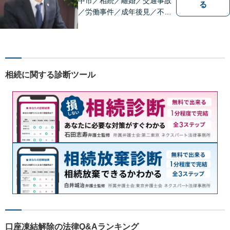
中市／相続／離婚／交通事故
る
／労働事件／成年後見／不動
産管理／会社顧問業務／相談
料30分5500円／福山市大黒町
1番35号桑田ビル3階／あかり
綜合法律事務所／T）０８４－
９８３－２３６０／F）０８４
相続に関する診断ツール
ー９８３－２３６１
口座凍結解除の法律Q&Aランキング