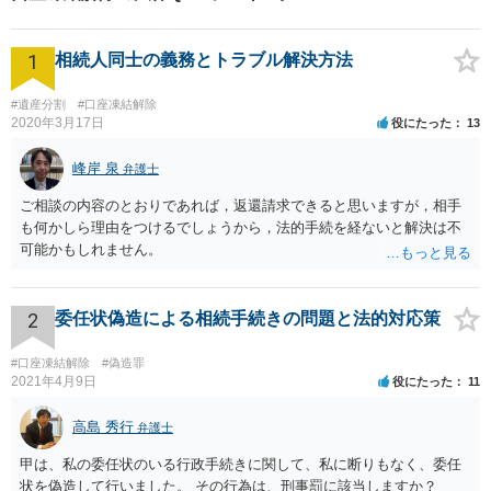
1
相続人同士の義務とトラブル解決方法
#遺産分割
#口座凍結解除
2020年3月17日
役にたった
13
峰岸 泉
弁護士
ご相談の内容のとおりであれば，返還請求できると思いますが，相手
も何かしら理由をつけるでしょうから，法的手続を経ないと解決は不
可能かもしれません。
2
委任状偽造による相続手続きの問題と法的対応策
#口座凍結解除
#偽造罪
2021年4月9日
役にたった
11
高島 秀行
弁護士
甲は、私の委任状のいる行政手続きに関して、私に断りもなく、委任
状を偽造して行いました。 その行為は、刑事罰に該当しますか？