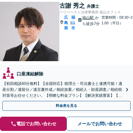
古謝 秀之
弁護士
ベリーベスト法律事務所 福山オフィス
広
福
福山駅
か
営業時間：09:30~2
島
山
|
1:00（平日）
ら徒歩7分
県
市
口座凍結解除
【初回相談60分無料】【全国対応】税理士・司法書士と連携可能！遺
産分割／遺留分／遺言書作成／相続放棄／相続人・財産調査／相続税
対策等お任せください。【明瞭な料金プラン】【解決実績豊富】【電
話相談可】
料金表を見る
電話でお問い合わせ
メールでお問い合わせ