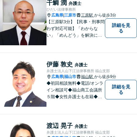
干鯛 潤
弁護士
るよう職員一同頑張っていま
ひだい法律事務所
す。 お気軽にお問い合わせく
広島県
三原市
三原駅
から徒歩3分
|
ださい。
【三原駅3分】【民事・刑事問
詳細を見
わず対応可能】「わからな
る
い」「めんどう」を解決に導
くために丁寧にわかりやすく
説明します。誰もが思う「平
常なくらし」のための弁護活
動がモットー。身近な頼れる
伊藤 敦史
弁護士
弁護士として依頼者さまにし
弁護士法人山下江法律事務所 福山支部
っかりと寄り添います。
広島県
福山市
福山駅
から徒歩9分
|
◆初回相談無料◆電話/オンラ
詳細を見
イン相談可◆福山商工会議所
る
５階◆女性弁護士も在籍◆刑
事事件、交通事故事件、離
婚・不貞慰謝料請求事件、相
続、借金事件など 。話しにく
いことも安心してご相談くだ
渡辺 晃子
弁護士
さい。あなたの気持ちに寄り
弁護士法人山下江法律事務所 福山支部
添い、丁寧にお応えします。