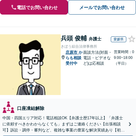
電話でお問い合わせ
メールでお問い合わせ
兵頭 俊輔
弁護士
愛媛県
きぼう綜合法律事務所
営業時間：0
庄原市
か
面談方法(対面・
らも相談
電話・ビデオな
9:00~18:00
受付中
ど)は応相談
（平日）
口座凍結解除
中国・四国エリア対応！電話相談OK【弁護士歴17年以上】「弁護士
に依頼すべきかわからなくても」まずはご連絡ください【出張相談
可】訴訟・調停・審判など、複雑な事案の豊富な解決実績あり【初回