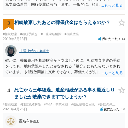
私文章偽造罪、同行使罪に該当します。 一般的に、頼まれた（委任さ
れた）人は、行政に提出する委任状の署名を偽造できるのでしょう
か？ 委任状を偽造して使用することはまでは依頼の範囲ではない
ので できないと思います。
3
相続放棄したあとの葬儀代金はもらえるのか？
#相続放棄
#相続手続き
#口座凍結解除
#相続放棄
2019年2月13日
役にたった
14
井澤 わかな
弁護士
確かに、葬儀費用を相続財産から支出した後に、相続放棄申述の手続
をしても、単純承認をしたとみなされる「処分」にあたらないとされ
ています。 (相続放棄後に支出ではなく、葬儀の方が先に来るのが通常
だと思いますので、葬儀→葬儀費用を相続財産から支出→相続放棄申
述の手続ということだと思いますが) ただ、葬儀費用ならいくらでもよ
いということではなく、身分相応の、社会的儀式として当然認められ
4
死亡から三年経過。遺産相続がある事を最近しり
る程度の金額に留まると考えた方がよいです。 もし、相続人の皆さん
ましたが放棄できますでしょうか？
に葬儀費用を支出する経済力がなく、質素な葬儀を行った費用であれ
#相続放棄
#口座凍結解除
#M&A・事業承継
#遅延損害金回収
#督促の停止
ば相続財産から支出しても単純承認と認められない可能性が高いの
2021年4月25日
役にたった
6
で、相続放棄申述が受理される可能性も高いと思います。
匿名A
弁護士