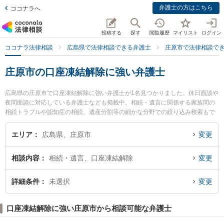
弁護士の方はこちら
ココナラへ
投稿する
探す
閲覧履歴
マイリスト
ログイン
ココナラ法律相談
広島県で法律相談できる弁護士
庄原市で法律相談で
庄原市の口座凍結解除に強い弁護士
広島県の庄原市で口座凍結解除に強い弁護士が1名見つかりました。休日面談や
夜間面談に対応している弁護士なども掲載中。相続・遺言に関係する家族間の
相続トラブルや認知症の相続、遺産分割等の細かな分野での絞り込み検索もで
き便利です。特に三浦益隆法律事務所の三浦 益隆弁護士のプロフィール情報や
弁護士費用、強みなどが注目されています。『庄原市で土日や夜間に発生した
エリア
広島県、庄原市
変更
口座凍結解除のトラブルを今すぐに弁護士に相談したい』『口座凍結解除のト
ラブル解決の実績豊富な近くの弁護士を検索したい』『初回相談無料で口座凍
相談内容
相続・遺言、口座凍結解除
変更
結解除を法律相談できる庄原市内の弁護士に相談予約したい』などでお困りの
相談者さんにおすすめです。
詳細条件
未選択
変更
口座凍結解除に強い庄原市から相談可能な弁護士