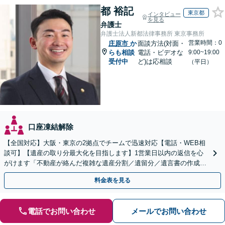
都 裕記
東京都
インタビュー
を見る
弁護士
弁護士法人新都法律事務所 東京事務所
営業時間：0
庄原市
か
面談方法(対面・
らも相談
電話・ビデオな
9:00~19:00
受付中
ど)は応相談
（平日）
口座凍結解除
【全国対応】大阪・東京の2拠点でチームで迅速対応【電話・WEB相
談可】【遺産の取り分最大化を目指します】1営業日以内の返信を心
がけます「不動産が絡んだ複雑な遺産分割／遺留分／遺言書の作成・
執行／事業承継など、お任せください」【休日相談あり】
料金表を見る
電話でお問い合わせ
メールでお問い合わせ