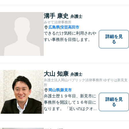
溝手 康史
弁護士
みぞて法律事務所
広島県
安芸高田市
|
できるだけ気軽に利用されや
詳細を見
すい事務所を目指します。
る
大山 知康
弁護士
弁護士法人岡山パブリック法律事務所 ゆずりは新見支
所
岡山県
新見市
|
弁護士歴１９年目、新見市に
詳細を見
事務所を開設して１６年目に
る
なります。 「近いのはクオリ
ティ」をモットーに、地元の
皆さまに距離的にも精神的に
も「近い」法律事務所となれ