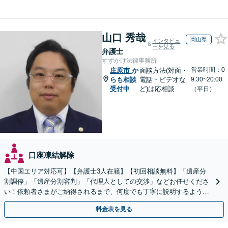
山口 秀哉
岡山県
インタビュ
ーを見る
弁護士
すずかけ法律事務所
営業時間：0
庄原市
か
面談方法(対面・
らも相談
電話・ビデオな
9:30~20:00
受付中
ど)は応相談
（平日）
口座凍結解除
【中国エリア対応可】【弁護士3人在籍】【初回相談無料】「遺産分
割調停」「遺産分割審判」「代理人としての交渉」などお任せくださ
い！依頼者さまがご納得されるまで、何度でも丁寧に説明するよう心
掛けています【土日祝／夜間対応可】【当日／電話相談可】
料金表を見る