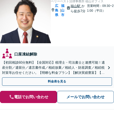
ベリーベスト法律事務所 福山オフィス
広
福
福山駅
か
営業時間：09:30~2
島
山
|
1:00（平日）
ら徒歩7分
県
市
口座凍結解除
【初回相談60分無料】【全国対応】税理士・司法書士と連携可能！遺
産分割／遺留分／遺言書作成／相続放棄／相続人・財産調査／相続税
対策等お任せください。【明瞭な料金プラン】【解決実績豊富】【電
話相談可】
料金表を見る
電話でお問い合わせ
メールでお問い合わせ